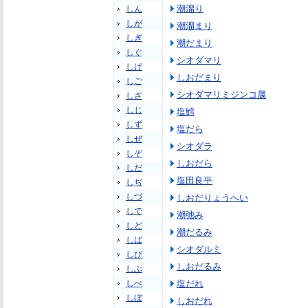
潮溜り
しん
しが
潮溜まり
しぎ
潮だまり
しぐ
シオダマリ
しげ
しおだまり
しご
シオダマリミジンコ属
しざ
しじ
塩鱈
しず
塩だら
しぜ
シオダラ
しぞ
しおだら
しだ
塩田良平
しぢ
しづ
しおだりょうへい
しで
潮弛み
しど
潮だるみ
しば
シオダルミ
しび
しおだるみ
しぶ
しべ
塩だれ
しぼ
しおだれ