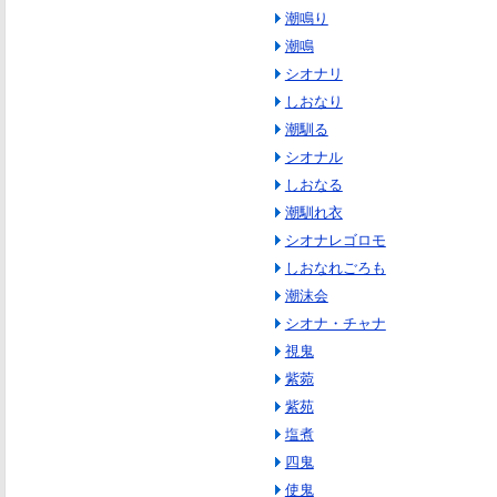
潮鳴り
潮鳴
シオナリ
しおなり
潮馴る
シオナル
しおなる
潮馴れ衣
シオナレゴロモ
しおなれごろも
潮沫会
シオナ・チャナ
視鬼
紫菀
紫苑
塩煮
四鬼
使鬼