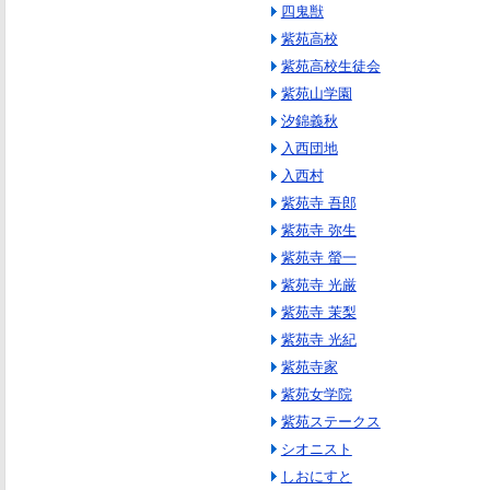
四鬼獣
紫苑高校
紫苑高校生徒会
紫苑山学園
汐錦義秋
入西団地
入西村
紫苑寺 吾郎
紫苑寺 弥生
紫苑寺 螢一
紫苑寺 光厳
紫苑寺 茉梨
紫苑寺 光紀
紫苑寺家
紫苑女学院
紫苑ステークス
シオニスト
しおにすと