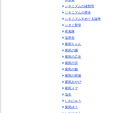
シオニズムの諸類型
シオニズムの歴史
シオニズムをめぐる論争
シオニ聖堂
死鬼隊
塩荷谷
紫苑ちゃん
紫苑の園
紫苑の乙女
紫苑の宮
紫苑の鯱
紫苑の部屋
紫苑みやび
紫苑メグ
塩生
しおにゅう
紫苑ゆう