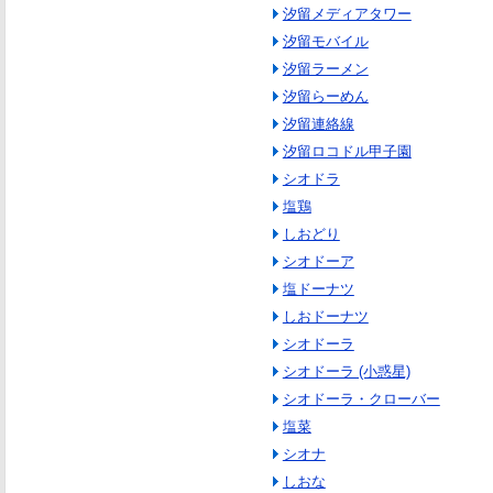
汐留メディアタワー
汐留モバイル
汐留ラーメン
汐留らーめん
汐留連絡線
汐留ロコドル甲子園
シオドラ
塩鶏
しおどり
シオドーア
塩ドーナツ
しおドーナツ
シオドーラ
シオドーラ (小惑星)
シオドーラ・クローバー
塩菜
シオナ
しおな