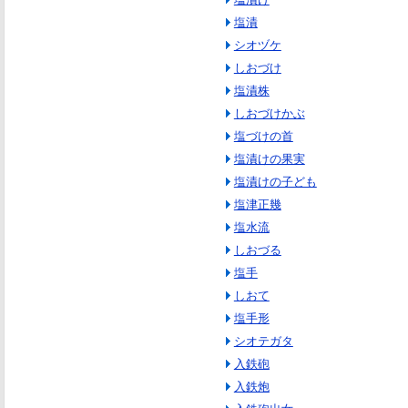
塩漬
シオヅケ
しおづけ
塩漬株
しおづけかぶ
塩づけの首
塩漬けの果実
塩漬けの子ども
塩津正幾
塩水流
しおづる
塩手
しおて
塩手形
シオテガタ
入鉄砲
入鉄炮