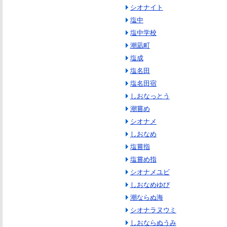
シオナイト
塩中
塩中学校
潮凪町
塩成
塩名田
塩名田宿
しおなっとう
潮嘗め
シオナメ
しおなめ
塩嘗指
塩嘗め指
シオナメユビ
しおなめゆび
潮ならぬ海
シオナラヌウミ
しおならぬうみ