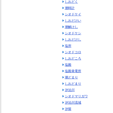
しおどく
潮時計
シオドケイ
しおどけい
潮解けし
シオドケシ
しおどけし
塩所
シオドコロ
しおどころ
塩殿
塩殿発電所
潮どまり
しおどまり
汐泊川
シオドマリガワ
汐泊川流域
汐留