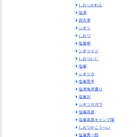
しおっかれえ
塩津
四方津
シオツ
しおつ
塩築地
シオツイジ
しおついじ
塩塚
シオツカ
塩塚晃平
塩津海岸通り
塩塚川
シオツカガワ
塩塚高原
塩塚高原キャンプ場
しおつかこうへい
塩塚秀一郎