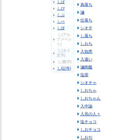
しぱ
為落ち
しぴ
滷
しぷ
仕落ち
しぺ
シオチ
しぽ
し(アル
し落ち
ファベッ
しおち
ト)
し(タイ
入知恵
文字)
入違い
し(数字)
滷肉飯
し(記号)
塩茶
シオチャ
しおちゃ
しおちゃん
入中論
入兆の人々
塩チョコ
しおチョコ
しおぢ