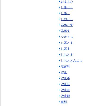
シオトシ
し落とし
し落し
しおとし
為落とす
為落す
シオトス
し落とす
し落す
しおとす
しおととんこつ
塩富町
汐止
汐止市
汐止区
汐止町
汐止駅
鹵部