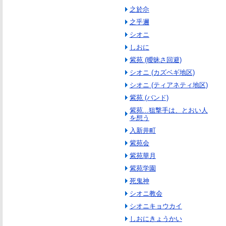
之於尒
之乎邇
シオニ
しおに
紫苑 (曖昧さ回避)
シオニ (カズベギ地区)
シオニ (ティアネティ地区)
紫苑 (バンド)
紫苑...狙撃手は、とおい人
を想う
入新井町
紫苑会
紫苑華月
紫苑学園
死鬼神
シオニ教会
シオニキョウカイ
しおにきょうかい