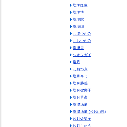
塩塚隆生
塩塚博
塩塚駅
塩塚誠
しほつかみ
しおつかみ
塩津貝
シオツガイ
塩月
しおつき
塩月キミ
塩月勝義
塩月弥栄子
塩月芳彦
塩津漁港
塩津漁港 (和歌山県)
汐月佐知子
汐月しゅう