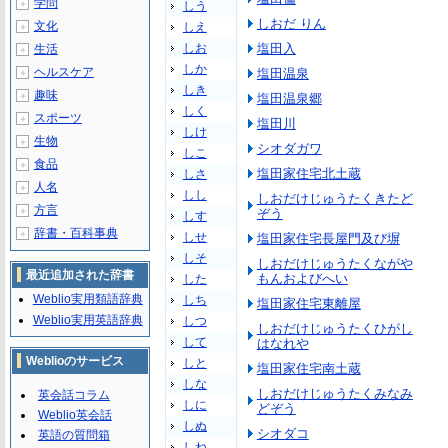
学問
＋
しう
しおだ りん
文化
しえ
＋
しお
塩田入
生活
＋
しか
ヘルスケア
塩田温泉
＋
しき
趣味
＋
塩田温泉郷
しく
スポーツ
＋
塩田川
しけ
生物
＋
シオダガワ
しこ
食品
＋
塩田家住宅北土蔵
しさ
人名
＋
しし
しおだけじゅうたくきたど
方言
＋
ぞう
しす
辞書・百科事典
＋
しせ
塩田家住宅長屋門及び塀
しそ
しおだけじゅうたくながや
最近追加された辞書
もんおよびへい
した
Weblio実用類語辞典
しち
塩田家住宅東離屋
Weblio実用英語辞典
しつ
しおだけじゅうたくひがし
して
はなれや
Weblioのサービス
しと
塩田家住宅南土蔵
しな
しおだけじゅうたくみなみ
英会話コラム
しに
どぞう
Weblio英会話
しぬ
シオダコ
英語の質問箱
しね