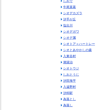
しおで
牛尾菜葛
シオデカズラ
汐手が丘
塩出川
シオデガワ
シオデ属
シオトア＝ハートレー
シオとあやかしの森
入東谷村
潮湯治
シオトウジ
しおとうじ
汐田海平
入遠野村
汐科駅
為落とし
為落し