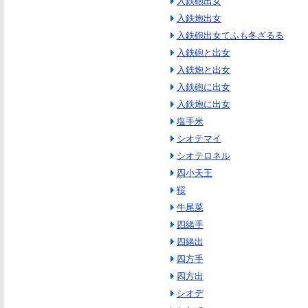
入鉄砲出女
入鉄炮出女
入鉄砲出女てふも冬ざるる
入鉄砲と出女
入鉄炮と出女
入鉄砲に出女
入鉄炮に出女
塩手米
シオテマイ
シオテロネル
四小天王
鞖
牛尾菜
四緒手
四緒出
四方手
四方出
シオデ