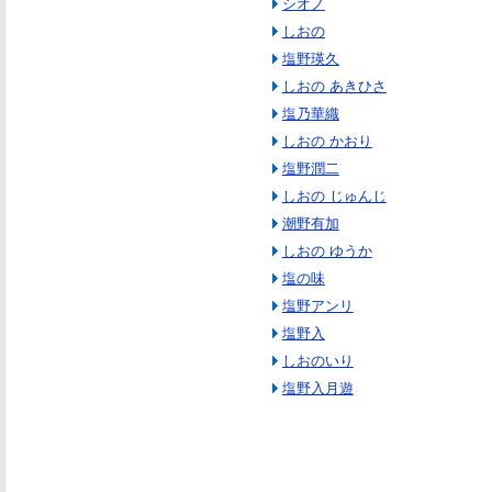
シオノ
しおの
塩野瑛久
しおの あきひさ
塩乃華織
しおの かおり
塩野潤二
しおの じゅんじ
潮野有加
しおの ゆうか
塩の味
塩野アンリ
塩野入
しおのいり
塩野入月遊