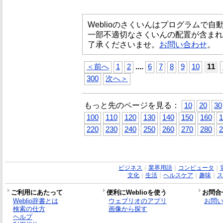
Weblioのさくいんはプログラムで
一部不適切なさくいんの配置が含まれ
了承くださいませ。
お問い合わせ
。
...
.
＜前へ
1
2
6
7
8
9
10
11
300
次へ＞
もっと先のページを見る：
10
20
30
100
110
120
130
140
150
160
1
220
230
240
250
260
270
280
2
ビジネス
｜
業界用語
｜
コンピュータ
｜
文化
｜
生活
｜
ヘルスケア
｜
趣味
｜
ス
ご利用にあたって
便利にWeblioを使う
お問合
Weblio辞書とは
ウェブリオのアプリ
お問
検索の仕方
画像から探す
ヘルプ