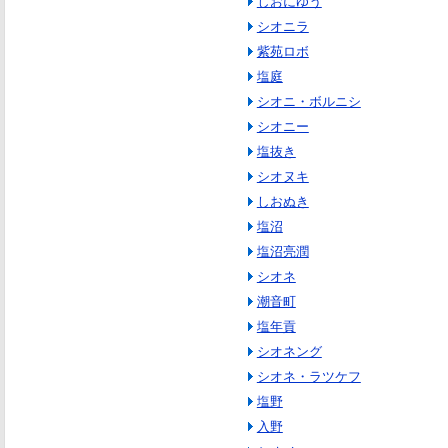
しおにゆう
シオニラ
紫苑ロボ
塩庭
シオニ・ボルニシ
シオニー
塩抜き
シオヌキ
しおぬき
塩沼
塩沼亮潤
シオネ
潮音町
塩年貢
シオネング
シオネ・ラツケフ
塩野
入野