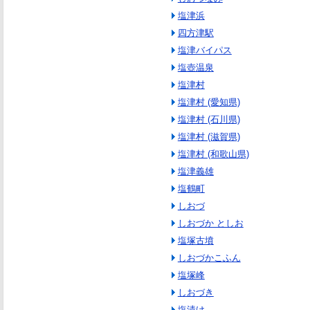
塩津浜
四方津駅
塩津バイパス
塩壺温泉
塩津村
塩津村 (愛知県)
塩津村 (石川県)
塩津村 (滋賀県)
塩津村 (和歌山県)
塩津義雄
塩鶴町
しおづ
しおづか としお
塩塚古墳
しおづかこふん
塩塚峰
しおづき
塩漬け