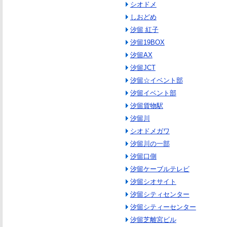
シオドメ
しおどめ
汐留 紅子
汐留19BOX
汐留AX
汐留JCT
汐留☆イベント部
汐留イベント部
汐留貨物駅
汐留川
シオドメガワ
汐留川の一部
汐留口側
汐留ケーブルテレビ
汐留シオサイト
汐留シティセンター
汐留シティーセンター
汐留芝離宮ビル