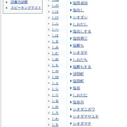
語彙力診断
塩田貞治
しの
スピーキングテスト
塩出し
しは
シオダシ
しひ
しふ
しおだし
しへ
塩出しする
しほ
塩田周三
しま
塩断ち
しみ
シオダチ
しむ
しめ
しおだち
しも
塩断ちする
しや
汐田町
しゆ
塩田町
しよ
塩谷
しら
しり
しおだに
しる
塩谷川
しれ
シオダニガワ
しろ
シオダマサユキ
しわ
シオダマチ
しを