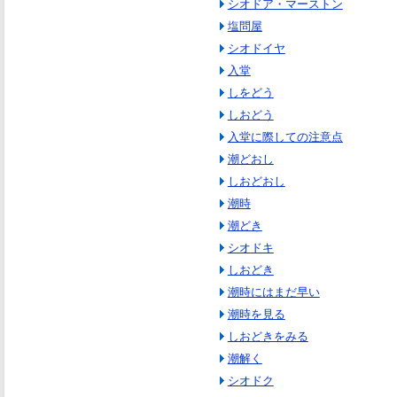
シオドア・マーストン
塩問屋
シオドイヤ
入堂
しをどう
しおどう
入堂に際しての注意点
潮どおし
しおどおし
潮時
潮どき
シオドキ
しおどき
潮時にはまだ早い
潮時を見る
しおどきをみる
潮解く
シオドク