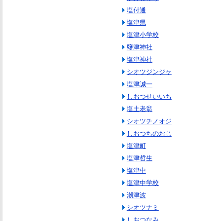
塩付通
塩津県
塩津小学校
鹽津神社
塩津神社
シオツジンジャ
塩津誠一
しおつせいいち
塩土老翁
シオツチノオジ
しおつちのおじ
塩津町
塩津哲生
塩津中
塩津中学校
潮津波
シオツナミ
しおつなみ