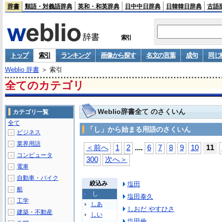
辞書
類語・対義語辞典
英和・和英辞典
日中中日辞典
日韓韓日辞典
古語
索引
トップ
索引
ランキング
画像から探す
名文の言葉
成句
同じ
Weblio 辞書
＞ 索引
全てのカテゴリ
Weblio辞書全て のさくいん
カテゴリ一覧
全て
「し」から始まる用語のさくいん
ビジネス
＋
業界用語
＋
...
.
＜前へ
1
2
6
7
8
9
10
11
コンピュータ
＋
300
次へ＞
電車
＋
自動車・バイク
＋
絞込み
塩田
船
＋
し
塩田泰久
工学
＋
しあ
しおだ やすひさ
建築・不動産
＋
しい
塩田倫