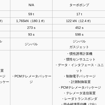
N/A
ターボポンプ
59 t
17 t
tf）
1,765kN（180.1 tf）
122 kN（12.4 tf）
273 s
452 s
93 s
598 s
ル
ジンバル
ジンバル
ガスジェット
・慣性誘導計算機
・慣性センサユニット
・データ・インタフェース・ユニ
装置
ット
ージ
・PCMテレメータパッケー
・制御電子パッケージ
ッケー
ジ
・計測制御装置
・PCMテレメータパッケージ
・テレメータ送信装置
・レーダトランスポンダ
・指令破壊受信機（2台）