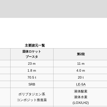
主要諸元一覧
固体ロケット
第2段
ブースタ
23 m
11 m
1.8 m
4.0 m
70.5 t
20 t
SRB
LE-5A
液体酸素
ポリブタジエン系
液体水素
コンポジット推進薬
(LOX/LH2)