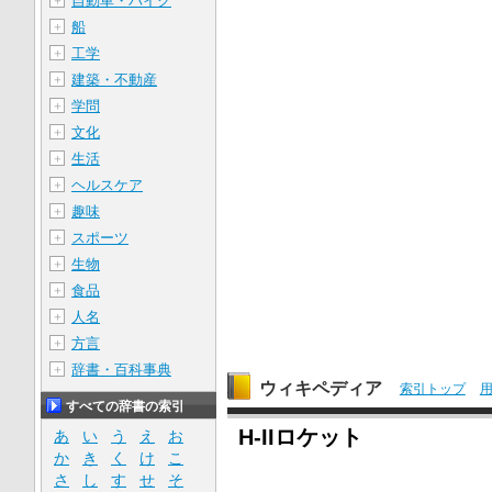
自動車・バイク
＋
船
＋
工学
＋
建築・不動産
＋
学問
＋
文化
＋
生活
＋
ヘルスケア
＋
趣味
＋
スポーツ
＋
生物
＋
食品
＋
人名
＋
方言
＋
辞書・百科事典
＋
ウィキペディア
索引トップ
すべての辞書の索引
H-IIロケット
あ
い
う
え
お
か
き
く
け
こ
さ
し
す
せ
そ