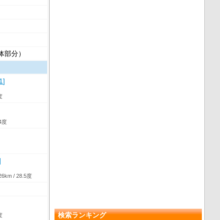
本体部分）
1
]
度
.4度
]
26km / 28.5度
検索ランキング
度