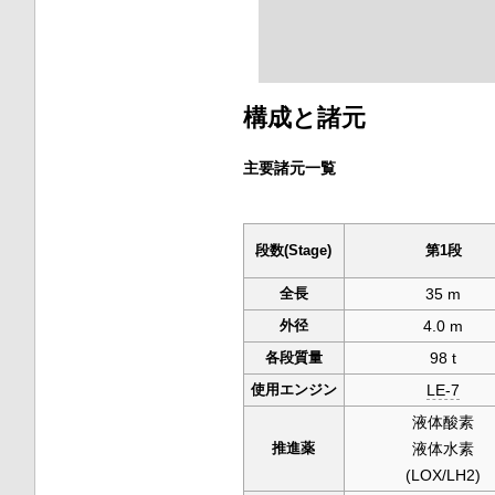
構成と諸元
主要諸元一覧
段数(Stage)
第1段
全長
35 m
外径
4.0 m
各段質量
98 t
使用エンジン
LE-7
液体酸素
推進薬
液体水素
(LOX/LH2)