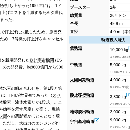
が打ち上がった1994年には、1ド
ブースター
2基
め打上げコストを半減するため次世代
総質量
264 トン
まった。
全長
49.9 m
直径
4.0 m（
続で打上げに失敗したため、原因究
するため、7号機の打上げをキャンセル
軌道投入能力
低軌道
[
10,000 kg
300km / 30.4
全段を新規開発した
欧州宇宙機関
(ES
中軌道
5,000 kg
ーズの開発費、約8800億円から990
1,000km / 30
太陽同期軌道
4,000 kg
800km / 99度
体水素の組み合わせを、第1段と第
静止移行軌道
[
1
は、H-IIが世界初であった（
スペ
3,800 kg
体酸素・液体水素だが1段式）。こ
250km x 36,2
料効率を示す尺度）が高く、燃焼
地球脱出軌道
2,000 kg
ン層
への悪影響がほとんどなく環
[
2
]
9,000 kg
宇宙基地軌道
。ただし、大出力のエンジンが作
250km / 51.6