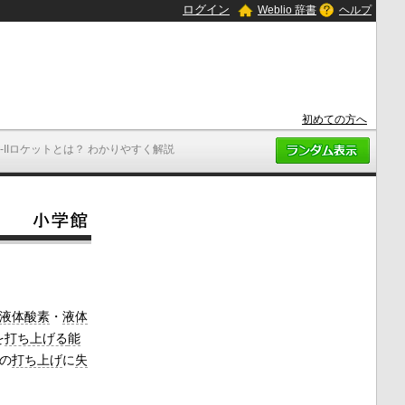
ログイン
Weblio 辞書
ヘルプ
初めての方へ
H-IIロケットとは？ わかりやすく解説
液体酸素
・
液体
を
打ち上げる
能
の
打ち上げ
に
失