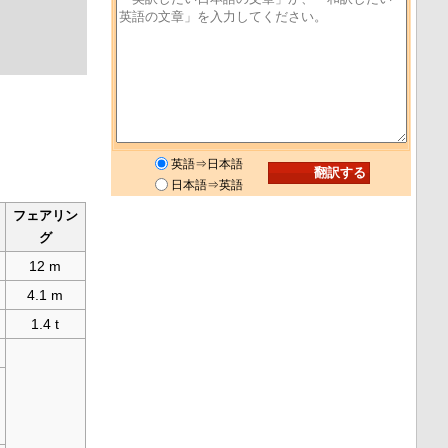
英語⇒日本語
日本語⇒英語
フェアリン
グ
12 m
4.1 m
1.4 t