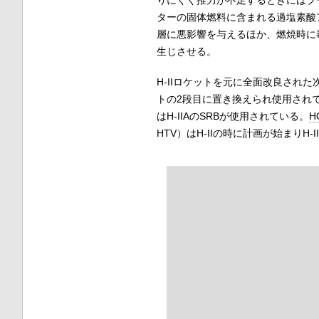
りにくく推力が不足するときにはブ
ターの固体燃料に含まれる過塩素酸
層に悪影響を与えるほか、燃焼時に
生じさせる。
H-IIロケットを元に全面改良された
トの2段目に置き換えられ使用され
はH-IIAのSRBが使用されている。
H
HTV）はH-IIの時に計画が始まりH