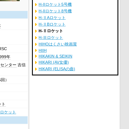
H-IIロケット5号機
H-IIロケット8号機
H-ⅡAロケット
H-ⅡBロケット
本
H-Ⅱロケット
H-Ⅲロケット
HIHOはくさい映画賞
RSC
HIIH
HIKAKIN & SEIKIN
999年
HIKARI (AV女優)
宙センター
吉信
HIKARI (ELISAの曲)
5回）
ット
-IIロケット