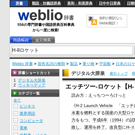
辞書
類語・対義語辞典
英和・和英辞典
日中中日辞典
日韓
無料の翻訳なら
Weblio翻訳！
556の専門辞書や国語辞典百科事典
から一度に検索!
Weblio 辞書
>
固有名詞の種類
>
製品
>
乗り物
>
宇宙船
>
日本のロ
辞書ショートカット
デジタル大辞泉
索引トップ
1
デジタル大辞泉
U
2
ウィキペディア
エッチツー‐ロケット【H
n
m
カテゴリ一覧
読み方：えっちつーろけっと
u
t
全て
e
《
H-2 Launch Vehicle
「
エッチ
ビジネス
＋
水素
を
燃料
とする
国産
の
大型
ロケ
業界用語
＋
力
をもつ。
平成6年
（
1994
）の
試
コンピュータ
＋
敗し
、
運用
を
終了
。
改良型
に
H-
電車
＋