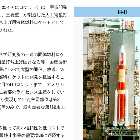
、エイチにロケット）は、
宇宙開発
H-II
し、三菱重工が製造した
人工衛星
打
ち上げ用
液体燃料ロケット
として
された。
科学研究所
の一連の
固体燃料ロケ
衛星打ち上げ国となる等、国産技術
星に比べて大型の通信、放送、気
燃料ロケットの開発を担当するこ
代目の
H-Iロケット
まで、
アメリカ
主要部のライセンス生産をしてい
発が実現していた主要部位は第2
置
等のみで、最も重要な第1段用エ
を図って高い信頼性と低コストで
t級静止衛星の需要増加に適応する