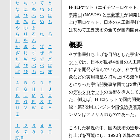
た
ち
つ
て
と
H-IIロケット
（エイチツーロケット
な
に
ぬ
ね
の
事業団
(NASDA) と
三菱重工
が開発
は
ひ
ふ
へ
ほ
ま
み
む
め
も
上げ用
ロケット
。
日本
の人工衛星打
や
ゆ
よ
は初めて主要技術の全てが国内開発
ら
り
る
れ
ろ
わ
を
ん
概要
が
ぎ
ぐ
げ
ご
ざ
じ
ず
ぜ
ぞ
科学衛星打ち上げを目的とした
宇宙
だ
ぢ
づ
で
ど
ット
では、日本が世界4番目の人工
ば
び
ぶ
べ
ぼ
による開発が進んでいたが、科学衛
ぱ
ぴ
ぷ
ぺ
ぽ
象などの実用衛星を打ち上げる液体
Ａ
Ｂ
Ｃ
Ｄ
Ｅ
とになった宇宙開発事業団では3世
Ｆ
Ｇ
Ｈ
Ｉ
Ｊ
の
デルタロケット
の技術を導入して
Ｋ
Ｌ
Ｍ
Ｎ
Ｏ
た。例えば、H-Iロケットで国内開
Ｐ
Ｑ
Ｒ
Ｓ
Ｔ
段・第3段用エンジンや
慣性誘導装
Ｕ
Ｖ
Ｗ
Ｘ
Ｙ
Ｚ
ンジンはアメリカのものであった。
１
２
３
４
５
こうした状況の中、国内技術の進歩
６
７
８
９
０
打上げを可能にし、
1990年
以降の2
記号