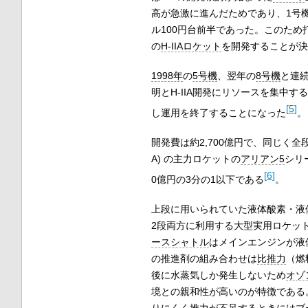
高が急激に進んだためであり、1号機
ル100円台前半であった。このた
の
H-IIAロケット
を開発することが決
1998年
の
5号機
、翌年の
8号機
と連
明とH-IIA開発にリソースを集中
[
5
]
し運用を終了することになった
。
開発費は約2,700億円で、同じく
A) の主力ロケットの
アリアン5
シリ
[
6
]
0億円の3分の1以下である
。
上段に用いられていた液体酸素・液
2段両方に利用する大型実用ロケット
ースシャトル
はメインエンジンが液
の推進剤の組み合わせは
比推力
（燃
後に水蒸気しか発生しないため
オゾ
境との親和性が高いのが特徴である