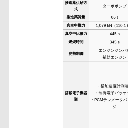
推進薬供給方
ターボポンプ
式
推進薬質量
86 t
真空中推力
1,079 kN（110.1 
真空中比推力
445 s
燃焼時間
345 s
エンジンジンバ
姿勢制御
補助エンジン
・横加速度計測
・制御電子パッケ
搭載電子機器
類
・PCMテレメータパ
ジ