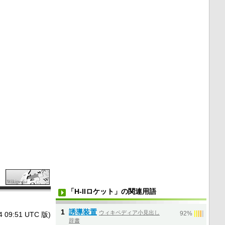
「H-IIロケット」の関連用語
1
誘導装置
ウィキペディア小見出し
|
|
|
|
|
9:51 UTC 版)
92%
辞書