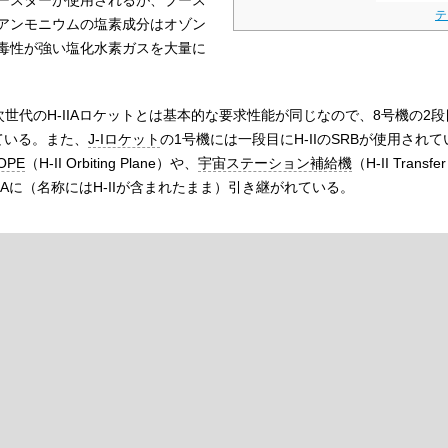
ースターが使用されるが、ブース
テ
アンモニウムの塩素成分はオゾン
毒性が強い塩化水素ガスを大量に
次世代のH-IIAロケットとは基本的な要求性能が同じなので、8号機の2段目
ている。また、
J-Iロケット
の1号機には一段目にH-IIのSRBが使用され
OPE
（H‐II Orbiting Plane）や、
宇宙ステーション補給機
（H-II Transfe
-IIAに（名称にはH-IIが含まれたまま）引き継がれている。