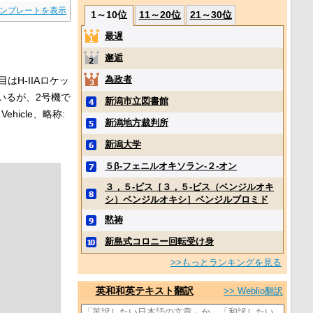
ンプレートを表示
1～10位
11～20位
21～30位
最遅
邂逅
為政者
はH-IIAロケッ
ているが、2号機で
新潟市立図書館
r Vehicle、略称:
新潟地方裁判所
新潟大学
５β‐フェニルオキソラン‐２‐オン
３，５‐ビス［３，５‐ビス（ベンジルオキ
シ）ベンジルオキシ］ベンジルブロミド
黙祷
新島式コロニー回転受け身
>>もっとランキングを見る
英和和英テキスト翻訳
>> Weblio翻訳