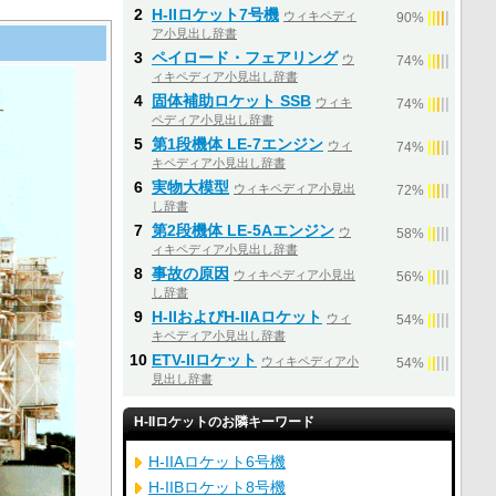
2
H-IIロケット7号機
ウィキペディ
|
|
|
|
|
90%
ア小見出し辞書
3
ペイロード・フェアリング
ウ
|
|
|
|
|
74%
ィキペディア小見出し辞書
4
固体補助ロケット SSB
ウィキ
|
|
|
|
|
74%
ペディア小見出し辞書
5
第1段機体 LE-7エンジン
ウィ
|
|
|
|
|
74%
キペディア小見出し辞書
6
実物大模型
ウィキペディア小見出
|
|
|
|
|
72%
し辞書
7
第2段機体 LE-5Aエンジン
ウ
|
|
|
|
|
58%
ィキペディア小見出し辞書
8
事故の原因
ウィキペディア小見出
|
|
|
|
|
56%
し辞書
9
H-IIおよびH-IIAロケット
ウィ
|
|
|
|
|
54%
キペディア小見出し辞書
10
ETV-IIロケット
ウィキペディア小
|
|
|
|
|
54%
見出し辞書
H-IIロケットのお隣キーワード
H-IIAロケット6号機
H-IIBロケット8号機