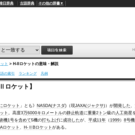
韓日辞典
古語辞典
その他の辞書▼
ケット
>
H-IIロケット
の意味・解説
用語の索引
ランキング
凡例
L
/
o
-Ⅱロケット】
a
d
e
d
にロケット
」とも》
NASDA
(
ナスダ
)（現
JAXA
(
ジャクサ
)）が
開発した
、
:
4
ット
。高度3
万
6000
キロメートル
の
静止軌道
に
重量
2
トン
級の
人工衛星
1
.
験機
1号
を
含めて
5機の
打ち上げ
に
成功した
が、
平成11年
（
1999
）
8号機
2
ⅡAロケット
、
H-ⅡBロケット
がある。
1
%