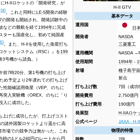
）にH-IIロケットの「開発研究」が
H-II GTV
[
4
]
た
。これと同時に
LE-5
開発の経験
基本データ
7
の開発も開始され、開発試験中の
運用国
故などの難航を経て
1994年
に完成
日
スターも国産化し、初めて純国産
開発者
NASDA
5
]
。また、H-IIを使用した衛星打ち
三菱重工
ロケットシステム（RSC）』を
199
運用機関
NASDA →
験3号機から請負。）
使用期間
1994年
-
1
射場
種子島宇
午前7時20分、第1号機の打ち上げ
射点
たため予定より2年遅れての打ち上げ
打ち上げ数
7回（成功
た性能確認用衛星（VEP、のちに
再突入実験機（OREX、のちに「り
開発費用
2,750億円
投入に成功した。
打ち上げ費用
190億円
発展型
H-IIAロケ
ち上げに成功したが、打上げコスト
公式ページ
JAXA - H
の諸外国製ロケットより遥かに高
物理的特徴
国際市場での競争力は無かった。これ
当時の1ドル240円の
レート
から円
段数
2段