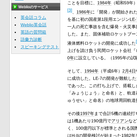
ことを目標に、
1984年
（昭和59年
Weblioのサービス
[
3
]
、
1986年
に「開発」が開始され
英会話コラム
を基に初の国産第1段用エンジン
LE-
Weblio英会話
一人の死亡事故を含む爆発・火災事
英語の質問箱
した。また、固体補助ロケットブー
語彙力診断
[
液体燃料ロケットの開発に成功した
スピーキングテスト
上げを請け負う民間ロケット会社『
0年
に設立している。（1995年の試
そして、
1994年
（平成6年）
2月4日
に成功した。LE-7の開発が難航し
であった。この打ち上げで、搭載し
「みょうじょう」と命名）と、軌道
ゅうせい」と命名）の地球周回軌道
その後
1997年
まで合計5機の連続打
は1機あたり190億円で
アリアン
など
く、100億円以下が標準とされる
はH-IIの開発検討が始まった
1982年