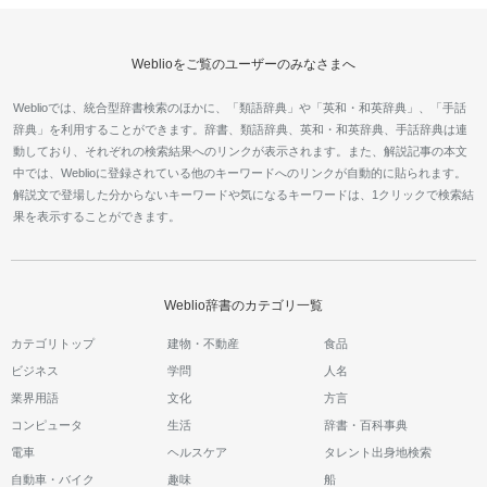
Weblioをご覧のユーザーのみなさまへ
Weblioでは、統合型辞書検索のほかに、「類語辞典」や「英和・和英辞典」、「手話
辞典」を利用することができます。辞書、類語辞典、英和・和英辞典、手話辞典は連
動しており、それぞれの検索結果へのリンクが表示されます。また、解説記事の本文
中では、Weblioに登録されている他のキーワードへのリンクが自動的に貼られます。
解説文で登場した分からないキーワードや気になるキーワードは、1クリックで検索結
果を表示することができます。
Weblio辞書のカテゴリ一覧
カテゴリトップ
建物・不動産
食品
ビジネス
学問
人名
業界用語
文化
方言
コンピュータ
生活
辞書・百科事典
電車
ヘルスケア
タレント出身地検索
自動車・バイク
趣味
船