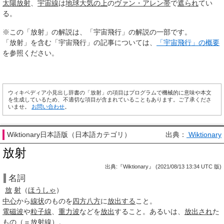
太陽放射
、
宇宙線
は
地球大気
の上
の
ヴァン・アレン帯
で
遮られ
てい
る。
※この「放射」の解説は、「宇宙飛行」の解説の一部です。
「放射」を含む「宇宙飛行」の記事については、
「宇宙飛行」の概要
を参照ください。
ウィキペディア小見出し辞書の「放射」の項目はプログラムで機械的に意味や本文
を生成しているため、不適切な項目が含まれていることもあります。ご了承くださ
いませ。
お問い合わせ
。
Wiktionary日本語版（日本語カテゴリ）
出典：
Wiktionary
放射
出典:『Wiktionary』 (2021/08/13 13:34 UTC 版)
名詞
放
射
（
ほうしゃ
）
中心
から
線状
のものを
四方八方
に
放出する
こと。
電磁波
や
粒子線
、
重力波
などを
放出
すること。あるいは、
放出され
た
もの（＝
放射線
）。