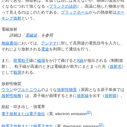
ためである。熱放射は、常温では目には見えないが、物体の温度が高
くなるにつれて強くなる（
プランクの法則
）。高温に熱した物体が光
って見えるのはこのためである。
ブラックホール
からの熱放射は
ホー
キング放射
という。
電磁放射
詳細は「
電磁波
」を参照
無線通信
においては、
アンテナ
に対して高周波の電気信号を入力し、
それにより放射される
電波
を利用して通信を行う。
また、
荷電粒子
線に
磁場
をかけて曲げると
X線
が放出される（制動放
射）。 粒子線が高速のときは電磁波が前方にまとまった光（
放射光
）
として
観測
される。
放射性物質
ウラン
や
プルトニウム
のような
放射性物質
（原因となる原子単体では
放射性核種
）は、原子核が崩壊するときに
放射線
を出す（
放射能
）。
励起・叩き出し・強電界
[
2
]
電子放射
または
電子放出
（英:
electron emission
）
[
2
]
熱電子放射
または
熱電子放出
（英:
thermionic emission
）