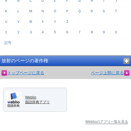
Ａ
Ｂ
Ｃ
Ｄ
Ｅ
Ｆ
Ｇ
Ｈ
Ｉ
Ｊ
Ｋ
Ｌ
Ｍ
Ｎ
Ｏ
Ｐ
Ｑ
Ｒ
Ｓ
Ｔ
Ｕ
Ｖ
Ｗ
Ｘ
Ｙ
Ｚ
１
２
３
４
５
６
７
８
９
０
記号
放射のページの著作権
トップページに戻る
ページ上部に戻る
Weblio
国語辞典アプリ
Weblioのアプリ一覧を見る