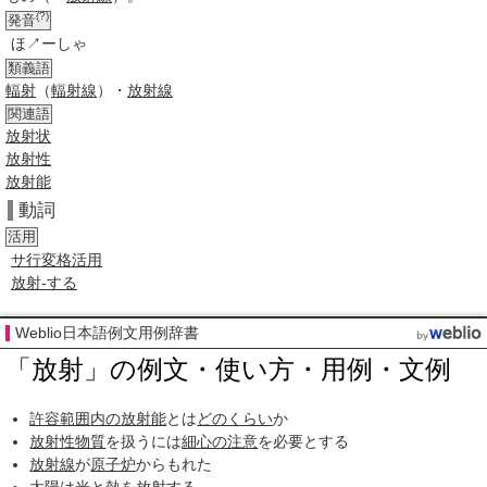
(?)
発音
ほ↗ーしゃ
類義語
輻射
（
輻射線
）・
放射線
関連語
放射状
放射性
放射能
動詞
活用
サ行変格活用
放射-する
Weblio日本語例文用例辞書
「放射」の例文・使い方・用例・文例
許容範囲
内の
放射能
とは
どのくらい
か
放射性物質
を扱うには
細心の注意
を必要とする
放射線
が
原子炉
からもれた