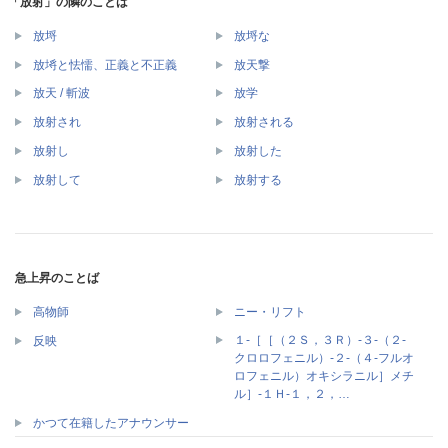
「放射」の隣のことば
放埒
放埒な
放埓と怯懦、正義と不正義
放天撃
放天 / 斬波
放学
放射され
放射される
放射し
放射した
放射して
放射する
急上昇のことば
高物師
ニー・リフト
１‐［［（２Ｓ，３Ｒ）‐３‐（２‐
反映
クロロフェニル）‐２‐（４‐フルオ
ロフェニル）オキシラニル］メチ
ル］‐１Ｈ‐１，２，…
かつて在籍したアナウンサー