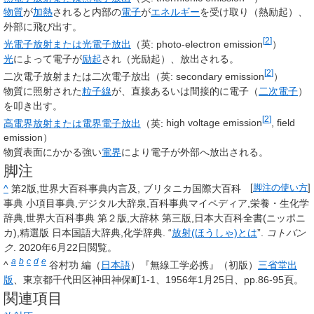
物質
が
加熱
されると内部の
電子
が
エネルギー
を受け取り（熱励起）、
外部に飛び出す。
[
2
]
光電子放射
または
光電子放出
（英:
photo-electron emission
）
光
によって電子が
励起
され（光励起）、放出される。
[
2
]
二次電子放射
または
二次電子放出
（英:
secondary emission
）
物質に照射された
粒子線
が、直接あるいは間接的に電子（
二次電子
）
を叩き出す。
[
2
]
高電界放射
または
電界電子放出
（英:
high voltage emission
, field
emission
）
物質表面にかかる強い
電界
により電子が外部へ放出される。
脚注
^
第2版,世界大百科事典内言及, ブリタニカ国際大百科
[
脚注の使い方
]
事典 小項目事典,デジタル大辞泉,百科事典マイペディア,栄養・生化学
辞典,世界大百科事典 第２版,大辞林 第三版,日本大百科全書(ニッポニ
カ),精選版 日本国語大辞典,化学辞典. “
放射(ほうしゃ)とは
”.
コトバン
ク
.
2020年6月22日
閲覧。
a
b
c
d
e
^
谷村功 編（
日本語
）『無線工学必携』（初版）
三省堂出
版
、東京都千代田区神田神保町1-1、1956年1月25日、pp.86-95頁。
関連項目