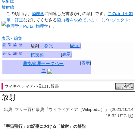
放射圧
放射線
この項目は、
物理学
に関連した
書きかけの項目
です。
この項目を加
筆・訂正
などしてくださる
協力者を求めています
（
プロジェクト:
物理学
／
Portal:物理学
）。
表示
編集
表
話
編
歴
[
表示
]
放射
・
発光
表
話
編
歴
[
表示
]
核技術
[
表示
]
典拠管理データベー
ス
ウィキペディア小見出し辞書
放射
出典: フリー百科事典『ウィキペディア（Wikipedia）』 (2021/10/14
15:32 UTC 版)
「
宇宙飛行
」の
記事
における「放射」の
解説