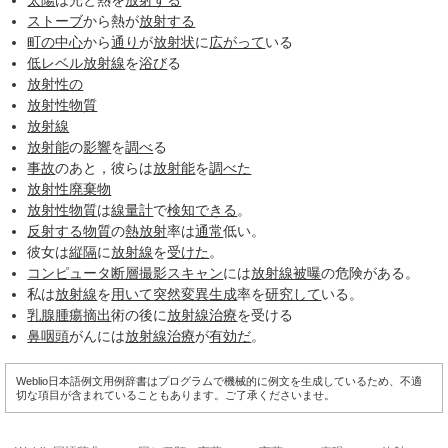
太陽
は光と熱を
放射する
ストーブ
から熱が
放射する
町の中心
から
通り
が
放射状
に
広がって
いる
低レベル
放射線
を
浴び
る
放射性の
放射性物質
放射線
放射能
の
影響
を
調べ
る
事故
のあと，彼らは
放射能
を
調べた
放射性廃棄物
放射性物質
は
線量計
で
検知できる
。
反射する
物質
の
熱放射
率は
通常
低い。
彼女は
縦隔
に
放射線
を
受けた
。
コンピュータ断層撮影
スキャン
には
放射線被曝
の危険がある。
私は
放射線
を
用いて
突然変異
生成
率を
研究して
いる。
乳腺
腫瘍
摘出
術の後に
放射線治療
を受ける
鼻咽頭
がんには
放射線治療
が
有効だ
。
Weblio日本語例文用例辞書はプログラムで機械的に例文を生成しているため、不適
切な項目が含まれていることもあります。ご了承くださいませ。