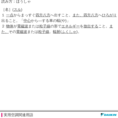
読み方：ほうしゃ
［名］
(
スル
)
１
一点
からまっすぐ
四方八方
へ出すこと。
また、
四方八方
へ
ひろがり
出ること。「
中心
から―する車の輻(や)」
２
物体
が
電磁波
または
粒子線
の形で
エネルギー
を
放出する
こと。
ま
た、
その
電磁波
または
粒子線
。
輻射
(
ふくしゃ
)。
実用空調関連用語