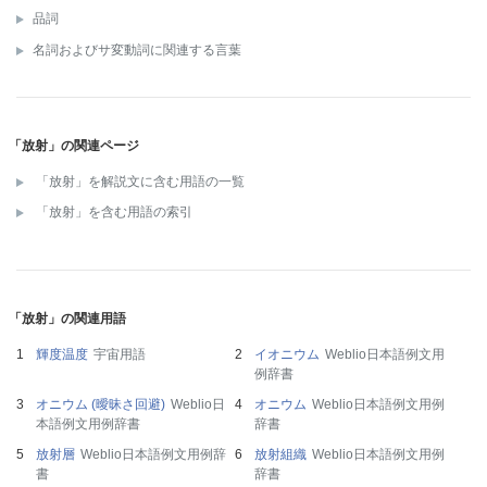
品詞
名詞およびサ変動詞に関連する言葉
「放射」の関連ページ
「放射」を解説文に含む用語の一覧
「放射」を含む用語の索引
「放射」の関連用語
輝度温度
宇宙用語
イオニウム
Weblio日本語例文用
例辞書
オニウム (曖昧さ回避)
Weblio日
オニウム
Weblio日本語例文用例
本語例文用例辞書
辞書
放射層
Weblio日本語例文用例辞
放射組織
Weblio日本語例文用例
書
辞書