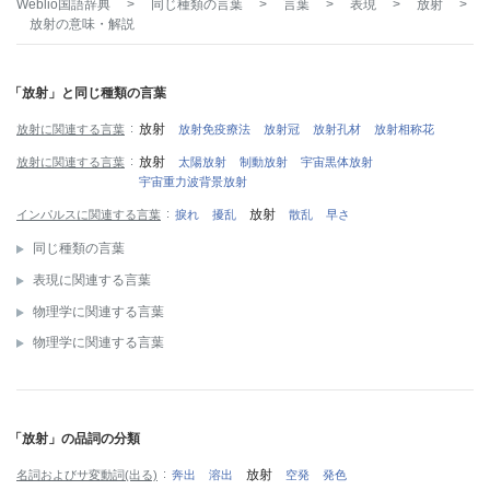
Weblio国語辞典
>
同じ種類の言葉
>
言葉
>
表現
>
放射
>
放射
の意味・解説
「放射」と同じ種類の言葉
放射
放射に関連する言葉
放射免疫療法
放射冠
放射孔材
放射相称花
放射
放射に関連する言葉
太陽放射
制動放射
宇宙黒体放射
宇宙重力波背景放射
放射
インパルスに関連する言葉
捩れ
擾乱
散乱
早さ
同じ種類の言葉
表現に関連する言葉
物理学に関連する言葉
物理学に関連する言葉
「放射」の品詞の分類
放射
名詞およびサ変動詞(出る)
奔出
溶出
空発
発色