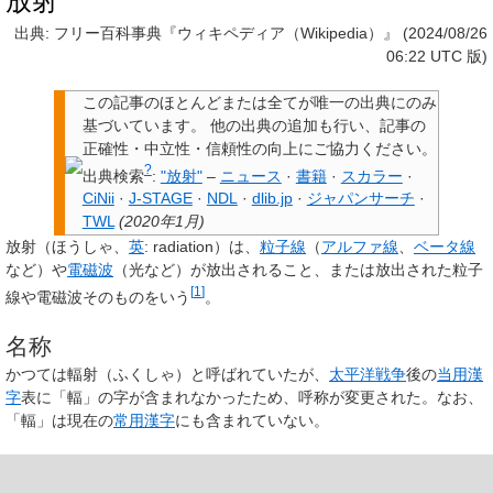
放射
出典: フリー百科事典『ウィキペディア（Wikipedia）』 (2024/08/26
06:22 UTC 版)
この記事のほとんどまたは全てが唯一の出典にのみ
基づいています
。
他の出典の追加も行い、記事の
正確性・中立性・信頼性の向上にご協力ください。
?
出典検索
:
"放射"
–
ニュース
·
書籍
·
スカラー
·
CiNii
·
J-STAGE
·
NDL
·
dlib.jp
·
ジャパンサーチ
·
TWL
(
2020年1月
)
放射
（ほうしゃ、
英
:
radiation
）は、
粒子線
（
アルファ線
、
ベータ線
など）や
電磁波
（光など）が放出されること、または放出された粒子
[
1
]
線や電磁波そのものをいう
。
名称
かつては
輻射
（ふくしゃ）と呼ばれていたが、
太平洋戦争
後の
当用漢
字
表に「輻」の字が含まれなかったため、呼称が変更された。なお、
「輻」は現在の
常用漢字
にも含まれていない。