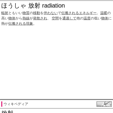
ほうしゃ 放射 radiation
輻射
ともいい
物質
の
移動
を
伴わない
で
伝搬される
エネルギー
。
温暖
の
高い
物体
から
熱線
が
発散され
、
空間
を
通過して
他の
温度
の低い
物体
に
熱が
伝搬される
現象
。
ウィキペディア