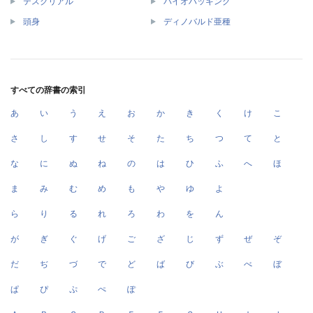
テスクリアル
バイオハッキング
頭身
ディノバルド亜種
すべての辞書の索引
あ
い
う
え
お
か
き
く
け
こ
さ
し
す
せ
そ
た
ち
つ
て
と
な
に
ぬ
ね
の
は
ひ
ふ
へ
ほ
ま
み
む
め
も
や
ゆ
よ
ら
り
る
れ
ろ
わ
を
ん
が
ぎ
ぐ
げ
ご
ざ
じ
ず
ぜ
ぞ
だ
ぢ
づ
で
ど
ば
び
ぶ
べ
ぼ
ぱ
ぴ
ぷ
ぺ
ぽ