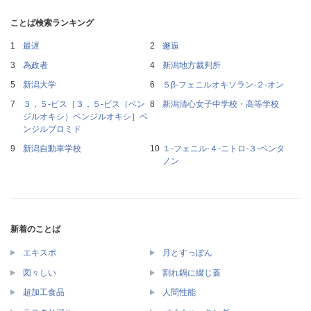
ことば検索ランキング
最遅
邂逅
為政者
新潟地方裁判所
新潟大学
５β‐フェニルオキソラン‐２‐オン
３，５‐ビス［３，５‐ビス（ベン
新潟清心女子中学校・高等学校
ジルオキシ）ベンジルオキシ］ベ
ンジルブロミド
新潟自動車学校
１‐フェニル‐４‐ニトロ‐３‐ペンタ
ノン
新着のことば
エキスポ
月とすっぽん
図々しい
割れ鍋に綴じ蓋
超加工食品
人間性能