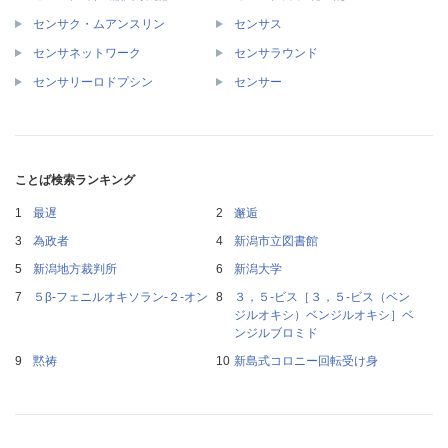
センサク・ムアンスリン
センサス
センサネットワーク
センサラウンド
センサリーロドプシン
センサー
ことば検索ランキング
最遅
邂逅
為政者
新潟市立図書館
新潟地方裁判所
新潟大学
５β‐フェニルオキソラン‐２‐オン
３，５‐ビス［３，５‐ビス（ベン
ジルオキシ）ベンジルオキシ］ベ
ンジルブロミド
黙祷
新島式コロニー回転受け身