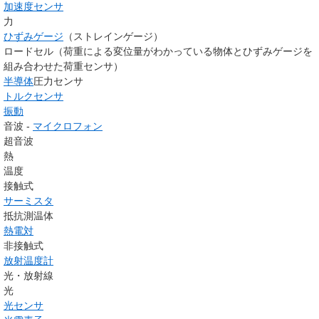
加速度センサ
力
ひずみゲージ
（ストレインゲージ）
ロードセル（荷重による変位量がわかっている物体とひずみゲージを
組み合わせた荷重センサ）
半導体
圧力センサ
トルクセンサ
振動
音波 -
マイクロフォン
超音波
熱
温度
接触式
サーミスタ
抵抗測温体
熱電対
非接触式
放射温度計
光・放射線
光
光センサ