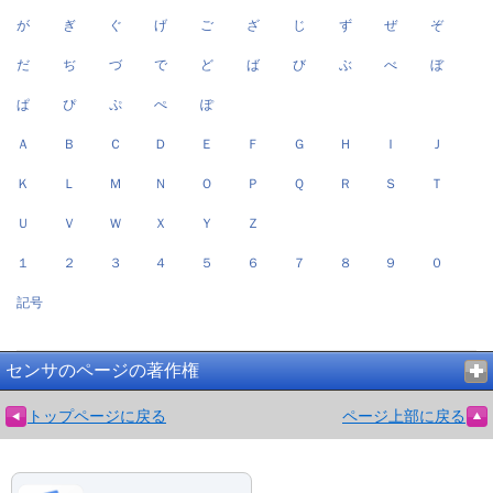
が
ぎ
ぐ
げ
ご
ざ
じ
ず
ぜ
ぞ
だ
ぢ
づ
で
ど
ば
び
ぶ
べ
ぼ
ぱ
ぴ
ぷ
ぺ
ぽ
Ａ
Ｂ
Ｃ
Ｄ
Ｅ
Ｆ
Ｇ
Ｈ
Ｉ
Ｊ
Ｋ
Ｌ
Ｍ
Ｎ
Ｏ
Ｐ
Ｑ
Ｒ
Ｓ
Ｔ
Ｕ
Ｖ
Ｗ
Ｘ
Ｙ
Ｚ
１
２
３
４
５
６
７
８
９
０
記号
センサのページの著作権
トップページに戻る
ページ上部に戻る