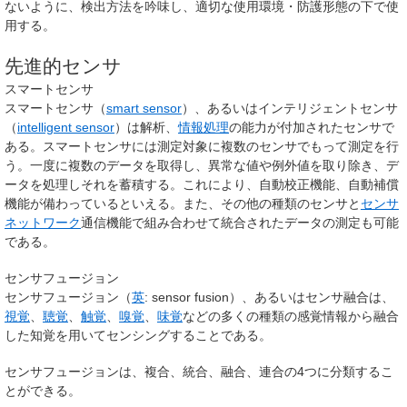
ないように、検出方法を吟味し、適切な使用環境・防護形態の下で使
用する。
先進的センサ
スマートセンサ
スマートセンサ（
smart sensor
）、あるいはインテリジェントセンサ
（
intelligent sensor
）は解析、
情報処理
の能力が付加されたセンサで
ある。スマートセンサには測定対象に複数のセンサでもって測定を行
う。一度に複数のデータを取得し、異常な値や例外値を取り除き、デ
ータを処理しそれを蓄積する。これにより、自動校正機能、自動補償
機能が備わっているといえる。また、その他の種類のセンサと
センサ
ネットワーク
通信機能で組み合わせて統合されたデータの測定も可能
である。
センサフュージョン
センサフュージョン（
英
:
sensor fusion
）、あるいはセンサ融合は、
視覚
、
聴覚
、
触覚
、
嗅覚
、
味覚
などの多くの種類の感覚情報から融合
した知覚を用いてセンシングすることである。
センサフュージョンは、複合、統合、融合、連合の4つに分類するこ
とができる。