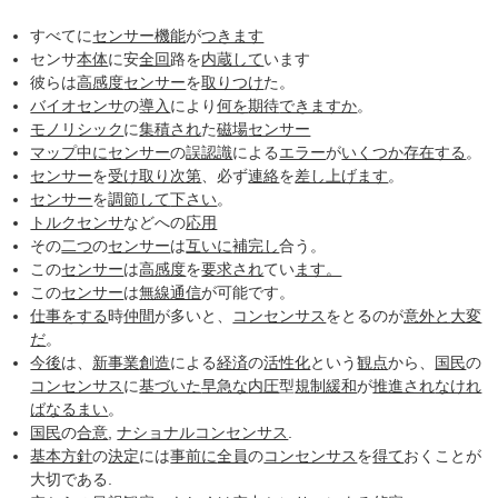
すべてに
センサー機能
が
つきます
センサ
本体
に安
全回
路を
内蔵して
います
彼らは
高感度
センサー
を
取りつけ
た。
バイオセンサ
の
導入
により
何を
期待
できますか
。
モノリシック
に
集積され
た
磁場
センサー
マップ
中に
センサー
の
誤認識
による
エラー
が
いくつか
存在する
。
センサー
を
受け取り
次第
、必ず
連絡
を
差し上げます
。
センサー
を
調節して
下さい
。
トルクセンサ
などへの
応用
その
二つ
の
センサー
は
互いに
補完し
合う。
この
センサー
は
高感度
を
要求され
てい
ます。
この
センサー
は
無線通信
が可能です。
仕事をする
時
仲間
が多いと、
コンセンサス
をとるのが
意外と
大変
だ
。
今後
は、
新事業
創造
による
経済
の
活性化
という
観点
から、
国民
の
コンセンサス
に
基づいた
早急な
内圧
型
規制緩和
が
推進され
なけれ
ば
なるまい
。
国民
の
合意
,
ナショナルコンセンサス
.
基本方針
の
決定
には
事前に
全員
の
コンセンサス
を
得て
おくことが
大切である.