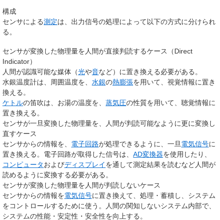
構成
センサによる
測定
は、出力信号の処理によって以下の方式に分けられ
る。
センサが変換した物理量を人間が直接判読するケース（Direct
Indicator）
人間が認識可能な媒体（
光
や
音
など）に置き換える必要がある。
水銀温度計は、周囲温度を、
水銀
の
熱膨張
を用いて、視覚情報に置き
換える。
ケトル
の笛吹は、お湯の温度を、
蒸気圧
の性質を用いて、聴覚情報に
置き換える。
センサが一旦変換した物理量を、人間が判読可能なように更に変換し
直すケース
センサからの情報を、
電子回路
が処理できるように、一旦
電気信号
に
置き換える。電子回路が取得した信号は、
AD変換器
を使用したり、
コンピュータ
および
ディスプレイ
を通して測定結果を読むなど人間が
読めるように変換する必要がある。
センサが変換した物理量を人間が判読しないケース
センサからの情報を
電気信号
に置き換えて、処理・蓄積し、システム
をコントロールするために使う。人間の関知しないシステム内部で、
システムの性能・安定性・安全性を向上する。