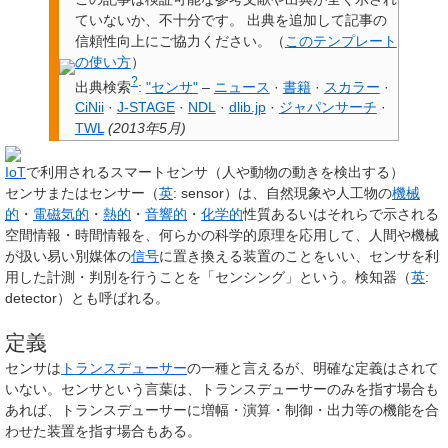
ていないか、不十分です。
出典を追加して記事の
信頼性向上にご協力ください。
（
このテンプレート
の使い方
）
?
出典検索
:
"センサ"
–
ニュース
·
書籍
·
スカラー
·
CiNii
·
J-STAGE
·
NDL
·
dlib.jp
·
ジャパンサーチ
·
TWL
(
2013年5月
)
IoT
で利用されるスマートセンサ（人や動物の動きを検出する）
センサ
または
センサー
（
英
:
sensor
）は、自然現象や人工物の
機械
的
・
電磁気的
・
熱的
・
音響的
・
化学的
性質あるいはそれらで示される
空間情報・時間情報を、何らかの科学的原理を応用して、人間や機械
が扱い易い別媒体の
信号
に置き換える装置のことをいい、センサを利
用した計測・判別を行うことを「センシング」という。
検知器
（
英
:
detector
）とも呼ばれる。
定義
センサは
トランスデューサー
の一種と言えるが、明確な定義はされて
いない。センサという言葉は、トランスデューサーのみを指す場合も
あれば、トランスデューサーに増幅・演算・制御・出力等の機能を合
わせた装置を指す場合もある。