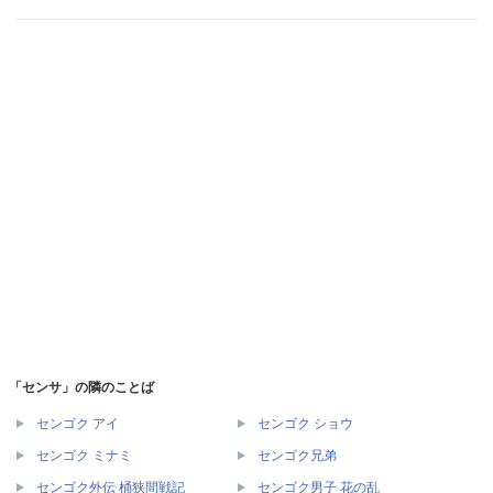
「センサ」の隣のことば
センゴク アイ
センゴク ショウ
センゴク ミナミ
センゴク兄弟
センゴク外伝 桶狭間戦記
センゴク男子 花の乱