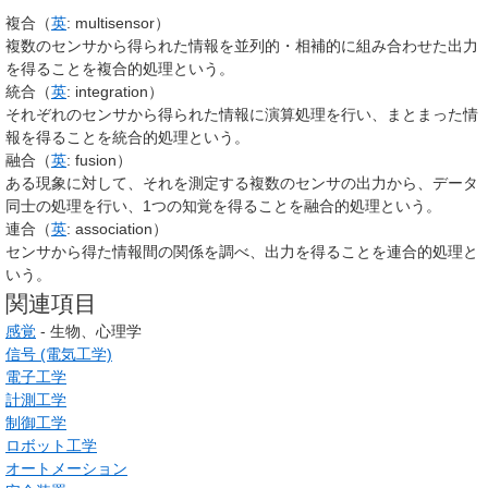
複合（
英
:
multisensor
）
複数のセンサから得られた情報を並列的・相補的に組み合わせた出力
を得ることを複合的処理という。
統合（
英
:
integration
）
それぞれのセンサから得られた情報に演算処理を行い、まとまった情
報を得ることを統合的処理という。
融合（
英
:
fusion
）
ある現象に対して、それを測定する複数のセンサの出力から、データ
同士の処理を行い、1つの知覚を得ることを融合的処理という。
連合（
英
:
association
）
センサから得た情報間の関係を調べ、出力を得ることを連合的処理と
いう。
関連項目
感覚
- 生物、心理学
信号 (電気工学)
電子工学
計測工学
制御工学
ロボット工学
オートメーション