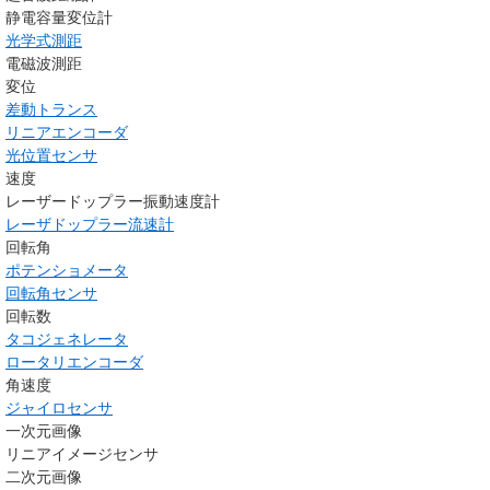
静電容量変位計
光学式測距
電磁波測距
変位
差動トランス
リニアエンコーダ
光位置センサ
速度
レーザードップラー振動速度計
レーザドップラー流速計
回転角
ポテンショメータ
回転角センサ
回転数
タコジェネレータ
ロータリエンコーダ
角速度
ジャイロセンサ
一次元画像
リニアイメージセンサ
二次元画像