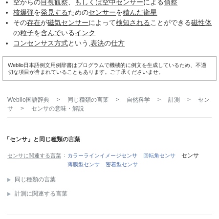
空からの
目視
観察
、
もしくは
空中
センサー
による
偵察
核爆弾
を
発見する
ための
センサー
を
積んだ
衛星
その
存在
が
磁気センサー
によって
検知される
ことができる
磁性体
の
粒子
を
含んで
いる
インク
コンセンサス方式
という,
表決
の
仕方
Weblio日本語例文用例辞書はプログラムで機械的に例文を生成しているため、不適
切な項目が含まれていることもあります。ご了承くださいませ。
Weblio国語辞典
>
同じ種類の言葉
>
自然科学
>
計測
>
セン
サ
>
センサ
の意味・解説
「センサ」と同じ種類の言葉
センサ
センサに関連する言葉
カラーラインイメージセンサ
回転角センサ
薄膜型センサ
密着型センサ
同じ種類の言葉
計測に関連する言葉