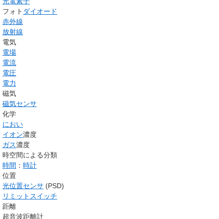
光電素子
フォト
ダイオード
赤外線
放射線
電気
電場
電流
電圧
電力
磁気
磁気センサ
化学
におい
イオン
濃度
ガス
濃度
時空間による分類
時間
：
時計
位置
光位置センサ
(PSD)
リミットスイッチ
距離
超音波距離計