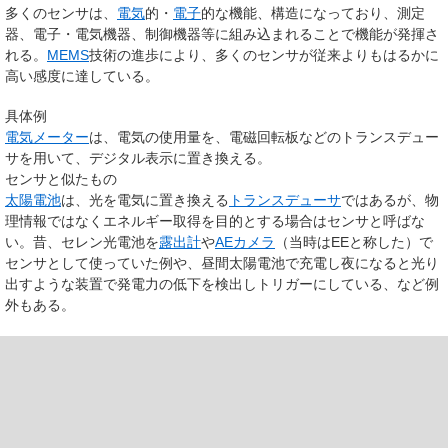
多くのセンサは、
電気
的・
電子
的な機能、構造になっており、測定
器、電子・電気機器、制御機器等に組み込まれることで機能が発揮さ
れる。
MEMS
技術の進歩により、多くのセンサが従来よりもはるかに
高い感度に達している。
具体例
電気メーター
は、電気の使用量を、電磁回転板などのトランスデュー
サを用いて、デジタル表示に置き換える。
センサと似たもの
太陽電池
は、光を電気に置き換える
トランスデューサ
ではあるが、物
理情報ではなくエネルギー取得を目的とする場合はセンサと呼ばな
い。昔、セレン光電池を
露出計
や
AEカメラ
（当時はEEと称した）で
センサとして使っていた例や、昼間太陽電池で充電し夜になると光り
出すような装置で発電力の低下を検出しトリガーにしている、など例
外もある。