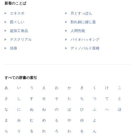
新着のことば
エキスポ
月とすっぽん
図々しい
割れ鍋に綴じ蓋
超加工食品
人間性能
テスクリアル
バイオハッキング
頭身
ディノバルド亜種
すべての辞書の索引
あ
い
う
え
お
か
き
く
け
こ
さ
し
す
せ
そ
た
ち
つ
て
と
な
に
ぬ
ね
の
は
ひ
ふ
へ
ほ
ま
み
む
め
も
や
ゆ
よ
ら
り
る
れ
ろ
わ
を
ん