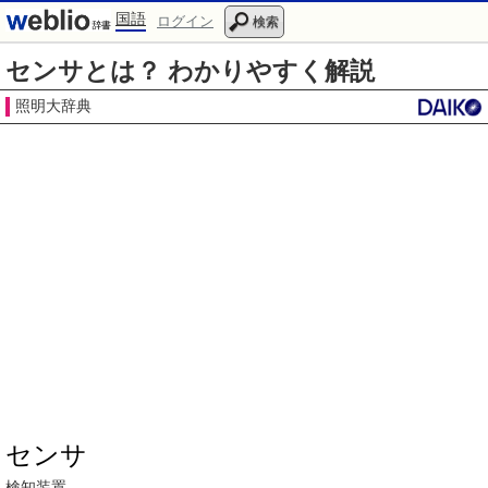
国語
ログイン
検索
センサとは？ わかりやすく解説
照明大辞典
センサ
検知
装置
。