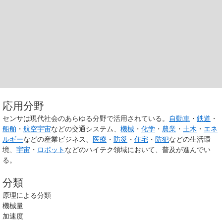
応用分野
センサは現代社会のあらゆる分野で活用されている。
自動車
・
鉄道
・
船舶
・
航空宇宙
などの交通システム、
機械
・
化学
・
農業
・
土木
・
エネ
ルギー
などの産業ビジネス、
医療
・
防災
・
住宅
・
防犯
などの生活環
境、
宇宙
・
ロボット
などのハイテク領域において、普及が進んでい
る。
分類
原理による分類
機械量
加速度