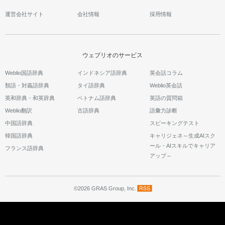
運営会社サイト
会社情報
採用情報
ウェブリオのサービス
Weblio国語辞典
インドネシア語辞典
英会話コラム
類語・対義語辞典
タイ語辞典
Weblio英会話
英和辞典・和英辞典
ベトナム語辞典
英語の質問箱
Weblio翻訳
古語辞典
語彙力診断
中国語辞典
スピーキングテスト
韓国語辞典
キャリジェネ～生成AIスク
ール・AIスキルでキャリア
フランス語辞典
アップ～
©2026 GRAS Group, Inc.