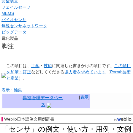
安全装置
フェイルセーフ
MEMS
バイオセンサ
無線センサネットワーク
ビッグデータ
電化製品
脚注
この項目は、
工学
・
技術
に関連した
書きかけの項目
です。
この項目
を加筆・訂正
などしてくださる
協力者を求めています
（
Portal:技術
と産業
）。
表示
編集
[
表示
]
典拠管理データベー
ス
Weblio日本語例文用例辞書
「センサ」の例文・使い方・用例・文例