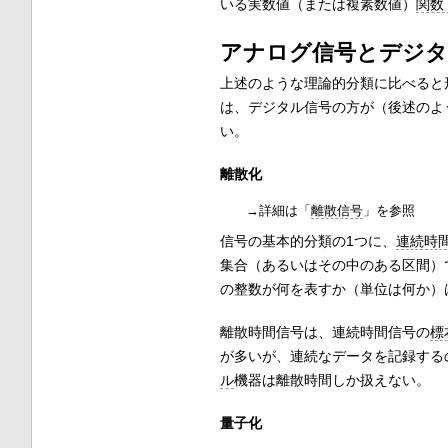
いる実数値（または複素数値）
関数 
アナログ信号とデジタ
上述のような理論的分類に比べると
は、デジタル信号の方が（後述のよ
い。
離散化
→詳細は「
離散信号
」を参照
信号の基本的分類の1つに、
連続時
集合（あるいはその中のある区間）
の整数が何を表すか（単位は何か）
離散時間信号は、連続時間信号の
標
が多いが、連続なデータを記録する
ル
機器は離散時間しか扱えない。
量子化