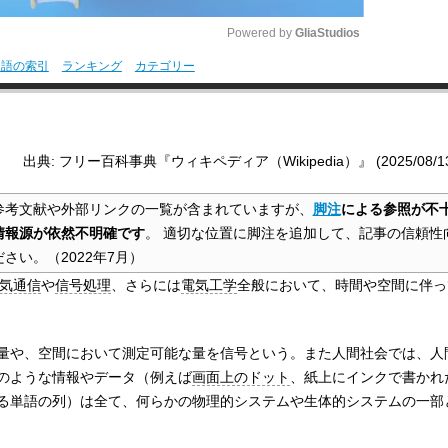
Powered by 
GliaStudios
用語の索引
ランキング
カテゴリー
M
u
t
出典: フリー百科事典『ウィキペディア（Wikipedia）』 (2025/08/13 1
e
参考文献や外部リンクの一覧が含まれていますが、
脚注
による参照が不
情報源が依然不明確です
。
適切な位置に脚注を追加して、記事の信頼性
ださい。
（
2022年7月
）
気通信
や
信号処理
、さらには
電気工学
全般において、時間や空間に伴っ
量や、空間において測定可能な量を信号という。また人間社会では、人
のような情報やデータ（例えば
画面上のドット
、紙上にインクで書かれ
る単語の列）は全て、何らかの物理的システムや生体的システムの一部