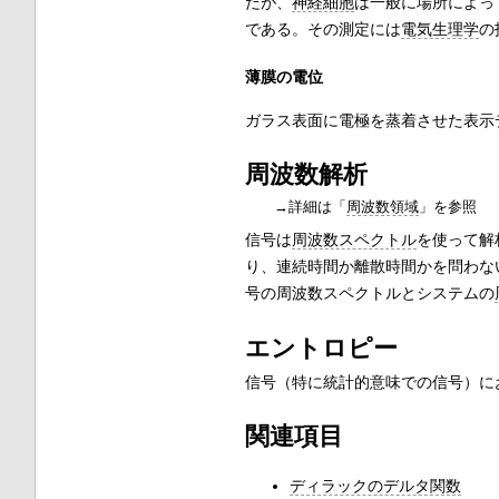
だが、
神経細胞
は一般に場所によっ
である。その測定には
電気生理学
の
薄膜の電位
ガラス表面に電極を蒸着させた表示
周波数解析
→詳細は「
周波数領域
」を参照
信号は
周波数スペクトル
を使って解
り、連続時間か離散時間かを問わな
号の周波数スペクトルとシステムの
エントロピー
信号（特に統計的意味での信号）に
関連項目
ディラックのデルタ関数