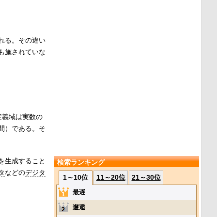
れる。その違い
も施されていな
定義域は実数の
間）である。そ
を生成すること
検索ランキング
タ
などの
デジタ
1～10位
11～20位
21～30位
最遅
邂逅