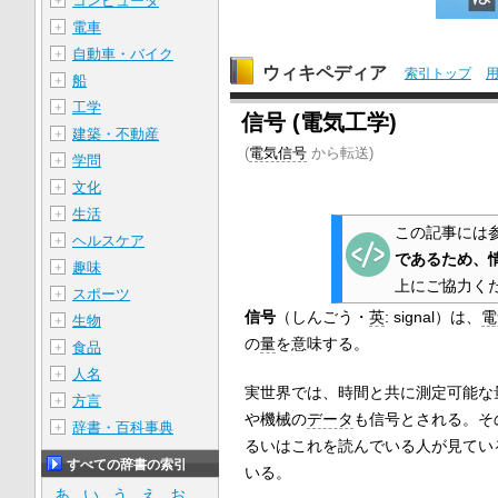
コンピュータ
＋
電車
＋
自動車・バイク
＋
ウィキペディア
索引トップ
船
＋
工学
＋
信号 (電気工学)
建築・不動産
＋
(
電気信号
から転送)
学問
＋
文化
＋
生活
＋
この記事には
ヘルスケア
＋
であるため、
趣味
＋
上にご協力く
スポーツ
＋
信号
（しんごう・
英
:
signal
）は、
電
生物
＋
の
量
を意味する。
食品
＋
人名
＋
実世界では、時間と共に測定可能な
方言
＋
や機械の
データ
も信号とされる。そ
辞書・百科事典
＋
るいはこれを読んでいる人が見てい
すべての辞書の索引
いる。
あ
い
う
え
お