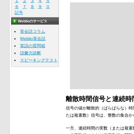
１
２
３
４
５
６
７
８
９
０
記号
Weblioのサービス
英会話コラム
Weblio英会話
英語の質問箱
語彙力診断
スピーキングテスト
離散時間信号と連続時
信号の値が離散的（ばらばらな）時
たは複素数）信号は、整数の集合か
一方、連続時間の実数（または複素