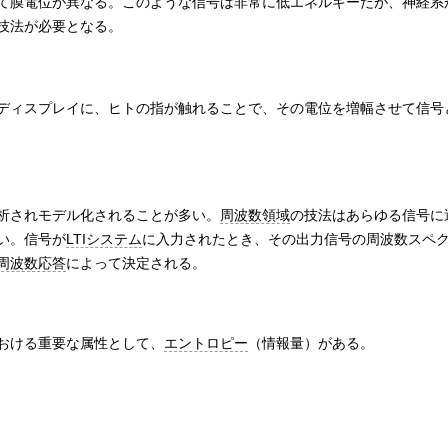
て膜電位が異なる。このような信号は非常に低エネルギーだが、神経系
技法が必要となる。
ディスプレイに、ヒトの指が触れることで、その電位を増幅させて信号
析されモデル化されることが多い。
周波数領域
の技法はあらゆる信号に
い。信号が
LTIシステム
に入力されたとき、その出力信号の周波数スペ
周波数応答
によって決定される。
おける重要な属性として、
エントロピー
（情報量）がある。