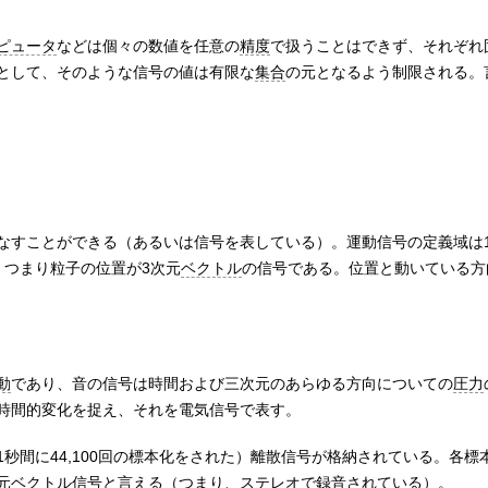
ピュータ
などは個々の数値を任意の
精度
で扱うことはできず、それぞれ
として、そのような信号の値は有限な
集合
の元となるよう制限される。
なすことができる（あるいは信号を表している）。運動信号の定義域は
。つまり粒子の位置が3次元
ベクトル
の信号である。位置と動いている方
動
であり、音の信号は時間および三次元のあらゆる方向についての
圧力
時間的変化を捉え、それを電気信号で表す。
秒間に44,100回の標本化をされた）離散信号が格納されている。各標
元ベクトル信号と言える（つまり、
ステレオ
で録音されている）。