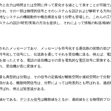
力と出力は時間または空間に伴って変化する値として表すことが可能で
かれ、その一部は物理的信号とそのシステムを設計および解析する方向
雑なシステムの機能動作や概念構造を扱う分野も登場した。これらの工
テムの設計/研究/実装の方法を提供し、それによって情報の転送/格納
されたメッセージであり、メッセージを符号化する通信路の状態の並び
符号化して信号にし、伝送路を通してそれを受信機に送る。例えば、電
を放ったとする。電話の送信機はその音を電気的な
電圧
信号に変換する
れ、受信機が音に変換する。
最も典型的は分類は、その信号の定義域が離散空間か連続空間かで分類
類がある。
離散時間信号
は、分野によっては
時系列
とも呼ばれる。
連続
呼ばれ、例えば
矩形波
がある。
値かである。
デジタル信号
は離散値をとるが、連続値をとる物理的プロ