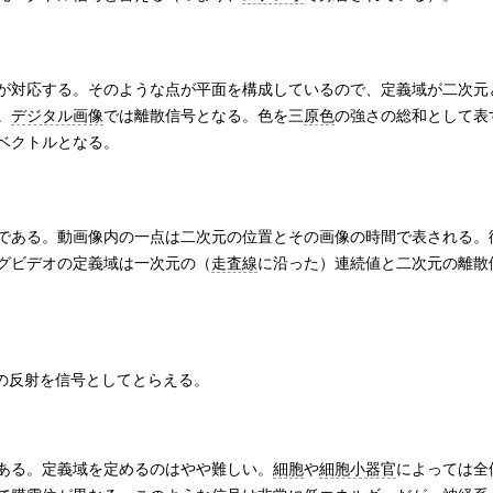
が対応する。そのような点が平面を構成しているので、定義域が二次元
。
デジタル画像
では離散信号となる。色を三
原色
の強さの総和として表
ベクトルとなる。
である。動画像内の一点は二次元の位置とその画像の時間で表される。
グビデオの定義域は一次元の（
走査線
に沿った）連続値と二次元の離散
その反射を信号としてとらえる。
ある。定義域を定めるのはやや難しい。
細胞
や
細胞小器官
によっては全