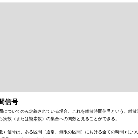
間信号
間についてのみ定義されている場合、これを離散時間信号という。離散
ら
実数
（または
複素数
）の集合への関数と見ることができる。
数）信号は、ある区間（通常、無限の区間）における全ての時間
t
につ