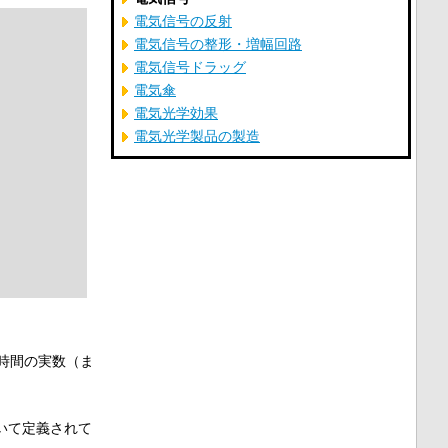
電気信号の反射
電気信号の整形・増幅回路
電気信号ドラッグ
電気傘
電気光学効果
電気光学製品の製造
時間の実数（ま
いて定義されて