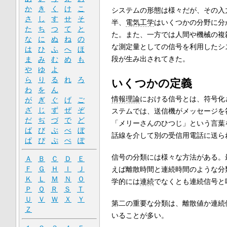
か
き
く
け
こ
システムの形態は様々だが、その入
さ
し
す
せ
そ
半、
電気工学
はいくつかの分野に分
た
ち
つ
て
と
た。また、一方では人間や機械の複
な
に
ぬ
ね
の
な測定量としての信号を利用したシス
は
ひ
ふ
へ
ほ
段が生み出されてきた。
ま
み
む
め
も
や
ゆ
よ
ら
り
る
れ
ろ
いくつかの定義
わ
を
ん
情報理論
における信号とは、符号化
が
ぎ
ぐ
げ
ご
ざ
じ
ず
ぜ
ぞ
ステムでは、送信機がメッセージを
だ
ぢ
づ
で
ど
「メリーさんのひつじ」という言葉
ば
び
ぶ
べ
ぼ
話線を介して別の受信用電話に送ら
ぱ
ぴ
ぷ
ぺ
ぽ
信号の分類には様々な方法がある。
Ａ
Ｂ
Ｃ
Ｄ
Ｅ
Ｆ
Ｇ
Ｈ
Ｉ
Ｊ
えば離散時間と連続時間のような分
Ｋ
Ｌ
Ｍ
Ｎ
Ｏ
学的には
連続
でなくとも連続信号と
Ｐ
Ｑ
Ｒ
Ｓ
Ｔ
Ｕ
Ｖ
Ｗ
Ｘ
Ｙ
第二の重要な分類は、離散値か連続
Ｚ
いることが多い。