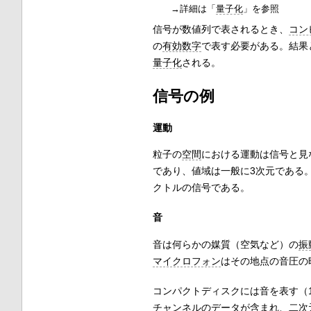
→詳細は「
量子化
」を参照
信号が数値列で表されるとき、
コン
の
有効数字
で表す必要がある。結果
量子化
される。
信号の例
運動
粒子の
空間
における運動は信号と見
であり、値域は一般に3次元である
クトルの信号である。
音
音は何らかの媒質（空気など）の
振
マイクロフォン
はその地点の音圧の
コンパクトディスクには音を表す（1
チャンネルのデータが含まれ、二次