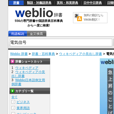
辞書
類語・対義語辞典
英和・和英辞典
日中中日辞典
日韓
無料の翻訳なら
Weblio翻訳！
556の専門辞書や国語辞典百科事典
から一度に検索!
Weblio 辞書
>
辞書・百科事典
>
ウィキペディア小見出し辞書
>
電気
辞書ショートカット
1
ウィキペディア
2
ウィキペディア小見
出し辞書
3
Weblio日本語例文用
例辞書
カテゴリ一覧
全て
ビジネス
＋
業界用語
＋