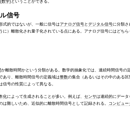
(数学)
ということができる。
ル信号
形式的ではないが、一般に信号は
アナログ信号
と
デジタル信号
に分類さ
うに）離散化され量子化されている点にある。アナログ信号にはどちら
間
か離散時間かという分類がある。数学的抽象化では、連続時間信号の
であり、離散時間信号の定義域は
整数
の集合（あるいはその中のある区
は信号の性質によって異なる。
本化
によって生成されることが多い。例えば、
センサ
は連続的にデータ
のは難しいため、近似的に離散時間信号として記録される。
コンピュー