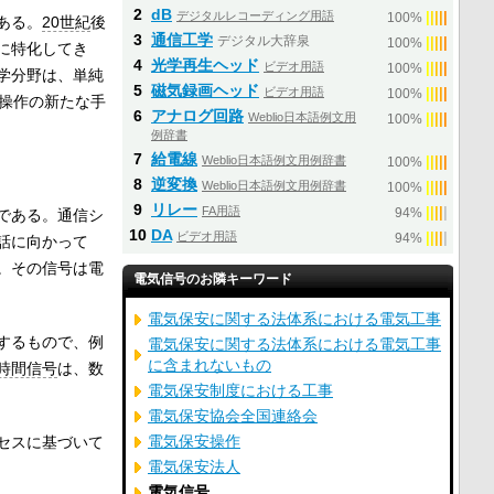
2
dB
デジタルレコーディング用語
|
|
|
|
|
100%
ある。
20世紀
後
3
通信工学
デジタル大辞泉
|
|
|
|
|
100%
に特化してき
4
光学再生ヘッド
ビデオ用語
|
|
|
|
|
100%
学分野は、単純
5
磁気録画ヘッド
ビデオ用語
|
|
|
|
|
100%
/操作の新たな手
6
アナログ回路
Weblio日本語例文用
|
|
|
|
|
100%
例辞書
7
給電線
Weblio日本語例文用例辞書
|
|
|
|
|
100%
8
逆変換
Weblio日本語例文用例辞書
|
|
|
|
|
100%
9
リレー
FA用語
|
|
|
|
|
である。通信シ
94%
10
DA
ビデオ用語
|
|
|
|
|
94%
話に向かって
。その信号は電
電気信号のお隣キーワード
電気保安に関する法体系における電気工事
するもので、例
電気保安に関する法体系における電気工事
に含まれないもの
時間信号
は、数
電気保安制度における工事
電気保安協会全国連絡会
電気保安操作
セスに基づいて
電気保安法人
電気信号