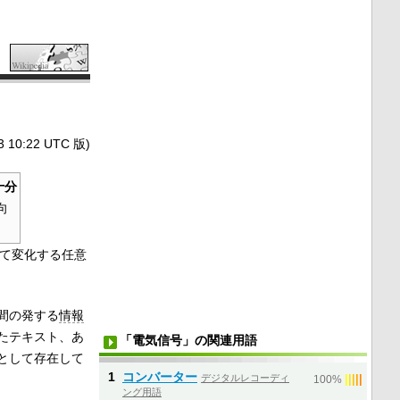
0:22 UTC 版)
十分
向
て変化する任意
間の発する
情報
たテキスト、あ
「電気信号」の関連用語
として存在して
1
コンバーター
デジタルレコーディ
|
|
|
|
|
100%
ング用語