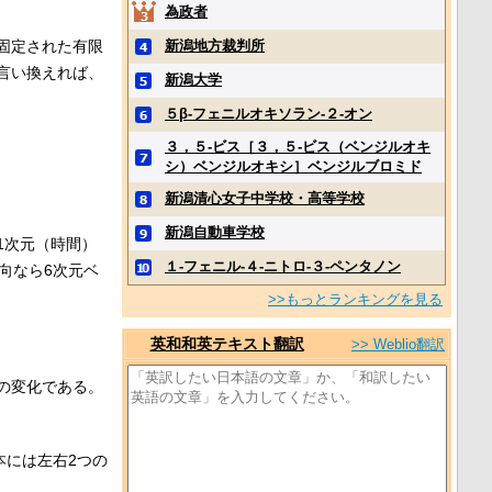
為政者
固定された有限
新潟地方裁判所
言い換えれば、
新潟大学
５β‐フェニルオキソラン‐２‐オン
３，５‐ビス［３，５‐ビス（ベンジルオキ
シ）ベンジルオキシ］ベンジルブロミド
新潟清心女子中学校・高等学校
新潟自動車学校
1次元（時間）
１‐フェニル‐４‐ニトロ‐３‐ペンタノン
向なら6次元ベ
>>もっとランキングを見る
英和和英テキスト翻訳
>> Weblio翻訳
の変化である。
本には左右2つの