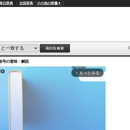
韓日辞典
古語辞典
その他の辞書▼
信号
の意味・解説
もっとみる
arrow_forward_ios