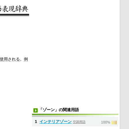
使用される
。
例
「ゾーン」の関連用語
1
インテリアゾーン
空調用語
|
|
|
|
|
100%