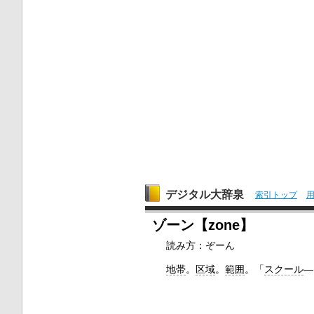
デジタル大辞泉
索引トップ
ゾーン【zone】
読み方：ぞーん
地帯
。
区域
。
範囲
。「
スクール
―