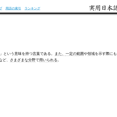
プ
用語の索引
ランキング
」という意味を持つ
言葉
である。
また、
一定の
範囲
や
領域
を示す際にも
など、
さまざまな
分野
で
用いられる
。