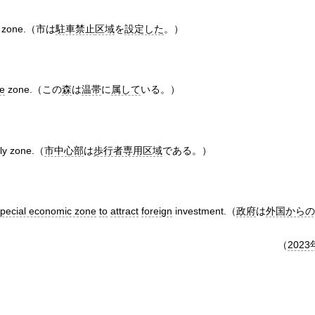
zone.（市は
駐車禁止
区域
を
設定した
。）
e
zone.（この
森
は
温帯
に
属して
いる。）
ly zone.（
市中心部
は
歩行者専用区域
である。）
pecial economic zone
to
attract
foreign
investment.（
政府
は
外国からの
（
2023