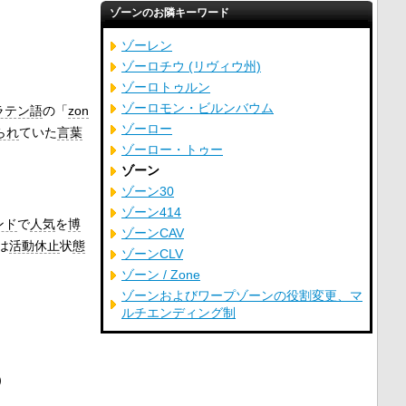
ゾーンのお隣キーワード
ゾーレン
ゾーロチウ (リヴィウ州)
ゾーロトゥルン
ゾーロモン・ビルンバウム
ラテン語
の「
zon
ゾーロー
られ
ていた
言葉
ゾーロー・トゥー
ゾーン
ゾーン30
ゾーン414
ンド
で
人気
を
博
ゾーンCAV
は
活動休止
状
態
ゾーンCLV
ゾーン / Zone
ゾーンおよびワープゾーンの役割変更、マ
ルチエンディング制
）