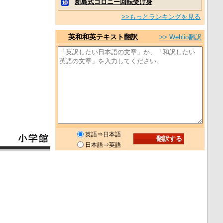
新島式コロニー回転受け身
>>もっとランキングを見る
英和和英テキスト翻訳
>> Weblio翻訳
英語⇒日本語
日本語⇒英語