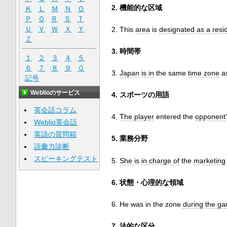
2. 機能的な区域
Ｋ
Ｌ
Ｍ
Ｎ
Ｏ
Ｐ
Ｑ
Ｒ
Ｓ
Ｔ
Ｕ
Ｖ
Ｗ
Ｘ
Ｙ
2. This
area
is
designated
as a
resi
Ｚ
3. 時間帯
１
２
３
４
５
６
７
８
９
０
3.
Japan
is in
the same
time zone
a
記号
Weblioのサービス
4. スポーツの用語
英会話コラム
4.
The player
entered the
opponent
Weblio英会話
英語の質問箱
5. 業務分野
語彙力診断
スピーキングテスト
5.
She is
in charge of
the
marketing
6. 状態・心理的な領域
6. He was in the zone
during
the g
7. 法的な区分