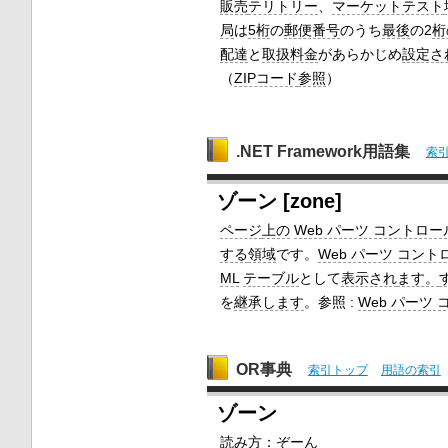
販売
テリトリー
、
マーケットテスト
局
は
5桁
の
郵便番号
のうち
最後
の2
桁
配達
と
取扱料金
があらかじめ
設定さ
（
ZIPコード
参照
）
.NET Framework用語集
索
ゾーン [zone]
ページ
上の
Web パーツ コントロー
する
領域
です。
Web パーツ コント
ML
テーブル
として
表示され
ます。
を
継承します
。参照 :
Web パーツ
OR事典
索引トップ
用語の索引
ゾーン
読み方
：ぞーん