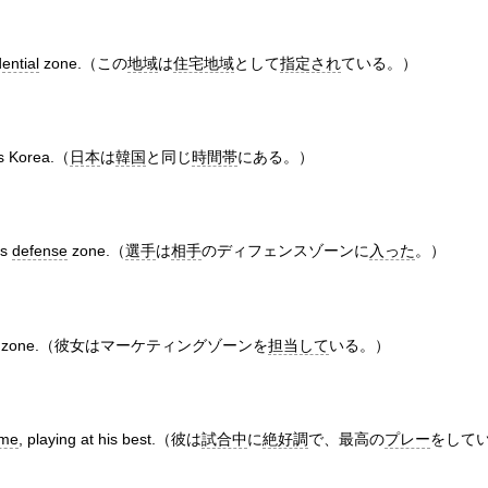
dential
zone.（この
地域
は
住宅地域
として
指定され
ている。）
s Korea.（
日本
は
韓国
と同じ
時間帯
にある。）
's
defense
zone.（
選手
は
相手
のディフェンスゾーンに
入った
。）
zone.（彼女はマーケティングゾーンを
担当して
いる。）
ame
, playing at his best.（彼は
試合中
に
絶好調
で、最高の
プレー
をして