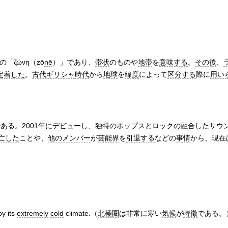
の「ζώνη（zō
nē
）」であり、
帯状
のものや
地帯
を
意味する
。
その後
、
定着した
。
古代ギリシャ
時代
から
地球
を
緯度
によって
区分する
際に
用い
である。
2001年
に
デビューし
、独特の
ポップス
と
ロック
の
融合した
サウ
亡した
ことや、
他のメンバー
が
芸能界
を
引退する
などの
事情
から、現在
y its
extremely
cold
climate.（
北極圏
は非常に寒い
気候
が
特徴
である。