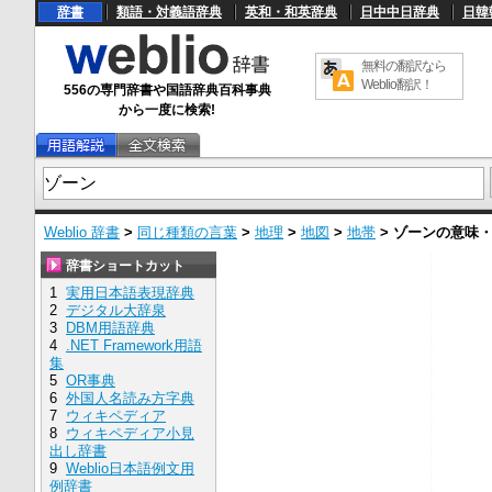
辞書
類語・対義語辞典
英和・和英辞典
日中中日辞典
日韓
無料の翻訳なら
Weblio翻訳！
556の専門辞書や国語辞典百科事典
から一度に検索!
Weblio 辞書
>
同じ種類の言葉
>
地理
>
地図
>
地帯
>
ゾーン
の意味
辞書ショートカット
1
実用日本語表現辞典
2
デジタル大辞泉
3
DBM用語辞典
4
.NET Framework用語
集
5
OR事典
6
外国人名読み方字典
7
ウィキペディア
8
ウィキペディア小見
出し辞書
9
Weblio日本語例文用
例辞書