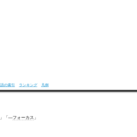
用語の索引
ランキング
凡例
」「―
フォーカス
」