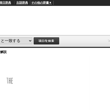
韓日辞典
古語辞典
その他の辞書▼
・解説