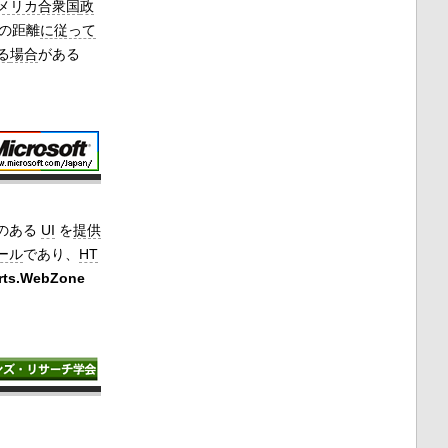
メリカ合衆国
政
の距離
に従って
る
場合
がある
のある
UI
を
提供
ール
であり、
HT
rts.WebZone