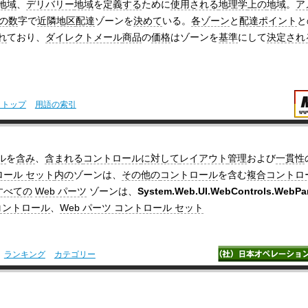
地域
、
デリバリー
地域
を
定義する
ために
使用される
地理学
上の
地域
。
ア
の数
字で
近隣地区
配達
ゾーンを
決めて
いる。
各ゾーン
と
配達
ポイント
と
れ
ており、
ダイレクトメール
商品
の
価格
はゾーンを
基準
にして
決定され
引トップ
用語の索引
ル
を
含み
、
含まれる
コントロール
に対して
レイアウト
管理
および
一貫性
ロール セット
内の
ゾーンは、
その他の
コントロール
を含む
複合コントロ
すべての
Web パーツ
ゾーンは、
System.Web.UI.WebControls.WebPa
 コントロール
、
Web パーツ コントロール セット
ランキング
カテゴリー