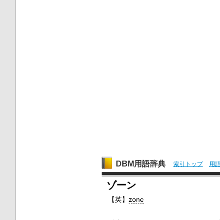
DBM用語辞典
索引トップ
用
ゾーン
【英】
zone