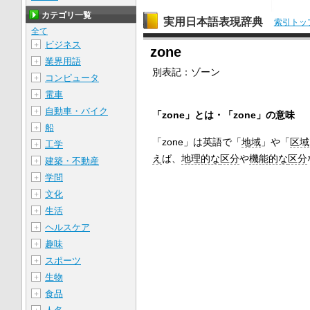
カテゴリ一覧
実用日本語表現辞典
索引トッ
全て
ビジネス
＋
zone
業界用語
＋
別表記：
ゾーン
コンピュータ
＋
電車
＋
自動車・バイク
＋
「zone」とは・「zone」の意味
船
＋
「zone」は英語で「
地域
」や「
区域
工学
＋
え
ば、
地理的な
区分
や
機能的な
区分
建築・不動産
＋
学問
＋
文化
＋
生活
＋
ヘルスケア
＋
趣味
＋
スポーツ
＋
生物
＋
食品
＋