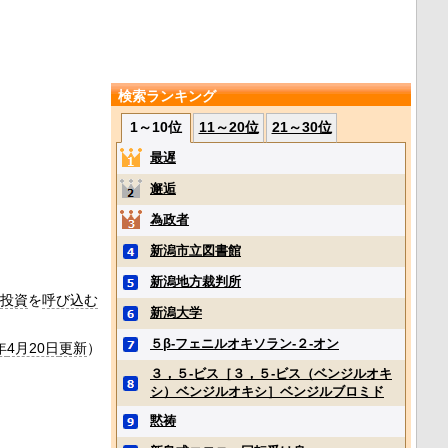
検索ランキング
1～10位
11～20位
21～30位
最遅
邂逅
為政者
新潟市立図書館
新潟地方裁判所
投資
を
呼び込む
新潟大学
５β‐フェニルオキソラン‐２‐オン
年
4月20日
更新
）
３，５‐ビス［３，５‐ビス（ベンジルオキ
シ）ベンジルオキシ］ベンジルブロミド
黙祷