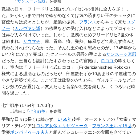
→「
サンスーシ宮殿
」を参照
戦後の日々、フリードリヒ2世はプロイセンの復興に全力を尽くし
た。細かい点まで自分で確かめなくては気の済まない王のチェックに
官僚たちは恐々としたが、産業の振興、
フランス
からやって来た
ユグ
ノー
（
カルヴァン派
）の移民などの受け入れなどによってプロイセン
は再び力を付けていった。しかし、激務のためフリードリヒ2世の体
は蝕まれ、
リウマチ
、歯、胃痛、痔、発熱、痛風などで絶えず痛みと
戦わなければならなかった。そんな王の心を慰めたのが、1745年から
1747年にかけて完成したクノーベルス男爵の手による
サンスーシ宮殿
だった。王自らも設計にたずさわったこの宮殿は、
ロココ
の粋を尽く
し、室内は「フリードリヒ式ロココ」（Friderizianisches Rokoko）
様式による瀟洒なものだったが、部屋数わずか10あまりの平屋建ての
小さな建築である。ここで王は政務のかたわら、ヴォルテールなどご
く少数の気が置けない友人たちと音楽や社交を楽しみ、くつろいだ時
間を過ごした。
七年戦争 (1754年-1763年)
→詳細は「
七年戦争
」を参照
平和な日々は長くは続かず、
1755年
後半、オーストリアの「女帝」マ
リア・テレジアは
ロシア女帝
エリザヴェータ
・
フランス王
ルイ15世
の
愛妾
ポンパドゥール夫人
と組んでシュレージエンの奪回を企ててい