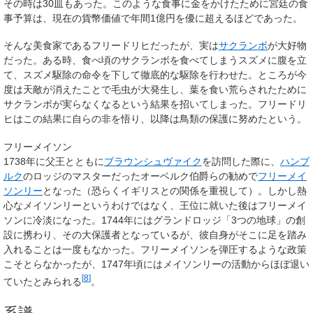
その時は30皿もあった。このような食事に金をかけたために宮廷の食
事予算は、現在の貨幣価値で年間1億円を優に超えるほどであった。
そんな美食家であるフリードリヒだったが、実は
サクランボ
が大好物
だった。ある時、食べ頃のサクランボを食べてしまうスズメに腹を立
て、スズメ駆除の命令を下して徹底的な駆除を行わせた。ところが今
度は天敵が消えたことで毛虫が大発生し、葉を食い荒らされたために
サクランボが実らなくなるという結果を招いてしまった。フリードリ
ヒはこの結果に自らの非を悟り、以降は鳥類の保護に努めたという。
フリーメイソン
1738年に父王とともに
ブラウンシュヴァイク
を訪問した際に、
ハンブ
ルク
のロッジのマスターだったオーベルク伯爵らの勧めで
フリーメイ
ソンリー
となった（恐らくイギリスとの関係を重視して）。しかし熱
心なメイソンリーというわけではなく、王位に就いた後はフリーメイ
ソンに冷淡になった。1744年にはグランドロッジ「3つの地球」の創
設に携わり、その大保護者となっているが、彼自身がそこに足を踏み
入れることは一度もなかった。フリーメイソンを弾圧するような政策
こそとらなかったが、1747年頃にはメイソンリーの活動からほぼ退い
[
8
]
ていたとみられる
。
系譜