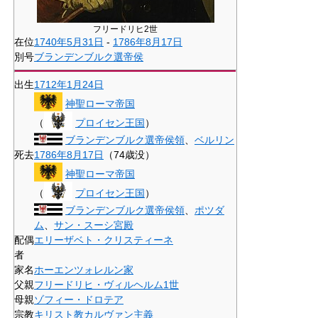
フリードリヒ2世
在位
1740年
5月31日
-
1786年
8月17日
別号
ブランデンブルク選帝侯
出生
1712年
1月24日
神聖ローマ帝国
（
プロイセン王国
）
ブランデンブルク選帝侯領
、
ベルリン
死去
1786年
8月17日
（74歳没）
神聖ローマ帝国
（
プロイセン王国
）
ブランデンブルク選帝侯領
、
ポツダ
ム
、
サン・スーシ宮殿
配偶
エリーザベト・クリスティーネ
者
家名
ホーエンツォレルン家
父親
フリードリヒ・ヴィルヘルム1世
母親
ゾフィー・ドロテア
宗教
キリスト教
カルヴァン主義