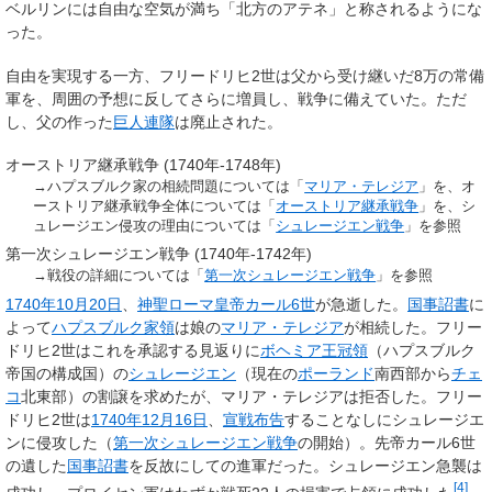
ベルリンには自由な空気が満ち「北方のアテネ」と称されるようにな
った。
自由を実現する一方、フリードリヒ2世は父から受け継いだ8万の常備
軍を、周囲の予想に反してさらに増員し、戦争に備えていた。ただ
し、父の作った
巨人連隊
は廃止された。
オーストリア継承戦争 (1740年-1748年)
→ハプスブルク家の相続問題については「
マリア・テレジア
」を、オ
ーストリア継承戦争全体については「
オーストリア継承戦争
」を、シ
ュレージエン侵攻の理由については「
シュレージエン戦争
」を参照
第一次シュレージエン戦争 (1740年-1742年)
→戦役の詳細については「
第一次シュレージエン戦争
」を参照
1740年
10月20日
、
神聖ローマ皇帝
カール6世
が急逝した。
国事詔書
に
よって
ハプスブルク家領
は娘の
マリア・テレジア
が相続した。フリー
ドリヒ2世はこれを承認する見返りに
ボヘミア王冠領
（ハプスブルク
帝国の構成国）の
シュレージエン
（現在の
ポーランド
南西部から
チェ
コ
北東部）の割譲を求めたが、マリア・テレジアは拒否した。フリー
ドリヒ2世は
1740年
12月16日
、
宣戦布告
することなしにシュレージエ
ンに侵攻した（
第一次シュレージエン戦争
の開始）。先帝カール6世
の遺した
国事詔書
を反故にしての進軍だった。シュレージエン急襲は
[
4
]