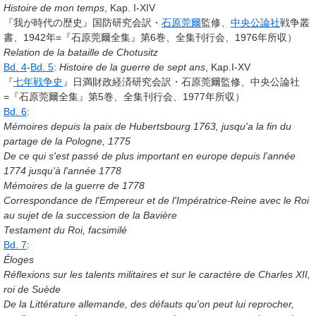
Histoire de mon temps
, Kap. I-XIV
『我が時代の歴史』国防研究会訳・
石原莞爾
監修、
中央公論社
戦争叢
書、1942年=『石原莞爾全集』第6巻、全集刊行会、1976年所収）
Relation de la bataille de Chotusitz
Bd. 4
-
Bd. 5
:
Histoire de la guerre de sept ans
, Kap.I-XV
『
七年戦争史
』日満財政経済研究会訳・石原莞爾監修、中央公論社
=『石原莞爾全集』第5巻、全集刊行会、1977年所収）
Bd. 6
:
Mémoires depuis la paix de Hubertsbourg 1763, jusqu'a la fin du
partage de la Pologne, 1775
De ce qui s'est passé de plus important en europe depuis l'année
1774 jusqu'à l'année 1778
Mémoires de la guerre de 1778
Correspondance de l'Empereur et de l'Impératrice-Reine avec le Roi
au sujet de la succession de la Bavière
Testament du Roi, facsimilé
Bd. 7
:
Éloges
Réflexions sur les talents militaires et sur le caractère de Charles XII,
roi de Suède
De la Littérature allemande, des défauts qu'on peut lui reprocher,