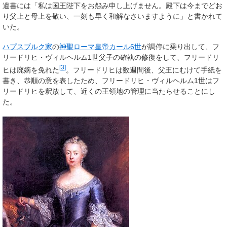
遺書には「私は国王陛下をお怨み申し上げません。殿下は今までどお
り父上と母上を敬い、一刻も早く和解なさいますように」と書かれて
いた。
ハプスブルク家
の
神聖ローマ皇帝
カール6世
が調停に乗り出して、フ
リードリヒ・ヴィルヘルム1世父子の確執の修復をして、フリードリ
[
3
]
ヒは廃嫡を免れた
。フリードリヒは数週間後、父王にむけて手紙を
書き、恭順の意を表したため、フリードリヒ・ヴィルヘルム1世はフ
リードリヒを釈放して、近くの王領地の管理に当たらせることにし
た。