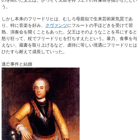
う。
しかし本来のフリードリヒは、むしろ母親似で生来芸術家気質であ
り、特に音楽を好み、
クヴァンツ
にフルートの手ほどきを受けて習
熟、演奏会を開くこともあった。父王はそのようなことを耳にすると
怒り狂って、杖でフリードリヒを打ちすえたという。暴力、食事を与
えない、蔵書を取り上げるなど、虐待に等しい境遇にフリードリヒは
ひたすら耐えて成長していった。
逃亡事件と結婚