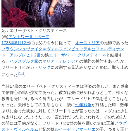
妃：エリーザベト・クリスティーネ
(画)
アントワーヌ・ペーヌ
1733年
6月12日
には父の命令に従って、
オーストリア
の元帥であった
ブラウンシュヴァイク＝ヴォルフェンビュッテル公
フェルディナン
ト・アルブレヒト2世
の娘
エリーザベト・クリスティーネ
と結婚す
る。
ハプスブルク家
の
マリア・テレジア
との婚約の検討もあったが、
フリードリヒが
カトリック
に改宗する見込みがないために、取り止め
[
* 1
]
になった
。
当時17歳のエリーザベト・クリスティーネは容姿の美しい、また善良
で信仰心の篤い少女であった。彼女は夫に好かれようとして、様々な
教養を身につけるべく努力したが、フリードリヒの気を惹くことはな
かった。夫婦としての生活もなく、後に
七年戦争
が終結した時、数年
ぶりに会った彼女に対してフリードリヒが言ったのは「マダムは少し
お太りになったようだ」の一言だけだったといわれる。そのため2人
の間には子供がなく、フリードリヒ2世の後を継いだのは王弟
アウグ
スト・ヴィルヘルム
と妃の妹
ルイーゼ・アマーリエ
の子、つまり王と