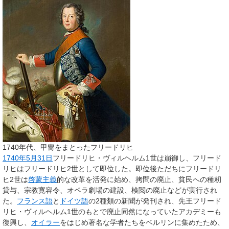
1740年代、甲冑をまとったフリードリヒ
1740年
5月31日
フリードリヒ・ヴィルヘルム1世は崩御し、フリード
リヒはフリードリヒ2世として即位した。即位後ただちにフリードリ
ヒ2世は
啓蒙主義
的な改革を活発に始め、拷問の廃止、貧民への種籾
貸与、宗教寛容令、オペラ劇場の建設、検閲の廃止などが実行され
た。
フランス語
と
ドイツ語
の2種類の新聞が発刊され、先王フリード
リヒ・ヴィルヘルム1世のもとで廃止同然になっていたアカデミーも
復興し、
オイラー
をはじめ著名な学者たちをベルリンに集めたため、