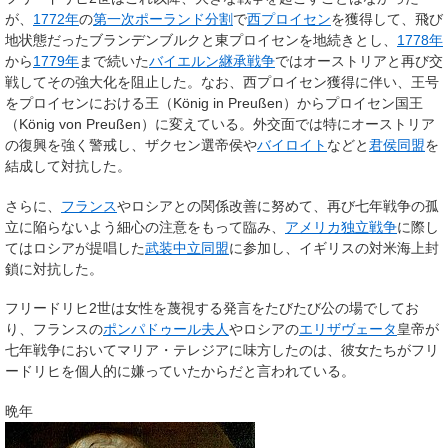
が、
1772年
の
第一次ポーランド分割
で
西プロイセン
を獲得して、飛び
地状態だったブランデンブルクと東プロイセンを地続きとし、
1778年
から
1779年
まで続いた
バイエルン継承戦争
ではオーストリアと再び交
戦してその強大化を阻止した。なお、西プロイセン獲得に伴い、王号
をプロイセンにおける王（König in Preußen）からプロイセン国王
（König von Preußen）に変えている。外交面では特にオーストリア
の復興を強く警戒し、ザクセン選帝侯や
バイロイト
などと
君侯同盟
を
結成して対抗した。
さらに、
フランス
やロシアとの関係改善に努めて、再び七年戦争の孤
立に陥らないよう細心の注意をもって臨み、
アメリカ独立戦争
に際し
てはロシアが提唱した
武装中立同盟
に参加し、イギリスの対米海上封
鎖に対抗した。
フリードリヒ2世は女性を蔑視する発言をたびたび公の場でしてお
り、フランスの
ポンパドゥール夫人
やロシアの
エリザヴェータ
皇帝が
七年戦争においてマリア・テレジアに味方したのは、彼女たちがフリ
ードリヒを個人的に嫌っていたからだと言われている。
晩年