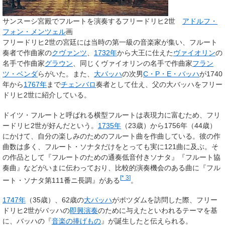
サンスーシ宮殿でフルートを演奏するフリードリヒ2世
アドルフ・
フォン・メンツェル
画
フリードリヒ2世の宮廷には当時の第一級の音楽家が集い、フルート
奏者で作曲家の
クヴァンツ
、
1732年
から大王に仕えた
ヴァイオリン
の
名手で作曲家
グラウン
、同じくヴァイオリンの名手で作曲家
フラン
ツ・ベンダ
らがいた。また、
大バッハ
の次男
C・P・E・バッハ
が1740
年から
1767年
まで
チェンバロ
奏者として仕え、父の大バッハをフリー
ドリヒ2世に紹介している。
ドイツ・フルートと呼ばれる横型フルートは表現力に富むため、フリ
ードリヒ2世が好んだという。
1735年
（23歳）から1756年（44歳）
にかけて、自分の楽しみのためのフルート曲を作曲している。彼の作
曲数は多く、フルート・ソナタだけをとっても実に121曲に及ぶ。そ
の作品として『フルートのための通奏低音付きソナタ』『フルート協
奏曲』などがいまに伝わっており、比較的演奏機会のある曲に『フル
[
* 3
]
ート・ソナタ第111番ニ長調』がある
。
1747年
（35歳）、62歳の
大バッハ
がポツダムを訪問した際、フリー
ドリヒ2世がバッハの
即興演奏
のために与えたといわれるテーマを基
に、バッハの『
音楽の捧げもの
』が誕生したと伝えられる。