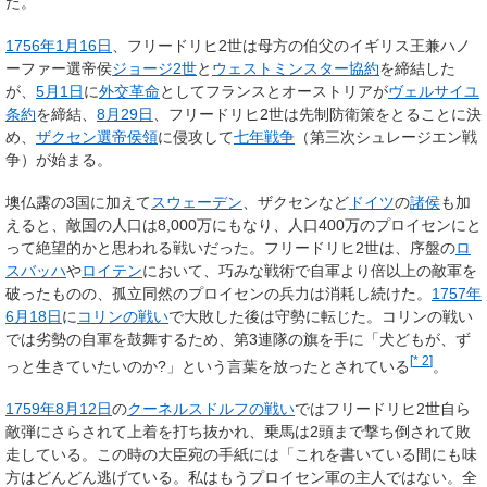
た。
1756年
1月16日
、フリードリヒ2世は母方の伯父のイギリス王兼ハノ
ーファー選帝侯
ジョージ2世
と
ウェストミンスター協約
を締結した
が、
5月1日
に
外交革命
としてフランスとオーストリアが
ヴェルサイユ
条約
を締結、
8月29日
、フリードリヒ2世は先制防衛策をとることに決
め、
ザクセン選帝侯領
に侵攻して
七年戦争
（第三次シュレージエン戦
争）が始まる。
墺仏露の3国に加えて
スウェーデン
、ザクセンなど
ドイツ
の
諸侯
も加
えると、敵国の人口は8,000万にもなり、人口400万のプロイセンにと
って絶望的かと思われる戦いだった。フリードリヒ2世は、序盤の
ロ
スバッハ
や
ロイテン
において、巧みな戦術で自軍より倍以上の敵軍を
破ったものの、孤立同然のプロイセンの兵力は消耗し続けた。
1757年
6月18日
に
コリンの戦い
で大敗した後は守勢に転じた。コリンの戦い
では劣勢の自軍を鼓舞するため、第3連隊の旗を手に「犬どもが、ず
[
* 2
]
っと生きていたいのか?」という言葉を放ったとされている
。
1759年
8月12日
の
クーネルスドルフの戦い
ではフリードリヒ2世自ら
敵弾にさらされて上着を打ち抜かれ、乗馬は2頭まで撃ち倒されて敗
走している。この時の大臣宛の手紙には「これを書いている間にも味
方はどんどん逃げている。私はもうプロイセン軍の主人ではない。全