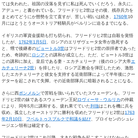
ては失われた。祖国の没落を見ずに私は死んでいくだろう。永久に。
アデュー」と書かれている。フリードリヒ2世はその後、残存兵力を
まとめてどうにか態勢を立て直すが、苦しい戦いは続き、
1760年
10
月にはとうとうオーストリア軽騎兵がベルリンに迫るまでになる。
イギリスの軍資金援助も打ち切られ、フリードリヒ2世は自殺を覚悟
したが、
1762年
1月5日
、ロシアのエリザヴェータ女帝が急死する
と、甥で後継者の
ピョートル3世
はフリードリヒ2世の崇拝者であった
ため、奇跡的に
ロシア
との講和が成立した。ただ、ピョートル3世は
この講和に加え、皇后である妻・エカチェリーナ（後のロシア大帝
エ
カチェリーナ2世
）を排したり、ロシア正教会を弾圧したため、激怒
したエカチェリーナと彼女を支持する近衛部隊によって半年後にクー
デターを起こされて失脚。その近衛部隊兵に暗殺されることになる。
さらに西
ポンメルン
で苦戦を強いられていたスウェーデンも、フリー
ドリヒ2世の妹であるスウェーデン王妃
ロヴィーサ・ウルリカ
の仲裁
により、同年5月に講和する。疲れ果てていた
列強
はこれを機に兵を
収め、孤立したオーストリアに勝利を収めたフリードリヒ2世は
1763
年
2月10日
、
フベルトゥスブルクで和議を結び
、プロイセンのシュレ
ージエン領有は確定する。
フリードリヒ2世はこれ以降、大きな戦争を起こすことはなかった