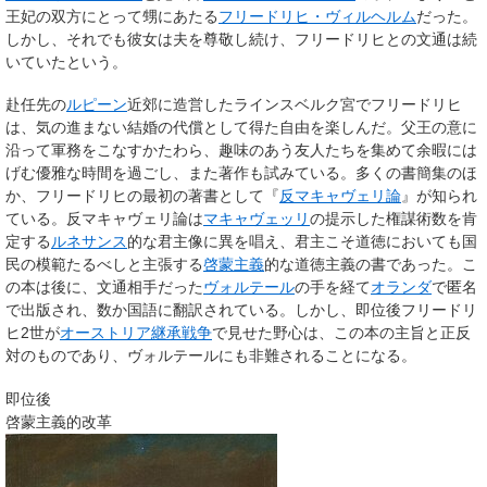
王妃の双方にとって甥にあたる
フリードリヒ・ヴィルヘルム
だった。
しかし、それでも彼女は夫を尊敬し続け、フリードリヒとの文通は続
いていたという。
赴任先の
ルピーン
近郊に造営したラインスベルク宮でフリードリヒ
は、気の進まない結婚の代償として得た自由を楽しんだ。父王の意に
沿って軍務をこなすかたわら、趣味のあう友人たちを集めて余暇には
げむ優雅な時間を過ごし、また著作も試みている。多くの書簡集のほ
か、フリードリヒの最初の著書として『
反マキャヴェリ論
』が知られ
ている。反マキャヴェリ論は
マキャヴェッリ
の提示した権謀術数を肯
定する
ルネサンス
的な君主像に異を唱え、君主こそ道徳においても国
民の模範たるべしと主張する
啓蒙主義
的な道徳主義の書であった。こ
の本は後に、文通相手だった
ヴォルテール
の手を経て
オランダ
で匿名
で出版され、数か国語に翻訳されている。しかし、即位後フリードリ
ヒ2世が
オーストリア継承戦争
で見せた野心は、この本の主旨と正反
対のものであり、ヴォルテールにも非難されることになる。
即位後
啓蒙主義的改革