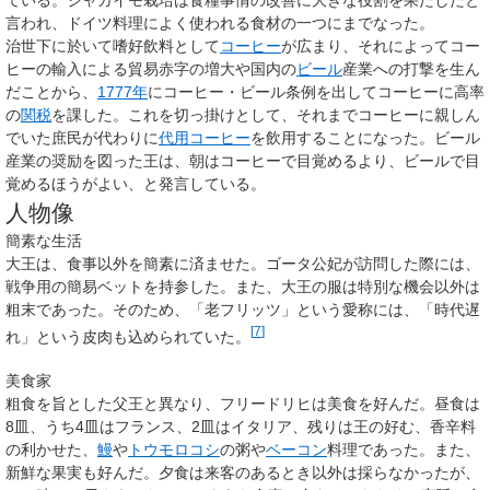
ている。ジャガイモ栽培は食糧事情の改善に大きな役割を果たしたと
言われ、ドイツ料理によく使われる食材の一つにまでなった。
治世下に於いて嗜好飲料として
コーヒー
が広まり、それによってコー
ヒーの輸入による貿易赤字の増大や国内の
ビール
産業への打撃を生ん
だことから、
1777年
にコーヒー・ビール条例を出してコーヒーに高率
の
関税
を課した。これを切っ掛けとして、それまでコーヒーに親しん
でいた庶民が代わりに
代用コーヒー
を飲用することになった。ビール
産業の奨励を図った王は、朝はコーヒーで目覚めるより、ビールで目
覚めるほうがよい、と発言している。
人物像
簡素な生活
大王は、食事以外を簡素に済ませた。ゴータ公妃が訪問した際には、
戦争用の簡易ベットを持参した。また、大王の服は特別な機会以外は
粗末であった。そのため、「老フリッツ」という愛称には、「時代遅
[
7
]
れ」という皮肉も込められていた。
美食家
粗食を旨とした父王と異なり、フリードリヒは美食を好んだ。昼食は
8皿、うち4皿はフランス、2皿はイタリア、残りは王の好む、香辛料
の利かせた、
鰻
や
トウモロコシ
の粥や
ベーコン
料理であった。また、
新鮮な果実も好んだ。夕食は来客のあるとき以外は採らなかったが、