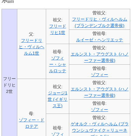
曽祖父:
フリードリヒ・ヴィルヘルム
祖父:
(ブランデンブルク選帝侯)
フリード
リヒ1世
曽祖母:
父:
ルイーゼ・ヘンリエッテ
フリードリ
ヒ・ヴィルヘ
曽祖父:
祖母:
ルム1世
エルンスト・アウグスト (ハノ
ゾフィ
ーファー選帝侯)
ー・シャ
曽祖母:
ルロッテ
ゾフィー
フリー
曽祖父:
ドリヒ
祖父:
エルンスト・アウグスト (ハノ
2世
ジョージ1
ーファー選帝侯)
世 (イギリ
曽祖母:
ス王)
ゾフィー
母:
曽祖父:
ゾフィー・ド
ゲオルク・ヴィルヘルム (ブラ
ロテア
祖母:
ウンシュヴァイク＝リューネ
ゾフィ