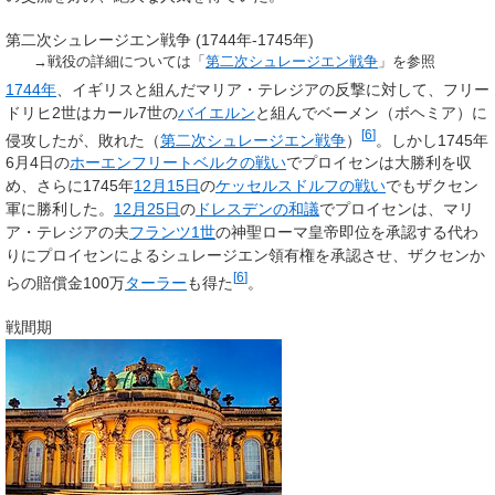
第二次シュレージエン戦争 (1744年-1745年)
→戦役の詳細については「
第二次シュレージエン戦争
」を参照
1744年
、イギリスと組んだマリア・テレジアの反撃に対して、フリー
ドリヒ2世はカール7世の
バイエルン
と組んでベーメン（ボヘミア）に
[
6
]
侵攻したが、敗れた（
第二次シュレージエン戦争
）
。しかし1745年
6月4日の
ホーエンフリートベルクの戦い
でプロイセンは大勝利を収
め、さらに1745年
12月15日
の
ケッセルスドルフの戦い
でもザクセン
軍に勝利した。
12月25日
の
ドレスデンの和議
でプロイセンは、マリ
ア・テレジアの夫
フランツ1世
の神聖ローマ皇帝即位を承認する代わ
りにプロイセンによるシュレージエン領有権を承認させ、ザクセンか
[
6
]
らの賠償金100万
ターラー
も得た
。
戦間期