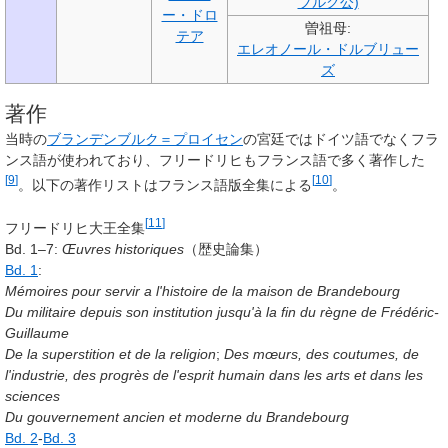
ブルク公)
ー・ドロ
曽祖母:
テア
エレオノール・ドルブリュー
ズ
著作
当時の
ブランデンブルク＝プロイセン
の宮廷ではドイツ語でなくフラ
ンス語が使われており、フリードリヒもフランス語で多く著作した
[
9
]
[
10
]
。以下の著作リストはフランス語版全集による
。
[
11
]
フリードリヒ大王全集
Bd. 1–7:
Œuvres historiques
（歴史論集）
Bd. 1
:
Mémoires pour servir a l'histoire de la maison de Brandebourg
Du militaire depuis son institution jusqu'à la fin du règne de Frédéric-
Guillaume
De la superstition et de la religion
;
Des mœurs, des coutumes, de
l'industrie, des progrès de l'esprit humain dans les arts et dans les
sciences
Du gouvernement ancien et moderne du Brandebourg
Bd. 2
-
Bd. 3