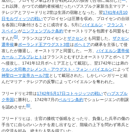
成功し、プロイセン軍はわずか戦死22人の損害で占領に成功した
。
これ以降、かつての婚約者候補だったハプスブルク家新当主マリア・
テレジアとフリードリヒ2世は生涯の宿敵となった。翌
1741年
4月10
日
モルヴィッツの戦い
でプロイセンは圧勝を収め、プロイセンの台頭
を各国に印象付けることに成功する。5月に
バイエルン
・
フランス
・
スペイン
が
ニンフェンブルク条約
でオーストリアを包囲する同盟をむ
[
5
]
すんだ
。フランスはプロイセンと
ザクセン
とも同盟した。
ザクセン
選帝侯
兼
ポーランド王
アウグスト3世
は
ボヘミア
の継承を主張して侵
攻したが撤退し、オーストリアと同盟した。一方、
バイエルン選帝侯
カール・アルブレヒト
はフランスとむすび上オーストリアとボヘミア
へ侵攻し、1741年12月ボヘミア王として戴冠し、翌1742年には弟の
ケルン大司教
クレメンス・アウグスト・フォン・バイエルン
によって
神聖ローマ皇帝
カール7世
として戴冠された。しかしハンガリーと組
んだマリア・テレジアの反撃によってバイエルンを奪われた。
フリードリヒ2世は
1742年
5月17日
コトゥジッツの戦い
で
ハプスブル
ク帝国
に勝利し、1742年7月の
ベルリン条約
でシュレージエンの割譲
[
6
]
を認めさせた
。
フリードリヒは、士官の膝枕で仮眠をとったり、負傷した兵卒の傷の
手当てに自らのハンカチを差し出すなど、階級の上下を問わず将兵と
の交流を好み、絶大な人気を得ていた。