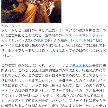
親友：カッテ
フリードリヒは従姉のイギリス王女アミーリアとの縁談を機会に、つ
いに逃亡を図ることになる。近衛騎兵の
ハンス・ヘルマン・フォン・
カッテ
とカイトの2人の
少尉
に手引きを頼み、
1730年
8月5日
早朝に、
南ドイツにある旅行先の宿舎を抜け出したが、計画はすでに漏れてお
り、王太子フリードリヒはロッホ
大佐
によってその日のうちに連れ戻
された。
この逃亡計画が父王に知られ、フリードリヒは
キュストリン
要塞に幽
閉された。このころ父王は国際的陰謀の渦中にあり、暗殺の恐怖に苛
まれていたため、この逃亡計画も自分を陥れる罠だと考えてフリード
リヒを処刑しようとまでしたという。手引きをしたカイト少尉は
イギ
リス
に逃亡したが、カッテ少尉は捕らえられて、見せしめのためフリ
ードリヒの目の前で処刑された。フリードリヒが「カッテ、私を許し
てくれ!」と窓から叫ぶとカッテは「私は殿下のために喜んで死にま
す」と従容として斬首の刑を受けたという。フリードリヒは窓からそ
の光景を見るよう強制されたが、正視できぬまま失神した。カッテの