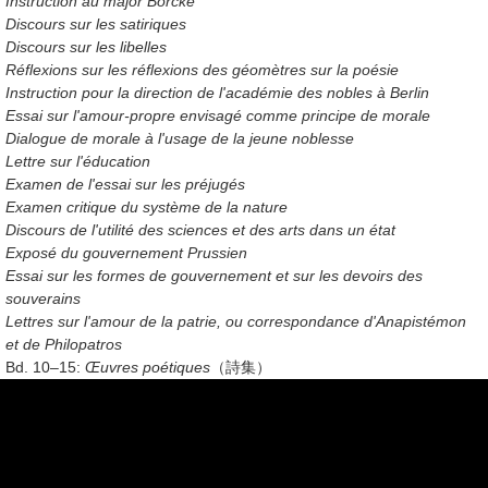
Instruction au major Borcke
Discours sur les satiriques
Discours sur les libelles
Réflexions sur les réflexions des géomètres sur la poésie
Instruction pour la direction de l'académie des nobles à Berlin
Essai sur l'amour-propre envisagé comme principe de morale
Dialogue de morale à l'usage de la jeune noblesse
Lettre sur l'éducation
Examen de l'essai sur les préjugés
Examen critique du système de la nature
Discours de l'utilité des sciences et des arts dans un état
Exposé du gouvernement Prussien
Essai sur les formes de gouvernement et sur les devoirs des
souverains
Lettres sur l'amour de la patrie, ou correspondance d'Anapistémon
et de Philopatros
Bd. 10–15:
Œuvres poétiques
（詩集）
Bd. 10
:
Odes
.
Stances, paraphrase de l'Ecclésiaste
.
Épîtres
.
L'art de la guerre,
poëme
Bd. 11
:
Épîtres familières
・
Poésies diverses
・
Lettres en vers et prose.
・
Le