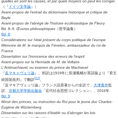
quelles en sont les causes, et par quels moyens on peut les corriger.
（『
ドイツ文学論
』）
Avant-propos de l'extrait du dictionnaire historique et critique de
Bayle
Avant-propos de l'abrégé de l'histoire ecclésiastique de Fleury
Bd. 8–9:
Œuvres philosophiques
（哲学論集）
Bd. 8
:
Considérations sur l'état présent du corps politique de l'europe
Mémoire de M. le marquis de Fénelon, ambassadeur du roi de
France
Dissertation sur l'innocence des erreurs de l'esprit
Avant-propos sur la Henriade de M. de Voltaire
L'Antimachiavel, ou examen du prince de Machiavel
『
反マキャヴェリ論
』。初訳は1919年に長瀬鳳輔が英語版より『君主
[
12
]
経国策批判』で翻訳
。
『反マキアヴェッリ論』フランス語原著からの全訳で、
大津真作
監
訳、
京都大学学術出版会
「近代社会思想コレクション」、2016年
Bd. 9
:
Miroir des princes, ou instruction du Roi pour le jeune duc Charles-
Eugène de Würtemberg
Dissertation sur les raisons d'établir ou d'abroger les lois