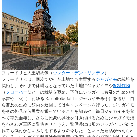
フリードリヒ大王騎馬像（
ウンター・デン・リンデン
）
フリードリヒは、寒冷でやせた土地でも生育する
ジャガイモ
の栽培を
奨励し、それまで休耕地となっていた土地にジャガイモや
飼料作物
（
クローバー
など）の栽培を奨め、下僚にジャガイモ普及のための指
示書や回状（いわゆる Kartoffelbefehl = ジャガイモ命令）を送り、自
ら普及のために領内を巡回してはキャンペーンを行った。ジャガイモ
をその外見から民衆が嫌っていることを知るや、毎日ジャガイモを食
べて率先垂範し、さらに民衆の興味を引き付けるためにジャガイモ畑
をわざわざ軍隊に警備させたうえ、警備兵には畑のジャガイモが盗ま
れても気付かないふりをするよう命令した、といった逸話が伝えられ