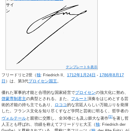
サイ
ン
テンプレートを表示
フリードリヒ2世
（
独
:
Friedrich II
、
1712年
1月24日
-
1786年
8月17
日
）は、第3代
プロイセン国王
。
優れた軍事的才能と合理的な国家経営で
プロイセン
の強大化に努め、
啓蒙専制君主
の典型とされる。また、
フルート
演奏をはじめとする芸
術的才能の持ち主でもあり、
ロココ
的な宮廷人らしい万能ぶりを発揮
した。フランス文化を知り尽くすなど学問と芸術に明るく、哲学者の
[
1
]
ヴォルテール
と親密に交際し、全30巻にも及ぶ膨大な著作
を著し哲
人王とも呼ばれ、功績を称えて
フリードリヒ大王
（
独
:
Friedrich der
Große
）と尊称されている。愛称に
老フリッツ
（
独
:
der Alte Fritz
）が