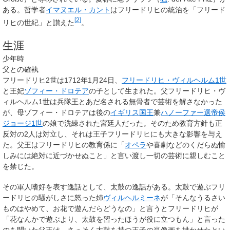
ある。哲学者
イマヌエル・カント
はフリードリヒの統治を「フリード
[
2
]
リヒの世紀」と讃えた
。
生涯
少年時
父との確執
フリードリヒ2世は1712年1月24日、
フリードリヒ・ヴィルヘルム1世
と王妃
ゾフィー・ドロテア
の子として生まれた。父フリードリヒ・ヴ
ィルヘルム1世は兵隊王とあだ名される無骨者で芸術を解さなかった
が、母ゾフィー・ドロテアは後の
イギリス国王
兼
ハノーファー選帝侯
ジョージ1世
の娘で洗練された宮廷人だった。そのため教育方針も正
反対の2人は対立し、それは王子フリードリヒにも大きな影響を与え
た。父王はフリードリヒの教育係に「
オペラ
や喜劇などのくだらぬ愉
しみには絶対に近づかせぬこと」と言い渡し一切の芸術に親しむこと
を禁じた。
その軍人嗜好を表す逸話として、太鼓の逸話がある。太鼓で遊ぶフリ
ードリヒの騒がしさに怒った姉
ヴィルヘルミーネ
が「そんなうるさい
ものはやめて、お花で遊んだらどうなの」と言うとフリードリヒが
「花なんかで遊ぶより、太鼓を習ったほうが役に立つもん」と言った
のを聞いた父王は、さっそく太鼓を持つ王子の肖像画を描かせたとい