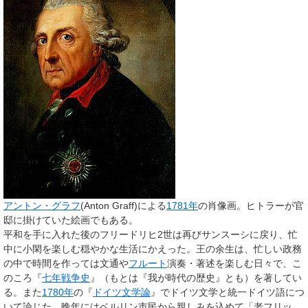
アントン・グラフ
(Anton Graff)による
1781年
の肖像画。ヒトラーが官
邸に掛けていた絵画でもある。
平和を手に入れた後のフリードリヒ2世は再びサンスーシに戻り、忙
中に小閑を楽しむ穏やかな生活にかえった。王の余生は、忙しい政務
の中で時間を作っては文通や
フルート
演奏・著述を楽しむ日々で、こ
のころ『
七年戦争史
』（もとは『我が時代の歴史』とも）を著してい
る。また
1780年
の『
ドイツ文学論
』でドイツ文学と統一ドイツ語につ
いて論じた。晩年にはベルリン市民から親しみを込めて「老フリッ