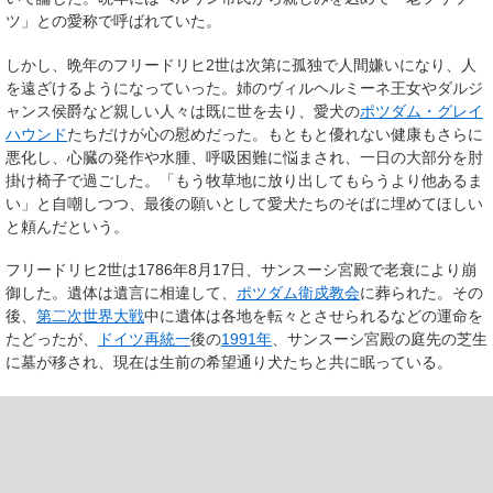
ツ」との愛称で呼ばれていた。
しかし、晩年のフリードリヒ2世は次第に孤独で人間嫌いになり、人
を遠ざけるようになっていった。姉のヴィルヘルミーネ王女やダルジ
ャンス侯爵など親しい人々は既に世を去り、愛犬の
ポツダム・グレイ
ハウンド
たちだけが心の慰めだった。もともと優れない健康もさらに
悪化し、心臓の発作や水腫、呼吸困難に悩まされ、一日の大部分を肘
掛け椅子で過ごした。「もう牧草地に放り出してもらうより他あるま
い」と自嘲しつつ、最後の願いとして愛犬たちのそばに埋めてほしい
と頼んだという。
フリードリヒ2世は1786年8月17日、サンスーシ宮殿で老衰により崩
御した。遺体は遺言に相違して、
ポツダム衛戍教会
に葬られた。その
後、
第二次世界大戦
中に遺体は各地を転々とさせられるなどの運命を
たどったが、
ドイツ再統一
後の
1991年
、サンスーシ宮殿の庭先の芝生
に墓が移され、現在は生前の希望通り犬たちと共に眠っている。