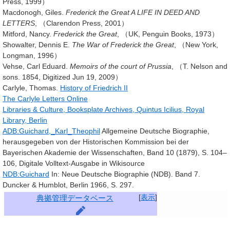
Press, 1999）
Macdonogh, Giles.
Frederick the Great
A LIFE IN DEED AND
LETTERS
, （Clarendon Press, 2001）
Mitford, Nancy.
Frederick the Great
, （UK, Penguin Books, 1973）
Showalter, Dennis E.
The War of Frederick the Great
, （New York,
Longman, 1996）
Vehse, Carl Eduard.
Memoirs of the court of Prussia
, （T. Nelson and
sons. 1854, Digitized Jun 19, 2009）
Carlyle, Thomas.
History of Friedrich II
The Carlyle Letters Online
Libraries & Culture, Booksplate Archives, Quintus Icilius, Royal
Library, Berlin
ADB:Guichard,_Karl_Theophil
Allgemeine Deutsche Biographie,
herausgegeben von der Historischen Kommission bei der
Bayerischen Akademie der Wissenschaften, Band 10 (1879), S. 104–
106, Digitale Volltext-Ausgabe in Wikisource
NDB:Guichard
In: Neue Deutsche Biographie (NDB). Band 7.
Duncker & Humblot, Berlin 1966, S. 297.
[
表示
]
典拠管理データベース