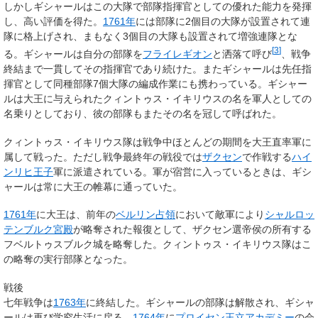
しかしギシャールはこの大隊で部隊指揮官としての優れた能力を発揮
し、高い評価を得た。
1761年
には部隊に2個目の大隊が設置されて連
隊に格上げされ、まもなく3個目の大隊も設置されて増強連隊とな
[
3
]
る。ギシャールは自分の部隊を
フライレギオン
と洒落て呼び
、戦争
終結まで一貫してその指揮官であり続けた。またギシャールは先任指
揮官として同種部隊7個大隊の編成作業にも携わっている。ギシャー
ルは大王に与えられたクィントゥス・イキリウスの名を軍人としての
名乗りとしており、彼の部隊もまたその名を冠して呼ばれた。
クィントゥス・イキリウス隊は戦争中ほとんどの期間を大王直率軍に
属して戦った。ただし戦争最終年の戦役では
ザクセン
で作戦する
ハイ
ンリヒ王子
軍に派遣されている。軍が宿営に入っているときは、ギシ
ャールは常に大王の帷幕に通っていた。
1761年
に大王は、前年の
ベルリン占領
において敵軍により
シャルロッ
テンブルク宮殿
が略奪された報復として、ザクセン選帝侯の所有する
フベルトゥスブルク城を略奪した。クィントゥス・イキリウス隊はこ
の略奪の実行部隊となった。
戦後
七年戦争は
1763年
に終結した。ギシャールの部隊は解散され、ギシャ
ールは再び学究生活に戻る。
1764年
に
プロイセン王立アカデミー
の会