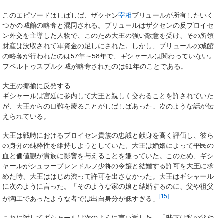
このエピソードはしばしば、ザクセン
宰相
ブリュールが所有したいく
つかの城館の略奪と混同される。ブリュールはザクセンの反プロイセ
ン外交を主導した人物で、このため大王の強い敵意を受け、その所領
財産は没収されて軍資金の足しにされた。しかし、ブリュールの城館
の略奪が行われたのは57年～58年で、ギシャールは関わっていない。
フベルトゥスブルク城が略奪されたのは61年のことである。
大王の揶揄に反発する
ギシャールは宮廷に参内して大王と親しく交わることを許されていた
が、大王からの口難を蒙ることがしばしばあった。次のような話が伝
えられている。
大王は戦時におけるプロイセン貴族の忠誠と献身を高く評価し、彼ら
の身分の純粋性を維持しようとしていた。大王は婚姻によって平民の
血と価値観が貴族に影響を与えることを嫌っていた。このため、ギシ
ャールがシュラープレンドルフ少将の令嬢と結婚する許可を大王に求
めた時、大王ははじめ渋って許可を出さなかった。大王はギシャール
に次のように言った。「そのような家の娘と結婚するのに、父や祖父
[
15
]
が陶工であったような者では出自身分が低すぎる」
これに対してギシャールは次のように言い返した。「陛下は私の父や