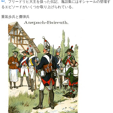
[
2
]
。フリードリヒ大王を扱った伝記、逸話集にはギシャールの登場す
るエピソードがいくつか取り上げられている。
重装歩兵と擲弾兵