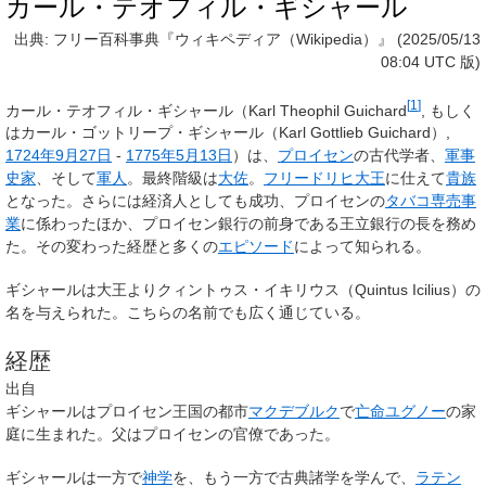
カール・テオフィル・ギシャール
出典: フリー百科事典『ウィキペディア（Wikipedia）』 (2025/05/13
08:04 UTC 版)
[
1
]
カール・テオフィル・ギシャール
（
Karl Theophil Guichard
, もしく
はカール・ゴットリープ・ギシャール（Karl Gottlieb Guichard）,
1724年
9月27日
-
1775年
5月13日
）は、
プロイセン
の古代学者、
軍事
史家
、そして
軍人
。最終階級は
大佐
。
フリードリヒ大王
に仕えて
貴族
となった。さらには経済人としても成功、プロイセンの
タバコ
専売事
業
に係わったほか、プロイセン銀行の前身である王立銀行の長を務め
た。その変わった経歴と多くの
エピソード
によって知られる。
ギシャールは大王より
クィントゥス・イキリウス
（
Quintus Icilius
）の
名を与えられた。こちらの名前でも広く通じている。
経歴
出自
ギシャールはプロイセン王国の都市
マクデブルク
で
亡命ユグノー
の家
庭に生まれた。父はプロイセンの官僚であった。
ギシャールは一方で
神学
を、もう一方で古典諸学を学んで、
ラテン