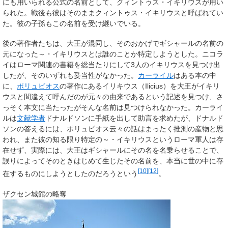
にも用いられる公式の名前として、クィントゥス・イキリウスが用い
られた。戦後も彼はそのままクィントゥス・イキリウスと呼ばれてい
た。彼の子孫もこの名前を受け継いでいる。
後の著作者たちは、大王が混同し、そのおかげでギシャールの名前の
元になった～・イキリウスとは誰のことか特定しようとした。ニコラ
イはローマ関連の書籍を総当たりにして3人のイキリウスを見つけ出
したが、そのいずれも妥当性がなかった。
カーライル
はある本の中
に、
ポリュビオス
の著作にあるイリキウス（Ilicius）を大王がイキリ
ウスと間違えて呼んだのが元々の由来であるという記述を見つけ、さ
っそく本文に当たったがそんな名前は見つけられなかった。カーライ
ルは
文献学者
ドナルドソンに手紙を出して助言を求めたが、ドナルド
ソンの答えるには、ポリュビオス云々の話はまったく推測の産物と思
われ、また彼の知る限り特定の～・イキリウスというローマ軍人は存
在せず、実際には、大王はギシャールにその名を名乗らせることで、
誤りによってそのときはじめて生じたその名前を、本当に世の中に存
[
10
]
[
12
]
在するものにしようとしたのだろうという
。
ザクセン城館の略奪