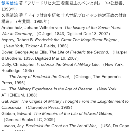
飯塚信雄
著『フリードリヒ大王
啓蒙君主のペンと剣
』（中公新書、
1993年）
久保清治 著『ドイツ財政史研究
十八世紀プロイセン絶対王政の財政
構造
』（有斐閣、1998年）
Archenholz, Johann Wilhelm von.
The history of the Seven Years
War in Germany
, （C.Jugel, 1843, Digitized Dec 13, 2007）
Asprey, Robert B.
Frederick the Great
The Magnificent Enigma
,
（New York, Ticknor & Fields, 1986）
Dover, George Agar Ellis.
The Life of Frederic the Second
, （Harper
& Brothers. 1836, Digitized Mar 19, 2007）
Duffy, Christopher.
Frederick the Great
A Military Life
, （New York,
Routledge, 1985）
— .
The Army of Frederick the Great
, （Chicago, The Emperor's
Press, 1996）
— .
The Military Experience in the Age of Reason
, （New York,
ATHENEUM, 1988）
Gat, Azar.
The Origins of Military Thought
From the Enlightenment to
Clausewitz
, （Clarendon Press, 1989）
Gibbon, Edward.
The Memoirs of the Life of Edward Gibbon
,
（General Books LLC, 2009）
Luvaas, Jay.
Frederick the Great on The Art of War
, （USA, Da Capo