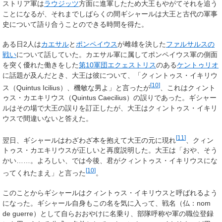
ストリア軍は
ラウジッツ
方面に進軍したため大王もやがてそれを追う
ことになるが、それまでしばらくの間ギシャールは大王と古代の軍事
史について語り合うことのできる時間を得た。
ある日2人は
カエサル
と
ポンペイウス
が雌雄を決した
ファルサルスの
戦い
について話していた。カエサル軍に属してポンペイウス軍の側面
を突く優れた働きをした
第10軍団エクェストリス
のある
ケントゥリオ
に話題が及んだとき、大王は彼について、「
クィントゥス・イキリウ
[
10
]
ス
（
Quintus Icilius
）、機敏な男よ」と言ったが
、これは
クィント
ゥス・カエキリウス
（
Quintus Caecilius
）の誤りであった。ギシャー
ルはその場で大王の誤りを訂正したが、大王はクィントゥス・イキリ
ウスで間違いないと答えた。
[
11
]
翌日、ギシャールはわざわざ本を抱えて大王の元に現れ
、クィン
トゥス・カエキリウスが正しいと再度説明した。大王は「おや、そう
かい……。よろしい、では今後、君がクィントゥス・イキリウスにな
[
10
]
ってくれたまえ」と言った
。
このことからギシャールはクィントゥス・イキリウスと呼ばれるよう
になった。ギシャール自身もこの名を気に入って、戦名（仏：nom
de guerre）として自らおおやけに名乗り、部隊呼称や軍の職位登録