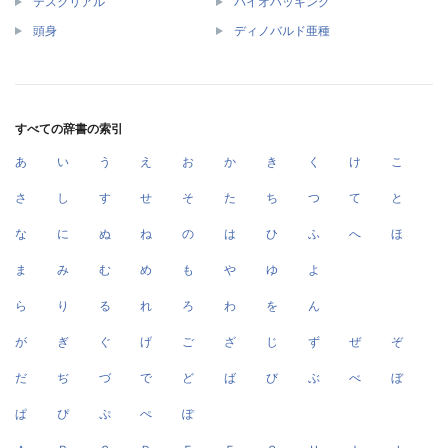
テスクリアル
バイオハッキング
頭身
ディノバルド亜種
すべての辞書の索引
あ
い
う
え
お
か
き
く
け
こ
さ
し
す
せ
そ
た
ち
つ
て
と
な
に
ぬ
ね
の
は
ひ
ふ
へ
ほ
ま
み
む
め
も
や
ゆ
よ
ら
り
る
れ
ろ
わ
を
ん
が
ぎ
ぐ
げ
ご
ざ
じ
ず
ぜ
ぞ
だ
ぢ
づ
で
ど
ば
び
ぶ
べ
ぼ
ぱ
ぴ
ぷ
ぺ
ぽ