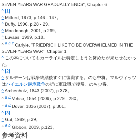
SEVEN-YEARS WAR GRADUALLY ENDS", Chapter 6
^
[1]
^
Mitford, 1973, p.146 - 147。
^
Duffy, 1996, p.28 - 29。
^
Macdonogh, 2001, p.269。
^
Luvaas, 1999, p.18。
a
b
c
^
Carlyle, "FRIEDRICH LIKE TO BE OVERWHELMED IN THE
SEVEN-YEARS WAR", Chapter 1
^
この本についてもカーライルは特定しようと努めたが果たせなかっ
た。
^
[2]
^
ザルデーンは戦争終結後すぐに復職する。のち中将。マルヴィッツ
は
バイエルン継承戦争
の折に軍政職で復帰。のち少将。
^
Archenholz, 1843 (2007), p.378。
a
b
^
Vehse, 1854 (2009), p.279 - 280。
a
b
^
Dover, 1836 (2007), p.301。
^
[3]
^
Gat, 1989, p.39。
a
b
^
Gibbon, 2009, p.123。
参考資料