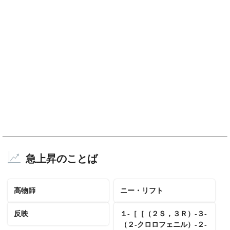
急上昇のことば
高物師
ニー・リフト
反映
１‐［［（２Ｓ，３Ｒ）‐３‐
（２‐クロロフェニル）‐２‐