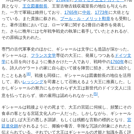
員となり、
王立図書館長
、王室古物古銭収蔵室長の地位も与えられ
た。一方で軍籍は維持しており、
1765年
に
中佐
、
1773年
に大佐とな
っている。また貴族に叙され、
プール・ル・メリット勲章
をも受勲し
た。著作活動においては、ローマ軍に関する2冊目の著作を発表し
た。さらに晩年には七年戦争戦史の執筆に着手していたとされるが、
その原稿は失われた。
専門の古代軍事史のほかに、ギシャールは文学にも造詣が深かった。
ギシャールは、
フランス文学
専従の大王に、発展しつつある
ドイツ文
学
にも目を向けるように働きかけた一人であり、戦時中の
1760年
冬に
も、詩人のゲラートの家に自ら赴いて彼を陣営に招き、大王に紹介し
[
4
]
たこともある
。戦後も同様に、ギシャールは図書館長の地位を活用
して、若い
レッシング
を司書として召抱えるよう大王に推薦した。し
かしギシャールの努力にもかかわらず大王は新世代のドイツ文人に注
[
5
]
意を払っておらず、彼の雇用は認められなかった
。
ギシャールは戦後よりその死まで、大王の宮廷に伺候し、頻繁にその
食卓の客となる宮廷文化人の一人だった。しかしながら、ギシャール
はしばしば大王の悪しき諧謔、もしくは残酷な言動の標的となり、
宮
廷道化師
がされるように、揶揄や毒舌、辛辣な冗談の対象にされたと
伝えられている。それでいて大王はギシャールの才能と知識を高く評