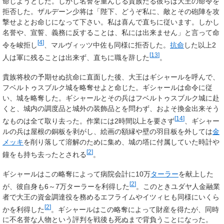
命じようとした。しかし名誉を重んじる貴族たる彼らは大王の命令を
拒否した。ザルデーン少将は「陛下、どうぞ私に、敵とその砲陣を攻
撃せよとお命じになって下さい。私は喜んで直ちに従います。しかし
名誉や、宣誓、義務に反することは、私には出来ません」と言って命
[
4
]
令を峻拒し
、マルヴィッツ中佐も同様に拒否した。
抗命
した以上2
[
13
]
人は軍に残ることは出来ず、直ちに職を辞した
。
貴族将校の予期せぬ抗命に直面した後、大王はギシャールを呼んで、
フベルトゥスブルク城を略奪せよと命じた。ギシャールは命令に従
い、城を略奪した。ギシャールとその兵はフベルトゥスブルク城に赴
くと、城内の調度品と城外の装飾品とを問わず、およそ換金出来そう
[
14
]
なものは全て取り去った。作業には2時間以上を要さず
、ギシャー
ルの兵は屋根の銅板を剥がし、絵画の額縁や壁の羽目板を外しては
金
メッキ
を削り落して溶解のために集め、城の塔に付属していた時計や
[
2
]
鐘をも持ち去ったとされる
。
ギシャールはこの略奪によって病院会計に10万
ターラー
を献上した
[
2
]
が、彼自身も6～7万ターラーを利得した
。このときユダヤ人金融業
者で大王の資金調達役を務めるエフライムやイツィヒも同様にいくら
[
2
]
かを利得した
。ギシャールはこの略奪によって財産を得たが、同時
に不名誉な人物という評判を戦後も死ぬまで背負うことになった。