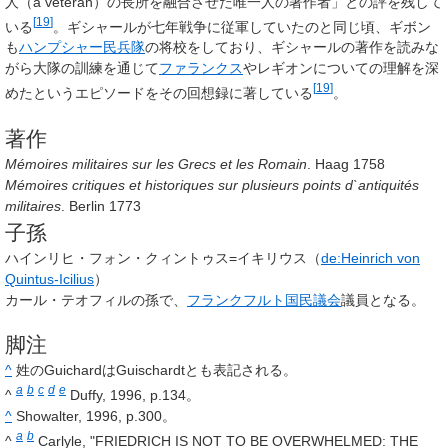
人（a veteran）の長所を融合させた唯一人の著作者」との評を残して
[
19
]
いる
。ギシャールが七年戦争に従軍していたのと同じ頃、ギボン
も
ハンプシャー
民兵隊
の将校をしており、ギシャールの著作を読みな
がら大隊の訓練を通じて
ファランクス
やレギオンについての理解を深
[
19
]
めたというエピソードをその回想録に著している
。
著作
Mémoires militaires sur les Grecs et les Romain
. Haag 1758
Mémoires critiques et historiques sur plusieurs points d`antiquités
militaires
. Berlin 1773
子孫
ハインリヒ・フォン・クィントゥス=イキリウス（
de:Heinrich von
Quintus-Icilius
）
カール・テオフィルの孫で、
フランクフルト国民議会
議員となる。
脚注
^
姓のGuichardは
Guischardt
とも表記される。
a
b
c
d
e
^
Duffy, 1996, p.134。
^
Showalter, 1996, p.300。
a
b
^
Carlyle, "FRIEDRICH IS NOT TO BE OVERWHELMED: THE