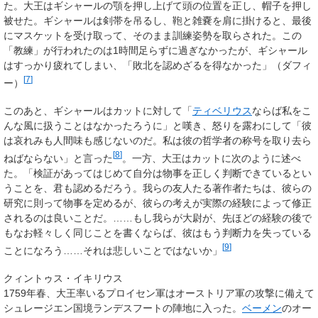
た。大王はギシャールの顎を押し上げて頭の位置を正し、帽子を押し
被せた。ギシャールは剣帯を吊るし、鞄と雑嚢を肩に掛けると、最後
にマスケットを受け取って、そのまま訓練姿勢を取らされた。この
「教練」が行われたのは1時間足らずに過ぎなかったが、ギシャール
はすっかり疲れてしまい、「敗北を認めざるを得なかった」（ダフィ
[
7
]
ー）
このあと、ギシャールはカットに対して「
ティベリウス
ならば私をこ
んな風に扱うことはなかったろうに」と嘆き、怒りを露わにして「彼
は哀れみも人間味も感じないのだ。私は彼の哲学者の称号を取り去ら
[
8
]
ねばならない」と言った
。一方、大王はカットに次のように述べ
た。「検証があってはじめて自分は物事を正しく判断できているとい
うことを、君も認めるだろう。我らの友人たる著作者たちは、彼らの
研究に則って物事を定めるが、彼らの考えが実際の経験によって修正
されるのは良いことだ。……もし我らが大尉が、先ほどの経験の後で
もなお軽々しく同じことを書くならば、彼はもう判断力を失っている
[
9
]
ことになろう……それは悲しいことではないか」
クィントゥス・イキリウス
1759年春、大王率いるプロイセン軍はオーストリア軍の攻撃に備えて
シュレージエン国境ランデスフートの陣地に入った。
ベーメン
のオー