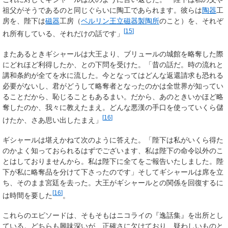
祖父がそうであるのと同じぐらいに陶工であられます。彼らは
陶器
工
房を、陛下は
磁器
工房（
ベルリン王立磁器製陶所
のこと）を、それぞ
[
15
]
れ所有している、それだけの話です」
またあるときギシャールは大王より、ブリュールの城館を略奪した際
にどれほど利得したか、との下問を受けた。「昔の話だ。時の流れと
講和条約が全てを水に流した。今となってはどんな返還請求も恐れる
必要がないし、君がどうして略奪者となったのかは全世界が知ってい
ることだから、恥じることもあるまい。だから、あのときいかほど略
奪したのか、我々に教えたまえ。どんな悪漢の手口を使っていくら儲
[
16
]
けたか、さあ思い出したまえ」
ギシャールは堪えかねて次のように答えた。「陛下は私がいくら得た
のかよく知っておられるはずでございます、私は陛下の命令以外のこ
とはしておりませんから。私は陛下に全てをご報告いたしました。陛
下が私に略奪品を分けて下さったのです」そしてギシャールは席を立
ち、そのまま宮廷を去った。大王がギシャールとの関係を回復するに
[
16
]
は時間を要した
。
これらのエピソードは、そもそもはニコライの『逸話集』を出所とし
ている。どちらも興味深いが、正確さに欠けており、疑わしいものと