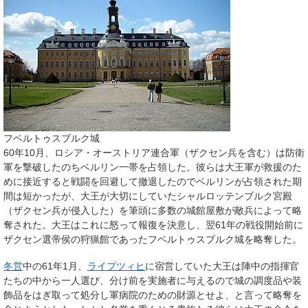
フベルトゥスブルク城
60年10月、ロシア・オーストリア連合軍（ザクセン兵を含む）は防衛
軍を撃破したのちベルリン一帯を占領した。彼らは大王軍が救援のた
めに接近すると戦闘を回避して撤退したのでベルリンが占領された期
間は短かったが、大王が大切にしていたシャルロッテンブルク宮殿
（ザクセン兵が侵入した）を筆頭に多数の城館屋敷が敵兵によって略
奪された。大王はこれに怒って報復を決意し、翌61年の戦役開始前に
ザクセン選帝侯の狩猟館であったフベルトゥスブルク城を略奪した。
冬営
中の61年1月、
ライプツィヒ
に宿営していた大王は陣中の指揮官
たちの中から一人選び、分け前を実施者に与えるので城の調度品や装
飾品をはぎ取って処分し軍病院のための財源とせよ、と言って略奪を