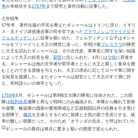
争
が本格化する
1757年
まで研究と著作活動に従事した。
七年戦争
57年冬、著作出版の手筈を整えたギシャールはドイツに戻り、イギリ
ス・北ドイツ諸侯連合軍の司令官であった
ブラウンシュヴァイク公子
フェルディナント
に従軍を願い出た。フェルディナント公子はギシャ
ールをフリードリヒ大王の陣営に送った。年明け後
ブレスラウ
の陣営
に大王を訪れたギシャールは、その古代史、軍事史に関する深い知識
によって大王の好意を得、
副官
に任じられた。4月には
少佐
に昇進す
る。ギシャールは他の文学者や哲学者とともに大王と親しく食卓を囲
むことのできる資格を与えられ、大王の求めに応じてローマ軍に関す
る知見を披露した。またギシャールは副官として大王のすぐ側に控
え、常時語らいの相手となった。
1759年
5月、ギシャールは第8独立大隊の隊長に任命された。この部
隊は
戦列歩兵
連隊と異なり戦時にのみ編成され、本隊から離れて前衛
や遊撃、輸送隊の護衛や要地警戒など正面戦闘以外の任務を引き受け
る部隊で、
傭兵
を主体とするために規律と士気の面で見劣りする、統
率の難しい部隊だった。そのため「オランダの先生」と呼ばれていた
[
2
]
ギシャールの着任は将兵に驚きと疑いの態度で迎えられた。