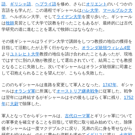
語
、
ギリシャ語
、
ヘブライ語
を修め、さらに
オリエント
のいくつかの
言語をも学んだ。この過程でギシャールは
ハレ大学
、
マールブルク大
学
、ヘルボルン大学、そして
ライデン大学
を渡り歩いた。ギシャール
は
牧師
見習として大学で説教を行ったこともあるが、最終的には古代
学研究の道に進むことを選んで牧師にはならなかった。
その後ギシャールはライデン大学で講師をしつつ教授の地位の獲得を
目指して活動したが上手く行かなかった。
オランダ統領
ウィレム4世
より
ユトレヒト大学
教授の地位を請け合われたこともあったが、現地
ではすでに別の人物が教授として選出されていて、結局ここでも教授
となることに失敗した。次いでギシャールはオランダ統領家に司書と
して召抱えられることを望んだが、こちらも失敗した。
こののちギシャールは進路を変更して軍人となった。
1747年
、ギシャ
ールは
オランダ軍
に所属して
オーストリア継承戦争
に従軍した。戦争
は翌年には終結するがギシャールはその後もしばらく軍に残り、
1752
年
に
大尉
で除隊した。
軍人となってからギシャールは、
古代ローマ軍
とギリシャ軍について
の軍事史を確立することを目指して研究に取り組み始めていた。除隊
後ギシャールは一度マクデブルクに戻り、兄弟の元に身を寄せながら
研究を続けたが、のちに豊かな資料を求めて
イギリス
に渡り、
七年戦