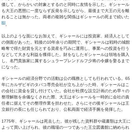
価して、からかいの対象とするのと同時に友情を示した。ギシャール
も大王の悪態に一度ならず反発を示しながら、最後まで大王の元を離
れることは無かった。両者の複雑な関係はギシャールの死まで続いた
[
6
]
。
以上のような面になお加えて、ギシャールには投資家、経済人として
の側面があった。戦後の10年余りの期間で、ギシャールは戦時の城館
略奪で得た財貨を元とする資産を巧みに運用し、事業への投資を行う
などして大きな利益を獲得した。財をなしたギシャールは領地を購入
し、名門貴族家に属するシュラープレンドルフ少将の令嬢を娶るまで
になった。
ギシャールの経済分野での活動は公の職務としても行われている。65
年にカルザビギのタバコ専売会社が立ち上がった時、ギシャールはこ
の会社に資金を貸し付けていた。会社が杜撰な設立計画のため早々の
整理解散を余儀なくされた際、大王はギシャールを一時的に会社の責
任者に据えてその整理作業を担わせた。さらにその後ギシャールは王
立銀行の長にも任じられており、公私両面で経済手腕を発揮した。
1775年、ギシャールは死去した。彼が残した資料群や蔵書類は大王に
よって買い上げられ、彼の職場の一つであった王立図書館に納められ