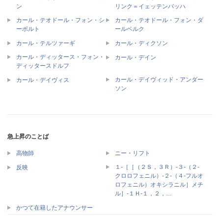
ン
リンク＝イェッテンバッハ
カール・テオドール・フォン・シ
カール・テオドール・フォン・ダ
ーボルト
ールベルク
カール・テルツァーギ
カール・ディクソン
カール・ディッタース・フォン・
カール・デイン
ディッタースドルフ
カール・デイヴィッド・アンダー
カール・デイヴィス
ソン
急上昇のことば
高物師
ニー・リフト
１‐［［（２Ｓ，３Ｒ）‐３‐（２‐
反映
クロロフェニル）‐２‐（４‐フルオ
ロフェニル）オキシラニル］メチ
ル］‐１Ｈ‐１，２，…
かつて在籍したアナウンサー