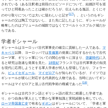
されている（ある注釈者は前段のエピソードについて、結婚許可を巡
ってひと悶着あったことは確かだろうが、伝えられる逸話、とくにそ
[
17
]
のやり取りについては大いに疑わしいと記す
）。というのもギシ
ャールの父は陶工ではないし、また先に記したように、ギシャールが
略奪したのはブリュールの城館ではなくてフベルトゥスブルク城だか
らである。
学者ギシャール
ギシャールはヨーロッパ古代軍事史の確立に貢献した一人である。
マ
キャベリ
以降、ヨーロッパでは
常備軍
の発展に対応するかたちで古代
ローマ軍、ギリシャ軍についての関心が徐々に深まり、
啓蒙時代
に入
ると研究は急速な発展を見た。
18世紀
フランスでは古代軍事史の知見
を現代に応用しようとする軍人学者が何人も登場しており、フォラー
ル、
ピュイセギュール
、
マイゼロア
らが知られているが、ドイツでは
ギシャールが彼らに対応する代表的な人物である。当時においてギシ
[
18
]
ャールはマイゼロアと並ぶ古代戦争術の権威であった
。
ギシャールは古代ラテン語とギリシャ語の双方に精通した学者であ
り、かつ自身が軍人として豊かな軍事知識と実戦経験を有していた。
ローマ帝国衰亡史
で有名な
ギボン
はギシャールについて、「学者と軍