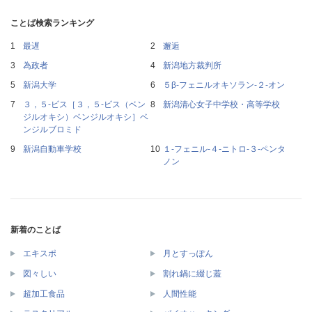
ことば検索ランキング
最遅
邂逅
為政者
新潟地方裁判所
新潟大学
５β‐フェニルオキソラン‐２‐オン
３，５‐ビス［３，５‐ビス（ベン
新潟清心女子中学校・高等学校
ジルオキシ）ベンジルオキシ］ベ
ンジルブロミド
新潟自動車学校
１‐フェニル‐４‐ニトロ‐３‐ペンタ
ノン
新着のことば
エキスポ
月とすっぽん
図々しい
割れ鍋に綴じ蓋
超加工食品
人間性能