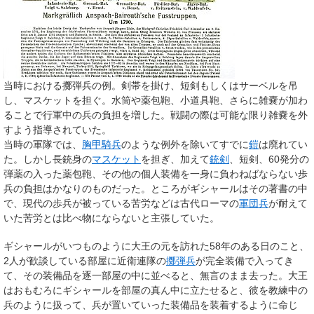
当時における擲弾兵の例。剣帯を掛け、短剣もしくはサーベルを吊
し、マスケットを担ぐ。水筒や薬包鞄、小道具鞄、さらに雑嚢が加わ
ることで行軍中の兵の負担を増した。戦闘の際は可能な限り雑嚢を外
すよう指導されていた。
当時の軍隊では、
胸甲騎兵
のような例外を除いてすでに
鎧
は廃れてい
た。しかし長銃身の
マスケット
を担ぎ、加えて
銃剣
、短剣、60発分の
弾薬の入った薬包鞄、その他の個人装備を一身に負わねばならない歩
兵の負担はかなりのものだった。ところがギシャールはその著書の中
で、現代の歩兵が被っている苦労などは古代ローマの
軍団兵
が耐えて
いた苦労とは比べ物にならないと主張していた。
ギシャールがいつものように大王の元を訪れた58年のある日のこと、
2人が歓談している部屋に近衛連隊の
擲弾兵
が完全装備で入ってき
て、その装備品を逐一部屋の中に並べると、無言のまま去った。大王
はおもむろにギシャールを部屋の真ん中に立たせると、彼を教練中の
兵のように扱って、兵が置いていった装備品を装着するように命じ