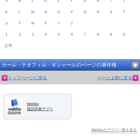
Ａ
Ｂ
Ｃ
Ｄ
Ｅ
Ｆ
Ｇ
Ｈ
Ｉ
Ｊ
Ｋ
Ｌ
Ｍ
Ｎ
Ｏ
Ｐ
Ｑ
Ｒ
Ｓ
Ｔ
Ｕ
Ｖ
Ｗ
Ｘ
Ｙ
Ｚ
１
２
３
４
５
６
７
８
９
０
記号
カール・テオフィル・ギシャールのページの著作権
トップページに戻る
ページ上部に戻る
Weblio
国語辞典アプリ
Weblioのアプリ一覧を見る