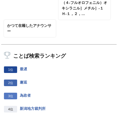
（４‐フルオロフェニル）オ
キシラニル］メチル］‐１
Ｈ‐１，２，…
かつて在籍したアナウンサ
ー
ことば検索ランキング
最遅
1位
邂逅
2位
為政者
3位
新潟地方裁判所
4位