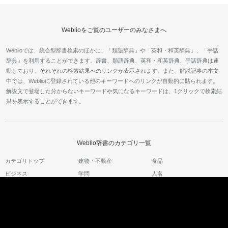
Weblioをご覧のユーザーのみなさまへ
Weblioでは、統合型辞書検索のほかに、「類語辞典」や「英和・和英辞典」、「手話
辞典」を利用することができます。辞書、類語辞典、英和・和英辞典、手話辞典は連
動しており、それぞれの検索結果へのリンクが表示されます。また、解説記事の本文
中では、Weblioに登録されている他のキーワードへのリンクが自動的に貼られます。
解説文で登場した分からないキーワードや気になるキーワードは、1クリックで検索結
果を表示することができます。
Weblio辞書のカテゴリ一覧
カテゴリトップ
建物・不動産
食品
ビジネス
学問
人名
業界用語
文化
方言
コンピュータ
生活
辞書・百科事典
電車
ヘルスケア
タレント出身地検索
自動車・バイク
趣味
船