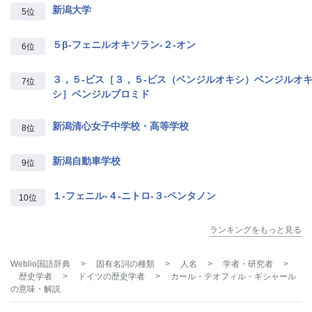
新潟大学
5位
５β‐フェニルオキソラン‐２‐オン
6位
３，５‐ビス［３，５‐ビス（ベンジルオキシ）ベンジルオ
7位
シ］ベンジルブロミド
新潟清心女子中学校・高等学校
8位
新潟自動車学校
9位
１‐フェニル‐４‐ニトロ‐３‐ペンタノン
10位
ランキングをもっと見る
Weblio国語辞典
>
固有名詞の種類
>
人名
>
学者・研究者
>
歴史学者
>
ドイツの歴史学者
>
カール・テオフィル・ギシャール
の意味・解説