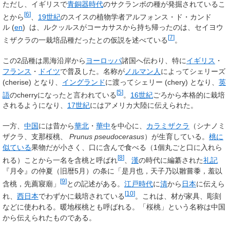
ただし、イギリスで
青銅器時代
のサクランボの種が発掘されているこ
[
6
]
とから
、
19世紀
のスイスの植物学者アルフォンス・ド・カンド
ル
(
en
)
は、ルクッルスがコーカサスから持ち帰ったのは、セイヨウ
[
7
]
ミザクラの一栽培品種だったとの仮説を述べている
。
この2品種は黒海沿岸から
ヨーロッパ
諸国へ伝わり、特に
イギリス
・
フランス
・
ドイツ
で普及した。名称が
ノルマン人
によってシェリーズ
(cherise) となり、
イングランド
に渡ってシェリー (chery) となり、
英
[
5
]
語
のcherryになったと言われている
。
16世紀
ごろから本格的に栽培
されるようになり、
17世紀
にはアメリカ大陸に伝えられた。
一方、
中国
には昔から
華北
・
華中
を中心に、
カラミザクラ
（シナノミ
ザクラ、支那桜桃、
Prunus pseudocerasus
）が生育している。
桃に
似ている
果物だが小さく、口に含んで食べる（1個丸ごと口に入れら
[
8
]
れる）ことから一名を含桃と呼ばれ
、
漢
の時代に編纂された
礼記
『月令』の仲夏（旧暦5月）の条に「是月也，天子乃以雛嘗黍，羞以
[
9
]
含桃，先薦寢廟」
との記述がある。
江戸時代
に
清
から
日本
に伝えら
[
10
]
れ、
西日本
でわずかに栽培されている
。これは、材が家具、彫刻
などに使われる。暖地桜桃とも呼ばれる。「桜桃」という名称は中国
から伝えられたものである。