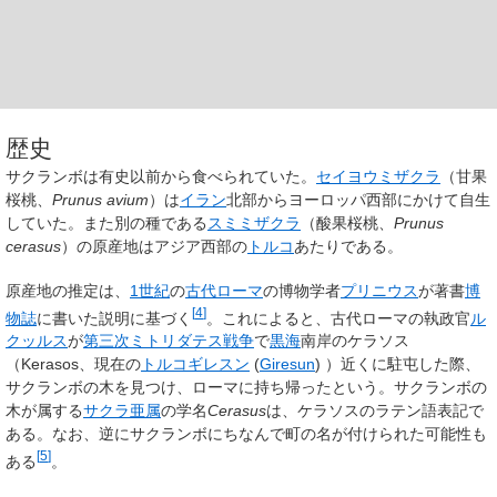
歴史
サクランボは有史以前から食べられていた。
セイヨウミザクラ
（甘果
桜桃、
Prunus avium
）は
イラン
北部からヨーロッパ西部にかけて自生
していた。また別の種である
スミミザクラ
（酸果桜桃、
Prunus
cerasus
）の原産地はアジア西部の
トルコ
あたりである。
原産地の推定は、
1世紀
の
古代ローマ
の博物学者
プリニウス
が著書
博
[
4
]
物誌
に書いた説明に基づく
。これによると、古代ローマの執政官
ル
クッルス
が
第三次ミトリダテス戦争
で
黒海
南岸のケラソス
（Kerasos、現在の
トルコ
ギレスン
(
Giresun
)
）近くに駐屯した際、
サクランボの木を見つけ、ローマに持ち帰ったという。サクランボの
木が属する
サクラ亜属
の学名
Cerasus
は、ケラソスのラテン語表記で
ある。なお、逆にサクランボにちなんで町の名が付けられた可能性も
[
5
]
ある
。