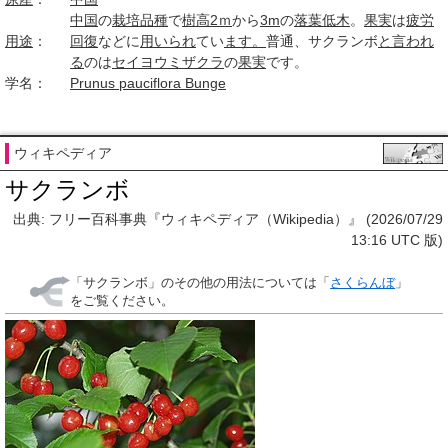
中国
の
栽培品種
で
樹高
2ｍ
から
3m
の
落葉低木
。
果実
は
疲労
用途
：
回復
などに
用いられ
てい
ます。
普通、サクランボ
と言われ
る
のは
セイヨウミザクラ
の
果実
です。
学名：
Prunus pauciflora Bunge
ウィキペディア
サクランボ
出典: フリー百科事典『ウィキペディア（Wikipedia）』 (2026/07/29
13:16 UTC 版)
「
サクランボ
」のその他の用法については「
さくらんぼ
」
をご覧ください。