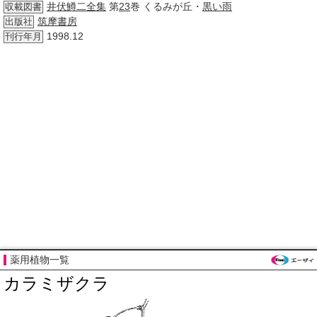
井伏鱒二
全集
第
23
巻 くるみが丘・
黒い雨
収載図書
筑摩書房
出版社
1998.12
刊行年月
薬用植物一覧
カラミザクラ