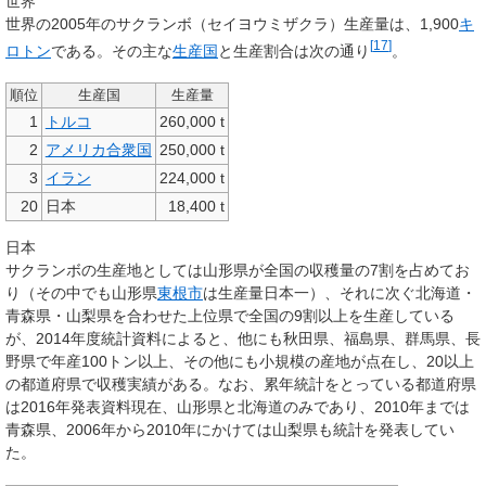
世界
世界の2005年のサクランボ（セイヨウミザクラ）生産量は、1,900
キ
[
17
]
ロ
トン
である。その主な
生産国
と生産割合は次の通り
。
順位
生産国
生産量
1
トルコ
260,000 t
2
アメリカ合衆国
250,000 t
3
イラン
224,000 t
20
日本
18,400 t
日本
サクランボの生産地としては山形県が全国の収穫量の7割を占めてお
り（その中でも山形県
東根市
は生産量日本一）、それに次ぐ北海道・
青森県・山梨県を合わせた上位県で全国の9割以上を生産している
が、2014年度統計資料によると、他にも秋田県、福島県、群馬県、長
野県で年産100トン以上、その他にも小規模の産地が点在し、20以上
の都道府県で収穫実績がある。なお、累年統計をとっている都道府県
は2016年発表資料現在、山形県と北海道のみであり、2010年までは
青森県、2006年から2010年にかけては山梨県も統計を発表してい
た。