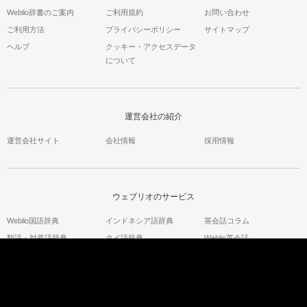
Weblio辞書のご案内
ご利用規約
お問い合わせ
ご利用方法
プライバシーポリシー
サイトマップ
ヘルプ
クッキー・アクセスデータ
について
運営会社の紹介
運営会社サイト
会社情報
採用情報
ウェブリオのサービス
Weblio国語辞典
インドネシア語辞典
英会話コラム
類語・対義語辞典
タイ語辞典
Weblio英会話
英和辞典・和英辞典
ベトナム語辞典
英語の質問箱
Weblio翻訳
古語辞典
語彙力診断
中国語辞典
スピーキングテスト
韓国語辞典
キャリジェネ～生成AIスク