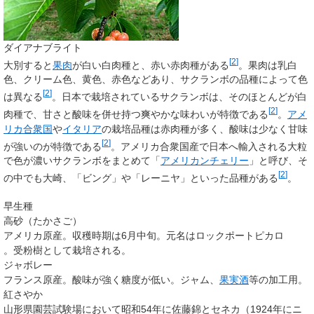
ダイアナブライト
[
2
]
大別すると
果肉
が白い白肉種と、赤い赤肉種がある
。果肉は乳白
色、クリーム色、黄色、赤色などあり、サクランボの品種によって色
[
2
]
は異なる
。日本で栽培されているサクランボは、そのほとんどが白
[
2
]
肉種で、甘さと酸味を併せ持つ爽やかな味わいが特徴である
。
アメ
リカ合衆国
や
イタリア
の栽培品種は赤肉種が多く、酸味は少なく甘味
[
2
]
が強いのが特徴である
。アメリカ合衆国産で日本へ輸入される大粒
で色が濃いサクランボをまとめて「
アメリカンチェリー
」と呼び、そ
[
2
]
の中でも大崎、「ビング」や「レーニヤ」といった品種がある
。
早生種
高砂（たかさご）
アメリカ原産。収穫時期は6月中旬。元名はロックポートピカロ
。受粉樹として栽培される。
ジャボレー
フランス原産。酸味が強く糖度が低い。ジャム、
果実酒
等の加工用。
紅さやか
山形県園芸試験場において昭和54年に佐藤錦とセネカ（1924年にニ