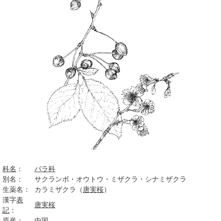
科名
：
バラ科
別名：
サクランボ・オウトウ・ミザクラ・シナミザクラ
生薬名：
カラミザクラ（
唐実桜
）
漢字
表
唐実桜
記
：
原産
：
中国