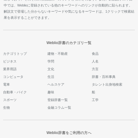
中では、Weblioに登録されている他のキーワードへのリンクが自動的に貼られます。
解説文で登場した分からないキーワードや気になるキーワードは、1クリックで検索結
果を表示することができます。
Weblio辞書のカテゴリ一覧
カテゴリトップ
建物・不動産
食品
ビジネス
学問
人名
業界用語
文化
方言
コンピュータ
生活
辞書・百科事典
電車
ヘルスケア
タレント出身地検索
自動車・バイク
趣味
船
スポーツ
登録辞書一覧
工学
生物
金融コラム一覧
Weblio辞書をご利用の方へ