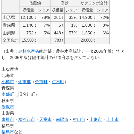
佐藤錦
高砂
サクランボ合計
収穫量
シェア
収穫量
シェア
収穫量
シェア
山形県
12,100 t
78%
261 t
33%
14,900 t
72%
青森県
1,140 t
7%
5 t
1%
1,630 t
8%
山梨県
752 t
5%
448 t
57%
1,350 t
6%
全国合計
15,500 t
783 t
20,800 t
（出典：
農林水産省
統計部：農林水産統計データ2006年版）*ただ
し、2006年版は隔年統計の都道府県を含んでいない。
主な産地
北海道
小樽市
・
余市郡
（
余市町
・
仁木町
）
青森県
南部町
（旧名川町）
秋田県
湯沢市
山形県
東根市
・
寒河江市
・
天童市
・
南陽市
・
村山市
・
山形市
・
上山市
福島県
福島市
など