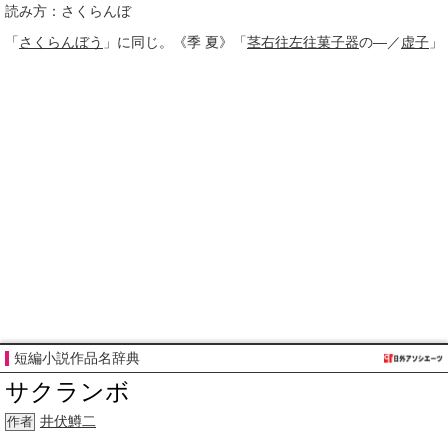
読み方：さくらんぼ
「
さくらんぼう
」に同じ。《
季
夏》「
茎
右往左往
菓子器
の―／
虚子
」
短編小説作品名辞典
サクランボ
井伏鱒二
作者