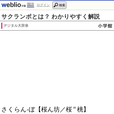
国語
ログイン
検索
サクランボとは？ わかりやすく解説
デジタル大辞泉
＝
さくらん‐ぼ【桜ん坊／桜
桃】