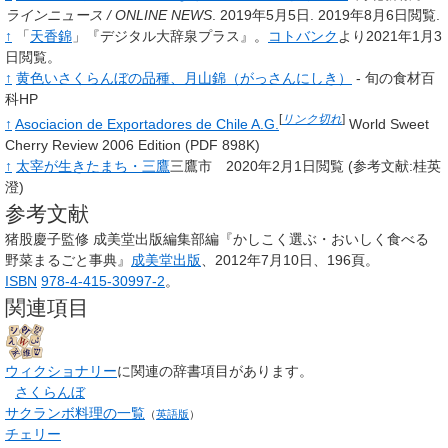
ラインニュース / ONLINE NEWS
. 2019年5月5日
. 2019年8月6日閲覧
.
↑
「
天香錦
」『デジタル大辞泉プラス』
。
コトバンク
より2021年1月3
日閲覧
。
↑
黄色いさくらんぼの品種、月山錦（がっさんにしき）
- 旬の食材百
科HP
[
リンク切れ
]
↑
Asociacion de Exportadores de Chile A.G.
World Sweet
Cherry Review 2006 Edition (PDF 898K)
↑
太宰が生きたまち・三鷹
三鷹市 2020年2月1日閲覧 (参考文献:桂英
澄)
参考文献
猪股慶子監修 成美堂出版編集部編『かしこく選ぶ・おいしく食べる
野菜まるごと事典』
成美堂出版
、2012年7月10日、196頁。
ISBN
978-4-415-30997-2
。
関連項目
ウィクショナリー
に関連の辞書項目があります。
さくらんぼ
サクランボ料理の一覧
（
英語版
）
チェリー