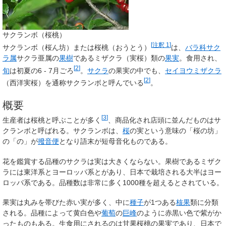
サクランボ（桜桃）
[
注釈 1
]
サクランボ
（桜ん坊）または
桜桃
（おうとう）
は、
バラ科
サク
ラ属
サクラ亜属の
果樹
であるミザクラ（実桜）類の
果実
。食用され、
[
2
]
旬
は初夏の6 - 7月ごろ
。
サクラ
の果実の中でも、
セイヨウミザクラ
[
2
]
（西洋実桜）を通称サクランボと呼んでいる
。
概要
[
3
]
生産者は桜桃と呼ぶことが多く
、商品化され店頭に並んだものはサ
クランボと呼ばれる。サクランボは、
桜
の実という意味の「桜の坊」
の「の」が
撥音便
となり語末が短母音化ものである。
花を鑑賞する品種のサクラは実は大きくならない。果樹であるミザク
ラには東洋系とヨーロッパ系とがあり、日本で栽培される大半はヨー
ロッパ系である。品種数は非常に多く1000種を超えるとされている。
果実は丸みを帯びた赤い実が多く、中に
種子
が1つある
核果
類に分類
される。品種によって黄白色や
葡萄
の
巨峰
のように赤黒い色で紫がか
ったものもある。生食用にされるのは甘果桜桃の果実であり、日本で