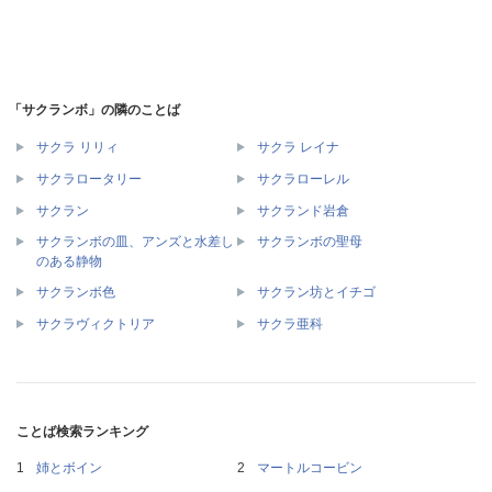
「サクランボ」の隣のことば
サクラ リリィ
サクラ レイナ
サクラロータリー
サクラローレル
サクラン
サクランド岩倉
サクランボの皿、アンズと水差し
サクランボの聖母
のある静物
サクランボ色
サクラン坊とイチゴ
サクラヴィクトリア
サクラ亜科
ことば検索ランキング
姉とボイン
マートルコービン