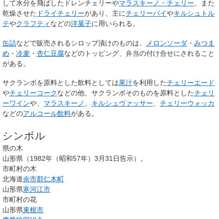
して水分を飛ばした
ドレンチェリー
や
マラスキーノ・チェリー
、また
乾燥させた
ドライチェリー
があり、主に
チェリーパイ
や
キルシュトル
テ
や
クラフティ
などの
洋菓子
に用いられる。
缶詰
などで販売されるシロップ漬けのものは、
メロンソーダ
・
みつま
め
・
冷麦
・
杏仁豆腐
などのトッピング、弁当の付け合せにされること
がある。
サクランボを原料とした飲料としては
果汁
を利用した
チェリーエード
や
チェリーコーク
などの他、サクランボそのものを原料とした
チェリ
ーワイン
や、
マラスキーノ
、
キルシュヴァッサー
、
チェリーウォッカ
などの
アルコール飲料
がある。
シンボル
県の木
山形県（1982年（昭和57年）3月31日告示）。
市町村の木
北海道
余市郡
仁木町
山形県
寒河江市
市町村の花
山形県
東根市