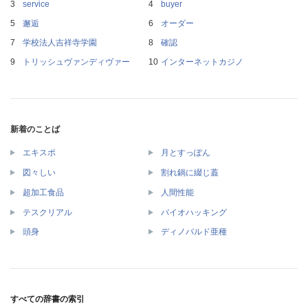
service
buyer
邂逅
オーダー
学校法人吉祥寺学園
確認
トリッシュヴァンディヴァー
インターネットカジノ
新着のことば
エキスポ
月とすっぽん
図々しい
割れ鍋に綴じ蓋
超加工食品
人間性能
テスクリアル
バイオハッキング
頭身
ディノバルド亜種
すべての辞書の索引