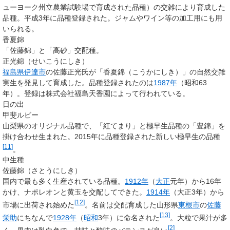
ューヨーク州立農業試験場で育成された品種）の交雑により育成した
品種。平成3年に品種登録された。ジャムやワイン等の加工用にも用
いられる。
香夏錦
「佐藤錦」と「高砂」交配種。
正光錦（せいこうにしき）
福島県
伊達市
の佐藤正光氏が「香夏錦（こうかにしき）」の自然交雑
実生を発見して育成した。品種登録されたのは
1987年
（昭和63
年）。登録は株式会社福島天香園によって行われている。
日の出
甲斐ルビー
山梨県のオリジナル品種で、「紅てまり」と極早生品種の「豊錦」を
掛け合わせ生まれた。2015年に品種登録された新しい極早生の品種
[
11
]
。
中生種
佐藤錦（さとうにしき）
国内で最も多く生産されている品種。
1912年
（
大正
元年）から16年
かけ、ナポレオンと黄玉を交配してできた。
1914年
（大正3年）から
[
12
]
市場に出荷され始めた
。名前は交配育成した山形県
東根市
の
佐藤
[
13
]
栄助
にちなんで
1928年
（
昭和
3年）に命名された
。大粒で果汁が多
[
2
]