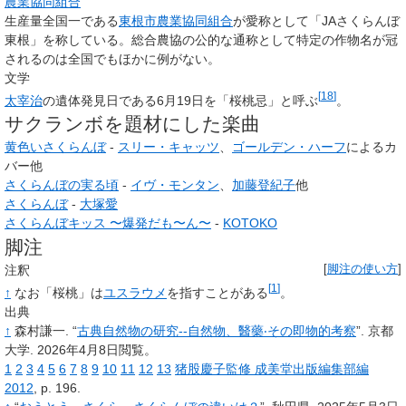
農業協同組合
生産量全国一である
東根市農業協同組合
が愛称として「JAさくらんぼ
東根」を称している。総合農協の公的な通称として特定の作物名が冠
されるのは全国でもほかに例がない。
文学
[
18
]
太宰治
の遺体発見日である6月19日を「桜桃忌」と呼ぶ
。
サクランボを題材にした楽曲
黄色いさくらんぼ
-
スリー・キャッツ
、
ゴールデン・ハーフ
によるカ
バー他
さくらんぼの実る頃
-
イヴ・モンタン
、
加藤登紀子
他
さくらんぼ
-
大塚愛
さくらんぼキッス 〜爆発だも〜ん〜
-
KOTOKO
脚注
注釈
[
脚注の使い方
]
[
1
]
↑
なお「桜桃」は
ユスラウメ
を指すことがある
。
出典
↑
森村謙⼀.
“
古典⾃然物の研究--⾃然物、醫藥‧その即物的考察
”.
京都
大学.
2026年4月8日閲覧。
1
2
3
4
5
6
7
8
9
10
11
12
13
猪股慶子監修 成美堂出版編集部編
2012
, p.
196.