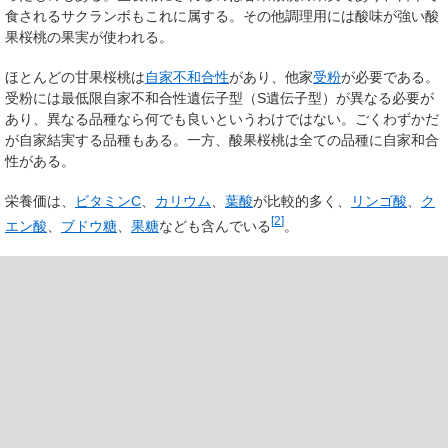
食されるサクランボもこれに属する。その他調理用には酸味が強い酸
果桜桃の果実が使われる。
ほとんどの甘果桜桃は
自家不和合性
があり、他家
受粉
が必要である。
受粉には最低限自家不和合性遺伝子型（S遺伝子型）が異なる必要が
あり、異なる品種なら何でも良いというわけではない。ごくわずかだ
が自家結実する品種もある。一方、酸果桜桃は全ての品種に自家和合
性がある。
栄養価は、
ビタミンC
、
カリウム
、
葉酸
が比較的多く、
リンゴ酸
、
ク
[
2
]
エン酸
、
ブドウ糖
、
果糖
なども含んでいる
。