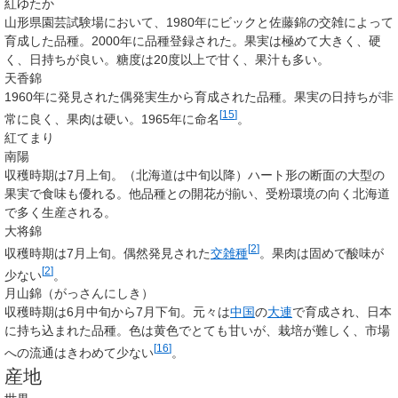
紅ゆたか
山形県園芸試験場において、1980年にビックと佐藤錦の交雑によって
育成した品種。2000年に品種登録された。果実は極めて大きく、硬
く、日持ちが良い。糖度は20度以上で甘く、果汁も多い。
天香錦
1960年に発見された偶発実生から育成された品種。果実の日持ちが非
[
15
]
常に良く、果肉は硬い。1965年に命名
。
紅てまり
南陽
収穫時期は7月上旬。（北海道は中旬以降）ハート形の断面の大型の
果実で食味も優れる。他品種との開花が揃い、受粉環境の向く北海道
で多く生産される。
大将錦
[
2
]
収穫時期は7月上旬。偶然発見された
交雑種
。果肉は固めで酸味が
[
2
]
少ない
。
月山錦（がっさんにしき）
収穫時期は6月中旬から7月下旬。元々は
中国
の
大連
で育成され、日本
に持ち込まれた品種。色は黄色でとても甘いが、栽培が難しく、市場
[
16
]
への流通はきわめて少ない
。
産地