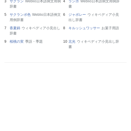
サクラン
Weblio日本語例文用例
ランボ
Weblio日本語例文用例辞
辞書
書
サクランボ色
Weblio日本語例文
ジャボレー
ウィキペディア小見
用例辞書
出し辞書
香夏錦
ウィキペディア小見出し
キルッシュワッサー
お菓子用語
辞書
桜桃の実
季語・季題
北光
ウィキペディア小見出し辞
書