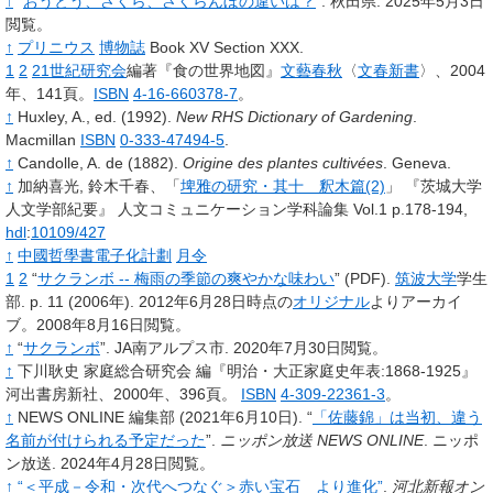
↑
“
おうとう、さくら、さくらんぼの違いは？
”.
秋田県.
2025年5月3日
閲覧。
↑
プリニウス
博物誌
Book XV Section XXX.
1
2
21世紀研究会
編著
『食の世界地図』
文藝春秋
〈
文春新書
〉、2004
年、141頁。
ISBN
4-16-660378-7
。
↑
Huxley, A., ed. (1992).
New RHS Dictionary of Gardening
.
Macmillan
ISBN
0-333-47494-5
.
↑
Candolle, A. de (1882).
Origine des plantes cultivées
. Geneva.
↑
加納喜光, 鈴木千春、「
埤雅の研究・其十 釈木篇(2)
」 『茨城大学
人文学部紀要』 人文コミュニケーション学科論集 Vol.1 p.178-194,
hdl
:
10109/427
↑
中國哲學書電子化計劃
月令
1
2
“
サクランボ -- 梅雨の季節の爽やかな味わい
”
(PDF).
筑波大学
学生
部.
p.
11
(2006年).
2012年6月28日時点の
オリジナル
よりアーカイ
ブ。2008年8月16日閲覧。
↑
“
サクランボ
”.
JA南アルプス市.
2020年7月30日閲覧。
↑
下川耿史 家庭総合研究会 編『明治・大正家庭史年表:1868-1925』
河出書房新社、2000年、396頁。
ISBN
4-309-22361-3
。
↑
NEWS ONLINE 編集部
(2021年6月10日).
“
「佐藤錦」は当初、違う
名前が付けられる予定だった
”.
ニッポン放送 NEWS ONLINE
.
ニッポ
ン放送.
2024年4月28日閲覧。
↑
“＜平成－令和・次代へつなぐ＞赤い宝石 より進化”
.
河北新報オン