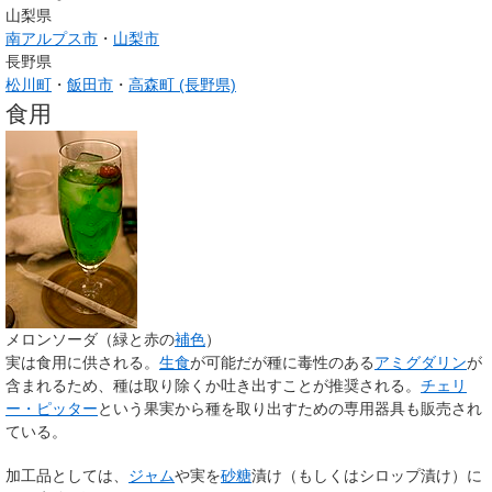
山梨県
南アルプス市
・
山梨市
長野県
松川町
・
飯田市
・
高森町 (長野県)
食用
メロンソーダ（緑と赤の
補色
）
実は食用に供される。
生食
が可能だが種に毒性のある
アミグダリン
が
含まれるため、種は取り除くか吐き出すことが推奨される。
チェリ
ー・ピッター
という果実から種を取り出すための専用器具も販売され
ている。
加工品としては、
ジャム
や実を
砂糖
漬け（もしくはシロップ漬け）に