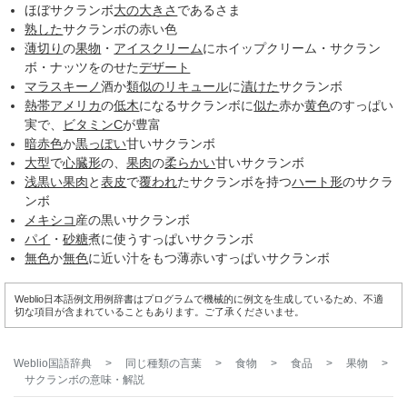
ほぼサクランボ
大の
大きさ
であるさま
熟した
サクランボの赤い色
薄切り
の
果物
・
アイスクリーム
にホイップクリーム・サクラン
ボ・ナッツをのせた
デザート
マラスキーノ
酒か
類似のリキュール
に
漬けた
サクランボ
熱帯
アメリカ
の
低木
になるサクランボに
似た
赤か
黄色
のすっぱい
実で、
ビタミンC
が豊富
暗赤色
か
黒っぽい
甘いサクランボ
大型
で
心臓形
の、
果肉
の
柔らかい
甘いサクランボ
浅黒い
果肉
と
表皮
で
覆われ
たサクランボを持つ
ハート形
のサクラ
ンボ
メキシコ
産の黒いサクランボ
パイ
・
砂糖
煮に使うすっぱいサクランボ
無色
か
無色
に近い汁をもつ薄赤いすっぱいサクランボ
Weblio日本語例文用例辞書はプログラムで機械的に例文を生成しているため、不適
切な項目が含まれていることもあります。ご了承くださいませ。
Weblio国語辞典
>
同じ種類の言葉
>
食物
>
食品
>
果物
>
サクランボ
の意味・解説