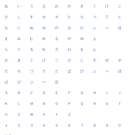
あ
い
う
え
お
か
き
く
け
こ
さ
し
す
せ
そ
た
ち
つ
て
と
な
に
ぬ
ね
の
は
ひ
ふ
へ
ほ
ま
み
む
め
も
や
ゆ
よ
ら
り
る
れ
ろ
わ
を
ん
が
ぎ
ぐ
げ
ご
ざ
じ
ず
ぜ
ぞ
だ
ぢ
づ
で
ど
ば
び
ぶ
べ
ぼ
ぱ
ぴ
ぷ
ぺ
ぽ
Ａ
Ｂ
Ｃ
Ｄ
Ｅ
Ｆ
Ｇ
Ｈ
Ｉ
Ｊ
Ｋ
Ｌ
Ｍ
Ｎ
Ｏ
Ｐ
Ｑ
Ｒ
Ｓ
Ｔ
Ｕ
Ｖ
Ｗ
Ｘ
Ｙ
Ｚ
１
２
３
４
５
６
７
８
９
０