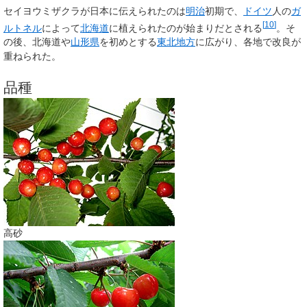
セイヨウミザクラが日本に伝えられたのは
明治
初期で、
ドイツ
人の
ガ
[
10
]
ルトネル
によって
北海道
に植えられたのが始まりだとされる
。そ
の後、北海道や
山形県
を初めとする
東北地方
に広がり、各地で改良が
重ねられた。
品種
高砂