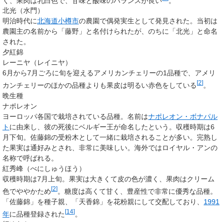
く、果肉は乳白色で、甘味と酸味のバランスが良い
。
北光（水門）
明治時代に
北海道
小樽市
の農園で偶発実生として発見された。当初は
農園主の名前から「藤野」と名付けられたが、のちに「北光」と命名
された。
夕紅錦
レーニヤ（レイニヤ）
6月から7月ごろに旬を迎えるアメリカンチェリーの1品種で、アメリ
[
2
]
カンチェリーのほかの品種よりも果皮は明るい赤色をしている
。
晩生種
ナポレオン
ヨーロッパ各国で栽培されている品種。名前は
ナポレオン・ボナパル
ト
に由来し、彼の死後にベルギー王が命名したという。収穫時期は6
月下旬。佐藤錦の受粉木として一緒に栽培されることが多い。完熟し
た果実は通好みとされ、非常に美味しい。海外ではロイヤル・アンの
名称で呼ばれる。
紅秀峰（べにしゅうほう）
収穫時期は7月上旬。果実は大きくて皮の色が濃く、果肉はクリーム
[
2
]
色でややかため
。糖度は高くて甘く、豊産性で非常に優秀な品種。
「佐藤錦」を種子親、「天香錦」を花粉親にして交配しており、
1991
[
14
]
年
に品種登録された
。