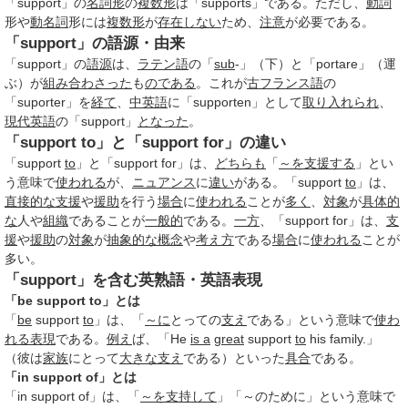
「support」の
名詞形
の
複数形
は「supports」である。ただし、
動詞
形や
動名詞
形には
複数形
が
存在しない
ため、
注意
が必要である。
「support」の語源・由来
「support」の
語源
は、
ラテン語
の「
sub
-」（下）と「portare」（運
ぶ）が
組み
合わさった
も
のである
。これが
古フランス語
の
「suporter」を
経て
、
中英語
に「supporten」として
取り入れられ
、
現代英語
の「support」
となった
。
「support to」と「support for」の違い
「support
to
」と「support for」は、
どちらも
「
～を
支援する
」とい
う意味で
使われる
が、
ニュアンス
に
違い
がある。「support
to
」は、
直接的な
支援
や
援助
を行う
場合
に
使われる
ことが
多く
、
対象
が
具体的
な
人や
組織
であることが
一般的
である。
一方
、「support for」は、
支
援
や
援助
の
対象
が
抽象的な
概念
や
考え方
である
場合
に
使われる
ことが
多い。
「support」を含む英熟語・英語表現
「be support to」とは
「
be
support
to
」は、「
～に
とっての
支え
である」という意味で
使わ
れる
表現
である。
例え
ば、「He
is a
great
support
to
his family.」
（彼は
家族
にとって
大きな
支え
である）といった
具合
である。
「in support of」とは
「in support of」は、「
～を
支持して
」「～のために」という意味で