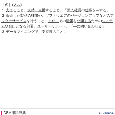
［名］
(
スル
)
１
支え
ること。
支持・支援
すること。「
新入社員
の
仕事
を―する」
２
販売した
製品
の
補修
や、
ソフトウエア
の
バージョンアップ
などの
ア
フターサービス
を行うこと。
また、
その
情報
を
公開する
ための
システ
ム
や
窓口
となる
部署
。
ユーザーサポート
。「―に
問い合わせる
」
３
データマイニング
で、
支持度
のこと。
DBM用語辞典