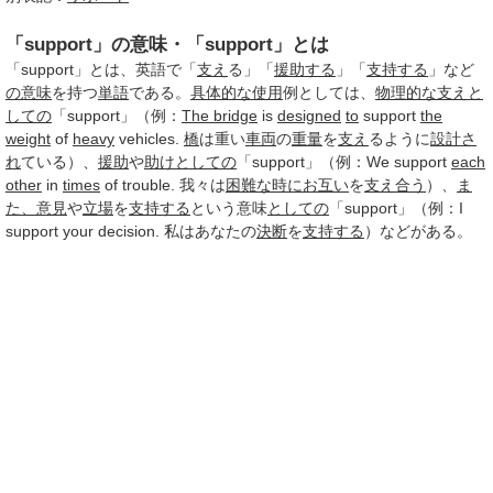
「support」の意味・「support」とは
「support」とは、英語で「
支え
る」「
援助する
」「
支持する
」など
の意味
を持つ
単語
である。
具体的な使用
例としては、
物理的な
支え
と
しての
「support」（例：
The bridge
is
designed
to
support
the
weight
of
heavy
vehicles.
橋
は重い
車両
の
重量
を
支え
るように
設計さ
れ
ている）、
援助
や
助け
としての
「support」（例：We support
each
other
in
times
of trouble. 我々は
困難な
時に
お互い
を
支え合う
）、
ま
た、
意見
や
立場
を
支持する
という意味
としての
「support」（例：I
support your decision. 私はあなたの
決断
を
支持する
）などがある。