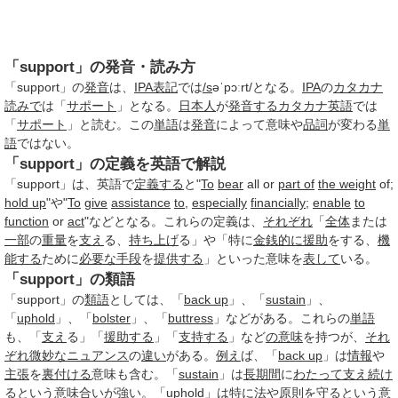
「support」の発音・読み方
「support」の
発音
は、
IPA
表記
では
/s
əˈpɔːrt/となる。
IPA
の
カタカナ
読みで
は「
サポート
」となる。
日本人
が
発音する
カタカナ英語
では
「
サポート
」と読む。この
単語
は
発音
によって意味や
品詞
が変わる
単
語
ではない。
「support」の定義を英語で解説
「support」は、英語で
定義する
と"
To
bear
all or
part of
the weight
of;
hold up
"や"
To
give
assistance
to
,
especially
financially
;
enable
to
function
or
act
"などとなる。これらの定義は、
それぞれ
「
全体
または
一部
の
重量
を
支え
る、
持ち上げ
る」や「特に
金銭的に
援助
をする、
機
能する
ために
必要な
手段
を
提供する
」といった意味を
表して
いる。
「support」の類語
「support」の
類語
としては、「
back up
」、「
sustain
」、
「
uphold
」、「
bolster
」、「
buttress
」などがある。これらの
単語
も、「
支え
る」「
援助する
」「
支持する
」など
の意味
を持つが、
それ
ぞれ
微妙な
ニュアンス
の
違い
がある。
例え
ば、「
back up
」は
情報
や
主張
を
裏付ける
意味も含む。「
sustain
」は
長期間
に
わたって
支え
続け
るという
意味合い
が強い。「
uphold
」は特に法や
原則
を守るという意