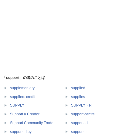
「support」の隣のことば
supplementary
supplied
suppliers credit
supplies
SUPPLY
SUPPLY・R
Support a Creator
support centre
Support Community Trade
supported
supported by
supporter