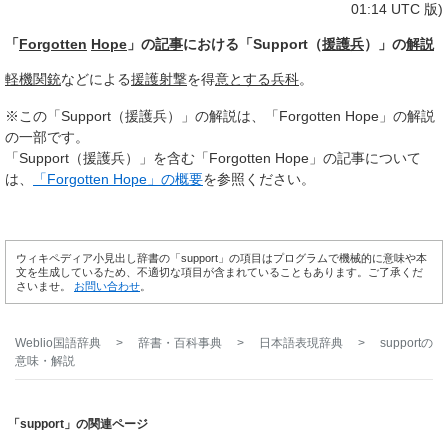
01:14 UTC 版)
「
Forgotten
Hope
」の
記事
における「Support（
援護兵
）」の
解説
軽機関銃
などによる
援護射撃
を得
意とする
兵科
。
※この「Support（援護兵）」の解説は、「Forgotten Hope」の解説
の一部です。
「Support（援護兵）」を含む「Forgotten Hope」の記事について
は、
「Forgotten Hope」の概要
を参照ください。
ウィキペディア小見出し辞書の「support」の項目はプログラムで機械的に意味や本
文を生成しているため、不適切な項目が含まれていることもあります。ご了承くだ
さいませ。
お問い合わせ
。
Weblio国語辞典
>
辞書・百科事典
>
日本語表現辞典
>
support
の
意味・解説
「support」の関連ページ