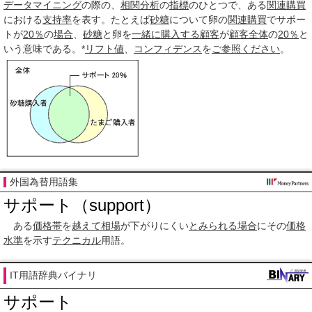
データマイニング
の際の、
相関分析
の
指標
のひとつで、ある
関連
購買
における
支持率
を表す。たとえば
砂糖
について卵の
関連
購買
でサポー
トが
20％
の
場合
、
砂糖
と卵を
一緒に
購入する
顧客
が
顧客
全体
の
20％
と
いう意味である。*
リフト値
、
コンフィデンス
を
ご参照
ください
。
外国為替用語集
サポート（support）
ある
価格帯
を
越えて
相場
が下がりにくい
とみられる
場合
にその
価格
水準
を示す
テクニカル
用語。
IT用語辞典バイナリ
サポート