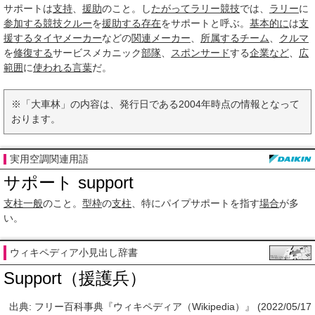
サポートは
支持
、
援助
のこと。し
たがって
ラリー
競技
では、
ラリー
に
参加する
競技
クルー
を
援助する
存在
をサポートと呼ぶ。
基本的に
は
支
援する
タイヤメーカー
などの
関連
メーカー
、
所属する
チーム
、
クルマ
を
修復する
サービスメカニック
部隊
、
スポンサード
する
企業など
、
広
範囲
に
使われる
言葉
だ。
※「大車林」の内容は、発行日である2004年時点の情報となって
おります。
実用空調関連用語
サポート support
支柱
一般
のこと。
型枠
の
支柱
、特にパイプサポートを指す
場合
が多
い。
ウィキペディア小見出し辞書
Support（援護兵）
出典: フリー百科事典『ウィキペディア（Wikipedia）』 (2022/05/17