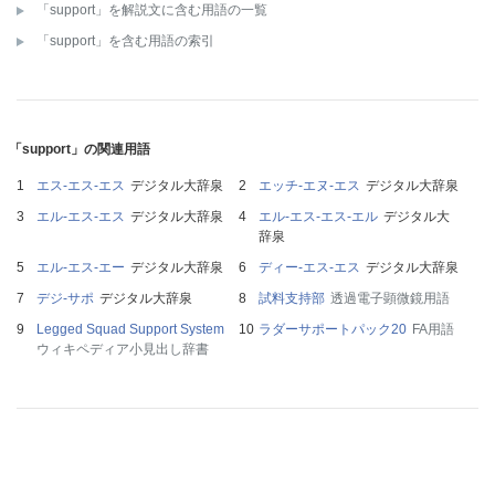
「support」を解説文に含む用語の一覧
「support」を含む用語の索引
「support」の関連用語
エス‐エス‐エス
デジタル大辞泉
エッチ‐エヌ‐エス
デジタル大辞泉
エル‐エス‐エス
デジタル大辞泉
エル‐エス‐エス‐エル
デジタル大
辞泉
エル‐エス‐エー
デジタル大辞泉
ディー‐エス‐エス
デジタル大辞泉
デジ‐サポ
デジタル大辞泉
試料支持部
透過電子顕微鏡用語
Legged Squad Support System
ラダーサポートパック20
FA用語
ウィキペディア小見出し辞書