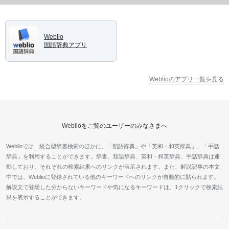
Weblio
国語辞典アプリ
Weblioのアプリ一覧を見る
Weblioをご覧のユーザーのみなさまへ
Weblioでは、統合型辞書検索のほかに、「類語辞典」や「英和・和英辞典」、「手話
辞典」を利用することができます。辞書、類語辞典、英和・和英辞典、手話辞典は連
動しており、それぞれの検索結果へのリンクが表示されます。また、解説記事の本文
中では、Weblioに登録されている他のキーワードへのリンクが自動的に貼られます。
解説文で登場した分からないキーワードや気になるキーワードは、1クリックで検索結
果を表示することができます。