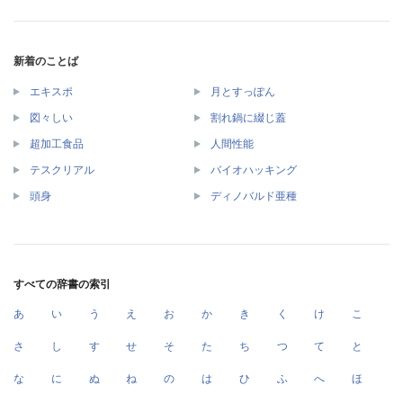
新着のことば
エキスポ
月とすっぽん
図々しい
割れ鍋に綴じ蓋
超加工食品
人間性能
テスクリアル
バイオハッキング
頭身
ディノバルド亜種
すべての辞書の索引
あ
い
う
え
お
か
き
く
け
こ
さ
し
す
せ
そ
た
ち
つ
て
と
な
に
ぬ
ね
の
は
ひ
ふ
へ
ほ