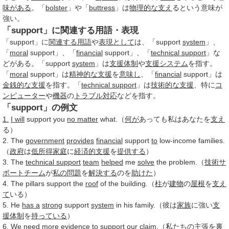
味がある
。「
bolster
」や「
buttress
」は
物理的な
支え
るという意味が
強い。
「support」に関連する用語・表現
「support」に
関連する用語
や
表現として
は、「support
system
」、
「
moral
support」、「
financial
support」、「
technical support
」な
どがある。「support
system
」は
支援体制
や
支援
システム
を指す。
「
moral
support」は
精神的な
支援
を
意味し
、「
financial
support」は
金銭的な
支援
を指す。「
technical support
」は
技術的な
支援
、特に
コ
ンピューター
や
機器
の
トラブル対応
などを指す。
「support」の例文
1.
I will
support you
no matter
what.（
何が
あっても私はあなたを
支え
る）
2. The
government
provides
financial
support
to
low-income families.
（
政府
は
低所得
家庭
に
経済的
支援
を
提供する
）
3. The
technical support
team
helped
me
solve
the problem.（
技術
サ
ポートチーム
が
私の問題
を
解決する
のを
助けた
）
4. The pillars support the
roof
of the building.（
柱
が
建物
の
屋根
を
支え
て
いる）
5. He
has a
strong
support
system
in his family.（彼は
家族
に強い
支
援体制
を
持っている
）
6. We need more
evidence
to
support our claim.（
私たち
の
主張
を
裏