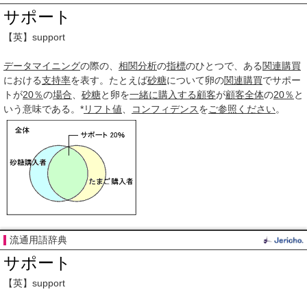
サポート
【英】support
データマイニング
の際の、
相関分析
の
指標
のひとつで、ある
関連
購買
における
支持率
を表す。たとえば
砂糖
について卵の
関連
購買
でサポー
トが
20％
の
場合
、
砂糖
と卵を
一緒に
購入する
顧客
が
顧客
全体
の
20％
と
いう意味である。*
リフト値
、
コンフィデンス
を
ご参照
ください
。
流通用語辞典
サポート
【英】support