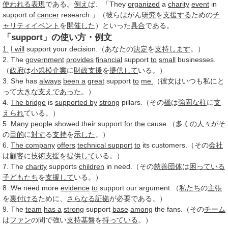
使われる
表現
である。
例え
ば、「They
organized
a
charity
event
in
support of
cancer
research.」（彼らはがん
研究
を
支援する
ための
チ
ャリティイベント
を
開催した
）といった
具合
である。
「support」の使い方・例文
1.
I will
support your decision.（あなたの
決定
を
支持します
。）
2. The
government
provides
financial
support
to
small
businesses.
（
政府
は
小規模企業
に
財政支援
を
提供して
いる。）
3. She has
always
been a
great
support
to
me.
（彼女はいつも私にと
って
大きな
支え
であった
。）
4.
The bridge
is
supported by
strong
pillars.（その
橋
は
強固な
柱
に
支
えられ
ている。）
5.
Many
people
showed their support
for the
cause.（
多く
の
人々
がそ
の
目的
に
対す
る
支持
を
示した
。）
6.
The company
offers
technical support
to
its customers.（その
会社
は
顧客
に
技術支援
を
提供して
いる。）
7. The
charity
supports
children
in need.（その
慈善団体
は
困っている
子どもたち
を
支援して
いる。）
8. We need more
evidence
to
support our argument.（
私たち
の
主張
を
裏付ける
ために、
さらなる
証拠
が必要である。）
9. The
team
has a
strong
support
base
among
the fans.（その
チーム
は
ファン
の間で強い
支持基盤
を
持っている
。）