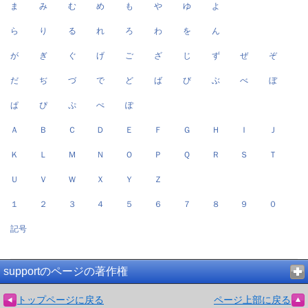
ま
み
む
め
も
や
ゆ
よ
ら
り
る
れ
ろ
わ
を
ん
が
ぎ
ぐ
げ
ご
ざ
じ
ず
ぜ
ぞ
だ
ぢ
づ
で
ど
ば
び
ぶ
べ
ぼ
ぱ
ぴ
ぷ
ぺ
ぽ
Ａ
Ｂ
Ｃ
Ｄ
Ｅ
Ｆ
Ｇ
Ｈ
Ｉ
Ｊ
Ｋ
Ｌ
Ｍ
Ｎ
Ｏ
Ｐ
Ｑ
Ｒ
Ｓ
Ｔ
Ｕ
Ｖ
Ｗ
Ｘ
Ｙ
Ｚ
１
２
３
４
５
６
７
８
９
０
記号
supportのページの著作権
トップページに戻る
ページ上部に戻る