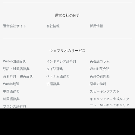
運営会社の紹介
運営会社サイト
会社情報
採用情報
ウェブリオのサービス
Weblio国語辞典
インドネシア語辞典
英会話コラム
類語・対義語辞典
タイ語辞典
Weblio英会話
英和辞典・和英辞典
ベトナム語辞典
英語の質問箱
Weblio翻訳
古語辞典
語彙力診断
中国語辞典
スピーキングテスト
韓国語辞典
キャリジェネ～生成AIスク
ール・AIスキルでキャリア
フランス語辞典
アップ～
©2026 GRAS Group, Inc.