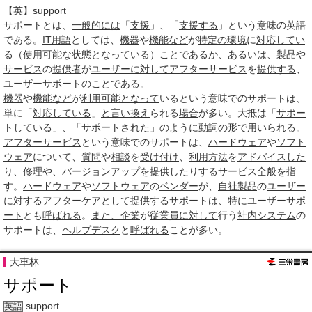
【英】support
サポート
とは、
一般的には
「
支援
」、「
支援する
」という意味の英語
である。
IT用語
としては、
機器
や
機能など
が
特定の
環境
に
対応してい
る
（
使用
可能な
状
態と
なっている）ことであるか、あるいは、
製品や
サービス
の
提供者
が
ユーザー
に対して
アフターサービス
を
提供する
、
ユーザーサポート
のことである。
機器
や
機能など
が
利用可能
となって
いるという意味でのサポートは、
単に「
対応している
」
と言い
換え
られる
場合
が多い。大抵は「
サポー
トして
いる」、「
サポートされ
た」のように
動詞
の形で
用いられる
。
アフターサービス
という意味でのサポートは、
ハードウェア
や
ソフト
ウェア
について、
質問
や
相談
を
受け付け
、
利用
方法
を
アドバイスした
り、
修理
や、
バージョンアップ
を
提供した
りする
サービス
全般
を指
す。
ハードウェア
や
ソフトウェア
の
ベンダー
が、
自社製品
の
ユーザー
に
対す
る
アフターケア
として
提供する
サポートは、特に
ユーザーサポ
ート
とも
呼ばれる
。
また、
企業
が
従業員
に対して
行う
社内
システム
の
サポートは、
ヘルプデスク
と
呼ばれる
ことが多い。
大車林
サポート
support
英語