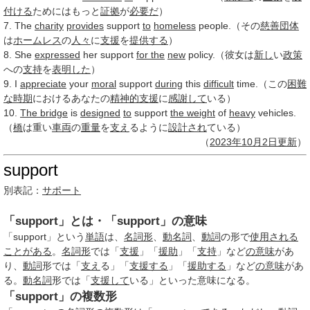
付ける
ためにはもっと
証拠
が
必要だ
）
7. The
charity
provides
support
to
homeless
people.（その
慈善団体
は
ホームレス
の
人々
に
支援
を
提供する
）
8. She
expressed
her support
for the
new
policy.（彼女は
新し
い
政策
への
支持
を
表明した
）
9. I
appreciate
your
moral
support
during
this
difficult
time.（この
困難
な
時期
におけるあなたの
精神的
支援
に
感謝して
いる）
10.
The bridge
is
designed
to
support
the weight
of
heavy
vehicles.
（
橋
は重い
車両
の
重量
を
支え
るように
設計され
ている）
（
2023年
10月2日
更新
）
support
別表記：
サポート
「support」とは・「support」の意味
「support」という
単語
は、
名詞形
、
動名詞
、
動詞
の形で
使用される
ことがある
。
名詞形
では「
支援
」「
援助
」「
支持
」など
の意味
があ
り、
動詞
形では「
支え
る」「
支援する
」「
援助する
」など
の意味
があ
る。
動名詞
形では「
支援して
いる」といった意味になる。
「support」の複数形