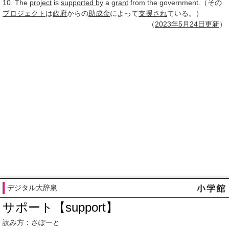
10. The
project
is
supported by
a
grant
from the government.（その
プロジェクト
は
政府
からの
助成金
によって
支援され
ている。）
（
2023年
5月24日
更新
）
デジタル大辞泉
サポート【support】
読み方：さぽーと