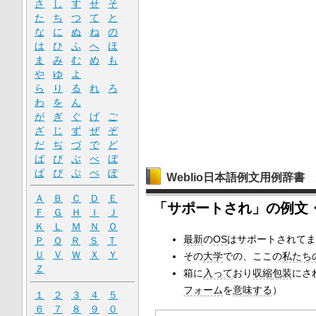
さ
し
す
せ
そ
た
ち
つ
て
と
な
に
ぬ
ね
の
は
ひ
ふ
へ
ほ
ま
み
む
め
も
や
ゆ
よ
ら
り
る
れ
ろ
わ
を
ん
が
ぎ
ぐ
げ
ご
ざ
じ
ず
ぜ
ぞ
だ
ぢ
づ
で
ど
ば
び
ぶ
べ
ぼ
ぱ
ぴ
ぷ
ぺ
ぽ
Weblio日本語例文用例辞書
Ａ
Ｂ
Ｃ
Ｄ
Ｅ
「サポートされ」の例文
Ｆ
Ｇ
Ｈ
Ｉ
Ｊ
Ｋ
Ｌ
Ｍ
Ｎ
Ｏ
最新
の
OS
はサポートされてま
Ｐ
Ｑ
Ｒ
Ｓ
Ｔ
Ｕ
Ｖ
Ｗ
Ｘ
Ｙ
その
大学
での、ここの
私たち
Ｚ
箱に
入って
おり
収縮
包装
にさ
フォーム
を
意味する
）
１
２
３
４
５
６
７
８
９
０