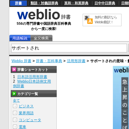
辞書
類語・対義語辞典
英和・和英辞典
日中中日辞典
日韓
無料の翻訳なら
Weblio翻訳！
556の専門辞書や国語辞典百科事典
から一度に検索!
Weblio 辞書
>
辞書・百科事典
>
活用形辞書
>
サポートされ
の意味・
辞書ショートカット
1
日本語活用形辞書
2
Weblio日本語例文用
例辞書
カテゴリ一覧
全て
ビジネス
＋
業界用語
＋
コンピュータ
＋
電車
＋