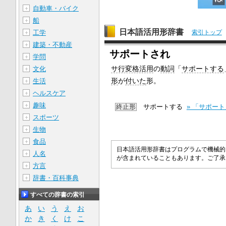
自動車・バイク
＋
船
＋
日本語活用形辞書
工学
索引トップ
＋
建築・不動産
＋
サポートされ
学問
＋
サ行変格活用
の
動詞
「
サポートする
文化
＋
形
が
付いた
形。
生活
＋
ヘルスケア
＋
趣味
＋
終止形
サポートする
» 「サポー
スポーツ
＋
生物
＋
食品
＋
日本語活用形辞書はプログラムで機械的
人名
＋
が含まれていることもあります。ご了
方言
＋
辞書・百科事典
＋
すべての辞書の索引
あ
い
う
え
お
か
き
く
け
こ