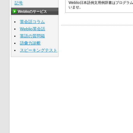
記号
Weblio日本語例文用例辞書はプロ
いませ。
Weblioのサービス
英会話コラム
Weblio英会話
英語の質問箱
語彙力診断
スピーキングテスト