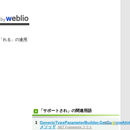
「れる」の
連用
「サポートされ」の関連用語
1
GenericTypeParameterBuilder.GetCustomAttr
|
|
|
|
|
54%
メソッド
.NET Framework クラス