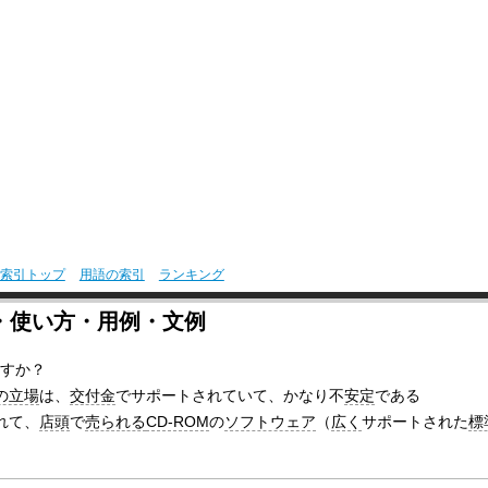
索引トップ
用語の索引
ランキング
・使い方・用例・文例
すか？
の立場
は、
交付金
でサポートされていて、かなり不
安定
である
れて、
店頭
で
売られる
CD-ROM
の
ソフトウェア
（
広く
サポートされた
標