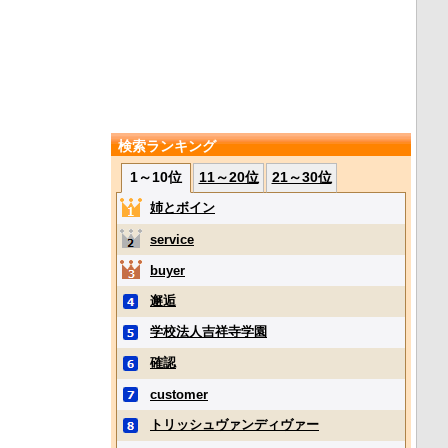
検索ランキング
1～10位
11～20位
21～30位
姉とボイン
service
buyer
邂逅
学校法人吉祥寺学園
確認
customer
トリッシュヴァンディヴァー