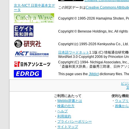
京大-NICT 日英中基本文デ
この対訳データは
Creative Commons Attributi
ータ
Copyright © 1995-2026 Hamajima Shoten, Publ
Copyright © Benesse Holdings, Inc. All rights
Copyright (c) 1995-2026 Kenkyusha Co., Ltd. A
日本語ワードネット
1.1版 (C) 情報通信研究機構
WordNet 3.0 Copyright 2006 by Princeton Unive
Copyright (C) 1994- Nichigai Associates, Inc., 
「斎藤和英大辞典」斎藤秀三郎著、日外アソ
This page uses the
JMdict
dictionary files. Th
ビジ
ご利用にあたって
便利な機能
・
Weblio辞書とは
・
ウェブリ
・
検索の仕方
・
画像から
・
ヘルプ
・
利用規約
・
プライバシーポリシー
・
サイトマップ