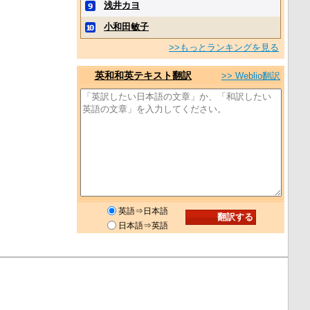
浅井カヨ
小和田敏子
>>もっとランキングを見る
英和和英テキスト翻訳
>> Weblio翻訳
英語⇒日本語
日本語⇒英語