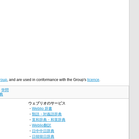
roup
, and are used in conformance with the Group's
licence
.
｜
学問
典
ウェブリオのサービス
・
Weblio 辞書
・
類語・対義語辞典
・
英和辞典・和英辞典
・
Weblio翻訳
・
日中中日辞典
・
日韓韓日辞典