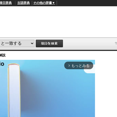
韓日辞典
古語辞典
その他の辞書▼
解説
もっとみる
arrow_forward_ios