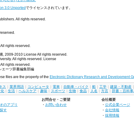
on 3.0 Unported
でライセンスされています。
ishers. All rights reserved.
 reserved.
ll rights reserved.
, 2009-2010
License
All rights reserved.
rsity. All rights reserved.
License
All rights reserved.
シエーツ辞書編集部編
ese files are the property of the
Electronic Dictionary Research and Development G
ネス
｜
業界用語
｜
コンピュータ
｜
電車
｜
自動車・バイク
｜
船
｜
工学
｜
建築・不動産
文化
｜
生活
｜
ヘルスケア
｜
趣味
｜
スポーツ
｜
生物
｜
食品
｜
人名
｜
方言
｜
辞書・百科事
お問合せ・ご要望
会社概要
オのアプリ
・
お問い合わせ
・
公式企業ページ
探す
・
会社情報
・
採用情報