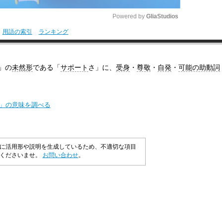
Powered by 
GliaStudios
用語の索引
ランキング
M
u
」の
未然形
である「
サポート
さ」に、
受身
・
尊敬
・
自発
・
可能の助動詞
t
e
ト」の意味を調べる
に活用形や説明を生成しているため、不適切な項目
承くださいませ。
お問い合わせ
。