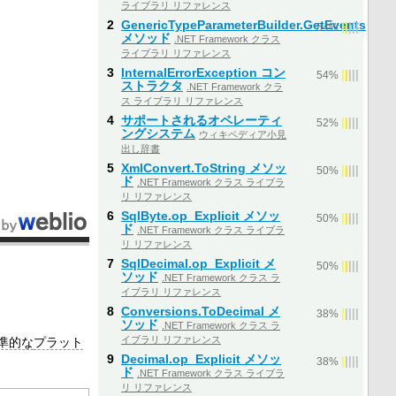
ライブラリ リファレンス
2
GenericTypeParameterBuilder.GetEvents
|
|
|
|
|
54%
メソッド
.NET Framework クラス
ライブラリ リファレンス
3
InternalErrorException コン
|
|
|
|
|
54%
ストラクタ
.NET Framework クラ
ス ライブラリ リファレンス
4
サポートされるオペレーティ
|
|
|
|
|
52%
ングシステム
ウィキペディア小見
出し辞書
5
XmlConvert.ToString メソッ
|
|
|
|
|
50%
ド
.NET Framework クラス ライブラ
リ リファレンス
6
SqlByte.op_Explicit メソッ
|
|
|
|
|
50%
ド
.NET Framework クラス ライブラ
リ リファレンス
7
SqlDecimal.op_Explicit メ
|
|
|
|
|
50%
ソッド
.NET Framework クラス ラ
イブラリ リファレンス
8
Conversions.ToDecimal メ
|
|
|
|
|
38%
ソッド
.NET Framework クラス ラ
イブラリ リファレンス
準的な
プラット
9
Decimal.op_Explicit メソッ
|
|
|
|
|
38%
ド
.NET Framework クラス ライブラ
リ リファレンス