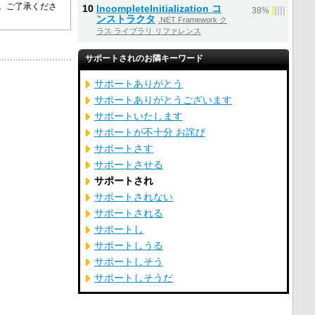
す。ご了承くださ
10
IncompleteInitialization コ
|
|
|
|
|
38%
ンストラクタ
.NET Framework ク
ラス ライブラリ リファレンス
サポートされのお隣キーワード
サポートありがとう
サポートありがとうございます
サポートいたします
サポートが不十分 お詫び
サポートさす
サポートさせる
サポートされ
サポートされない
サポートされる
サポートし
サポートしうる
サポートしそう
サポートしそうだ