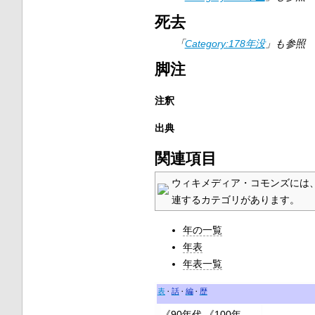
死去
「
Category:178年没
」も参照
脚注
注釈
出典
関連項目
ウィキメディア・コモンズには
連するカテゴリがあります。
年の一覧
年表
年表一覧
表
話
編
歴
《90年代
《100年