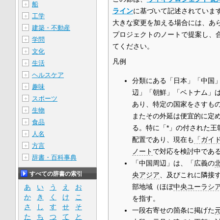
船
＋
ライン
に基づいて記述されていま
工学
＋
大きな変更を加える場合には、あ
建築・不動産
＋
プロジェクトのノートで提案し、
学問
＋
てください。
文化
＋
凡例
生活
＋
ヘルスケア
＋
分類にある「日本」「中国
趣味
＋
辺」「朝鮮」「ベトナム」
スポーツ
＋
あり、特定の国家をさすも
生物
＋
またその外延は便宜的に定
食品
＋
る。特に「*」の付された王
人名
＋
配置であり、現在も
「ガイ
方言
＋
ノート
で対応を検討中であ
辞書・百科事典
＋
「中国周辺」は、「広義の
すべての辞書の索引
央アジア
、及びこれに隣接
部地域（ほぼ
中央ユーラシ
あ
い
う
え
お
か
き
く
け
こ
を指す。
さ
し
す
せ
そ
一段右寄せの箇条に掲げた
た
ち
つ
て
と