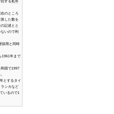
対抗する
私年
現在のところ
逆算した数を
日の記述とと
いないので利
陽暦採用と同時
1961年まで
和国で1997
る。
元年とするタイ
リランカなど
しているので1