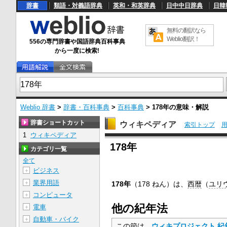
辞書
類語・対義語辞典
英和・和英辞典
日中中日辞典
日韓
無料の翻訳なら
Weblio翻訳！
556の専門辞書や国語辞典百科事典
から一度に検索!
Weblio 辞書
>
辞書・百科事典
>
百科事典
>
178年
の意味・解説
辞書ショートカット
ウィキペディア
索引トップ
1
ウィキペディア
U
178年
n
カテゴリ一覧
m
u
全て
t
ビジネス
＋
e
業界用語
＋
178年
（178 ねん）は、
西暦
（
ユリ
コンピュータ
＋
他の紀年法
電車
＋
自動車・バイク
＋
この節は、
ウィキプロジェクト 紀