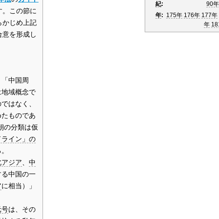
紀
:
90
す。この節に
年
:
175年
176年
177年
らかじめ上記
年
18
合意を形成し
」「中国周
は地域概念で
のではなく、
めたものであ
朝の分類は仮
ドライン」の
る。
北アジア
、
中
する中国の一
ア
に相当）」
元号
は、その