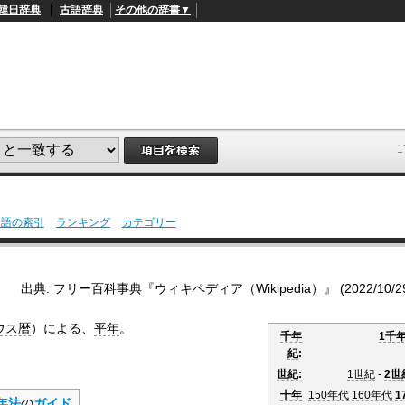
韓日辞典
古語辞典
その他の辞書▼
用語の索引
ランキング
カテゴリー
L
/
o
a
d
出典: フリー百科事典『ウィキペディア（Wikipedia）』 (2022/10/29 1
e
d
:
ウス暦
）による、
平年
。
4
千年
1千
9
紀
:
.
4
世紀
:
1世紀
-
2世
5
%
十年
150年代
160年代
1
年法
の
ガイド