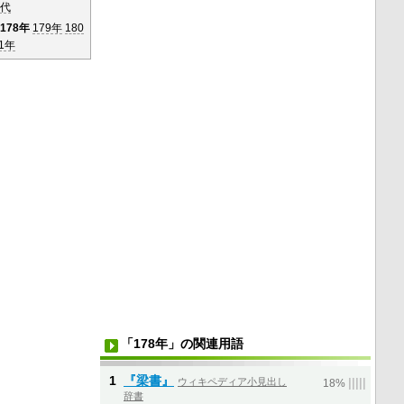
年代
178年
179年
180
1年
「178年」の関連用語
1
『梁書』
ウィキペディア小見出し
|
|
|
|
|
18%
辞書