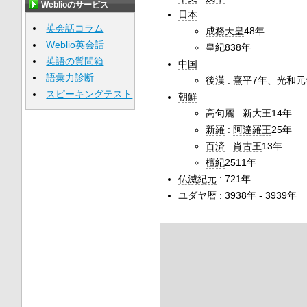
Weblioのサービス
日本
英会話コラム
成務天皇
48年
Weblio英会話
皇紀
838年
英語の質問箱
中国
語彙力診断
後漢
:
熹平
7年、
光和
元
スピーキングテスト
朝鮮
高句麗
:
新大王
14年
新羅
:
阿達羅王
25年
百済
:
肖古王
13年
檀紀
2511年
仏滅紀元
: 721年
ユダヤ暦
: 3938年 - 3939年