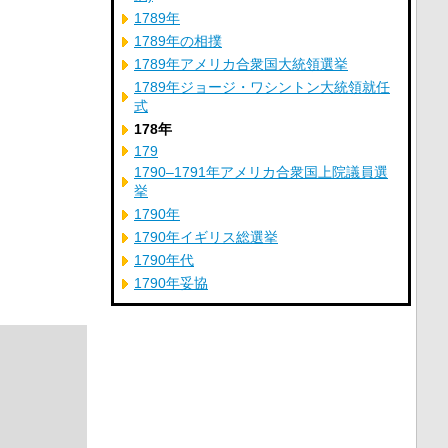
1789年
1789年の相撲
1789年アメリカ合衆国大統領選挙
1789年ジョージ・ワシントン大統領就任
式
178年
179
1790–1791年アメリカ合衆国上院議員選
挙
1790年
1790年イギリス総選挙
1790年代
1790年妥協