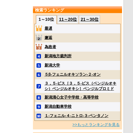
検索ランキング
1～10位
11～20位
21～30位
最遅
邂逅
為政者
新潟地方裁判所
新潟大学
５β‐フェニルオキソラン‐２‐オン
３，５‐ビス［３，５‐ビス（ベンジルオキ
シ）ベンジルオキシ］ベンジルブロミド
新潟清心女子中学校・高等学校
新潟自動車学校
１‐フェニル‐４‐ニトロ‐３‐ペンタノン
>>もっとランキングを見る