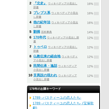
2
『北史』
ウィキペディア小見出し
|
|
|
|
|
16%
辞書
3
プレブス系
ウィキペディア小見出
|
|
|
|
|
16%
し辞書
4
他の紀年法
ウィキペディア小見出
|
|
|
|
|
16%
し辞書
5
劉揖
百科事典
|
|
|
|
|
14%
6
170年代
ウィキペディア小見出し辞
|
|
|
|
|
12%
書
7
トゥベロ
ウィキペディア小見出し
|
|
|
|
|
12%
辞書
8
仏教伝来の経由地
ウィキペディ
|
|
|
|
|
12%
ア小見出し辞書
9
民間伝承・逸話
ウィキペディア
|
|
|
|
|
12%
小見出し辞書
10
災異説の現われ
ウィキペディア
|
|
|
|
|
12%
小見出し辞書
178年のお隣キーワード
1789 -バスティーユの恋人たち-
1789 -バスティーユの恋人たち- (宝塚歌
劇)