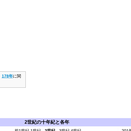
、
178年
に関
2世紀の十年紀と各年
前1世紀
1世紀
-
2世紀
-
3世紀
4世紀
201