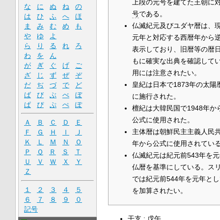
上段の元号を建てた王朝に
な
に
ぬ
ね
の
号
である。
は
ひ
ふ
へ
ほ
仏滅紀元及びユダヤ暦は、
ま
み
む
め
も
や
ゆ
よ
元年と対応する西暦年から
ら
り
る
れ
ろ
表示しており、旧暦等の暦
わ
を
ん
もに確実な出典を確認して
が
ぎ
ぐ
げ
ご
用には注意されたい。
ざ
じ
ず
ぜ
ぞ
皇紀は日本で1873年の太
だ
ぢ
づ
で
ど
ば
び
ぶ
べ
ぼ
に施行された。
ぱ
ぴ
ぷ
ぺ
ぽ
檀紀は大韓民国で1948年から
公式に使用された。
Ａ
Ｂ
Ｃ
Ｄ
Ｅ
主体暦は朝鮮民主主義人民共
Ｆ
Ｇ
Ｈ
Ｉ
Ｊ
Ｋ
Ｌ
Ｍ
Ｎ
Ｏ
年から公式に使用されてい
Ｐ
Ｑ
Ｒ
Ｓ
Ｔ
仏滅紀元は紀元前543年を
Ｕ
Ｖ
Ｗ
Ｘ
Ｙ
仏暦を基準にしている。ス
Ｚ
では紀元前544年を元年と
１
２
３
４
５
を加算されたい。
６
７
８
９
０
記号
干支
:
戊午