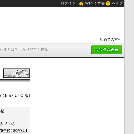
ログイン
Weblio 辞書
ヘルプ
初めての方へ
178年とは？ わかりやすく解説
5:57 UTC 版)
年紀
紀
-
3世紀
70年代
180年代
1