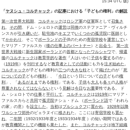
15:34 UTC 版)
「
ヤヌシュ・コルチャック
」の
記事
における「子どもの権利」の
解説
第一次世界大戦期
、
コルチャック
は
ロシア軍
の
従軍
医として
召集さ
れ
、
その間
、ドム・シェロトの
運営
は
同僚
のステファニア・ヴィルチ
ンスカが
引き継いだ
。
駐屯地
の
キエフ
で
いくつかの
孤児院
に
医師
とし
て
かかわり
、そこで
ポーランド
の子
供のための
寄宿学校
を
運営して
い
たマリア・ファルスカ（
後の仕事
上の
パートナー
）と
出会う
。
第一次
世界大戦後
に
新生
国家
ポーランド
の
首都
となった
ワルシャワ
で、
帰還
後
の
コルチャック
は
教育学的
な
著作
『人はいかに
子供
を
愛す
るのか』
（
1919年
）を
刊行する
など
教育者としての活動
にも力を
注ぎ
始めた
。
コルチャック
が子どもの権利の
三つ
の
大きな
柱
として
掲げた
のが「
死
について
の子
どもの
権利
」、「
今日
という日について
の子
どもの
権
利
」、「
あるがまま
である
権利
」である。
子供
も
大人
も
各々
の
人格
が
尊重され
なくてはならない
という
見解
は
今日
な
お重
要性である。 ド
ム・シェロトでの
仕事
と
平行して
、
コルチャック
は
1919年
にマリア・
ファルスカらと
共同
で
孤児院
ナシュ・ドム （
ポーランド語
で「われら
の家」の意）を
設立した
。
当初
は
プルシュクフ
に
置かれ
、
1928年
以降
ワルシャワ
郊外
のビェラヌイに
移され
た。ここには
寄宿学校
も
置か
れ
、二
年間
（1932/1933年度と1933/1934年度 ）の短い期間ではある
が
教育機関として
の
機能
も
果たした
。
また、
コルチャック
は
地下組織