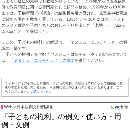
による
非合法
の
大学
でも
教鞭
を執っている。
1926年
からは
地域
裁判
所
で
教育問題
に関する
専門家として
顧問
を
務め
、
1926年
から
1930年
までは、
子供
新聞
『小
評論
』の
編集長
も
引き受けた
。
児童書
や
教育論
に関する
著作
も
数多く
著して
いる。
1935年
から
36年
には
ポーランド
の
ラジオ放送
で
子供たち
との
おしゃべり
を楽しむ「
老博士
」（Stary
Doktor
）として
登場した
。
※この「子どもの権利」の解説は、「ヤヌシュ・コルチャック」の解
説の一部です。
「子どもの権利」を含む「ヤヌシュ・コルチャック」の記事について
は、
「ヤヌシュ・コルチャック」の概要
を参照ください。
ウィキペディア小見出し辞書の「子どもの権利」の項目はプログラムで機械的に意
味や本文を生成しているため、不適切な項目が含まれていることもあります。ご了
承くださいませ。
お問い合わせ
。
Weblio日本語例文用例辞書
「子どもの権利」の例文・使い方・用
例・文例