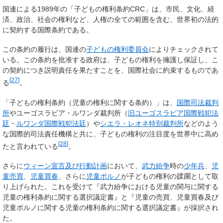
国連による1989年の「子どもの権利条約CRC」は、市民、文化、経
済、政治、社会の権利など、人権の全ての範囲を含む、世界初の法的
に契約する国際条約である。
この条約の履行は、国連の
子どもの権利委員会
によりチェックされて
いる。この条約を批准する政府は、子どもの権利を擁護し保証し、こ
の契約につき説明責任を果たすことを、国際社会に約束するものであ
[
27
]
る
。
「子どもの権利条約（児童の権利に関する条約）」は、
国際司法裁判
所
やユーゴスラビア・ルワンダ裁判所（
旧ユーゴスラビア国際戦犯法
廷
・
ルワンダ国際戦犯法廷
）や
シエラ・レオネ特別裁判所
などのよう
な国際的司法責任機構と共に、子どもの権利の注目度を世界中に高め
[
28
]
たと言われている
。
さらに
ウィーン宣言及び行動計画
において、
武力紛争
時の
少年兵
、
児
童売買
、
児童買春
、さらに
児童ポルノ
が子どもの権利の蹂躙として取
り上げられた。これを受けて『武力紛争における児童の関与に関する
児童の権利条約に関する選択議定書』と『児童の売買、児童買春及び
児童ポルノに関する児童の権利条約に関する選択議定書』が採択され
た。