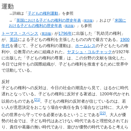
運動
→詳細は「
子どもの権利運動
」を参照
→「
英国における子どもの権利の歴史年表
」および「
米国に
（
英語版
）
おける子どもの権利の歴史年表
」も参照
（
英語版
）
トーマス・スペンス
が
1796年
に出版した「乳幼児の権利」
（
英語版
）
が、
英語
による子どもの権利を主張したものの内で最古である。
1900
年代
を通じて、子どもの権利の運動は、
ホームレス
の子どもたちの権
利や、公教育のために組織された。
ヤヌシュ・コルチャック
が1927年
に出版した「子どもの権利の尊重」は、この分野の文献を強化した。
今日では何十もの国際組織が、子どもの権利を推進するために世界中
で活動している。
反対
子どもの権利への反対は、今日の社会の潮流から見て、はるかに時代
遅れとなっている。子どもの権利に反対する著述は、1200年代かそれ
[
21
]
以前のものである
。子どもの権利の反対者が信じているのは、若
い人が意思決定をおこなう場合や責任を負う場合などは特に、大人中
[
22
]
心の世界から守ってやる必要があるということである
。大人が優
勢の社会では、子ども時代はあどけない時代であると理想化されてお
り、責任や葛藤の無い時代であり、遊びが優勢の時代であると考えら