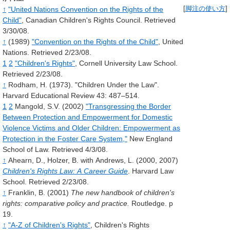
↑
"United Nations Convention on the Rights of the
[
脚注の使い方
]
Child"
, Canadian Children's Rights Council. Retrieved
3/30/08.
↑
(1989)
"Convention on the Rights of the Child"
, United
Nations. Retrieved 2/23/08.
1
2
"Children's Rights"
, Cornell University Law School.
Retrieved 2/23/08.
↑
Rodham, H. (1973). "Children Under the Law".
Harvard Educational Review 43: 487–514.
1
2
Mangold, S.V. (2002)
"Transgressing the Border
Between Protection and Empowerment for Domestic
Violence Victims and Older Children: Empowerment as
Protection in the Foster Care System,"
New England
School of Law. Retrieved 4/3/08.
↑
Ahearn, D., Holzer, B. with Andrews, L. (2000, 2007)
Children's Rights Law: A Career Guide
. Harvard Law
School. Retrieved 2/23/08.
↑
Franklin, B. (2001)
The new handbook of children's
rights: comparative policy and practice.
Routledge. p
19.
↑
"A-Z of Children's Rights"
, Children's Rights