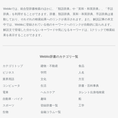
Weblioでは、統合型辞書検索のほかに、「類語辞典」や「英和・和英辞典」、「手話
辞典」を利用することができます。辞書、類語辞典、英和・和英辞典、手話辞典は連
動しており、それぞれの検索結果へのリンクが表示されます。また、解説記事の本文
中では、Weblioに登録されている他のキーワードへのリンクが自動的に貼られます。
解説文で登場した分からないキーワードや気になるキーワードは、1クリックで検索結
果を表示することができます。
Weblio辞書のカテゴリ一覧
カテゴリトップ
建物・不動産
食品
ビジネス
学問
人名
業界用語
文化
方言
コンピュータ
生活
辞書・百科事典
電車
ヘルスケア
タレント出身地検索
自動車・バイク
趣味
船
スポーツ
登録辞書一覧
工学
生物
金融コラム一覧