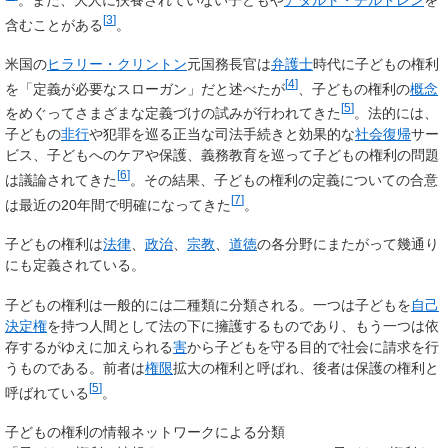
[
3
]
含むことがある
。
米国の
ヒラリー・クリントン
元国務長官は
弁護士
時代に子どもの権利
[
4
]
を「定義が必要なスローガン」だと述べたが
、子どもの権利の
概念
[
5
]
をめぐってさまざまな定義づけの試みが行われてきた
。法的には、
子どもの
非行
や犯罪を巡る正当な司法手続きと効果的な
社会復帰
サー
ビス、子どもへのケアや保護、義務教育を巡って子どもの権利の問題
[
6
]
は議論されてきた
。その結果、子どもの権利の定義についての合意
[
7
]
は最近の20年間で明確になってきた
。
子どもの権利は
法律
、
政治
、
宗教
、
道徳
の各分野にまたがって幾通り
にも定義されている。
子どもの権利は一般的には二種類に分類される。一つは子どもを
自己
決定権
を持つ人間として法の下に擁護するものであり、もう一つは依
存するがゆえに加えられる
害
から子どもを守る目的で社会に請求を行
うものである。前者は
権限
拡大の権利と呼ばれ、後者は保護の権利と
[
5
]
呼ばれている
。
子どもの権利の情報ネットワークによる分類