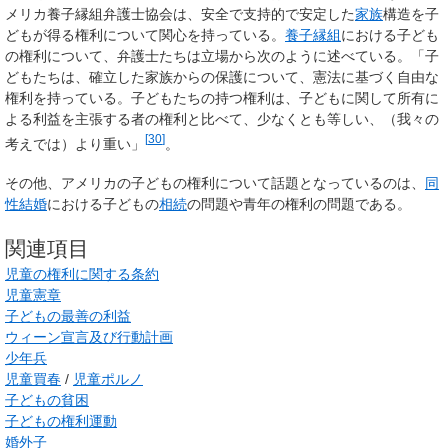
メリカ養子縁組弁護士協会は、安全で支持的で安定した
家族
構造を子
どもが得る権利について関心を持っている。
養子縁組
における子ども
の権利について、弁護士たちは立場から次のように述べている。「子
どもたちは、確立した家族からの保護について、憲法に基づく自由な
権利を持っている。子どもたちの持つ権利は、子どもに関して所有に
よる利益を主張する者の権利と比べて、少なくとも等しい、（我々の
[
30
]
考えでは）より重い」
。
その他、アメリカの子どもの権利について話題となっているのは、
同
性結婚
における子どもの
相続
の問題や青年の権利の問題である。
関連項目
児童の権利に関する条約
児童憲章
子どもの最善の利益
ウィーン宣言及び行動計画
少年兵
児童買春
/
児童ポルノ
子どもの貧困
子どもの権利運動
婚外子