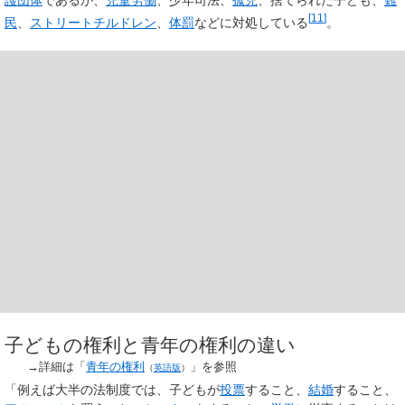
護団体
であるが、
児童労働
、少年司法、
孤児
、捨てられた子ども、
難
[
11
]
民
、
ストリートチルドレン
、
体罰
などに対処している
。
子どもの権利と青年の権利の違い
→詳細は「
青年の権利
」を参照
（
英語版
）
「例えば大半の法制度では、子どもが
投票
すること、
結婚
すること、