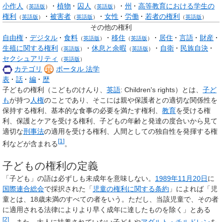
小作人
植物
囚人
州
高等教育における学生の
（
英語版
）
（
英語版
）
権利
被害者
女性
労働
若者の権利
（
英語版
）
（
英語版
）
（
英語版
）
その他の権利
自由権
デジタル
食料
移住
居住
言語
財産
（
英語版
）
（
英語版
）
生殖に関する権利
休息と余暇
自衛
民族自決
（
英語版
）
（
英語版
）
セクシュアリティ
（
英語版
）
カテゴリ
ポータル 法学
表
話
編
歴
子どもの権利
（こどものけんり、
英語
:
Children's rights
）とは、
子ど
も
が持つ
人権
のことであり、そこには親や保護者との適切な関係性を
保持する権利、基本的な食事の必要を満たす権利、
教育
を受ける権
利、保護とケアを受ける権利、子どもの年齢と発達の度合いから見て
適切な
刑事法
の適用を受ける権利、人間としての独自性を発揮する権
[
1
]
利などが含まれる
。
子どもの権利の定義
「子ども」の語は必ずしも未成年を意味しない。
1989年
11月20日
に
国際連合総会
で採択された「
児童の権利に関する条約
」によれば「児
童とは、18歳未満のすべての者をいう。ただし、当該児童で、その者
に適用される法律によりより早く成年に達したものを除く」とある
[
2
]
。また、大人に扶養されていない子どもや
アダルト・チルドレン
を