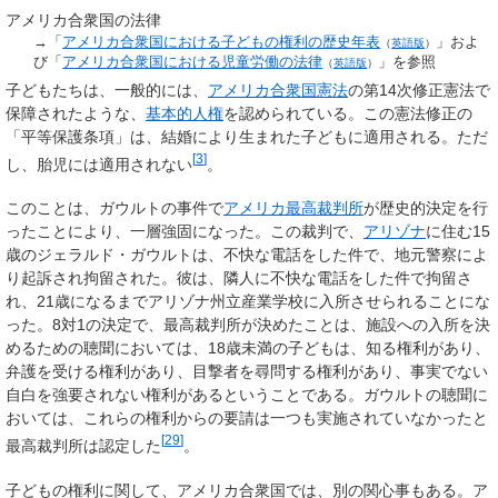
アメリカ合衆国の法律
→「
アメリカ合衆国における子どもの権利の歴史年表
」およ
（
英語版
）
び「
アメリカ合衆国における児童労働の法律
」を参照
（
英語版
）
子どもたちは、一般的には、
アメリカ合衆国憲法
の第14次修正憲法で
保障されたような、
基本的人権
を認められている。この憲法修正の
「平等保護条項」は、結婚により生まれた子どもに適用される。ただ
[
3
]
し、胎児には適用されない
。
このことは、ガウルトの事件で
アメリカ最高裁判所
が歴史的決定を行
ったことにより、一層強固になった。この裁判で、
アリゾナ
に住む15
歳のジェラルド・ガウルトは、不快な電話をした件で、地元警察によ
り起訴され拘留された。彼は、隣人に不快な電話をした件で拘留さ
れ、21歳になるまでアリゾナ州立産業学校に入所させられることにな
った。8対1の決定で、最高裁判所が決めたことは、施設への入所を決
めるための聴聞においては、18歳未満の子どもは、知る権利があり、
弁護を受ける権利があり、目撃者を尋問する権利があり、事実でない
自白を強要されない権利があるということである。ガウルトの聴聞に
おいては、これらの権利からの要請は一つも実施されていなかったと
[
29
]
最高裁判所は認定した
。
子どもの権利に関して、アメリカ合衆国では、別の関心事もある。ア