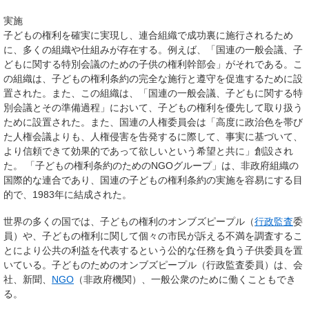
実施
子どもの権利を確実に実現し、連合組織で成功裏に施行されるため
に、多くの組織や仕組みが存在する。例えば、「国連の一般会議、子
どもに関する特別会議のための子供の権利幹部会」がそれである。こ
の組織は、子どもの権利条約の完全な施行と遵守を促進するために設
置された。また、この組織は、「国連の一般会議、子どもに関する特
別会議とその準備過程」において、子どもの権利を優先して取り扱う
ために設置された。また、国連の人権委員会は「高度に政治色を帯び
た人権会議よりも、人権侵害を告発するに際して、事実に基づいて、
より信頼できて効果的であって欲しいという希望と共に」創設され
た。 「子どもの権利条約のためのNGOグループ」は、非政府組織の
国際的な連合であり、国連の子どもの権利条約の実施を容易にする目
的で、1983年に結成された。
世界の多くの国では、子どもの権利のオンブズピープル（
行政監査
委
員）や、子どもの権利に関して個々の市民が訴える不満を調査するこ
とにより公共の利益を代表するという公的な任務を負う子供委員を置
いている。子どものためのオンブズピープル（行政監査委員）は、会
社、新聞、
NGO
（非政府機関）、一般公衆のために働くこともでき
る。