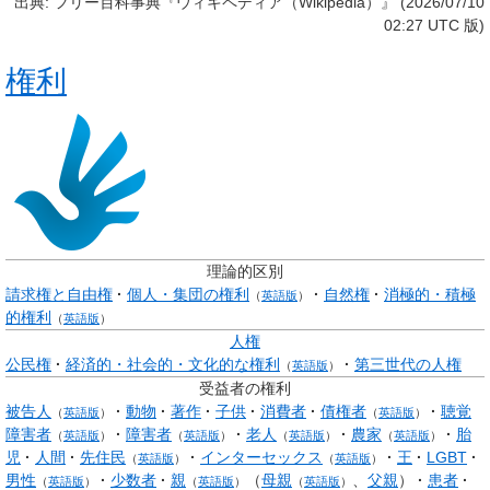
出典: フリー百科事典『ウィキペディア（Wikipedia）』 (2026/07/10
02:27 UTC 版)
権利
理論的区別
請求権と自由権
個人・集団の権利
自然権
消極的・積極
（
英語版
）
的権利
（
英語版
）
人権
公民権
経済的・社会的・文化的な権利
第三世代の人権
（
英語版
）
受益者の権利
被告人
動物
著作
子供
消費者
債権者
聴覚
（
英語版
）
（
英語版
）
障害者
障害者
老人
農家
胎
（
英語版
）
（
英語版
）
（
英語版
）
（
英語版
）
児
人間
先住民
インターセックス
王
LGBT
（
英語版
）
（
英語版
）
男性
少数者
親
（
母親
、
父親
）
患者
（
英語版
）
（
英語版
）
（
英語版
）