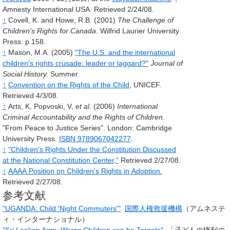
Amnesty International USA. Retrieved 2/24/08.
↑
Covell, K. and Howe, R.B. (2001)
The Challenge of
Children's Rights for Canada
. Wilfrid Laurier University
Press. p 158.
↑
Mason, M.A. (2005)
"The U.S. and the international
children's rights crusade: leader or laggard?"
Journal of
Social History.
Summer.
↑
Convention on the Rights of the Child
, UNICEF.
Retrieved 4/3/08.
↑
Arts, K, Popvoski, V,
et al.
(2006)
International
Criminal Accountability and the Rights of Children
.
"From Peace to Justice Series". London: Cambridge
University Press.
ISBN 9789067042277
.
↑
"Children's Rights Under the Constitution Discussed
at the National Constitution Center,"
Retrieved 2/27/08.
↑
AAAA Position on Children's Rights in Adoption.
Retrieved 2/27/08.
参考文献
"UGANDA: Child 'Night Commuters'"
.
国際人権救援機構
（アムネステ
ィ・インターナショナル）