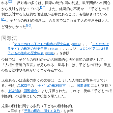
[
23
]
れる
。反対者の多くは、国家の統治､国の利益、親子関係への関心
[
24
]
から反対を行なっている
。また、経済的な不足や、「子どもの権
利に反対する伝統的な価値観が基盤にあること」も指摘されている
[
25
]
。子どもの権利の概念は、合衆国ではこれまで人の注意をほとん
[
26
]
ど引かなかった
。
国際法
→「
マリにおける子どもの権利の歴史年表
」、「
チリにおけ
（
英語版
）
る子どもの権利の歴史年表
」、および「
コロンビアにおける
（
英語版
）
子どもの権利の歴史年表
」を参照
（
英語版
）
今日では、子どもの権利のための国際的な法的規範の基礎として、
「人権の普遍的宣言」が見られる。世界中には、子どもの権利に重点
のある法律や条約がいくつか存在する。
現在あるいは過去の多くの文書は、こうした人権に影響を与えてい
る。例えば
1923年
の「
子どもの権利宣言
」は、
国際連盟
により支持さ
れ、
1946年
に
国際連合
により採択された。これは、後年「子どもの権
利条約」の基盤としての役割を果たした。
児童の権利に関する条約（子どもの権利条約）
→詳細は「
児童の権利に関する条約
」を参照