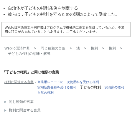
自治体
が子どもの権利
条例
を
制定する
彼らは，子どもの権利を守るための
活動
によって
受賞した
。
Weblio日本語例文用例辞書はプログラムで機械的に例文を生成しているため、不適
切な項目が含まれていることもあります。ご了承くださいませ。
Weblio国語辞典
>
同じ種類の言葉
>
法
>
権利
>
権利
>
子どもの権利
の意味・解説
「子どもの権利」と同じ種類の言葉
権利に関連する言葉
商業用レコードの二次使用料を受ける権利
子どもの権利
実用新案登録を受ける権利
実演家の権利
自然の権利
同じ種類の言葉
権利に関連する言葉