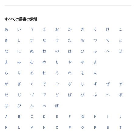
すべての辞書の索引
あ
い
う
え
お
か
き
く
け
こ
さ
し
す
せ
そ
た
ち
つ
て
と
な
に
ぬ
ね
の
は
ひ
ふ
へ
ほ
ま
み
む
め
も
や
ゆ
よ
ら
り
る
れ
ろ
わ
を
ん
が
ぎ
ぐ
げ
ご
ざ
じ
ず
ぜ
ぞ
だ
ぢ
づ
で
ど
ば
び
ぶ
べ
ぼ
ぱ
ぴ
ぷ
ぺ
ぽ
Ａ
Ｂ
Ｃ
Ｄ
Ｅ
Ｆ
Ｇ
Ｈ
Ｉ
Ｊ
Ｋ
Ｌ
Ｍ
Ｎ
Ｏ
Ｐ
Ｑ
Ｒ
Ｓ
Ｔ