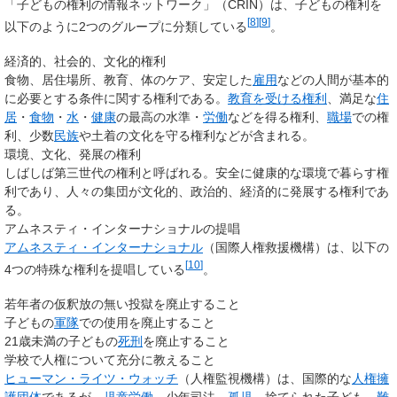
「子どもの権利の情報ネットワーク」（CRIN）は、子どもの権利を
[
8
]
[
9
]
以下のように2つのグループに分類している
。
経済的、社会的、文化的権利
食物、居住場所、教育、体のケア、安定した
雇用
などの人間が基本的
に必要とする条件に関する権利である。
教育を受ける権利
、満足な
住
居
・
食物
・
水
・
健康
の最高の水準・
労働
などを得る権利、
職場
での権
利、少数
民族
や土着の文化を守る権利などが含まれる。
環境、文化、発展の権利
しばしば第三世代の権利と呼ばれる。安全に健康的な環境で暮らす権
利であり、人々の集団が文化的、政治的、経済的に発展する権利であ
る。
アムネスティ・インターナショナルの提唱
アムネスティ・インターナショナル
（国際人権救援機構）は、以下の
[
10
]
4つの特殊な権利を提唱している
。
若年者の仮釈放の無い投獄を廃止すること
子どもの
軍隊
での使用を廃止すること
21歳未満の子どもの
死刑
を廃止すること
学校で人権について充分に教えること
ヒューマン・ライツ・ウォッチ
（人権監視機構）は、国際的な
人権擁