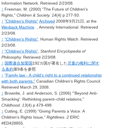
Information Network. Retrieved 2/23/08.
↑
Freeman, M. (2000) "The Future of Children's
Rights,"
Children & Society. 14
(4) p 277-93.
↑
"Children's Rights"
Archived
2008年9月21日, at the
Wayback Machine
.
, Amnesty International. Retrieved
2/23/08.
↑
"Children's Rights"
, Human Rights Watch. Retrieved
2/23/08.
↑
"Children's Rights"
,
Stanford Encyclopedia of
Philosophy.
Retrieved 2/23/08.
↑
国際連合加盟国
192カ国が署名した
児童の権利に関す
る条約
第9条を参照
↑
"Family law - A child's right to a continued relationship
with both parents."
Canadian Children's Rights Council.
Retrieved March 29, 2008.
↑
Brownlie, J. and Anderson, S. (2006) "'Beyond Anti-
Smacking': Rethinking parent–child relations,"
Childhood. 13
(4) p 479-498.
↑
Cutting, E. (1999) "Giving Parents a Voice: A
Children's Rights Issue,"
Rightlines. 2
ERIC
#ED428855.