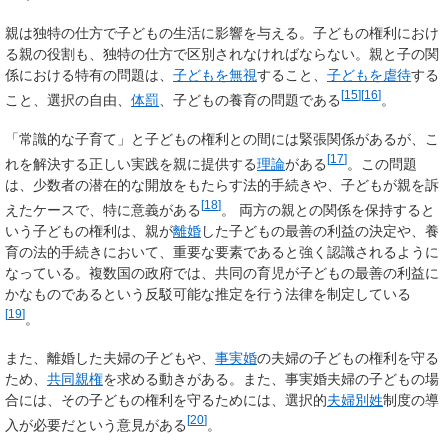
親は独特の仕方で子どもの生活に影響を与える。子どもの権利におけ
る親の役割も、独特の仕方で区別されなければならない。親と子の関
係における特有の問題は、
子どもを無視
すること、
子どもを虐待
する
[
15
]
[
16
]
こと、選択の自由、
体罰
、子どもの養育の問題である
。
「常識的な子育て」と子どもの権利との間には緊張関係があるが、こ
[
17
]
れを解決する正しい実践を親に提供する
理論
がある
。この問題
は、少数者の潜在的な開放をもたらす法的手続きや、子どもが親を訴
[
18
]
えたケースで、特に意義がある
。 両方の親との関係を保持すると
いう子どもの権利は、親が
離婚
した子どもの最善の利益の決定や、養
育の法的手続きにおいて、重要な要素であると強く認識されるように
なっている。複数国の政府では、共同の育児が子どもの最善の利益に
かなものであるという反駁可能な推定を行う法律を制定している
[
19
]
。
また、離婚した夫婦の子どもや、
事実婚
の夫婦の子どもの権利を守る
ため、
共同親権
を求める動きがある。また、事実婚夫婦の子どもの場
合には、その子どもの権利を守るためには、選択的
夫婦別姓
制度の導
[
20
]
入が必要だという意見がある
。