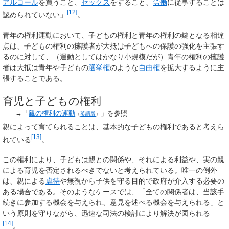
アルコール
を買うこと、
セックス
をすること、
労働
に従事することは
[
12
]
認められていない」
。
青年の権利運動において、子どもの権利と青年の権利の鍵となる相違
点は、子どもの権利の擁護者が大抵は子どもへの保護の強化を主張す
るのに対して、（運動としてはかなり小規模だが）青年の権利の擁護
者は大抵は青年や子どもの
選挙権
のような
自由権
を拡大するように主
張することである。
育児と子どもの権利
→「
親の権利の運動
」を参照
（
英語版
）
親によって育てられることは、基本的な子どもの権利であると考えら
[
13
]
れている
。
この権利により、子どもは親との関係や、それによる利益や、実の親
による育児を否定されるべきでないと考えられている。唯一の例外
は、親による
虐待
や無視から子供を守る目的で政府が介入する必要の
ある場合である。そのようなケースでは、「全ての関係者は、当該手
続きに参加する機会を与えられ、意見を述べる機会を与えられる」と
いう原則を守りながら、迅速な司法の検討により解決が図られる
[
14
]
。