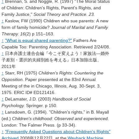
↑
Brennan, S. and Noggle, R. (1997) "The Moral Status
of Children: Children's Rights, Parent's Rights, and
Family Justice,"
Social Theory and Practice. 23.
↑
Kaslow, FW (1990) Children who sue parents: A new
form of family homicide?
Journal of Marital and Family
Therapy. 16
(2) p 151–163.
↑
"What is equal shared parenting?"
Fathers Are
Capable Too: Parenting Association. Retrieved 2/24/08.
↑
日本弁護士連合会編『今こそ変えよう！家族法―婚外
子差別・選択的夫婦別姓を考える』日本加除出版、
2011年
↑
Starr, RH (1975)
Children's Rights: Countering the
Opposition.
Paper presented at the 83rd Annual
Meeting of the in Chicago, Illinois, Aug. 30-Sept. 3,
1975. ERIC ID# ED121416.
↑
DeLamater, J.D. (2003)
Handbook of Social
Psychology.
Springer. p 150.
↑
Lansdown, G. (1994). "Children's rights," in B. Mayall
(ed.)
Children's childhood: Observed and experienced.
London: The Falmer Press. (p 33-34).
↑
"Frequently Asked Questions about Children's Rights"
Archived
2008年12月22日, at the
Wayback Machine
.
,