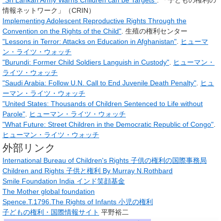
"Sri Lankan Army Warns Children can be Targets"
. 「子どもの権利の
情報ネットワーク」（CRIN）
Implementing Adolescent Reproductive Rights Through the
Convention on the Rights of the Child"
. 生殖の権利センター
"Lessons in Terror: Attacks on Education in Afghanistan"
.
ヒューマ
ン・ライツ・ウォッチ
"Burundi: Former Child Soldiers Languish in Custody"
.
ヒューマン・
ライツ・ウォッチ
"Saudi Arabia: Follow U.N. Call to End Juvenile Death Penalty"
.
ヒュ
ーマン・ライツ・ウォッチ
"United States: Thousands of Children Sentenced to Life without
Parole"
.
ヒューマン・ライツ・ウォッチ
"What Future: Street Children in the Democratic Republic of Congo"
.
ヒューマン・ライツ・ウォッチ
外部リンク
International Bureau of Children's Rights 子供の権利の国際事務局
Children and Rights 子供と権利 By Murray N.Rothbard
Smile Foundation India インド笑顔基金
The Mother global foundation
Spence.T.1796.The Rights of Infants 小児の権利
子どもの権利・国際情報サイト
平野裕二