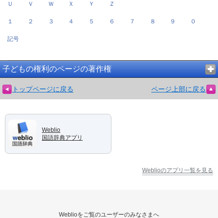
Ｕ
Ｖ
Ｗ
Ｘ
Ｙ
Ｚ
１
２
３
４
５
６
７
８
９
０
記号
子どもの権利のページの著作権
トップページに戻る
ページ上部に戻る
Weblio
国語辞典アプリ
Weblioのアプリ一覧を見る
Weblioをご覧のユーザーのみなさまへ