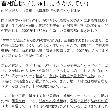
首相官邸（しゅしょうかんてい）
内閣総理大臣
（
首相
）の
職務
遂行
の
拠点
となる
建物
国会議事堂
や
各省庁
の
ビル
が
建ち
連ねる
霞ヶ関
の
近く
にある
首相
の
仕
事場
。
所在地
は
永田町
。
閣議
や
懇談会
、
内閣官房長官
の
記者会見
など
が行
われる。
2002年4月
30日
から
新し
い首相官邸が
動き
出した
。
1929年
に
建設され
た
以前
の首相官邸は、
建物
自体
の
老朽化
が
進み
、こ
の
時代
には
使い
に
くいもの
になって
いた。そこで、
1987年
、
当時
の
中
曽根内閣
は、首相官邸の
建て替え
を
閣議決定
し、
2002年
に
入って
よう
やく
新し
い首相官邸が
完成した
。
新首相官邸は、
アメリカ
の
ホワイトハウス
が
モデル
となって
いて、
屋
上
に２か所の
ヘリポート
が
設けられ
たのをはじめ、
これまで
になかっ
た広い庭がついたのが
特徴
だ。
首相
の
執務室
は
最上階
の
５階
にあり、
４階
には
閣議
室などが
置かれ
ている。
また、
地下１階
には
危機管理セ
ンター
が
設けられ
、
非常事態
に
備えて
いる。
一方
、首相官邸に
隣接する
首相公邸
は、
首相
の
プライベートな
生活の
ために
用意され
ている。
現在の
小泉
首相
は、
官邸
と
公邸
が
結ばれた
渡
り廊下
を
通って
、
それぞれの
建物
に
行き来して
いる。
これまで
使われ