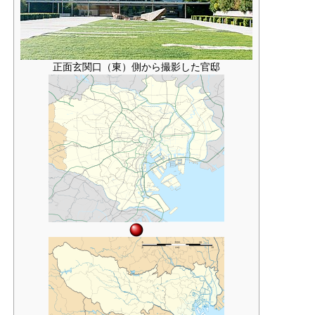
正面玄関口（東）側から撮影した官邸