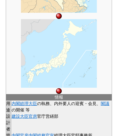
情報
用
内閣総理大臣
の執務、内外要人の迎賓・会見、
閣議
途
の開催 等
設
建設大臣官房
官庁営繕部
計
者
管
内閣官房
内閣総務官室
総理大臣官邸事務所