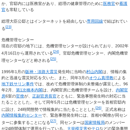
か、官邸内には医務室があり、総理の健康管理のために
医務官
や
看護
官
も常駐している
総理大臣公邸とはインターネットを経由しない
専用回線
で結ばれてい
[
23
]
る
。
危機管理センター
現在の官邸の地下には、危機管理センターが設けられており、2002年
[
24
]
4月16日から運用されている
。
官邸危機管理センター
、
内閣危機管
[
25
]
理センター
などと称される
。
1995年1月の
阪神・淡路大震災
発生時に当時の
村山内閣
は、情報の集
約と迅速な震災対応を欠いた。また、同年3月の
オウム真理教
による
地下鉄サリン事件
では、改めて危機管理体制の未整備が露呈した。96
年2月、
第1次橋本内閣
は、内閣官房に危機管理チームを設け、
内閣官
房
6室の
官僚
が、
正
副官房長官
とともに、緊急事態発生時の対応に当
たることとした。そして同年5月には危機管理センターを首相官邸内
[
26
]
に設け、24時間態勢で情報集約に当たることとした
。正式名称は
内閣情報集約センター
で、緊急事態発生時には、首相や閣僚が同セン
[
27
]
ターに参集することになる
。同センターは
国家情報局
のメンバー
が24時間体制で運用を行っている。
大規模災害
や
テロ
などの緊急事態