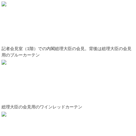
記者会見室（1階）での内閣総理大臣の会見。背後は総理大臣の会見
用のブルーカーテン
総理大臣の会見用のワインレッドカーテン