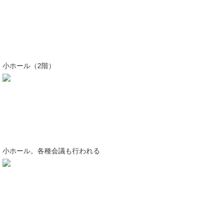
小ホール（2階）
小ホール。各種会議も行われる