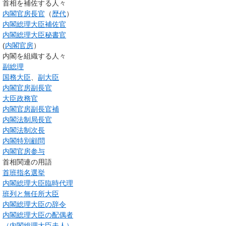
首相を補佐する人々
内閣官房長官
（
歴代
）
内閣総理大臣補佐官
内閣総理大臣秘書官
(
内閣官房
）
内閣を組織する人々
副総理
国務大臣
、
副大臣
内閣官房副長官
大臣政務官
内閣官房副長官補
内閣法制局長官
内閣法制次長
内閣特別顧問
内閣官房参与
首相関連の用語
首班指名選挙
内閣総理大臣臨時代理
班列と無任所大臣
内閣総理大臣の辞令
内閣総理大臣の配偶者
（内閣総理大臣夫人）