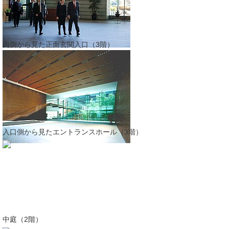
内側から見た正面玄関入口（3階）
入口側から見たエントランスホール（3階）
中庭（2階）