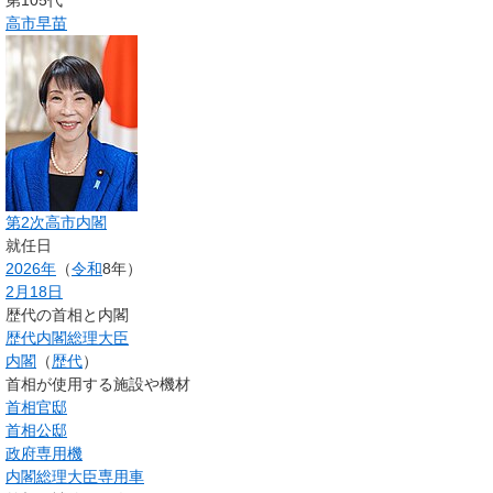
第105代
高市早苗
第2次高市内閣
就任日
2026年
（
令和
8年）
2月18日
歴代の首相と内閣
歴代内閣総理大臣
内閣
（
歴代
）
首相が使用する施設や機材
首相官邸
首相公邸
政府専用機
内閣総理大臣専用車