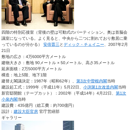
四階の特別応接室（背後の壁は可動式のパーティション。奥は首脳会
議室になっている。よく見ると、中央から二つに割れており敷居に乗
っているのが分かる）
安倍晋三
と
ディック・チェイニー
、2007年2月
21日
敷地の広さ：4万6000平方メートル
建物大きさ：敷地 90メートル × 50メートル、高さ35メートル
延床面積：2万5000平方メートル
構造：地上5階、地下1階
建替え閣議決定：1987年（昭和62年）、
第3次中曽根内閣
当時
建設起工式：1999年（平成11年）5月22日、
小渕第1次改造内閣
当時
新官邸開館（テープカット）：2002年（平成14年）4月22日、
第1次
小泉内閣
当時
建設費：435億円（総工費：約700億円）
設計：
建設
大臣官房
官庁営繕部
ギャラリー