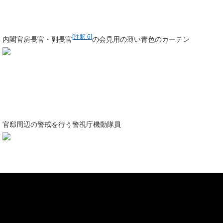
[
注釈 6
]
内閣官房長官・副長官
の会見用の薄い青色のカーテン
官邸周辺の警戒を行う警視庁機動隊員
警視庁総理大臣官邸警備隊