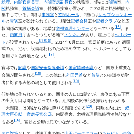
総理
、
内閣官房長官
、
内閣官房副長官
の執務室、4階には
閣議
室、
内
閣
執務室、
首脳会議
室、特別応接室が置かれ、この2層に執務機能が
集中している。3階は
事務室
と
玄関
ホール
、2階には
レセプションホー
ル
と
貴賓
室が設けられている。1階は
記者会見
室や
記者クラブ
など広
[
16
]
報関係の施設がある。地階は
危機管理センター
となっている
。ま
た、
内閣府
庁舎へとつながる地下
トンネル
があり、屋上には
ヘリポー
[
注釈 5
]
ト
が設置されている
。2014年8月には、官邸前庭にあった循環
式の人工池が、設備老朽化のため埋め立てられ、ヘリポートとしても
[
17
]
使用できる緑地となった
。
官邸では
閣議
や
国家安全保障会議
や
国家情報会議
など、国政上重要な
[
18
]
会議が開催される
。この他にも
外国
元首
など
首脳
との会談や功労
[
19
]
者に対する表彰の場として使用される
。
傾斜地に作られているため、西側の入口は1階だが、東側にある正面
の出入り口は3階となっている。組閣後の閣僚記念撮影が行われる
[
20
]
「大階段」は3階から2階に降りる階段である
。同敷地内には、
総
理大臣公邸
、
官房長官公邸
、内閣宿舎、危機管理用臨時宿泊施設など
[
16
]
もある
。官邸と公邸は庇でつながっている。
テロ対策
として、建設工事の際に
山王パークタワー
や
キャピトル東急