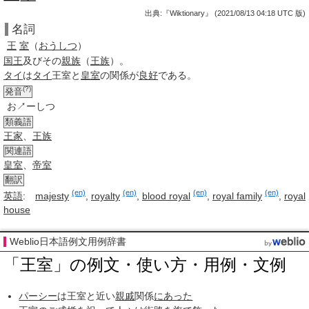
出典:『Wiktionary』 (2021/08/13 04:18 UTC 版)
名詞
王
室
（
おうしつ
）
国王
及びその
親族
（
王族
）。
タイ
は
タイ
王室
と
皇室
の関係が
良好
である。
(?)
発音
お↗ーしつ
類義語
王家
、
王族
関連語
皇室
、
帝室
翻訳
(en)
(en)
(en)
(en)
英語
:
majesty
,
royalty
,
blood royal
,
royal family
,
royal
house
Weblio日本語例文用例辞書
「王室」の例文・使い方・用例・文例
パーシー
は王室と近い
親戚
関係
にあった