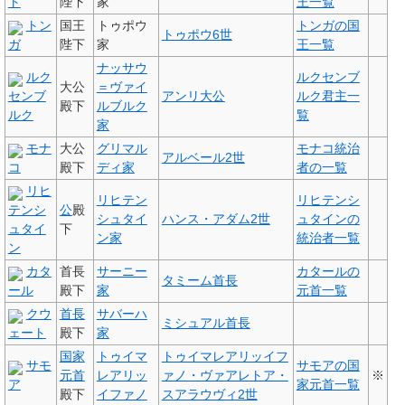
ト
陛下
家
王一覧
トン
国王
トゥポウ
トンガの国
トゥポウ6世
ガ
陛下
家
王一覧
ナッサウ
ルク
ルクセンブ
大公
＝ヴァイ
センブ
アンリ大公
ルク君主一
殿下
ルブルク
ルク
覧
家
モナ
大公
グリマル
モナコ統治
アルベール2世
コ
殿下
ディ家
者の一覧
リヒ
リヒテン
リヒテンシ
テンシ
公
殿
シュタイ
ハンス・アダム2世
ュタインの
ュタイ
下
ン家
統治者一覧
ン
カタ
首長
サーニー
カタールの
タミーム首長
ール
殿下
家
元首一覧
クウ
首長
サバーハ
ミシュアル首長
ェート
殿下
家
国家
トゥイマ
トゥイマレアリッイフ
サモ
サモアの国
元首
レアリッ
ァノ・ヴァアレトア・
※
ア
家元首一覧
殿下
イファノ
スアラウヴィ2世