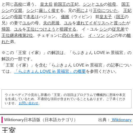
と同じ
高校
に通う。
皇太后
前国
王の王
妃。
シン
と
ユル
の
祖母
。
国王
シン
の
父親
。
シン
に
厳しく
接す
る。兄の
死に
より
王位
についた
。
王妃
シン
の
母親
で
本名
はハジョン。
儀嬪
（ウィビン） 前
皇太子
（
国王
の
兄）の妻で
ユル
の母。
夫の死後
、
ユル
を
連れて
イギリスへ
と
渡った
が
帰国
、
ユル
を
王位
につけよう
と
暗躍する
。 イ・ユル
シン
の
従兄弟
で
王位継承権
第2位
。チェギョンに
恋心を抱く
。
イ・ソン
シン
の年の
離
れた
弟。
※この「王室（イ家）」の解説は、「らぶきょん LOVE in 景福宮」の
解説の一部です。
「王室（イ家）」を含む「らぶきょん LOVE in 景福宮」の記事につい
ては、
「らぶきょん LOVE in 景福宮」の概要
を参照ください。
ウィキペディア小見出し辞書の「王室」の項目はプログラムで機械的に意味や本文
を生成しているため、不適切な項目が含まれていることもあります。ご了承くださ
いませ。
お問い合わせ
。
Wiktionary日本語版（日本語カテゴリ）
出典：
Wiktionary
王室