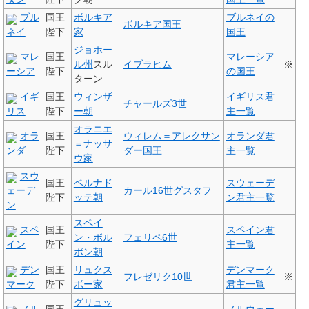
ブル
国王
ボルキア
ブルネイの
ボルキア国王
ネイ
陛下
家
国王
ジョホー
マレ
国王
マレーシア
ル州
スル
イブラヒム
※
ーシア
陛下
の国王
ターン
イギ
国王
ウィンザ
イギリス君
チャールズ3世
リス
陛下
ー朝
主一覧
オラニエ
オラ
国王
ウィレム＝アレクサン
オランダ君
＝ナッサ
ンダ
陛下
ダー国王
主一覧
ウ家
スウ
国王
ベルナド
スウェーデ
ェーデ
カール16世グスタフ
陛下
ッテ朝
ン君主一覧
ン
スペイ
スペ
国王
スペイン君
ン・ボル
フェリペ6世
イン
陛下
主一覧
ボン朝
デン
国王
リュクス
デンマーク
フレゼリク10世
※
マーク
陛下
ボー家
君主一覧
グリュッ