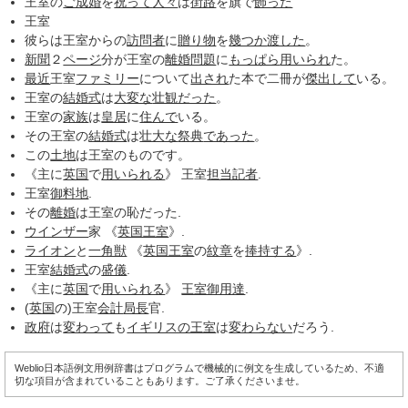
王室の
ご成婚
を
祝って
人々
は
街路
を旗で
飾った
王室
彼らは王室からの
訪問者
に
贈り物
を
幾つか
渡した
。
新聞
２
ページ
分が王室の
離婚問題
に
もっぱら
用いられ
た。
最近
王室
ファミリー
について
出され
た本で二冊が
傑出して
いる。
王室の
結婚式
は
大変な
壮観だった
。
王室の
家族
は
皇居
に
住んで
いる。
その王室の
結婚式
は
壮大な
祭典
であった
。
この
土地
は王室のものです。
《主に
英国
で
用いられる
》 王室
担当記者
.
王室
御料地
.
その
離婚
は王室の恥だった.
ウインザー
家 《
英国王室
》.
ライオン
と
一角獣
《
英国王室
の
紋章
を
捧持する
》.
王室
結婚式
の
盛儀
.
《主に
英国
で
用いられる
》
王室御用達
.
(
英国
の)王室
会計
局長
官.
政府
は
変わって
も
イギリスの王室
は
変わらない
だろう.
Weblio日本語例文用例辞書はプログラムで機械的に例文を生成しているため、不適
切な項目が含まれていることもあります。ご了承くださいませ。