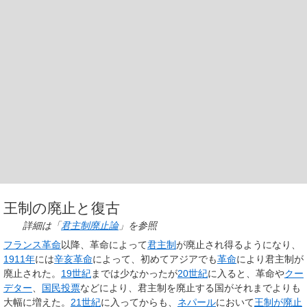
王制の廃止と復古
詳細は「
君主制廃止論
」を参照
フランス革命
以降、革命によって
君主制
が廃止され得るようになり、
1911年
には
辛亥革命
によって、初めてアジアでも
革命
により君主制が
廃止された。
19世紀
までは少なかったが
20世紀
に入ると、革命や
クー
デター
、
国民投票
などにより、君主制を廃止する国がそれまでよりも
大幅に増えた。
21世紀
に入ってからも、
ネパール
において
王制が廃止