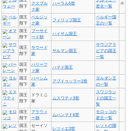
ノル
国王
ノルウェー
クスブル
ハーラル5世
※
ウェー
陛下
君主一覧
ク家
ベル
国王
ベルジッ
ベルギー国
フィリップ国王
ギー
陛下
ク家
王の一覧
オマ
国王
ブーサイ
ハイサム国王
ーン
陛下
ード朝
サウ
サウジアラ
国王
サウード
ジアラ
サルマン国王
ビアの国王
陛下
家
ビア
一覧
バー
国王
ハリーフ
ハマド国王
レーン
陛下
ァ家
ヨル
国王
ハーシム
ヨルダン王
アブドゥッラー2世
ダン
陛下
家
の一覧
エス
スワジラン
国王
ドラミニ
ワティ
ムスワティ3世
ドの国王一
陛下
家
ニ
覧
モロ
国王
アラウィ
モロッコの
ムハンマド6世
ッコ
陛下
ー朝
君主一覧
レソ
国王
セーイソ
レソトの国
レツィエ3世