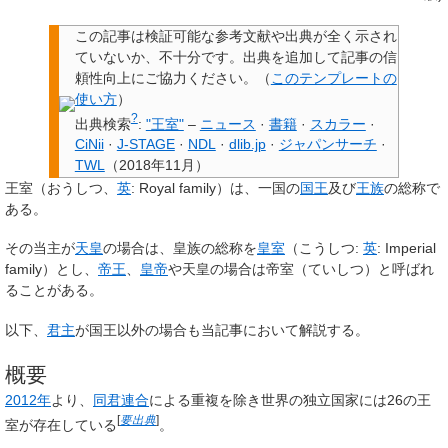
この記事は検証可能な参考文献や出典が全く示され
ていないか、不十分です。
出典を追加して記事の信
頼性向上にご協力ください。
（
このテンプレートの
使い方
）
?
出典検索
:
"王室"
–
ニュース
·
書籍
·
スカラー
·
CiNii
·
J-STAGE
·
NDL
·
dlib.jp
·
ジャパンサーチ
·
TWL
（
2018年11月
）
王室
（おうしつ、
英
:
Royal family
）は、一国の
国王
及び
王族
の総称で
ある。
その当主が
天皇
の場合は、皇族の総称を
皇室
（こうしつ:
英
:
Imperial
family
）とし、
帝王
、
皇帝
や天皇の場合は
帝室
（ていしつ）と呼ばれ
ることがある。
以下、
君主
が国王以外の場合も当記事において解説する。
概要
2012年
より、
同君連合
による重複を除き世界の独立国家には26の王
[
要出典
]
室が存在している
。