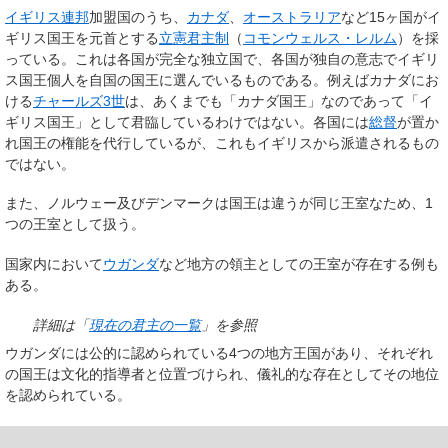
イギリス連邦
加盟国のうち、
カナダ
、
オーストラリア
など15ヶ国がイ
ギリス国王を元首とする
立憲君主制
（
コモンウェルス・レルム
）を採
っている。これは各国が完全な独立国で、各国が独自の意志でイギリ
ス国王個人を自国の国王に選んでいるものである。例えばカナダにお
ける
チャールズ3世
は、あくまでも「カナダ国王」なのであって「イ
ギリス国王」として君臨しているわけではない。各国には
総督
が置か
れ国王の権能を代行しているが、これもイギリスから派遣されるもの
ではない。
また、ノルウェー及びデンマークは国王は違うが同じ王室なため、1
つの王室として扱う。
国家内において
ウガンダ
など地方の領主としての王室が存在する例も
ある。
詳細は「
現在の君主の一覧
」を参照
ウガンダには公的に認められている4つの地方王国があり、それぞれ
の国王は文化的指導者と位置づけられ、儀礼的な存在としてその地位
を認められている。