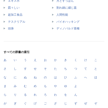
エキスポ
月とすっぽん
図々しい
割れ鍋に綴じ蓋
超加工食品
人間性能
テスクリアル
バイオハッキング
頭身
ディノバルド亜種
すべての辞書の索引
あ
い
う
え
お
か
き
く
け
こ
さ
し
す
せ
そ
た
ち
つ
て
と
な
に
ぬ
ね
の
は
ひ
ふ
へ
ほ
ま
み
む
め
も
や
ゆ
よ
ら
り
る
れ
ろ
わ
を
ん
が
ぎ
ぐ
げ
ご
ざ
じ
ず
ぜ
ぞ