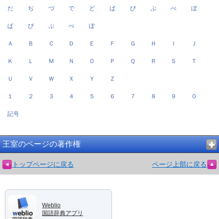
だ
ぢ
づ
で
ど
ば
び
ぶ
べ
ぼ
ぱ
ぴ
ぷ
ぺ
ぽ
Ａ
Ｂ
Ｃ
Ｄ
Ｅ
Ｆ
Ｇ
Ｈ
Ｉ
Ｊ
Ｋ
Ｌ
Ｍ
Ｎ
Ｏ
Ｐ
Ｑ
Ｒ
Ｓ
Ｔ
Ｕ
Ｖ
Ｗ
Ｘ
Ｙ
Ｚ
１
２
３
４
５
６
７
８
９
０
記号
王室のページの著作権
トップページに戻る
ページ上部に戻る
Weblio
国語辞典アプリ