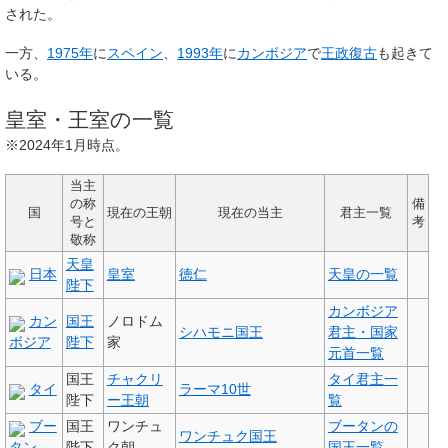
された。
一方、
1975年
に
スペイン
、
1993年
に
カンボジア
で
王政復古
も起きて
いる。
皇室・王室の一覧
※2024年1月時点。
当主
の称
備
国
現在の王朝
現在の当主
君主一覧
号と
考
敬称
天皇
日本
皇室
徳仁
天皇の一覧
陛下
カンボジア
カン
国王
ノロドム
シハモニ国王
君主・国家
ボジア
陛下
家
元首一覧
国王
チャクリ
タイ君主一
タイ
ラーマ10世
陛下
ー王朝
覧
ブー
国王
ワンチュ
ブータンの
ワンチュク国王
タン
陛下
ク朝
国王一覧