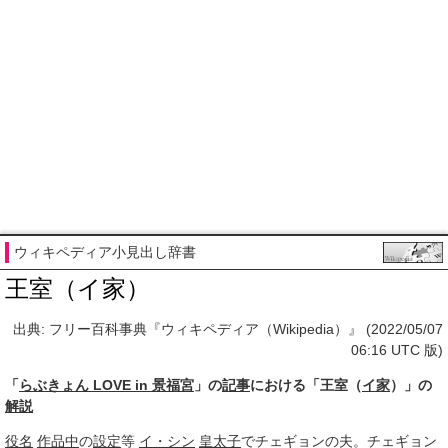
ウィキペディア小見出し辞書
王室（イ家）
出典: フリー百科事典『ウィキペディア（Wikipedia）』 (2022/05/07
06:16 UTC 版)
「
らぶきょん LOVE in 景福宮
」の
記事
における「王室（
イ家
）」の
解説
役名
作品中
の
設定
等
イ・シン
皇太子
でチェギョンの夫。チェギョン