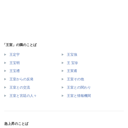
「王室」の隣のことば
王定宇
王宝強
王宝明
王 宝珍
王宝禮
王実甫
王室からの反発
王室その他
王室との交流
王室との関わり
王室と宮廷の人々
王室と情報機関
急上昇のことば