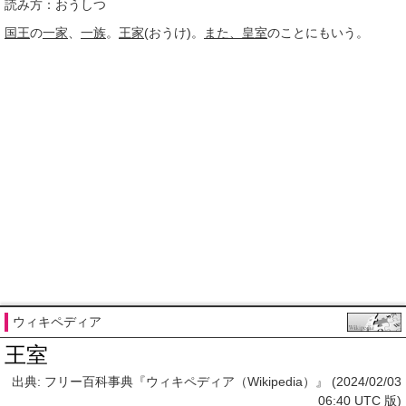
読み方：おうしつ
国王
の
一家
、
一族
。
王家
(おうけ)。
また、
皇室
のことにもいう。
ウィキペディア
王室
出典: フリー百科事典『ウィキペディア（Wikipedia）』 (2024/02/03
06:40 UTC 版)