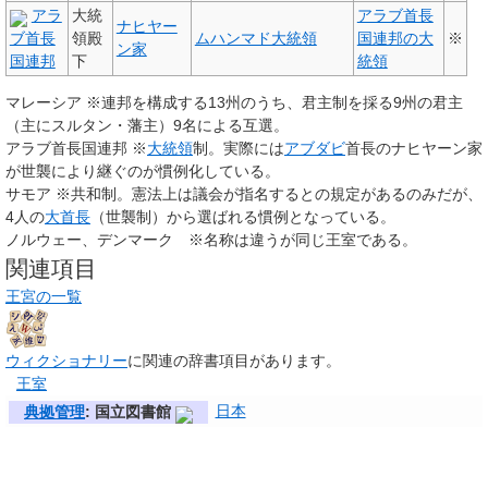
アラ
大統
アラブ首長
ナヒヤー
ブ首長
領殿
ムハンマド大統領
国連邦の大
※
ン家
国連邦
下
統領
マレーシア ※連邦を構成する13州のうち、君主制を採る9州の君主
（主にスルタン・藩主）9名による互選。
アラブ首長国連邦 ※
大統領
制。実際には
アブダビ
首長のナヒヤーン家
が世襲により継ぐのが慣例化している。
サモア ※共和制。憲法上は議会が指名するとの規定があるのみだが、
4人の
大首長
（世襲制）から選ばれる慣例となっている。
ノルウェー、デンマーク ※名称は違うが同じ王室である。
関連項目
王宮の一覧
ウィクショナリー
に関連の辞書項目があります。
王室
日本
典拠管理
: 国立図書館