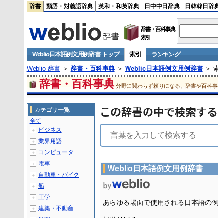
辞書
類語・対義語辞典
英和・和英辞典
日中中日辞典
日韓韓日辞
辞書・百科事典
索引
Weblio日本語例文用例辞書 トップ
索引
ランキング
Weblio 辞書
＞
辞書・百科事典
＞
Weblio日本語例文用例辞書
＞ 
辞書・百科事典
分野に関わらず頼りになる、辞書や百科事
この辞書の中で検索する
カテゴリ一覧
全て
ビジネス
＋
業界用語
＋
コンピュータ
＋
電車
＋
Weblio日本語例文用例辞書
自動車・バイク
＋
船
＋
工学
＋
あらゆる場面で使用される日本語の
建築・不動産
＋