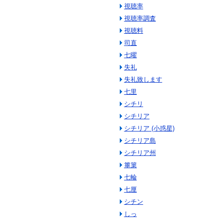
視聴率
視聴率調査
視聴料
司直
七曜
失礼
失礼致します
七里
シチリ
シチリア
シチリア (小惑星)
シチリア島
シチリア州
篳篥
七輪
七厘
シチン
しっ