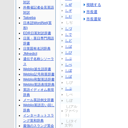
対訳
しぜ
視聴する
外務省記者会見英語
しぞ
市長選
対訳
しだ
Tatoeba
市長選挙
しぢ
日本語WordNet(英
和)
しづ
EDR日英対訳辞書
しで
日英・英日専門用語
しど
辞書
しば
日英固有名詞辞典
しび
JMnedict
しぶ
遺伝子名称シソーラ
ス
しべ
Weblio派生語辞書
しぼ
Weblio記号和英辞書
しぱ
Weblio和製英語辞書
しぴ
Weblio英語表現辞典
しぷ
英語イディオム表現
しぺ
辞典
メール英語例文辞書
しぽ
Weblio英語言い回し
し(アル
辞典
ファベッ
ト)
インターネットスラ
ング英和辞典
し(タイ
文字)
最強のスラング英会