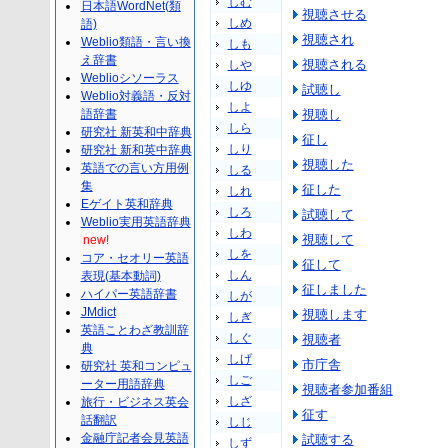
しむ
日本語WordNet(類
視聴させる
しめ
語)
視聴され
Weblio類語・言い換
しも
え辞書
視聴される
しや
Weblioシソーラス
しゆ
試聴し
Weblio対義語・反対
しよ
語辞書
視聴し
しら
研究社 新英和中辞典
征し
しり
研究社 新和英中辞典
視聴した
英語での言い方用例
しる
集
征した
しれ
Eゲイト英和辞典
しろ
試聴して
Weblio実用英語辞典
しわ
視聴して
new!
しを
コア・セオリー英語
征して
しん
表現(基本動詞)
征しました
ハイパー英語辞書
しが
JMdict
視聴します
しぎ
英語ことわざ教訓辞
しぐ
視聴者
典
しげ
市庁舎
研究社 英和コンピュ
しご
ーター用語辞典
視聴者参加番組
しざ
旅行・ビジネス英会
征す
話翻訳
しじ
金融庁記者会見英語
試聴する
しず