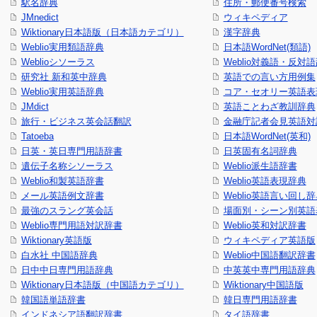
駅名辞典
住所・郵便番号検索
JMnedict
ウィキペディア
Wiktionary日本語版（日本語カテゴリ）
漢字辞典
Weblio実用類語辞典
日本語WordNet(類語)
Weblioシソーラス
Weblio対義語・反対
研究社 新和英中辞典
英語での言い方用例集
Weblio実用英語辞典
コア・セオリー英語表現
JMdict
英語ことわざ教訓辞典
旅行・ビジネス英会話翻訳
金融庁記者会見英語対
Tatoeba
日本語WordNet(英和)
日英・英日専門用語辞書
日英固有名詞辞典
遺伝子名称シソーラス
Weblio派生語辞書
Weblio和製英語辞書
Weblio英語表現辞典
メール英語例文辞書
Weblio英語言い回し
最強のスラング英会話
場面別・シーン別英語
Weblio専門用語対訳辞書
Weblio英和対訳辞書
Wiktionary英語版
ウィキペディア英語版
白水社 中国語辞典
Weblio中国語翻訳辞書
日中中日専門用語辞典
中英英中専門用語辞典
Wiktionary日本語版（中国語カテゴリ）
Wiktionary中国語版
韓国語単語辞書
韓日専門用語辞書
インドネシア語翻訳辞書
タイ語辞書