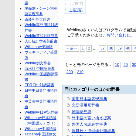
話
し(数字)
場面別・シーン別英
し(記号)
語表現辞典
斎藤和英大辞典
Weblio専門用語対訳
Weblioのさくいんはプログラムで
辞書
ご了承くださいませ。
お問い合わせ
。
Weblio英和対訳辞書
人口統計学英英辞書
Wiktionary英語版
...
.
＜前へ
1
2
37
38
39
40
ウィキペディア英語
版
Weblio例文辞書
もっと先のページを見る：
10
20
3
白水社 中国語辞典
200
210
Weblio中国語翻訳辞
書
EDR日中対訳辞書
同じカテゴリーのほかの辞書
日中中日専門用語辞
典
実用日本語表現辞典
中英英中専門用語辞
文語活用形辞書
典
難読語辞典
Weblio中日対訳辞書
Wiktionary日本語版
外来語の言い換え提案
（中国語カテゴリ）
外国人名読み方字典
Wiktionary中国語版
歌舞伎・浄瑠璃外題辞典
Tatoeba中国語例文