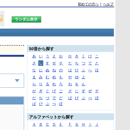
初めての方へ
|
ヘルプ
50音から探す
あ
い
う
え
お
か
き
く
け
こ
さ
し
す
せ
そ
た
ち
つ
て
と
な
に
ぬ
ね
の
は
ひ
ふ
へ
ほ
ま
み
む
め
も
や
ゆ
よ
ら
り
る
れ
ろ
わ
を
ん
が
ぎ
ぐ
げ
ご
ざ
じ
ず
ぜ
ぞ
だ
ぢ
づ
で
ど
ば
び
ぶ
べ
ぼ
ぱ
ぴ
ぷ
ぺ
ぽ
アルファベットから探す
Ａ
Ｂ
Ｃ
Ｄ
Ｅ
Ｆ
Ｇ
Ｈ
Ｉ
Ｊ