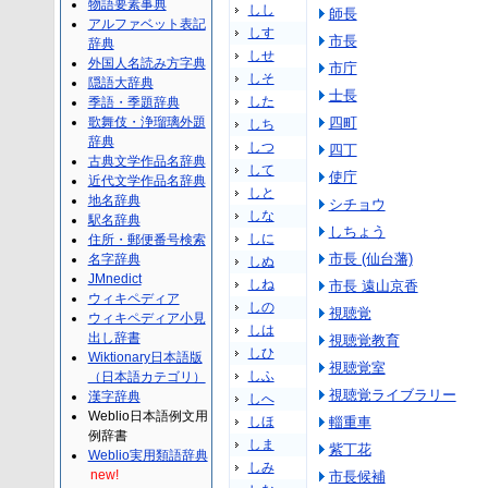
物語要素事典
しし
師長
アルファベット表記
しす
市長
辞典
しせ
外国人名読み方字典
市庁
しそ
隠語大辞典
士長
した
季語・季題辞典
歌舞伎・浄瑠璃外題
四町
しち
辞典
しつ
四丁
古典文学作品名辞典
して
使庁
近代文学作品名辞典
しと
地名辞典
シチョウ
しな
駅名辞典
しちょう
しに
住所・郵便番号検索
市長 (仙台藩)
名字辞典
しぬ
JMnedict
しね
市長 遠山京香
ウィキペディア
しの
視聴覚
ウィキペディア小見
しは
出し辞書
視聴覚教育
しひ
Wiktionary日本語版
視聴覚室
しふ
（日本語カテゴリ）
視聴覚ライブラリー
漢字辞典
しへ
Weblio日本語例文用
しほ
輜重車
例辞書
しま
紫丁花
Weblio実用類語辞典
しみ
new!
市長候補