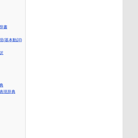
語辞書
(基本動詞)
訳
辞典
表現辞典