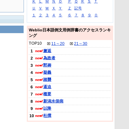
Ｋ
Ｌ
Ｍ
Ｎ
Ｏ
Ｐ
Ｑ
Ｒ
Ｓ
Ｔ
Ｕ
Ｖ
Ｗ
Ｘ
Ｙ
Ｚ
記号
１
２
３
４
５
６
７
８
９
０
Weblio日本語例文用例辞書のアクセスランキ
ング
TOP10
11～20
21～30
邂逅
1
為政者
2
黙祷
3
疑義
4
踏襲
5
逼迫
6
概要
7
新潟水俣病
8
以降
9
杜撰
10