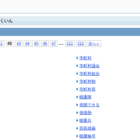
さくいん
...
.
41
42
43
44
45
46
47
211
212
次へ＞
市町村
市町村議会
市町村組合
市町村制
市町村長
輜重隊
視聴できる
弛張熱
輜重兵
四長雄蘂
輜重輸卒