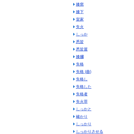
膝窩
膝下
室家
失火
しっか
悉皆
悉皆屋
膝膕
失格
失格 (曲)
失格し
失格した
失格者
失火罪
しっかと
確かり
しっかり
しっかりさせる