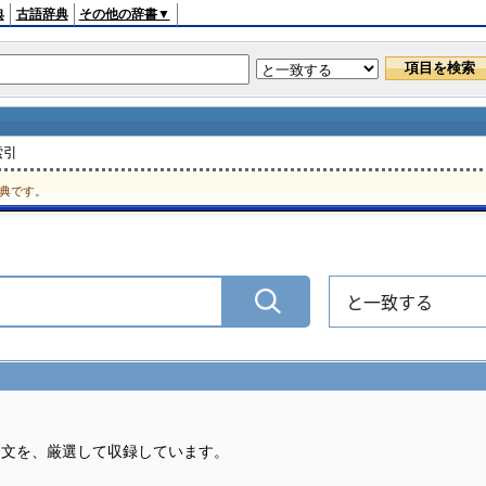
典
古語辞典
その他の辞書▼
索引
典です。
と一致する
例文を、厳選して収録しています。