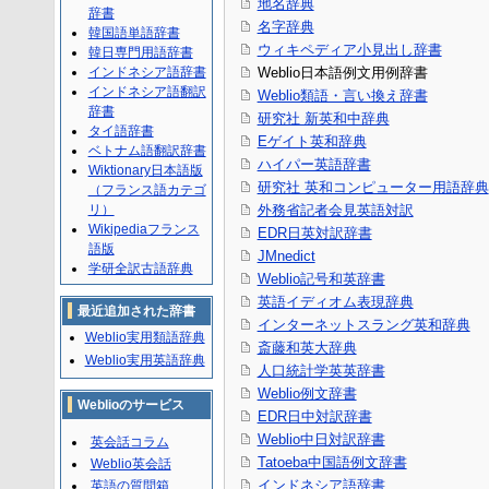
地名辞典
辞書
名字辞典
韓国語単語辞書
ウィキペディア小見出し辞書
韓日専門用語辞書
インドネシア語辞書
Weblio日本語例文用例辞書
インドネシア語翻訳
Weblio類語・言い換え辞書
辞書
研究社 新英和中辞典
タイ語辞書
Eゲイト英和辞典
ベトナム語翻訳辞書
ハイパー英語辞書
Wiktionary日本語版
研究社 英和コンピューター用語辞典
（フランス語カテゴ
リ）
外務省記者会見英語対訳
Wikipediaフランス
EDR日英対訳辞書
語版
JMnedict
学研全訳古語辞典
Weblio記号和英辞書
英語イディオム表現辞典
最近追加された辞書
インターネットスラング英和辞典
Weblio実用類語辞典
斎藤和英大辞典
Weblio実用英語辞典
人口統計学英英辞書
Weblio例文辞書
Weblioのサービス
EDR日中対訳辞書
Weblio中日対訳辞書
英会話コラム
Tatoeba中国語例文辞書
Weblio英会話
インドネシア語辞書
英語の質問箱