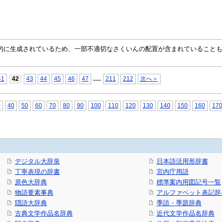
自動的に生成されているため、一部不適切なさくいんの配置が含まれていること
...
.
41
42
43
44
45
46
47
211
212
次へ＞
0
40
50
60
70
80
90
100
110
120
130
140
150
160
17
デジタル大辞泉
日本語活用形辞書
丁寧表現の辞書
宮内庁用語
原色大辞典
標準案内用図記号一覧
物語要素事典
アルファベット表記辞
隠語大辞典
季語・季題辞典
古典文学作品名辞典
近代文学作品名辞典