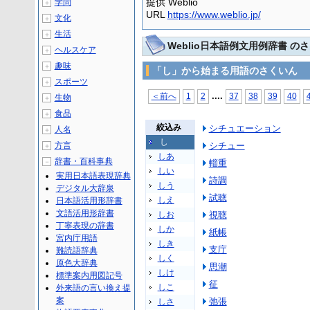
提供 Weblio
学問
＋
URL
https://www.weblio.jp/
文化
＋
生活
＋
Weblio日本語例文用例辞書 の
ヘルスケア
＋
趣味
＋
「し」から始まる用語のさくいん
スポーツ
＋
...
.
＜前へ
1
2
37
38
39
40
生物
＋
食品
＋
絞込み
シチュエーション
人名
＋
し
方言
シチュー
＋
しあ
辞書・百科事典
－
輜重
しい
実用日本語表現辞典
詩調
しう
デジタル大辞泉
試聴
しえ
日本語活用形辞書
文語活用形辞書
しお
視聴
丁寧表現の辞書
しか
紙帳
宮内庁用語
しき
支庁
難読語辞典
しく
原色大辞典
思潮
しけ
標準案内用図記号
征
しこ
外来語の言い換え提
案
弛張
しさ