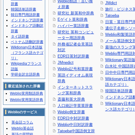
Weblio類語・言い換
JMdict
辞書
え辞書
旅行・ビジネス
韓国語単語辞書
研究社 新英和中辞典
韓日専門用語辞書
Tatoeba
Eゲイト英和辞典
インドネシア語辞書
日英・英日専門
インドネシア語翻訳
ハイパー英語辞書
遺伝子名称シソ
辞書
研究社 英和コンピュ
Weblio和製英語
タイ語辞書
ーター用語辞典
メール英語例文
ベトナム語翻訳辞書
外務省記者会見英語
最強のスラング
Wiktionary日本語版
対訳
（フランス語カテゴ
Weblio専門用
EDR日英対訳辞書
リ）
Wiktionary英語
JMnedict
Wikipediaフランス
白水社 中国語辞
Weblio記号和英辞書
語版
日中中日専門用
学研全訳古語辞典
英語イディオム表現
Wiktionary日
辞典
語カテゴリ）
最近追加された辞書
インターネットスラ
韓国語単語辞書
ング英和辞典
Weblio実用類語辞典
インドネシア語
斎藤和英大辞典
Weblio実用英語辞典
Wiktionary日
人口統計学英英辞書
ンス語カテゴリ
Weblio例文辞書
Weblioのサービス
EDR日中対訳辞書
英会話コラム
Weblio中日対訳辞書
Weblio英会話
Tatoeba中国語例文辞
英語の質問箱