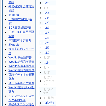
対訳
しだ
外務省記者会見英語
しぢ
対訳
しづ
Tatoeba
しで
日本語WordNet(英
しど
和)
EDR日英対訳辞書
しば
日英・英日専門用語
しび
辞書
しぶ
日英固有名詞辞典
しべ
JMnedict
しぼ
遺伝子名称シソーラ
しぱ
ス
Weblio派生語辞書
しぴ
Weblio記号和英辞書
しぷ
Weblio和製英語辞書
しぺ
Weblio英語表現辞典
しぽ
英語イディオム表現
し(アル
辞典
ファベッ
メール英語例文辞書
ト)
Weblio英語言い回し
し(タイ
辞典
文字)
インターネットスラ
し(数字)
ング英和辞典
し(記号)
最強のスラング英会