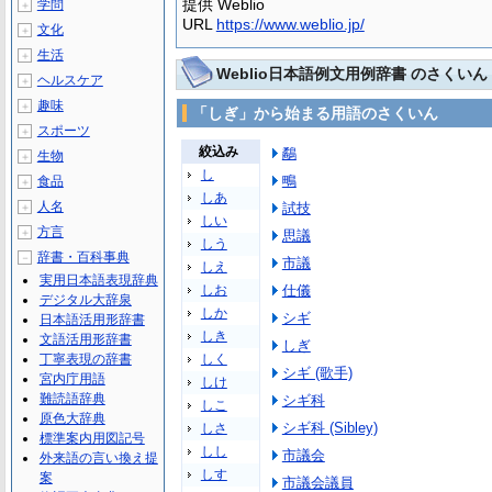
提供 Weblio
学問
＋
URL
https://www.weblio.jp/
文化
＋
生活
＋
Weblio日本語例文用例辞書 のさくいん
ヘルスケア
＋
趣味
＋
「しぎ」から始まる用語のさくいん
スポーツ
＋
絞込み
鷸
生物
＋
し
鴫
食品
＋
しあ
人名
試技
＋
しい
方言
＋
思議
しう
辞書・百科事典
－
市議
しえ
実用日本語表現辞典
しお
仕儀
デジタル大辞泉
しか
シギ
日本語活用形辞書
しき
文語活用形辞書
しぎ
丁寧表現の辞書
しく
シギ (歌手)
宮内庁用語
しけ
難読語辞典
シギ科
しこ
原色大辞典
シギ科 (Sibley)
しさ
標準案内用図記号
しし
市議会
外来語の言い換え提
しす
案
市議会議員