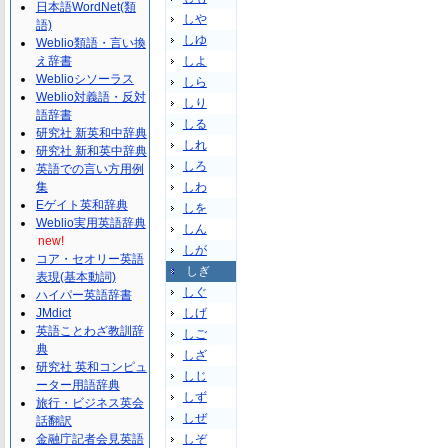
日本語WordNet(類
しや
語)
しゆ
Weblio類語・言い換
え辞書
しよ
Weblioシソーラス
しら
Weblio対義語・反対
しり
語辞書
しる
研究社 新英和中辞典
しれ
研究社 新和英中辞典
しろ
英語での言い方用例
集
しわ
Eゲイト英和辞典
しを
Weblio実用英語辞典
しん
new!
しが
コア・セオリー英語
しぎ
表現(基本動詞)
しぐ
ハイパー英語辞書
JMdict
しげ
英語ことわざ教訓辞
しご
典
しざ
研究社 英和コンピュ
しじ
ーター用語辞典
しず
旅行・ビジネス英会
しぜ
話翻訳
金融庁記者会見英語
しぞ