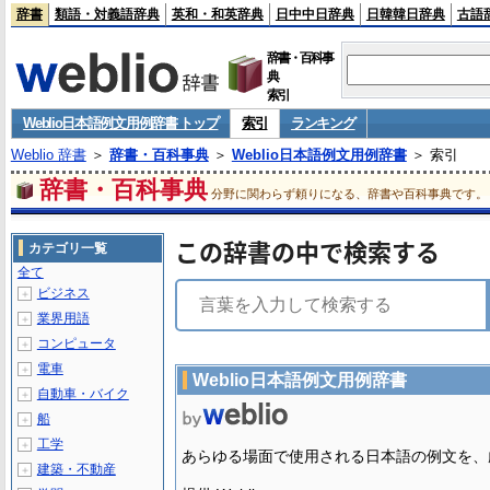
辞書
類語・対義語辞典
英和・和英辞典
日中中日辞典
日韓韓日辞典
古語
辞書・百科事
典
索引
Weblio日本語例文用例辞書 トップ
索引
ランキング
Weblio 辞書
＞
辞書・百科事典
＞
Weblio日本語例文用例辞書
＞ 索引
辞書・百科事典
分野に関わらず頼りになる、辞書や百科事典です。
この辞書の中で検索する
カテゴリ一覧
全て
ビジネス
＋
業界用語
＋
コンピュータ
＋
電車
＋
Weblio日本語例文用例辞書
自動車・バイク
＋
船
＋
工学
＋
あらゆる場面で使用される日本語の例文を、
建築・不動産
＋