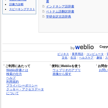
書
語彙力診断
インドネシア語辞書
スピーキングテスト
ベトナム語翻訳辞書
学研全訳古語辞典
Copyr
ビジネス
｜
業界用語
｜
コンピュータ
｜
文化
｜
生活
｜
ヘルスケア
｜
趣味
｜
ス
ご利用にあたって
便利にWeblioを使う
お問合
Weblio辞書とは
ウェブリオのアプリ
お問
検索の仕方
画像から探す
ヘルプ
利用規約
プライバシーポリシー
クッキー・アクセスデータ
について