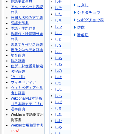
物語要素事典
しせ
しぎし
アルファベット表記
しそ
辞典
シギダチョウ
した
外国人名読み方字典
シギダチョウ科
しち
隠語大辞典
しつ
嗜虐
季語・季題辞典
して
歌舞伎・浄瑠璃外題
嗜虐症
辞典
しと
古典文学作品名辞典
しな
近代文学作品名辞典
しに
地名辞典
しぬ
駅名辞典
しね
住所・郵便番号検索
しの
名字辞典
JMnedict
しは
ウィキペディア
しひ
ウィキペディア小見
しふ
出し辞書
しへ
Wiktionary日本語版
しほ
（日本語カテゴリ）
しま
漢字辞典
Weblio日本語例文用
しみ
例辞書
しむ
Weblio実用類語辞典
しめ
new!
しも