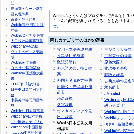
話
場面別・シーン別英
語表現辞典
Weblioのさくいんはプログラムで自動的に
斎藤和英大辞典
くいんの配置が含まれていることもあります
Weblio専門用語対訳
せ
。
辞書
Weblio英和対訳辞書
同じカテゴリーのほかの辞書
人口統計学英英辞書
Wiktionary英語版
実用日本語表現辞典
デジタル大辞泉
ウィキペディア英語
文語活用形辞書
丁寧表現の辞書
版
難読語辞典
原色大辞典
Weblio例文辞書
白水社 中国語辞典
外来語の言い換え提
物語要素事典
Weblio中国語翻訳辞
案
隠語大辞典
書
外国人名読み方字典
古典文学作品名
EDR日中対訳辞書
歌舞伎・浄瑠璃外題
駅名辞典
日中中日専門用語辞
辞典
JMnedict
典
地名辞典
Wiktionary日
中英英中専門用語辞
名字辞典
語カテゴリ）
典
Weblio中日対訳辞書
ウィキペディア小見
Weblio実用類語
Wiktionary日本語版
出し辞書
Weblioシソーラ
（中国語カテゴリ）
Weblio日本語例文用
研究社 新和英中
Wiktionary中国語版
例辞書
Weblio実用英語
Tatoeba中国語例文