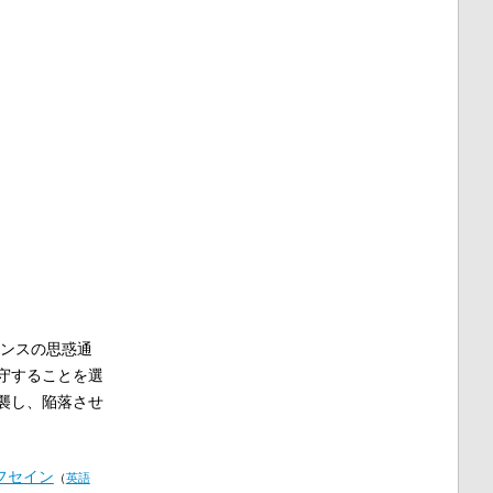
ンスの思惑通
守することを選
襲し、陥落させ
フセイン
（
英語