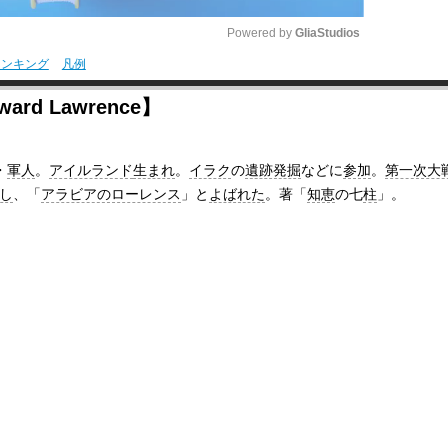
Powered by 
GliaStudios
ランキング
凡例
M
rd Lawrence】
u
t
・
軍人
。
アイルランド
生まれ
。
イラク
の
遺跡発掘
などに
参加
。
第一次大
e
し
、「
アラビアのローレンス
」と
よばれた
。著「
知恵
の七
柱
」。