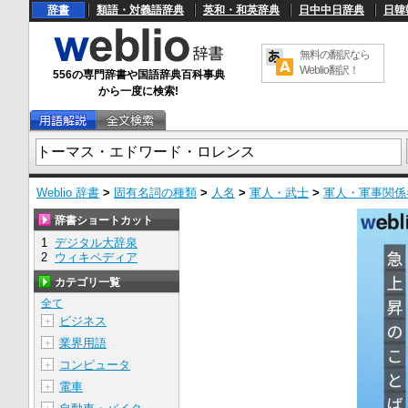
辞書
類語・対義語辞典
英和・和英辞典
日中中日辞典
日韓
無料の翻訳なら
Weblio翻訳！
556の専門辞書や国語辞典百科事典
から一度に検索!
Weblio 辞書
>
固有名詞の種類
>
人名
>
軍人・武士
>
軍人・軍事関係
辞書ショートカット
1
デジタル大辞泉
2
ウィキペディア
カテゴリ一覧
全て
ビジネス
＋
業界用語
＋
コンピュータ
＋
電車
＋