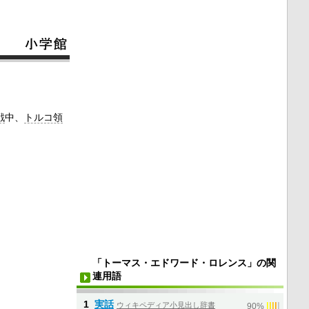
戦
中、
トルコ領
「トーマス・エドワード・ロレンス」の関
連用語
1
実話
ウィキペディア小見出し辞書
|
|
|
|
|
90%