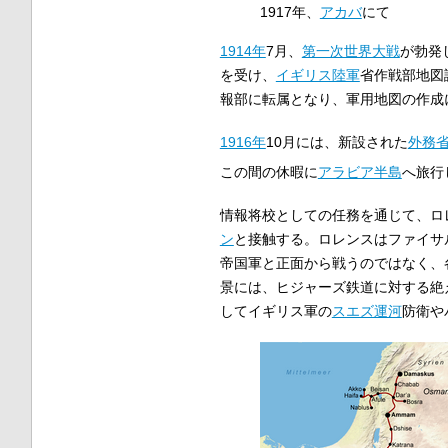
1917年、
アカバ
にて
1914年
7月、
第一次世界大戦
が勃発
を受け、
イギリス陸軍
省作戦部地図
報部に転属となり、軍用地図の作成
1916年
10月には、新設された
外務
この間の休暇に
アラビア半島
へ旅行
情報将校としての任務を通じて、ロ
ン
と接触する。ロレンスはファイサ
帝国軍と正面から戦うのではなく、
景には、ヒジャーズ鉄道に対する絶
してイギリス軍の
スエズ運河
防衛や