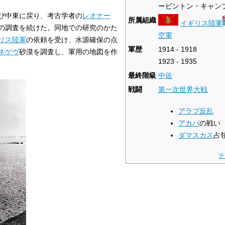
ービントン・キャン
び中東に戻り、考古学者の
レオナー
所属組織
イギリス陸軍
の調査を続けた。同地での研究のかた
空軍
リス陸軍
の依頼を受け、水源確保の点
軍歴
1914 - 1918
ネゲヴ
砂漠を調査し、軍用の地図を作
1923 - 1935
最終階級
中佐
戦闘
第一次世界大戦
アラブ反乱
アカバ
の戦い
ダマスカス
占
テ