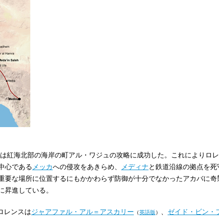
は紅海北部の海岸の町アル・ワジュの攻略に成功した。これによりロレ
中心である
メッカ
への侵攻をあきらめ、
メディナ
と鉄道沿線の拠点を死
重要な場所に位置するにもかかわらず防御が十分でなかったアカバに奇
に昇進している。
ロレンスは
ジャアファル・アル＝アスカリー
、
ゼイド・ビン・
（
英語版
）