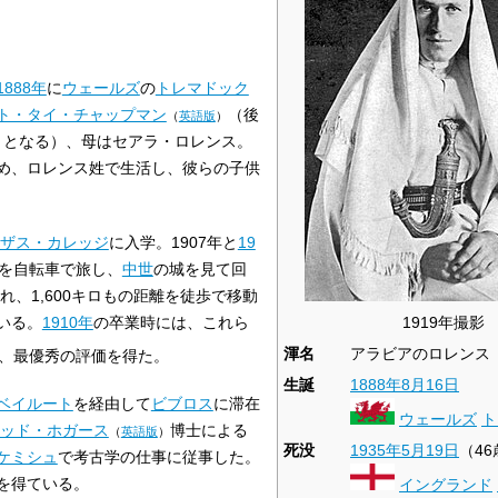
1888年
に
ウェールズ
の
トレマドック
ト・タイ・チャップマン
（後
（
英語版
）
となる）、母はセアラ・ロレンス。
）
め、ロレンス姓で生活し、彼らの子供
ザス・カレッジ
に入学。1907年と
19
を自転車で旅し、
中世
の城を見て回
れ、1,600キロもの距離を徒歩で移動
1919年撮影
いる。
1910年
の卒業時には、これら
渾名
アラビアのロレンス
、最優秀の評価を得た。
生誕
1888年
8月16日
ベイルート
を経由して
ビブロス
に滞在
ウェールズ
ト
ッド・ホガース
博士による
（
英語版
）
死没
1935年
5月19日
（4
ケミシュ
で考古学の仕事に従事した。
を得ている。
イングランド