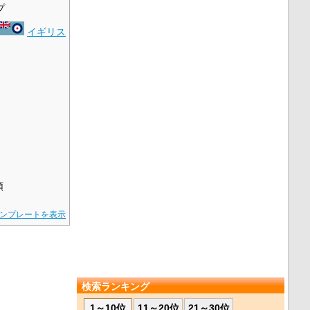
プ
イギリス
領
ンプレートを表示
検索ランキング
1～10位
11～20位
21～30位