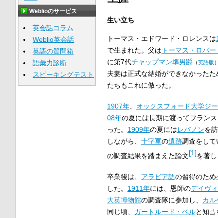
Weblioのサービス
生い立ち
英会話コラム
トーマス・エドワード・ロレンスは
Weblio英会話
で生まれた。父は
トーマス・ロバー
英語の質問箱
に第7代
チャップマン準男爵
語彙力診断
（
英語版
夫妻は正式な結婚ができなかったた
スピーキングテスト
たちもこれに倣った。
1907年
、
オックスフォード大学
ジー
08年
の夏には長期に渡ってフランス
った。
1909年
の夏には
レバノン
を訪
しながら、
十字軍
の
遺跡
調査をして
[
1
]
の調査結果を踏まえた論文
を著し
卒業後は、
アラビア語
の習得のため
した。
1911年
には、恩師の
デイヴィ
大英博物館
の調査隊に参加し、
カル
同じ頃、
ガートルード・ベル
と知己