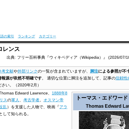
用語の索引
ランキング
カテゴリー
ロレンス
出典: フリー百科事典『ウィキペディア（Wikipedia）』 (2026/07/18 0
参考文献
や
外部リンク
の一覧が含まれていますが、
脚注
による参照が不
情報源が依然不明確です
。
適切な位置に脚注を追加して、記事の
信頼性
ださい。
（
2020年2月
）
homas Edward Lawrence、
1888年
8
トーマス・エドワード
リス
の
軍人
、
考古学者
。
オスマン帝
Thomas Edward La
反乱
）を支援した人物で、映画『
アラ
として知られる。