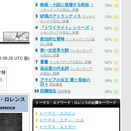
2
映画・小説に登場する乾拓
ウ
|
|
|
|
|
70%
ィキペディア小見出し辞書
3
砂漠のアトランティス
ウィキペ
|
|
|
|
|
70%
ディア小見出し辞書
4
『トワイライト』シリーズ
ウ
|
|
|
|
|
52%
ィキペディア小見出し辞書
5
政治的な冒険
ウィキペディア小見
|
|
|
|
|
52%
出し辞書
6
第一次世界大戦
ウィキペディア
|
|
|
|
|
52%
小見出し辞書
8:26 UTC 版)
7
著書
ウィキペディア小見出し辞書
|
|
|
|
|
52%
8
高品質の代名詞
ウィキペディア
|
|
|
|
|
52%
十分
小見出し辞書
向
9
アラビアの女王 愛と宿命の
|
|
|
|
|
38%
日々
百科事典
10
田隅恒生
百科事典
|
|
|
|
|
38%
・ロレンス
トーマス・エドワード・ロレンスのお隣キーワード
wrence
トーマス・エスピン
トーマス・エディ・ヒル
トーマス・エドガー