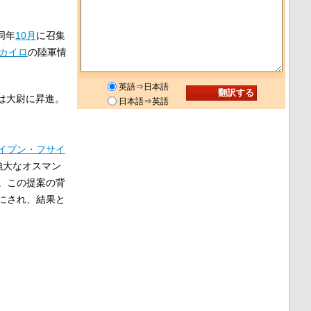
同年
10月
に召集
カイロ
の陸軍情
英語⇒日本語
は大尉に昇進。
日本語⇒英語
イブン・フサイ
強大なオスマン
。この提案の背
にされ、結果と