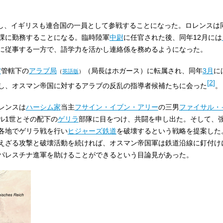
し、イギリスも連合国の一員として参戦することになった。ロレンスは
課に勤務することになる。臨時陸軍
中尉
に任官された後、同年12月には
に従事する一方で、語学力を活かし連絡係を務めるようになった。
省
管轄下の
アラブ局
（局長はホガース）に転属され、同年
3月
に
（
英語版
）
[
2
]
し、オスマン帝国に対するアラブの反乱の指導者候補たちに会った
。
レンスは
ハーシム家
当主
フサイン・イブン・アリー
の三男
ファイサル・
ル1世とその配下の
ゲリラ
部隊に目をつけ、共闘を申し出た。そして、
各地でゲリラ戦を行い
ヒジャーズ鉄道
を破壊するという戦略を提案した
えざる攻撃と破壊活動を続ければ、オスマン帝国軍は鉄道沿線に釘付け
パレスチナ進軍を助けることができるという目論見があった。