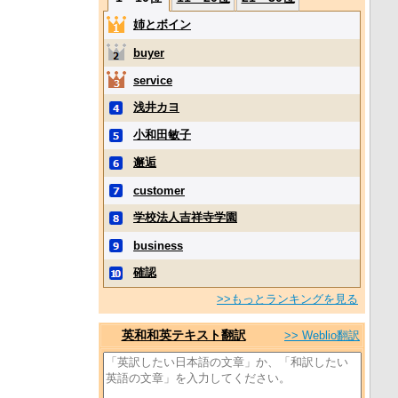
姉とボイン
buyer
service
浅井カヨ
小和田敏子
邂逅
customer
学校法人吉祥寺学園
business
確認
>>もっとランキングを見る
英和和英テキスト翻訳
>> Weblio翻訳