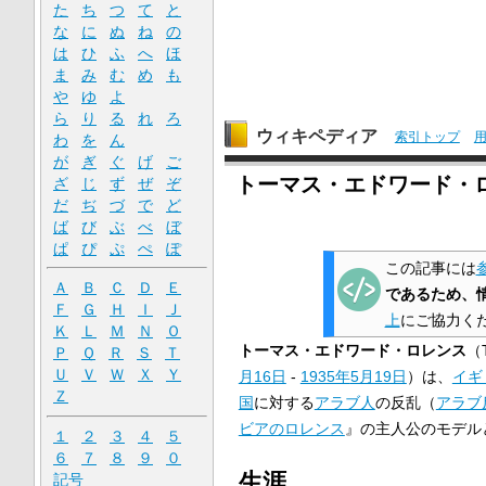
た
ち
つ
て
と
な
に
ぬ
ね
の
は
ひ
ふ
へ
ほ
ま
み
む
め
も
や
ゆ
よ
ら
り
る
れ
ろ
ウィキペディア
索引トップ
わ
を
ん
が
ぎ
ぐ
げ
ご
トーマス・エドワード・
ざ
じ
ず
ぜ
ぞ
だ
ぢ
づ
で
ど
ば
び
ぶ
べ
ぼ
ぱ
ぴ
ぷ
ぺ
ぽ
この記事には
Ａ
Ｂ
Ｃ
Ｄ
Ｅ
であるため、
Ｆ
Ｇ
Ｈ
Ｉ
Ｊ
上
にご協力く
Ｋ
Ｌ
Ｍ
Ｎ
Ｏ
トーマス・エドワード・ロレンス
（T
Ｐ
Ｑ
Ｒ
Ｓ
Ｔ
Ｕ
Ｖ
Ｗ
Ｘ
Ｙ
月16日
-
1935年
5月19日
）は、
イギ
Ｚ
国
に対する
アラブ人
の反乱（
アラブ
ビアのロレンス
』の主人公のモデル
１
２
３
４
５
６
７
８
９
０
生涯
記号