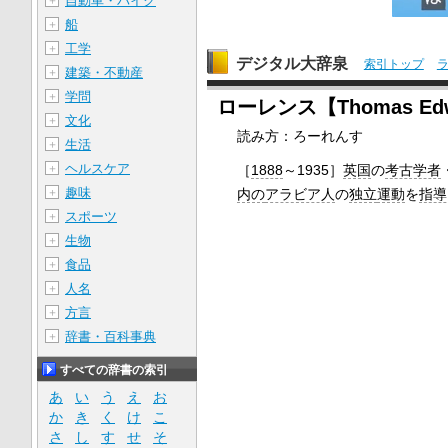
自動車・バイク
＋
船
＋
工学
＋
デジタル大辞泉
索引トップ
建築・不動産
＋
学問
＋
ローレンス【Thomas Edwa
文化
＋
読み方：ろーれんす
生活
＋
ヘルスケア
＋
［
1888
～1935］
英国
の
考古学者
趣味
＋
内の
アラビア人
の
独立
運動
を
指導
スポーツ
＋
生物
＋
食品
＋
人名
＋
方言
＋
辞書・百科事典
＋
すべての辞書の索引
あ
い
う
え
お
か
き
く
け
こ
さ
し
す
せ
そ