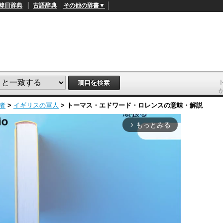
韓日辞典
古語辞典
その他の辞書▼
者
>
イギリスの軍人
>
トーマス・エドワード・ロレンス
の意味・解説
もっとみる
arrow_forward_ios