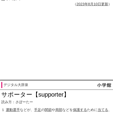
（
2023年
8月10日
更新
）
デジタル大辞泉
サポーター【supporter】
読み方：さぽーたー
１
運動選手
などが、
手足
の
関節
や
局部
などを
保護する
ために
当てる
、