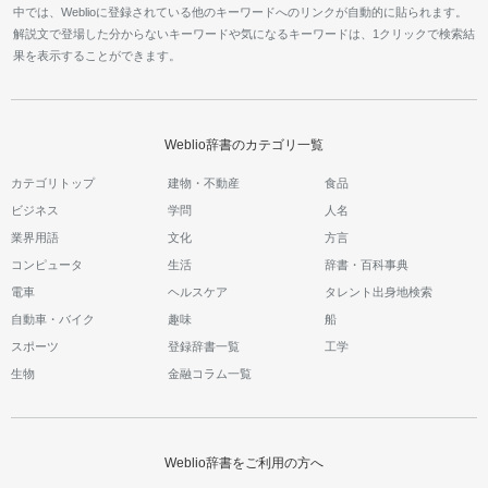
中では、Weblioに登録されている他のキーワードへのリンクが自動的に貼られます。
解説文で登場した分からないキーワードや気になるキーワードは、1クリックで検索結
果を表示することができます。
Weblio辞書のカテゴリ一覧
カテゴリトップ
建物・不動産
食品
ビジネス
学問
人名
業界用語
文化
方言
コンピュータ
生活
辞書・百科事典
電車
ヘルスケア
タレント出身地検索
自動車・バイク
趣味
船
スポーツ
登録辞書一覧
工学
生物
金融コラム一覧
Weblio辞書をご利用の方へ