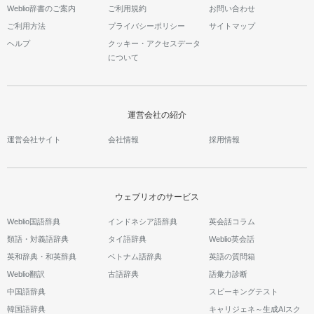
Weblio辞書のご案内
ご利用規約
お問い合わせ
ご利用方法
プライバシーポリシー
サイトマップ
ヘルプ
クッキー・アクセスデータ
について
運営会社の紹介
運営会社サイト
会社情報
採用情報
ウェブリオのサービス
Weblio国語辞典
インドネシア語辞典
英会話コラム
類語・対義語辞典
タイ語辞典
Weblio英会話
英和辞典・和英辞典
ベトナム語辞典
英語の質問箱
Weblio翻訳
古語辞典
語彙力診断
中国語辞典
スピーキングテスト
韓国語辞典
キャリジェネ～生成AIスク