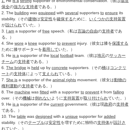
1.
He
is a
strong
supporter of environmental conservation.（彼は
環境
保全
の
強力な
支持者
である。）
2. The
building
was
equipped
with
several
supporters
to
ensure
its
stability.（その
建物
は
安定性
を
確保する
ために、
いくつかの
支持装置
が
設けられ
ていた。）
3.
I am
a supporter of
free
speech.（私は
言論の自由
の
支持者
であ
る。）
4. She
wore
a
knee
supporter
to
prevent
injury.（彼女は膝を
保護する
ために膝サポーターを
着用して
いた。）
5. He
is a
supporter of the
local
football
team.（彼は
地元
の
サッカー
チーム
の
支持者
である。）
6.
The bridge
is
held
up by
concrete
supporters.（その
橋
は
コンクリ
ート
の
支持体
によって
支えられ
ている。）
7.
She is
a supporter of the
animal rights
movement.（彼女は
動物の
権利運動
の
支持者
である。）
8. The
machine
was
fitted
with a supporter
to
prevent
it from
falling
over.（その
機械
は
倒れない
ように
支持装置
が
取り付けられ
ていた。）
9. He
is a
supporter of the
current
government.（彼は現
政府
の
支持者
である。）
10. The
table
was
designed
with a
unique
supporter for
added
stability.（その
テーブル
は
安定性
を増すために独特の
支持体
が
設計さ
れ
ていた。）