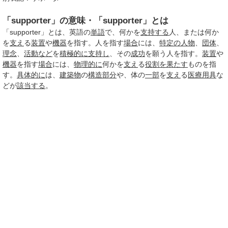
「supporter」の意味・「supporter」とは
「supporter」とは、英語の
単語
で、何かを
支持する
人、または何か
を
支え
る
装置
や
機器
を指す。人を指す
場合
には、
特定の
人物
、
団体
、
理念
、
活動など
を
積極的に
支持し
、その
成功
を願う人を指す。
装置
や
機器
を指す
場合
には、
物理的に
何かを
支え
る
役割を果たす
ものを指
す。
具体的に
は、
建築物
の
構造
部分
や、体の
一部
を
支え
る
医療用具
な
どが
該当する
。