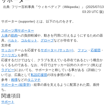
出典: フリー百科事典『ウィキペディア（Wikipedia）』 (2025/07/13
03:20 UTC 版)
サポーター
(
supporter
) とは、以下のものをさす。
スポーツ用サポーター
人体
の
筋肉
への負担軽減や、動きを円滑に行えるようにするための器
具。
ベルト
、
コルセット
、
グローブ
などが存在する。
支持者
サッカー
チームを応援する
サポーター (サッカー)
。
ファン
・
応援団
・
フーリガン
も参照。
応援するだけではなく、クラブを支えている存在であるという概念か
らくるものである。なお、今日ではサッカー以外のスポーツ (例えば
ラグビー
)においても、サポーターと称している事がある（詳細につ
いては、広義として
私設応援団
の項を参照の事）。
参考：
相撲
などの
タニマチ
サポーター (紋章学)
- 紋章の盾を支えるように配置された図。盾持
ち。
関連項目
サポート