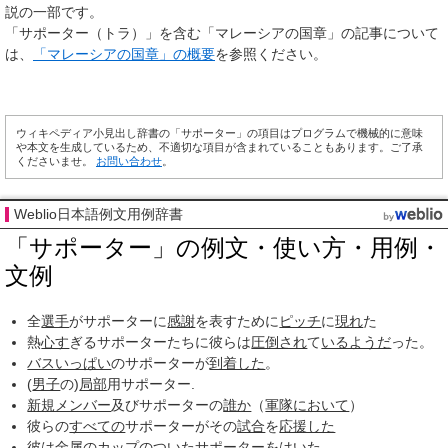
説の一部です。
「サポーター（トラ）」を含む「マレーシアの国章」の記事について
は、
「マレーシアの国章」の概要
を参照ください。
ウィキペディア小見出し辞書の「サポーター」の項目はプログラムで機械的に意味
や本文を生成しているため、不適切な項目が含まれていることもあります。ご了承
くださいませ。
お問い合わせ
。
Weblio日本語例文用例辞書
「サポーター」の例文・使い方・用例・
文例
全
選手
がサポーターに
感謝
を表すために
ピッチ
に
現れ
た
熱
心す
ぎるサポーターたちに彼らは
圧倒され
て
いるようだ
った。
バス
いっぱい
のサポーターが
到着した
。
(
男子
の)
局部
用サポーター.
新規メンバー
及びサポーターの
誰か
（
軍隊において
）
彼らの
すべての
サポーターがその
試合
を
応援した
彼は
金属の
カップ
のついたサポーターをはいた