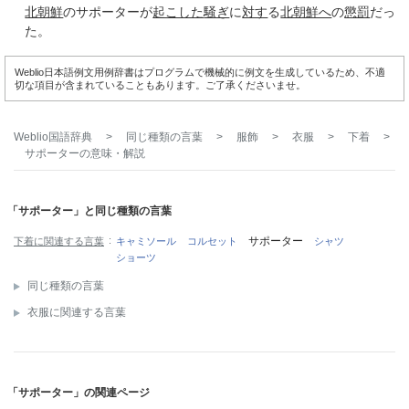
北朝鮮
のサポーターが
起こした
騒ぎ
に
対す
る
北朝鮮へ
の
懲罰
だっ
た。
Weblio日本語例文用例辞書はプログラムで機械的に例文を生成しているため、不適
切な項目が含まれていることもあります。ご了承くださいませ。
Weblio国語辞典
>
同じ種類の言葉
>
服飾
>
衣服
>
下着
>
サポーター
の意味・解説
「サポーター」と同じ種類の言葉
サポーター
下着に関連する言葉
キャミソール
コルセット
シャツ
ショーツ
同じ種類の言葉
衣服に関連する言葉
「サポーター」の関連ページ