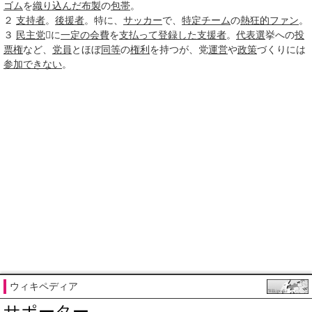
ゴム
を
織り込んだ
布製
の
包帯
。
２
支持者
。
後援者
。特に、
サッカー
で、
特定
チーム
の
熱狂的
ファン
。
３
民主党
に
一定の
会費
を
支払って
登録した
支援者
。
代表選
挙への
投
票権
など、
党員
とほぼ
同等
の
権利
を持つが、党
運営
や
政策
づくりには
参加
できない
。
ウィキペディア
サポーター