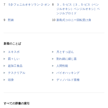
５β‐フェニルオキソラン‐２‐オン
３，５‐ビス［３，５‐ビス（ベン
ジルオキシ）ベンジルオキシ］ベ
ンジルブロミド
黙祷
新島式コロニー回転受け身
新着のことば
エキスポ
月とすっぽん
図々しい
割れ鍋に綴じ蓋
超加工食品
人間性能
テスクリアル
バイオハッキング
頭身
ディノバルド亜種
すべての辞書の索引