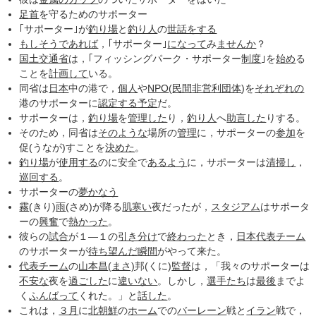
足首
を守るためのサポーター
｢サポーター｣が
釣り場
と
釣り人
の
世話をする
もしそう
であれば
，｢サポーター｣
になって
み
ませんか
？
国土交通省
は，｢フィッシングパーク・サポーター
制度
｣を
始め
る
ことを
計画して
いる。
同省は
日本
中の港で，
個人
や
NPO
(
民間
非営利団体
)を
それぞれの
港のサポーターに
認定する
予定
だ。
サポーターは，
釣り場
を
管理した
り，
釣り人
へ
助言した
りする。
そのため，同省は
そのような
場所の
管理
に，サポーターの
参加
を
促(うなが)すことを
決めた
。
釣り場
が
使用する
のに安全で
あるよう
に，サポーターは
清掃し
，
巡回する
。
サポーターの
夢かなう
霧
(きり)
雨
(さめ)が降る
肌寒い
夜だったが，
スタジアム
はサポータ
ーの
興奮
で
熱かった
。
彼らの
試合
が１―１の
引き分け
で
終わった
とき，
日本代表チーム
のサポーターが
待ち望んだ
瞬間
がやって来た。
代表チーム
の
山本昌
(
まさ)
邦(くに)
監督
は，「我々のサポーターは
不安な
夜を
過ごした
に
違いない
。しかし，
選手たち
は
最後
までよ
く
ふんばって
くれた。」と
話した
。
これは，
３月
に
北朝鮮
の
ホーム
での
バーレーン
戦と
イラン
戦で，