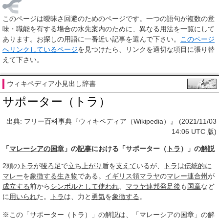
このページは
曖昧さ回避のためのページ
です。一つの語句が複数の意
味・職能を有する場合の水先案内のために、異なる用法を一覧にして
あります。お探しの用語に一番近い記事を選んで下さい。
このページ
へリンクしているページ
を見つけたら、リンクを適切な項目に張り替
えて下さい。
ウィキペディア小見出し辞書
サポーター（トラ）
出典: フリー百科事典『ウィキペディア（Wikipedia）』 (2021/11/03
14:06 UTC 版)
「
マレーシアの国章
」の
記事
における「サポーター（
トラ
）」の
解説
2頭の
トラ
が
後ろ足
で
立ち上がり
盾を
支えて
いるが、
トラ
は
伝統的に
マレー
を
象徴する
生き物
である。
イギリス領マラヤ
の
マレー連合州
が
成立する
前から
シンボルとして
使われ
、
マラヤ連邦
発足後
も
国章
など
に
用いられ
た。
トラ
は、力と
勇気
を
象徴する
。
※この「サポーター（トラ）」の解説は、「マレーシアの国章」の解