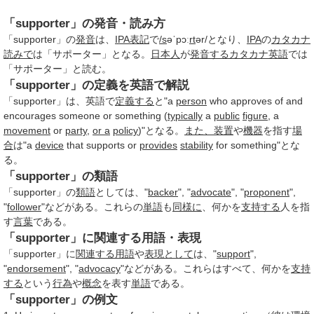
「supporter」の発音・読み方
「supporter」の
発音
は、
IPA
表記
で
/s
əˈpɔː
rt
ər/となり、
IPA
の
カタカナ
読みで
は「サポーター」となる。
日本人
が
発音する
カタカナ英語
では
「サポーター」と読む。
「supporter」の定義を英語で解説
「supporter」は、英語で
定義する
と"a
person
who approves of and
encourages someone or something (
typically
a
public
figure
, a
movement
or
party
,
or a
policy
)"となる。
また、
装置
や
機器
を指す
場
合
は"a
device
that supports or
provides
stability
for something"とな
る。
「supporter」の類語
「supporter」の
類語
としては、"
backer
", "
advocate
", "
proponent
",
"
follower
"などがある。これらの
単語
も
同様に
、何かを
支持する
人を指
す
言葉
である。
「supporter」に関連する用語・表現
「supporter」に
関連する用語
や
表現として
は、"
support
",
"
endorsement
", "
advocacy
"などがある。これらはすべて、何かを
支持
する
という
行為
や
概念
を表す
単語
である。
「supporter」の例文