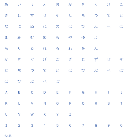
あ
い
う
え
お
か
き
く
け
こ
さ
し
す
せ
そ
た
ち
つ
て
と
な
に
ぬ
ね
の
は
ひ
ふ
へ
ほ
ま
み
む
め
も
や
ゆ
よ
ら
り
る
れ
ろ
わ
を
ん
が
ぎ
ぐ
げ
ご
ざ
じ
ず
ぜ
ぞ
だ
ぢ
づ
で
ど
ば
び
ぶ
べ
ぼ
ぱ
ぴ
ぷ
ぺ
ぽ
Ａ
Ｂ
Ｃ
Ｄ
Ｅ
Ｆ
Ｇ
Ｈ
Ｉ
Ｊ
Ｋ
Ｌ
Ｍ
Ｎ
Ｏ
Ｐ
Ｑ
Ｒ
Ｓ
Ｔ
Ｕ
Ｖ
Ｗ
Ｘ
Ｙ
Ｚ
１
２
３
４
５
６
７
８
９
０
記号