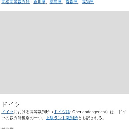
高松高等裁判所
-
香川県
、
徳島県
、
愛媛県
、
高知県
ドイツ
ドイツ
における高等裁判所（
ドイツ語
:
Oberlandesgericht
）は、ドイ
ツの裁判所種別の一つ。
上級ラント裁判所
とも訳される。