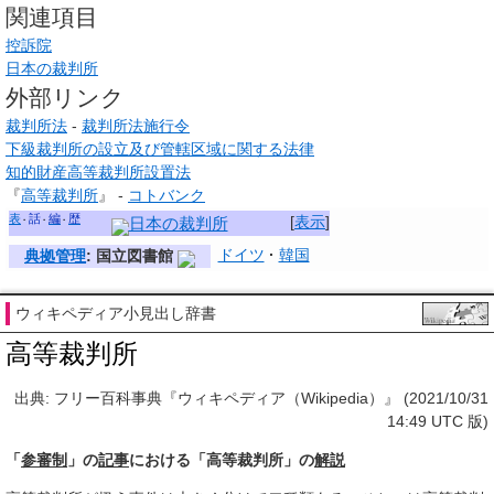
関連項目
控訴院
日本の裁判所
外部リンク
裁判所法
-
裁判所法施行令
下級裁判所の設立及び管轄区域に関する法律
知的財産高等裁判所設置法
『
高等裁判所
』 -
コトバンク
表
話
編
歴
[
表示
]
日本の裁判所
ドイツ
韓国
典拠管理
: 国立図書館
ウィキペディア小見出し辞書
高等裁判所
出典: フリー百科事典『ウィキペディア（Wikipedia）』 (2021/10/31
14:49 UTC 版)
「
参審制
」の
記事
における「高等裁判所」の
解説