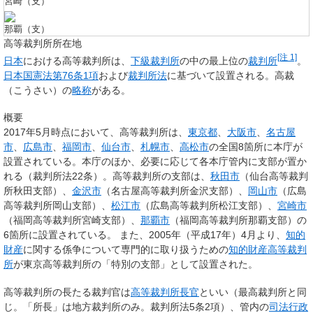
宮崎（支）
那覇（支）
高等裁判所所在地
[注 1]
日本
における高等裁判所は、
下級裁判所
の中の最上位の
裁判所
。
日本国憲法第76条1項
および
裁判所法
に基づいて設置される。
高裁
（こうさい）の
略称
がある。
概要
2017年5月時点において、高等裁判所は、
東京都
、
大阪市
、
名古屋
市
、
広島市
、
福岡市
、
仙台市
、
札幌市
、
高松市
の全国8箇所に本庁が
設置されている。本庁のほか、必要に応じて各本庁管内に支部が置か
れる（裁判所法22条）。高等裁判所の支部は、
秋田市
（仙台高等裁判
所秋田支部）、
金沢市
（名古屋高等裁判所金沢支部）、
岡山市
（広島
高等裁判所岡山支部）、
松江市
（広島高等裁判所松江支部）、
宮崎市
（福岡高等裁判所宮崎支部）、
那覇市
（福岡高等裁判所那覇支部）の
6箇所に設置されている。 また、2005年（平成17年）4月より、
知的
財産
に関する係争について専門的に取り扱うための
知的財産高等裁判
所
が東京高等裁判所の「特別の支部」として設置された。
高等裁判所の長たる裁判官は
高等裁判所長官
といい（最高裁判所と同
じ。「所長」は地方裁判所のみ。裁判所法5条2項）、管内の
司法行政