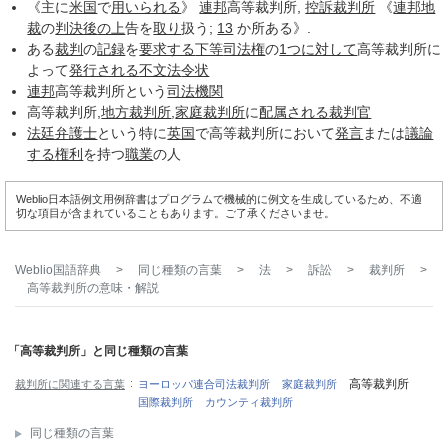
《主に
米国
で
用いられる
》
連邦
高等裁判所,
控訴裁判所
《
連邦地
裁
の
判決後
の上
告を
取り
扱う;
13
か所ある》.
ある
裁判
の
記録
を
要求する
下等
司法権
の
1つ
に対して
高等裁判所に
よって
発行される
不文法
令状
連邦
高等裁判所という
司法機関
高等裁判所,
地方裁判所
,
家庭裁判所
に
配属される
裁判官
法廷弁護士
という特に
英国
で高等裁判所において
発言
または
議論
する
権利
を持つ
職業
の人
Weblio日本語例文用例辞書はプログラムで機械的に例文を生成しているため、不適
切な項目が含まれていることもあります。ご了承くださいませ。
Weblio国語辞典
>
同じ種類の言葉
>
法
>
訴訟
>
裁判所
>
高等裁判所
の意味・解説
「高等裁判所」と同じ種類の言葉
高等裁判所
裁判所に関連する言葉
ヨーロッパ連合司法裁判所
家庭裁判所
国際裁判所
カウンティ裁判所
同じ種類の言葉