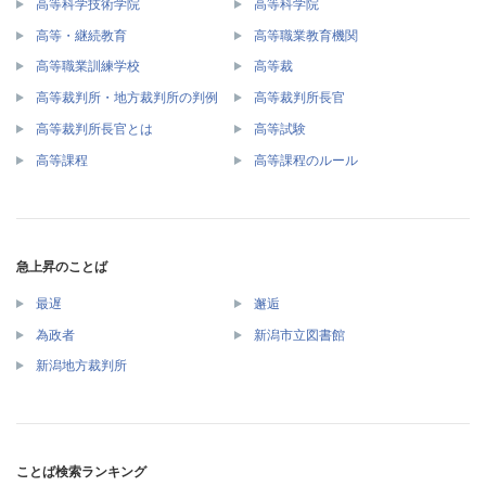
高等科学技術学院
高等科学院
高等・継続教育
高等職業教育機関
高等職業訓練学校
高等裁
高等裁判所・地方裁判所の判例
高等裁判所長官
高等裁判所長官とは
高等試験
高等課程
高等課程のルール
急上昇のことば
最遅
邂逅
為政者
新潟市立図書館
新潟地方裁判所
ことば検索ランキング