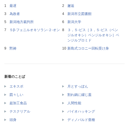
最遅
邂逅
為政者
新潟市立図書館
新潟地方裁判所
新潟大学
５β‐フェニルオキソラン‐２‐オン
３，５‐ビス［３，５‐ビス（ベン
ジルオキシ）ベンジルオキシ］ベ
ンジルブロミド
黙祷
新島式コロニー回転受け身
新着のことば
エキスポ
月とすっぽん
図々しい
割れ鍋に綴じ蓋
超加工食品
人間性能
テスクリアル
バイオハッキング
頭身
ディノバルド亜種