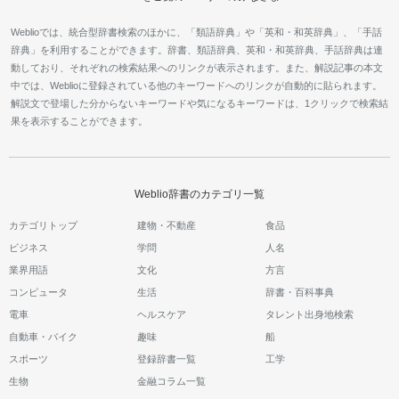
Weblioでは、統合型辞書検索のほかに、「類語辞典」や「英和・和英辞典」、「手話
辞典」を利用することができます。辞書、類語辞典、英和・和英辞典、手話辞典は連
動しており、それぞれの検索結果へのリンクが表示されます。また、解説記事の本文
中では、Weblioに登録されている他のキーワードへのリンクが自動的に貼られます。
解説文で登場した分からないキーワードや気になるキーワードは、1クリックで検索結
果を表示することができます。
Weblio辞書のカテゴリ一覧
カテゴリトップ
建物・不動産
食品
ビジネス
学問
人名
業界用語
文化
方言
コンピュータ
生活
辞書・百科事典
電車
ヘルスケア
タレント出身地検索
自動車・バイク
趣味
船
スポーツ
登録辞書一覧
工学
生物
金融コラム一覧