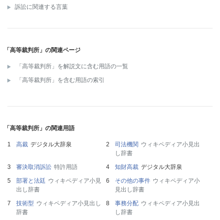
訴訟に関連する言葉
「高等裁判所」の関連ページ
「高等裁判所」を解説文に含む用語の一覧
「高等裁判所」を含む用語の索引
「高等裁判所」の関連用語
高裁
デジタル大辞泉
司法機関
ウィキペディア小見出
し辞書
審決取消訴訟
特許用語
知財高裁
デジタル大辞泉
部署と法廷
ウィキペディア小見
その他の事件
ウィキペディア小
出し辞書
見出し辞書
技術型
ウィキペディア小見出し
事務分配
ウィキペディア小見出
辞書
し辞書