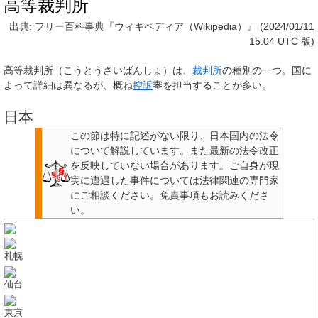
高等裁判所
出典: フリー百科事典『ウィキペディア（Wikipedia）』 (2024/01/11
15:04 UTC 版)
高等裁判所
（こうとうさいばんしょ）は、
裁判所
の種別の一つ。国に
よって詳細は異なるが、概ね
控訴
審を担当することが多い。
日本
この節は特に記述がない限り、日本国内の法令
について解説しています。また最新の法令改正
を反映していない場合があります。
ご自身が現
実に遭遇した事件については法律関連の専門家
にご相談ください。
免責事項もお読みくださ
い。
札幌
仙台
東京