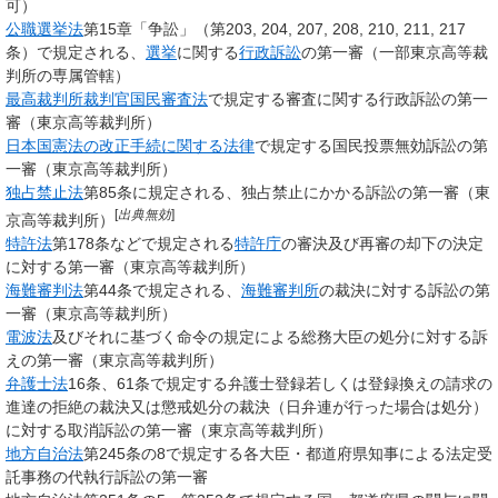
可）
公職選挙法
第15章「争訟」（第203, 204, 207, 208, 210, 211, 217
条）で規定される、
選挙
に関する
行政訴訟
の第一審（一部東京高等裁
判所の専属管轄）
最高裁判所裁判官国民審査法
で規定する審査に関する行政訴訟の第一
審（東京高等裁判所）
日本国憲法の改正手続に関する法律
で規定する国民投票無効訴訟の第
一審（東京高等裁判所）
独占禁止法
第85条に規定される、独占禁止にかかる訴訟の第一審（東
[
出典無効
]
京高等裁判所）
特許法
第178条などで規定される
特許庁
の審決及び再審の却下の決定
に対する第一審（東京高等裁判所）
海難審判法
第44条で規定される、
海難審判所
の裁決に対する訴訟の第
一審（東京高等裁判所）
電波法
及びそれに基づく命令の規定による総務大臣の処分に対する訴
えの第一審（東京高等裁判所）
弁護士法
16条、61条で規定する弁護士登録若しくは登録換えの請求の
進達の拒絶の裁決又は懲戒処分の裁決（日弁連が行った場合は処分）
に対する取消訴訟の第一審（東京高等裁判所）
地方自治法
第245条の8で規定する各大臣・都道府県知事による法定受
託事務の代執行訴訟の第一審