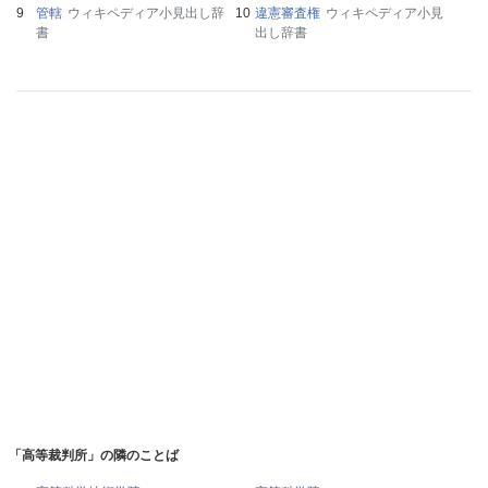
管轄
ウィキペディア小見出し辞
違憲審査権
ウィキペディア小見
書
出し辞書
「高等裁判所」の隣のことば