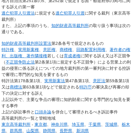
地方自治法第251条の5、第252条で規定する国・都道府県の関与に関
する訴えの第一審
逃亡犯罪人引渡法
に規定する
逃亡犯罪人引渡
に関する裁判（東京高等
裁判所）
また、上記の事項のうち、
知的財産高等裁判所
の取り扱う事項は次の
通りである。
知的財産高等裁判所設置法
第2条各号で規定されるもの
特許権
、
実用新案権
、
意匠権
、
商標権
、
回路配置利用権
、
著作者の権
利、出版権、著作隣接権
若しくは
育成者権
に関する訴え又は不正競争
（
不正競争防止法
第2条第1項に規定する不正競争）による営業上の利
益の侵害に係る訴えについての地方裁判所の第一審判決に対する控訴
で審理に専門的な知見を要するもの
特許法第178条第1項、
実用新案法
第47条第1項、
意匠法
第59条第1項
又は
商標法
第63条第1項などで規定される
特許庁
の審決及び再審の却
下の決定に対する訴え
上記以外で、主要な争点の審理に知的財産に関する専門的な知見を要
する事件
上記の訴訟事件と
口頭弁論
を併合して審理されるべき訴訟事件
高等裁判所の一覧と管轄地域
東京高等裁判所
-
東京都
、
神奈川県
、
埼玉県
、
千葉県
、
茨城県
、
栃木
県
、
群馬県
、
山梨県
、
静岡県
、
長野県
、
新潟県