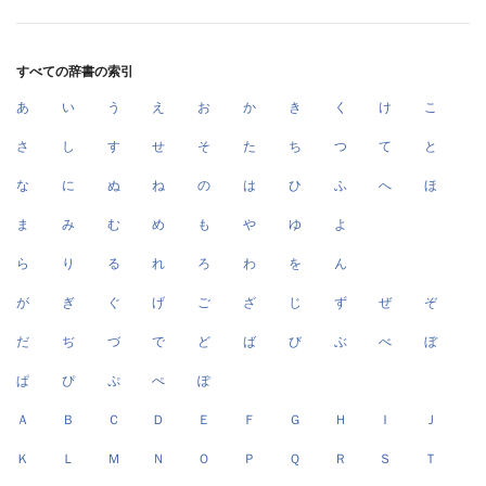
すべての辞書の索引
あ
い
う
え
お
か
き
く
け
こ
さ
し
す
せ
そ
た
ち
つ
て
と
な
に
ぬ
ね
の
は
ひ
ふ
へ
ほ
ま
み
む
め
も
や
ゆ
よ
ら
り
る
れ
ろ
わ
を
ん
が
ぎ
ぐ
げ
ご
ざ
じ
ず
ぜ
ぞ
だ
ぢ
づ
で
ど
ば
び
ぶ
べ
ぼ
ぱ
ぴ
ぷ
ぺ
ぽ
Ａ
Ｂ
Ｃ
Ｄ
Ｅ
Ｆ
Ｇ
Ｈ
Ｉ
Ｊ
Ｋ
Ｌ
Ｍ
Ｎ
Ｏ
Ｐ
Ｑ
Ｒ
Ｓ
Ｔ