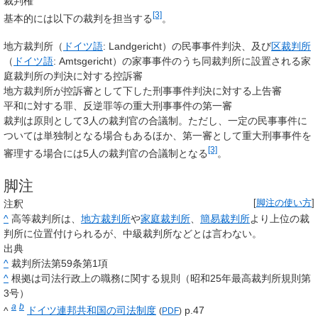
裁判権
[3]
基本的には以下の裁判を担当する
。
地方裁判所（
ドイツ語
:
Landgericht
）の民事事件判決、及び
区裁判所
（
ドイツ語
:
Amtsgericht
）の家事事件のうち同裁判所に設置される家
庭裁判所の判決に対する控訴審
地方裁判所が控訴審として下した刑事事件判決に対する上告審
平和に対する罪、反逆罪等の重大刑事事件の第一審
裁判は原則として3人の裁判官の合議制。ただし、一定の民事事件に
ついては単独制となる場合もあるほか、第一審として重大刑事事件を
[3]
審理する場合には5人の裁判官の合議制となる
。
脚注
注釈
[
脚注の使い方
]
^
高等裁判所は、
地方裁判所
や
家庭裁判所
、
簡易裁判所
より上位の裁
判所に位置付けられるが、中級裁判所などとは言わない。
出典
^
裁判所法第59条第1項
^
根拠は司法行政上の職務に関する規則（昭和25年最高裁判所規則第
3号）
a
b
^
ドイツ連邦共和国の司法制度
p.47
(
PDF
)