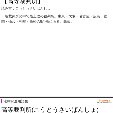
【高等裁判所】
読み方：こうとうさいばんしょ
下級裁判所
の中で
最上位
の
裁判所
。
東京・大
阪・
名古屋
・
広島
・
福
岡
・
仙台
・
札幌
・
高松
の8か所にある。
高裁
。
法律関連用語集
高等裁判所(こうとうさいばんしょ)