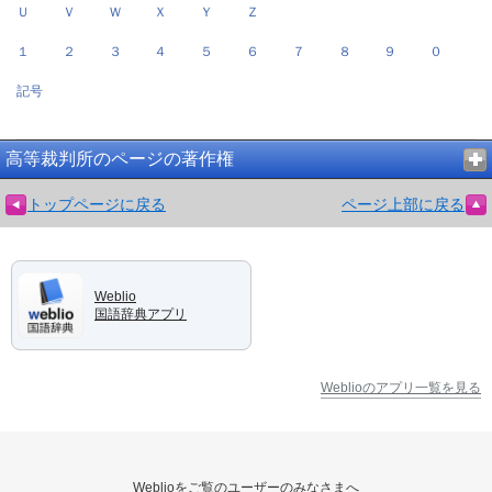
Ｕ
Ｖ
Ｗ
Ｘ
Ｙ
Ｚ
１
２
３
４
５
６
７
８
９
０
記号
高等裁判所のページの著作権
トップページに戻る
ページ上部に戻る
Weblio
国語辞典アプリ
Weblioのアプリ一覧を見る
Weblioをご覧のユーザーのみなさまへ