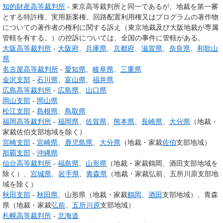
知的財産高等裁判所
- 東京高等裁判所と同一であるが、地裁を第一審
とする特許権、実用新案権、回路配置利用権又はプログラムの著作物
についての著作者の権利に関する訴え（東京地裁及び大阪地裁が専属
管轄を有する。）の控訴については、全国の事件に管轄がある。
大阪高等裁判所
-
大阪府
、
兵庫県
、
京都府
、
滋賀県
、
奈良県
、
和歌山
県
名古屋高等裁判所
-
愛知県
、
岐阜県
、
三重県
金沢支部
-
石川県
、
富山県
、
福井県
広島高等裁判所
-
広島県
、
山口県
岡山支部
-
岡山県
松江支部
-
島根県
、
鳥取県
福岡高等裁判所
-
福岡県
、
佐賀県
、
熊本県
、
長崎県
、
大分県
（地裁・
家裁佐伯支部地域を除く）
宮崎支部
-
宮崎県
、
鹿児島県
、
大分県
（地裁・家裁
佐伯
支部地域）
那覇支部
-
沖縄県
仙台高等裁判所
-
福島県
、
山形県
（地裁・家裁鶴岡、酒田支部地域を
除く）、
宮城県
、
岩手県
、
青森県
（地裁・家裁弘前、五所川原支部地
域を除く）
秋田支部
-
秋田県
、山形県（地裁・家裁
鶴岡
、
酒田
支部地域）、青森
県（地裁・家裁
弘前
、
五所川原
支部地域）
札幌高等裁判所
-
北海道