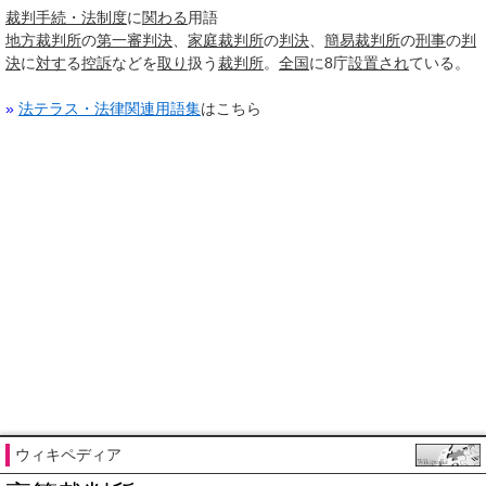
裁判
手続・法
制度
に
関わる
用語
地方裁判所
の
第一審判決
、
家庭裁判所
の
判決
、
簡易裁判所
の
刑事
の
判
決
に
対す
る
控訴
などを
取り
扱う
裁判所
。
全国
に8庁
設置され
ている。
»
法テラス・法律関連用語集
はこちら
ウィキペディア