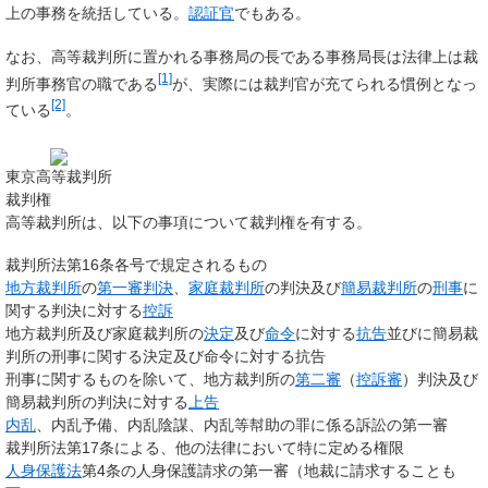
上の事務を統括している。
認証官
でもある。
なお、高等裁判所に置かれる事務局の長である事務局長は法律上は裁
[1]
判所事務官の職である
が、実際には裁判官が充てられる慣例となっ
[2]
ている
。
東京高等裁判所
裁判権
高等裁判所は、以下の事項について裁判権を有する。
裁判所法第16条各号で規定されるもの
地方裁判所
の
第一審
判決
、
家庭裁判所
の判決及び
簡易裁判所
の
刑事
に
関する判決に対する
控訴
地方裁判所及び家庭裁判所の
決定
及び
命令
に対する
抗告
並びに簡易裁
判所の刑事に関する決定及び命令に対する抗告
刑事に関するものを除いて、地方裁判所の
第二審
（
控訴審
）判決及び
簡易裁判所の判決に対する
上告
内乱
、内乱予備、内乱陰謀、内乱等幇助の罪に係る訴訟の第一審
裁判所法第17条による、他の法律において特に定める権限
人身保護法
第4条の人身保護請求の第一審（地裁に請求することも