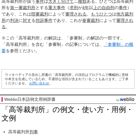
高等裁判所が扱う
事件
は
大きく
分けて
二
種類
ある。ひとつは高等裁判
所を
第一審
裁判所
とする
重大事件
（
求刑
が
4年
以
上の
自由刑
の
事件
）
であり、これは
陪審裁判
によって
審理される
。
もうひとつ
は
地方裁判
所
の
判決
に
対す
る
控訴
事件
であり、これが
参審
裁判
によって
審理され
る
。
※この「高等裁判所」の解説は、「参審制」の解説の一部です。
「高等裁判所」を含む「参審制」の記事については、
「参審制」の概
要
を参照ください。
ウィキペディア小見出し辞書の「高等裁判所」の項目はプログラムで機械的に意味
や本文を生成しているため、不適切な項目が含まれていることもあります。ご了承
くださいませ。
お問い合わせ
。
Weblio日本語例文用例辞書
「高等裁判所」の例文・使い方・用例・
文例
高等裁判所
判事