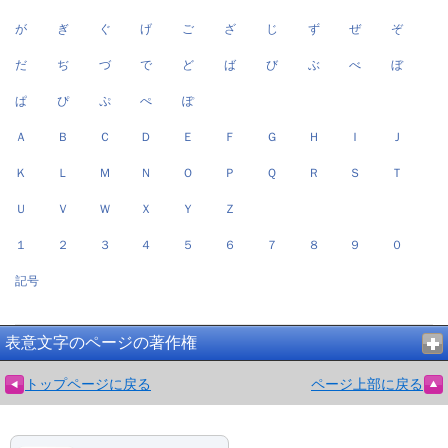
が
ぎ
ぐ
げ
ご
ざ
じ
ず
ぜ
ぞ
だ
ぢ
づ
で
ど
ば
び
ぶ
べ
ぼ
ぱ
ぴ
ぷ
ぺ
ぽ
Ａ
Ｂ
Ｃ
Ｄ
Ｅ
Ｆ
Ｇ
Ｈ
Ｉ
Ｊ
Ｋ
Ｌ
Ｍ
Ｎ
Ｏ
Ｐ
Ｑ
Ｒ
Ｓ
Ｔ
Ｕ
Ｖ
Ｗ
Ｘ
Ｙ
Ｚ
１
２
３
４
５
６
７
８
９
０
記号
表意文字のページの著作権
トップページに戻る
ページ上部に戻る