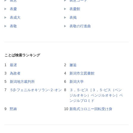
表意
表意コード
表慶
表慶館
表成大
表掲
表敬
表敬の行進曲
ことば検索ランキング
最遅
邂逅
為政者
新潟市立図書館
新潟地方裁判所
新潟大学
５β‐フェニルオキソラン‐２‐オン
３，５‐ビス［３，５‐ビス（ベン
ジルオキシ）ベンジルオキシ］ベ
ンジルブロミド
黙祷
新島式コロニー回転受け身