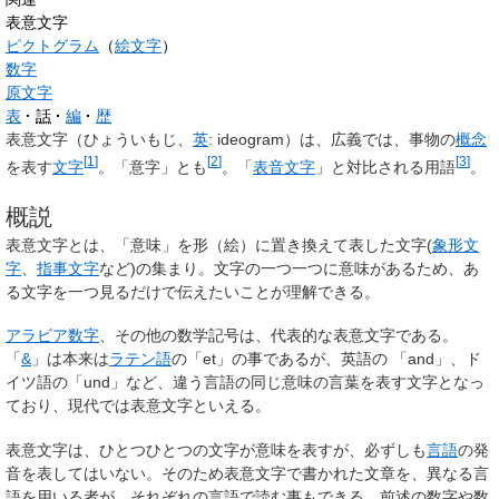
表意文字
ピクトグラム
（
絵文字
）
数字
原文字
表
話
編
歴
表意文字
（ひょういもじ、
英
:
ideogram
）は、広義では、事物の
概念
[
1
]
[
2
]
[
3
]
を表す
文字
。「意字」とも
。「
表音文字
」と対比される用語
。
概説
表意文字
とは、「意味」を形（絵）に置き換えて表した文字(
象形文
字
、
指事文字
など)の集まり。文字の一つ一つに意味があるため、あ
る文字を一つ見るだけで伝えたいことが理解できる。
アラビア数字
、その他の数学記号は、代表的な表意文字である。
「
&
」は本来は
ラテン語
の「
et
」の事であるが、英語の 「
and
」、ド
イツ語の「
und
」など、違う言語の同じ意味の言葉を表す文字となっ
ており、現代では表意文字といえる。
表意文字は、ひとつひとつの文字が意味を表すが、必ずしも
言語
の発
音を表してはいない。そのため表意文字で書かれた文章を、異なる言
語を用いる者が、それぞれの言語で読む事もできる。前述の数字や数