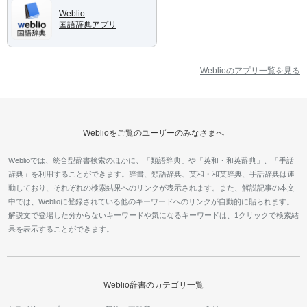
Weblio
国語辞典アプリ
Weblioのアプリ一覧を見る
Weblioをご覧のユーザーのみなさまへ
Weblioでは、統合型辞書検索のほかに、「類語辞典」や「英和・和英辞典」、「手話
辞典」を利用することができます。辞書、類語辞典、英和・和英辞典、手話辞典は連
動しており、それぞれの検索結果へのリンクが表示されます。また、解説記事の本文
中では、Weblioに登録されている他のキーワードへのリンクが自動的に貼られます。
解説文で登場した分からないキーワードや気になるキーワードは、1クリックで検索結
果を表示することができます。
Weblio辞書のカテゴリ一覧