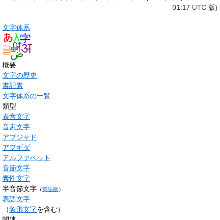
01:17 UTC 版)
文字体系
概要
文字の歴史
書記素
文字体系の一覧
類型
表音文字
音素文字
アブジャド
アブギダ
アルファベット
音節文字
素性文字
半音節文字
（
英語版
）
表語文字
（
象形文字
を含む）
関連