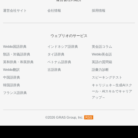
運営会社サイト
会社情報
採用情報
ウェブリオのサービス
Weblio国語辞典
インドネシア語辞典
英会話コラム
類語・対義語辞典
タイ語辞典
Weblio英会話
英和辞典・和英辞典
ベトナム語辞典
英語の質問箱
Weblio翻訳
古語辞典
語彙力診断
中国語辞典
スピーキングテスト
韓国語辞典
キャリジェネ～生成AIスク
ール・AIスキルでキャリア
フランス語辞典
アップ～
©2026 GRAS Group, Inc.