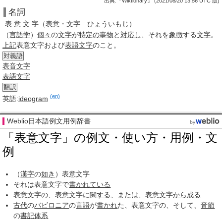
出典:『Wiktionary』 (2021/08/20 13:56 UTC 版)
名詞
表
意
文
字
（
表意
・
文字
ひょういもじ
）
（
言語学
）
個々
の
文字
が
特定の
事物
と
対応し
、それを
象徴
する
文字
。
上記
表意文字および
表語文字
のこと。
対義語
表音文字
表語文字
翻訳
(en)
英語:
ideogram
Weblio日本語例文用例辞書
「表意文字」の例文・使い方・用例・文
例
（
漢字
の
如き
）表意文字
それは表意文字で
書かれている
表意文字の、表意文字
に関する
、または、表意文字
から成る
古代
の
バビロニア
の
言語
が
書かれ
た、表意文字の、そして、
音節
の
書記体系