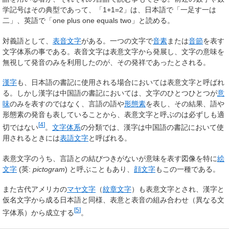
学記号はその典型であって、「1+1=2」は、日本語で「一足す一は
二」、英語で「
one plus one equals two
」と読める。
対義語として、
表音文字
がある。一つの文字で
音素
または
音節
を表す
文字体系の事である。表音文字は表意文字から発展し、文字の意味を
無視して発音のみを利用したのが、その発祥であったとされる。
漢字
も、日本語の書記に使用される場合においては表意文字と呼ばれ
る。しかし漢字は中国語の書記においては、文字のひとつひとつが
意
味
のみを表すのではなく、言語の語や
形態素
を表し、その結果、語や
形態素の発音も表していることから、表意文字と呼ぶのは必ずしも適
[
4
]
切ではない
。
文字体系
の分類では、漢字は中国語の書記において使
用されるときには
表語文字
と呼ばれる。
表意文字のうち、言語との結びつきがないが意味を表す図像を特に
絵
文字
(英:
pictogram
) と呼ぶこともあり、
顔文字
もこの一種である。
また古代アメリカの
マヤ文字
（
紋章文字
）も表意文字とされ、漢字と
仮名文字から成る日本語と同様、表意と表音の組み合わせ（異なる文
[
5
]
字体系）から成立する
。