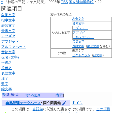
^
『神秘の王朝 マヤ文明展』 2003年
TBS
国立科学博物館
p.22
関連項目
文字体系の類型
象形文字
表音文字
指事文字
音素文字
表音文字
アブジャド
音素文字
いわゆる文字
アブギダ
アブギダ
アルファベット
アブジャド
音節文字
表語文字
（
象形文字
を含む）
アルファベット
表意文字
音節文字
その他
ピクトグラム
（
絵文字
）
仮名 (文字)
平仮名
片仮名
表語文字
漢字
数字
絵文字
表
話
編
歴
[
表示
]
文字体系
ドイツ
典拠管理データベース
: 国立図書館
この項目は、
言語学
に関連した
書きかけの項目
です。
この項目