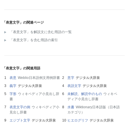
「表意文字」の関連ページ
「表意文字」を解説文に含む用語の一覧
「表意文字」を含む用語の索引
「表意文字」の関連用語
表意
Weblio日本語例文用例辞書
意字
デジタル大辞泉
義字
デジタル大辞泉
表語文字
デジタル大辞泉
字形
ウィキペディア小見出し辞
未解読、解読中のもの
ウィキペ
書
ディア小見出し辞書
表意文字の例
ウィキペディア小
水書
Wiktionary日本語版（日本語
見出し辞書
カテゴリ）
エジプト文字
デジタル大辞泉
ヒエログリフ
デジタル大辞泉