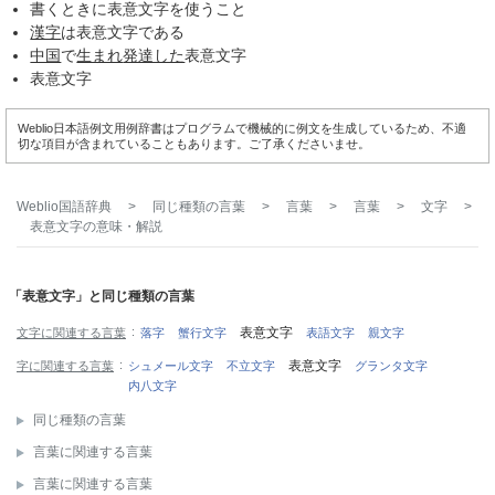
書くときに表意文字を使うこと
漢字
は表意文字である
中国
で
生まれ
発達した
表意文字
表意文字
Weblio日本語例文用例辞書はプログラムで機械的に例文を生成しているため、不適
切な項目が含まれていることもあります。ご了承くださいませ。
Weblio国語辞典
>
同じ種類の言葉
>
言葉
>
言葉
>
文字
>
表意文字
の意味・解説
「表意文字」と同じ種類の言葉
表意文字
文字に関連する言葉
落字
蟹行文字
表語文字
親文字
表意文字
字に関連する言葉
シュメール文字
不立文字
グランタ文字
内八文字
同じ種類の言葉
言葉に関連する言葉
言葉に関連する言葉