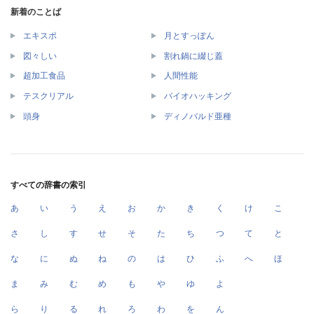
新着のことば
エキスポ
月とすっぽん
図々しい
割れ鍋に綴じ蓋
超加工食品
人間性能
テスクリアル
バイオハッキング
頭身
ディノバルド亜種
すべての辞書の索引
あ
い
う
え
お
か
き
く
け
こ
さ
し
す
せ
そ
た
ち
つ
て
と
な
に
ぬ
ね
の
は
ひ
ふ
へ
ほ
ま
み
む
め
も
や
ゆ
よ
ら
り
る
れ
ろ
わ
を
ん