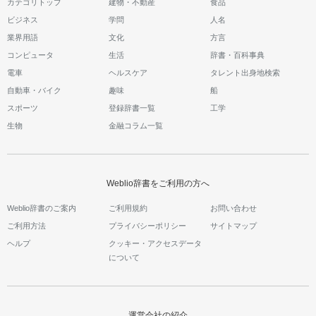
カテゴリトップ
建物・不動産
食品
ビジネス
学問
人名
業界用語
文化
方言
コンピュータ
生活
辞書・百科事典
電車
ヘルスケア
タレント出身地検索
自動車・バイク
趣味
船
スポーツ
登録辞書一覧
工学
生物
金融コラム一覧
Weblio辞書をご利用の方へ
Weblio辞書のご案内
ご利用規約
お問い合わせ
ご利用方法
プライバシーポリシー
サイトマップ
ヘルプ
クッキー・アクセスデータ
について
運営会社の紹介