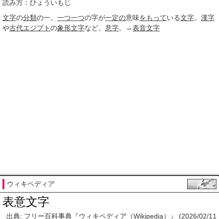
読み方：ひょういもじ
文字
の
分類
の一。
一つ一つ
の字が
一定の
意味
をもって
いる
文字
。
漢字
や
古代エジプト
の
象形文字
など。
意字
。→
表音文字
ウィキペディア
表意文字
出典: フリー百科事典『ウィキペディア（Wikipedia）』 (2026/02/11