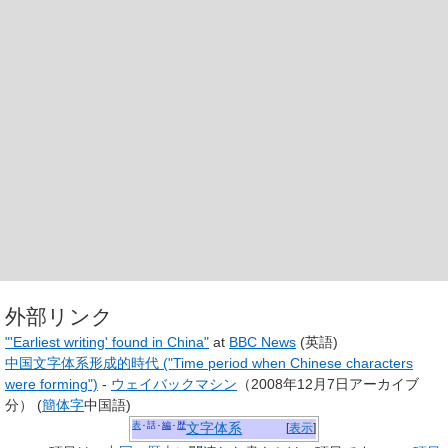
外部リンク
"'Earliest writing' found in China"
at
BBC News
(英語)
中国文字体系形成的時代
("Time period when Chinese characters
were forming")
-
ウェイバックマシン
（2008年12月7日アーカイブ
分） (
簡体字
中国語)
表
話
編
歴
文字体系
[
表示
]