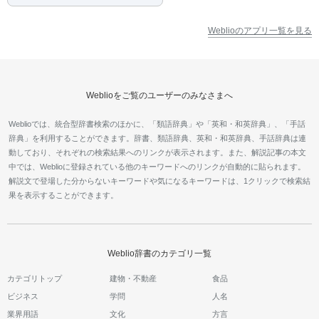
Weblioのアプリ一覧を見る
Weblioをご覧のユーザーのみなさまへ
Weblioでは、統合型辞書検索のほかに、「類語辞典」や「英和・和英辞典」、「手話
辞典」を利用することができます。辞書、類語辞典、英和・和英辞典、手話辞典は連
動しており、それぞれの検索結果へのリンクが表示されます。また、解説記事の本文
中では、Weblioに登録されている他のキーワードへのリンクが自動的に貼られます。
解説文で登場した分からないキーワードや気になるキーワードは、1クリックで検索結
果を表示することができます。
Weblio辞書のカテゴリ一覧
カテゴリトップ
建物・不動産
食品
ビジネス
学問
人名
業界用語
文化
方言