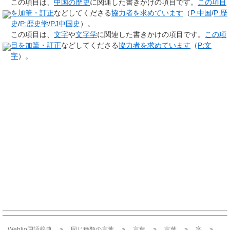
この項目は、
中国の歴史
に関連した
書きかけの項目
です。
この項目
を加筆・訂正
などしてくださる
協力者を求めています
（
P:中国
/
P:歴
史
/
P:歴史学
/
PJ中国史
）。
この項目は、
文字
や
文字学
に関連した
書きかけの項目
です。
この項
目を加筆・訂正
などしてくださる
協力者を求めています
（
P:文
字
）。
Weblio国語辞典
>
同じ種類の言葉
>
言葉
>
言葉
>
字
>