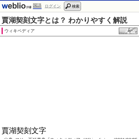
国語
ログイン
検索
賈湖契刻文字とは？ わかりやすく解説
ウィキペディア
賈湖契刻文字