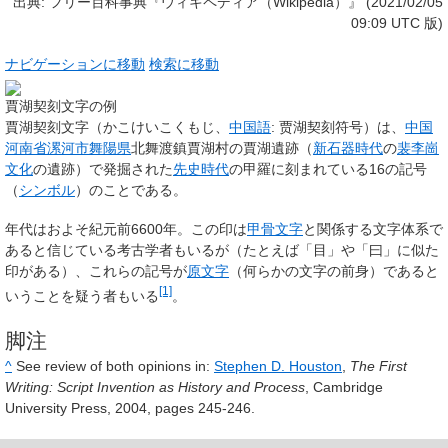
出典: フリー百科事典『ウィキペディア（Wikipedia）』 (2021/02/05
09:09 UTC 版)
ナビゲーションに移動
検索に移動
賈湖契刻文字の例
賈湖契刻文字
（かこけいこくもじ、
中国語
:
贾湖契刻符号
）は、
中国
河南省
漯河市
舞陽県
北舞渡鎮賈湖村の賈湖遺跡（
新石器時代
の
裴李崗
文化
の遺跡）で発掘された
先史時代
の甲羅に刻まれている16の記号
（
シンボル
）のことである。
年代はおよそ紀元前6600年。この印は
甲骨文字
と関係する文字体系で
あると信じている考古学者もいるが（たとえば「目」や「曰」に似た
印がある）、これらの記号が
原文字
（何らかの文字の前身）であると
[1]
いうことを疑う者もいる
。
脚注
^
See review of both opinions in:
Stephen D. Houston
,
The First
Writing: Script Invention as History and Process
, Cambridge
University Press, 2004, pages 245-246.