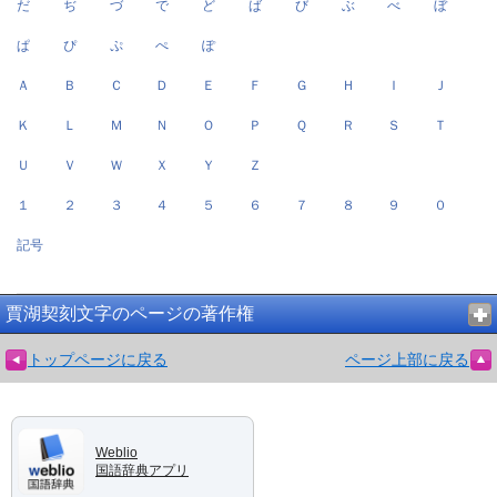
だ
ぢ
づ
で
ど
ば
び
ぶ
べ
ぼ
ぱ
ぴ
ぷ
ぺ
ぽ
Ａ
Ｂ
Ｃ
Ｄ
Ｅ
Ｆ
Ｇ
Ｈ
Ｉ
Ｊ
Ｋ
Ｌ
Ｍ
Ｎ
Ｏ
Ｐ
Ｑ
Ｒ
Ｓ
Ｔ
Ｕ
Ｖ
Ｗ
Ｘ
Ｙ
Ｚ
１
２
３
４
５
６
７
８
９
０
記号
賈湖契刻文字のページの著作権
トップページに戻る
ページ上部に戻る
Weblio
国語辞典アプリ