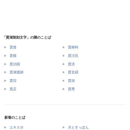
「賈湖契刻文字」の隣のことば
賈曾
賈樟柯
賈模
賈汪区
賈治国
賈洪
賈湖遺跡
賈玄碩
賈琮
賈琰
賈疋
賈秀
新着のことば
エキスポ
月とすっぽん