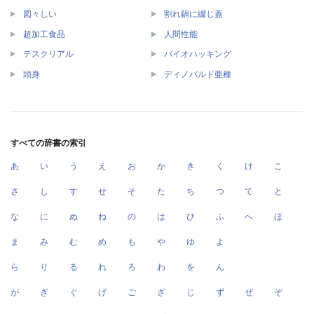
図々しい
割れ鍋に綴じ蓋
超加工食品
人間性能
テスクリアル
バイオハッキング
頭身
ディノバルド亜種
すべての辞書の索引
あ
い
う
え
お
か
き
く
け
こ
さ
し
す
せ
そ
た
ち
つ
て
と
な
に
ぬ
ね
の
は
ひ
ふ
へ
ほ
ま
み
む
め
も
や
ゆ
よ
ら
り
る
れ
ろ
わ
を
ん
が
ぎ
ぐ
げ
ご
ざ
じ
ず
ぜ
ぞ