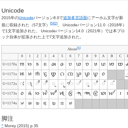
Unicode
2015年の
Unicode
バージョン8.0で
追加多言語面
にアーホム文字が新
[
5
]
[
2
]
規に収録された（57文字）
。 Unicodeバージョン11.0（2018年）
で1文字追加された。 Unicodeバージョン14.0（2021年）では本ブロ
ック自体が拡張された上で7文字追加された。
[
6
]
Ahom
0
1
2
3
4
5
6
7
8
9
A
B
C
𑜀
𑜁
𑜂
𑜃
𑜄
𑜅
𑜆
𑜇
𑜈
𑜉
𑜊
𑜋
𑜌

U+1170x
𑜐
𑜑
𑜒
𑜓
𑜔
𑜕
𑜖
𑜗
𑜘
𑜙
𑜚

U+1171x
𑜠
𑜡
𑜢
𑜣
𑜤
𑜥
𑜦
𑜧
𑜨
𑜩
𑜪
𑜫
U+1172x
𑜰
𑜱
𑜲
𑜳
𑜴
𑜵
𑜶
𑜷
𑜸
𑜹
𑜺
𑜻
𑜼

U+1173x
𑝀
𑝁
𑝂
𑝃
𑝄
𑝅
𑝆
U+1174x
脚注
^
Morey (2015) p.35