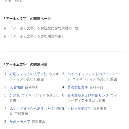
意味・解説
「アーホム文字」の関連ページ
「アーホム文字」を解説文に含む用語の一覧
「アーホム文字」を含む用語の索引
「アーホム文字」の関連用語
対応フォントの入手方法
ウィキ
バイバインフォントのダウンロー
ペディア小見出し辞書
ド
ウィキペディア小見出し辞書
天名地鎮
百科事典
賈湖契刻文字
百科事典
分類表
ウィキペディア小見出し
参考文献および外部リンク
ウィ
辞書
キペディア小見出し辞書
原シナイ文字から派生した文字体
クレタ聖刻文字
百科事典
系
百科事典
サポテカ文字
百科事典