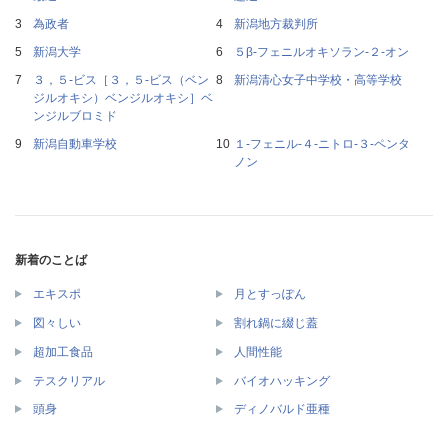
為政者
新潟地方裁判所
新潟大学
５β‐フェニルオキソラン‐２‐オン
３，５‐ビス［３，５‐ビス（ベン
新潟清心女子中学校・高等学校
ジルオキシ）ベンジルオキシ］ベ
ンジルブロミド
新潟自動車学校
１‐フェニル‐４‐ニトロ‐３‐ペンタ
ノン
新着のことば
エキスポ
月とすっぽん
図々しい
割れ鍋に綴じ蓋
超加工食品
人間性能
テスクリアル
バイオハッキング
頭身
ディノバルド亜種