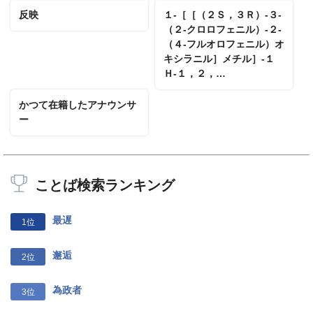
反映
１‐［［（２Ｓ，３Ｒ）‐３‐
（２‐クロロフェニル）‐２‐
（４‐フルオロフェニル）オ
キシラニル］メチル］‐１
Ｈ‐１，２，…
かつて在籍したアナウンサ
ー
ことば検索ランキング
最遅
1位
邂逅
2位
為政者
3位