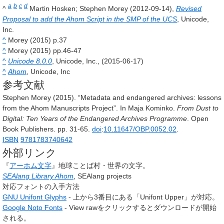
a
b
c
d
^
Martin Hosken; Stephen Morey (2012-09-14),
Revised
Proposal to add the Ahom Script in the SMP of the UCS
, Unicode,
Inc.
^
Morey (2015) p.37
^
Morey (2015) pp.46-47
^
Unicode 8.0.0
, Unicode, Inc., (2015-06-17)
^
Ahom
, Unicode, Inc
参考文献
Stephen Morey (2015). “Metadata and endangered archives: lessons
from the Ahom Manuscripts Project”. In Maja Kominko.
From Dust to
Digital: Ten Years of the Endangered Archives Programme
. Open
Book Publishers. pp. 31-65.
doi
:
10.11647/OBP.0052.02
.
ISBN
9781783740642
外部リンク
『
アーホム文字
』地球ことば村・世界の文字
。
SEAlang Library Ahom
, SEAlang projects
対応フォントの入手方法
GNU Unifont Glyphs
- 上から3番目にある「Unifont Upper」が対応。
Google Noto Fonts
- View rawをクリックするとダウンロードが開始
される。