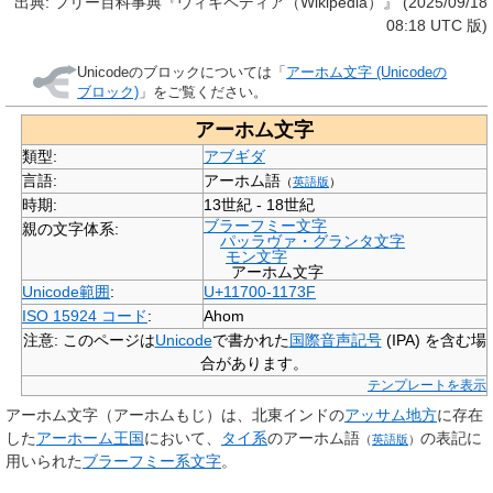
出典: フリー百科事典『ウィキペディア（Wikipedia）』 (2025/09/18
08:18 UTC 版)
Unicodeのブロックについては「
アーホム文字 (Unicodeの
ブロック)
」をご覧ください。
アーホム文字
類型:
アブギダ
言語:
アーホム語
（
英語版
）
時期:
13世紀 - 18世紀
ブラーフミー文字
親の文字体系:
パッラヴァ・グランタ文字
モン文字
アーホム文字
Unicode範囲
:
U+11700-1173F
ISO 15924 コード
:
Ahom
注意
: このページは
Unicode
で書かれた
国際音声記号
(IPA) を含む場
合があります。
テンプレートを表示
アーホム文字
（アーホムもじ）は、北東インドの
アッサム地方
に存在
した
アーホーム王国
において、
タイ系
の
アーホム語
の表記に
（
英語版
）
用いられた
ブラーフミー系文字
。