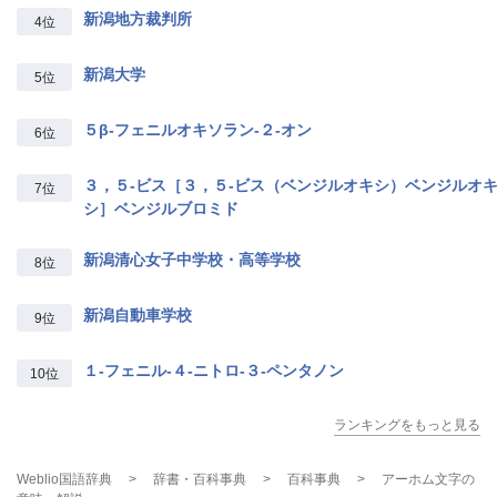
新潟地方裁判所
4位
新潟大学
5位
５β‐フェニルオキソラン‐２‐オン
6位
３，５‐ビス［３，５‐ビス（ベンジルオキシ）ベンジルオ
7位
シ］ベンジルブロミド
新潟清心女子中学校・高等学校
8位
新潟自動車学校
9位
１‐フェニル‐４‐ニトロ‐３‐ペンタノン
10位
ランキングをもっと見る
Weblio国語辞典
>
辞書・百科事典
>
百科事典
>
アーホム文字
の