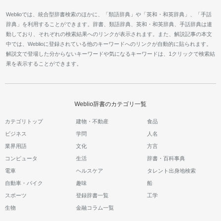
Weblioでは、統合型辞書検索のほかに、「類語辞典」や「英和・和英辞典」、「手話
辞典」を利用することができます。辞書、類語辞典、英和・和英辞典、手話辞典は連
動しており、それぞれの検索結果へのリンクが表示されます。また、解説記事の本文
中では、Weblioに登録されている他のキーワードへのリンクが自動的に貼られます。
解説文で登場した分からないキーワードや気になるキーワードは、1クリックで検索結
果を表示することができます。
Weblio辞書のカテゴリ一覧
カテゴリトップ
建物・不動産
食品
ビジネス
学問
人名
業界用語
文化
方言
コンピュータ
生活
辞書・百科事典
電車
ヘルスケア
タレント出身地検索
自動車・バイク
趣味
船
スポーツ
登録辞書一覧
工学
生物
金融コラム一覧