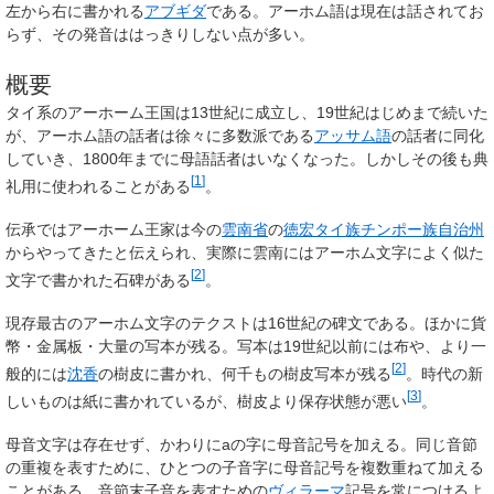
左から右に書かれる
アブギダ
である。アーホム語は現在は話されてお
らず、その発音ははっきりしない点が多い。
概要
タイ系のアーホーム王国は13世紀に成立し、19世紀はじめまで続いた
が、アーホム語の話者は徐々に多数派である
アッサム語
の話者に同化
していき、1800年までに母語話者はいなくなった。しかしその後も典
[
1
]
礼用に使われることがある
。
伝承ではアーホーム王家は今の
雲南省
の
徳宏タイ族チンポー族自治州
からやってきたと伝えられ、実際に雲南にはアーホム文字によく似た
[
2
]
文字で書かれた石碑がある
。
現存最古のアーホム文字のテクストは16世紀の碑文である。ほかに貨
幣・金属板・大量の写本が残る。写本は19世紀以前には布や、より一
[
2
]
般的には
沈香
の樹皮に書かれ、何千もの樹皮写本が残る
。時代の新
[
3
]
しいものは紙に書かれているが、樹皮より保存状態が悪い
。
母音文字は存在せず、かわりにaの字に母音記号を加える。同じ音節
の重複を表すために、ひとつの子音字に母音記号を複数重ねて加える
ことがある。音節末子音を表すための
ヴィラーマ
記号を常につけるよ