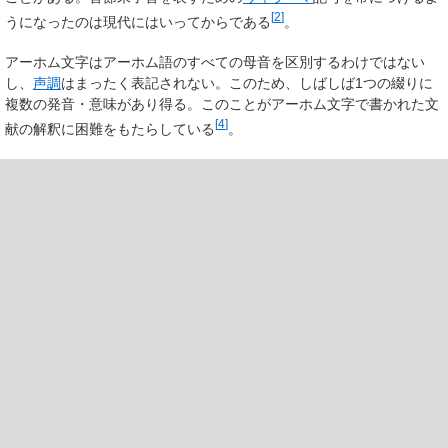
[
2
]
うになったのは現代にはいってからである
。
アーホム文字はアーホム語のすべての母音を区別するわけではない
し、
声調
はまったく表記されない。このため、しばしば1つの綴りに
複数の発音・意味があり得る。このことがアーホム文字で書かれた文
[
4
]
献の解釈に困難をもたらしている
。