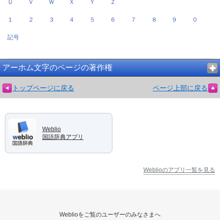
Ｕ
Ｖ
Ｗ
Ｘ
Ｙ
Ｚ
１
２
３
４
５
６
７
８
９
０
記号
アーホム文字のページの著作権
トップページに戻る
ページ上部に戻る
Weblio
国語辞典アプリ
Weblioのアプリ一覧を見る
Weblioをご覧のユーザーのみなさまへ