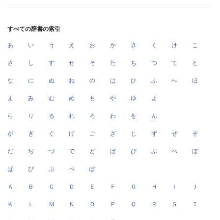
すべての辞書の索引
あ
い
う
え
お
か
き
く
け
こ
さ
し
す
せ
そ
た
ち
つ
て
と
な
に
ぬ
ね
の
は
ひ
ふ
へ
ほ
ま
み
む
め
も
や
ゆ
よ
ら
り
る
れ
ろ
わ
を
ん
が
ぎ
ぐ
げ
ご
ざ
じ
ず
ぜ
ぞ
だ
ぢ
づ
で
ど
ば
び
ぶ
べ
ぼ
ぱ
ぴ
ぷ
ぺ
ぽ
Ａ
Ｂ
Ｃ
Ｄ
Ｅ
Ｆ
Ｇ
Ｈ
Ｉ
Ｊ
Ｋ
Ｌ
Ｍ
Ｎ
Ｏ
Ｐ
Ｑ
Ｒ
Ｓ
Ｔ