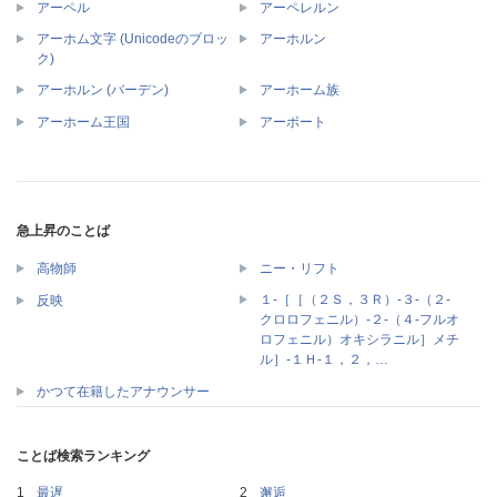
アーペル
アーペレルン
アーホム文字 (Unicodeのブロッ
アーホルン
ク)
アーホルン (バーデン)
アーホーム族
アーホーム王国
アーボート
急上昇のことば
高物師
ニー・リフト
１‐［［（２Ｓ，３Ｒ）‐３‐（２‐
反映
クロロフェニル）‐２‐（４‐フルオ
ロフェニル）オキシラニル］メチ
ル］‐１Ｈ‐１，２，…
かつて在籍したアナウンサー
ことば検索ランキング
最遅
邂逅