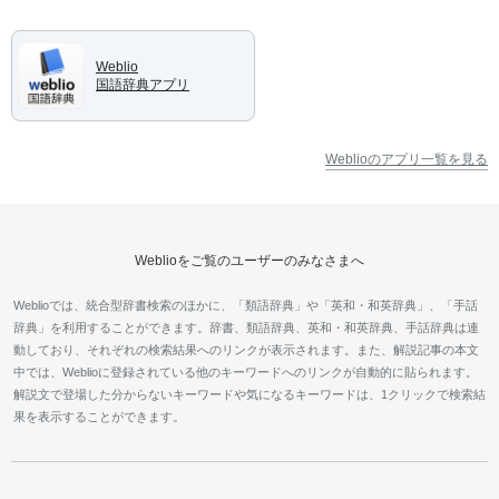
Weblio
国語辞典アプリ
Weblioのアプリ一覧を見る
Weblioをご覧のユーザーのみなさまへ
Weblioでは、統合型辞書検索のほかに、「類語辞典」や「英和・和英辞典」、「手話
辞典」を利用することができます。辞書、類語辞典、英和・和英辞典、手話辞典は連
動しており、それぞれの検索結果へのリンクが表示されます。また、解説記事の本文
中では、Weblioに登録されている他のキーワードへのリンクが自動的に貼られます。
解説文で登場した分からないキーワードや気になるキーワードは、1クリックで検索結
果を表示することができます。