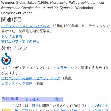
Wimmer, Stefan Jakob (1989).
Hieratische Paläographie der nicht-
literarischen Ostraka der 19. und 20. Dynastie
. Wiesbaden:
Harrassowitz Verlag
関連項目
エドウィン・スミス・パピルス
- 紀元前1600年頃にヒエラティックで
書かれた、世界最初期の医学書。
トリノ王名表
古代エジプト文字の解読
外部リンク
ウィキメディア・コモンズには、
ヒエラティック
に関連するカテゴリ
があります。
古代エジプトの書体：ヒエラティック
（英語）
ヒエラティック書体
（英語）
表
話
編
歴
[
表示
]
文字体系
この項目は、
歴史
に関連した
書きかけの項目
です。
この項目を
加筆・訂正
などしてくださる
協力者を求めています
（
P:歴史
/
P: