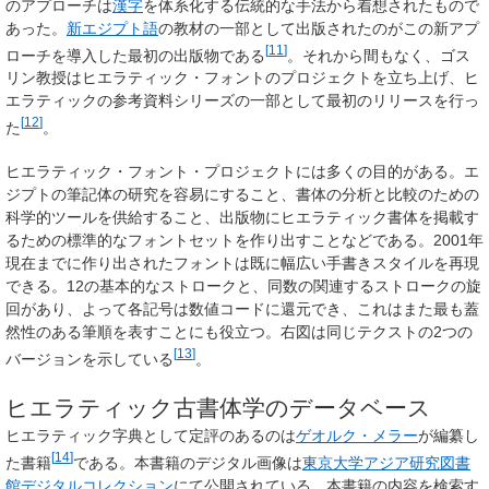
のアプローチは
漢字
を体系化する伝統的な手法から着想されたもので
あった。
新エジプト語
の教材の一部として出版されたのがこの新アプ
[
11
]
ローチを導入した最初の出版物である
。それから間もなく、ゴス
リン教授はヒエラティック・フォントのプロジェクトを立ち上げ、ヒ
エラティックの参考資料シリーズの一部として最初のリリースを行っ
[
12
]
た
。
ヒエラティック・フォント・プロジェクトには多くの目的がある。エ
ジプトの筆記体の研究を容易にすること、書体の分析と比較のための
科学的ツールを供給すること、出版物にヒエラティック書体を掲載す
るための標準的なフォントセットを作り出すことなどである。2001年
現在までに作り出されたフォントは既に幅広い手書きスタイルを再現
できる。12の基本的なストロークと、同数の関連するストロークの旋
回があり、よって各記号は数値コードに還元でき、これはまた最も蓋
然性のある筆順を表すことにも役立つ。右図は同じテクストの2つの
[
13
]
バージョンを示している
。
ヒエラティック古書体学のデータベース
ヒエラティック字典として定評のあるのは
ゲオルク・メラー
が編纂し
[
14
]
た書籍
である。本書籍のデジタル画像は
東京大学アジア研究図書
館デジタルコレクション
にて公開されている。本書籍の内容を検索す