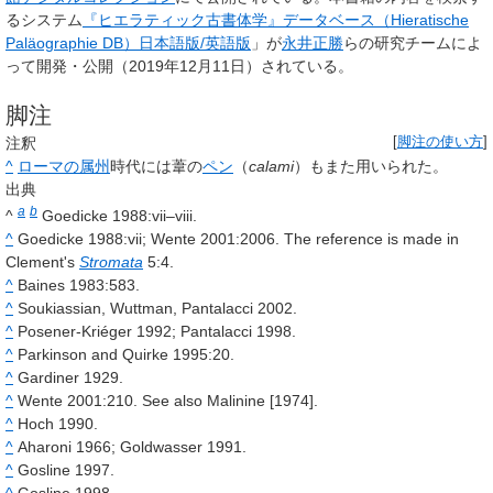
るシステム
『ヒエラティック古書体学』データベース（Hieratische
Paläographie DB）日本語版/英語版
」が
永井正勝
らの研究チームによ
って開発・公開（2019年12月11日）されている。
脚注
注釈
[
脚注の使い方
]
^
ローマの属州
時代には葦の
ペン
（
calami
）もまた用いられた。
出典
a
b
^
Goedicke 1988:vii–viii.
^
Goedicke 1988:vii; Wente 2001:2006. The reference is made in
Clement's
Stromata
5:4.
^
Baines 1983:583.
^
Soukiassian, Wuttman, Pantalacci 2002.
^
Posener-Kriéger 1992; Pantalacci 1998.
^
Parkinson and Quirke 1995:20.
^
Gardiner 1929.
^
Wente 2001:210. See also Malinine [1974].
^
Hoch 1990.
^
Aharoni 1966; Goldwasser 1991.
^
Gosline 1997.