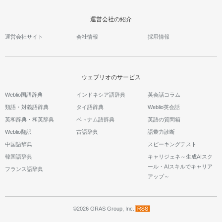
運営会社の紹介
運営会社サイト
会社情報
採用情報
ウェブリオのサービス
Weblio国語辞典
インドネシア語辞典
英会話コラム
類語・対義語辞典
タイ語辞典
Weblio英会話
英和辞典・和英辞典
ベトナム語辞典
英語の質問箱
Weblio翻訳
古語辞典
語彙力診断
中国語辞典
スピーキングテスト
韓国語辞典
キャリジェネ～生成AIスク
ール・AIスキルでキャリア
フランス語辞典
アップ～
©2026 GRAS Group, Inc.