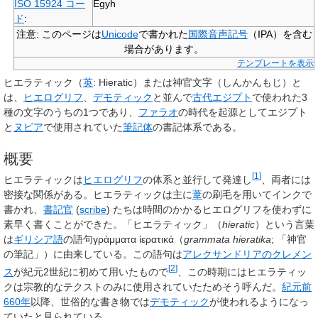
ISO 15924 コー
Egyh
ド
:
注意
: このページは
Unicode
で書かれた
国際音声記号
（IPA）を含む
場合があります。
テンプレートを表示
ヒエラティック
（
英
:
Hieratic
）または
神官文字
（しんかんもじ）と
は、
ヒエログリフ
、
デモティック
と並んで
古代エジプト
で使われた3
種の文字のうちの1つであり、
ファラオ
の時代を起源としてエジプト
と
ヌビア
で使用されていた
筆記体
の書記体系である。
概要
[
1
]
ヒエラティックは
ヒエログリフ
の体系と並行して発達し
、両者には
密接な関係がある。ヒエラティックは主に
葦
の刷毛を用いてインクで
書かれ、
書記官
(
scribe
)
たちは時間のかかるヒエログリフを使わずに
素早く書くことができた。「ヒエラティック」（
hieratic
）という言葉
は
ギリシア語
の語句
γράμματα ἱερατικά
（
grammata hieratika
; 「神官
の筆記」）に由来している。この語句は
アレクサンドリアのクレメン
[
2
]
ス
が紀元2世紀に初めて用いたもので
、この時期にはヒエラティッ
クは宗教的なテクストのみに使用されていたためそう呼んだ。
紀元前
660年
以降、世俗的な書き物では
デモティック
が使われるようになっ
ていたと見られている。