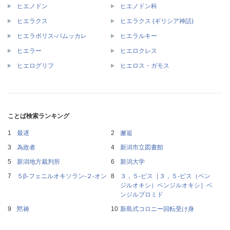
ヒエノドン
ヒエノドン科
ヒエラクス
ヒエラクス (ギリシア神話)
ヒエラポリス-パムッカレ
ヒエラルキー
ヒエラー
ヒエロクレス
ヒエログリフ
ヒエロス・ガモス
ことば検索ランキング
最遅
邂逅
為政者
新潟市立図書館
新潟地方裁判所
新潟大学
５β‐フェニルオキソラン‐２‐オン
３，５‐ビス［３，５‐ビス（ベン
ジルオキシ）ベンジルオキシ］ベ
ンジルブロミド
黙祷
新島式コロニー回転受け身