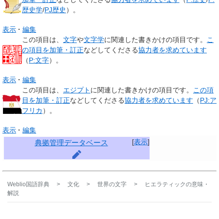
歴史学
/
PJ歴史
）。
表示
編集
この項目は、
文字
や
文字学
に関連した
書きかけの項目
です。
こ
の項目を加筆・訂正
などしてくださる
協力者を求めています
（
P:文字
）。
表示
編集
この項目は、
エジプト
に関連した
書きかけの項目
です。
この項
目を加筆・訂正
などしてくださる
協力者を求めています
（
PJ:ア
フリカ
）。
表示
編集
[
表示
]
典拠管理データベース
Weblio国語辞典
>
文化
>
世界の文字
>
ヒエラティック
の意味・
解説