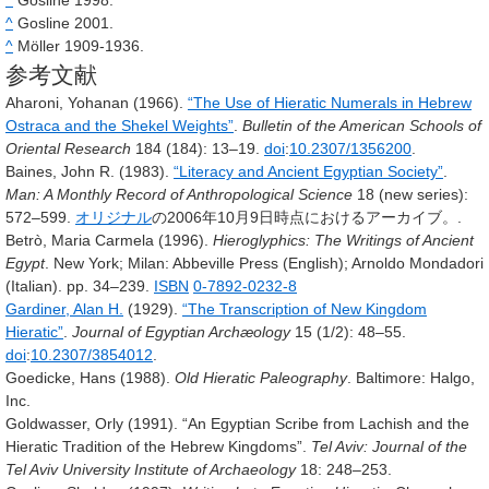
^
Gosline 1998.
^
Gosline 2001.
^
Möller 1909-1936.
参考文献
Aharoni, Yohanan (1966).
“The Use of Hieratic Numerals in Hebrew
Ostraca and the Shekel Weights”
.
Bulletin of the American Schools of
Oriental Research
184
(184): 13–19.
doi
:
10.2307/1356200
.
Baines, John R. (1983).
“Literacy and Ancient Egyptian Society”
.
Man: A Monthly Record of Anthropological Science
18 (new series)
:
572–599.
オリジナル
の2006年10月9日時点におけるアーカイブ。
.
Betrò, Maria Carmela (1996).
Hieroglyphics: The Writings of Ancient
Egypt
. New York; Milan: Abbeville Press (English); Arnoldo Mondadori
(Italian). pp. 34–239.
ISBN
0-7892-0232-8
Gardiner, Alan H.
(1929).
“The Transcription of New Kingdom
Hieratic”
.
Journal of Egyptian Archæology
15
(1/2): 48–55.
doi
:
10.2307/3854012
.
Goedicke, Hans (1988).
Old Hieratic Paleography
. Baltimore: Halgo,
Inc.
Goldwasser, Orly (1991). “An Egyptian Scribe from Lachish and the
Hieratic Tradition of the Hebrew Kingdoms”.
Tel Aviv: Journal of the
Tel Aviv University Institute of Archaeology
18
: 248–253.