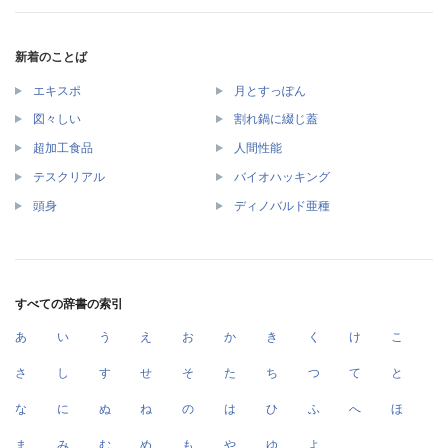
新着のことば
エキスポ
月とすっぽん
図々しい
割れ鍋に綴じ蓋
超加工食品
人間性能
テスクリアル
バイオハッキング
頭身
ディノバルド亜種
すべての辞書の索引
あ
い
う
え
お
か
き
く
け
こ
さ
し
す
せ
そ
た
ち
つ
て
と
な
に
ぬ
ね
の
は
ひ
ふ
へ
ほ
ま
み
む
め
も
や
ゆ
よ