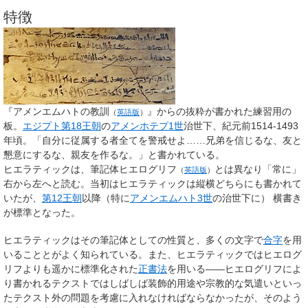
特徴
『
アメンエムハトの教訓
』からの抜粋が書かれた練習用の
（
英語版
）
板。
エジプト第18王朝
の
アメンホテプ1世
治世下、紀元前1514-1493
年頃。「自分に従属する者全てを警戒せよ……兄弟を信じるな、友と
懇意にするな、親友を作るな。」と書かれている。
ヒエラティックは、
筆記体ヒエログリフ
とは異なり「常に」
（
英語版
）
右から左へと読む。当初はヒエラティックは縦横どちらにも書かれて
いたが、
第12王朝
以降（特に
アメンエムハト3世
の治世下に） 横書き
が標準となった。
ヒエラティックはその筆記体としての性質と、多くの文字で
合字
を用
いることとがよく知られている。また、ヒエラティックではヒエログ
リフよりも遥かに標準化された
正書法
を用いる――ヒエログリフによ
り書かれるテクストではしばしば装飾的用途や宗教的な気遣いといっ
たテクスト外の問題を考慮に入れなければならなかったが、そのよう