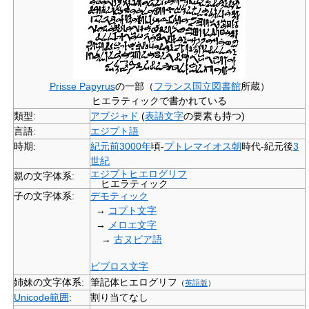
Prisse Papyrus
の一部（
フランス国立図書館
所蔵）
ヒエラティックで書かれている
類型:
アブジャド
(
表語文字
の要素も持つ)
言語:
エジプト語
時期:
紀元前3000年
頃-
プトレマイオス朝
時代-紀元後
3
世紀
エジプトヒエログリフ
親の文字体系:
ヒエラティック
子の文字体系:
デモティック
→
コプト文字
→
メロエ文字
→
古ヌビア語
ビブロス文字
姉妹の文字体系:
筆記体ヒエログリフ
（
英語版
）
Unicode範囲
:
割り当てなし