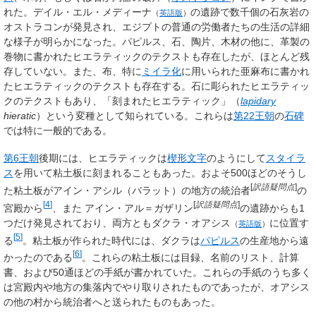
れた。
デイル・エル・メディーナ
の遺跡で数千個の石灰岩の
（
英語版
）
オストラコンが発見され、エジプトの普通の労働者たちの生活の詳細
な様子が明らかになった。パピルス、石、陶片、木材の他に、革製の
巻物に書かれたヒエラティックのテクストも存在したが、ほとんど残
存していない。また、布、特に
ミイラ化
に用いられた亜麻布に書かれ
たヒエラティックのテクストも存在する。石に彫られたヒエラティッ
クのテクストもあり、「刻まれたヒエラティック」（
lapidary
hieratic
）という変種として知られている。これらは
第22王朝
の
石碑
では特に一般的である。
第6王朝
後期には、ヒエラティックは
楔形文字
のようにして
スタイラ
ス
を用いて粘土板に刻まれることもあった。およそ500ほどのそうし
[
訳語疑問点
]
た粘土板がアイン・アシル（バラット）の
地方の統治者
の
[
4
]
[
訳語疑問点
]
宮殿から
、また
アイン・アル＝ガザリン
の遺跡からも1
つだけ発見されており、両方とも
ダクラ・オアシス
に位置す
（
英語版
）
[
5
]
る
。粘土板が作られた時代には、ダクラは
パピルス
の生産地から遠
[
6
]
かったのである
。これらの粘土板には目録、名前のリスト、計算
書、および50通ほどの手紙が書かれていた。これらの手紙のうち多く
は宮殿内や地方の集落内でやり取りされたものであったが、オアシス
の他の村から統治者へと送られたものもあった。