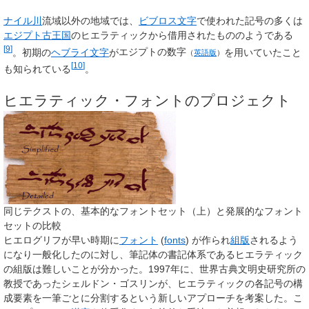
ナイル川
流域以外の地域では、
ビブロス文字
で使われた記号の多くは
エジプト古王国
のヒエラティックから借用されたもののようである
[
9
]
。初期の
ヘブライ文字
が
エジプトの数字
を用いていたこと
（
英語版
）
[
10
]
も知られている
。
ヒエラティック・フォントのプロジェクト
同じテクストの、基本的なフォントセット（上）と発展的なフォント
セットの比較
ヒエログリフが早い時期に
フォント
(
fonts
)
が作られ
組版
されるよう
になり一般化したのに対し、筆記体の書記体系であるヒエラティック
の組版は難しいことが分かった。1997年に、世界古典文明史研究所の
教授であったシェルドン・ゴスリンが、ヒエラティックの各記号の構
成要素を一筆ごとに分割するという新しいアプローチを考案した。こ