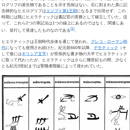
ログリフの派生物であることを示す兆候はない。石に刻まれた真に記
念碑的なヒエログリフは
エジプト第1王朝
になるまで出現せず、この
時期には既にヒエラティックは書記官の実務として確立していた。従
って、これら2つの筆記法は1つの線上にあるのではなく、関連しあ
[
1
]
い、並行して発達したものなのである
。
ヒエラティックは王朝時代全体を通じて使われ、
グレコ・ローマン時
代
になっても使用され続けた。紀元前660年以降、
デモティック
（そ
して後には
ギリシア文字
）が世俗的な書き物の大半でヒエラティック
に取って代わったが、ヒエラティックはさらに幾世紀もの間、少なく
とも紀元3世紀までは聖職者階級によって使われていた。