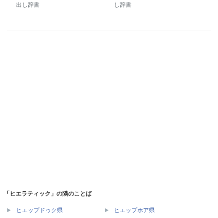
出し辞書
し辞書
「ヒエラティック」の隣のことば
ヒエップドゥク県
ヒエップホア県