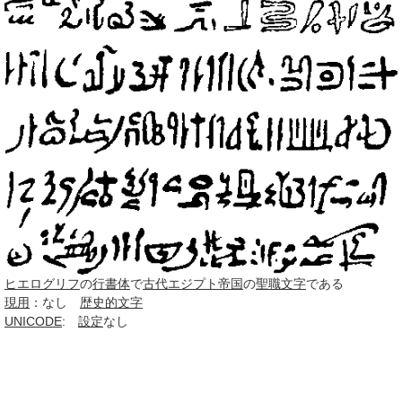
ヒエログリフ
の
行書体
で
古代エジプト
帝国
の
聖職
文字
である
現用
：なし
歴史的
文字
UNICODE
:
設定
なし