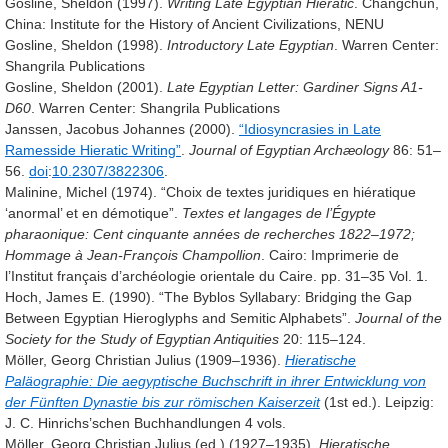
Gosline, Sheldon (1997).
Writing Late Egyptian Hieratic
. Changchun,
China: Institute for the History of Ancient Civilizations, NENU
Gosline, Sheldon (1998).
Introductory Late Egyptian
. Warren Center:
Shangrila Publications
Gosline, Sheldon (2001).
Late Egyptian Letter: Gardiner Signs A1-
D60
. Warren Center: Shangrila Publications
Janssen, Jacobus Johannes (2000).
“Idiosyncrasies in Late
Ramesside Hieratic Writing”
.
Journal of Egyptian Archæology
86
: 51–
56.
doi
:
10.2307/3822306
.
Malinine, Michel (1974). “Choix de textes juridiques en hiératique
‘anormal’ et en démotique”.
Textes et langages de l’Égypte
pharaonique: Cent cinquante années de recherches 1822–1972;
Hommage à Jean-François Champollion
. Cairo: Imprimerie de
l’Institut français d’archéologie orientale du Caire. pp. 31–35
Vol. 1.
Hoch, James E. (1990). “The Byblos Syllabary: Bridging the Gap
Between Egyptian Hieroglyphs and Semitic Alphabets”.
Journal of the
Society for the Study of Egyptian Antiquities
20
: 115–124.
Möller, Georg Christian Julius (1909–1936).
Hieratische
Paläographie: Die aegyptische Buchschrift in ihrer Entwicklung von
der Fünften Dynastie bis zur römischen Kaiserzeit
(1st ed.). Leipzig:
J. C. Hinrichs’schen Buchhandlungen
4 vols.
Möller, Georg Christian Julius (ed.) (1927–1935).
Hieratische