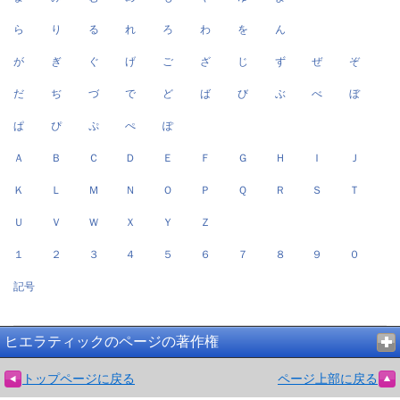
ら
り
る
れ
ろ
わ
を
ん
が
ぎ
ぐ
げ
ご
ざ
じ
ず
ぜ
ぞ
だ
ぢ
づ
で
ど
ば
び
ぶ
べ
ぼ
ぱ
ぴ
ぷ
ぺ
ぽ
Ａ
Ｂ
Ｃ
Ｄ
Ｅ
Ｆ
Ｇ
Ｈ
Ｉ
Ｊ
Ｋ
Ｌ
Ｍ
Ｎ
Ｏ
Ｐ
Ｑ
Ｒ
Ｓ
Ｔ
Ｕ
Ｖ
Ｗ
Ｘ
Ｙ
Ｚ
１
２
３
４
５
６
７
８
９
０
記号
ヒエラティックのページの著作権
トップページに戻る
ページ上部に戻る