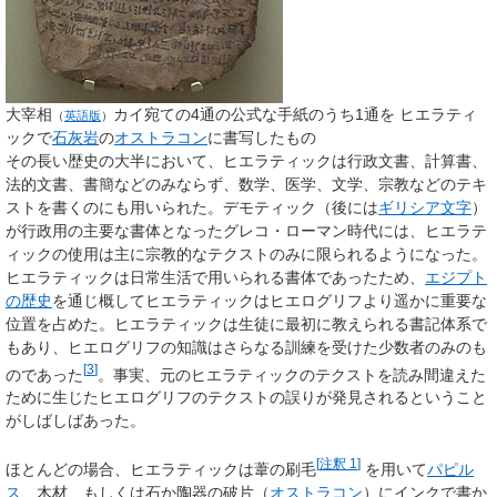
大宰相
カイ宛ての4通の公式な手紙のうち1通を ヒエラティ
（
英語版
）
ックで
石灰岩
の
オストラコン
に書写したもの
その長い歴史の大半において、ヒエラティックは行政文書、計算書、
法的文書、書簡などのみならず、数学、医学、文学、宗教などのテキ
ストを書くのにも用いられた。デモティック（後には
ギリシア文字
）
が行政用の主要な書体となったグレコ・ローマン時代には、ヒエラテ
ィックの使用は主に宗教的なテクストのみに限られるようになった。
ヒエラティックは日常生活で用いられる書体であったため、
エジプト
の歴史
を通じ概してヒエラティックはヒエログリフより遥かに重要な
位置を占めた。ヒエラティックは生徒に最初に教えられる書記体系で
もあり、ヒエログリフの知識はさらなる訓練を受けた少数者のみのも
[
3
]
のであった
。事実、元のヒエラティックのテクストを読み間違えた
ために生じたヒエログリフのテクストの誤りが発見されるということ
がしばしばあった。
[
注釈 1
]
ほとんどの場合、ヒエラティックは葦の刷毛
を用いて
パピル
ス
、木材、もしくは石か陶器の破片（
オストラコン
）にインクで書か