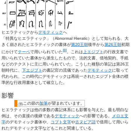
ヒエラティックから
デモティック
へ
「特異なヒエラティック」（Abnormal Hieratic）として知られる、大
きく崩されたヒエラティックの書体が
第20王朝
後半から
第26王朝
初期
[
8
]
にかけて
テーベ
で用いられていた
。これは
上エジプト
の行政文書で
用いられていた書体から派生したもので、法的文書、借地契約、手紙
などのテクストに主に用いられていた。こうした種類の筆記は第26王
朝時代に、
下エジプト
の書記官の流儀であった
デモティック
に取って
代わられ、この時代にデモティックは再統一されたエジプト全体の標
準的な行政用書体として確立した。
影響
この節の
加筆
が望まれています。
ヒエラティックは他の多数の書記体系にも影響を与えた。最も明白な
例は、その直接の後継である
デモティック
への影響である。
メロエ文
字
のデモティック書体や、
コプト文字
や
古ヌビア語
で借用して用いら
れたデモティック文字などもこれと関連している。