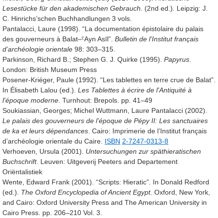
Lesestücke für den akademischen Gebrauch.
(2nd ed.). Leipzig: J.
C. Hinrichs’schen Buchhandlungen
3 vols.
Pantalacci, Laure (1998). “La documentation épistolaire du palais
des gouverneurs à Balat–
ˁAyn Asīl
”.
Bulletin de l’Institut français
d’archéologie orientale
98
: 303–315.
Parkinson, Richard B.; Stephen G. J. Quirke (1995).
Papyrus
.
London: British Museum Press
Posener-Kriéger, Paule (1992). “Les tablettes en terre crue de Balat”.
In Élisabeth Lalou (ed.).
Les Tablettes à écrire de l'Antiquité à
l'époque moderne
. Turnhout: Brepols. pp. 41–49
Soukiassian, Georges; Michel Wuttmann, Laure Pantalacci (2002).
Le palais des gouverneurs de l’époque de Pépy II: Les sanctuaires
de ka et leurs dépendances
. Cairo: Imprimerie de l’Institut français
d’archéologie orientale du Caire.
ISBN
2-7247-0313-8
Verhoeven, Ursula (2001).
Untersuchungen zur späthieratischen
Buchschrift
. Leuven: Uitgeverij Peeters and Departement
Oriëntalistiek
Wente, Edward Frank (2001). “Scripts: Hieratic”. In Donald Redford
(ed.).
The Oxford Encyclopedia of Ancient Egypt
. Oxford, New York,
and Cairo: Oxford University Press and The American University in
Cairo Press. pp. 206–210
Vol. 3.