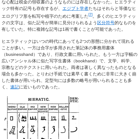
な心配は税金の領収書のようなものには存在しなかった。ヒエラティ
ック特有の記号も存在するが、
エジプト学者
たちはそれらと等価なヒ
[
7
]
エログリフ形を転写や植字のために考案した
。多くのヒエラティッ
クの文字は、似た記号が簡単に見分けられるよう
区分符号
的なものを
有していた。特に複雑な記号は1画で書くことが可能であった。
ヒエラティックはいつの時代にあっても2つの形態に分かれて現れる
ことが多い。一方は合字が多用された筆記体の事務用書体
（businesshand）であり、行政文書に用いられた。もう一方は字幅の
広いアンシャル体に似た写字生書体（bookhand）で、文学、科学、
宗教などのテクストに用いられた。両者は著しく異なったものとなる
場合も多かった。とりわけ手紙では素早く書くために非常に大きく崩
した書体が用いられ、定型句には多数の略号が用いられることも多
く、
速記
に近いものであった。