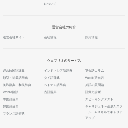
について
運営会社の紹介
運営会社サイト
会社情報
採用情報
ウェブリオのサービス
Weblio国語辞典
インドネシア語辞典
英会話コラム
類語・対義語辞典
タイ語辞典
Weblio英会話
英和辞典・和英辞典
ベトナム語辞典
英語の質問箱
Weblio翻訳
古語辞典
語彙力診断
中国語辞典
スピーキングテスト
韓国語辞典
キャリジェネ～生成AIスク
ール・AIスキルでキャリア
フランス語辞典
アップ～