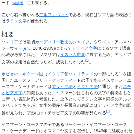
ード
に由来する。
（
英語版
）
左から右へ書かれる
アルファベット
である。現在はソマリ語の表記に
は
ラテン文字
が使われる。
概要
ソマリア
では最初
カーディリー教団
の
シャイフ
、ウワイス・アル＝バ
ラーウィー(
en
、1846-1909)によって
アラビア文字
によるソマリ語表
記法が考案された。ソマリアは
イスラム世界
に属するため、アラビア
[1]
文字の採用は自然だったが、成功しなかった
。
ホビョ
の
スルターン国
（
イタリア領ソマリランド
の一部になる）を建
国したユースフ・アリー・ケーナディードの子であるイスマーン・ユ
ースフ・ケーナディードは
アラビア語
と
イタリア語
に通じ、また
エチ
オピア文字
の知識もあった。イスマーンはこれらの文字の特徴をもと
に新しい表記体系を考案した。全体としてラテン文字と同様のアルフ
ァベットであるが、文字の順序と長母音の表記にはアラビア文字の影
[1]
響が見られ、字形にはエチオピア文字の影響が見られる
。
イスマーン・ユースフの子であるヤーシーン・イスマーン・ユース
フ・ケーナディードはオスマニヤ文字を喧伝し、1943年に結成された