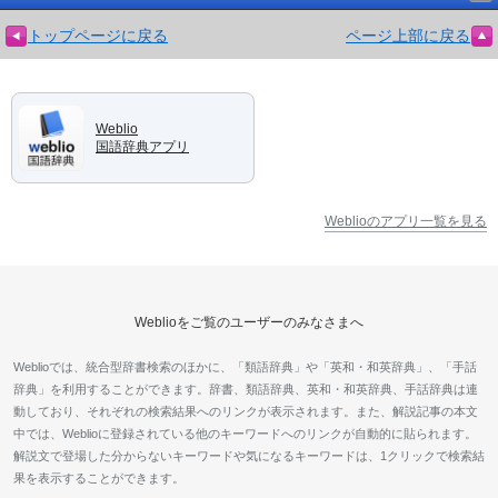
トップページに戻る
ページ上部に戻る
Weblio
国語辞典アプリ
Weblioのアプリ一覧を見る
Weblioをご覧のユーザーのみなさまへ
Weblioでは、統合型辞書検索のほかに、「類語辞典」や「英和・和英辞典」、「手話
辞典」を利用することができます。辞書、類語辞典、英和・和英辞典、手話辞典は連
動しており、それぞれの検索結果へのリンクが表示されます。また、解説記事の本文
中では、Weblioに登録されている他のキーワードへのリンクが自動的に貼られます。
解説文で登場した分からないキーワードや気になるキーワードは、1クリックで検索結
果を表示することができます。