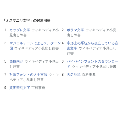
「オスマニヤ文字」の関連用語
カッダレ文字
ウィキペディア小
ボラマ文字
ウィキペディア小見
見出し辞書
出し辞書
マジェルテーンによるスルターン
字形上の系統から孤立している音
国
ウィキペディア小見出し辞書
素文字
ウィキペディア小見出し
辞書
競技内容
ウィキペディア小見出
バイバインフォントのダウンロー
し辞書
ド
ウィキペディア小見出し辞書
対応フォントの入手方法
ウィキ
天名地鎮
百科事典
ペディア小見出し辞書
賈湖契刻文字
百科事典