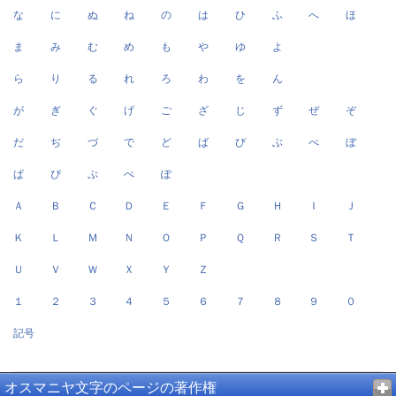
な
に
ぬ
ね
の
は
ひ
ふ
へ
ほ
ま
み
む
め
も
や
ゆ
よ
ら
り
る
れ
ろ
わ
を
ん
が
ぎ
ぐ
げ
ご
ざ
じ
ず
ぜ
ぞ
だ
ぢ
づ
で
ど
ば
び
ぶ
べ
ぼ
ぱ
ぴ
ぷ
ぺ
ぽ
Ａ
Ｂ
Ｃ
Ｄ
Ｅ
Ｆ
Ｇ
Ｈ
Ｉ
Ｊ
Ｋ
Ｌ
Ｍ
Ｎ
Ｏ
Ｐ
Ｑ
Ｒ
Ｓ
Ｔ
Ｕ
Ｖ
Ｗ
Ｘ
Ｙ
Ｚ
１
２
３
４
５
６
７
８
９
０
記号
オスマニヤ文字のページの著作権