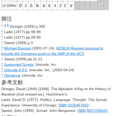
𐒠
𐒡
𐒢
𐒣
𐒤
𐒥
𐒦
𐒧
𐒨
𐒩
U+104Ax
脚注
a
b
^
Diringer (1949) p.300
^
Laitin (1977) pp.98-99
^
Laitin (1977) pp.89-90
^
Saeed (1999) p.3
^
Michael Everson
(2001-07-14),
N2361R Revised proposal to
encode the Osmanya script in the SMP of the UCS
^
Saeed (1999) pp.11-12
^
Supported Scripts
, Unicode, Inc.
^
Unicode 4.0.0
, Unicode, Inc., (2003-04-24)
^
Osmanya
, Unicode, Inc
参考文献
Diringer, David (1949) [1948].
The Alphabet: A Key to the History of
Mankind
(2nd revised ed.). Hutchinson's
Laitin, David D. (1977).
Politics, Language, Thought: The Somali
Experience
. University of Chicago.
ISBN
0226467910
Saeed, John (1999).
Somali
. John Benjamins.
ISBN
9027238103