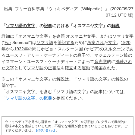
出典: フリー百科事典『ウィキペディア（Wikipedia）』 (2020/09/27
07:12 UTC 版)
「
ソマリ語の文字
」の
記事
における「オスマニヤ文字」の
解説
詳細
は「オスマニヤ文字」を
参照
オスマニヤ文字、または
ソマリ文字
("
Far
Soomaal")は
ソマリ語
を
筆記する
ために
考案され
た
文字
。
1920
年
から
1922年
の間にホビョ・スルターン国 (オビア)の
スルターン
であ
るユースフ・アリー・ケーナディートの
息子
で、
マジェルテーン
族の
イスマーン・ユースフ・ケーナディートによって
音声学
的に
洗練され
た
文字
として
ソマリ語
の
正書法
を
確立する
運動
で
考案され
た。
※この「オスマニヤ文字」の解説は、「ソマリ語の文字」の解説の一
部です。
「オスマニヤ文字」を含む「ソマリ語の文字」の記事については、
「ソマリ語の文字」の概要
を参照ください。
ウィキペディア小見出し辞書の「オスマニヤ文字」の項目はプログラムで機械的に
意味や本文を生成しているため、不適切な項目が含まれていることもあります。ご
了承くださいませ。
お問い合わせ
。