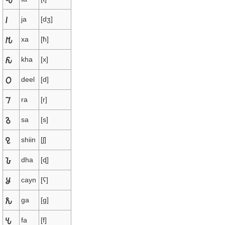
𐒃
ja
[dʒ]
𐒄
xa
[ħ]
𐒅
kha
[x]
𐒆
deel
[d]
𐒇
ra
[r]
𐒈
sa
[s]
𐒉
shiin
[ʃ]
𐒊
dha
[ɖ]
𐒋
cayn
[ʕ]
𐒌
ga
[ɡ]
𐒍
fa
[f]