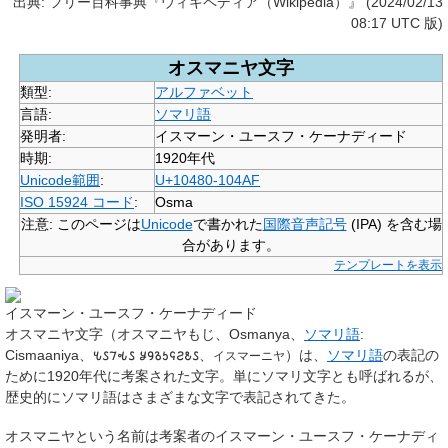
出典: フリー百科事典『ウィキペディア（Wikipedia）』 (2024/02/13
08:17 UTC 版)
オスマニヤ文字
類型:
アルファベット
言語:
ソマリ語
発明者:
イスマーン・ユースフ・ケーナディード
時期:
1920年代
Unicode範囲
:
U+10480-104AF
ISO 15924 コード
:
Osma
注意
: このページは
Unicode
で書かれた
国際音声記号
(IPA) を含む場
合があります。
テンプレートを表示
イスマーン・ユースフ・ケーナディード
オスマニヤ文字
（オスマニヤもじ、Osmanya、
ソマリ語
:
Cismaaniya
、
𐒍𐒖𐒇𐒂𐒖 𐒋𐒘𐒈𐒑𐒛𐒒𐒕𐒖
、
）は、
ソマリ語
の表記の
イスマーニヤ
ために1920年代に考案された文字。単に
ソマリ文字
とも呼ばれるが、
歴史的にソマリ語はさまざまな文字で表記されてきた。
オスマニヤという名前は考案者の
イスマーン・ユースフ・ケーナディ