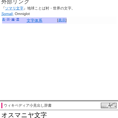
外部リンク
『
ソマリ文字
』地球ことば村・世界の文字
。
Somali
, Omniglot
表
話
編
歴
[
表示
]
文字体系
ウィキペディア小見出し辞書
オスマニヤ文字