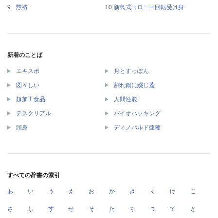
黙祷
新島式コロニー回転受け身
新着のことば
エキスポ
月とすっぽん
図々しい
割れ鍋に綴じ蓋
超加工食品
人間性能
テスクリアル
バイオハッキング
頭身
ディノバルド亜種
すべての辞書の索引
あ
い
う
え
お
か
き
く
け
こ
さ
し
す
せ
そ
た
ち
つ
て
と