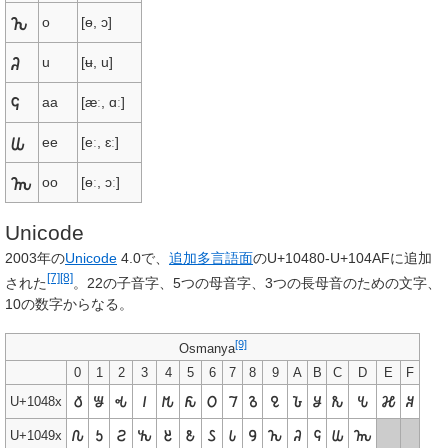
𐒙
o
[ɵ, ɔ]
𐒚
u
[ʉ, u]
𐒛
aa
[æː, ɑː]
𐒜
ee
[eː, ɛː]
𐒝
oo
[ɵː, ɔː]
Unicode
2003年の
Unicode
4.0で、
追加多言語面
のU+10480-U+104AFに追加
[7]
[8]
された
。22の子音字、5つの母音字、3つの長母音のための文字、
10の数字からなる。
[9]
Osmanya
0
1
2
3
4
5
6
7
8
9
A
B
C
D
E
F
𐒀
𐒁
𐒂
𐒃
𐒄
𐒅
𐒆
𐒇
𐒈
𐒉
𐒊
𐒋
𐒌
𐒍
𐒎
𐒏
U+1048x
𐒐
𐒑
𐒒
𐒓
𐒔
𐒕
𐒖
𐒗
𐒘
𐒙
𐒚
𐒛
𐒜
𐒝
U+1049x