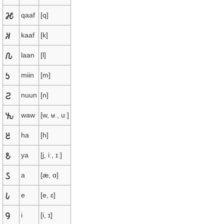
𐒎
qaaf
[q]
𐒏
kaaf
[k]
𐒐
laan
[l]
𐒑
miin
[m]
𐒒
nuun
[n]
𐒓
waw
[w, ʉː, uː]
𐒔
ha
[h]
𐒕
ya
[j, iː, ɪː]
𐒖
a
[æ, ɑ]
𐒗
e
[e, ɛ]
𐒘
i
[i, ɪ]