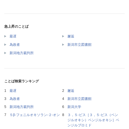
急上昇のことば
最遅
邂逅
為政者
新潟市立図書館
新潟地方裁判所
ことば検索ランキング
最遅
邂逅
為政者
新潟市立図書館
新潟地方裁判所
新潟大学
５β‐フェニルオキソラン‐２‐オン
３，５‐ビス［３，５‐ビス（ベン
ジルオキシ）ベンジルオキシ］ベ
ンジルブロミド