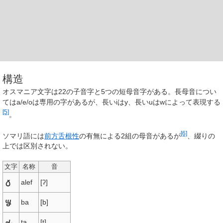
構造
オスマニア文字は22の子音字と5つの短母音字がある。長母音につい
てはa/e/oは専用の字があるが、長いiはy、長いuはwによって表現する
[5]
。
[6]
ソマリ語には
前方舌根性
の有無による2組の母音があるが
、綴りの
上では区別されない。
文字
名称
音
𐒀
alef
[ʔ]
𐒁
ba
[b]
𐒂
ta
[t]