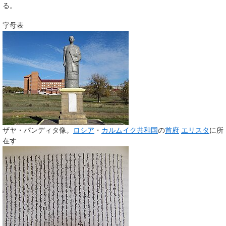
る。
字母表
ザヤ・パンディタ像。
ロシア
・
カルムイク共和国
の
首府
エリスタ
に所
在す