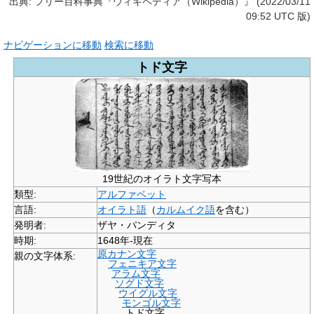
出典: フリー百科事典『ウィキペディア（Wikipedia）』 (2022/03/11
09:52 UTC 版)
ナビゲーションに移動
検索に移動
トド文字
19世紀のオイラト文字写本
類型:
アルファベット
言語:
オイラト語
（
カルムイク語
を含む）
発明者:
ザヤ・パンディタ
時期:
1648年-現在
原カナン文字
親の文字体系:
フェニキア文字
アラム文字
ソグド文字
ウイグル文字
モンゴル文字
トド文字