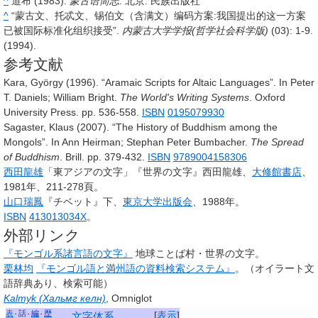
^
道布 (1983).
蒙古语简志
. 北京: 民族出版社
^
“蒙古文、托忒文、锡伯文（含满文）编码方案:我国提出的这一方案
已被国际标准化组织接受”.
内蒙古大学学报(哲学社会科学版)
(03): 1-9.
(1994).
参考文献
Kara, György (1996). “Aramaic Scripts for Altaic Languages”. In Peter
T. Daniels; William Bright.
The World's Writing Systems
. Oxford
University Press. pp. 536-558.
ISBN
0195079930
Sagaster, Klaus (2007). “The History of Buddhism among the
Mongols”. In Ann Heirman; Stephan Peter Bumbacher.
The Spread
of Buddhism
. Brill. pp. 379-432.
ISBN
9789004158306
西田龍雄
「東アジアの文字」『世界の文字』西田龍雄、
大修館書店
、
1981年、211-278頁。
山口瑞鳳
『チベット』下、
東京大学出版会
、1988年。
ISBN
413013034X
。
外部リンク
『モンゴル系諸言語の文字』
地球ことば村・世界の文字
。
栗林均
『モンゴル語と満州語の資料検索システム』
。
（オイラート文
語辞典あり、検索可能）
Kalmyk (Хальмг келн)
, Omniglot
表
話
編
歴
[
表示
]
文字体系