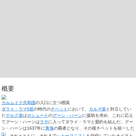
概要
カルムイク共和国
の入口に立つ標識
ダライ・ラマ5世
の時代の
チベット
において、
カルマ派
と対立してい
た
ゲルク派
は
ホシュート
の
グーシ・ハーン
に援助を求め、これに応え
てグーシ・ハーンは
ラサ
に入ってダライ・ラマと盟約を結んだ。グー
シ・ハーンは1637年に
青海
の覇者となり、その後チベットを統一した
[1]
。それとともに、それまで
シャーマニズム
を信仰していたオイラト