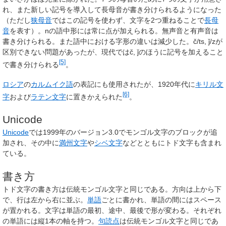
れ、また新しい記号を導入して長母音が書き分けられるようになった
（ただし
狭母音
ではこの記号を使わず、文字を2つ重ねることで
長母
音
を表す）。nの語中形には常に点が加えられる。無声音と有声音は
書き分けられる。また語中における字形の違いは減少した。
č/ts, ǰ/z
が
区別できない問題があったが、現代では
č, ǰ
のほうに記号を加えること
[5]
で書き分けられる
。
ロシア
の
カルムイク語
の表記にも使用されたが、1920年代に
キリル文
[6]
字
および
ラテン文字
に置きかえられた
。
Unicode
Unicode
では1999年のバージョン3.0でモンゴル文字のブロックが追
加され、その中に
満州文字
や
シベ文字
などとともにトド文字も含まれ
ている。
書き方
トド文字の書き方は伝統モンゴル文字と同じである。方向は上から下
で、行は左から右に並ぶ。
単語
ごとに書かれ、単語の間にはスペース
が置かれる。文字は単語の最初、途中、最後で形が変わる。それぞれ
の単語には縦1本の軸を持つ。
句読点
は伝統モンゴル文字と同じであ