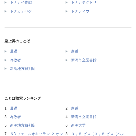
トナカイ作戦
トナカテクトリ
トナカテペケ
トナティウ
急上昇のことば
最遅
邂逅
為政者
新潟市立図書館
新潟地方裁判所
ことば検索ランキング
最遅
邂逅
為政者
新潟市立図書館
新潟地方裁判所
新潟大学
５β‐フェニルオキソラン‐２‐オン
３，５‐ビス［３，５‐ビス（ベン