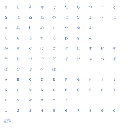
さ
し
す
せ
そ
た
ち
つ
て
と
な
に
ぬ
ね
の
は
ひ
ふ
へ
ほ
ま
み
む
め
も
や
ゆ
よ
ら
り
る
れ
ろ
わ
を
ん
が
ぎ
ぐ
げ
ご
ざ
じ
ず
ぜ
ぞ
だ
ぢ
づ
で
ど
ば
び
ぶ
べ
ぼ
ぱ
ぴ
ぷ
ぺ
ぽ
Ａ
Ｂ
Ｃ
Ｄ
Ｅ
Ｆ
Ｇ
Ｈ
Ｉ
Ｊ
Ｋ
Ｌ
Ｍ
Ｎ
Ｏ
Ｐ
Ｑ
Ｒ
Ｓ
Ｔ
Ｕ
Ｖ
Ｗ
Ｘ
Ｙ
Ｚ
１
２
３
４
５
６
７
８
９
０
記号