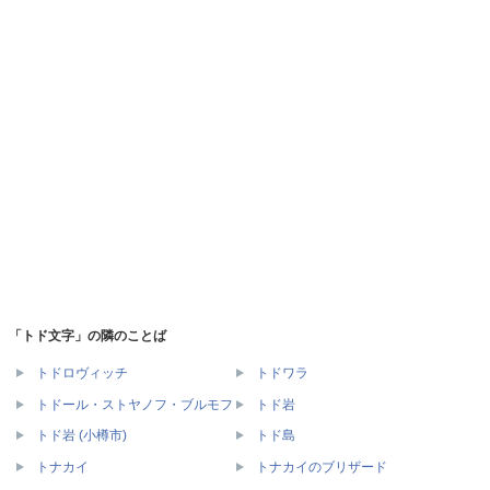
「トド文字」の隣のことば
トドロヴィッチ
トドワラ
トドール・ストヤノフ・ブルモフ
トド岩
トド岩 (小樽市)
トド島
トナカイ
トナカイのブリザード