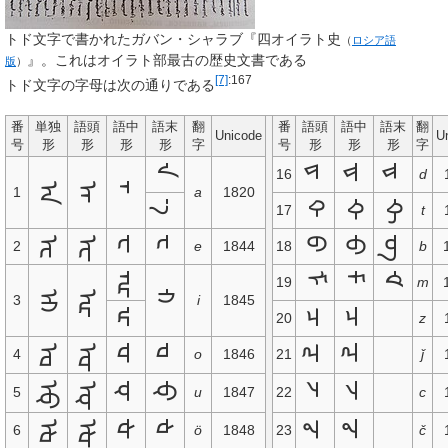
トド文字で書かれたガバン・シャラブ『
四オイラト史
（
ロシア語
』。これはオイラト部最古の歴史文書である
版
）
[7]
:167
トド文字の字母は次の通りである
番
単独
語頭
語中
語末
翻
番
語頭
語中
語末
翻
Unicode
U
号
形
形
形
形
字
号
形
形
形
字
᠊ᠠ
ᡑ‍
᠊ᡑ‍
᠊ᡑ
16
d
ᠠ
ᠠ‍
‍᠊ᠠ‍
1
a
1820
᠊ᠠ᠋
ᡐ‍
᠊ᡐ‍
᠊ᡐ
17
t
ᡄ
ᡄ‍
᠊ᡄ‍
᠊ᡄ
ᡋ‍
᠊ᡋ‍
᠊ᡋ
2
e
1844
18
b
᠊ᡅ᠋‍‍
ᡏ‍
᠊ᡏ‍
᠊ᡏ
19
m
ᡅ
ᡅ‍
᠊ᡅ
3
i
1845
᠊ᡅ‍
ᠴ‍
᠊ᠴ‍
20
z
ᡆ
ᡆ‍
᠊ᡆ‍
᠊ᡆ
ᡓ‍
᠊ᡓ‍
4
o
1846
21
ǰ
ᡇ
ᡇ‍
᠊ᡇ‍
᠊ᡇ
ᡔ‍
᠊ᡔ‍
5
u
1847
22
c
ᡈ
ᡈ‍
᠊ᡈ‍
᠊ᡈ
ᡒ‍
᠊ᡒ‍
6
ö
1848
23
č