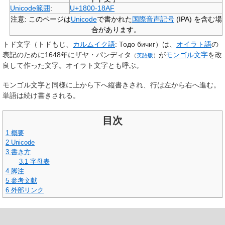
Unicode範囲
:
U+1800-18AF
注意
: このページは
Unicode
で書かれた
国際音声記号
(IPA) を含む場
合があります。
トド文字
（トドもじ、
カルムイク語
:
Тодо бичиг
）は、
オイラト語
の
表記のために1648年に
ザヤ・パンディタ
が
モンゴル文字
を改
（
英語版
）
良して作った文字。オイラト文字とも呼ぶ。
モンゴル文字と同様に上から下へ縦書きされ、行は左から右へ進む。
単語は続け書きされる。
目次
1
概要
2
Unicode
3
書き方
3.1
字母表
4
脚注
5
参考文献
6
外部リンク