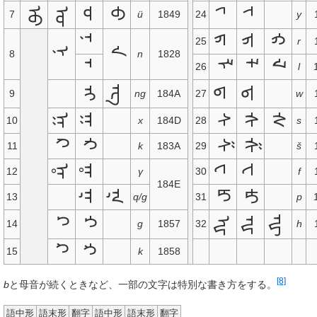
ᡉ
ᡉ‍
᠊ᡉ‍
᠊ᡉ
ᡕ‍
᠊ᡕ‍
7
ü
1849
24
y
᠊ᠨ‍
ᠷ‍
᠊ᠷ‍
᠊ᠷ
25
r
ᠨ‍‍
᠊ᠨ
8
n
1828
᠊ᠨ᠋‍
ᠯ‍
᠊ᠯ‍
᠊ᠯ
26
l
᠊ᡊ
᠊ᡊ‍
ᡖ‍
᠊ᡖ‍
9
ng
184A
27
w
ᡍ‍
᠊ᡍ‍
ᠰ‍
᠊ᠰ‍
᠊ᠰ
10
x
184D
28
s
ᠺ‍
᠊ᠺ‍
ᠱ‍
᠊ᠱ‍
11
k
183A
29
š
ᡎ‍
᠊ᡎ‍
ᠸ‍
᠊ᠸ‍
12
γ
30
f
184E
᠊ᡎ‍᠋‍‍
᠊ᡎ
ᡌ‍
᠊ᡌ‍
13
q/g
31
p
᠊ᡙ
ᡗ‍
᠊ᡗ‍
ᡙ‍
᠊ᡙ‍
14
g
1857
32
h
ᡘ‍
᠊ᡘ‍
15
k
1858
[8]
b
と母音が続くときなど、一部の文字は特別な書き方をする。
語中形
語末形
翻字
語中形
語末形
翻字