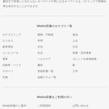
解説文で登場した分からないキーワードや気になるキーワードは、1クリックで検索結
果を表示することができます。
Weblio辞書のカテゴリ一覧
カテゴリトップ
建物・不動産
食品
ビジネス
学問
人名
業界用語
文化
方言
コンピュータ
生活
辞書・百科事典
電車
ヘルスケア
タレント出身地検索
自動車・バイク
趣味
船
スポーツ
登録辞書一覧
工学
生物
金融コラム一覧
Weblio辞書をご利用の方へ
Weblio辞書のご案内
ご利用規約
お問い合わせ