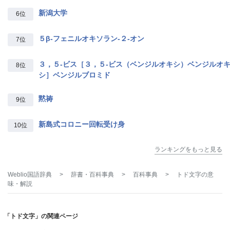
新潟大学
6位
５β‐フェニルオキソラン‐２‐オン
7位
３，５‐ビス［３，５‐ビス（ベンジルオキシ）ベンジルオ
8位
シ］ベンジルブロミド
黙祷
9位
新島式コロニー回転受け身
10位
ランキングをもっと見る
Weblio国語辞典
>
辞書・百科事典
>
百科事典
>
トド文字
の意
味・解説
「トド文字」の関連ページ