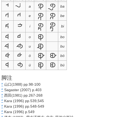
᠊ᠠ‍
᠊ᠠ᠋
ᡋᠠ‍
ᡋᠠ᠋
a
ba
᠊ᡄ‍
᠊ᡄ
ᡋᡄ‍
ᡋᡄ
e
be
ᡋᡅ
ᡋᡅ‍
᠊ᡅ‍
᠊ᡅ
i
bi
᠊ᡆ‍
᠊ᡆ
ᡋᡆ‍
o
bo
᠊ᡇ‍
᠊ᡇ
ᡋᡇ‍
u
bu
᠊ᡈ‍
᠊ᡈ
ᡋᡈ‍
ᡋᡈ
ö
bö
᠊ᡉ‍
᠊ᡉ
ᡋᡉ‍
ᡋᡉ
ü
bü
脚注
^
山口(1988) pp.98-100
^
Sagaster (2007) p.403
^
西田(1981) pp.267-268
^
Kara (1996) pp.539,545
^
Kara (1996) pp.548-549
^
Kara (1996) p.549