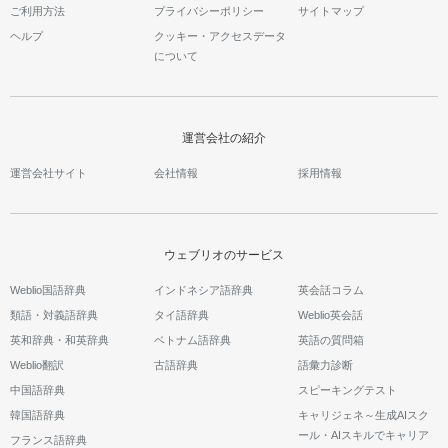
ご利用方法
プライバシーポリシー
サイトマップ
ヘルプ
クッキー・アクセスデータ
について
運営会社の紹介
運営会社サイト
会社情報
採用情報
ウェブリオのサービス
Weblio国語辞典
インドネシア語辞典
英会話コラム
類語・対義語辞典
タイ語辞典
Weblio英会話
英和辞典・和英辞典
ベトナム語辞典
英語の質問箱
Weblio翻訳
古語辞典
語彙力診断
中国語辞典
スピーキングテスト
韓国語辞典
キャリジェネ～生成AIスク
ール・AIスキルでキャリア
フランス語辞典