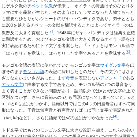
にゲルク派の
チベット仏教
が伝来し、オイラトの貴族は子のひとりを
ラマにする義務が生じた。そのようにしてラマになった人物でもっと
も重要なひとりがホシュートのザヤ・パンディタであり、弟子ととも
に200を越えるチベットの文献を翻訳することによってオイラトの仏
[2]
教普及に大きく貢献した
。1648年にザヤ・パンディタは経典を正確
に翻訳するため、およびモンゴル文語と大きく異なるオイラト語を忠
実に表記するためにトド文字を考案した。「トド」とはモンゴル語で
[3]
「はっきり」を意味し、はっきりした文字であることを意味する
。
モンゴル文語の表記に使われていたモンゴル文字は
ウイグル文字
をほ
ぼそのまま
モンゴル語
の表記に採用したものだが、その文字にはさま
ざまなあいまいさがあった。まず
母音
を表記しない
アブジャド
である
アラム文字
に由来する文字であるため、モンゴル語の7つの母音をう
まく表すことができない問題があり、語頭以外ではaとeが文字の上で
区別がつかず、さらに音節末のnとも同形になってしまっていた。oと
u、öとüも区別がつかず、語頭以外ではこの4つの円唇母音はすべて同
形になった。子音は無声音と有声音がしばしば同じ文字で表記された
[4]
（
t/d, k/g
など）。さらに語頭では
y/ǰ
の区別がつかなかった
。
トド文字ではもとのモンゴル文字に大きな改訂を加え、これらのあい
まいさがほぼ完全に除かれた。7つの母音のために7つの文字が用意さ