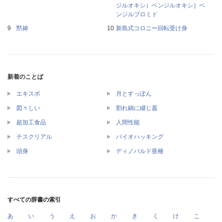
ジルオキシ）ベンジルオキシ］ベ
ンジルブロミド
黙祷
新島式コロニー回転受け身
新着のことば
エキスポ
月とすっぽん
図々しい
割れ鍋に綴じ蓋
超加工食品
人間性能
テスクリアル
バイオハッキング
頭身
ディノバルド亜種
すべての辞書の索引
あ
い
う
え
お
か
き
く
け
こ