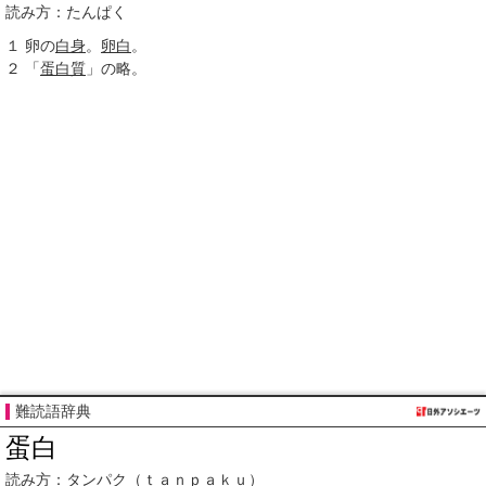
読み方：たんぱく
１
卵の
白身
。
卵白
。
２
「
蛋白質
」の略。
難読語辞典
蛋白
読み方：
タンパク
（
ｔａｎｐａｋｕ
）