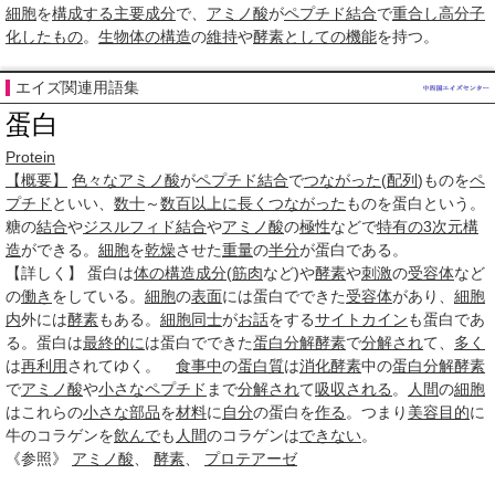
細胞
を
構成する
主要成分
で、
アミノ酸
が
ペプチド結合
で
重合し
高分子
化
したもの
。
生物
体の構造
の
維持
や
酵素としての機能
を持つ。
エイズ関連用語集
蛋白
Protein
【概要】
色々な
アミノ酸
が
ペプチド結合
で
つながった
(
配列
)ものを
ペ
プチド
といい、
数十
～
数百
以上に
長く
つながった
ものを蛋白という。
糖の
結合
や
ジスルフィド結合
や
アミノ酸
の
極性
などで
特有の
3次元構
造
ができる。
細胞
を
乾燥
させた
重量
の
半分
が蛋白である。
【詳しく】 蛋白は
体の構造
成分
(
筋肉
など)や
酵素
や
刺激
の
受容体
など
の
働き
をしている。
細胞
の
表面
には蛋白でできた
受容体
があり、
細胞
内
外には
酵素
もある。
細胞
同士
が
お話
をする
サイトカイン
も蛋白であ
る。蛋白は
最終的に
は蛋白でできた
蛋白分解酵素
で
分解され
て、
多く
は
再利用
されてゆく。
食事中
の
蛋白質
は
消化酵素
中の
蛋白分解酵素
で
アミノ酸
や
小さな
ペプチド
まで
分解され
て
吸収される
。
人間
の
細胞
はこれらの
小さな
部品
を
材料
に
自分
の蛋白を
作る
。つまり
美容
目的
に
牛のコラゲンを
飲んで
も
人間
のコラゲンは
できない
。
《参照》
アミノ酸
、
酵素
、
プロテアーゼ