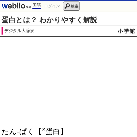
国語
ログイン
検索
蛋白とは？ わかりやすく解説
デジタル大辞泉
×
たん‐ぱく【
蛋白】