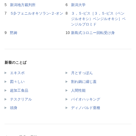
新潟地方裁判所
新潟大学
５β‐フェニルオキソラン‐２‐オン
３，５‐ビス［３，５‐ビス（ベン
ジルオキシ）ベンジルオキシ］ベ
ンジルブロミド
黙祷
新島式コロニー回転受け身
新着のことば
エキスポ
月とすっぽん
図々しい
割れ鍋に綴じ蓋
超加工食品
人間性能
テスクリアル
バイオハッキング
頭身
ディノバルド亜種