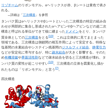
リゾチーム
のリボンモデル。αヘリックスが赤、βシートは黄色で表さ
れる。
→詳細は「
三次構造
」を参照
タンパク質はαヘリックスやβシートといった二次構造の特定の組み合
わせが局部的に集合し形成されたαヘアピンやβヘアピンなどの超二次
構造と呼ばれる単位ができて核に纏まった
ドメイン
をとり、タンパク
[
10
]
質全体としての
三次構造
をとる
。これは立体的に見てまとまった
領域である。三次構造は側鎖間の相互作用によって安定する。特殊な
塩基間の水素結合やシステイン残基間の
ジスルフィド結合
、
静電引力
などが安定化に寄与するが、特に
疎水結合
が大きく影響する。そのた
め
有機溶媒
や
界面活性剤
などで疎水結合を切ると三次構造が壊れ、タ
[
10
]
ンパク質の変性が起こりやすい
。三次構造の立体を図案化し描か
[
7
]
れたものは「リボンモデル」と言う
。
四次構造