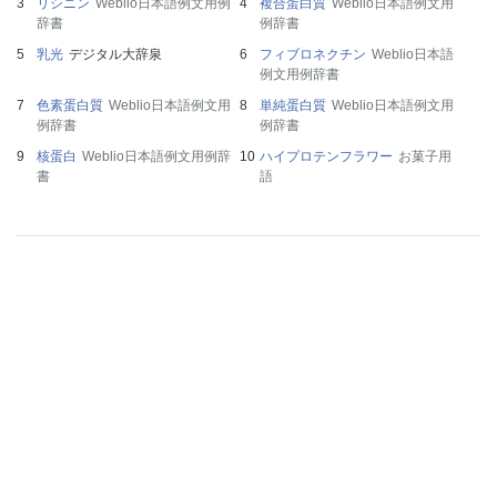
リシニン
Weblio日本語例文用例
複合蛋白質
Weblio日本語例文用
辞書
例辞書
乳光
デジタル大辞泉
フィブロネクチン
Weblio日本語
例文用例辞書
色素蛋白質
Weblio日本語例文用
単純蛋白質
Weblio日本語例文用
例辞書
例辞書
核蛋白
Weblio日本語例文用例辞
ハイプロテンフラワー
お菓子用
書
語