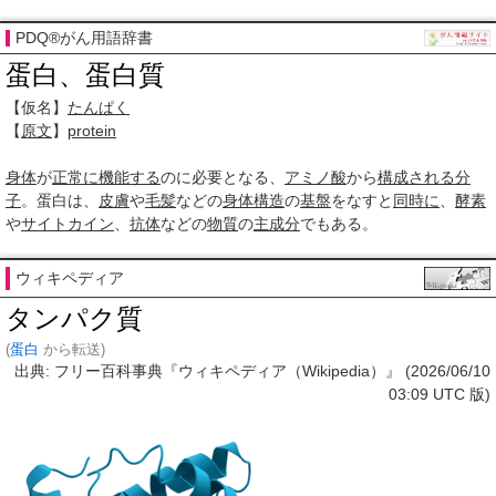
PDQ®がん用語辞書
蛋白、蛋白質
【仮名】
たんぱく
【
原文
】
protein
身体
が
正常に
機能する
のに必要となる、
アミノ酸
から
構成される
分
子
。蛋白は、
皮膚
や
毛髪
などの
身体構造
の
基盤
をなすと
同時に
、
酵素
や
サイトカイン
、
抗体
などの
物質
の
主成分
でもある。
ウィキペディア
タンパク質
(
蛋白
から転送)
出典: フリー百科事典『ウィキペディア（Wikipedia）』 (2026/06/10
03:09 UTC 版)