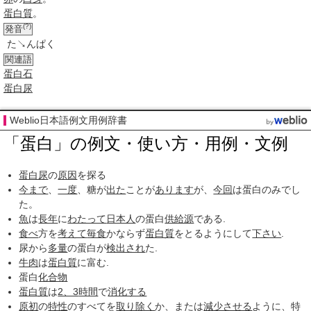
蛋白質
。
(?)
発音
た↘んぱく
関連語
蛋白石
蛋白尿
Weblio日本語例文用例辞書
「蛋白」の例文・使い方・用例・文例
蛋白尿
の
原因
を探る
今まで
、
一度
、糖が
出た
ことが
あります
が、
今回
は蛋白のみでし
た。
魚
は
長年
に
わたって
日本人
の蛋白
供給源
である.
食べ
方を
考えて
毎食
かならず
蛋白質
をとるようにして
下さい
.
尿から
多量
の蛋白が
検出され
た.
牛肉
は
蛋白質
に富む.
蛋白
化合物
蛋白質
は
2、3
時間
で
消化する
原初
の
特性
のすべてを
取り除く
か、または
減少させる
ように、特