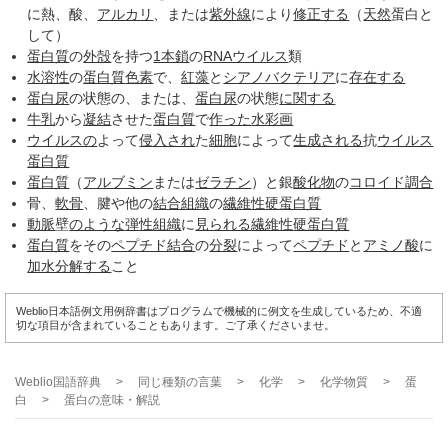
に熱、酸、
アルカリ
、または
紫外線
により
修正する
（
天然
蛋白と
して）
蛋白質
の
外殻
を持つ
1本鎖
の
RNAウイルス
類
水溶性
の
蛋白質
色素
で、
紅藻
と
シアノバクテリア
に
存在する
蛋白尿
の状態の、または、
蛋白尿
の状態
に関する
牛乳
から
凝結
させた
蛋白質
で
作った
水彩画
ウイルスの
よって
侵入され
た
細胞
によって
生成される
抗
ウイルス
蛋白質
蛋白質
（
アルブミン
または
ゼラチン
）と銀
酸化物
の
コロイド
調合
骨、
軟骨
、腱や他の
結合組織
の
繊維性
硬蛋白質
動脈
壁
のような
弾性
組織
に
見られる
繊維性
硬蛋白質
蛋白質
をその
ペプチド結合
の
分裂
によって
ペプチド
と
アミノ酸
に
加水分解する
こと
Weblio日本語例文用例辞書はプログラムで機械的に例文を生成しているため、不適
切な項目が含まれていることもあります。ご了承くださいませ。
Weblio国語辞典
>
同じ種類の言葉
>
化学
>
化学物質
>
蛋
白
>
蛋白
の意味・解説