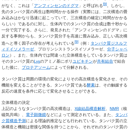
[
9
]
がなく、これは「
アンフィンセンのドグマ
」と呼ばれる
。しかし、
先のタンパク質の再生は数時間かかる操作（実際には、二次構造の畳
み込みはかなり迅速に起こっていて、三次構造の確定に時間がかかる
らしい）であるのに対し、生体内でのタンパク質の合成は数十秒から
一分で完了する。さらに、発見された「アンフィンセンのドグマ」に
反する事例からも、タンパク質分子を高速に畳み込み、正しい高次構
[
9
]
造へと導く因子の存在が考えられている
（例：
タンパク質ジスルフ
ィドイソメラーゼ
、プロリンシストランスイソメラーゼ、
分子シャペ
ロン
）。また、生体内では間違った立体構造をしているタンパク質は
そのタンパク質の
Lys
のアミノ基にポリ
ユビキチン
が
共有結合
で結合
した後に、
プロテアソーム
によって分解される。
タンパク質は周囲の環境の変化によりその高次構造を変化させ、その
機能を変えることができる。タンパク質である
酵素
は、その触媒する
反応の速度を条件に応じて変化させることができる。
立体構造の決定
上記のようなタンパク質の高次構造は、
X線結晶構造解析
、
NMR
（核
磁気共鳴）、
電子顕微鏡
などによって測定されている。また、
タンパ
ク質構造予測
による理論的推定なども行われている。タンパク質の立
体構造と機能は密接な関係を持つことから、それぞれのタンパク質の