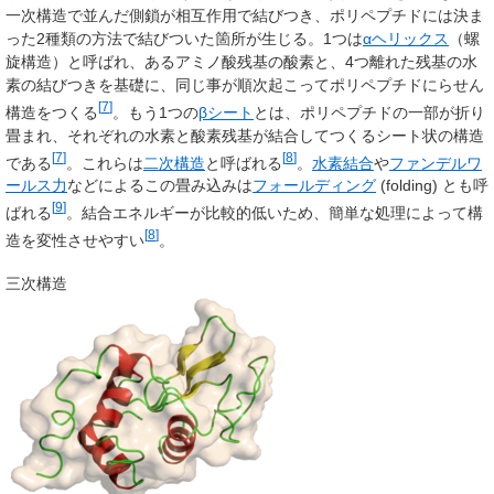
一次構造で並んだ側鎖が相互作用で結びつき、ポリペプチドには決ま
った2種類の方法で結びついた箇所が生じる。1つは
αヘリックス
（螺
旋構造）と呼ばれ、あるアミノ酸残基の酸素と、4つ離れた残基の水
素の結びつきを基礎に、同じ事が順次起こってポリペプチドにらせん
[
7
]
構造をつくる
。もう1つの
βシート
とは、ポリペプチドの一部が折り
畳まれ、それぞれの水素と酸素残基が結合してつくるシート状の構造
[
7
]
[
8
]
である
。これらは
二次構造
と呼ばれる
。
水素結合
や
ファンデルワ
ールス力
などによるこの畳み込みは
フォールディング
(folding) とも呼
[
9
]
ばれる
。結合エネルギーが比較的低いため、簡単な処理によって構
[
8
]
造を変性させやすい
。
三次構造