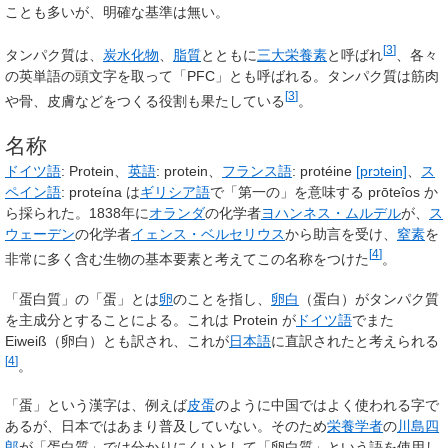
ことも多いが、明確な基準は無い。
[
3
]
タンパク質は、
炭水化物
、
脂質
とともに
三大栄養素
と呼ばれ
、各々
の英単語の頭文字を取って「PFC」とも呼ばれる。タンパク質は筋肉
[
3
]
や骨、皮膚などをつくる役割も果たしている
。
名称
ドイツ語
:
Protein
、
英語
:
protein
、
フランス語
:
protéine
[prɔtein]
、
ス
ペイン語
:
proteína
は
ギリシア語
で「第一の」を意味する prōteîos か
ら採られた。1838年に
オランダ
の化学者
ヨハンネス・ムルデル
が、
ス
ウェーデン
の化学者
イェンス・ベルセリウス
から助言を受け、
窒素
を
[
4
]
非常に多く含む生物の基本要素と考えてこの名称をつけた
。
「蛋白質」の「蛋」とは
卵
のことを指し、
卵白
（蛋白）がタンパク質
を主成分とすることによる。これは Protein が
ドイツ語
でまた
Eiweiß
（卵白）とも訳され、これが
日本語
に直訳されたと考えられる
[
4
]
。
「蛋」という漢字は、例えば
皮蛋
のように中国ではよく使われる字で
あるが、日本ではあまり普及していない。そのため
栄養学者
の
川島四
郎
が「蛋白質」では分かりにくいとして「卵白質」という語を使用し