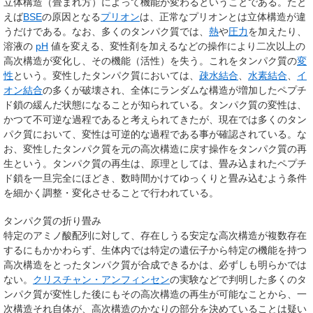
立体構造（畳まれ方）によって機能が変わるということである。たと
えば
BSE
の原因となる
プリオン
は、正常なプリオンとは立体構造が違
うだけである。なお、多くのタンパク質では、
熱
や
圧力
を加えたり、
溶液の
pH
値を変える、変性剤を加えるなどの操作により二次以上の
高次構造が変化し、その機能（活性）を失う。これをタンパク質の
変
性
という。変性したタンパク質においては、
疎水結合
、
水素結合
、
イ
オン結合
の多くが破壊され、全体にランダムな構造が増加したペプチ
ド鎖の緩んだ状態になることが知られている。タンパク質の変性は、
かつて不可逆な過程であると考えられてきたが、現在では多くのタン
パク質において、変性は可逆的な過程である事が確認されている。な
お、変性したタンパク質を元の高次構造に戻す操作をタンパク質の再
生という。タンパク質の再生は、原理としては、畳み込まれたペプチ
ド鎖を一旦完全にほどき、数時間かけてゆっくりと畳み込むよう条件
を細かく調整・変化させることで行われている。
タンパク質の折り畳み
特定のアミノ酸配列に対して、存在しうる安定な高次構造が複数存在
するにもかかわらず、生体内では特定の遺伝子から特定の機能を持つ
高次構造をとったタンパク質が合成できるかは、必ずしも明らかでは
ない。
クリスチャン・アンフィンセン
の実験などで判明した多くのタ
ンパク質が変性した後にもその高次構造の再生が可能なことから、一
次構造それ自体が、高次構造のかなりの部分を決めていることは疑い