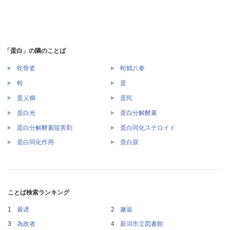
「蛋白」の隣のことば
蛇骨婆
蛇鶴八拳
蛉
蛋
蛋乂獅
蛋民
蛋白光
蛋白分解酵素
蛋白分解酵素阻害剤
蛋白同化ステロイド
蛋白同化作用
蛋白尿
ことば検索ランキング
最遅
邂逅
為政者
新潟市立図書館