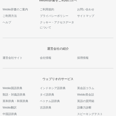
Weblio辞書をご利用の方へ
Weblio辞書のご案内
ご利用規約
お問い合わせ
ご利用方法
プライバシーポリシー
サイトマップ
ヘルプ
クッキー・アクセスデータ
について
運営会社の紹介
運営会社サイト
会社情報
採用情報
ウェブリオのサービス
Weblio国語辞典
インドネシア語辞典
英会話コラム
類語・対義語辞典
タイ語辞典
Weblio英会話
英和辞典・和英辞典
ベトナム語辞典
英語の質問箱
Weblio翻訳
古語辞典
語彙力診断
中国語辞典
スピーキングテスト