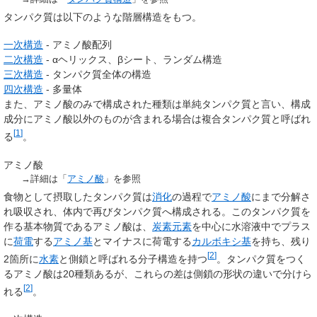
タンパク質は以下のような階層構造をもつ。
一次構造
- アミノ酸配列
二次構造
- αヘリックス、βシート、ランダム構造
三次構造
- タンパク質全体の構造
四次構造
- 多量体
また、アミノ酸のみで構成された種類は単純タンパク質と言い、構成
成分にアミノ酸以外のものが含まれる場合は複合タンパク質と呼ばれ
[
1
]
る
。
アミノ酸
→詳細は「
アミノ酸
」を参照
食物として摂取したタンパク質は
消化
の過程で
アミノ酸
にまで分解さ
れ吸収され、体内で再びタンパク質へ構成される。このタンパク質を
作る基本物質であるアミノ酸は、
炭素
元素
を中心に水溶液中でプラス
に
荷電
する
アミノ基
とマイナスに荷電する
カルボキシ基
を持ち、残り
[
2
]
2箇所に
水素
と側鎖と呼ばれる分子構造を持つ
。タンパク質をつく
るアミノ酸は20種類あるが、これらの差は側鎖の形状の違いで分けら
[
2
]
れる
。