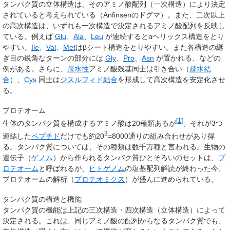
タンパク質の立体構造は、そのアミノ酸配列（一次構造）により決定
されていると考えられている（Anfinsenのドグマ）。また、二次以上
の高次構造は、いずれも一次構造で決定されるアミノ酸配列を反映し
ている。例えば
Glu
、
Ala
、
Leu
が連続するとαヘリックス構造をとり
やすい。
Ile
、
Val
、
Met
はβシート構造をとりやすい。また各構造の継
ぎ目の鋭角なターンの部分には
Gly
、
Pro
、
Asn
が置かれる、などの
例がある。さらに、
疎水性
アミノ酸残基同士は引き合い（
疎水結
合
）、
Cys
同士は
ジスルフィド結合
を形成して高次構造を安定化させ
る。
プロテオーム
[
1
]
生体のタンパク質を構成するアミノ酸は20種類あるが
、それが3つ
3
連結した
ペプチド
だけでも約20
=8000通りの組み合わせがあり得
る。タンパク質については、その種類は数千万種と言われる。生物の
遺伝子（
ゲノム
）から作られるタンパク質ひとそろいのセットは、
プ
ロテオーム
と呼ばれるが、
ヒトゲノム
の塩基配列解読が終わった今、
プロテオームの解析（
プロテオミクス
）が盛んに進められている。
タンパク質の構造と機能
タンパク質の機能は上記の三次構造・四次構造（立体構造）によって
決定される。これは、同じアミノ酸の配列からなるタンパク質でも、