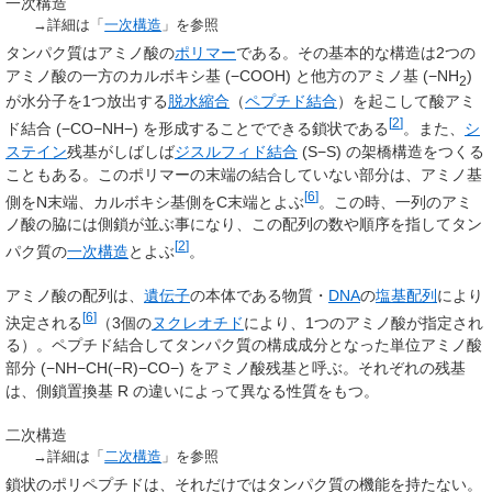
一次構造
→詳細は「
一次構造
」を参照
タンパク質はアミノ酸の
ポリマー
である。その基本的な構造は2つの
アミノ酸の一方のカルボキシ基 (−COOH) と他方のアミノ基 (−NH
)
2
が水分子を1つ放出する
脱水縮合
（
ペプチド結合
）を起こして酸アミ
[
2
]
ド結合 (−CO−NH−) を形成することでできる鎖状である
。また、
シ
ステイン
残基がしばしば
ジスルフィド結合
(S−S) の架橋構造をつくる
こともある。このポリマーの末端の結合していない部分は、アミノ基
[
6
]
側をN末端、カルボキシ基側をC末端とよぶ
。この時、一列のアミ
ノ酸の脇には側鎖が並ぶ事になり、この配列の数や順序を指してタン
[
2
]
パク質の
一次構造
とよぶ
。
アミノ酸の配列は、
遺伝子
の本体である物質・
DNA
の
塩基配列
により
[
6
]
決定される
（3個の
ヌクレオチド
により、1つのアミノ酸が指定され
る）。ペプチド結合してタンパク質の構成成分となった単位アミノ酸
部分 (−NH−CH(−R)−CO−) をアミノ酸残基と呼ぶ。それぞれの残基
は、側鎖置換基 R の違いによって異なる性質をもつ。
二次構造
→詳細は「
二次構造
」を参照
鎖状のポリペプチドは、それだけではタンパク質の機能を持たない。