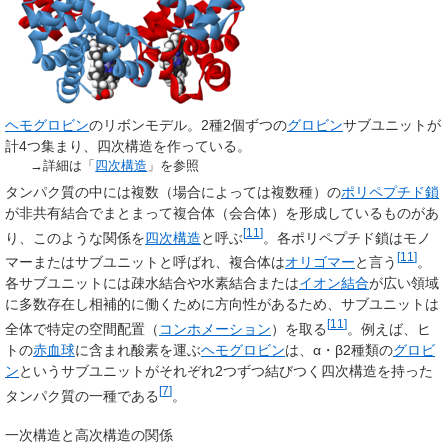
ヘモグロビン
のリボンモデル。2種2個ずつの
グロビン
サブユニットが
計4つ集まり、四次構造を作っている。
→詳細は「
四次構造
」を参照
タンパク質の中には複数（場合によっては複数種）の
ポリペプチド鎖
が非共有結合でまとまって複合体（会合体）を形成しているものがあ
[
11
]
り、このような関係を
四次構造
と呼ぶ
。各ポリペプチド鎖はモノ
[
11
]
マーまたはサブユニットと呼ばれ、複合体は
オリゴマー
と言う
。
各サブユニットには疎水結合や水素結合または
イオン結合
が広い領域
に多数存在し相補的に働くために方向性があるため、サブユニットは
[
11
]
全体で特定の空間配置（
コンホメーション
）を取る
。例えば、ヒ
トの
赤血球
に含まれ酸素を運ぶ
ヘモグロビン
は、α・β2種類の
グロビ
ン
というサブユニットがそれぞれ2つずつ結びつく四次構造を持った
[
7
]
タンパク質の一種である
。
一次構造と高次構造の関係