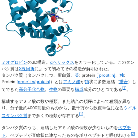
ミオグロビン
の3D構造。
αヘリックス
をカラー化している。このタン
パク質は
X線回折
によって初めてその構造が解明された。
タンパク質
（タンパクしつ、
蛋白質
、
英
:
protein
[ˈproʊtiːn]
、
独
:
Protein
[proteˈiːn/protain]
）とは
アミノ酸
が
鎖
状に多数連結（
重合
）し
[
1
]
てできた
高分子化合物
。
生物
の重要な
構成
成分のひとつである
。
構成するアミノ酸の数や種類、また結合の順序によって種類が異な
り、分子量約4000前後のものから、数千万から数億単位になる
ウイル
[
1
]
スタンパク質
まで多くの種類が存在する
。
タンパク質のうち、連結したアミノ酸の個数が少ないものを
ペプチ
[
2
]
ド
、ペプチドが直線状に連なったものをポリペプチドと呼びわける