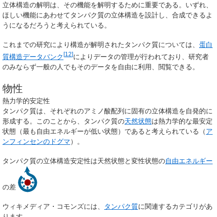
立体構造の解明は、その機能を解明するために重要である。いずれ、
ほしい機能にあわせてタンパク質の立体構造を設計し、合成できるよ
うになるだろうと考えられている。
これまでの研究により構造が解明されたタンパク質については、
蛋白
[
12
]
質構造データバンク
によりデータの管理が行われており、研究者
のみならず一般の人でもそのデータを自由に利用、閲覧できる。
物性
熱力学的安定性
タンパク質は、それぞれのアミノ酸配列に固有の立体構造を自発的に
形成する。このことから、タンパク質の
天然状態
は熱力学的な最安定
状態（最も自由エネルギーが低い状態）であると考えられている（
ア
ンフィンセンのドグマ
）。
タンパク質の立体構造安定性は天然状態と変性状態の
自由エネルギー
の差
ウィキメディア・コモンズには、
タンパク質
に関連するカテゴリがあ
ります。