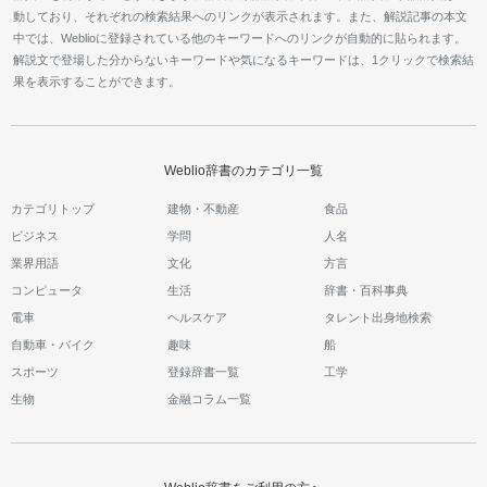
動しており、それぞれの検索結果へのリンクが表示されます。また、解説記事の本文
中では、Weblioに登録されている他のキーワードへのリンクが自動的に貼られます。
解説文で登場した分からないキーワードや気になるキーワードは、1クリックで検索結
果を表示することができます。
Weblio辞書のカテゴリ一覧
カテゴリトップ
建物・不動産
食品
ビジネス
学問
人名
業界用語
文化
方言
コンピュータ
生活
辞書・百科事典
電車
ヘルスケア
タレント出身地検索
自動車・バイク
趣味
船
スポーツ
登録辞書一覧
工学
生物
金融コラム一覧