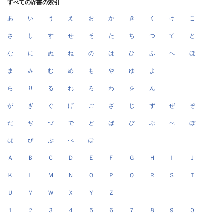
すべての辞書の索引
あ
い
う
え
お
か
き
く
け
こ
さ
し
す
せ
そ
た
ち
つ
て
と
な
に
ぬ
ね
の
は
ひ
ふ
へ
ほ
ま
み
む
め
も
や
ゆ
よ
ら
り
る
れ
ろ
わ
を
ん
が
ぎ
ぐ
げ
ご
ざ
じ
ず
ぜ
ぞ
だ
ぢ
づ
で
ど
ば
び
ぶ
べ
ぼ
ぱ
ぴ
ぷ
ぺ
ぽ
Ａ
Ｂ
Ｃ
Ｄ
Ｅ
Ｆ
Ｇ
Ｈ
Ｉ
Ｊ
Ｋ
Ｌ
Ｍ
Ｎ
Ｏ
Ｐ
Ｑ
Ｒ
Ｓ
Ｔ
Ｕ
Ｖ
Ｗ
Ｘ
Ｙ
Ｚ
１
２
３
４
５
６
７
８
９
０