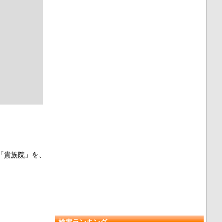
「
貴族院
」を、