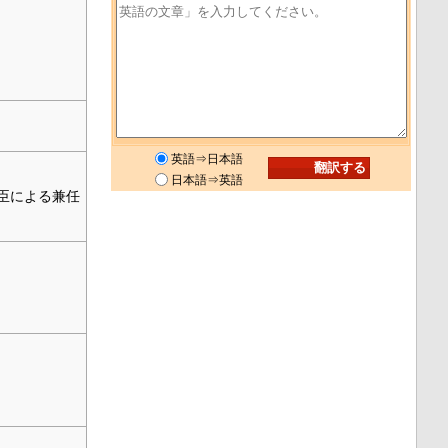
英語⇒日本語
日本語⇒英語
臣による兼任