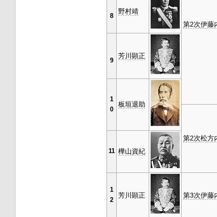
野村靖
8
第2次伊藤
芳川顕正
9
1
板垣退助
0
第2次松方
樺山資紀
11
1
芳川顕正
第3次伊藤
2