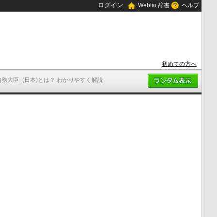
ログイン
Weblio 辞書
ヘルプ
初めての方へ
内務大臣_(日本)とは？ わかりやすく解説