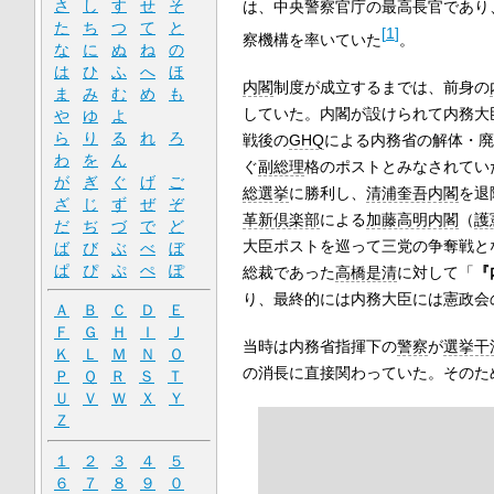
さ
し
す
せ
そ
は、中央警察官庁の最高長官であり
た
ち
つ
て
と
[
1
]
察機構を率いていた
。
な
に
ぬ
ね
の
は
ひ
ふ
へ
ほ
内閣
制度が成立するまでは、前身の
ま
み
む
め
も
していた。内閣が設けられて内務大
や
ゆ
よ
ら
り
る
れ
ろ
戦後の
GHQ
による内務省の解体・廃
わ
を
ん
ぐ
副総理
格のポストとみなされてい
が
ぎ
ぐ
げ
ご
総選挙
に勝利し、
清浦奎吾内閣
を退
ざ
じ
ず
ぜ
ぞ
革新倶楽部
による
加藤高明内閣
（
護
だ
ぢ
づ
で
ど
大臣ポストを巡って三党の争奪戦と
ば
び
ぶ
べ
ぼ
ぱ
ぴ
ぷ
ぺ
ぽ
総裁であった
高橋是清
に対して「
『
り、最終的には内務大臣には憲政会
Ａ
Ｂ
Ｃ
Ｄ
Ｅ
Ｆ
Ｇ
Ｈ
Ｉ
Ｊ
当時は内務省指揮下の
警察
が
選挙干
Ｋ
Ｌ
Ｍ
Ｎ
Ｏ
の消長に直接関わっていた。そのた
Ｐ
Ｑ
Ｒ
Ｓ
Ｔ
Ｕ
Ｖ
Ｗ
Ｘ
Ｙ
Ｚ
１
２
３
４
５
６
７
８
９
０