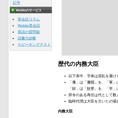
記号
Weblioのサービス
英会話コラム
Weblio英会話
英語の質問箱
語彙力診断
スピーキングテスト
歴代の内務大臣
以下表中、字体は混乱を避け
「藩」は「
藩閥
」を、「軍」
「財」は「
財界
」を、「学」
辞令のある再任は代として数
臨時代理は大臣を欠いたの場
内務大臣