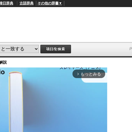
韓日辞典
古語辞典
その他の辞書▼
解説
もっとみる
arrow_forward_ios