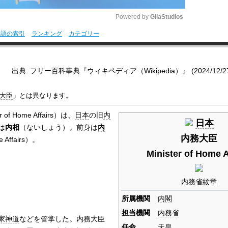
Powered by 
GliaStudios
用語の索引
ランキング
カテゴリー
M
u
出典: フリー百科事典『ウィキペディア（Wikipedia）』 (2024/12/27 0
t
e
大臣
」とは異なります。
f Home Affairs）は、
日本
の旧
内
日本
は
内相
（ないしょう）。前身は
内
内務大臣
Affairs）。
Minister of Home A
内務省紋章
所属機関
内閣
担当機関
内務省
家神道
などを管掌した。内務大臣
任命
天皇