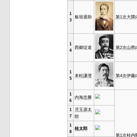
1
板垣退助
第1次大隈
3
1
西郷従道
第2次山県
4
1
末松謙澄
第4次伊藤
5
1
内海忠勝
6
児玉源太
1
7
郎
1
桂太郎
8
第1次桂内