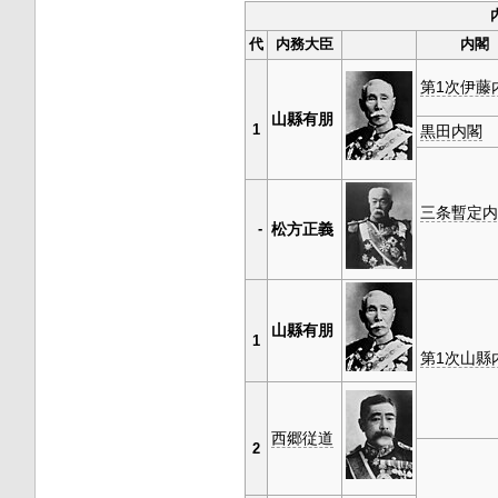
代
内務大臣
内閣
第1次伊藤
山縣有朋
1
黒田内閣
三条暫定内
松方正義
-
山縣有朋
1
第1次山縣
西郷従道
2