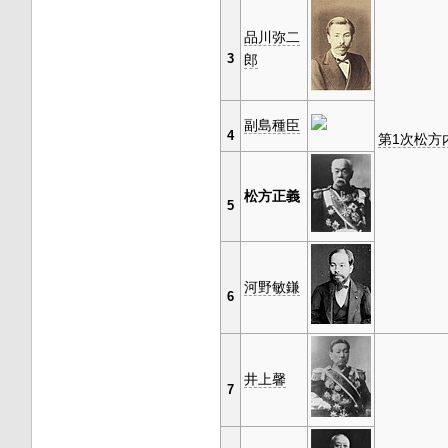
品川弥二
3
郎
副島種臣
4
第1次松方
松方正義
5
河野敏鎌
6
井上馨
7