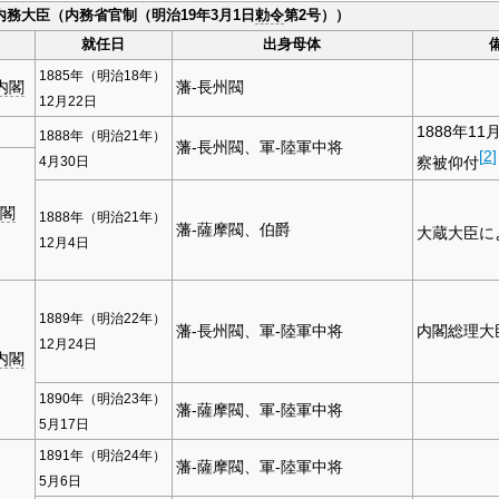
内務大臣（内務省官制（明治19年3月1日
勅令
第2号））
就任日
出身母体
1885年（明治18年）
内閣
藩-長州閥
12月22日
1888年11
1888年（明治21年）
藩-長州閥、軍-陸軍中将
[
2
]
4月30日
察被仰付
閣
1888年（明治21年）
藩-薩摩閥、伯爵
大蔵大臣に
12月4日
1889年（明治22年）
藩-長州閥、軍-陸軍中将
内閣総理大
12月24日
内閣
1890年（明治23年）
藩-薩摩閥、軍-陸軍中将
5月17日
1891年（明治24年）
藩-薩摩閥、軍-陸軍中将
5月6日