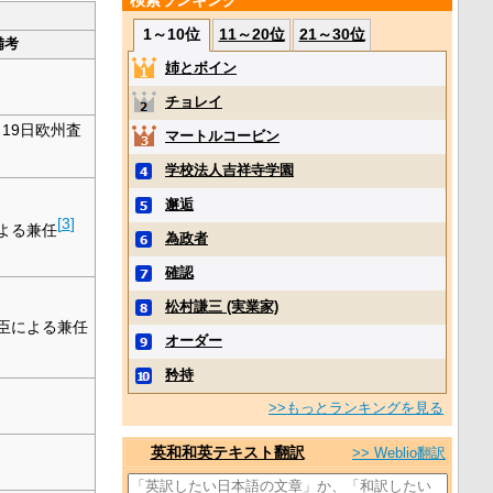
検索ランキング
1～10位
11～20位
21～30位
備考
姉とボイン
チョレイ
月19日欧州査
マートルコービン
学校法人吉祥寺学園
邂逅
[
3
]
よる兼任
為政者
確認
松村謙三 (実業家)
臣による兼任
オーダー
矜持
>>もっとランキングを見る
英和和英テキスト翻訳
>> Weblio翻訳