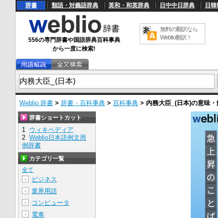
辞書
類語・対義語辞典
英和・和英辞典
日中中日辞典
日韓
無料の翻訳なら
Weblio翻訳！
556の専門辞書や国語辞典百科事典
から一度に検索!
Weblio 辞書
>
辞書・百科事典
>
百科事典
>
内務大臣_(日本)
の意味・
辞書ショートカット
1
ウィキペディア
2
Weblio日本語例文用
例辞書
カテゴリ一覧
全て
ビジネス
＋
業界用語
＋
コンピュータ
＋
電車
＋