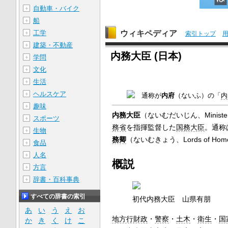
自動車・バイク
＋
船
＋
ウィキペディア
工学
＋
索引トップ
建築・不動産
＋
内務大臣 (日本)
学問
＋
文化
＋
生活
＋
ヘルスケア
＋
通称が
内府
（ないふ）の「
内
趣味
＋
内務大臣
（ないむだいじん、Minister o
スポーツ
＋
務省
を指揮監督した
国務大臣
。通称
生物
＋
務卿
（ないむきょう、Lords of Home 
食品
＋
人名
＋
概説
方言
＋
辞書・百科事典
＋
すべての辞書の索引
初代内務大臣 山県有朋
あ
い
う
え
お
地方行財政
・
警察
・
土木
・
衛生
・
国
か
き
く
け
こ