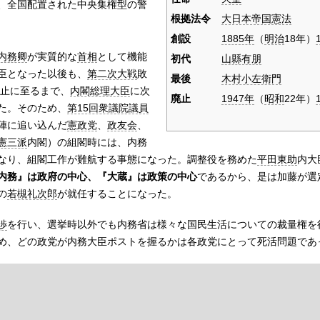
、全国配置された中央集権型の警
根拠法令
大日本帝国憲法
創設
1885年
（
明治
18年）
内務卿
が実質的な
首相
として機能
初代
山縣有朋
臣となった以後も、
第二次大戦
敗
最後
木村小左衛門
止に至るまで、
内閣総理大臣
に次
廃止
1947年
（
昭和
22年）
た。そのため、
第15回衆議院議員
陣に追い込んだ
憲政党
、
政友会
、
憲三派
内閣）の組閣時には、内務
なり、組閣工作が難航する事態になった。調整役を務めた
平田東助
内大
内務』は政府の中心、『大蔵』は政策の中心
であるから、是は加藤が選
の
若槻礼次郎
が就任することになった。
渉
を行い、選挙時以外でも内務省は様々な国民生活についての裁量権を
め、どの政党が内務大臣ポストを握るかは各政党にとって死活問題であ