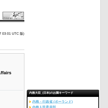
3:01 UTC 版)
ffairs
内務大臣_(日本)のお隣キーワード
内務・行政省 (ポーランド)
内務人民委員部