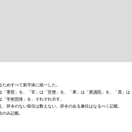
るためすべて新字体に統一した。
は「
軍部
」を、「官」は「
官僚
」を、「衆」は「
衆議院
」を、「貴」は
は「
学術団体
」を、それぞれ示す。
え、辞令のない留任は数えない。辞令のある兼任はなるべく記載。
合のみ記載。