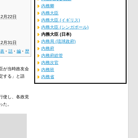
内務卿
内務大臣
12月22日
内務大臣 (イギリス)
内務大臣 (シンガポール)
内務大臣 (日本)
内務局 (琉球政府)
12月31日
内務府
表
話
編
歴
内務府総管
内務次官
臣が当時政友会
内務班
定する」と語
内務省
行使し、各政党
った。