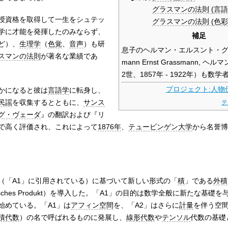
グラスマンの法則 (言語
授資格を取得して一生をシュテッ
グラスマンの法則 (色彩
学に才能を発揮したのみならず、
補足
ど）、
生理学
（
色覚
、
音声
）も研
息子のヘルマン・エルスント・グ
スマンの法則
が著名な業績であ
mann Ernst Grassmann, 
2世、1857年 - 1922年）も数
プロジェクト:人物
かになると彼は
言語学
に転身し、
民謡
を収集するとともに、
サンス
テ
グ・ヴェーダ
』の翻訳および『リ
で高く評価され、これによって
1876年
、
テュービンゲン大学
から名誉博
（「A1」に引用されている）に基づいて新しい形式の「
積
」である
外積
binatorisches Produkt）を導入した。「A1」の目的は数学全般に新たな基
始めている。「A1」は
アフィン空間
を、「A2」はさらに
計量
を伴う空
積代数
）の名で呼ばれるものに発展し、
線形代数
や
テンソル
代数の基礎