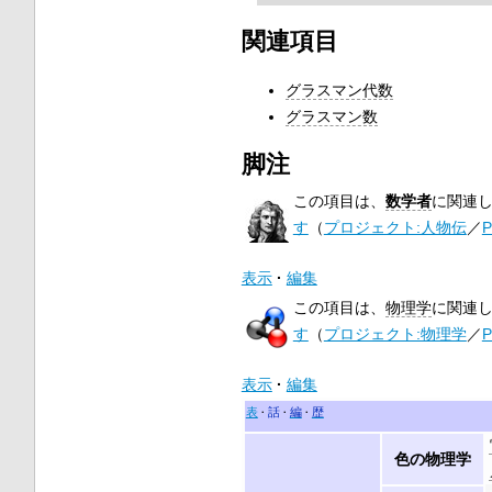
関連項目
グラスマン代数
グラスマン数
脚注
この項目は、
数学者
に関連
す
（
プロジェクト:人物伝
／
P
表示
編集
この項目は、
物理学
に関連
す
（
プロジェクト:物理学
／
P
表示
編集
表
話
編
歴
色の物理学