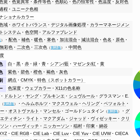
色覚
色覚異常
条件等色
色順応
色の恒常性
色温度
反対色
過程
ユニーク色相
ナショナルカラー
色域
ホワイトバランス
デジタル画像処理
カラーマネージメン
トシステム
色空間
アルファブレンド
配色
補色
暖色
寒色
加法混合
減法混合
色名
原色
版
）
無彩色
二次色
三次色
中間色
（
英語版
）
度
白
黒
赤
緑
青
シアン/藍
マゼンタ/紅
黄
色
紫色
碧色
橙色
褐色
灰色
色
網点
CMYK
特色（スポットカラー）
刷
色深度
ウェブカラー
X11の色名称
ー
ゲ
ドルトン
ヤング
プルキンエ
シュヴルール
グラスマン
E.
ケ
ヘルムホルツ
マクスウェル
ヘリング
ベツォルト
（
英語版
）
ニー
オストヴァルト
マンセル
ゴールドシュタイン
グ
（
英語版
）
ァエティチン
ライト
マクアダム
ジャッド
ヴィゼッキー
クリ
ムソン
ハーヴィッチ
ニッカーソン
稲村
印東
納谷
 XYZ
CIE RGB
CIE Lab
CIE Luv
CIE Yuv
CIE UVW
CIECA