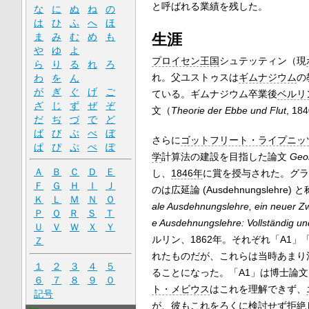
と呼ばれる業績を残した。
な
に
ぬ
ね
の
は
ひ
ふ
へ
ほ
生涯
ま
み
む
め
も
や
ゆ
よ
プロイセン王国
シュテッティン（現
ら
り
る
れ
ろ
れ。父ユストゥスは
ギムナジウム
の
わ
を
ん
が
ぎ
ぐ
げ
ご
ている。ギムナジウム卒業後
ベルリ
ざ
じ
ず
ぜ
ぞ
文（
Theorie der Ebbe und Flut
, 
だ
ぢ
づ
で
ど
ば
び
ぶ
べ
ぼ
さらに
ゴットフリート・ライプニッ
ぱ
ぴ
ぷ
ぺ
ぽ
学
計算法の建設を目指した論文
Geo
Ａ
Ｂ
Ｃ
Ｄ
Ｅ
し、
1846年
に賞を授与された。グラ
Ｆ
Ｇ
Ｈ
Ｉ
Ｊ
のは広延論 (Ausdehnungslehr
Ｋ
Ｌ
Ｍ
Ｎ
Ｏ
ale Ausdehnungslehre, ein neuer Z
Ｐ
Ｑ
Ｒ
Ｓ
Ｔ
e Ausdehnungslehre: Vollständig un
Ｕ
Ｖ
Ｗ
Ｘ
Ｙ
ルリン、1862年。それぞれ「A1
Ｚ
れたものだが、これらは当時あまり
１
２
３
４
５
ることになった。「A1」は博士論
６
７
８
９
０
ト・メビウス
はこれを理解できず、
記号
が、彼もこれをろくに検討せず拒絶