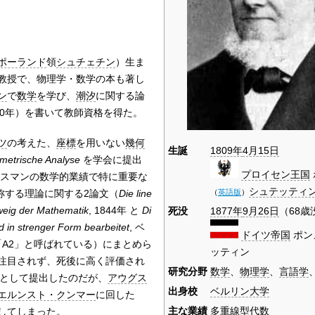
ポーランド
領
シュチェチン
）生ま
教授で、物理学・数学の本も著し
ン
で
数学
を学び、
潮汐
に関する論
1840年）を書いて教師資格を得た。
ツ
の考えた、
座標
を用いない
幾何
生誕
1809年
4月15日
metrische Analyse
を学会に提出
プロイセン王国
スマンの数学的業績で特に重要な
シュテッティ
（
英語版
）
e) と称する理論に関する2論文（
Die line
weig der Mathematik
, 1844年 と
Di
死没
1877年
9月26日
（68歳
d in strenger Form bearbeitet
, ベ
ドイツ帝国
ポン
」「A2」と呼ばれている）にまとめら
ッティン
注目されず、死後に高く評価され
研究分野
数学
、
物理学
、
言語学
文として提出したのだが、
アウグス
出身校
ベルリン大学
エルンスト・クンマー
に回した
主な業績
多重線型代数
してしまった。