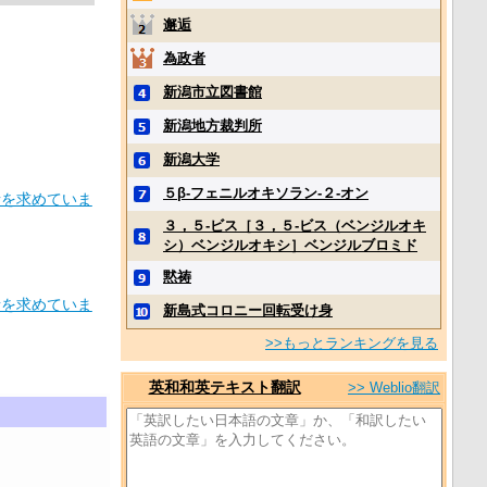
邂逅
為政者
新潟市立図書館
新潟地方裁判所
新潟大学
５β‐フェニルオキソラン‐２‐オン
者を求めていま
３，５‐ビス［３，５‐ビス（ベンジルオキ
シ）ベンジルオキシ］ベンジルブロミド
黙祷
者を求めていま
新島式コロニー回転受け身
>>もっとランキングを見る
英和和英テキスト翻訳
>> Weblio翻訳