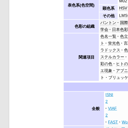
M02
表色系(色空間)
HSV
顕色系
LM
その他
パントン
国
色彩の組織
学会
日本色
色名一覧
色
ト
蛍光色
言
ラドックス
ステルカラー
関連項目
彩の色
ヒト
エ現象
アブ
ト・ブリュッ
ISNI
2
VIAF
全般
2
FAST
Wo