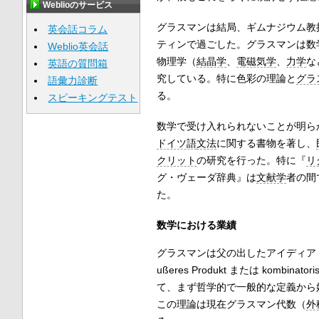
Weblioのサービス
グラスマンは結局、ギムナジウム教
英会話コラム
ティンで過ごした。グラスマンは数
Weblio英会話
物理学（
結晶学
、
電磁気学
、
力学
な
英語の質問箱
究している。特に色彩の理論と
グラ
語彙力診断
る。
スピーキングテスト
数学で受け入れられないことが明ら
ドイツ語
文法
に関する書物を著し、
クリット
の研究を行った。特に『
リ
グ・ヴェーダ辞典』は
文献学
者の間
た。
数学における業績
グラスマンは父の出したアイディア
ußeres Produkt または kom
て、まず哲学的で一般的な定義から
この理論は現在グラスマン代数（
外