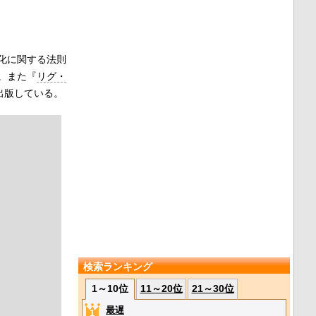
化に関する法則
。また『
リグ・
)を出版している。
検索ランキング
1～10位
11～20位
21～30位
最遅