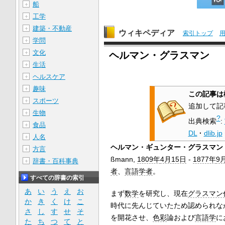
船
＋
工学
＋
建築・不動産
＋
ウィキペディア
索引トップ
学問
＋
文化
＋
ヘルマン・グラスマン
生活
＋
ヘルスケア
＋
趣味
＋
この記事は
スポーツ
＋
追加して記
生物
＋
?
出典検索
:
食品
＋
DL
·
dlib.jp
人名
＋
ヘルマン・ギュンター・グラスマン
方言
＋
ßmann
,
1809年
4月15日
-
1877年
9
辞書・百科事典
＋
者
、
言語学者
。
すべての辞書の索引
あ
い
う
え
お
まず
数学
を研究し、現在
グラスマン
か
き
く
け
こ
時代に先んじていたため認められな
さ
し
す
せ
そ
を開花させ、
色彩
論および
言語学
に
た
ち
つ
て
と