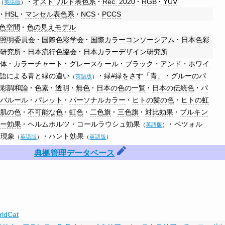
オストワルト表色系
Rec. 2020
RGB
YUV
（
英語版
）
HSL
マンセル表色系
NCS
PCCS
S色空間
色の見えモデル
際照明委員会
国際色彩学会
国際カラーコンソーシアム
日本色彩
彩研究所
日本流行色協会
日本カラーデザイン研究所
立体
カラーチャート
グレースケール
ブラック・アンド・ホワイ
語による青と緑の違い
緑#緑をさす「青」
グルーのパ
（
英語版
）
色彩調和論
色素
透明
無色
日本の色の一覧
日本の伝統色
パ
バルール
パレット
パーソナルカラー
ヒトの髪の色
ヒトの虹
の肌の色
不可能な色
虹色
二色旗
三色旗
対比効果
プルキン
ニー効果
ヘルムホルツ・コールラウシュ効果
ベツォル
（
英語版
）
ケ現象
ハント効果
（
英語版
）
（
英語版
）
典拠管理データベース
rldCat