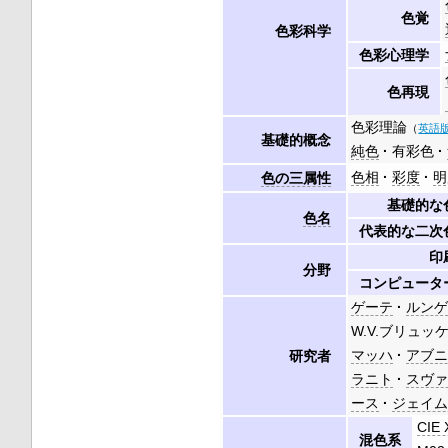
色覚
色彩科学
色彩心理学
色再現
色彩理論
（
英語
基礎的概念
純色
有彩色
色相
彩度
明
色の三属性
基礎的な
色名
代表的な二次
印
分野
コンピュータ
ゲーテ
ルン
W.V.ブリュッ
マッハ
アブ
研究者
ラニト
スヴ
ース
ジェイ
CIE
混色系