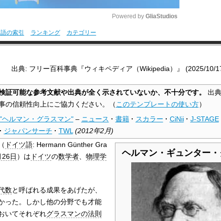
Powered by 
GliaStudios
用語の索引
ランキング
カテゴリー
M
u
出典: フリー百科事典『ウィキペディア（Wikipedia）』 (2025/10/17 1
t
e
検証可能な参考文献や出典が全く示されていないか、不十分です。
出典
事の信頼性向上にご協力ください。
（
このテンプレートの使い方
）
"ヘルマン・グラスマン"
–
ニュース
·
書籍
·
スカラー
·
CiNii
·
J-STAGE
·
ジャパンサーチ
·
TWL
(
2012年2月
)
（
ドイツ語
:
Hermann Günther Gra
ヘルマン・ギュンター・
月26日
）は
ドイツ
の
数学者
、
物理学
代数
と呼ばれる成果をあげたが、
かった。しかし他の分野でも才能
おいてそれぞれ
グラスマンの法則