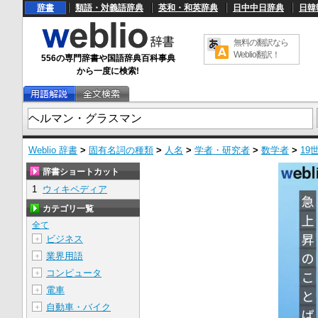
辞書
類語・対義語辞典
英和・和英辞典
日中中日辞典
日韓
無料の翻訳なら
Weblio翻訳！
556の専門辞書や国語辞典百科事典
から一度に検索!
Weblio 辞書
>
固有名詞の種類
>
人名
>
学者・研究者
>
数学者
>
19
辞書ショートカット
1
ウィキペディア
カテゴリ一覧
全て
ビジネス
＋
業界用語
＋
コンピュータ
＋
電車
＋
自動車・バイク
＋