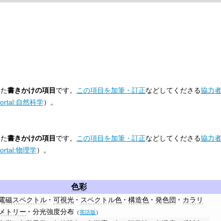
した
書きかけの項目
です。
この項目を加筆・訂正
などしてくださる
協力
ortal:自然科学
）。
した
書きかけの項目
です。
この項目を加筆・訂正
などしてくださる
協力
ortal:物理学
）。
色彩
電磁スペクトル
可視光
スペクトル色
構造色
発色団
カラリ
メトリー
分光強度分布
（
英語版
）