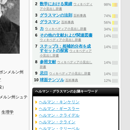
2
数学における業績
ウィキペディ
|
|
|
|
|
98%
ア小見出し辞書
3
グラスマンの法則
百科事典
|
|
|
|
|
74%
4
グラスマン
百科事典
|
|
|
|
|
56%
5
カ
ウィキペディア小見出し辞書
|
|
|
|
|
34%
6
その他の文献および関連図書
|
|
|
|
|
14%
ウィキペディア小見出し辞書
7
ステップ3：相補的分布を成
|
|
|
|
|
14%
すセットの探索
ウィキペディア
小見出し辞書
8
参照文献
ウィキペディア小見出し
|
|
|
|
|
14%
辞書
ポンメルン州
9
忌日
ウィキペディア小見出し辞書
|
|
|
|
|
14%
ン
10
球面テンソル
百科事典
|
|
|
|
|
12%
没）
ヘルマン・グラスマンのお隣キーワード
メルン州シュテ
ヘルマン・キンケリン
ヘルマン・ギースラー
、
生理学
ヘルマン・クライデル
ヘルマン・クライン
ヘルマン・クリーベル