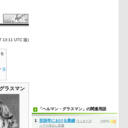
3:11 UTC 版)
を
·
N
グラスマン
「ヘルマン・グラスマン」の関連用語
1
言語学における業績
ウィキペデ
|
|
|
|
|
100%
ィア小見出し辞書