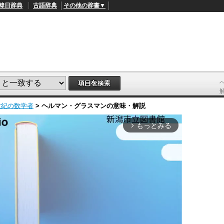
韓日辞典
古語辞典
その他の辞書▼
世紀の数学者
>
ヘルマン・グラスマン
の意味・解説
もっとみる
arrow_forward_ios