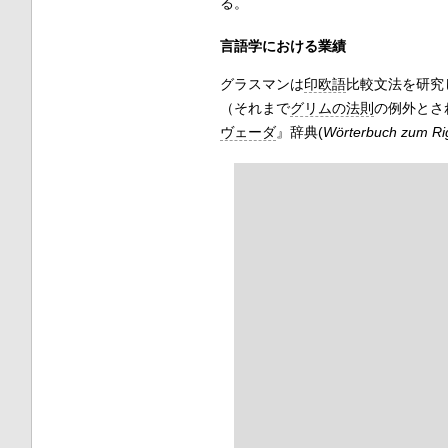
る。
言語学における業績
グラスマンは
印欧語
比較文法を研究
（それまで
グリムの法則
の例外とさ
ヴェーダ
』辞典(
Wörterbuch zum Ri