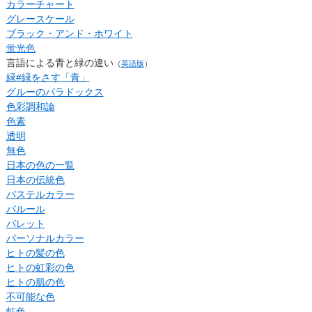
カラーチャート
グレースケール
ブラック・アンド・ホワイト
蛍光色
言語による青と緑の違い
（
英語版
）
緑#緑をさす「青」
グルーのパラドックス
色彩調和論
色素
透明
無色
日本の色の一覧
日本の伝統色
パステルカラー
バルール
パレット
パーソナルカラー
ヒトの髪の色
ヒトの虹彩の色
ヒトの肌の色
不可能な色
虹色