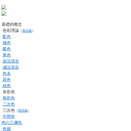
基礎的概念
色彩理論
（
英語版
）
配色
補色
暖色
寒色
加法混合
減法混合
色名
原色
純色
有彩色
無彩色
二次色
三次色
（
英語版
）
中間色
色の三属性
色相