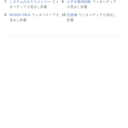
システムのカラリメトリー
ウィ
ビデオ形式比較
ウィキペディア
キペディア小見出し辞書
小見出し辞書
HLG10 / HLG
ウィキペディア小
広色域
ウィキペディア小見出し
見出し辞書
辞書