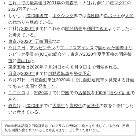
これまでの
最高値
は
2001年
の
青森県
・大(おお)間(ま)産
マグロ
の
2020
万円
だった。
しかし，
2020年現在
，
ボクシング
界では
高性能
の
ロボット
が
人間
の
代わり
を
務めて
いる。
２社は
2020年
までにこれらの
開発
結果
を
利用できる
ようにしたい
と
考えて
いる。
東京
が
2020年
五輪
開催
地に
９月７日
，
アルゼンチン
の
ブエノスアイレス
で
開かれた
国際オリ
ンピック委員会
(
IOC
)の
総会
で，
東京
が
2020年夏
季
五輪
の
開催都
市
に
選ばれ
た。
東京五輪
は
2020年７月
24日
から
８月９日
まで
開催される
。
日産
が
2020年
までに
自動運転車
を
発売
予定
８月27日
，
日産自動車
は
2020年
までに
自動運転車
を
発売する
計画
であると
米国
で
発表した
。
ユニクロ
は，
2020年
までに
中国
での
店舗数
を
1000
に
増やす
計画
で
ある。
政府
は，
2020年
までに
大学生
と
高校生
の
留学生
の数を２倍にした
いと
考えて
いる。
Weblio日本語例文用例辞書はプログラムで機械的に例文を生成しているため、不適
切な項目が含まれていることもあります。ご了承くださいませ。