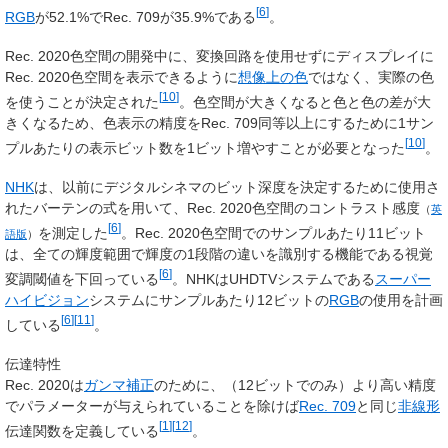
[
6
]
RGB
が52.1%でRec. 709が35.9%である
。
Rec. 2020色空間の開発中に、変換回路を使用せずにディスプレイに
Rec. 2020色空間を表示できるように
想像上の色
ではなく、実際の色
[
10
]
を使うことが決定された
。色空間が大きくなると色と色の差が大
きくなるため、色表示の精度をRec. 709同等以上にするために1サン
[
10
]
プルあたりの表示ビット数を1ビット増やすことが必要となった
。
NHK
は、以前にデジタルシネマのビット深度を決定するために使用さ
れたバーテンの式を用いて、Rec. 2020色空間の
コントラスト感度
（
英
[
6
]
を測定した
。Rec. 2020色空間でのサンプルあたり11ビット
語版
）
は、全ての輝度範囲で輝度の1段階の違いを識別する機能である視覚
[
6
]
変調閾値を下回っている
。NHKはUHDTVシステムである
スーパー
ハイビジョン
システムにサンプルあたり12ビットの
RGB
の使用を計画
[
6
]
[
11
]
している
。
伝達特性
Rec. 2020は
ガンマ補正
のために、（12ビットでのみ）より高い精度
でパラメーターが与えられていることを除けば
Rec. 709
と同じ
非線形
[
1
]
[
12
]
伝達関数を定義している
。