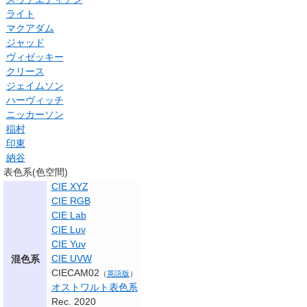
ライト
マクアダム
ジャッド
ヴィゼッキー
クリース
ジェイムソン
ハーヴィッチ
ニッカーソン
稲村
印東
納谷
表色系(色空間)
CIE XYZ
CIE RGB
CIE Lab
CIE Luv
CIE Yuv
CIE UVW
混色系
CIECAM02
（
英語版
）
オストワルト表色系
Rec. 2020