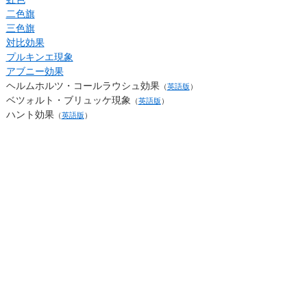
二色旗
三色旗
対比効果
プルキンエ現象
アブニー効果
ヘルムホルツ・コールラウシュ効果
（
英語版
）
ベツォルト・ブリュッケ現象
（
英語版
）
ハント効果
（
英語版
）