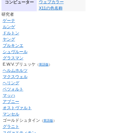
ウェブカラー
コンピューター
X11の色名称
研究者
ゲーテ
ルンゲ
ドルトン
ヤング
プルキンエ
シュヴルール
グラスマン
E.W.V.ブリュッケ
（
英語版
）
ヘルムホルツ
マクスウェル
ヘリング
ベツォルト
マッハ
アブニー
オストヴァルト
マンセル
ゴールドシュタイン
（
英語版
）
グラニト
スヴァエティチン