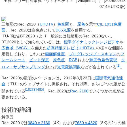
出典: フリー百科事典『ウィキペディア（Wikipedia）』 (2025/02/18
07:49 UTC 版)
三角形のRec. 2020（
UHDTV
）
色空間
と、
原色
を示す
CIE 1931色度
図
。Rec. 2020は白色点として
D65光源
を使用する。
ITU-R勧告BT.2020
（より一般的には短縮形の
Rec. 2020
ないし
BT.2020
として知られている）は、
標準ダイナミックレンジビデオ
や
広色域（WCG）
を備えた
超高精細テレビ（UHDTV）
の様々な側面を
定義しており、これには
画面解像度
、
プログレッシブ・スキャン
の
フ
レームレート
、
ビット深度
、
原色点
、
RGB
および
輝度色差色表現
、
ク
[
1
]
ロマ・サブサンプリング
および
光電変換関数
などが含まれている
。
Rec. 2020の最初のバージョンは、2012年8月23日に
国際電気通信連
合
（ITU）のウェブサイトに掲載され、それ以降、さらに2つの版が公
[
1
]
[
2
]
[
3
]
[
4
]
[
5
]
開されている
。Rec. 2020は
Rec. 2100
でいくつかの点が拡
張されている。
技術的詳細
解像度
Rec. 2020では
3840 x 2160
（4K）および
7680 x 4320
（8K)の2つの標