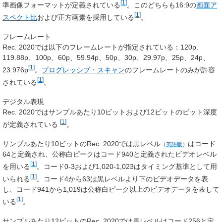
[
1
]
準画像フォーマットが定義されている
。このどちらも16:9の
画面ア
[
1
]
スペクト比
および正方画素を採用している
。
フレームレート
Rec. 2020では以下のフレームレートが指定されている：120p、
119.88p、100p、60p、59.94p、50p、30p、29.97p、25p、24p、
[
1
]
23.976p
。
プログレッシブ・スキャン
のフレームレートのみが許容
[
1
]
されている
。
デジタル表現
Rec. 2020ではサンプルあたり10ビットおよび12ビットのビット深度
[
1
]
が定義されている
。
サンプルあたり10ビットのRec. 2020では
黒レベル
はコード
（
英語版
）
64と定義され、公称白ピークはコード940と定義されたビデオレベル
[
1
]
を用いる
。コード0-3および1,020-1,023はタイミング基準として用
[
1
]
いられる
。コード4から63は黒レベルより下のビデオデータを表
し、コード941から1,019は公称白ピーク以上のビデオデータを表して
[
1
]
いる
。
サンプルあたり12ビットのRec. 2020では黒レベルはコード256と定