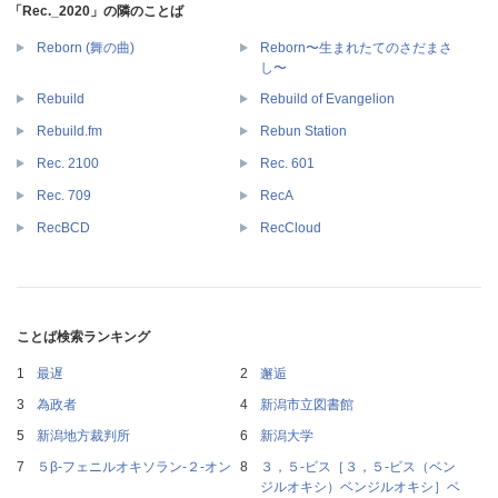
「Rec._2020」の隣のことば
Reborn〜生まれたてのさだまさ
Reborn (舞の曲)
し〜
Rebuild
Rebuild of Evangelion
Rebuild.fm
Rebun Station
Rec. 2100
Rec. 601
Rec. 709
RecA
RecBCD
RecCloud
ことば検索ランキング
最遅
邂逅
為政者
新潟市立図書館
新潟地方裁判所
新潟大学
５β‐フェニルオキソラン‐２‐オン
３，５‐ビス［３，５‐ビス（ベン
ジルオキシ）ベンジルオキシ］ベ