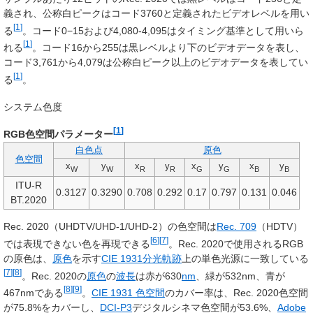
義され、公称白ピークはコード3760と定義されたビデオレベルを用い
[
1
]
る
。コード0−15および4,080-4,095はタイミング基準として用いら
[
1
]
れる
。コード16から255は黒レベルより下のビデオデータを表し、
コード3,761から4,079は公称白ピーク以上のビデオデータを表してい
[
1
]
る
。
システム色度
[
1
]
RGB色空間パラメーター
白色点
原色
色空間
x
y
x
y
x
y
x
y
W
W
R
R
G
G
B
B
ITU-R
0.3127
0.3290
0.708
0.292
0.17
0.797
0.131
0.046
BT.2020
Rec. 2020（UHDTV/UHD-1/UHD-2）の色空間は
Rec. 709
（HDTV）
[
6
]
[
7
]
では表現できない色を再現できる
。Rec. 2020で使用されるRGB
の原色は、
原色
を示す
CIE 1931分光軌跡
上の単色光源に一致している
[
7
]
[
8
]
。Rec. 2020の
原色
の
波長
は赤が630
nm
、緑が532nm、青が
[
8
]
[
9
]
467nmである
。
CIE 1931 色空間
のカバー率は、Rec. 2020色空間
が75.8%をカバーし、
DCI-P3
デジタルシネマ色空間が53.6%、
Adobe