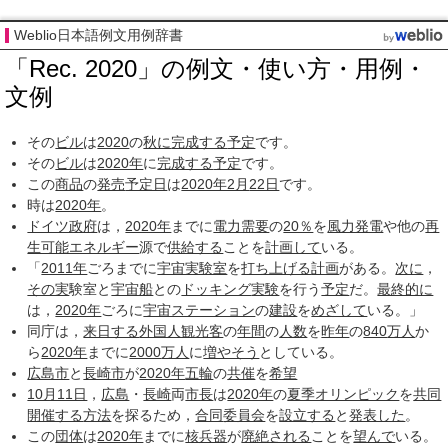
Weblio日本語例文用例辞書
「Rec. 2020」の例文・使い方・用例・
文例
その
ビル
は
2020
の
秋に
完成する
予定
です。
その
ビル
は
2020年
に
完成する
予定
です。
この
商品
の
発売
予定日
は
2020年2月
22日
です。
時は
2020年
。
ドイツ政府
は，
2020年
までに
電力需要
の
20％
を
風力発電
や他の
再
生可能エネルギー
源で
供給する
ことを
計画して
いる。
「
2011年
ごろまでに
宇宙実験室
を
打ち上げる
計画
がある。
次に
，
その実
験室と
宇宙船
との
ドッキング
実験
を行う
予定
だ。
最終的に
は，
2020年
ごろに
宇宙ステーション
の
建設
を
めざして
いる。」
同庁は，
来日する
外国人観光客
の
年間
の
人数
を
昨年
の
840
万人
か
ら
2020年
までに
2000
万人
に
増やそう
としている。
広島市
と
長崎市
が
2020年
五輪
の
共催
を
希望
10月11日
，
広島
・
長崎
両
市長
は
2020年
の
夏季オリンピック
を
共同
開催する
方法
を探るため，
合同
委員会
を
設立する
と
発表した
。
この
団体
は
2020年
までに
核兵器
が
廃絶される
ことを
望んで
いる。