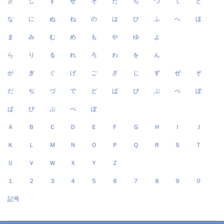
さ
し
す
せ
そ
た
ち
つ
て
と
な
に
ぬ
ね
の
は
ひ
ふ
へ
ほ
ま
み
む
め
も
や
ゆ
よ
ら
り
る
れ
ろ
わ
を
ん
が
ぎ
ぐ
げ
ご
ざ
じ
ず
ぜ
ぞ
だ
ぢ
づ
で
ど
ば
び
ぶ
べ
ぼ
ぱ
ぴ
ぷ
ぺ
ぽ
Ａ
Ｂ
Ｃ
Ｄ
Ｅ
Ｆ
Ｇ
Ｈ
Ｉ
Ｊ
Ｋ
Ｌ
Ｍ
Ｎ
Ｏ
Ｐ
Ｑ
Ｒ
Ｓ
Ｔ
Ｕ
Ｖ
Ｗ
Ｘ
Ｙ
Ｚ
１
２
３
４
５
６
７
８
９
０
記号