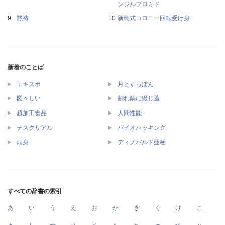
ンジルブロミド
黙祷
新島式コロニー回転受け身
新着のことば
エキスポ
月とすっぽん
図々しい
割れ鍋に綴じ蓋
超加工食品
人間性能
テスクリアル
バイオハッキング
頭身
ディノバルド亜種
すべての辞書の索引
あ
い
う
え
お
か
き
く
け
こ