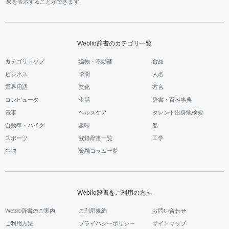
果を表示することができます。
Weblio辞書のカテゴリ一覧
カテゴリトップ
建物・不動産
食品
ビジネス
学問
人名
業界用語
文化
方言
コンピュータ
生活
辞書・百科事典
電車
ヘルスケア
タレント出身地検索
自動車・バイク
趣味
船
スポーツ
登録辞書一覧
工学
生物
金融コラム一覧
Weblio辞書をご利用の方へ
Weblio辞書のご案内
ご利用規約
お問い合わせ
ご利用方法
プライバシーポリシー
サイトマップ