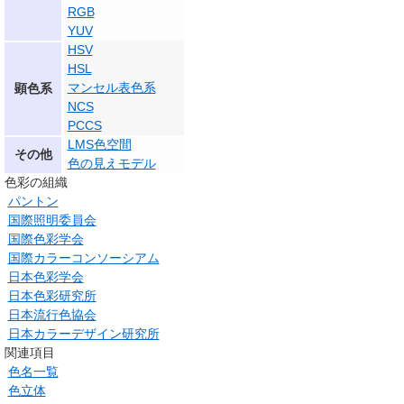
RGB
YUV
HSV
HSL
マンセル表色系
顕色系
NCS
PCCS
LMS色空間
その他
色の見えモデル
色彩の組織
パントン
国際照明委員会
国際色彩学会
国際カラーコンソーシアム
日本色彩学会
日本色彩研究所
日本流行色協会
日本カラーデザイン研究所
関連項目
色名一覧
色立体