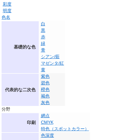
彩度
明度
色名
白
黒
赤
緑
基礎的な色
青
シアン/藍
マゼンタ/紅
黄
紫色
碧色
橙色
代表的な二次色
褐色
灰色
分野
網点
CMYK
印刷
特色（スポットカラー）
色深度