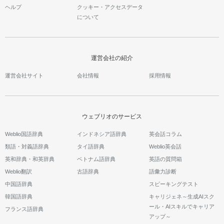
ヘルプ
クッキー・アクセスデータ
について
運営会社の紹介
運営会社サイト
会社情報
採用情報
ウェブリオのサービス
Weblio国語辞典
インドネシア語辞典
英会話コラム
類語・対義語辞典
タイ語辞典
Weblio英会話
英和辞典・和英辞典
ベトナム語辞典
英語の質問箱
Weblio翻訳
古語辞典
語彙力診断
中国語辞典
スピーキングテスト
韓国語辞典
キャリジェネ～生成AIスク
ール・AIスキルでキャリア
フランス語辞典
アップ～