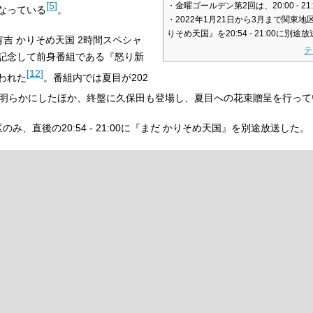
[
5
]
・金曜ゴールデン第2回は、20:00 - 21
なっている
。
・2022年1月21日から3月まで関東
りそめ天国』を20:54 - 21:00に別途
吉 かりそめ天国 2時間スペシャ
テ
記念して前身番組である『怒り新
[
12
]
われた
。番組内では夏目が202
を明らかにしたほか、終盤に久保田も登場し、夏目への花束贈呈を行って
のみ、直後の20:54 - 21:00に『まだ かりそめ天国』を別途放送した。