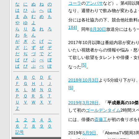
コーラ
の
アンバサ
など）。第4回以
な
に
ぬ
ね
の
は
ひ
ふ
へ
ほ
なり、週替わりで飲み物が変わるよ
ま
み
む
め
も
分には各社協力の下、競合他社飲料
や
ゆ
よ
1
]
[
4
]
ら
り
る
れ
ろ
。同年
8月30日
放送分にはもう
わ
を
ん
が
ぎ
ぐ
げ
ご
2017年10月以降は番組内容が変
ざ
じ
ず
ぜ
ぞ
いたい視聴者からの情報や悩み・怒
だ
ぢ
づ
で
ど
て欲しい欲望をタレントや俳優・女
ば
び
ぶ
べ
ぼ
[
5
]
ぱ
ぴ
ぷ
ぺ
ぽ
なった
。
Ａ
Ｂ
Ｃ
Ｄ
Ｅ
2018年
10月3日
より5分繰り下がり、23
Ｆ
Ｇ
Ｈ
Ｉ
Ｊ
[
6
]
。
Ｋ
Ｌ
Ｍ
Ｎ
Ｏ
Ｐ
Ｑ
Ｒ
Ｓ
Ｔ
Ｕ
Ｖ
Ｗ
Ｘ
Ｙ
2019年
3月28日
、「
平成最高の10
Ｚ
して初の
ゴールデンタイム
2時間ス
には、俳優の
斎藤工
が初の食リポを
１
２
３
４
５
６
７
８
９
０
記号
2019年
5月9日
、「AbemaTV開局3