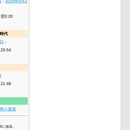
日
-
2019年
9月2
 翌0:20
時代
1日
-
 20:54
日
21:48
の怒り新党
:48に放送。