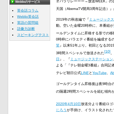
オバラリレーーー→放送WEEK」の
Weblioのサービス
天国（AbemaTV開局3周年記念）』
英会話コラム
Weblio英会話
2019年の秋改編で『
ミュージックス
英語の質問箱
動。空いた金曜20時枠に、本番組が
語彙力診断
ールデンタイムに昇格する形での移
スピーキングテスト
0時枠にバラエティ番組を編成するの
笑
』以来51年ぶり。初回となる201
[
10
]
3時間スペシャルで放送された
。
日
』、『
ミュージックステーション
よる「『テレ朝金曜3番組』合同記者会
テレビ朝日公式
LINE
と
YouTube
、
A
ゴールデンタイム昇格後は夜9時台
の隔週2時間スペシャルを組む傾向
2020年
4月10日
放送分より番組ロゴ
じろう
が手掛け、イラスト化された