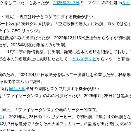
ロケをしていた回もあったが、
2025年
2月7日
の「マツコ 終の住処 in
タイ
・関太）- 現在は峰子とロケで共演する機会が多い。
ロバート秋山の実録グルメ抗争」「空港散歩の達人」に出演。ロケでは必ず
イン CEO リュウジ」
当初は飯尾のみの出演だったが、2022年12月16日放送分からやすが初出
が、2025年現在は飯尾のみが出演。
- 「U字工事の敵情視察」に出演。頻繁に栃木の名所を紹介しており、
で栃木の知名度向上に貢献したとして、
とちぎテレビ
からマツコと有吉
演のため、2021年4月2日放送分を以って一度番組を卒業したが、枠移
シャルで半年ぶりに復帰。
直近は
同じ大学
出身の岡部とロケで共演する機会が多い。
在は「ファイヤーダンス」のみの出演だったが、2025年7月25日には黒沢
 - 同上。「ファイヤーダンス」企画のリーダー的存在。
ズ
）- 2021年4月23日の「へぇ!ダービー」で初出演。2年ぶりの出演となっ
5年2月7日放送分で「かりそめ天国ファミリー」の話題が出た際に小杉の
ァミリー」となった。