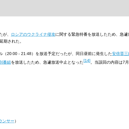
ったが、
ロシアのウクライナ侵攻
に関する緊急特番を放送したため、急遽
に延期された。
ル（20:00 - 21:48）を放送予定だったが、同日昼前に発生した
安倍晋三
[
14
]
別番組
を放送したため、急遽放送中止となった
。当該回の内容は7月
ウンサー
）