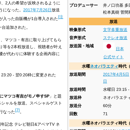
降、2人の希望が反映されるように
プロデューサー
井ノ口功基 多
うになった。
2017年
7月26日
放送
松本真樹 菅間
[
注
が入った自販機が1台導入された
放送
一台追加された。
映像形式
文字多重放送
音声形式
ステレオ放送
わり、マツコ・有吉に取り上げてもら
放送国・地域
り等を2本程放送し、視聴者が叶え
日本
優が代わりに体験する企画内容に
公式サイト
水曜
ネオバラエティ
時代（
放送期間
2017年
4月5日
:20 - 翌0:20枠に変更された
日
放送時間
水曜日 23:15 -
傑にマツコ有吉がモノ申すSP
」と題
放送枠
ネオバラエテ
ペシャルを放送。スペシャルゲスト
放送分
60分
[
7
]
行なった
。
回数
71
水曜ネオバラエティ時代（
周年記念 テレビ朝日&アベマTV ネ