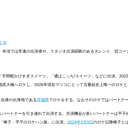
注 3
]
ト。本項では常連の出演者や、スタジオ出演経験のあるタレント、冠コー
- 「手間暇かけすぎスイーツ」「通はこっち!スイーツ」などに出演。2022
池尻大橋へロケし、2026年現在マツコにとって当番組史上唯一のロケ
繁に自身の出身地である
茨城県
でロケをする。なおそのロケではパートナ
芸人パートナーを引き連れて出演する。共演機会が多いパートナーは平子
- 「峰子・平子のロケハン旅」に出演。
2024年
3月9日
のロケ以降峰子と