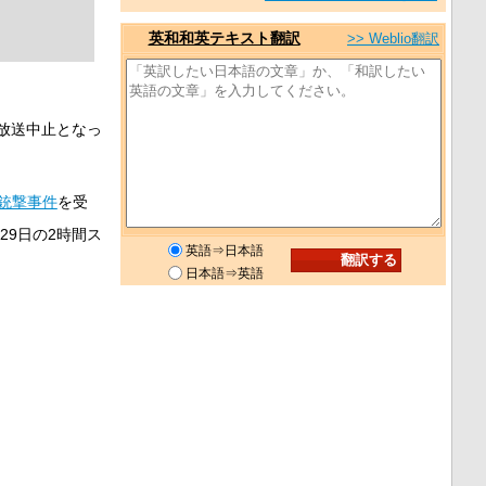
英和和英テキスト翻訳
>> Weblio翻訳
放送中止となっ
銃撃事件
を受
29日の2時間ス
英語⇒日本語
日本語⇒英語