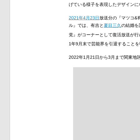
げている様子を表現したデザインに
2021年
4月23日
放送分の『マツコ&有
ル』では、有吉と
夏目三久
の結婚を
党』がコーナーとして復活放送が行
1年9月末で芸能界を引退すること
2022年1月21日から3月まで関東地区