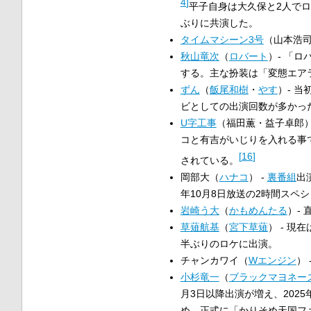
4
]
平子自身は大久保と2人で
ぶりに共演した。
タイムマシーン3号
（山本浩司
秋山竜次
（
ロバート
）- 「
する。主な扮装は「変態エアラ
ずん
（
飯尾和樹
・
やす
）- 
ビとしての出演回数が多かった
U字工事
（福田薫・益子卓郎）
コと有吉がいじりを入れる事
[
16
]
されている。
岡部大（
ハナコ
） -
裏番組
出
年10月8日放送の2時間スペ
岩崎う大
（
かもめんたる
）- 
草薙航基
（
宮下草薙
） - 現
半ぶりのロケに出演。
チャンカワイ（
Wエンジン
）
小杉竜一
（
ブラックマヨネー
月3日以降出演が増え、202
め、正式に「かりそめ天国フ