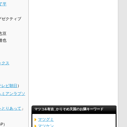
了平
グゼクティブ
志亘
達也
ックス
テレビ朝日
）
ヘミアンラプソ
をとりあって
」
マツコ&有吉_かりそめ天国のお隣キーワード
マツグミ
GP）
マツケン