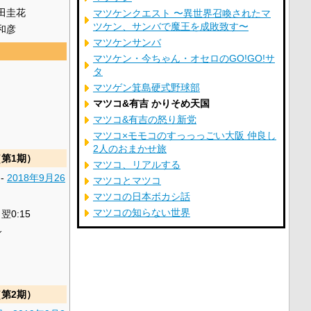
田圭花
マツケンクエスト 〜異世界召喚されたマ
ツケン、サンバで魔王を成敗致す〜
和彦
マツケンサンバ
マツケン・今ちゃん・オセロのGO!GO!サ
タ
マツゲン箕島硬式野球部
マツコ&有吉 かりそめ天国
マツコ&有吉の怒り新党
マツコ×モモコのすっっっごい大阪 仲良し
2人のおまかせ旅
第1期）
マツコ、リアルする
-
2018年
9月26
マツコとマツコ
マツコの日本ボカシ話
マツコの知らない世界
 翌0:15
ィ
第2期）