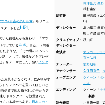
興津豪乃
矢野
武村圭佑
総監督
畔柳吉彦
（エ
マツコ&有吉の怒り新党
』をリニュ
D）
[
1
]
[
2
]
ディレクター
堀内裕二 眞喜
をスタートした
。
町田洋昌 藤本
ていた前番組から変わり、「マツ
クリエイティブ・
秋山直
[
3
]
[
4
]
け付けている
。また、（前番
ディレクター
場したような）「その道のスペシャ
出演者
マツコ・デラ
い話」として、映像などをプレゼ
有吉弘行
せ」をテーマにした、短い
インタ
ナレーター
前野朋哉
アナウンサー
久保田直子
（
オープニング
クイーン
「
ボ
ったお菓子がなくなり、飲み物が水
ディ
」
らドリンクバーを置いてほしいと
エンディング
クイーン「
手
応急処置で飲み物を3つの中から選
望通りドリンクバーが設置された
製作
れている場合もある。
日本コカ・
制作統括
小田隆一郎
（