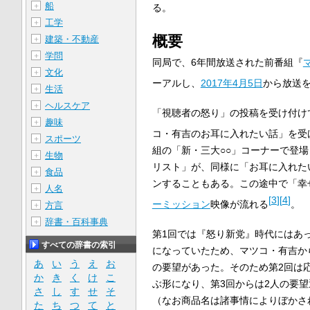
船
＋
る。
工学
＋
概要
建築・不動産
＋
学問
＋
同局で、6年間放送された前番組『
文化
＋
ーアルし、
2017年
4月5日
から放送
生活
＋
ヘルスケア
＋
「視聴者の怒り」の投稿を受け付け
趣味
＋
コ・有吉のお耳に入れたい話」を受
スポーツ
＋
組の「新・三大○○」コーナーで登
生物
＋
リスト」が、同様に「お耳に入れた
食品
＋
ンすることもある。この途中で「幸
人名
＋
[
3
]
[
4
]
ーミッション
映像が流れる
。
方言
＋
辞書・百科事典
＋
第1回では『怒り新党』時代にはあ
すべての辞書の索引
になっていたため、マツコ・有吉か
あ
い
う
え
お
の要望があった。そのため第2回は
か
き
く
け
こ
ぶ形になり、第3回からは2人の要
さ
し
す
せ
そ
（なお商品名は諸事情によりぼかさ
た
ち
つ
て
と