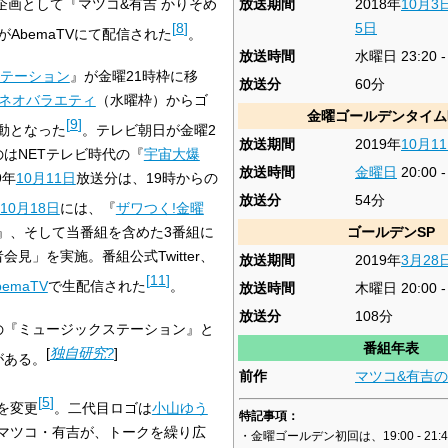
企画として『マツコ&有吉 かりそめ
放送期間
2018年
10月3
[
8
]
5日
がAbemaTVにて配信された
。
放送時間
水曜日 23:20 -
テーション
』が金曜21時枠に移
放送分
60分
ネオバラエティ
（水曜枠）からゴ
金曜ゴールデンタイム
[
9
]
動となった
。テレビ朝日が金曜2
放送期間
2019年
10月1
はNETテレビ時代の『
宇宙大爆
放送時間
金曜日
20:00 -
9年
10月11日
放送分は、19時からの
放送分
54分
10月18日
には、『
ザワつく!金曜
』、そして当番組を含めた3番組に
ゴールデンSP
見」を実施。番組公式Twitter、
放送期間
2019年
3月28
[
11
]
bemaTV
で生配信された
。
放送時間
木曜日 20:00 - 
放送分
108分
の『ミュージックステーション』と
番組年表
[
独自研究?
]
がある。
前作
マツコ&有吉
[
5
]
を変更
。二代目ロゴは
小山ゆう
特記事項：
マツコ・有吉が、トークを繰り広
・金曜ゴールデン初回は、19:00 - 21