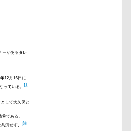
ナーがあるタレ
年12月16日に
[
1
となっている。
ーとして大久保と
祐希である。
[
注
は共演せず、