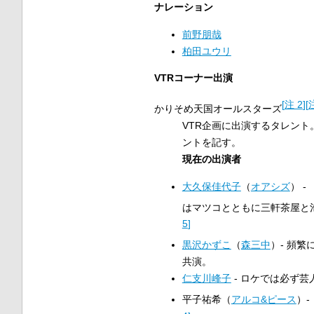
ナレーション
前野朋哉
柏田ユウリ
VTRコーナー出演
[
注 2
]
[
かりそめ天国オールスターズ
VTR企画に出演するタレン
ントを記す。
現在の出演者
大久保佳代子
（
オアシズ
） 
はマツコとともに三軒茶屋と
5
]
黒沢かずこ
（
森三中
）- 頻
共演。
仁支川峰子
- ロケでは必ず
平子祐希（
アルコ&ピース
）