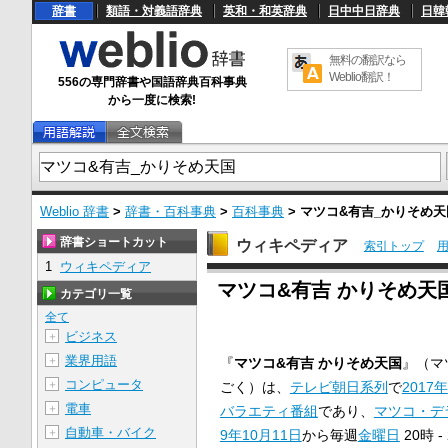
辞書
類語・対義語辞典
英和・和英辞典
日中中日辞典
日韓
無料の翻訳なら
Weblio翻訳！
556の専門辞書や国語辞典百科事典
から一度に検索!
Weblio 辞書
>
辞書・百科事典
>
百科事典
>
マツコ&有吉_かりそめ天
辞書ショートカット
ウィキペディア
索引トップ
1
ウィキペディア
U
マツコ&有吉 かりそめ天
n
カテゴリ一覧
m
u
全て
t
ビジネス
＋
e
業界用語
＋
『
マツコ&有吉 かりそめ天国
』（マ
コンピュータ
＋
ごく）は、
テレビ朝日
系列
で
2017年
電車
＋
バラエティ番組
であり、
マツコ・デ
自動車・バイク
＋
9年
10月11日
から毎週
金曜日
20時 -