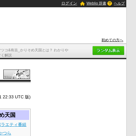
ログイン
Weblio 辞書
ヘルプ
初めての方へ
マツコ&有吉_かりそめ天国とは？ わかりや
すく解説
2:33 UTC 版)
そめ天国
バラエティ番組
かつら