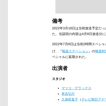
備考
2022年3月18日は当初放送予定だ
た。当該回の内容は4月8日放送分
2022年7月8日は当初2時間スペシャ
け、『
報道ステーション
』の
報道特
ペシャルに延期された。
出演者
スタジオ
マツコ・デラックス
有吉弘行
久保田直子
（
テレビ朝日アナ