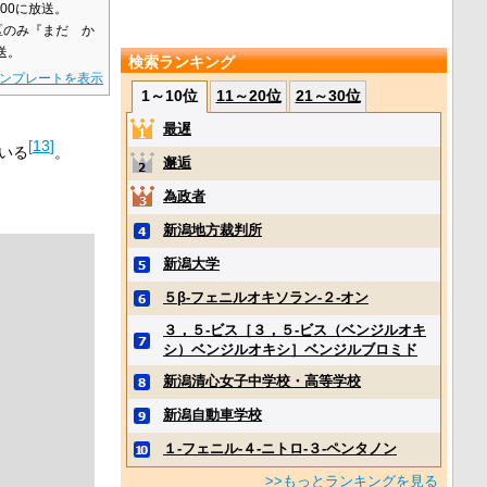
:00に放送。
地区のみ『まだ か
放送。
検索ランキング
ンプレートを表示
1～10位
11～20位
21～30位
最遅
[
13
]
いる
。
邂逅
為政者
新潟地方裁判所
新潟大学
５β‐フェニルオキソラン‐２‐オン
３，５‐ビス［３，５‐ビス（ベンジルオキ
シ）ベンジルオキシ］ベンジルブロミド
新潟清心女子中学校・高等学校
新潟自動車学校
１‐フェニル‐４‐ニトロ‐３‐ペンタノン
>>もっとランキングを見る