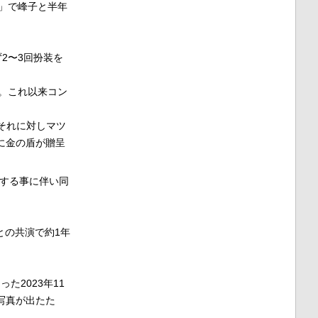
」で峰子と半年
2〜3回扮装を
演。これ以来コン
それに対しマツ
に金の盾が贈呈
動する事に伴い同
との共演で約1年
た2023年11
写真が出たた