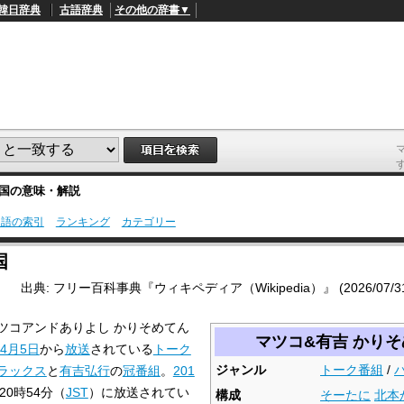
韓日辞典
古語辞典
その他の辞書▼
国
の意味・解説
用語の索引
ランキング
カテゴリー
L
/
o
国
a
d
出典: フリー百科事典『ウィキペディア（Wikipedia）』 (2026/07/31 2
e
d
:
ツコアンドありよし かりそめてん
4
マツコ&有吉 かり
9
4月5日
から
放送
されている
トーク
.
4
ジャンル
トーク番組
/
ラックス
と
有吉弘行
の
冠番組
。
201
5
 20時54分（
JST
）に放送されてい
%
構成
そーたに
北本