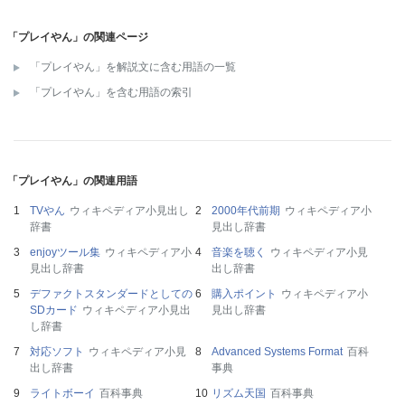
「プレイやん」の関連ページ
「プレイやん」を解説文に含む用語の一覧
「プレイやん」を含む用語の索引
「プレイやん」の関連用語
TVやん
ウィキペディア小見出し
2000年代前期
ウィキペディア小
辞書
見出し辞書
enjoyツール集
ウィキペディア小
音楽を聴く
ウィキペディア小見
見出し辞書
出し辞書
デファクトスタンダードとしての
購入ポイント
ウィキペディア小
SDカード
ウィキペディア小見出
見出し辞書
し辞書
対応ソフト
ウィキペディア小見
Advanced Systems Format
百科
出し辞書
事典
ライトボーイ
百科事典
リズム天国
百科事典