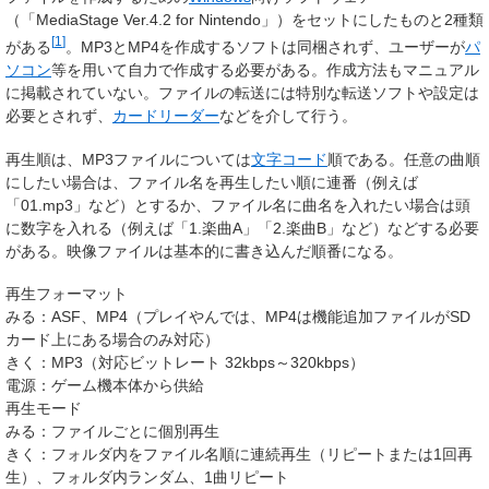
（「MediaStage Ver.4.2 for Nintendo」）をセットにしたものと2種類
[
1
]
がある
。MP3とMP4を作成するソフトは同梱されず、ユーザーが
パ
ソコン
等を用いて自力で作成する必要がある。作成方法もマニュアル
に掲載されていない。ファイルの転送には特別な転送ソフトや設定は
必要とされず、
カードリーダー
などを介して行う。
再生順は、MP3ファイルについては
文字コード
順である。任意の曲順
にしたい場合は、ファイル名を再生したい順に連番（例えば
「01.mp3」など）とするか、ファイル名に曲名を入れたい場合は頭
に数字を入れる（例えば「1.楽曲A」「2.楽曲B」など）などする必要
がある。映像ファイルは基本的に書き込んだ順番になる。
再生フォーマット
みる：ASF、MP4（プレイやんでは、MP4は機能追加ファイルがSD
カード上にある場合のみ対応）
きく：MP3（対応ビットレート 32kbps～320kbps）
電源：ゲーム機本体から供給
再生モード
みる：ファイルごとに個別再生
きく：フォルダ内をファイル名順に連続再生（リピートまたは1回再
生）、フォルダ内ランダム、1曲リピート