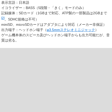
表示言語：日本語
イコライザー：BASS（5段階・「きく」モードのみ）
記録媒体：SDカード（1GBまで対応、ATP製の一部製品は2GBまで
[
2
]
。SDHC規格は不可）
miniSD、microSDカードはアダプタにより対応（メーカー非保証）
出力端子：ヘッドホン端子（
φ3.5mmステレオミニジャック
）
ゲーム機本体のスピーカ及びヘッドホン端子からも出力可能だが、音
質は劣る。