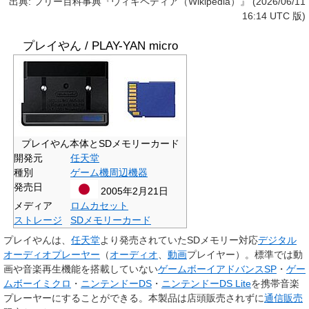
出典: フリー百科事典『ウィキペディア（Wikipedia）』 (2026/06/11
16:14 UTC 版)
プレイやん / PLAY-YAN micro
プレイやん本体とSDメモリーカード
開発元
任天堂
種別
ゲーム機周辺機器
発売日
2005年2月21日
メディア
ロムカセット
ストレージ
SDメモリーカード
プレイやん
は、
任天堂
より発売されていたSDメモリー対応
デジタル
オーディオプレーヤー
（
オーディオ
、
動画
プレイヤー）。標準では動
画や音楽再生機能を搭載していない
ゲームボーイアドバンスSP
・
ゲー
ムボーイミクロ
・
ニンテンドーDS
・
ニンテンドーDS Lite
を携帯音楽
プレーヤーにすることができる。本製品は店頭販売されずに
通信販売