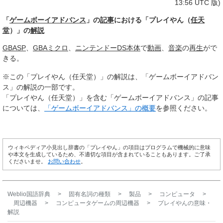
13:56 UTC 版)
「
ゲームボーイアドバンス
」の
記事
における「プレイやん（
任天
堂
）」の
解説
GBASP
、
GBA
ミクロ
、
ニンテンドーDS
本体
で
動画
、
音楽
の
再生
がで
きる。
※この「プレイやん（任天堂）」の解説は、「ゲームボーイアドバン
ス」の解説の一部です。
「プレイやん（任天堂）」を含む「ゲームボーイアドバンス」の記事
については、
「ゲームボーイアドバンス」の概要
を参照ください。
ウィキペディア小見出し辞書の「プレイやん」の項目はプログラムで機械的に意味
や本文を生成しているため、不適切な項目が含まれていることもあります。ご了承
くださいませ。
お問い合わせ
。
Weblio国語辞典
>
固有名詞の種類
>
製品
>
コンピュータ
>
周辺機器
>
コンピュータゲームの周辺機器
>
プレイやん
の意味・
解説