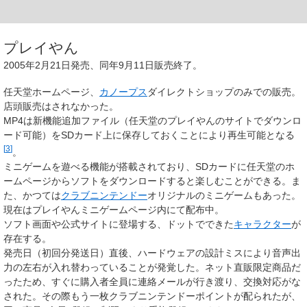
プレイやん
2005年2月21日発売、同年9月11日販売終了。
任天堂ホームページ、
カノープス
ダイレクトショップのみでの販売。
店頭販売はされなかった。
MP4は新機能追加ファイル（任天堂のプレイやんのサイトでダウンロ
ード可能）をSDカード上に保存しておくことにより再生可能となる
[
3
]
。
ミニゲームを遊べる機能が搭載されており、SDカードに任天堂のホ
ームページからソフトをダウンロードすると楽しむことができる。ま
た、かつては
クラブニンテンドー
オリジナルのミニゲームもあった。
現在はプレイやんミニゲームページ内にて配布中。
ソフト画面や公式サイトに登場する、ドットでできた
キャラクター
が
存在する。
発売日（初回分発送日）直後、ハードウェアの設計ミスにより音声出
力の左右が入れ替わっていることが発覚した。ネット直販限定商品だ
ったため、すぐに購入者全員に連絡メールが行き渡り、交換対応がな
された。その際もう一枚クラブニンテンドーポイントが配られたが、