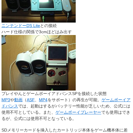
ニンテンドーDS Lite
との接続
ハード仕様の関係で3cmほどはみ出す
プレイやんとゲームボーイアドバンスSPを接続した状態
MP3
や
動画
（
ASF
、
MP4
をサポート）の再生が可能。
ゲームボーイア
ドバンス
では、起動はするがバッテリー性能が乏しいため、公式には
使用不可としている。また、
ゲームボーイプレーヤー
でも使用はでき
るが、公式には使用不可となっている。
SDメモリーカードを挿入したカートリッジ本体をゲーム機本体に差