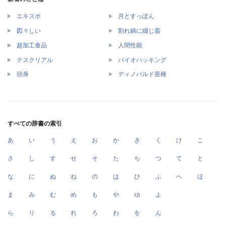
エキスポ
月とすっぽん
図々しい
割れ鍋に綴じ蓋
超加工食品
人間性能
テスクリアル
バイオハッキング
頭身
ディノバルド亜種
すべての辞書の索引
あ
い
う
え
お
か
き
く
け
こ
さ
し
す
せ
そ
た
ち
つ
て
と
な
に
ぬ
ね
の
は
ひ
ふ
へ
ほ
ま
み
む
め
も
や
ゆ
よ
ら
り
る
れ
ろ
わ
を
ん