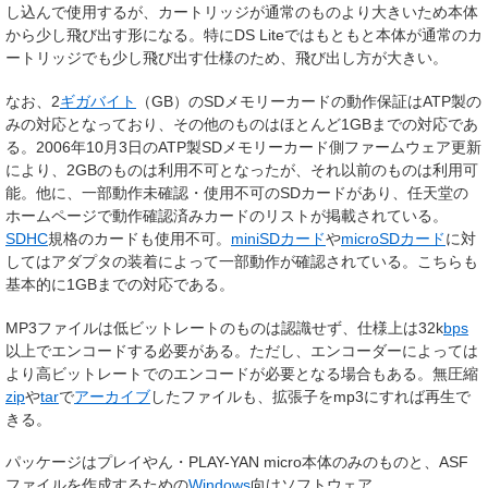
し込んで使用するが、カートリッジが通常のものより大きいため本体
から少し飛び出す形になる。特にDS Liteではもともと本体が通常のカ
ートリッジでも少し飛び出す仕様のため、飛び出し方が大きい。
なお、2
ギガバイト
（GB）のSDメモリーカードの動作保証はATP製の
みの対応となっており、その他のものはほとんど1GBまでの対応であ
る。2006年10月3日のATP製SDメモリーカード側ファームウェア更新
により、2GBのものは利用不可となったが、それ以前のものは利用可
能。他に、一部動作未確認・使用不可のSDカードがあり、任天堂の
ホームページで動作確認済みカードのリストが掲載されている。
SDHC
規格のカードも使用不可。
miniSDカード
や
microSDカード
に対
してはアダプタの装着によって一部動作が確認されている。こちらも
基本的に1GBまでの対応である。
MP3ファイルは低ビットレートのものは認識せず、仕様上は32k
bps
以上でエンコードする必要がある。ただし、エンコーダーによっては
より高ビットレートでのエンコードが必要となる場合もある。無圧縮
zip
や
tar
で
アーカイブ
したファイルも、拡張子をmp3にすれば再生で
きる。
パッケージはプレイやん・PLAY-YAN micro本体のみのものと、ASF
ファイルを作成するための
Windows
向けソフトウェア