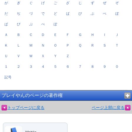
が
ぎ
ぐ
げ
ご
ざ
じ
ず
ぜ
ぞ
だ
ぢ
づ
で
ど
ば
び
ぶ
べ
ぼ
ぱ
ぴ
ぷ
ぺ
ぽ
Ａ
Ｂ
Ｃ
Ｄ
Ｅ
Ｆ
Ｇ
Ｈ
Ｉ
Ｊ
Ｋ
Ｌ
Ｍ
Ｎ
Ｏ
Ｐ
Ｑ
Ｒ
Ｓ
Ｔ
Ｕ
Ｖ
Ｗ
Ｘ
Ｙ
Ｚ
１
２
３
４
５
６
７
８
９
０
記号
プレイやんのページの著作権
トップページに戻る
ページ上部に戻る