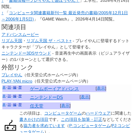
↑
「
書籍情報―プレイやんで遊ぼうやん！
」工学社
。2026年4月14日
閲覧
。
↑
「
コンピュータ関連書籍新刊一覧 最近発売の書籍(2005年12月1日
～2006年1月5日)
」『GAME Watch』
。2026年4月14日閲覧
。
関連項目
アドバンスムービー
リズム天国
・
リズム天国 ザ・ベスト+
- プレイやんに登場するドット
キャラクターが「プレイやん」として登場する。
ニンテンドー3DSサウンド
- 音楽再生中の画面表示（ビジュアライザ
ー）の1パターンとして選択できる。
外部リンク
プレイやん
（任天堂公式ホームページ内）
PLAY-YAN micro
（任天堂公式ホームページ内）
表
話
編
歴
[
表示
]
ゲームボーイアドバンス
表
話
編
歴
[
表示
]
ニンテンドーDS
表
話
編
歴
[
表示
]
任天堂
この項目は、
コンピュータゲーム
の
ハードウェア
に関連した
書きかけの項目
です。
この項目を加筆・訂正
などしてくださ
る
協力者を求めています
（
P:コンピュータゲーム
/
PJ:コンピ
ュータゲーム
）。