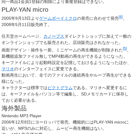
同一商品1会員1登録の制限により重複登録はできない。
PLAY-YAN micro
[
4
]
2005年9月13日より
ゲームボーイミクロ
の発売に合わせて発売
。
2008年5月11日販売終了。
任天堂ホームページ、
カノープス
ダイレクトショップに加えて一般の
オンラインショップでも販売された。店頭販売はされなかった。
[
5
]
画面デザイン・操作を一新。ミニゲームの再生機能が削除された
。
新機能追加ファイル無しでMP4動画の再生ができるようになった。
キーファイルにより起動時設定を記憶しておけるようになったほか、
マリオ
のインターフェイスに変更できる。
動画再生において、全てのファイルの連続再生やループ再生ができる
様になった。
キャラクターは標準では
ピクトグラム
である。マリオへ変更するに
は、キーファイルをパソコン等で編集し、SDメモリカードに保存し
ておく必要がある。
海外製品
Nintendo MP3 Player
2006年12月8日にヨーロッパで発売。機能的にはPLAY-YAN microに
近いが、MP3のみに対応し、ムービー再生機能はない。