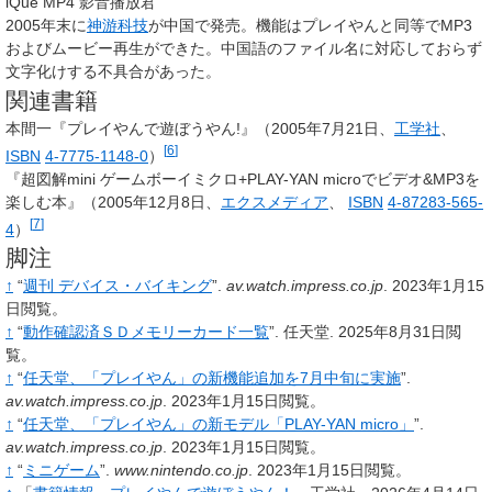
iQue MP4 影音播放君
2005年末に
神游科技
が中国で発売。機能はプレイやんと同等でMP3
およびムービー再生ができた。中国語のファイル名に対応しておらず
文字化けする不具合があった。
関連書籍
本間一『プレイやんで遊ぼうやん!』（2005年7月21日、
工学社
、
[
6
]
ISBN
4-7775-1148-0
）
『超図解mini ゲームボーイミクロ+PLAY-YAN microでビデオ&MP3を
楽しむ本』（2005年12月8日、
エクスメディア
、
ISBN
4-87283-565-
[
7
]
4
）
脚注
↑
“
週刊 デバイス・バイキング
”.
av.watch.impress.co.jp
.
2023年1月15
日閲覧。
↑
“
動作確認済ＳＤメモリーカード一覧
”.
任天堂.
2025年8月31日閲
覧。
↑
“
任天堂、「プレイやん」の新機能追加を7月中旬に実施
”.
av.watch.impress.co.jp
.
2023年1月15日閲覧。
↑
“
任天堂、「プレイやん」の新モデル「PLAY-YAN micro」
”.
av.watch.impress.co.jp
.
2023年1月15日閲覧。
↑
“
ミニゲーム
”.
www.nintendo.co.jp
.
2023年1月15日閲覧。