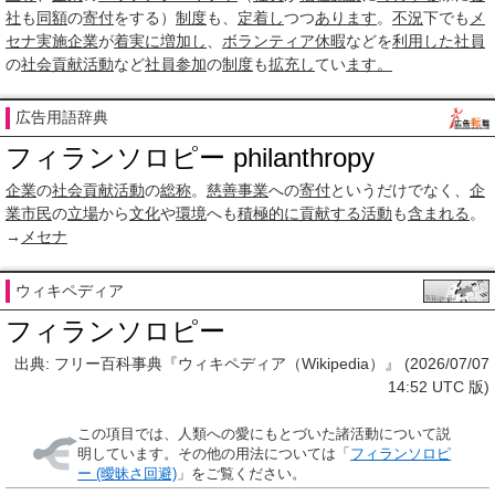
社
も
同額
の
寄付
をする）
制度
も、
定着し
つつ
あります
。
不況
下でも
メ
セナ
実施
企業
が
着実に
増加し
、
ボランティア休暇
などを
利用した
社員
の
社会貢献活動
など
社員
参加
の
制度
も
拡充し
てい
ます。
広告用語辞典
フィランソロピー philanthropy
企業
の
社会貢献活動
の
総称
。
慈善事業
への
寄付
というだけでなく、
企
業市民
の
立場
から
文化
や
環境
へも
積極的に
貢献する
活動
も
含まれる
。
→
メセナ
ウィキペディア
フィランソロピー
出典: フリー百科事典『ウィキペディア（Wikipedia）』 (2026/07/07
14:52 UTC 版)
この項目では、人類への愛にもとづいた諸活動について説
明しています。その他の用法については「
フィランソロピ
ー (曖昧さ回避)
」をご覧ください。