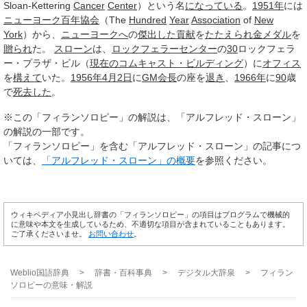
Sloan-Kettering
Cancer
Center
）という名
になっている
。
1951年
には
ニューヨーク
百年
協会
（The
Hundred
Year
Association
of
New
York
）から、
ニューヨークへ
の
傑出した
貢献
を
たたえられ
金メダル
を
贈られ
た。
スローン
は、
ロックフェラーセンター
の
30
ロックフェラ
ー・プラザ・ビル（
現在の
コムキャスト・ビルディング
）に
オフィス
を
構えて
いた。
1956年
4月2日
に
GM
会長
の座を
退き
、
1966年
に
90
歳
で
死去した
。
※この「フィランソロピー」の解説は、「アルフレッド・スローン」
の解説の一部です。
「フィランソロピー」を含む「アルフレッド・スローン」の記事につ
いては、
「アルフレッド・スローン」の概要
を参照ください。
ウィキペディア小見出し辞書の「フィランソロピー」の項目はプログラムで機械的
に意味や本文を生成しているため、不適切な項目が含まれていることもあります。
ご了承くださいませ。
お問い合わせ
。
Weblio国語辞典
>
辞書・百科事典
>
デジタル大辞泉
>
フィラン
ソロピー
の意味・解説