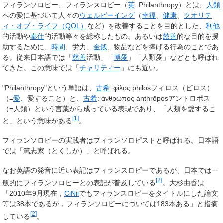
フィランソロピー、フィランスロピー
（
英
:
Philanthropy
）とは、
人類
への愛に基づいて人々の
ウェルビーイング
（
幸福
、
健康
、
クオリテ
ィ・オブ・ライフ（QOL）
など）を改善することを目的とした、
利他
的活動や
奉仕
的活動等々を総称したもの。あるいは
慈善
的な目的を援
助するために、
時間
、労力、
金銭
、物品などを捧げる行為のことであ
る。従来日本語では「
慈善
活動
」「
博愛
」「
人類愛
」などとも呼ばれ
てきた。この意味では「
チャリティー
」にも近い。
"Philanthropy"という単語は、
古希
:
φίλος
philosフィロス（ピロス）
（=
愛
、愛すること）と、
古希
:
άνθρωπος
ánthrōposアントロポス
（=人類）という言葉から成っている表現であり、「人類を愛するこ
[
1
]
と」という意味がある
。
フィランソロピーの実践者は
フィランソロピスト
と呼ばれる。日本語
では「
篤志家
（とくしか）」と呼ばれる。
なお英語の発音に近い表記はフィランスロピーであるが、日本では一
[
2
]
般的にフィランソロピーとの表記が普及している
。大杉由香は
「2010年9月現在，
CiNii
でもフィランスロピーをタイトルにした論文
等は38本であるが，フィランソロピーについては183本ある」と指摘
[
2
]
している
。