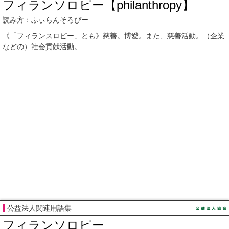
フィランソロピー【philanthropy】
読み方：ふぃらんそろぴー
《「
フィランスロピー
」とも》
慈善
。
博愛
。
また、
慈善活動
。（
企業
など
の）
社会貢献活動
。
公益法人関連用語集
フィランソロピー