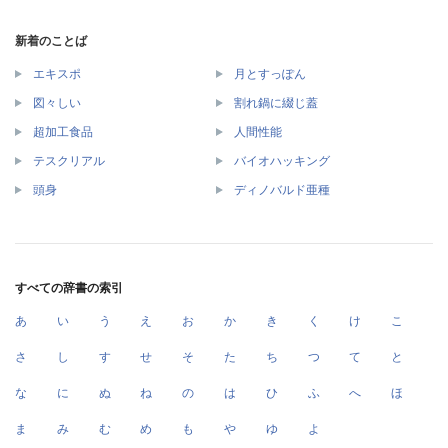
新着のことば
エキスポ
月とすっぽん
図々しい
割れ鍋に綴じ蓋
超加工食品
人間性能
テスクリアル
バイオハッキング
頭身
ディノバルド亜種
すべての辞書の索引
あ
い
う
え
お
か
き
く
け
こ
さ
し
す
せ
そ
た
ち
つ
て
と
な
に
ぬ
ね
の
は
ひ
ふ
へ
ほ
ま
み
む
め
も
や
ゆ
よ