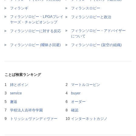
フィランギ
フィランスロピー
フィランソロピー・LPGAプレイ
フィランソロピーと政治
ヤーズ・チャンピオンシップ
フィランソロピー・アドバイザー
フィランソロピーに対する反応
について
フィランソロピー (曖昧さ回避)
フィランソロピー (架空の組織)
ことば検索ランキング
姉とボイン
マートルコービン
service
buyer
邂逅
オーダー
学校法人吉祥寺学園
確認
トリッシュヴァンディヴァー
インターネットカジノ