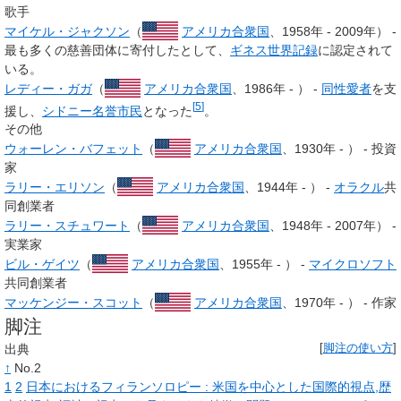
歌手
マイケル・ジャクソン
（
アメリカ合衆国
、1958年 - 2009年） -
最も多くの慈善団体に寄付したとして、
ギネス世界記録
に認定されて
いる。
レディー・ガガ
（
アメリカ合衆国
、1986年 - ） -
同性愛者
を支
[
5
]
援し、
シドニー
名誉市民
となった
。
その他
ウォーレン・バフェット
（
アメリカ合衆国
、1930年 - ） - 投資
家
ラリー・エリソン
（
アメリカ合衆国
、1944年 - ） -
オラクル
共
同創業者
ラリー・スチュワート
（
アメリカ合衆国
、1948年 - 2007年） -
実業家
ビル・ゲイツ
（
アメリカ合衆国
、1955年 - ） -
マイクロソフト
共同創業者
マッケンジー・スコット
（
アメリカ合衆国
、1970年 - ） - 作家
脚注
出典
[
脚注の使い方
]
↑
No.2
1
2
日本におけるフィランソロピー
: 米国を中心とした国際的視点,歴