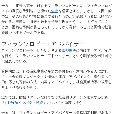
一方、「将来の需要に対するフィランソロピー」は、フィランソロピ
ストの高度な予測能力と優れた
知恵
を必要とする。しかし、世間一般
では、その行為が非常に高度で優れたものだと認知されるには時間が
かかる。実際は、将来の必要を予測し現在のうちに手を打っておくこ
とは、困難な事態が起こってしまってから寄付することと両輪で被害
を最小化するツールである。
フィランソロピー・アドバイザー
フィランソロピーを行いたいと考える
富裕層
等に向けて、アドバイス
を行う「フィランソロピー・アドバイザー」という職業が欧米諸国で
は普及している。
具体的には、社会貢献事業や多額の寄付を行う意向がある人に対し
て、社会貢献プロジェクトや団体の運営・アドバイスや、寄付者の目
的に応じた寄付の方法、内容をアドバイスし、社会貢献活動の成果を
向上させる役割を担う。
近年では、財務リターンだけでなく社会的リターンを追求する投資
「
(社会的)インパクト投資
」についての助言も行う。
米国には、フィランソロピー・アドバイザーの資格認定制度であるフ