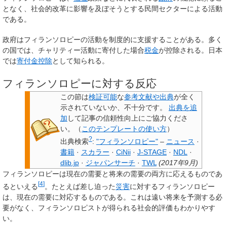
となく、社会的改革に影響を及ぼそうとする民間セクターによる活動
である。
政府はフィランソロピーの活動を制度的に支援することがある。多く
の国では、チャリティー活動に寄付した場合
税金
が控除される。日本
では
寄付金控除
として知られる。
フィランソロピーに対する反応
この節は
検証可能
な
参考文献や出典
が全く
示されていないか、不十分です。
出典を追
加
して記事の信頼性向上にご協力くださ
い。
（
このテンプレートの使い方
）
?
出典検索
:
"フィランソロピー"
–
ニュース
·
書籍
·
スカラー
·
CiNii
·
J-STAGE
·
NDL
·
dlib.jp
·
ジャパンサーチ
·
TWL
(
2017年9月
)
フィランソロピーは現在の需要と将来の需要の両方に応えるものであ
[
4
]
るといえる
。たとえば差し迫った
災害
に対するフィランソロピー
は、現在の需要に対応するものである。これは遠い将来を予測する必
要がなく、フィランソロピストが得られる社会的評価もわかりやす
い。