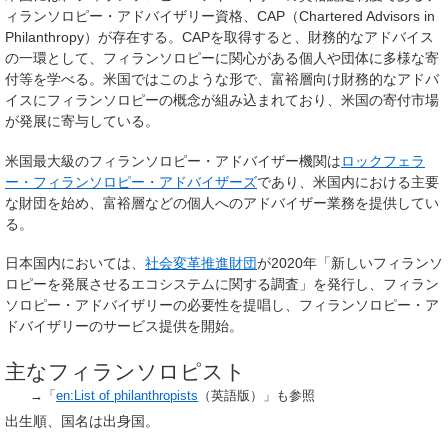
ィランソロピー・アドバイザリー資格、CAP（Chartered Advisors in
Philanthropy）が存在する。CAPを取得すると、財務的なアドバイス
の一環として、フィランソロピーに関心がある個人や団体に多様な寄
付等を学べる。米国ではこのような形で、富裕層向け財務的なアドバ
イスにフィランソロピーの概念が組み込まれており、米国の寄付市場
が発展に寄与している。
米国最大級のフィランソロピー・アドバイザー機関は
ロックフェラ
ー・フィランソロピー・アドバイザーズ
であり、米国内における主要
な財団を始め、富裕層などの個人へのアドバイザー業務を提供してい
る。
日本国内においては、
社会変革推進財団
が2020年「新しいフィランソ
ロピーを発展させるエコシステムに関する調査」を発行し、フィラン
ソロピー・アドバイザリーの必要性を提唱し、フィランソロピー・ア
ドバイザリーのサービス提供を開始。
主なフィランソロピスト
→「
en:List of philanthropists
（英語版）」も参照
出生順、国名は出身国。