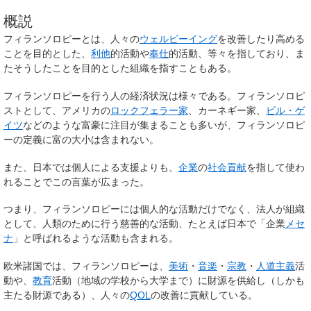
概説
フィランソロピーとは、人々の
ウェルビーイング
を改善したり高める
ことを目的とした、
利他
的活動や
奉仕
的活動、等々を指しており、ま
たそうしたことを目的とした組織を指すこともある。
フィランソロピーを行う人の経済状況は様々である。フィランソロピ
ストとして、アメリカの
ロックフェラー家
、カーネギー家、
ビル・ゲ
イツ
などのような富豪に注目が集まることも多いが、フィランソロピ
ーの定義に富の大小は含まれない。
また、日本では個人による支援よりも、
企業
の
社会貢献
を指して使わ
れることでこの言葉が広まった。
つまり、フィランソロピーには個人的な活動だけでなく、法人が組織
として、人類のために行う慈善的な活動、たとえば日本で「企業
メセ
ナ
」と呼ばれるような活動も含まれる。
欧米諸国では、フィランソロピーは、
美術
・
音楽
・
宗教
・
人道主義
活
動や、
教育
活動（地域の学校から大学まで）に財源を供給し（しかも
主たる財源である）、人々の
QOL
の改善に貢献している。