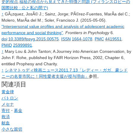
史的視点,福祉の視点から見えてきた特徴と問題 (フィランスロピーの
国際比較
: 公と私の間で)
↑
GÃ¡zquez,
JosÃ© J.
;
Sainz,
Jorge
;
PÃ©rez-Fuentes,
MarÃ­a del C.
;
Molero,
MarÃ­a del M.
;
Soler,
Francisco J.
(2015-05-05).
“Interpersonal value profiles and analysis of adolescent academic
performance and social thinking”
.
Frontiers in Psychology
6
.
doi
:
10.3389/fpsyg.2015.00575
.
ISSN
1664-1078
.
PMC
4419551
.
PMID
25999891
.
↑
Mary Lou & John Tanton; A Journey into American Conservation, by
John F. Rohe, published by FAIR Horizon Press, 2002, Chapter 6,
entitled Prophesy and Charity.
↑
シネマトゥディ映画ニュース2011.7.13「レディー・ガガ、豪シド
ニーの名誉市民に！同性愛者支援が授与理由」
参照。
関連項目
黄金律
パトロン
メセナ
寄付
・
募金
救済
献血
小さな親切