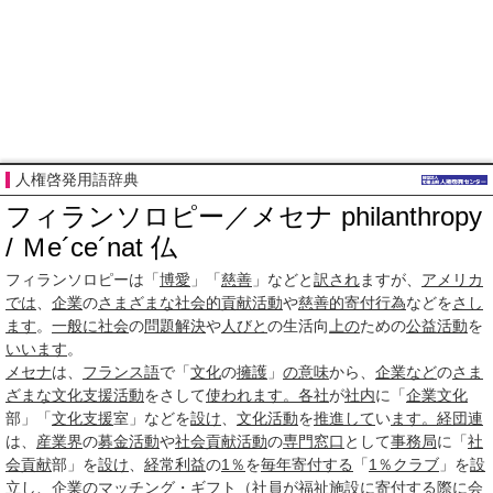
人権啓発用語辞典
フィランソロピー／メセナ philanthropy
/ Ｍe´ce´nat 仏
フィランソロピーは「
博愛
」「
慈善
」などと
訳され
ますが、
アメリカ
では
、
企業
の
さまざまな
社会的貢献活動
や
慈善的
寄付行為
などを
さし
ます
。
一般に
社会
の
問題解決
や
人びと
の生活向
上の
ための
公益活動
を
いいます
。
メセナ
は、
フランス語
で「
文化
の
擁護
」
の意味
から、
企業など
の
さま
ざまな
文化支援
活動
をさして
使われ
ます。
各社
が
社内
に「
企業文化
部」「
文化支援
室」などを
設け
、
文化活動
を
推進して
い
ます。
経団連
は、
産業界
の
募金活動
や
社会貢献活動
の
専門
窓口
として
事務局
に「
社
会貢献
部」を
設け
、
経常利益
の
1％
を
毎年
寄付する
「
1％クラブ
」を
設
立し
、
企業
の
マッチング・ギフト
（
社員
が
福祉施設
に
寄付する
際に
会