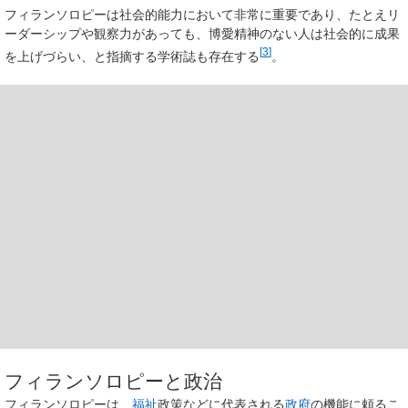
フィランソロピーは社会的能力において非常に重要であり、たとえリ
ーダーシップや観察力があっても、博愛精神のない人は社会的に成果
[
3
]
を上げづらい、と指摘する学術誌も存在する
。
フィランソロピーと政治
フィランソロピーは、
福祉
政策などに代表される
政府
の機能に頼るこ