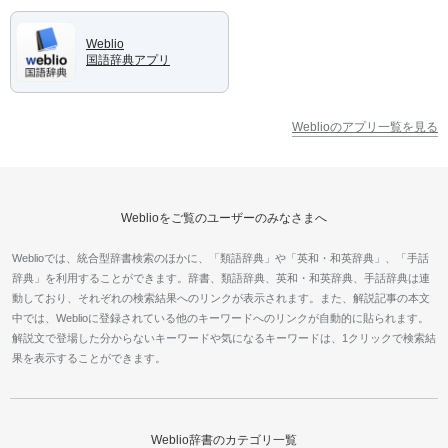
Weblio
国語辞典アプリ
Weblioのアプリ一覧を見る
Weblioをご覧のユーザーのみなさまへ
Weblioでは、統合型辞書検索のほかに、「類語辞典」や「英和・和英辞典」、「手話
辞典」を利用することができます。辞書、類語辞典、英和・和英辞典、手話辞典は連
動しており、それぞれの検索結果へのリンクが表示されます。また、解説記事の本文
中では、Weblioに登録されている他のキーワードへのリンクが自動的に貼られます。
解説文で登場した分からないキーワードや気になるキーワードは、1クリックで検索結
果を表示することができます。
Weblio辞書のカテゴリ一覧