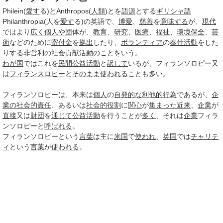
Philein(
愛す
る)とAnthropos(
人類
)とを
語源
とする
ギリシャ語
Philanthropia(人を
愛す
る)の英語で、
博愛
、
慈善
を
意味する
が、
現代
ではより
広く
個人
や団
体が、
教育
、
研究
、
医療
、
福祉
、
環境保全
、
芸
術
などのために
寄付金
を
拠出
したり、
ボランティア
の
奉仕活動
をした
りする
非営利
の
社会貢献活動
のことをいう。
わが国
ではこれを
民間
公益活動
と
訳して
いるが、フィランソロピー又
は
フィランスロピー
と
そのまま
使われる
ことも多い。
フィランソロピーは、本来は
個人
の
自発的な
利他的
行為
であるが、
企
業の社会的責任
、あるいは
社会的役割
に
関心
が
集まった
近来
、
企業
が
直接
又は
財団
を
通じて
公益活動
を行うことが
多く
、それは
企業
フィラ
ンソロピーと
呼ばれる
。
フィランソロピーという
言葉
は主に
米国
で
使われ
、
英国
では
チャリテ
ィ
という
言葉
が
使われる
。