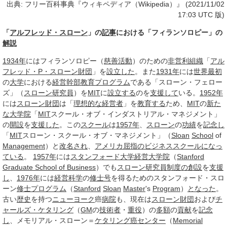
出典: フリー百科事典『ウィキペディア（Wikipedia）』 (2021/11/02
17:03 UTC 版)
「
アルフレッド・スローン
」の
記事
における「フィランソロピー」の
解説
1934年
にはフィランソロピー（
慈善活動
）のための
非営利組織
「
アル
フレッド・P・スローン財団
」を
設立した
。また
1931年
には
世界
最初
の
大学
における
経営幹部
教育プログラム
である「スローン・フェロー
ズ」（
スローン
研究員
）を
MIT
に
設立する
のを
支援して
いる。
1952年
には
スローン財団
は「
理想的な
経営者
」を
教育する
ため、
MIT
の
新た
な
大学院
「
MIT
スクール・オブ・インダストリアル・マネジメント」
の
開設
を
支援した
。この
スクール
は
1957年
、
スローン
の
功績
を
記念し
「
MIT
スローン・スクール・オブ・マネジメント」（
Sloan
School
of
Management
）と
改名され
、
アメリカ
屈指の
ビジネススクール
になっ
ている
。
1957年
には
スタンフォード大学経営大学院
（
Stanford
Graduate School of Business
）でも
スローン
研究員
制度の創設
を
支援
し
、
1976年
には
経営科学
の
修士号
を得るためのスタンフォード・スロ
ーン
修士
プログラム
（
Stanford
Sloan
Master
's
Program
）
となった
。
古い
歴史
を持つ
ニューヨーク
癌
病院
も、現在は
スローン財団
および
チ
ャールズ・ケタリング
（
GM
の
技術者
・
重役
）の
多額
の
貢献
を
記念
し
、メモリアル・スローン＝
ケタリング
癌センター
（
Memorial