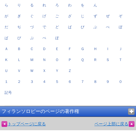
ら
り
る
れ
ろ
わ
を
ん
が
ぎ
ぐ
げ
ご
ざ
じ
ず
ぜ
ぞ
だ
ぢ
づ
で
ど
ば
び
ぶ
べ
ぼ
ぱ
ぴ
ぷ
ぺ
ぽ
Ａ
Ｂ
Ｃ
Ｄ
Ｅ
Ｆ
Ｇ
Ｈ
Ｉ
Ｊ
Ｋ
Ｌ
Ｍ
Ｎ
Ｏ
Ｐ
Ｑ
Ｒ
Ｓ
Ｔ
Ｕ
Ｖ
Ｗ
Ｘ
Ｙ
Ｚ
１
２
３
４
５
６
７
８
９
０
記号
フィランソロピーのページの著作権
トップページに戻る
ページ上部に戻る