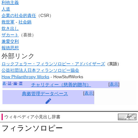
利他主義
人道
企業の社会的責任
（CSR）
救世軍
-
社会鍋
炊き出し
ザカート
（喜捨）
兼愛交利
報徳思想
外部リンク
ロックフェラー・フィランソロピー・アドバイザーズ
（英語）
公益社団法人日本フィランソロピー協会
How Philanthropy Works
- HowStuffWorks
表
話
編
歴
[
表示
]
チャリティー（慈善的贈与）
[
表示
]
典拠管理データベース
ウィキペディア小見出し辞書
フィランソロピー