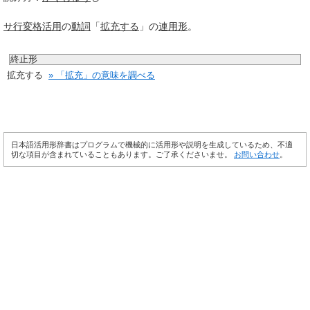
サ行変格活用
の
動詞
「
拡充する
」の
連用形
。
終止形
拡充する
» 「拡充」の意味を調べる
日本語活用形辞書はプログラムで機械的に活用形や説明を生成しているため、不適
切な項目が含まれていることもあります。ご了承くださいませ。
お問い合わせ
。