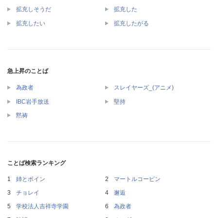
拡充しそうだ
拡充した
拡充したい
拡充したがる
急上昇のことば
為政者
スレイヤーズ_(アニメ)
IBC岩手放送
堅持
黙祷
ことば検索ランキング
姉とボイン
マートルコービン
チョレイ
邂逅
学校法人吉祥寺学園
為政者