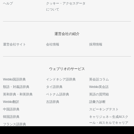
ヘルプ
クッキー・アクセスデータ
について
運営会社の紹介
運営会社サイト
会社情報
採用情報
ウェブリオのサービス
Weblio国語辞典
インドネシア語辞典
英会話コラム
類語・対義語辞典
タイ語辞典
Weblio英会話
英和辞典・和英辞典
ベトナム語辞典
英語の質問箱
Weblio翻訳
古語辞典
語彙力診断
中国語辞典
スピーキングテスト
韓国語辞典
キャリジェネ～生成AIスク
ール・AIスキルでキャリア
フランス語辞典
アップ～