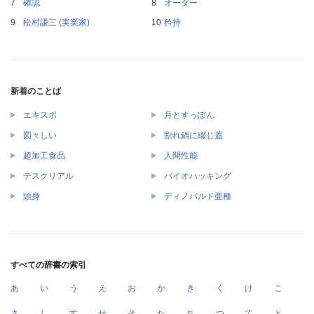
確認
オーダー
松村謙三 (実業家)
矜持
新着のことば
エキスポ
月とすっぽん
図々しい
割れ鍋に綴じ蓋
超加工食品
人間性能
テスクリアル
バイオハッキング
頭身
ディノバルド亜種
すべての辞書の索引
あ
い
う
え
お
か
き
く
け
こ
さ
し
す
せ
そ
た
ち
つ
て
と