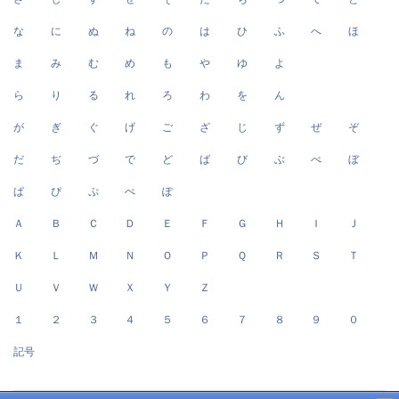
な
に
ぬ
ね
の
は
ひ
ふ
へ
ほ
ま
み
む
め
も
や
ゆ
よ
ら
り
る
れ
ろ
わ
を
ん
が
ぎ
ぐ
げ
ご
ざ
じ
ず
ぜ
ぞ
だ
ぢ
づ
で
ど
ば
び
ぶ
べ
ぼ
ぱ
ぴ
ぷ
ぺ
ぽ
Ａ
Ｂ
Ｃ
Ｄ
Ｅ
Ｆ
Ｇ
Ｈ
Ｉ
Ｊ
Ｋ
Ｌ
Ｍ
Ｎ
Ｏ
Ｐ
Ｑ
Ｒ
Ｓ
Ｔ
Ｕ
Ｖ
Ｗ
Ｘ
Ｙ
Ｚ
１
２
３
４
５
６
７
８
９
０
記号