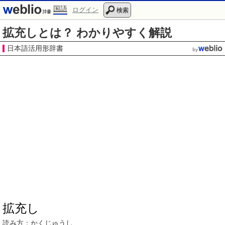
国語
ログイン
検索
拡充しとは？ わかりやすく解説
日本語活用形辞書
拡充し
読み方：
かくじゅう
し