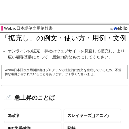
Weblio日本語例文用例辞書
「拡充し」の例文・使い方・用例・文例
オンライン
の
拡充
：
御社
の
ウェブサイト
を
見直して
拡充し、より
広い
顧客
基盤
にとって一層
魅力的な
ものにして
ください
。
Weblio日本語例文用例辞書はプログラムで機械的に例文を生成しているため、不適
切な項目が含まれていることもあります。ご了承くださいませ。
急上昇のことば
為政者
スレイヤーズ_(アニメ)
IBC岩手放送
堅持