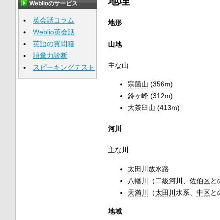
地理
Weblioのサービス
英会話コラム
地形
Weblio英会話
英語の質問箱
山地
語彙力診断
主な山
スピーキングテスト
宗箇山
(356m)
鈴ヶ峰
(312m)
大茶臼山 (413m)
河川
主な川
太田川放水路
八幡川
（二級河川、
佐伯区
と
天満川
（
太田川
水系、
中区
と
地域