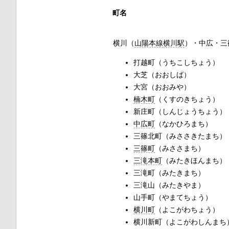
町名
横川（
山陽本線
横川駅
）・中広・三
打越町（うちこしちょう）
大芝（おおしば）
大宮（おおみや）
楠木町
（くすのきちょう）
新庄町（しんじょうちょう）
中広町
（なかひろまち）
三篠北町（みささきたまち）
三篠町
（みささまち）
三滝本町
（みたきほんまち）
三滝町（みたきまち）
三滝山（みたきやま）
山手町（やまてちょう）
横川町
（よこがわちょう）
横川新町（よこがわしんまち