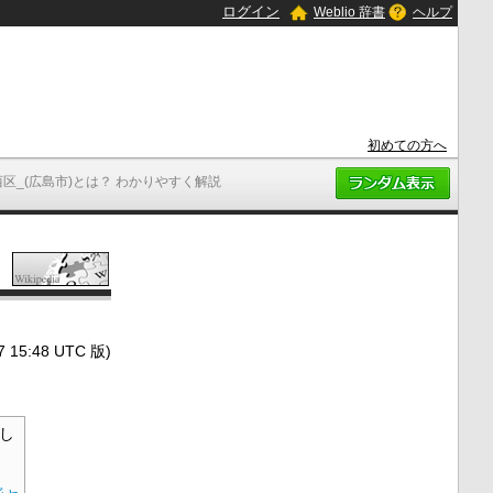
ログイン
Weblio 辞書
ヘルプ
初めての方へ
西区_(広島市)とは？ わかりやすく解説
5:48 UTC 版)
し
ジャ