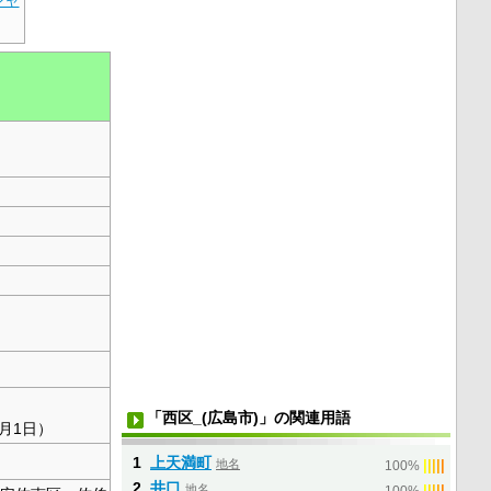
「西区_(広島市)」の関連用語
1月1日）
1
上天満町
地名
|
|
|
|
|
100%
2
井口
地名
|
|
|
|
|