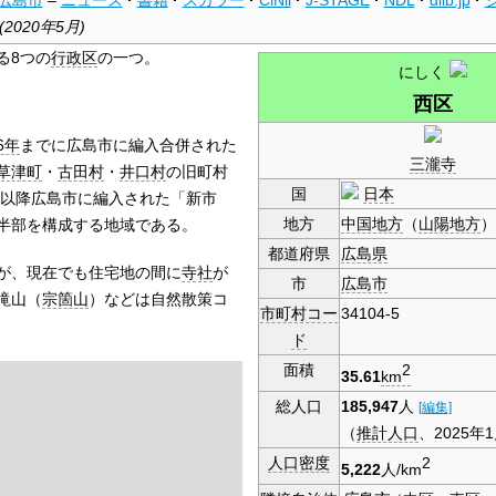
(
2020年5月
)
る8つの
行政区
の一つ。
にしく
西区
6年
までに広島市に編入合併された
三瀧寺
草津町
・
古田村
・
井口村
の旧町村
国
日本
以降広島市に編入された「新市
地方
中国地方
（
山陽地方
）
半部を構成する地域である。
都道府県
広島県
が、現在でも住宅地の間に
寺社
が
市
広島市
滝山（
宗箇山
）などは自然散策コ
市町村コー
34104-5
ド
面積
2
35.61
km
総人口
185,947
人
[編集]
（
推計人口
、2025年
人口密度
2
5,222
人/km