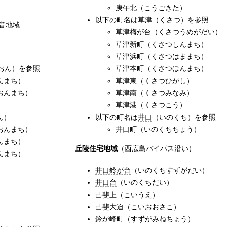
庚午北（こうごきた）
以下の町名は
草津
（くさつ）を参照
音
地域
草津梅が台（くさつうめがだい）
草津新町（くさつしんまち）
）
草津浜町（くさつはままち）
おん）を参照
草津本町（くさつほんまち）
んまち）
草津東（くさつひがし）
おんまち）
草津南（くさつみなみ）
）
草津港（くさつこう）
ん）
以下の町名は
井口
（いのくち）を参照
おんまち）
井口町（いのくちちょう）
んまち）
丘陵住宅地域
（
西広島バイパス
沿い）
んまち）
井口鈴が台
（いのくちすずがだい）
井口台
（いのくちだい）
己斐上（こいうえ）
己斐大迫（こいおおさこ）
鈴が峰町
（すずがみねちょう）