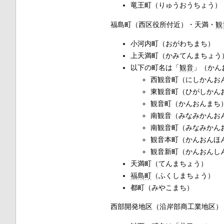
竜王町（りゅうおうちょう）
福島町（西区役所付近）・天満・
観
小河内町（おがわちまち）
上天満町（かみてんまちょう
以下の町名は「
観音
」（かん
西観音町（にしかんお
東観音町（ひがしかん
観音町（かんおんまち
南観音（みなみかんお
南観音町（みなみかん
観音本町（かんおんほ
観音新町（かんおんし
天満町（てんまちょう）
福島町
（ふくしまちょう）
都町（みやこまち）
西部開発地区（沿岸部商工業地区）