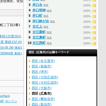
100%
安佐南区
、
佐伯
3
井口台
地名
|
|
|
|
|
100%
4
井口明神
地名
|
|
|
|
|
100%
5
井口町
地名
|
|
|
|
|
100%
6
井口鈴が台
地名
|
|
|
|
|
100%
町
二丁目2番1
7
古江上
地名
|
|
|
|
|
100%
8
古江新町
地名
|
|
|
|
|
100%
東経132度26分
9
古江東町
地名
|
|
|
|
|
100%
4度 東経132.43
10
古江西町
地名
|
|
|
|
|
100%
3分38.2秒
東経1
西区_(広島市)のお隣キーワード
393944度 東経1
西区 (名古屋市)
西区 (嘉義市)
西区 (堺市)
西区 (大田広域市)
西区 (大邱広域市)
西区 (大阪市)
西区 (広島市)
eoHack
西区 (攀枝花市)
IME
ゼンリン
西区 (新潟市)