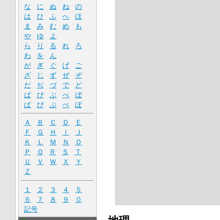
な
に
ぬ
ね
の
は
ひ
ふ
へ
ほ
ま
み
む
め
も
や
ゆ
よ
ら
り
る
れ
ろ
わ
を
ん
が
ぎ
ぐ
げ
ご
ざ
じ
ず
ぜ
ぞ
だ
ぢ
づ
で
ど
ば
び
ぶ
べ
ぼ
ぱ
ぴ
ぷ
ぺ
ぽ
Ａ
Ｂ
Ｃ
Ｄ
Ｅ
Ｆ
Ｇ
Ｈ
Ｉ
Ｊ
Ｋ
Ｌ
Ｍ
Ｎ
Ｏ
Ｐ
Ｑ
Ｒ
Ｓ
Ｔ
Ｕ
Ｖ
Ｗ
Ｘ
Ｙ
Ｚ
１
２
３
４
５
６
７
８
９
０
記号