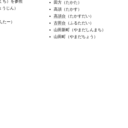
くち）を参照
田方（たかた）
ょうじん）
高須（たかす）
高須台
（たかすだい）
んたー）
古田台
（ふるただい）
山田新町（やまだしんまち）
山田町（やまだちょう）