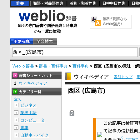
辞書
類語・対義語辞典
英和・和英辞典
日中中日辞典
日韓
無料の翻訳なら
Weblio翻訳！
556の専門辞書や国語辞典百科事典
から一度に検索!
Weblio 辞書
>
辞書・百科事典
>
百科事典
>
西区_(広島市)
の意味・
辞書ショートカット
ウィキペディア
索引トップ
1
ウィキペディア
U
西区 (広島市)
n
カテゴリ一覧
m
u
全て
t
ビジネス
＋
e
業界用語
＋
コンピュータ
＋
この記事は検証可
電車
＋
て記事の信頼性向
自動車・バイク
＋
?
出典検索
:
"西区"