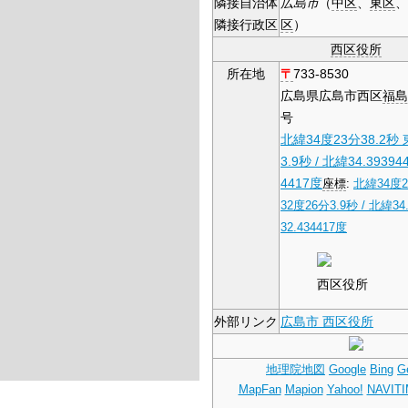
隣接自治体
広島市
（
中区
、
東区
、
隣接行政区
区
）
西区役所
所在地
〒
733-8530
広島県広島市西区
福島
号
北緯34度23分38.2秒
3.9秒
/
北緯34.39394
4417度
座標
:
北緯34度2
32度26分3.9秒
/
北緯34.
32.434417度
西区役所
外部リンク
広島市 西区役所
地理院地図
Google
Bing
G
MapFan
Mapion
Yahoo!
NAVIT