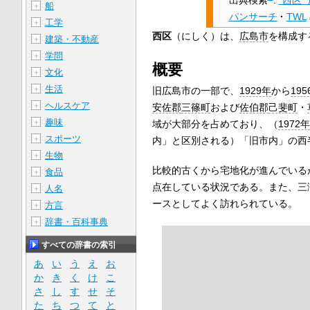
船
＋
パンサーチ
·
TWL
工学
＋
西区
（にしく）は、
広島市
を構成す
建築・不動産
＋
学問
＋
概要
文化
＋
生活
＋
旧広島市の一部で、
1929年
から
195
ヘルスケア
＋
安佐郡
三篠町
および
佐伯郡
己斐町
・
趣味
＋
域が大部分を占めており、（
1972年
スポーツ
＋
内」と区別される）「旧市内」の西
生物
＋
比較的古くから宅地化が進んでいる
食品
＋
点在している状況である。また、三
人名
＋
ースとしてよく訪れられている。
方言
＋
辞書・百科事典
＋
すべての辞書の索引
あ
い
う
え
お
か
き
く
け
こ
さ
し
す
せ
そ
た
ち
つ
て
と