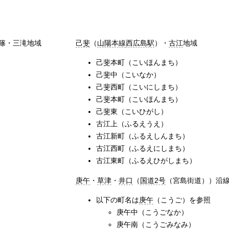
篠・三滝地域
己斐
（
山陽本線
西広島駅
）・
古江
地域
己斐本町（こいほんまち）
己斐中（こいなか）
己斐西町（こいにしまち）
己斐本町（こいほんまち）
己斐東（こいひがし）
古江上（ふるえうえ）
古江新町（ふるえしんまち）
古江西町（ふるえにしまち）
古江東町（ふるえひがしまち）
庚午
・
草津
・
井口
（
国道2号
（宮島街道））沿
以下の町名は
庚午
（こうご）を参照
庚午中（こうごなか）
）
庚午南（こうごみなみ）