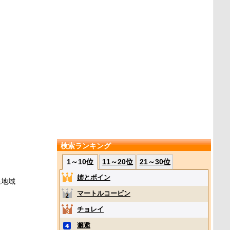
検索ランキング
1～10位
11～20位
21～30位
姉とボイン
線地域
マートルコービン
チョレイ
邂逅