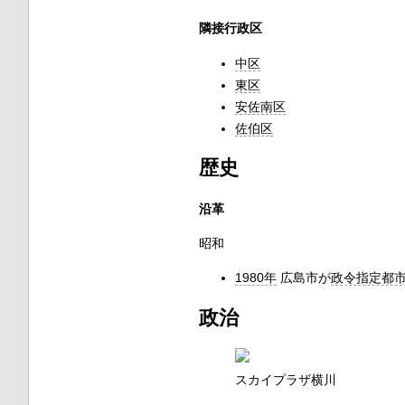
隣接行政区
中区
東区
安佐南区
佐伯区
歴史
沿革
昭和
1980年
広島市が
政令指定都
政治
スカイプラザ横川