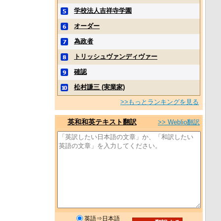
学校法人吉祥寺学園
オーダー
為政者
トリッシュヴァンディヴァー
確認
松村謙三 (実業家)
>>もっとランキングを見る
英和和英テキスト翻訳
>> Weblio翻訳
英語⇒日本語