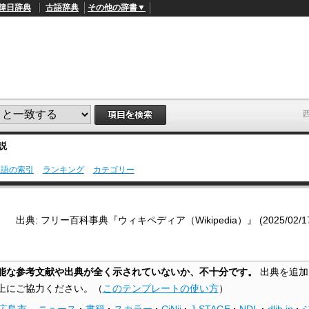
韓日辞典
古語辞典
その他の辞書▼
解説
用語の索引
ランキング
カテゴリー
L
/
o
a
d
出典: フリー百科事典『ウィキペディア（Wikipedia）』 (2025/02/17 1
e
d
:
4
1
能な参考文献や出典が全く示されていないか、不十分です。
出典を追加
.
2
上にご協力ください。
（
このテンプレートの使い方
）
1
%
 広島市
–
ニュース
·
書籍
·
スカラー
·
CiNii
·
J-STAGE
·
NDL
·
dlib.jp
·