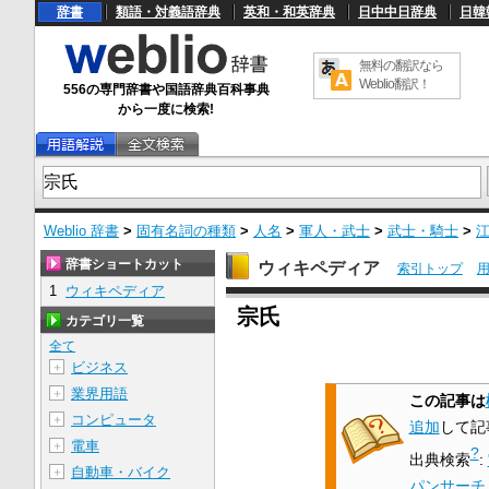
辞書
類語・対義語辞典
英和・和英辞典
日中中日辞典
日韓
無料の翻訳なら
Weblio翻訳！
556の専門辞書や国語辞典百科事典
から一度に検索!
Weblio 辞書
>
固有名詞の種類
>
人名
>
軍人・武士
>
武士・騎士
>
辞書ショートカット
ウィキペディア
索引トップ
1
ウィキペディア
U
宗氏
n
カテゴリ一覧
m
u
全て
t
ビジネス
＋
e
業界用語
＋
この記事は
コンピュータ
＋
追加
して記
電車
＋
?
出典検索
:
自動車・バイク
＋
パンサーチ