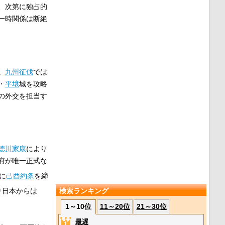
、次第に独占的
一時関係は断絶
。
九州征伐
では
・
平壌
城を攻略
の外交を担当す
徳川家康
により
府が唯一正式な
に
己酉約条
を締
り日本からは
検索ランキング
1～10位
11～20位
21～30位
最遅