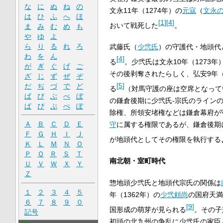
な
に
ぬ
ね
の
文永11年（1274年）の
元寇
（
文永
は
ひ
ふ
へ
ほ
[
1
]
[
4
]
おいて戦死した
。
ま
み
む
め
も
や
ゆ
よ
ら
り
る
れ
ろ
武藤氏（
少弐氏
）の守護代・地頭代
わ
を
ん
[
4
]
る
。少弐氏は文永10年（1273
が
ぎ
ぐ
げ
ご
その後剥奪されたらしく、弘安9年（
ざ
じ
ず
ぜ
ぞ
[
5
]
だ
ぢ
づ
で
ど
る
（対馬守護の座は空席となって
ば
び
ぶ
べ
ぼ
の鎌倉後期に少弐氏-宗氏のライン
ぱ
ぴ
ぷ
ぺ
ぽ
除権、所領安堵権などは鎌倉幕府が
Ａ
Ｂ
Ｃ
Ｄ
Ｅ
守
に属する権限であるが、鎌倉後期
Ｆ
Ｇ
Ｈ
Ｉ
Ｊ
が地頭代としてその権限を執行する
Ｋ
Ｌ
Ｍ
Ｎ
Ｏ
Ｐ
Ｑ
Ｒ
Ｓ
Ｔ
南北朝・室町時代
Ｕ
Ｖ
Ｗ
Ｘ
Ｙ
Ｚ
惣地頭少弐氏と地頭代宗氏の関係は
１
２
３
４
５
年（1362年）の
少弐頼尚
の国府天満
６
７
８
９
０
[
9
]
国形成の萌芽が見られる
。その子
記号
初頭の北九州の争乱に少弐氏の家臣