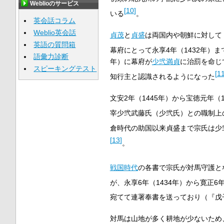
Weblioのサービス
[
10
]
いる
。
英会話コラム
Weblio英会話
貞茂
と
貞盛
は両国内や朝鮮に対して
英語の質問箱
幕府にとって永享4年（1432年）
語彙力診断
年）に幕府が
少弐満貞
に治罰を命じ
スピーキングテスト
[
1
知行主と認識されるようになった
文安2年（1445年）から宝徳元年
宰少弐武藤氏（少弐氏）との職制上
倉時代の助国以来貞盛まで宗氏は少
[
13
]
。
戦国時代
の各書で宗氏が対馬守護と
が、永享6年（1434年）から寛正6
宛てて連署奉書を送っており（『戊
対馬は山地が多く耕地が少ないため