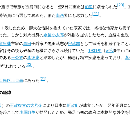
[
20
]
族令施行で華族が五爵制になると、翌8日に重正は
伯爵
に叙せられた
。
[
21
]
爵議員に当選して務めた。また
南画
界にも尽力した
。
なく没したため、膨大な借財を抱えていた宗家では、裕福な他家から養
った。しかし対馬出身の
永留小太郎
が私財を提供したため、血縁を重視
留里藩
主家の
黒田
子爵家の黒田武志が
宗武志
として宗氏を相続すること
家はその後も破産の危機にさらされ続けていた。
1931年
（
昭和
6年）に
である
王公族
の
李徳恵
と結婚したが、徳恵は精神疾患を患っており、
李
[
23
]
が行われている
。
[
21
]
目黒区
上目黒
にあった
。
の経緯
日
）の
王政復古の大号令
により日本に
新政府
が成立したが、翌年正月に
を起こして
戊辰戦争
が勃発したため、発足当初の政府に本格的な外交を