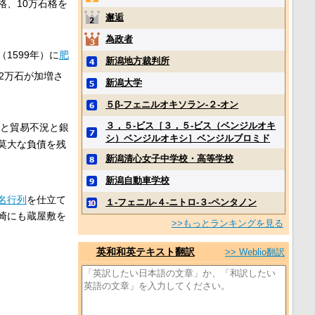
格、10万石格を
邂逅
為政者
1599年）に
肥
新潟地方裁判所
2万石が加増さ
新潟大学
。
５β‐フェニルオキソラン‐２‐オン
３，５‐ビス［３，５‐ビス（ベンジルオキ
ると貿易不況と銀
シ）ベンジルオキシ］ベンジルブロミド
莫大な負債を残
新潟清心女子中学校・高等学校
新潟自動車学校
名行列
を仕立て
１‐フェニル‐４‐ニトロ‐３‐ペンタノン
崎にも蔵屋敷を
>>もっとランキングを見る
英和和英テキスト翻訳
>> Weblio翻訳