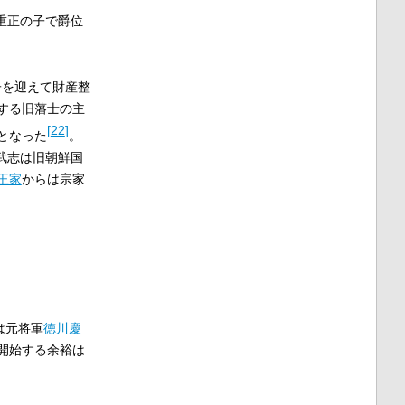
重正の子で爵位
子を迎えて財産整
する旧藩士の主
[
22
]
となった
。
武志は旧朝鮮国
王家
からは宗家
は元将軍
徳川慶
開始する余裕は