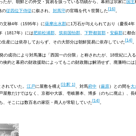
ったが、朝鮮との外交・貿易を扱っている功績から、幕府は宗家に
国主
[
16
]
格の
従四位下
侍従
に叙され、
対馬守
の官職を代々世襲した
。
文禄4年（1595年）に
薩摩
出水郡
に1万石が与えられており（慶長4年（
年（1817年）には
肥前
松浦郡
、
筑前
国怡郡
、
下野
都賀郡
・
安蘇郡
に都合
[
14
]
の生産には依存しておらず、その大部分は朝鮮貿易に依存していた
開発の成功により対馬藩は「西国一の分限」と称されたが、18世紀に入
の倹約と幕府の財政援助によってもこの財政難は解消せず、廃藩時には
[
注釈 1
]
とされていた。
江戸
に屋敷を構え
、対馬
府中
（
厳原
）との間を
大
戸屋敷だけではなく、京都や大坂、壱岐勝本、博多（のちに廃止）、長
[
14
]
ち、そこには数百名の家臣・商人が常駐していた
。