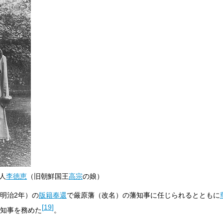
人
李徳恵
（旧朝鮮国王
高宗
の娘）
明治2年）の
版籍奉還
で厳原藩（改名）の藩知事に任じられるとともに
[
19
]
知事を務めた
。