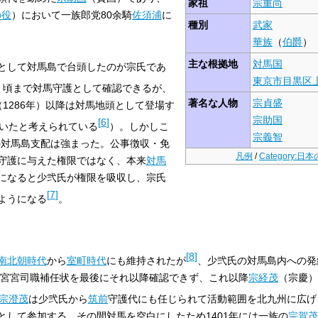
家祖
宗重尚
の役
）において一族郎党80余騎
佐須浦
に
種別
武家
華族
（
伯爵
）
主な根拠地
対馬国
として対馬島で台頭したのが宗氏であ
東京市
目黒区
年）頃まで対馬守護として確認できるが、
著名な人物
宗貞盛
1286年）以降は対馬地頭として登場す
宗助国
[
6
]
いたと考えられている
）。しかしこ
宗義智
の対馬島支配は強まった。公事徴収・免
凡例
/
Category:日
守護に与えた権限ではなく、本来
対馬
になると少弐氏が権限を吸収し、宗氏
[
7
]
ようになる
。
[
8
]
南北朝時代
から
室町時代
にも維持されたが
、少弐氏の対馬島内への発
宮宮司職補任状を最後にそれ以降確認できず、これ以降
宗経茂
（宗慶）
宗澄茂
は少弐氏から
筑前
守護代にも任じられて活動範囲を北九州に広げ
として参加する。その間対馬を空白にしたため1401年には一族の
宗賀茂