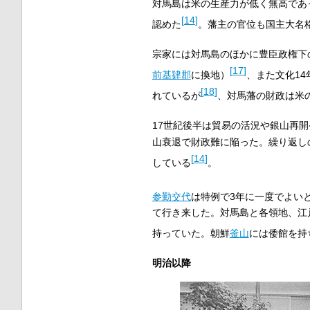
対馬島は米の生産力が低く無高であ
[
14
]
認めた
。藩主の官位も国主大名
宗家には対馬島のほかに豊臣政権下の
[
17
]
前
基肄郡
に換地）
、また文化14
[
18
]
れているが
、対馬藩の財政は米
17世紀後半は貿易の活況や銀山再
山衰退で財政難に陥った。繰り返し
[
14
]
している
。
参勤交代
は特例で3年に一度でよい
て行き来した。対馬島と各領地、江
持っていた。朝鮮
釜山
には倭館を持
明治以降