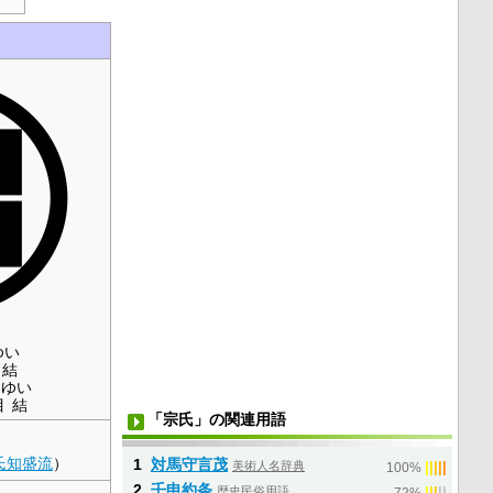
ゆい
結
めゆい
目結
「宗氏」の関連用語
氏
知盛流
）
1
対馬守言茂
美術人名辞典
|
|
|
|
|
100%
2
壬申約条
歴史民俗用語
|
|
|
|
|