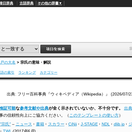
韓日辞典
古語辞典
その他の辞書▼
江戸の大名
>
宗氏
の意味・解説
用語の索引
ランキング
カテゴリー
L
/
o
a
d
出典: フリー百科事典『ウィキペディア（Wikipedia）』 (2026/07/23 0
e
d
:
検証可能
な
参考文献や出典
が全く示されていないか、不十分です。
出
4
1
事の信頼性向上にご協力ください。
（
このテンプレートの使い方
）
.
2
"宗氏"
–
ニュース
·
書籍
·
スカラー
·
CiNii
·
J-STAGE
·
NDL
·
dlib.jp
·
1
%
·
TWL
(
2017年6月
)