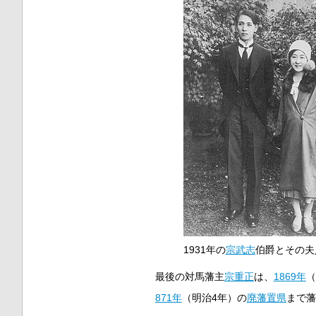
1931年の
宗武志
伯爵とその夫
最後の対馬藩主
宗重正
は、
1869年
（
871年
（明治4年）の
廃藩置県
まで藩