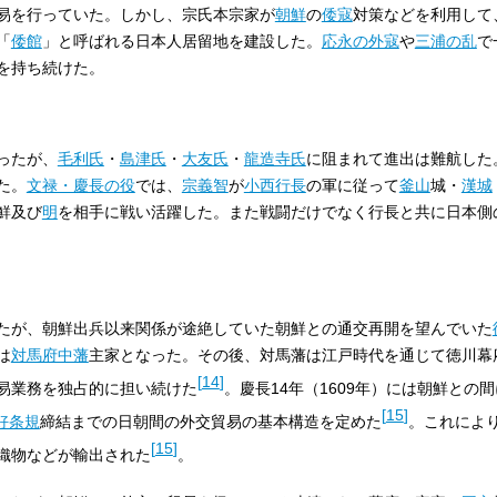
易を行っていた。しかし、宗氏本宗家が
朝鮮
の
倭寇
対策などを利用して
「
倭館
」と呼ばれる日本人居留地を建設した。
応永の外寇
や
三浦の乱
で
を持ち続けた。
ったが、
毛利氏
・
島津氏
・
大友氏
・
龍造寺氏
に阻まれて進出は難航した
た。
文禄・慶長の役
では、
宗義智
が
小西行長
の軍に従って
釜山
城・
漢城
鮮及び
明
を相手に戦い活躍した。また戦闘だけでなく行長と共に日本側
たが、朝鮮出兵以来関係が途絶していた朝鮮との通交再開を望んでいた
は
対馬府中藩
主家となった。その後、対馬藩は江戸時代を通じて徳川幕
[
14
]
易業務を独占的に担い続けた
。慶長14年（1609年）には朝鮮との間
[
15
]
好条規
締結までの日朝間の外交貿易の基本構造を定めた
。これによ
[
15
]
織物などが輸出された
。