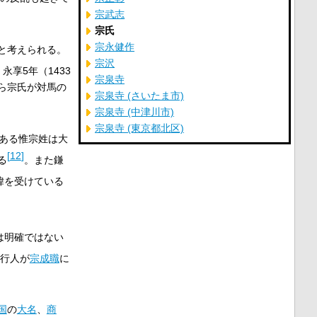
宗武志
宗氏
宗永健作
と考えられる。
宗沢
。永享5年（1433
宗泉寺
ら宗氏が対馬の
宗泉寺 (さいたま市)
宗泉寺 (中津川市)
宗泉寺 (東京都北区)
である惟宗姓は大
[
12
]
る
。また鎌
諱を受けている
は明確ではない
奉行人が
宗成職
に
。
国
の
大名
、
商