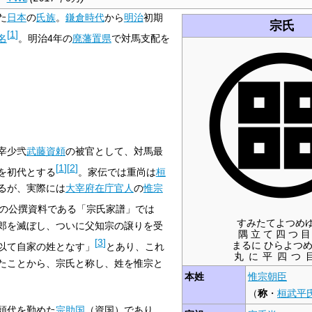
た
日本
の
氏族
。
鎌倉時代
から
明治
初期
宗氏
[
1
]
名
。明治4年の
廃藩置県
で対馬支配を
宰少弐
武藤資頼
の被官として、対馬最
[
1
]
[
2
]
を初代とする
。家伝では重尚は
桓
るが、実際には
大宰府
在庁官人
の
惟宗
の公撰資料である「宗氏家譜」では
すみたてよつめ
郎を滅ぼし、ついに父知宗の譲りを受
隅立て四つ目
[
3
]
まるに ひらよつ
以て自家の姓となす」
とあり、これ
丸に平四つ
たことから、宗氏と称し、姓を惟宗と
本姓
惟宗
朝臣
（
称
・
桓武平
頭代を勤めた
宗助国
（資国）であり、