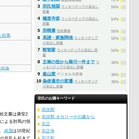
72%
3
宗氏領国
ウィキペディア小見出し
|
|
|
|
|
56%
辞書
4
極楽寺坂
ウィキペディア小見出し
|
|
|
|
|
54%
辞書
5
宗晴康
百科事典
|
|
|
|
|
50%
上目黒
6
系譜・家族関係
ウィキペディア
|
|
|
|
|
50%
小見出し辞書
7
鞍智家
ウィキペディア小見出し辞
|
|
|
|
|
50%
書
8
文禄の役から柳川一件まで
ウ
|
|
|
|
|
38%
ィキペディア小見出し辞書
本の氏族
9
釜山窯
デジタル大辞泉
|
|
|
|
|
38%
10
偽使通交の変遷
ウィキペディア
|
|
|
|
|
38%
小見出し辞書
宗氏のお隣キーワード
宗次郎
給文書は康安2
宗次郎 オカリーナの森から
による対馬の領
宗正
、
貞茂
は15世紀
宗正寺
の反乱も起きて
宗正彰