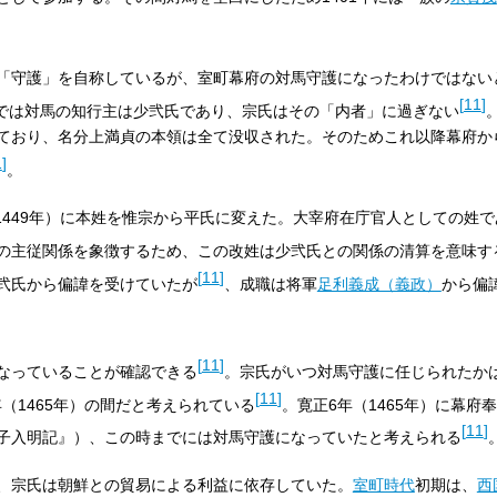
「守護」を自称しているが、室町幕府の対馬守護になったわけではない
[
11
]
までは対馬の知行主は少弐氏であり、宗氏はその「内者」に過ぎない
ており、名分上満貞の本領は全て没収された。そのためこれ以降幕府か
1
]
。
（1449年）に本姓を惟宗から平氏に変えた。大宰府在庁官人としての姓
の主従関係を象徴するため、この改姓は少弐氏との関係の清算を意味す
[
11
]
弐氏から偏諱を受けていたが
、成職は将軍
足利義成（義政）
から偏
[
11
]
なっていることが確認できる
。宗氏がいつ対馬守護に任じられたか
[
11
]
年（1465年）の間だと考えられている
。寛正6年（1465年）に幕府
[
11
]
子入明記』）、この時までには対馬守護になっていたと考えられる
、宗氏は朝鮮との貿易による利益に依存していた。
室町時代
初期は、
西