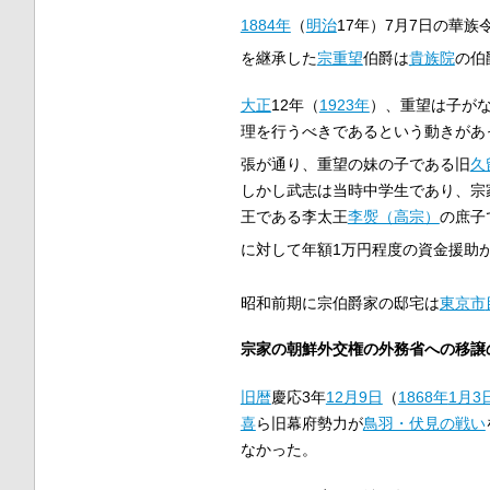
1884年
（
明治
17年）7月7日の華
を継承した
宗重望
伯爵は
貴族院
の伯
大正
12年（
1923年
）、重望は子が
理を行うべきであるという動きがあ
張が通り、重望の妹の子である旧
久
しかし武志は当時中学生であり、宗
王である李太王
李㷩（高宗）
の庶子
に対して年額1万円程度の資金援助
昭和前期に宗伯爵家の邸宅は
東京市
宗家の朝鮮外交権の外務省への移譲
旧暦
慶応3年
12月9日
（
1868年
1月3
喜
ら旧幕府勢力が
鳥羽・伏見の戦い
なかった。