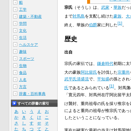
船
＋
宗氏
（そうし）は、
武家
・
華族
だっ
工学
＋
まで
対馬島
を支配し続けた
豪族
、
大
建築・不動産
＋
[
1
]
学問
＋
終え、華族の
伯爵
家に列した
。
文化
＋
歴史
生活
＋
ヘルスケア
＋
趣味
＋
出自
スポーツ
＋
宗氏の家伝では、
鎌倉時代
初期に太
生物
＋
大の豪族
阿比留氏
を討伐した
宗重尚
食品
＋
武平氏
清盛流
で、
平知盛
の孫とされ
人名
＋
[
1
]
方言
＋
氏
であるとみられている
。対馬藩
辞書・百科事典
＋
「寛元四年、対馬州在庁阿比留平太
け襲封、重尚祖母の氏を採り惟宗を
すべての辞書の索引
によると重尚の祖母が惟宗氏であっ
あ
い
う
え
お
か
き
く
け
こ
したということになっている。
さ
し
す
せ
そ
た
ち
つ
て
と
実在が確実な最初の当主は対馬国地