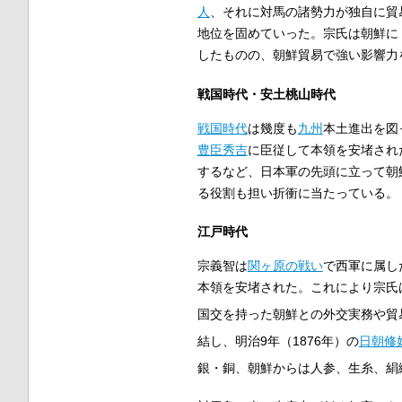
人
、それに対馬の諸勢力が独自に貿
地位を固めていった。宗氏は朝鮮に
したものの、朝鮮貿易で強い影響力
戦国時代・安土桃山時代
戦国時代
は幾度も
九州
本土進出を図
豊臣秀吉
に臣従して本領を安堵され
するなど、日本軍の先頭に立って朝
る役割も担い折衝に当たっている。
江戸時代
宗義智は
関ヶ原の戦い
で西軍に属し
本領を安堵された。これにより宗氏
国交を持った朝鮮との外交実務や貿
結し、明治9年（1876年）の
日朝修
銀・銅、朝鮮からは人参、生糸、絹