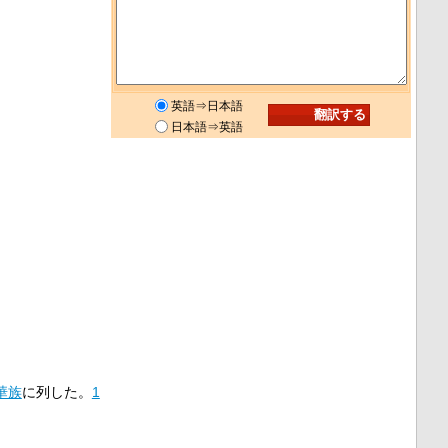
英語⇒日本語
日本語⇒英語
華族
に列した。
1