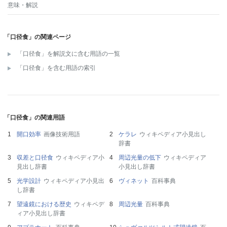
意味・解説
「口径食」の関連ページ
「口径食」を解説文に含む用語の一覧
「口径食」を含む用語の索引
「口径食」の関連用語
開口効率
画像技術用語
ケラレ
ウィキペディア小見出し
辞書
収差と口径食
ウィキペディア小
周辺光量の低下
ウィキペディア
見出し辞書
小見出し辞書
光学設計
ウィキペディア小見出
ヴィネット
百科事典
し辞書
望遠鏡における歴史
ウィキペデ
周辺光量
百科事典
ィア小見出し辞書