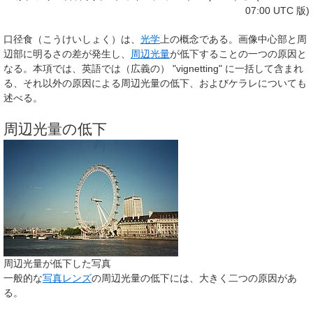
07:00 UTC 版)
口径食
（こうけいしょく）は、
光学
上の概念である。画像中心部と周
辺部に明るさの差が発生し、
周辺光量
が低下することの一つの原因と
なる。本項では、英語では（広義の） "vignetting" に一括して含まれ
る、それ以外の原因による周辺光量の低下、および
ケラレ
についても
述べる。
周辺光量の低下
周辺光量が低下した写真
一般的な
写真レンズ
の周辺光量の低下には、大きく二つの原因があ
る。