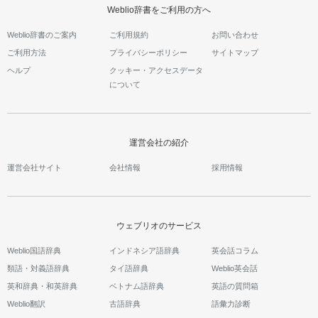
Weblio辞書をご利用の方へ
Weblio辞書のご案内
ご利用規約
お問い合わせ
ご利用方法
プライバシーポリシー
サイトマップ
ヘルプ
クッキー・アクセスデータ
について
運営会社の紹介
運営会社サイト
会社情報
採用情報
ウェブリオのサービス
Weblio国語辞典
インドネシア語辞典
英会話コラム
類語・対義語辞典
タイ語辞典
Weblio英会話
英和辞典・和英辞典
ベトナム語辞典
英語の質問箱
Weblio翻訳
古語辞典
語彙力診断