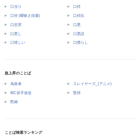
口当り
口径
口径 (曖昧さ回避)
口径比
口忠実
口悪
口悪し
口悪説
口惜しい
口慣らし
急上昇のことば
為政者
スレイヤーズ_(アニメ)
IBC岩手放送
堅持
黙祷
ことば検索ランキング