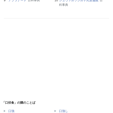
アプラナート
百科事典
シュヴァルツシルト式望遠鏡
百
科事典
「口径食」の隣のことば
口強
口強し