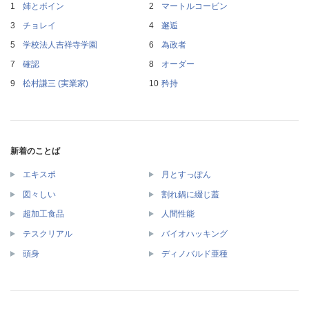
姉とボイン
マートルコービン
チョレイ
邂逅
学校法人吉祥寺学園
為政者
確認
オーダー
松村謙三 (実業家)
矜持
新着のことば
エキスポ
月とすっぽん
図々しい
割れ鍋に綴じ蓋
超加工食品
人間性能
テスクリアル
バイオハッキング
頭身
ディノバルド亜種