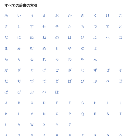
すべての辞書の索引
あ
い
う
え
お
か
き
く
け
こ
さ
し
す
せ
そ
た
ち
つ
て
と
な
に
ぬ
ね
の
は
ひ
ふ
へ
ほ
ま
み
む
め
も
や
ゆ
よ
ら
り
る
れ
ろ
わ
を
ん
が
ぎ
ぐ
げ
ご
ざ
じ
ず
ぜ
ぞ
だ
ぢ
づ
で
ど
ば
び
ぶ
べ
ぼ
ぱ
ぴ
ぷ
ぺ
ぽ
Ａ
Ｂ
Ｃ
Ｄ
Ｅ
Ｆ
Ｇ
Ｈ
Ｉ
Ｊ
Ｋ
Ｌ
Ｍ
Ｎ
Ｏ
Ｐ
Ｑ
Ｒ
Ｓ
Ｔ
Ｕ
Ｖ
Ｗ
Ｘ
Ｙ
Ｚ
１
２
３
４
５
６
７
８
９
０