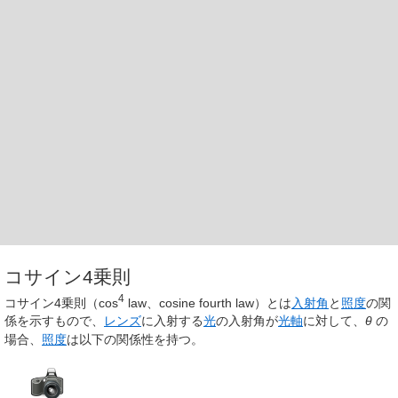
コサイン4乗則
4
コサイン4乗則（cos
law、cosine fourth law）とは
入射角
と
照度
の関
係を示すもので、
レンズ
に入射する
光
の入射角が
光軸
に対して、
θ
の
場合、
照度
は以下の関係性を持つ。