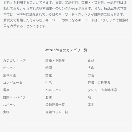
辞典」を利用することができます。辞書、類語辞典、英和・和英辞典、手話辞典は連
動しており、それぞれの検索結果へのリンクが表示されます。また、解説記事の本文
中では、Weblioに登録されている他のキーワードへのリンクが自動的に貼られます。
解説文で登場した分からないキーワードや気になるキーワードは、1クリックで検索結
果を表示することができます。
Weblio辞書のカテゴリ一覧
カテゴリトップ
建物・不動産
食品
ビジネス
学問
人名
業界用語
文化
方言
コンピュータ
生活
辞書・百科事典
電車
ヘルスケア
タレント出身地検索
自動車・バイク
趣味
船
スポーツ
登録辞書一覧
工学
生物
金融コラム一覧