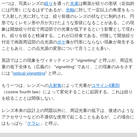
一つは、写真レンズの
絞り
を通った
光束
は断面が絞りの形状（近似的
には円形）になるはずであるが、
光軸
に対して一定以上の角度をもっ
て入射した光に対しては、絞り前後のレンズの径などに制約され、円
形でなくレモン形や月が欠けたような形状になることがある。この現
象は開放絞り付近で周辺部での光量が低下するという影響として現わ
れ、絞りを絞ると軽減する。これが
口径食
である。付随して開放絞り
付近で画面周辺部の点光源の
ボケ
像が円形にならない現象が発生する
こともあり、この点光源の変形について言うことも多い。
英語ではこの現象を
ヴィネッティング
"vignetting" と呼ぶが、周辺光
量の低下全体も（広義の） "vignetting" であり、この現象のみをさす
には "
optical vignetting
" と呼ぶ。
もう一つは、レンズへの
入射角
によって光量が
コサイン4乗則
（cosine fourth law）によって変化することに起因する。これは絞り
を絞ることとは関係しない。
レンズ本来の設計上の問題以外に、周辺光量の低下は、後述のような
アクセサリーなどの不適切な使用で起こることもあるが、この場合に
はもっぱら「
ケラレ
」と呼ぶ。