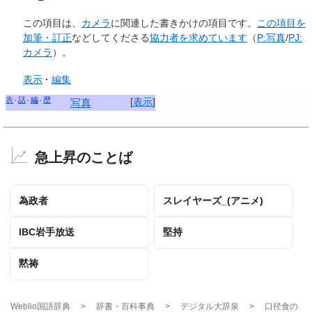
この項目は、
カメラ
に関連した
書きかけの項目
です。
この項目を
加筆・訂正
などしてくださる
協力者を求めています
（
P:写真
/
PJ:
カメラ
）。
表示
編集
表
話
編
歴
[
表示
]
写真
急上昇のことば
為政者
スレイヤーズ_(アニメ)
IBC岩手放送
堅持
黙祷
Weblio国語辞典
>
辞書・百科事典
>
デジタル大辞泉
>
口径食
の