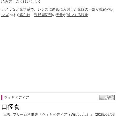
読み方：こうけいしょく
カメラ
など
光学系
で、
レンズ
に
斜めに
入射
した
光線
の
一部
が
鏡筒
や
レ
ンズ
の縁で
遮られ
、
視野
周辺部
の
光量
が
減少する
現象
。
ウィキペディア
口径食
出典: フリー百科事典『ウィキペディア（Wikipedia）』 (2025/06/08