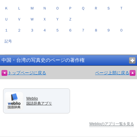
Ｋ
Ｌ
Ｍ
Ｎ
Ｏ
Ｐ
Ｑ
Ｒ
Ｓ
Ｔ
Ｕ
Ｖ
Ｗ
Ｘ
Ｙ
Ｚ
１
２
３
４
５
６
７
８
９
０
記号
中国・台湾の写真史のページの著作権
トップページに戻る
ページ上部に戻る
Weblio
国語辞典アプリ
Weblioのアプリ一覧を見る