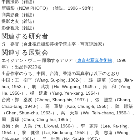
中国撮影（雑誌）
新撮影（NEW PHOTO）（雑誌。1996～98年）
商業影像（雑誌）
撮影之友（雑誌）
影像視覚（雑誌）
関連する研究者
呉 嘉寳（台北視丘攝影芸術学院主宰・写真評論家）
関連する展覧会
エイジアン・ヴュー 躍動するアジア（
東京都写真美術館
、1996
年）：出品作家20名
出品作家のうち、中国、台湾、香港の写真家は以下のとおり
中国：王 樹平（Wang, Su-ping, 1962-）、龔 建華（Gong, Jian-
hua, 1953-）、胡 武功（Hu, Wu-gong, 1949-）、雍 和（Yong,
He, 1956-）、楊 延康（Yang, Yen-kang, 1954-）
台湾：鄭 桑溪（Cheng, Shang-his, 1937-）、張 照堂（Chang,
Chao-tang, 1943-）、高 重黎（Kao, Chung-li, 1958）、陳 順築
（Chen, Shun-chu, 1963-）、呉 天章（Wu, Tein-chang, 1956-）、
周 慶輝（Chou, Ching-hui, 1965-）
香港：余 力爲（Yu, Lik-wai, 1966-）、李 家昇（Lee, Ka-sing,
1954-）、黎 健強（Lai, Kin-keung, 1958-）、黄 志遠（Wong,
Chi-yuen, 1961-）、呉 世傑（Ng, Sai-kit, 1957-）