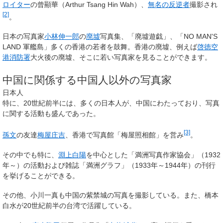
ロイター
の曾顯華（Arthur Tsang Hin Wah）、
無名の反逆者
撮影され
[2]
。
日本の写真家
小林伸一郎
の
廃墟
写真集、「廃墟遊戯」、「NO MAN'S
LAND 軍艦島」多くの香港の若者を鼓舞。香港の廃墟、例えば
啓徳空
港
消防署
大火後の廃墟、そこに若い写真家を見ることができます。
中国に関係する中国人以外の写真家
日本人
特に、20世紀前半には、多くの日本人が、中国にわたっており、写真
に関する活動も盛んであった。
[3]
孫文
の友達
梅屋庄吉
、香港で写真館「梅屋照相館」を営み
。
その中でも特に、
淵上白陽
を中心とした「満洲写真作家協会」（1932
年～）の活動および雑誌「満洲グラフ」（1933年～1944年）の刊行
を挙げることができる。
その他、小川一真も中国の紫禁城の写真を撮影している。また、橋本
白水が20世紀前半の台湾で活躍している。