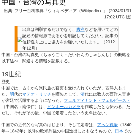
中国・台湾の写真史
出典: フリー百科事典『ウィキペディア（Wikipedia）』 (2024/01/31
17:02 UTC 版)
出典は列挙するだけでなく、
脚注
などを用いてどの
記述の情報源であるかを明記してください。
記事の
信頼性向上にご協力をお願いいたします。
（
2012
年12月
）
中国・台湾の写真史
（ちゅうごく・たいわんのしゃしんし）の概略を
以下述べ、関連する情報を記載する。
19世紀
歴史
中国では、古くから異民族の官吏も受け入れていたが、西洋人もま
た、
明
代の
マテオ・リッチ
を嚆矢として、
清
代には数人の西洋人官吏
が宮廷で活躍するようになった。
フェルディナント・フェルビースト
（中国名：南懐仁）は、
ピンホールカメラ
を作成したとも伝わる。た
だし、それがその後、中国で定着したという史料はない。
中国での近代的な写真のはじまり、そして定着は、
アヘン戦争
（1840
年～1842年）以降の欧米列強の中国進出にともなうもので、
日本
での