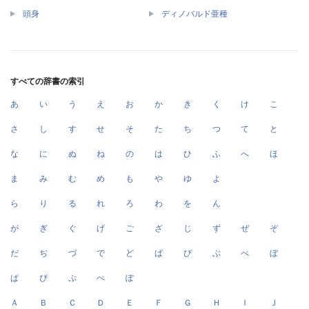
頭身
ディノバルド亜種
すべての辞書の索引
あ
い
う
え
お
か
き
く
け
こ
さ
し
す
せ
そ
た
ち
つ
て
と
な
に
ぬ
ね
の
は
ひ
ふ
へ
ほ
ま
み
む
め
も
や
ゆ
よ
ら
り
る
れ
ろ
わ
を
ん
が
ぎ
ぐ
げ
ご
ざ
じ
ず
ぜ
ぞ
だ
ぢ
づ
で
ど
ば
び
ぶ
べ
ぼ
ぱ
ぴ
ぷ
ぺ
ぽ
Ａ
Ｂ
Ｃ
Ｄ
Ｅ
Ｆ
Ｇ
Ｈ
Ｉ
Ｊ