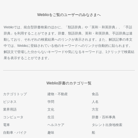
Weblioをご覧のユーザーのみなさまへ
Weblioでは、統合型辞書検索のほかに、「類語辞典」や「英和・和英辞典」、「手話
辞典」を利用することができます。辞書、類語辞典、英和・和英辞典、手話辞典は連
動しており、それぞれの検索結果へのリンクが表示されます。また、解説記事の本文
中では、Weblioに登録されている他のキーワードへのリンクが自動的に貼られます。
解説文で登場した分からないキーワードや気になるキーワードは、1クリックで検索結
果を表示することができます。
Weblio辞書のカテゴリ一覧
カテゴリトップ
建物・不動産
食品
ビジネス
学問
人名
業界用語
文化
方言
コンピュータ
生活
辞書・百科事典
電車
ヘルスケア
タレント出身地検索
自動車・バイク
趣味
船