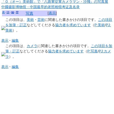
「Ｏ（オー）美術館」で『八路軍従軍カメラマン・沙飛』の写真展
中國摄影博物馆・中国最早的老照相馆考证及名录
表
話
編
歴
[
表示
]
写真
この項目は、
美術
・
芸術
に関連した
書きかけの項目
です。
この項目
を加筆・訂正
などしてくださる
協力者を求めています
（
P:美術
/
PJ:
美術
）。
表示
編集
この項目は、
カメラ
に関連した
書きかけの項目
です。
この項目を加
筆・訂正
などしてくださる
協力者を求めています
（
P:写真
/
PJ:カメ
ラ
）。
表示
編集