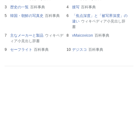
歴史の一覧
百科事典
接写
百科事典
韓国・朝鮮の写真史
百科事典
「焦点深度」と「被写界深度」の
違い
ウィキペディア小見出し辞
書
主なメーカーと製品
ウィキペデ
νMaicovicon
百科事典
ィア小見出し辞書
セーフライト
百科事典
デジスコ
百科事典