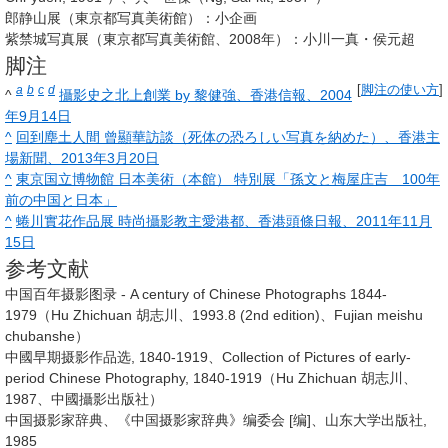
郎静山展（東京都写真美術館）：小企画
紫禁城写真展（東京都写真美術館、2008年）：小川一真・侯元超
脚注
a
b
c
d
[
脚注の使い方
]
^
攝影史之北上創業 by 黎健強、香港信報、2004
年9月14日
^
回到塵土人間 曾顯華訪談（死体の恐ろしい写真を納めた）、香港主
場新聞、2013年3月20日
^
東京国立博物館 日本美術（本館） 特別展「孫文と梅屋庄吉 100年
前の中国と日本」
^
蜷川實花作品展 時尚攝影教主愛港都、香港頭條日報、2011年11月
15日
参考文献
中国百年摄影图录 - A century of Chinese Photographs 1844-
1979（Hu Zhichuan 胡志川、1993.8 (2nd edition)、Fujian meishu
chubanshe）
中國早期摄影作品选, 1840-1919、Collection of Pictures of early-
period Chinese Photography, 1840-1919（Hu Zhichuan 胡志川、
1987、中國攝影出版社）
中国摄影家辞典、《中国摄影家辞典》编委会 [编]、山东大学出版社,
1985