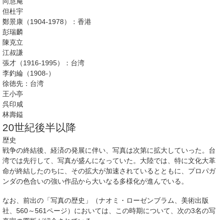
向慧庵
但杜宇
鄭景康（1904-1978）：香港
彭瑞麟
陳克立
江叔謙
張才（1916-1995）：台湾
李釣綸（1908-）
徐徳先：台湾
王小亭
呉印咸
林壽鎰
20世紀後半以降
歴史
戦争の終結後、経済の発展に伴い、写真は次第に拡大していった。台
湾では先行して、写真が盛んになっていた。大陸では、特に文化大革
命が終結したのちに、その拡大が加速されているとともに、プロパガ
ンダの色合いの強い作品から大いなる多様化が進んでいる。
なお、前出の「写真の歴史」（ナオミ・ローゼンブラム、美術出版
社、560～561ページ）においては、この時期について、次の3名の写