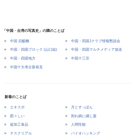
「中国・台湾の写真史」の隣のことば
中国 后醍醐
中国・四国Jクラブ情報懇談会
中国・四国ブロック (山口組)
中国・四国マルチメディア放送
中国・四国地方
中国十三宗
中国十大考古新発見
新着のことば
エキスポ
月とすっぽん
図々しい
割れ鍋に綴じ蓋
超加工食品
人間性能
テスクリアル
バイオハッキング