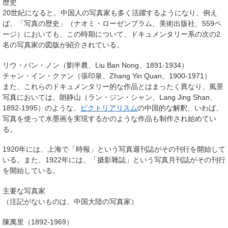
歴史
20世紀になると、中国人の写真家も多く活躍するようになり、例え
ば、「写真の歴史」（ナオミ・ローゼンブラム、美術出版社、559ペ
ージ）においても、この時期について、ドキュメンタリー系の次の2
名の写真家の図版が紹介されている。
リウ・バン・ノン（劉半農、Liu Ban Nong、1891-1934）
チャン・イン・クァン（張印泉、Zhang Yin Quan、1900-1971）
また、これらのドキュメンタリー的な作品とはまったく異なり、風景
写真においては、朗静山（ラン・ジン・シャン、Lang Jing Shan、
1892-1995）のような、
ピクトリアリスム
の中国的な解釈、いわば、
写真を使って水墨画を実現するかのような作品も制作され始めてい
る。
1920年には、上海で「時報」という写真週刊誌がその刊行を開始して
いる。また、1922年には、「摄影雜誌」という写真月刊誌がその刊行
を開始している。
主要な写真家
（注記がないものは、中国大陸の写真家）
陳萬里（1892-1969）