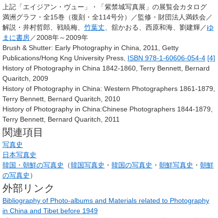
上記「エイジアン・ヴュー」・「紫禁城写真展」の展覧会カタログ
満洲グラフ・全15巻（復刻・全114号分）／監修・財団法人満鉄会／
解説・井村哲郎、戦暁梅、
竹葉丈
、舘かおる、西原和海、劉建輝／
ゆ
まに書房
／2008年～2009年
Brush & Shutter: Early Photography in China, 2011, Getty
Publications/Hong Kng University Press,
ISBN 978-1-60606-054-4
[4]
History of Photography in China 1842-1860, Terry Bennett, Bernard
Quaritch, 2009
History of Photography in China: Western Photographers 1861-1879,
Terry Bennett, Bernard Quaritch, 2010
History of Photography in China:Chinese Photographers 1844-1879,
Terry Bennett, Bernard Quaritch, 2011
関連項目
写真史
日本写真史
韓国・朝鮮の写真史
（
韓国写真史
・
韓国の写真史
・
朝鮮写真史
・
朝鮮
の写真史
）
外部リンク
Bibliography of Photo-albums and Materials related to Photography
in China and Tibet before 1949