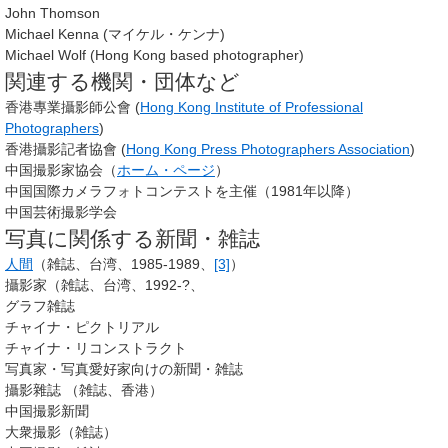
John Thomson
Michael Kenna (マイケル・ケンナ)
Michael Wolf (Hong Kong based photographer)
関連する機関・団体など
香港專業攝影師公會 (
Hong Kong Institute of Professional
Photographers
)
香港攝影記者協會 (
Hong Kong Press Photographers Association
)
中国撮影家協会（
ホーム・ページ
）
中国国際カメラフォトコンテストを主催（1981年以降）
中国芸術撮影学会
写真に関係する新聞・雑誌
人間
（雑誌、台湾、1985-1989、
[3]
）
攝影家（雑誌、台湾、1992-?、
グラフ雑誌
チャイナ・ピクトリアル
チャイナ・リコンストラクト
写真家・写真愛好家向けの新聞・雑誌
攝影雜誌 （雑誌、香港）
中国撮影新聞
大衆撮影（雑誌）