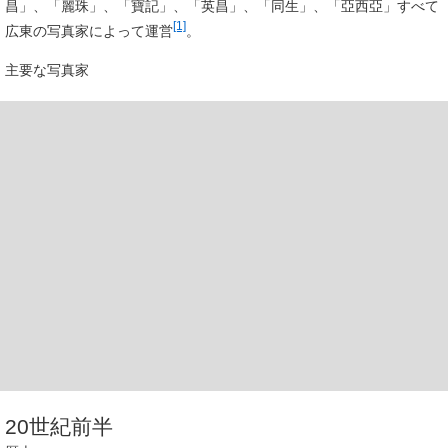
昌」、「麗珠」、「寶記」、「英昌」、「同生」、「亞西亞」すべて
[1]
広東の写真家によって運営
。
主要な写真家
20世紀前半