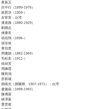
黄振玉
呉中行（1899-1976）
敖恩洪（1909-）
友寄景：台湾
潘達微（1880-1929）
劉體志
傅秉常
胡伯翔（1896-）
張珍侯
黄伯恵
周痩鵑（1882-1969）
毛松友（1911-）
徐緑芙
周練霞
陳荊鴻
舒新城
鄧南光（鄧騰輝、1907-1971）：台湾
盧施福（1898-1983）
陳傳霖
林澤蒼
曹雲甫