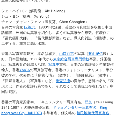
真家の図版が紹介されている。
シェ・ハイロン（解海龍、Xie Hailong）
シュ・ヨン（徐勇、Xu Yong）
チェン・チャン・フェン（陳長芬、Chen Changfen）
台湾の写真家
阮義忠
、1980年代活躍、英語の写真雑誌を収集し中国
語翻訳、外国の写真家を紹介し、多くの写真家から尊敬。代表作に
『當代攝影大師』、『當代攝影新銳』など。職人向雑誌「攝影家」の
エディタ、非常に高い水準。
香港の写真家翟錦文、本名は翟文、
山口百惠
の写真（
篠山紀信
撮）大
好、日本語勉強、1980年代から
東京綜合写真専門学校
卒業。帰国後
は、写真教育の領域大活躍、
写真史
重視、日本の写真評論と卒業製作
輸入、香港
YMCA
の写真教育者。香港のフォトジャーナリスト、半分
彼の学生。代表作に『寫我心情』（教本）、『隨影翟思』（教本）、
『回歸香港人』（写真集）など。
重森弘淹
の愛弟子、恩師の名句『表
現とは、作者の批評行為であり、それなくして表現は存在しない』中
国語翻訳。
香港の写真家梁家泰、ドキュメンタリー写真有名。
邱良
（Yau Leung
1941-1997 ）の映画俳優写真、
ドキュメンタリー写真有名
、
King
Kong over City Hall 1973
非常有名。鍾文略の
植民地時代写真有名
。