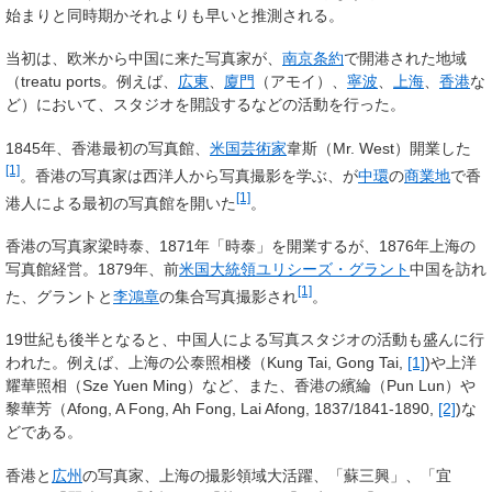
始まりと同時期かそれよりも早いと推測される。
当初は、欧米から中国に来た写真家が、
南京条約
で開港された地域
（treatu ports。例えば、
広東
、
廈門
（アモイ）、
寧波
、
上海
、
香港
な
ど）において、スタジオを開設するなどの活動を行った。
1845年、香港最初の写真館、
米国
芸術家
韋斯（Mr. West）開業した
[1]
。香港の写真家は西洋人から写真撮影を学ぶ、が
中環
の
商業地
で香
[1]
港人による最初の写真館を開いた
。
香港の写真家梁時泰、1871年「時泰」を開業するが、1876年上海の
写真館経営。1879年、前
米国大統領
ユリシーズ・グラント
中国を訪れ
[1]
た、グラントと
李鴻章
の集合写真撮影され
。
19世紀も後半となると、中国人による写真スタジオの活動も盛んに行
われた。例えば、上海の公泰照相楼（Kung Tai, Gong Tai,
[1]
)や上洋
耀華照相（Sze Yuen Ming）など、また、香港の繽綸（Pun Lun）や
黎華芳（Afong, A Fong, Ah Fong, Lai Afong, 1837/1841-1890,
[2]
)な
どである。
香港と
広州
の写真家、上海の撮影領域大活躍、「蘇三興」、「宜