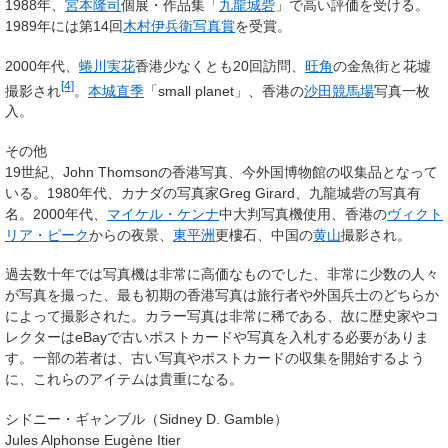
1988年、
宮本隆司
個展・作品集「
九龍城砦
」で高い評価を受ける。
1989年には第14回
木村伊兵衛写真賞
を受賞。
2000年代、
蜷川実花
香港少なくとも20回訪問、
旺角
の金魚街と花墟
[4]
撮影され
。
本城直季
「small planet」、香港の
沙田競馬場
写真一枚
入。
その他
19世紀、John Thomsonの香港写真、今外国博物館の収集品となって
いる。1980年代、カナダの写真家Greg Girard、九龍城砦の写真有
名。2000年代、
マイケル・ケンナ
中大判写真機使用、香港の
ヴィクト
リア・ピーク
からの夜景、
東平洲
更樓石、中国の
黄山
撮影され。
過去数十年では写真機は非常に高価なものでした、非常に少数の人々
が写真を撮った、最も初期の香港写真は旅行者や外国兵士のどちらか
によって撮影された。カラー写真は非常に稀である、故に歴史家やコ
レクターはeBayで古いポストカードや写真を入札する必要がありま
す。一部の若者は、古い写真やポストカードの収集を開始するよう
に、これらのアイテムは貴重になる。
シドニー・ギャンブル（Sidney D. Gamble）
Jules Alphonse Eugène Itier