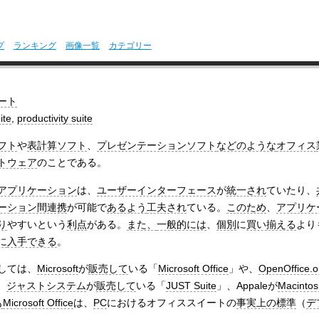
プ
ランキング
画像一覧
カテゴリー
ート
ite
,
productivity suite
フト
や
表計算ソフト
、
プレゼンテーションソフト
などのような
オフィス
トウェア
のことである。
アプリケーション
は、
ユーザーインターフェース
が
統一され
ていたり、
ーション間連携
が可能で
あるよう
工夫され
ている。
このため
、
アプリケ
り
やすいという
利点
がある。
また、
一般的には
、
個別
に
買い揃える
より
に
入手できる
。
しては、
Microsoft
が
販売して
いる「
Microsoft Office
」や、
OpenOffice.o
、
ジャストシステム
が
販売して
いる「
JUST Suite
」、Appaleが
Macintos
も
Microsoft Office
は、
PC
におけるオフィススイートの
事実上の標準
（
デ