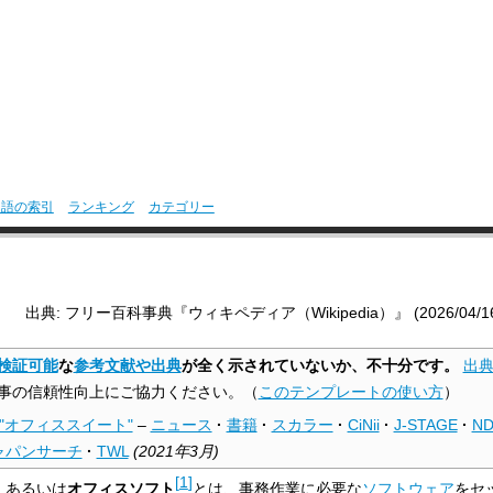
用語の索引
ランキング
カテゴリー
出典: フリー百科事典『ウィキペディア（Wikipedia）』 (2026/04/16 0
検証可能
な
参考文献や出典
が全く示されていないか、不十分です。
出
事の信頼性向上にご協力ください。
（
このテンプレートの使い方
）
"オフィススイート"
–
ニュース
·
書籍
·
スカラー
·
CiNii
·
J-STAGE
·
ND
ャパンサーチ
·
TWL
(
2021年3月
)
[
1
]
）あるいは
オフィスソフト
とは、事務作業に必要な
ソフトウェア
をセ