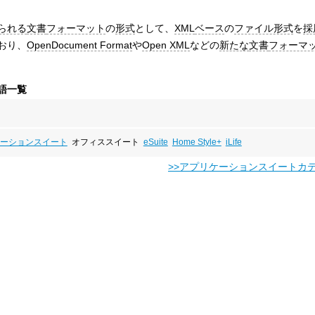
られる
文書
フォーマット
の
形式
として、
XML
ベース
の
ファイル形式
を
採
おり、
OpenDocument Format
や
Open XML
などの
新たな
文書
フォーマ
語一覧
ーションスイート
オフィススイート
eSuite
Home Style+
iLife
>>アプリケーションスイートカ