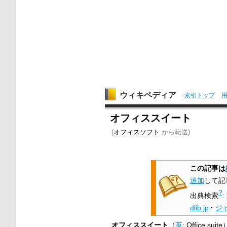
ウィキペディア
索引トップ
オフィススイート
(
オフィスソフト
から転送)
この記事は
追加
して記
?
出典検索
:
dlib.jp
·
ジ
オフィススイート
（
英
:
Office suite