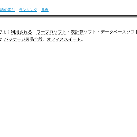
用語の索引
ランキング
凡例
でよく
利用される
、
ワープロソフト
・
表計算
ソフト・データベースソフ
た
パッケージ製品
全般
。
オフィススイート
。