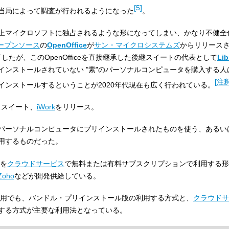
[
5
]
当局によって調査が行われるようになった
。
上マイクロソフトに独占されるような形になってしまい、かなり不健全
ープンソース
の
OpenOffice
が
サン・マイクロシステムズ
からリリースさ
で終了したが、このOpenOfficeを直接継承した後継スイートの代表として
Lib
ストールされていない "素"のパーソナルコンピュータを購入する人は、Lib
[
注釈
インストールするということが2020年代現在も広く行われている。
ィススイート、
iWork
をリリース。
パーソナルコンピュータにプリインストールされたものを使う、あるい
用するものだった。
トを
クラウドサービス
で無料または有料サブスクリプションで利用する形
Zoho
などが開発供給している。
人使用でも、バンドル・プリインストール版の利用する方式と、
クラウドサ
する方式が主要な利用法となっている。