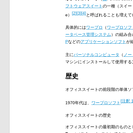
フトウェアスイート
の一種（スイー
[
2
]
[
3
]
[
4
]
e）
と呼ばれることも増えて
具体的には
ワープロ
（
ワープロソフ
ータベース管理システム
）の組み合
P
などの
アプリケーションソフト
が
主に
パーソナルコンピュータ
（
ノー
マシンにインストールして使用する
歴史
オフィススイートの前段階の単体ソ
[
注釈 
1970年代は、
ワープロソフト
オフィススイートの歴史
オフィススイートの最初期のものと