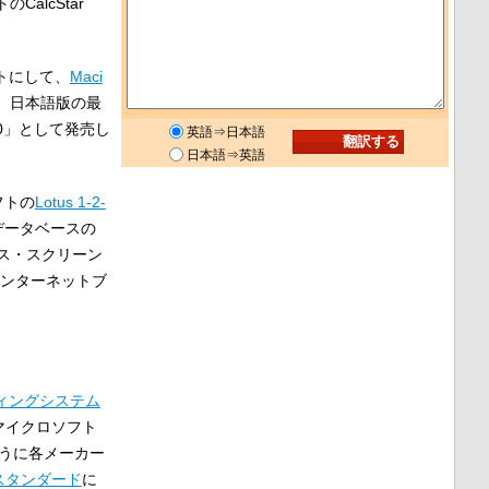
alcStar
ットにして、
Maci
る。日本語版の最
 1.0」として発売し
英語⇒日本語
日本語⇒英語
フトの
Lotus 1-2-
データベースの
ス・スクリーン
インターネットブ
ィングシステム
マイクロソフト
うに各メーカー
スタンダード
に