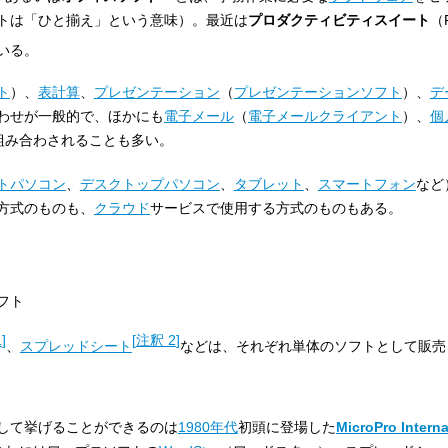
トは「ひと揃え」という意味）。最近は
プロダクティビティスイート
（P
いる。
ト
）、
表計算
、
プレゼンテーション
（
プレゼンテーションソフト
）、
デ
わせが一般的で、ほかにも
電子メール
（
電子メールクライアント
）、
個
組み合わされることも多い。
トパソコン
、
デスクトップパソコン
、
タブレット
、
スマートフォン
など
方式のものも、
クラウド
サービスで使用する方式のものもある。
フト
1
]
[
注釈 2
]
、
スプレッドシート
などは、それぞれ単体のソフトとして販売
して挙げることができるのは
1980年代
初頭に登場した
MicroPro Interna