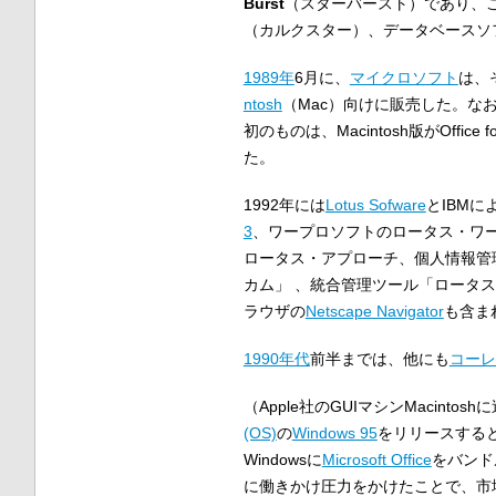
Burst
（スターバースト）であり、
（カルクスター）、データベースソフ
1989年
6月に、
マイクロソフト
は、そ
ntosh
（Mac）向けに販売した。なお
初のものは、Macintosh版がOffice 
た。
1992年には
Lotus Sofware
とIBMに
3
、ワープロソフトのロータス・ワ
ロータス・アプローチ、個人情報管
カム」 、統合管理ツール「ロータ
ラウザの
Netscape Navigator
も含ま
1990年代
前半までは、他にも
コーレ
（Apple社のGUIマシンMacinto
(OS)
の
Windows 95
をリリースする
Windowsに
Microsoft Office
をバンド
に働きかけ圧力をかけたことで、市場シ