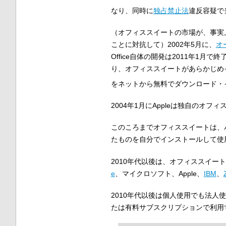
なり、同時に
独占禁止法
違反容疑で
（オフィススイートの市場が、事実
ことに対抗して）2002年5月に、
オ
Office自体の開発は2011年1月
り、オフィススイートがあらかじめイン
をネットから無料でダウンロード・
2004年1月にAppleは独自のオフ
このころまでオフィススイートは、
たものを自分でインストールして使
2010年代以後は、オフィススイー
e
、マイクロソフト、Apple、
IBM
、
2010年代以後は個人使用でも法
たは有料サブスクリプションで利用