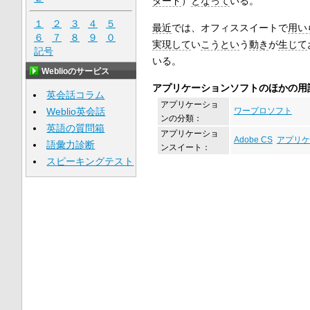
ダード
）
となって
いる。
１
２
３
４
５
最近
では、オフィススイートで
用い
６
７
８
９
０
実現して
い
こうとい
う
動き
が
生じて
記号
いる。
Weblioのサービス
アプリケーションソフトのほかの用
英会話コラム
アプリケーショ
Weblio英会話
ワープロソフト
ンの分類：
英語の質問箱
アプリケーショ
Adobe CS
アプリケ
語彙力診断
ンスイート：
スピーキングテスト