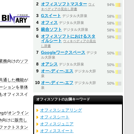
2
オフィスソフトマスター
ウィ
|
|
|
|
|
94%
キペディア小見出し辞書
3
Gスイート
デジタル大辞泉
|
|
|
|
|
58%
4
オフィス
デジタル大辞泉
|
|
|
|
|
58%
5
統合ソフト
デジタル大辞泉
|
|
|
|
|
58%
6
オフィスソフトにおけるスタ
|
|
|
|
|
58%
イルシート
ウィキペディア小見出
し辞書
7
Googleワークスペース
デジタ
|
|
|
|
|
50%
ル大辞泉
業務
向けの
ソフ
8
オアシス
デジタル大辞泉
|
|
|
|
|
50%
9
オー‐ディー‐エス
デジタル大辞
|
|
|
|
|
50%
泉
共通した
機能
が
10
オー‐ディー‐エフ
デジタル大辞
|
|
|
|
|
50%
ーション
を
単体
泉
もオフィススイ
オフィスソフトのお隣キーワード
オフィスシェアリング
rg
が
オンライン
オフィスシート
h
向けに
販売し
オフィスジュニア
ファクトスタン
オフィススイート