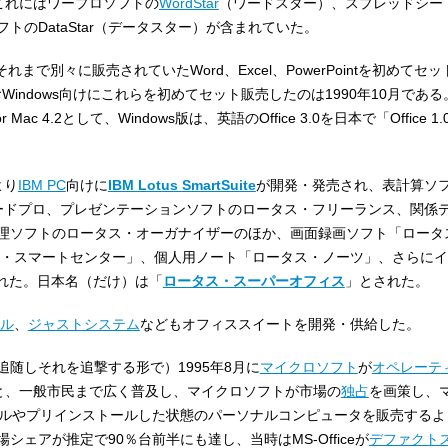
これにはワープロソフトの
WordStar
（ワードスター）、スプレッドシートのC
トのDataStar（データスター）が含まれていた。
れまで別々に販売されていたWord、Excel、PowerPointを初めてセ
Windows向けにこれらを初めてセット販売したのは1990年10月であ
for Mac 4.2として、Windows版は、英語のOffice 3.0を日本で「Office
より
IBM PC
向けに
IBM Lotus SmartSuite
が開発・発売され、表計算ソ
ードプロ、プレゼンテーションソフトのロータス・フリーランス、関係
理ソフトのロータス・オーガナイザーのほか、画面録画ソフト「ロータ
ス・スマートセンター」、個人用ノート「ロータス・ノーツ」、さらに
れた。日本名（だけ）は「
ロータス・スーパーオフィス
」とされた。
ル
、
ジャストシステム
などもオフィススイートを開発・供給した。
shに追随しそれを追撃する形で）1995年8月に
マイクロソフト
が
オペレーテ
と、一般市民まで広く普及し、マイクロソフトが市場の
独占
を画策し、
ルやプリインストールした状態のパーソナルコンピュータを販売するよ
ェアが推定で90％台前半にも達し、当時はMS-Officeが
デファクト