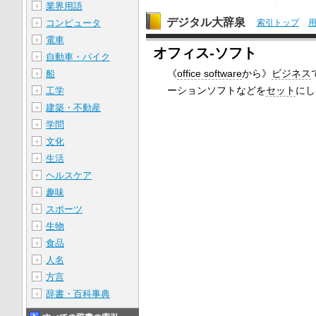
業界用語
＋
デジタル大辞泉
索引トップ
コンピュータ
＋
電車
＋
オフィス‐ソフト
自動車・バイク
＋
《
office software
から》
ビジネス
船
＋
ーションソフトなどを
セット
にし
工学
＋
建築・不動産
＋
学問
＋
文化
＋
生活
＋
ヘルスケア
＋
趣味
＋
スポーツ
＋
生物
＋
食品
＋
人名
＋
方言
＋
辞書・百科事典
＋