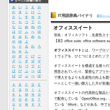
すべての辞書の索引
あ
い
う
え
お
か
き
く
け
こ
IT用語辞典バイナリ
索引トッ
さ
し
す
せ
そ
た
ち
つ
て
と
な
に
ぬ
ね
の
オフィススイート
は
ひ
ふ
へ
ほ
別名：オフィスソフト，
生産性スイ
ま
み
む
め
も
【英】
office suite
,
office software su
や
ゆ
よ
ら
り
る
れ
ろ
オフィススイート
とは、
ワープロソ
わ
を
ん
トウェア
を、ひとつにまとめた
ソフ
が
ぎ
ぐ
げ
ご
ざ
じ
ず
ぜ
ぞ
オフィススイートを
構成する
個々
の
だ
ぢ
づ
で
ど
ば
び
ぶ
べ
ぼ
用意され
ていたり、
緊密な
アプリケ
ぱ
ぴ
ぷ
ぺ
ぽ
で
導入する
よりも
生産性の向上
を
図
ートとして
一揃い
購入した
方が
安価
Ａ
Ｂ
Ｃ
Ｄ
Ｅ
Ｆ
Ｇ
Ｈ
Ｉ
Ｊ
オフィススイートの
代表的な製品
と
Ｋ
Ｌ
Ｍ
Ｎ
Ｏ
で
配布して
いる「
OpenOffice.org
」
Ｐ
Ｑ
Ｒ
Ｓ
Ｔ
て
いる「
iWork
」などがある。
中で
Ｕ
Ｖ
Ｗ
Ｘ
Ｙ
Ｚ