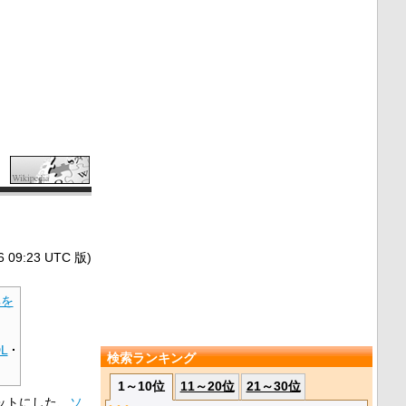
9:23 UTC 版)
典を
L
·
検索ランキング
1～10位
11～20位
21～30位
ットにした、
ソ