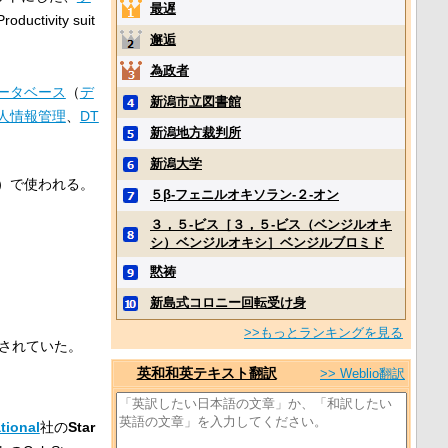
最遅
roductivity suit
邂逅
為政者
ータベース
（
デ
新潟市立図書館
人情報管理
、
DT
新潟地方裁判所
新潟大学
）で使われる。
５β‐フェニルオキソラン‐２‐オン
３，５‐ビス［３，５‐ビス（ベンジルオキ
シ）ベンジルオキシ］ベンジルブロミド
黙祷
新島式コロニー回転受け身
>>もっとランキングを見る
されていた。
英和和英テキスト翻訳
>> Weblio翻訳
tional
社の
Star