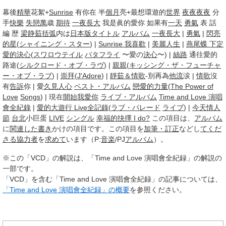
幕後
精華
花絮+
Sunrise
有你在 半
個月
亮+最想環遊的
世界
夜夜
夜夜
分
手
快樂
失戀
萬
歳
期待
一夜長大
我是眞的愛你 如果有
一天
勇氣
表 話
編 歴
梁静茹
括弧
内は
日本版
タイトル
アルバム
一夜長大
|
勇氣
|
閃亮
的星
(
シャイニング・スター
) |
Sunrise 我喜歡
|
美麗人生
|
燕尾蝶 下定
愛的決心
(
スワロウテイル
バタフライ
〜愛の
決心
〜) |
絲路
通往愛的
路途(
シルクロード・オブ・ラヴ
) |
親親
(
キッシング・ザ・フューチャ
ー・オブ・ラブ
) |
崇拜
(
J'
Adore
) |
靜茹＆情歌
-別再為
他流
涙 |
情歌
沒
有
告訴
你 | 愛
久見
人心
ベスト・アルバム
戀愛的力量
(
The Power of
Love
Songs
) | 現在
開始
我愛你
ライブ・アルバム
Time and Love 演唱
會全紀錄
|
愛的大遊行 Live全記錄
(
ラブ・パレード
ライブ
) |
今天情人
節
台北
小巨蛋
LIVE
シングル
幸福的抉擇 I do?
この項目は、
アルバム
に
関連した
書き
かけの項目です。この項目を
加筆・訂正
などし
てくだ
さる
協力者
を
求めて
います（P:
音楽
/PJ
アルバム
）。
※この「VCD」の解説は、「Time and Love 演唱會全紀録」の解説の
一部です。
「VCD」を含む「Time and Love 演唱會全紀録」の記事については、
「Time and Love 演唱會全紀録」の概要
を参照ください。