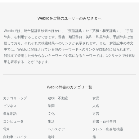
Weblioをご覧のユーザーのみなさまへ
Weblioでは、統合型辞書検索のほかに、「類語辞典」や「英和・和英辞典」、「手話
辞典」を利用することができます。辞書、類語辞典、英和・和英辞典、手話辞典は連
動しており、それぞれの検索結果へのリンクが表示されます。また、解説記事の本文
中では、Weblioに登録されている他のキーワードへのリンクが自動的に貼られます。
解説文で登場した分からないキーワードや気になるキーワードは、1クリックで検索結
果を表示することができます。
Weblio辞書のカテゴリ一覧
カテゴリトップ
建物・不動産
食品
ビジネス
学問
人名
業界用語
文化
方言
コンピュータ
生活
辞書・百科事典
電車
ヘルスケア
タレント出身地検索
自動車・バイク
趣味
船