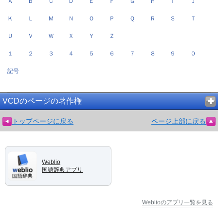
Ａ
Ｂ
Ｃ
Ｄ
Ｅ
Ｆ
Ｇ
Ｈ
Ｉ
Ｊ
Ｋ
Ｌ
Ｍ
Ｎ
Ｏ
Ｐ
Ｑ
Ｒ
Ｓ
Ｔ
Ｕ
Ｖ
Ｗ
Ｘ
Ｙ
Ｚ
１
２
３
４
５
６
７
８
９
０
記号
VCDのページの著作権
トップページに戻る
ページ上部に戻る
Weblio
国語辞典アプリ
Weblioのアプリ一覧を見る