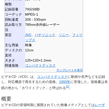
種類
記録容量
79分58秒
コーデック
MPEG-1
回転速度
200 - 530rpm
読み取り方
780nm赤外線レーザー
法
策定
JVC
、
パナソニック
、
ソニー
、
フィリ
ップス
主な用途
映像
ディスクの
12cm
直径
大きさ
120×120×1.2mm
関連規格
コンパクトディスク
テンプレートを表示
ビデオCD
（
VCD
）は、
コンパクトディスク
に動画や音声などを記録
し、対応機器で再生するための規格。
1993年
に登場した。規格書は表
[
1
]
紙の色から「ホワイトブック」と呼ばれる
。
概要
ビデオCDの登場時期に展開されていた映像メディアとしては
レーザ