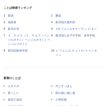
ことば検索ランキング
最遅
邂逅
為政者
新潟地方裁判所
新潟大学
５β‐フェニルオキソラン‐２‐オン
３，５‐ビス［３，５‐ビス（ベン
新潟清心女子中学校・高等学校
ジルオキシ）ベンジルオキシ］ベ
ンジルブロミド
新潟自動車学校
１‐フェニル‐４‐ニトロ‐３‐ペンタ
ノン
新着のことば
エキスポ
月とすっぽん
図々しい
割れ鍋に綴じ蓋
超加工食品
人間性能