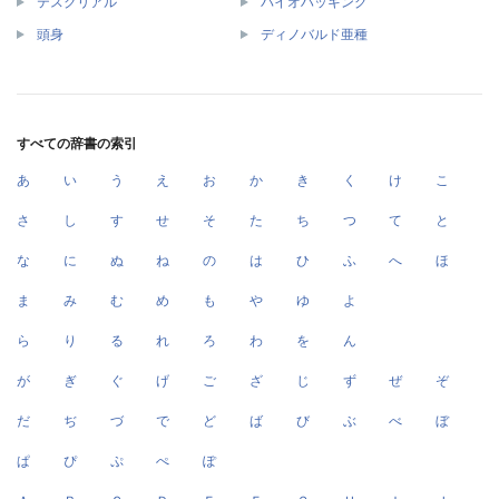
テスクリアル
バイオハッキング
頭身
ディノバルド亜種
すべての辞書の索引
あ
い
う
え
お
か
き
く
け
こ
さ
し
す
せ
そ
た
ち
つ
て
と
な
に
ぬ
ね
の
は
ひ
ふ
へ
ほ
ま
み
む
め
も
や
ゆ
よ
ら
り
る
れ
ろ
わ
を
ん
が
ぎ
ぐ
げ
ご
ざ
じ
ず
ぜ
ぞ
だ
ぢ
づ
で
ど
ば
び
ぶ
べ
ぼ
ぱ
ぴ
ぷ
ぺ
ぽ