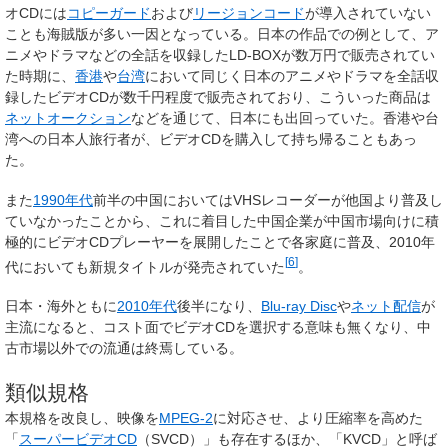
オCDには
コピーガード
および
リージョンコード
が導入されていない
ことも海賊版が多い一因となっている。日本の作品での例として、ア
ニメやドラマなどの全話を収録したLD-BOXが数万円で販売されてい
た時期に、
香港
や
台湾
において同じく日本のアニメやドラマを全話収
録したビデオCDが数千円程度で販売されており、こういった商品は
ネットオークション
などを通じて、日本にも出回っていた。香港や台
湾への日本人旅行者が、ビデオCDを購入して持ち帰ることもあっ
た。
また
1990年代
前半の中国においてはVHSレコーダーが他国より普及し
ていなかったことから、これに着目した中国企業が中国市場向けに積
極的にビデオCDプレーヤーを展開したことで各家庭に普及、2010年
[
6
]
代においても新規タイトルが発売されていた
。
日本・海外ともに
2010年代
後半になり、
Blu-ray Disc
や
ネット配信
が
主流になると、コスト面でビデオCDを選択する意味も無くなり、中
古市場以外での流通は終焉している。
類似規格
本規格を改良し、映像を
MPEG-2
に対応させ、より圧縮率を高めた
「
スーパービデオCD
（SVCD）」も存在するほか、「KVCD」と呼ば