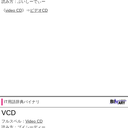
読み方：ぶいしーでぃー
《
video CD
》⇒
ビデオCD
IT用語辞典バイナリ
VCD
フルスペル：
Video CD
読み方
：
ブイシーディー