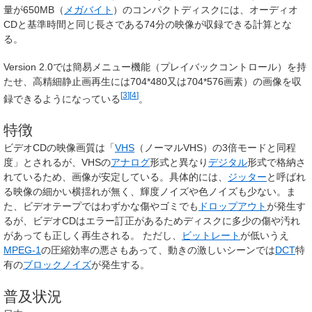
量が650MB（
メガバイト
）のコンパクトディスクには、オーディオ
CDと基準時間と同じ長さである74分の映像が収録できる計算とな
る。
Version 2.0では簡易メニュー機能（プレイバックコントロール）を持
たせ、高精細静止画再生には704*480又は704*576画素）の画像を収
[
3
]
[
4
]
録できるようになっている
。
特徴
ビデオCDの映像画質は「
VHS
（ノーマルVHS）の3倍モードと同程
度」とされるが、VHSの
アナログ
形式と異なり
デジタル
形式で格納さ
れているため、画像が安定している。具体的には、
ジッター
と呼ばれ
る映像の細かい横揺れが無く、輝度ノイズや色ノイズも少ない。ま
た、ビデオテープではわずかな傷やゴミでも
ドロップアウト
が発生す
るが、ビデオCDはエラー訂正があるためディスクに多少の傷や汚れ
があっても正しく再生される。 ただし、
ビットレート
が低いうえ
MPEG-1
の圧縮効率の悪さもあって、動きの激しいシーンでは
DCT
特
有の
ブロックノイズ
が発生する。
普及状況