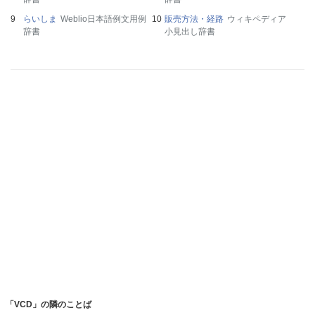
らいしま
Weblio日本語例文用例
販売方法・経路
ウィキペディア
辞書
小見出し辞書
「VCD」の隣のことば