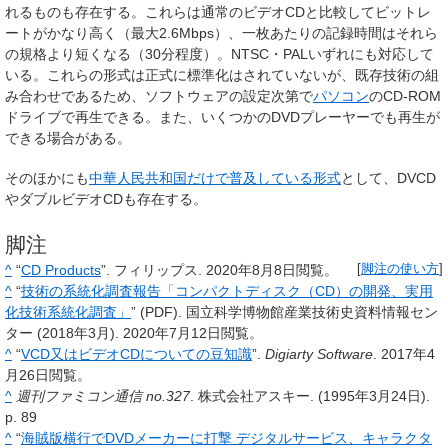
れるものも存在する。これらは通常のビデオCDと比較してビットレ
ートがかなり高く（最大2.6Mbps）、一枚あたりの記録時間はそれら
の規格より短くなる（30分程度）。NTSC・PALいずれにも対応して
いる。これらの形式は正式に標準化はされていないが、既存技術の組
み合わせであるため、ソフトウェアの設定次第で
パソコン
のCD-ROM
ドライブで再生できる。また、いくつかのDVDプレーヤーでも再生が
できる場合がある。
そのほかにも
中華人民共和国
だけで普及している形式
として、DVCD
やダブルビデオCDも存在する。
脚注
^
“
CD Products
”. フィリップス. 2020年8月8日閲覧。
[
脚注の使い方
]
^
“
技術の系統化調査報告「コンパクトディスク（CD）の開発、実用
化技術系統化調査」
” (PDF). 国立科学博物館産業技術史資料情報セン
ター (2018年3月). 2020年7月12日閲覧。
^
“
VCD又はビデオCDについての豆知識
”.
Digiarty Software
. 2017年4
月26日閲覧。
^
週刊ファミコン通信 no.327
. 株式会社アスキー. (1995年3月24日).
p. 89
^
“
海賊版横行でDVDメーカーに打撃 デジタルサービス、キャラクタ