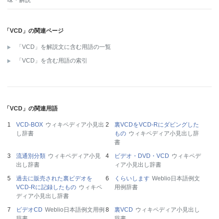
「VCD」の関連ページ
「VCD」を解説文に含む用語の一覧
「VCD」を含む用語の索引
「VCD」の関連用語
VCD-BOX
ウィキペディア小見出
裏VCDをVCD-Rにダビングした
し辞書
もの
ウィキペディア小見出し辞
書
流通別分類
ウィキペディア小見
ビデオ・DVD・VCD
ウィキペデ
出し辞書
ィア小見出し辞書
過去に販売された裏ビデオを
くらいします
Weblio日本語例文
VCD-Rに記録したもの
ウィキペ
用例辞書
ディア小見出し辞書
ビデオCD
Weblio日本語例文用例
裏VCD
ウィキペディア小見出し
辞書
辞書