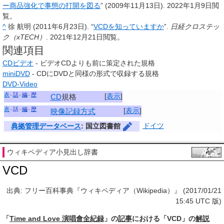
ー商品強化で事態の打開を図る
” (2009年11月13日). 2022年1月9日閲
覧。
^
徐 航明 (2011年6月23日). “
VCDを知っていますか
”.
日経クロステッ
ク（xTECH）
. 2021年12月21日閲覧。
関連項目
CDビデオ
- ビデオCDよりも前に策定された規格
miniDVD
- CDにDVDと同様の形式で収録する規格
DVD-Video
表
話
編
歴
[
表示
]
CD
規格
表
話
編
歴
[
表示
]
映像記録方式
ドイツ
典拠管理データベース
: 国立図書館
ウィキペディア小見出し辞書
VCD
出典: フリー百科事典『ウィキペディア（Wikipedia）』 (2017/01/21
15:45 UTC 版)
「
Time and Love 演唱會全紀録
」の
記事
における「VCD」の
解説