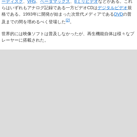
ーディスク
、
VHS
、
ベータマックス
、
8ミリビデオ
などがある。これ
らはいずれもアナログ記録である一方ビデオCDは
デジタルビデオ
規
格である。1993年に開発が始まった次世代メディアである
DVD
の普
[
2
]
及までの間を埋めるべく登場した
。
世界的には映像ソフトは普及しなかったが、再生機能自体は様々なプ
レーヤーに搭載された。