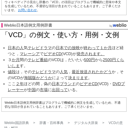
ウィキペディア小見出し辞書の「VCD」の項目はプログラムで機械的に意味や本文
を生成しているため、不適切な項目が含まれていることもあります。ご了承くださ
いませ。
お問い合わせ
。
Weblio日本語例文用例辞書
「VCD」の例文・使い方・用例・文例
日本の人
気
テレビドラマ
の
日本での放映
が
終わって
１か月
ほど経
つと，
マレーシア
で
ビデオCD
(VCD)が
発売され
ます。
３
か月
間の
テレビ番組
のVCDは，だいたい
500円
から
2500
円く
ら
いしま
す。
値段
は，その
テレビドラマ
の
人気
，
最近
放送され
たかどう
か，そ
のVCDが
海賊版
かどうか
によって
決まります
。
ここ
２年
ほどの間，偽の
日本
ブランド
の
ビデオCD
(VCD)・
DVDプ
レーヤー
が
中国
の
市場
に
出回って
いる。
Weblio日本語例文用例辞書はプログラムで機械的に例文を生成しているため、不適
切な項目が含まれていることもあります。ご了承くださいませ。
Weblio国語辞典
>
辞書・百科事典
>
デジタル大辞泉
>
VCD
の意
味・解説