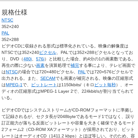
規格仕様
NTSC
352×240
PAL
352×288
ビデオCDに収録される形式は標準化されている。映像の解像度は
NTSCでは352×240
ピクセル
、PALでは352×288ピクセルとなってお
り、DVD（
480i
、
576i
）と比較した場合、約4分の1の画素数である。
再生の際に少ない
画素
を演算処理で
補完
する事により、テレビ画面で
は
NTSC
の場合では720×480ピクセル、
PAL
では720×576ピクセルで
出力される。また、
SECAM
でも画素が補完される。映像の圧縮形式
は
MPEG-1
で、
ビットレート
は1150kbits/（キロ
ビット毎秒
）、オー
ディオの圧縮形式はMPEG-1 Layer 2で、224kbit/sが割り当てられて
いる。
ビデオCDではシステムストリームがCD-ROMフォーマットに準拠し
て記録されるが、セクタ長が2048byteであるモード1ではなく、誤り
訂正能力が落ちる反面ビットレートや容量を大きく確保できるモード
2フォーム2（CD-ROM XAフォーマット）が採用されており、ビット
レートはオーディオCD（1411.2 kbps）とほぼ等しい。そのため、容