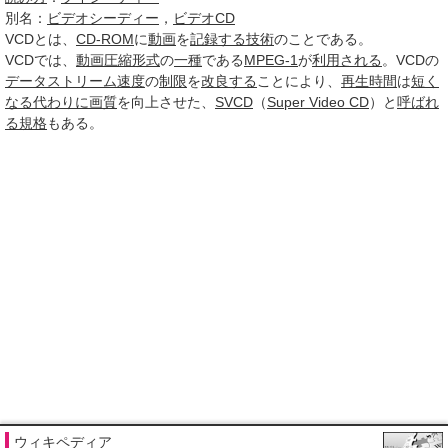
別名：
ビデオシーディー
，
ビデオCD
VCD
とは、
CD-ROM
に
動画
を
記録する
技術
のことである。
VCDでは、
動画圧縮
形式
の
一種
である
MPEG-1
が
利用される
。VCDの
データストリーム
速度
の
制限
を
改良する
ことにより、
再生
時間
は
短く
なる
代わりに
画質
を向上させた、
SVCD
（
Super Video CD
）と
呼ばれ
る
規格
もある。
ウィキペディア