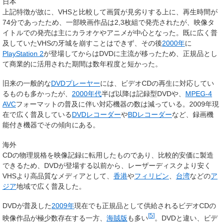
日本
上記特徴が故に、VHSと比較して画質が見劣りする上に、再生時間が
74分であったため、一部映画作品は2,3枚組で発売されたが、映像タ
イトルでの発売は主にカラオケやアニメが中心となった。既に広く普
及していたVHSの牙城を崩すことはできず、その後
2000年
に
PlayStation 2
が登場してからはDVDに主流が移ったため、正規品とし
て商業的に活用された期間は数年程度と短かった。
旧来の一般的な
DVDプレーヤー
には、ビデオCDの再生に対応してい
るものも多かったが、
2000年代
半ば以降は記録型DVDや、
MPEG-4
AVC
フォーマットの普及に伴い対応機器の数は減っている。2009年現
在で広く普及している
DVDレコーダー
や
BDレコーダー
など、録画機
能付き機器でその傾向にある。
海外
CDの物理規格を映像記録に転用したものであり、比較的安価に製造
できるため、DVDが登場する以前から、レーザーディスクより安く
VHSより高品質なメディアとして、
香港
や
フィリピン
、
台湾
などの
ア
ジア
地域で広く普及した。
DVDが普及した
2009年
現在でも正規品として供給されるビデオCDの
[
5
]
映像作品が極少数存在する一方、
海賊版
も多い
。DVDと違い、ビデ