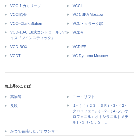
VCC-1 カミリーノ
VCCI
VCCI協会
VC CSKA Moscow
VCC–Clark Station
VCC・クラーク駅
VCD-18-C 18式コントロールデバ
VCDA
イス『ツインスティック』
VCD-BOX
VCDIFF
VCDT
VC Dynamo Moscow
急上昇のことば
高物師
ニー・リフト
１‐［［（２Ｓ，３Ｒ）‐３‐（２‐
反映
クロロフェニル）‐２‐（４‐フルオ
ロフェニル）オキシラニル］メチ
ル］‐１Ｈ‐１，２，…
かつて在籍したアナウンサー