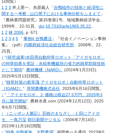
日閲覧）
1
2
3
井上憲一、糸原義人「
合鴨稲作の技術と経済性に
関する一考察
: 山口県下における事例分析をふまえて
」
『農林業問題研究』第35巻第1号、地域農林経済学会、
1999年、22-31頁、
doi
:
10.7310/arfe1965.35.22
。
1
2
林 2006
, p.
671
1
2
3
4
5
「
事例4 合鴨農法
」『社会イノベーション事例
集』（pdf）
内閣府
経済社会総合研究所
、2008年、22-
25頁
。
↑
“
(研究成果)水田用自動抑草ロボット「アイガモロボ」
の抑草効果を実証 - 水稲有機栽培の省力的雑草防除技術
として期待
”.
農研機構（NARO）
(2024年1月23日).
2025年5月13日閲覧。
↑
“
雑草対策の新常識 アイガモロボ｜自動抑草ロボット
［IGAM2］
”.
井関農機株式会社
.
2025年6月16日閲覧。
↑
“
「アイガモロボ」２ 価格は税込27.5万円、2025年3
月に販売開始
”.
農林水産.com
(2024年12月12日).
2025
年6月7日閲覧。
↑
（ニッポン人脈記）百姓のまなざし：1 田にアイガ
モ、一鳥万宝
朝日新聞デジタル
（2006年7月14日）
2023年11月18日閲覧
↑
“
特集 合鴨家族 古野農場
”.
福岡食べる通信.
2023年5