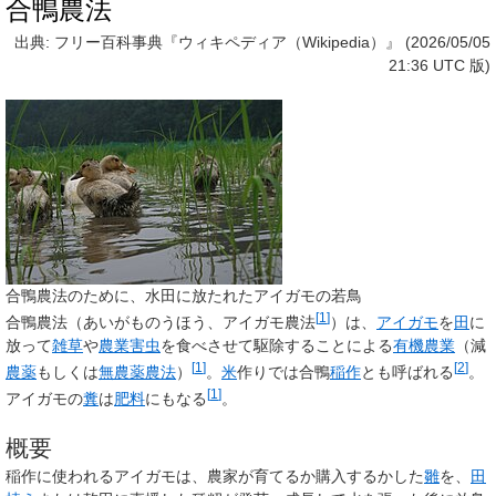
合鴨農法
出典: フリー百科事典『ウィキペディア（Wikipedia）』 (2026/05/05
21:36 UTC 版)
合鴨農法のために、水田に放たれたアイガモの若鳥
[
1
]
合鴨農法
（あいがものうほう、
アイガモ農法
）は、
アイガモ
を
田
に
放って
雑草
や
農業害虫
を食べさせて駆除することによる
有機農業
（減
[
1
]
[
2
]
農薬
もしくは
無農薬農法
）
。
米
作りでは合鴨
稲作
とも呼ばれる
。
[
1
]
アイガモの
糞
は
肥料
にもなる
。
概要
稲作に使われるアイガモは、農家が育てるか購入するかした
雛
を、
田