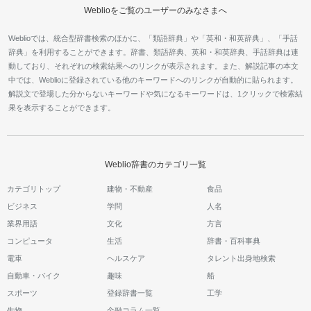
Weblioをご覧のユーザーのみなさまへ
Weblioでは、統合型辞書検索のほかに、「類語辞典」や「英和・和英辞典」、「手話
辞典」を利用することができます。辞書、類語辞典、英和・和英辞典、手話辞典は連
動しており、それぞれの検索結果へのリンクが表示されます。また、解説記事の本文
中では、Weblioに登録されている他のキーワードへのリンクが自動的に貼られます。
解説文で登場した分からないキーワードや気になるキーワードは、1クリックで検索結
果を表示することができます。
Weblio辞書のカテゴリ一覧
カテゴリトップ
建物・不動産
食品
ビジネス
学問
人名
業界用語
文化
方言
コンピュータ
生活
辞書・百科事典
電車
ヘルスケア
タレント出身地検索
自動車・バイク
趣味
船
スポーツ
登録辞書一覧
工学
生物
金融コラム一覧