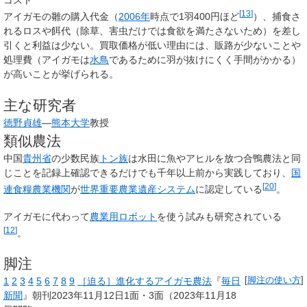
コスト
[
13
]
アイガモの雛の購入代金（
2006年
時点で1羽400円ほど
）、捕食さ
れるロスや餌代（除草、害虫だけでは食欲を満たさないため）を差し
引くと利益は少ない。買取価格が低い理由には、販路が少ないことや
処理費（アイガモは
水鳥
であるために羽が抜けにくく手間がかかる）
が高いことが挙げられる。
主な研究者
徳野貞雄
―
熊本大学
教授
類似農法
中国
貴州省
の少数民族
トン族
は水田に魚やアヒルを放つ合鴨農法と同
じことを記録上確認できるだけでも千年以上前から実践しており、
国
[
20
]
連食糧農業機関
が
世界重要農業遺産システム
に認定している
。
アイガモに代わって
農業用ロボット
を使う試みも研究されている
[
12
]
。
脚注
1
2
3
4
5
6
7
8
9
［迫る］進化するアイガモ農法
『
毎日
[
脚注の使い方
]
新聞
』朝刊2023年11月12日1面・3面（2023年11月18