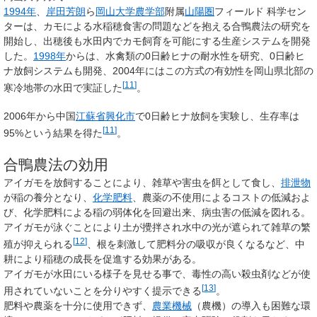
1994年
、
岸田芳朗
ら
岡山大学
農学部
附属
山陽圏
フィールド 科学セン
ターは、カモによる水稲穂食害の問題などを抱える合鴨農法の研究を
開始し、出穂後も水田内でカモ飼育を可能にする生産システムを開発
した。
1998年
からは、水禽類の0日齢ヒナの耐水性を研究、0日齢ヒ
ナ放飼システムも開発、2004年にはこの方式の有効性を岡山県北部の
[
11
]
寒冷地帯の水田で実証した
。
2006年から中国
江蘇省
興化市
で0日齢ヒナ放飼を実験し、生存率は
[
11
]
95%という結果を得た
。
合鴨農法の効用
アイガモを放飼することにより、雑草や害虫を餌として食し、
排泄物
が稲の養分となり、
化学肥料
、農薬の不使用によるコストの低減およ
び、化学肥料による稲の弱体化を回避出来、病虫害の低減を図れる。
アイガモが泳ぐことにより土が攪拌され水中の光が遮られて雑草の繁
[
12
]
殖が抑えられる
、根を刺激して肥料分の吸収が良くなるなど、中
耕により稲穂の成長を促進する効果がある。
アイガモが水田にいる様子を見せる事で、毒性の高い殺虫剤などが使
[
13
]
用されていないことを分りやすく提示できる
。
肥料や農薬を十分に使用できず、
農業機械
（農機）の導入も困難な環