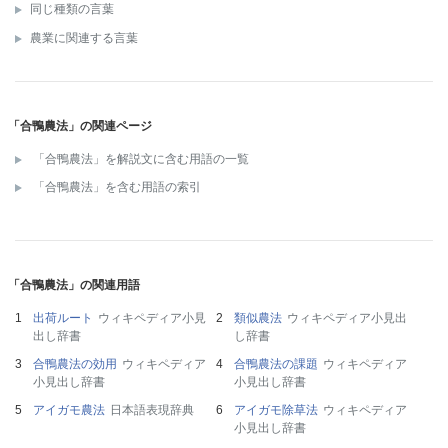
同じ種類の言葉
農業に関連する言葉
「合鴨農法」の関連ページ
「合鴨農法」を解説文に含む用語の一覧
「合鴨農法」を含む用語の索引
「合鴨農法」の関連用語
出荷ルート
ウィキペディア小見
類似農法
ウィキペディア小見出
出し辞書
し辞書
合鴨農法の効用
ウィキペディア
合鴨農法の課題
ウィキペディア
小見出し辞書
小見出し辞書
アイガモ農法
日本語表現辞典
アイガモ除草法
ウィキペディア
小見出し辞書