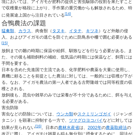
境においては、アイガモが肥料の提供と害虫駆除の役割を果たすこと
で収穫量が格段に上がり、手作業の重労働からも解放されるため、特
[
14
]
に発展途上国から注目されている
。
合鴨農法の課題
猛禽類
、
カラス
、肉食獣（
タヌキ
、
イタチ
、
キツネ
）など外敵の侵
入、およびアイガモの逃亡を防ぐために防鳥糸や柵で囲む必要がある
[
15
]
。
放飼までの雛の時期に保温や給餌、馴致などを行なう必要がある。ま
た、その後も補助飼料の補給、低気温の時期には保温など、飼育には
手間を要する。
日本を含めた先進国で主流である、化学肥料や農薬を大量に使用し、
農機に頼ることを前提とした農法に対しては、一般的には収穫が下が
る。なお、アイガモ農法の第一人者である古野隆雄では同等程度の収
穫とされる。
放飼後も、昆虫や雑草のみでは栄養が不十分であるために、餌を与え
る必要がある。
害虫防除
害虫などの防除については、
ウンカ類
や
スクミリンゴガイ
（ジャンボ
タニシ）を顕著に抑制する一方で、
ツマグロヨコバイ
などに対しては
[
16
]
効果が見られない
。日本の
農林水産省
は、
2002年
の
農薬取締法
の
改正に際し、アイガモは雑草も稲も無分別に摂食するために、同法が