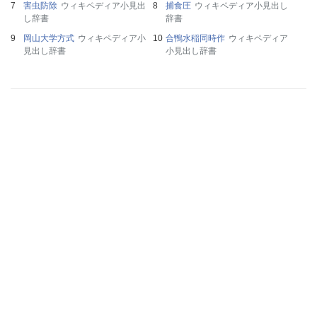
害虫防除
ウィキペディア小見出
捕食圧
ウィキペディア小見出し
し辞書
辞書
岡山大学方式
ウィキペディア小
合鴨水稲同時作
ウィキペディア
見出し辞書
小見出し辞書