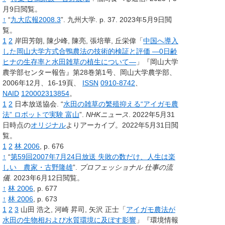
月9日閲覧。
↑
“
九大広報2008.3
”.
九州大学.
p.
37.
2023年5月9日閲
覧。
1
2
岸田芳朗, 陳少峰, 陳亮, 張培華, 丘栄偉「
中国へ導入
した岡山大学方式合鴨農法の技術的検証と評価 ―0日齢
ヒナの生存率と水田雑草の植生について―
」『岡山大学
農学部センター報告』第28巻第1号、岡山大学農学部、
2006年12月、16-19頁、
ISSN
0910-8742
、
NAID
120002313854
。
1
2
日本放送協会.
“
水田の雑草の繁殖抑える“アイガモ農
法” ロボットで実験 富山
”.
NHKニュース
.
2022年5月31
日時点の
オリジナル
よりアーカイブ。2022年5月31日閲
覧。
1
2
林 2006
, p.
676
↑
“
第59回2007年7月24日放送 失敗の数だけ、人生は楽
しい 農家・古野隆雄
”.
プロフェッショナル 仕事の流
儀
.
2023年6月12日閲覧。
↑
林 2006
, p.
677
↑
林 2006
, p.
673
1
2
3
山田 浩之, 河崎 昇司, 矢沢 正士「
アイガモ農法が
水田の生物相および水質環境に及ぼす影響
」『環境情報