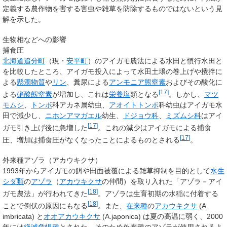
定義する農作物を害する害虫や雑草を防除するものではないという見
解を示した。
生物相などへの影響
捕食圧
北海道
追分町
（現・
安平町
）のアイガモ農法による水田と慣行水田と
を比較したところ、アイガモ投入によって水田土壌の巻上げや攪拌に
よる
懸濁物質
や
リン
、糞尿による
アンモニア態窒素
およびその酸化に
[
17
]
よる
硝酸態窒素
が増加し、これは
栄養塩
類となる
。しかし、
マツ
モムシ
、
トンボ
科アカネ属幼虫、
アオイトトンボ
科幼虫はアイガモ水
田で減少し、
ニホンアマガエル
幼生、
ドジョウ科
、
ミズムシ科
はアイ
[
17
]
ガモ引き上げ後に急増した
。これの減少はアイガモによる捕食
[
17
]
圧、増加は捕食圧がなくなったことによるものとされる
。
外来種アゾラ（アカウキクサ）
1993年からアイガモの餌や田面被覆による雑草抑制を目的として
水生
シダ類
の
アゾラ
（
アカウキクサ
の仲間）を取り入れた「アゾラ－アイ
[
18
]
ガモ農法」が行われてきた
。アゾラは生育初期の水稲に付着する
[
18
]
ことで倒伏の原因にもなる
。また、
在来種
の
アカウキクサ
(A.
imbricata) と
オオアカウキクサ
(A.japonica) は夏の高温に弱く、2000
年には
絶滅危惧種
とされた。そのため外来種のアゾラが使用されるよ