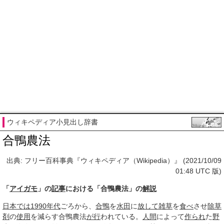
ウィキペディア小見出し辞書
合鴨農法
出典: フリー百科事典『ウィキペディア（Wikipedia）』 (2021/10/09
01:48 UTC 版)
「
アイガモ
」の
記事
における「合鴨農法」の
解説
日本では
1990年代
ごろから、
合鴨
を
水田
に
放して
雑草
を
食べ
させ
除草
剤
の
使用
を減らす合鴨農法
が行
われている。
人間
によって
作られ
た
野