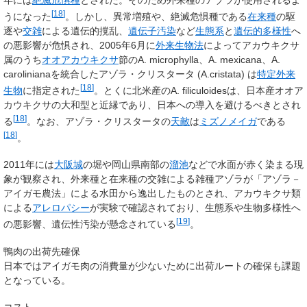
[
18
]
うになった
。しかし、異常増殖や、絶滅危惧種である
在来種
の駆
逐や
交雑
による遺伝的撹乱、
遺伝子汚染
など
生態系
と
遺伝的多様性
へ
の悪影響が危惧され、2005年6月に
外来生物法
によってアカウキクサ
属のうち
オオアカウキクサ
節のA. microphylla、A. mexicana、A.
carolinianaを統合したアゾラ・クリスタータ (A.cristata) は
特定外来
[
18
]
生物
に指定された
。とくに北米産のA. filiculoidesは、日本産オオア
カウキクサの大和型と近縁であり、日本への導入を避けるべきとされ
[
18
]
る
。なお、アゾラ・クリスタータの
天敵
は
ミズノメイガ
である
[
18
]
。
2011年には
大阪城
の堀や岡山県南部の
溜池
などで水面が赤く染まる現
象が観察され、外来種と在来種の交雑による雑種アゾラが「アゾラ－
アイガモ農法」による水田から逸出したものとされ、アカウキクサ類
による
アレロパシー
が実験で確認されており、生態系や生物多様性へ
[
19
]
の悪影響、遺伝性汚染が懸念されている
。
鴨肉の出荷先確保
日本ではアイガモ肉の消費量が少ないために出荷ルートの確保も課題
となっている。