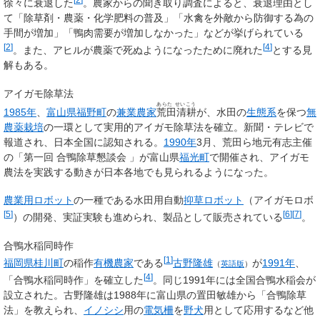
徐々に衰退した
。農家からの聞き取り調査によると、衰退理由とし
て「除草剤・農薬・化学肥料の普及」「水禽を外敵から防御する為の
手間が増加」「鴨肉需要が増加しなかった」などが挙げられている
[
2
]
[
4
]
。また、アヒルが農薬で死ぬようになったために廃れた
とする見
解もある。
アイガモ除草法
あらた せいこう
1985年
、
富山県
福野町
の
兼業農家
荒田清耕
が、水田の
生態系
を保つ
無
農薬栽培
の一環として実用的アイガモ除草法を確立。新聞・テレビで
報道され、日本全国に認知される。
1990年
3月、荒田ら地元有志主催
の「第一回 合鴨除草懇談会 」が富山県
福光町
で開催され、アイガモ
農法を実践する動きが日本各地でも見られるようになった。
農業用ロボット
の一種である水田用自動
抑草ロボット
（アイガモロボ
[
5
]
[
6
]
[
7
]
）の開発、実証実験も進められ、製品として販売されている
。
合鴨水稲同時作
[
1
]
福岡県
桂川町
の稲作
有機農家
である
古野隆雄
が
1991年
、
（
英語版
）
[
4
]
「合鴨水稲同時作」を確立した
。同じ1991年には全国合鴨水稲会が
設立された。古野隆雄は1988年に富山県の置田敏雄から「合鴨除草
法」を教えられ、
イノシシ
用の
電気柵
を
野犬
用として応用するなど他