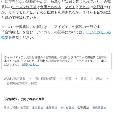
生
に
存在しない
雑種
のために、
放鳥
などは
固く
禁じられ
ており、合鴨
農法の
シーズン終了後
は
食用
とされる
。
マガモ
と
アヒル
の
交配種
のほ
か、
カルガモ
と
アヒル
との
交配種
も
利用される
が、それらも合鴨農法
と
纏めて
呼ばれて
いる。
※この「合鴨農法」の解説は、「アイガモ」の解説の一部です。
「合鴨農法」を含む「アイガモ」の記事については、
「アイガモ」の
概要
を参照ください。
ウィキペディア小見出し辞書の「合鴨農法」の項目はプログラムで機械的に意味や
本文を生成しているため、不適切な項目が含まれていることもあります。ご了承く
ださいませ。
お問い合わせ
。
Weblio国語辞典
>
同じ種類の言葉
>
産業
>
農業
>
農法
>
合鴨農法
の意味・解説
「合鴨農法」と同じ種類の言葉
合鴨農法
農法に関連する言葉
永田農法
主体農法
ヤロビ農法
無農薬農法