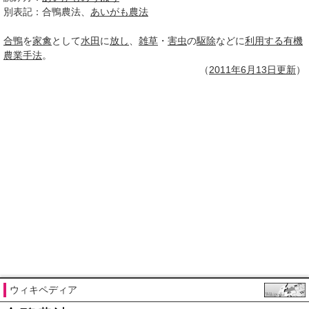
別表記：
合鴨農法、
あいがも農法
合鴨
を
家禽
として
水田
に
放し
、
雑草
・
害虫
の
駆除
などに
利用する
有機
農業
手法
。
（
2011年6月
13日
更新
）
ウィキペディア