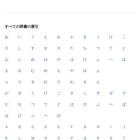
すべての辞書の索引
あ
い
う
え
お
か
き
く
け
こ
さ
し
す
せ
そ
た
ち
つ
て
と
な
に
ぬ
ね
の
は
ひ
ふ
へ
ほ
ま
み
む
め
も
や
ゆ
よ
ら
り
る
れ
ろ
わ
を
ん
が
ぎ
ぐ
げ
ご
ざ
じ
ず
ぜ
ぞ
だ
ぢ
づ
で
ど
ば
び
ぶ
べ
ぼ
ぱ
ぴ
ぷ
ぺ
ぽ
Ａ
Ｂ
Ｃ
Ｄ
Ｅ
Ｆ
Ｇ
Ｈ
Ｉ
Ｊ
Ｋ
Ｌ
Ｍ
Ｎ
Ｏ
Ｐ
Ｑ
Ｒ
Ｓ
Ｔ