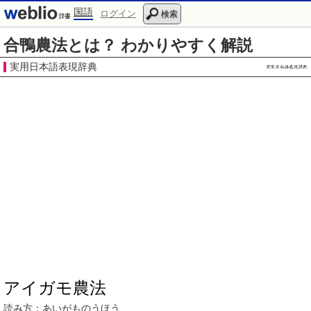
国語
ログイン
検索
合鴨農法とは？ わかりやすく解説
実用日本語表現辞典
アイガモ農法
読み方：
あいがものうほう