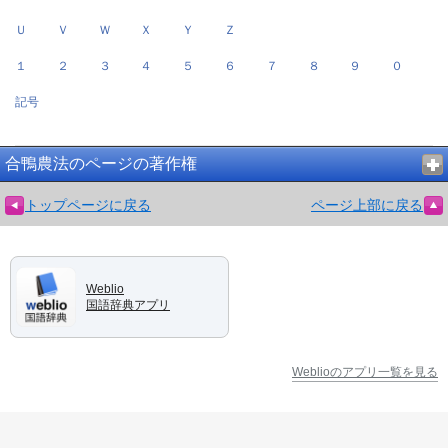
Ｕ
Ｖ
Ｗ
Ｘ
Ｙ
Ｚ
１
２
３
４
５
６
７
８
９
０
記号
合鴨農法のページの著作権
トップページに戻る
ページ上部に戻る
Weblio
国語辞典アプリ
Weblioのアプリ一覧を見る