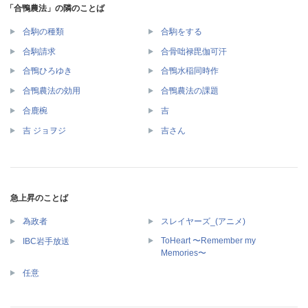
「合鴨農法」の隣のことば
合駒の種類
合駒をする
合駒請求
合骨咄禄毘伽可汗
合鴨ひろゆき
合鴨水稲同時作
合鴨農法の効用
合鴨農法の課題
合鹿椀
吉
吉 ジョヲジ
吉さん
急上昇のことば
為政者
スレイヤーズ_(アニメ)
ToHeart 〜Remember my
IBC岩手放送
Memories〜
任意