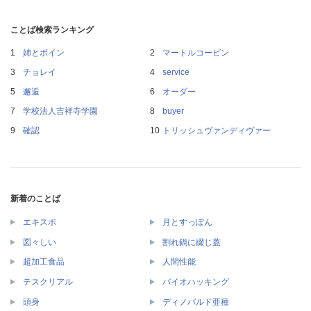
ことば検索ランキング
姉とボイン
マートルコービン
チョレイ
service
邂逅
オーダー
学校法人吉祥寺学園
buyer
確認
トリッシュヴァンディヴァー
新着のことば
エキスポ
月とすっぽん
図々しい
割れ鍋に綴じ蓋
超加工食品
人間性能
テスクリアル
バイオハッキング
頭身
ディノバルド亜種