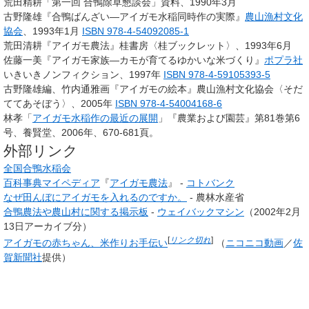
荒田精耕「第一回 合鴨除草懇談会」資料、1990年3月
古野隆雄『合鴨ばんざい―アイガモ水稲同時作の実際』
農山漁村文化
協会
、1993年1月
ISBN 978-4-54092085-1
荒田清耕『アイガモ農法』桂書房〈桂ブックレット〉、1993年6月
佐藤一美『アイガモ家族―カモが育てるゆかいな米づくり』
ポプラ社
いきいきノンフィクション、1997年
ISBN 978-4-59105393-5
古野隆雄編、竹内通雅画『アイガモの絵本』農山漁村文化協会〈そだ
ててあそぼう〉、2005年
ISBN 978-4-54004168-6
林孝「
アイガモ水稲作の最近の展開
」『農業および園芸』第81巻第6
号、養賢堂、2006年、670-681頁。
外部リンク
全国合鴨水稲会
百科事典マイペディア
『
アイガモ農法
』 -
コトバンク
なぜ田んぼにアイガモを入れるのですか。
- 農林水産省
合鴨農法や農山村に関する掲示板
-
ウェイバックマシン
（2002年2月
13日アーカイブ分）
[
リンク切れ
]
アイガモの赤ちゃん、米作りお手伝い
（
ニコニコ動画
／
佐
賀新聞社
提供）