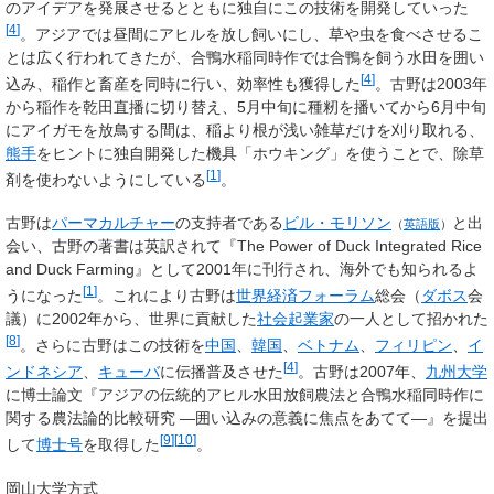
のアイデアを発展させるとともに独自にこの技術を開発していった
[
4
]
。アジアでは昼間にアヒルを放し飼いにし、草や虫を食べさせるこ
とは広く行われてきたが、合鴨水稲同時作では合鴨を飼う水田を囲い
[
4
]
込み、稲作と畜産を同時に行い、効率性も獲得した
。古野は2003年
から稲作を乾田直播に切り替え、5月中旬に種籾を播いてから6月中旬
にアイガモを放鳥する間は、稲より根が浅い雑草だけを刈り取れる、
熊手
をヒントに独自開発した機具「ホウキング」を使うことで、除草
[
1
]
剤を使わないようにしている
。
古野は
パーマカルチャー
の支持者である
ビル・モリソン
と出
（
英語版
）
会い、古野の著書は英訳されて『The Power of Duck Integrated Rice
and Duck Farming』として2001年に刊行され、海外でも知られるよ
[
1
]
うになった
。これにより古野は
世界経済フォーラム
総会（
ダボス
会
議）に2002年から、世界に貢献した
社会起業家
の一人として招かれた
[
8
]
。さらに古野はこの技術を
中国
、
韓国
、
ベトナム
、
フィリピン
、
イ
[
4
]
ンドネシア
、
キューバ
に伝播普及させた
。古野は2007年、
九州大学
に博士論文『アジアの伝統的アヒル水田放飼農法と合鴨水稲同時作に
関する農法論的比較研究 ―囲い込みの意義に焦点をあてて―』を提出
[
9
]
[
10
]
して
博士号
を取得した
。
岡山大学方式