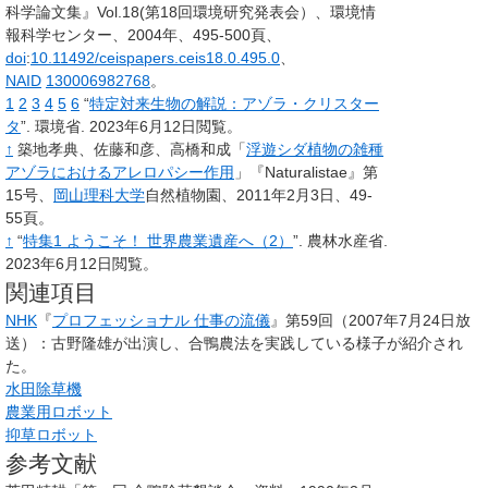
科学論文集』Vol.18(第18回環境研究発表会）、環境情
報科学センター、2004年、495-500頁、
doi
:
10.11492/ceispapers.ceis18.0.495.0
、
NAID
130006982768
。
1
2
3
4
5
6
“
特定対来生物の解説：アゾラ・クリスター
タ
”.
環境省.
2023年6月12日閲覧。
↑
築地孝典、佐藤和彦、高橋和成「
浮遊シダ植物の雑種
アゾラにおけるアレロパシー作用
」『Naturalistae』第
15号、
岡山理科大学
自然植物園、2011年2月3日、49-
55頁。
↑
“
特集1 ようこそ！ 世界農業遺産へ（2）
”.
農林水産省.
2023年6月12日閲覧。
関連項目
NHK
『
プロフェッショナル 仕事の流儀
』第59回（2007年7月24日放
送）：古野隆雄が出演し、合鴨農法を実践している様子が紹介され
た。
水田除草機
農業用ロボット
抑草ロボット
参考文献