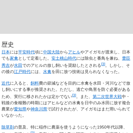
歴史
日本
には
平安時代
頃に
中国大陸
から
アヒル
やアイガモが渡来し、日本
でも
家禽
として定着した。
安土桃山時代
には除虫と番鳥を兼ね、
豊臣
[
3
]
秀吉
が
水田
でのアヒルの放し飼いを奨励したとされる
。しかし、そ
の後の
江戸時代
には、
水禽
を田に放つ技術は見られなくなった。
近代
に入ると、
飼料
費の節減などを目的に水禽を水田・河川などで放
し飼いにする事が推奨された。ただし、逃亡や鳥害を防ぐ必要がある
[
3
]
ため、実行に移されたかは定かでない
。また、
第二次世界大戦
中・
戦後の食糧難の時期にはアヒルなどの水禽を日中のみ水田に放す複合
農業が
愛知県
や
神奈川県
で試行されたが、アイガモはまだ用いられて
いなかった。
除草剤
の普及、特に稲作に農薬を使うようになった1950年代以降、
[
2
]