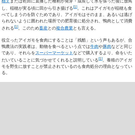
植え
または乾田に直播した種籾が発芽・成長して水を張った後に放鳥
[
1
]
し、稲穂が実る頃に田から引き揚げる
。これはアイガモが稲穂も食
べてしまうのを防ぐためであり、アイガモはそのまま、あるいは逃げ
られないように囲われた場所での肥育後に処分され、鴨肉として消費
[
1
]
される
。このため
畜産
との
複合農業
とも言える。
役立ったアイガモを食肉にすることは「残酷」という声もあるが、合
鴨農法の実践者は、動物を食べるという点では
牛肉
や
豚肉
などと同じ
であり、それらを
スーパーマーケット
などで購入するより、命をいた
[
1
]
だいていることに気づかせてくれると説明している
。養殖のアイガ
モを野生に放すことが禁止されているのも食肉処分の理由となってい
る。