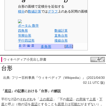
台形の面積で定積分を近似する
積分
の
数値計算
では
グラフ
上のある区間の面積
ポータル 数学
四角形
数値計算
等脚台形
直角台形
平行四辺形
接線台形
表
話
編
歴
[
表示
]
多角形
ウィキペディア小見出し辞書
台形
出典: フリー百科事典『ウィキペディア（Wikipedia）』 (2021/04/30
02:11 UTC 版)
「
底辺
」の
記事
における「台形」の
解説
平行な2辺の
それぞれ
を「
上の
底辺
」「下の
底辺
」
の意味
で
上底
・
下
底
と呼ぶ（他の辺を
底辺
とすることも
原理
上は
可能だ
がまずない）。