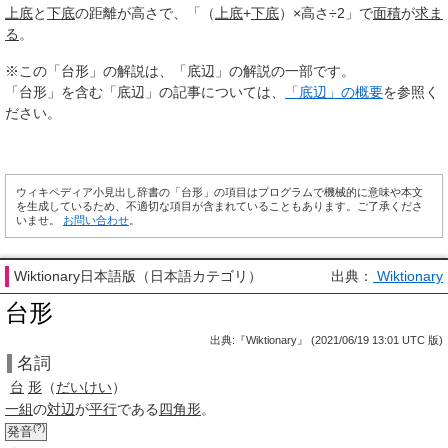
上底
と
下底
の距離が高さで、「（
上底
+
下底
）×高さ÷2」で
面積
が
求ま
る
。
※この「台形」の解説は、「底辺」の解説の一部です。
「台形」を含む「底辺」の記事については、
「底辺」の概要
を参照く
ださい。
ウィキペディア小見出し辞書の「台形」の項目はプログラムで機械的に意味や本文
を生成しているため、不適切な項目が含まれていることもあります。ご了承くださ
いませ。
お問い合わせ
。
Wiktionary日本語版（日本語カテゴリ）
出典：
Wiktionary
台形
出典:『Wiktionary』 (2021/06/19 13:01 UTC 版)
名詞
台
形
（
だいけい
）
一組
の
対辺
が
平行
である
四角形
。
(?)
発音