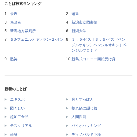
ことば検索ランキング
最遅
邂逅
為政者
新潟市立図書館
新潟地方裁判所
新潟大学
５β‐フェニルオキソラン‐２‐オン
３，５‐ビス［３，５‐ビス（ベン
ジルオキシ）ベンジルオキシ］ベ
ンジルブロミド
黙祷
新島式コロニー回転受け身
新着のことば
エキスポ
月とすっぽん
図々しい
割れ鍋に綴じ蓋
超加工食品
人間性能
テスクリアル
バイオハッキング
頭身
ディノバルド亜種