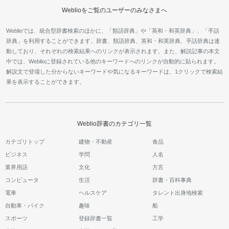
Weblioをご覧のユーザーのみなさまへ
Weblioでは、統合型辞書検索のほかに、「類語辞典」や「英和・和英辞典」、「手話
辞典」を利用することができます。辞書、類語辞典、英和・和英辞典、手話辞典は連
動しており、それぞれの検索結果へのリンクが表示されます。また、解説記事の本文
中では、Weblioに登録されている他のキーワードへのリンクが自動的に貼られます。
解説文で登場した分からないキーワードや気になるキーワードは、1クリックで検索結
果を表示することができます。
Weblio辞書のカテゴリ一覧
カテゴリトップ
建物・不動産
食品
ビジネス
学問
人名
業界用語
文化
方言
コンピュータ
生活
辞書・百科事典
電車
ヘルスケア
タレント出身地検索
自動車・バイク
趣味
船
スポーツ
登録辞書一覧
工学