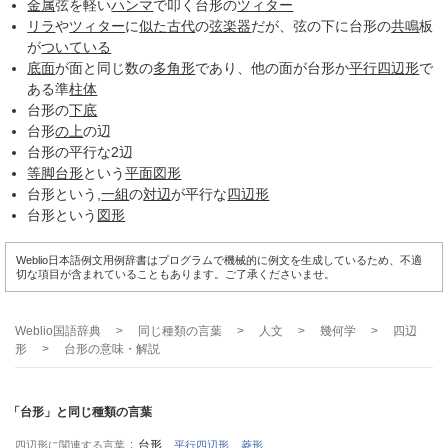
金属
弦を軽い
ハンマ
で叩く台形の
ツィター
リラ
や
ツィター
に
似た
古代
の
弦楽器
だが、弦の下に台形の
共鳴
板
が
ついている
底面
が面と同じ数の
多角形
であり、他の面が台形か
平行四辺形
で
ある準
柱体
台形の
下底
台形
の上
の辺
台形の平行な2辺
等脚台形
という
平面図形
台形という,
一組
の
対辺
が平行な
四辺形
台形という
図形
Weblio日本語例文用例辞書はプログラムで機械的に例文を生成しているため、不適
切な項目が含まれていることもあります。ご了承くださいませ。
Weblio国語辞典
>
同じ種類の言葉
>
人文
>
幾何学
>
四辺
形
>
台形
の意味・解説
「台形」と同じ種類の言葉
台形
四辺形に関連する言葉
平行四辺形
菱形