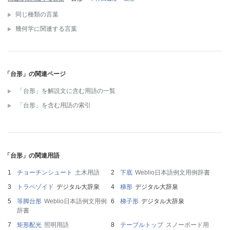
同じ種類の言葉
幾何学に関連する言葉
「台形」の関連ページ
「台形」を解説文に含む用語の一覧
「台形」を含む用語の索引
「台形」の関連用語
チョーチンシュート
土木用語
下底
Weblio日本語例文用例辞書
トラペゾイド
デジタル大辞泉
梯形
デジタル大辞泉
等脚台形
Weblio日本語例文用例
梯子形
デジタル大辞泉
辞書
矩形配光
照明用語
テーブルトップ
スノーボード用