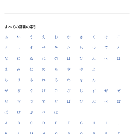
すべての辞書の索引
あ
い
う
え
お
か
き
く
け
こ
さ
し
す
せ
そ
た
ち
つ
て
と
な
に
ぬ
ね
の
は
ひ
ふ
へ
ほ
ま
み
む
め
も
や
ゆ
よ
ら
り
る
れ
ろ
わ
を
ん
が
ぎ
ぐ
げ
ご
ざ
じ
ず
ぜ
ぞ
だ
ぢ
づ
で
ど
ば
び
ぶ
べ
ぼ
ぱ
ぴ
ぷ
ぺ
ぽ
Ａ
Ｂ
Ｃ
Ｄ
Ｅ
Ｆ
Ｇ
Ｈ
Ｉ
Ｊ
Ｋ
Ｌ
Ｍ
Ｎ
Ｏ
Ｐ
Ｑ
Ｒ
Ｓ
Ｔ