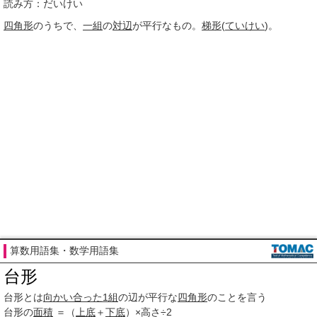
読み方：だいけい
四角形
のうちで、
一組
の
対辺
が平行なもの。
梯形
(
ていけい
)。
算数用語集・数学用語集
台形
台形とは
向かい合った
1組
の辺が平行な
四角形
のことを言う
台形の
面積
＝（
上底
＋
下底
）×高さ÷2