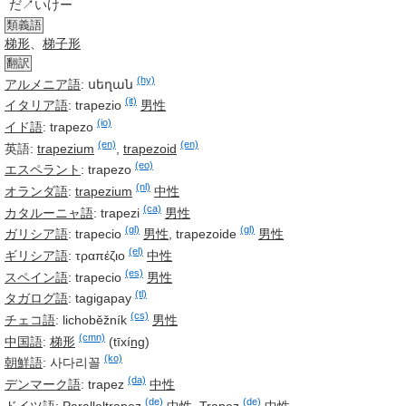
だ↗いけー
類義語
梯形
、
梯子形
翻訳
(hy)
アルメニア語
:
սեղան
(it)
イタリア語
:
trapezio
男性
(io)
イド語
:
trapezo
(en)
(en)
英語:
trapezium
,
trapezoid
(eo)
エスペラント
:
trapezo
(nl)
オランダ語
:
trapezium
中性
(ca)
カタルーニャ語
:
trapezi
男性
(gl)
(gl)
ガリシア語
:
trapecio
男性
,
trapezoide
男性
(el)
ギリシア語
:
τραπέζιο
中性
(es)
スペイン語
:
trapecio
男性
(tl)
タガログ語
:
tagigapay
(cs)
チェコ語
:
lichoběžník
男性
(cmn)
中国語
:
梯形
(tīxí
ng
)
(ko)
朝鮮語
:
사다리꼴
(da)
デンマーク語
:
trapez
中性
(de)
(de)
ドイツ語
:
Paralleltrapez
中性
,
Trapez
中性