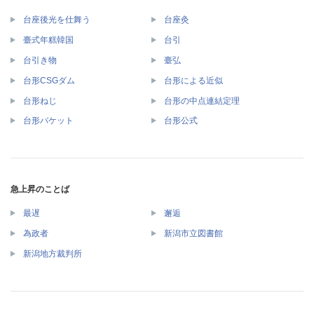
台座後光を仕舞う
台座灸
臺式年糕韓国
台引
台引き物
臺弘
台形CSGダム
台形による近似
台形ねじ
台形の中点連結定理
台形バケット
台形公式
急上昇のことば
最遅
邂逅
為政者
新潟市立図書館
新潟地方裁判所