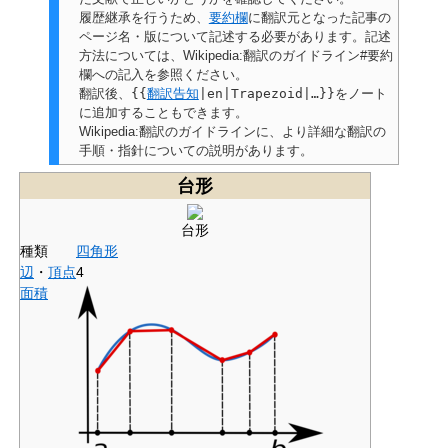
履歴継承を行うため、
要約欄
に翻訳元となった記事の
ページ名・版について記述する必要があります。記述
方法については、Wikipedia:翻訳のガイドライン#要約
欄への記入を参照ください。
翻訳後、
{{
翻訳告知
|en|Trapezoid|…}}
をノート
に追加することもできます。
Wikipedia:翻訳のガイドラインに、より詳細な翻訳の
手順・指針についての説明があります。
台形
台形
種類
四角形
辺
・
頂点
4
面積