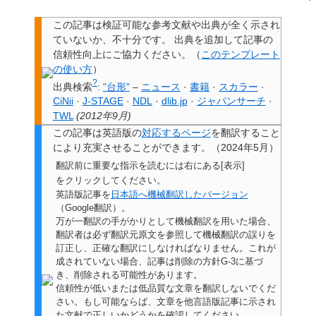
この記事は検証可能な参考文献や出典が全く示され
ていないか、不十分です。
出典を追加して記事の
信頼性向上にご協力ください。
（
このテンプレート
の使い方
）
?
出典検索
:
"台形"
–
ニュース
·
書籍
·
スカラー
·
CiNii
·
J-STAGE
·
NDL
·
dlib.jp
·
ジャパンサーチ
·
TWL
(
2012年9月
)
この記事は
英語版の
対応するページ
を翻訳すること
により充実させることができます。
（
2024年5月
）
翻訳前に重要な指示を読むには右にある[表示]
をクリックしてください。
英語版記事を
日本語へ機械翻訳したバージョン
（Google翻訳）。
万が一翻訳の手がかりとして機械翻訳を用いた場合、
翻訳者は必ず翻訳元原文を参照して機械翻訳の誤りを
訂正し、正確な翻訳にしなければなりません。これが
成されていない場合、
記事は削除の方針G-3に基づ
き、削除される可能性があります。
信頼性が低いまたは低品質な文章を翻訳しないでくだ
さい。もし可能ならば、文章を他言語版記事に示され
た文献で正しいかどうかを確認してください。