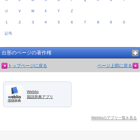
Ｕ
Ｖ
Ｗ
Ｘ
Ｙ
Ｚ
１
２
３
４
５
６
７
８
９
０
記号
台形のページの著作権
トップページに戻る
ページ上部に戻る
Weblio
国語辞典アプリ
Weblioのアプリ一覧を見る