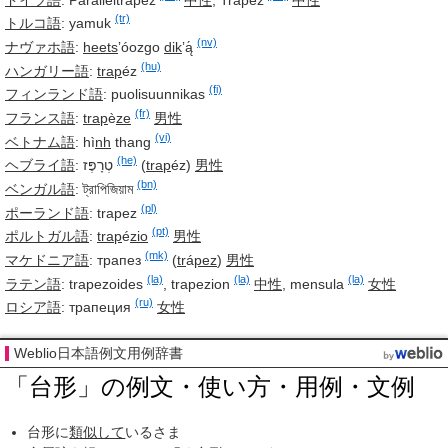
(tr)
トルコ語
:
yamuk
(nv)
ナヴァホ語
:
heets
ʼóozgo
dik
ʼą́
(hu)
ハンガリー語
:
trap
éz
(fi)
フィンランド語
:
puolisuunnikas
(fr)
フランス語
:
trap
è
ze
男性
(vi)
ベトナム語
:
hì
nh
thang
(he)
ヘブライ語
:
טְרָפֶּז
(
trap
éz)
男性
(bn)
ベンガル語
:
ট্রাপিজিয়াম
(pl)
ポーランド語
:
trapez
(pt)
ポルトガル語
:
trap
é
zio
男性
(mk)
マケドニア語
:
трапез
(
tr
á
pez
)
男性
(la)
(la)
(la)
ラテン語
:
trapezoides
,
trapezion
中性
,
mensula
女性
(ru)
ロシア語
:
трапеция
女性
Weblio日本語例文用例辞書
「台形」の例文・使い方・用例・文例
台形に
類似して
いるさま