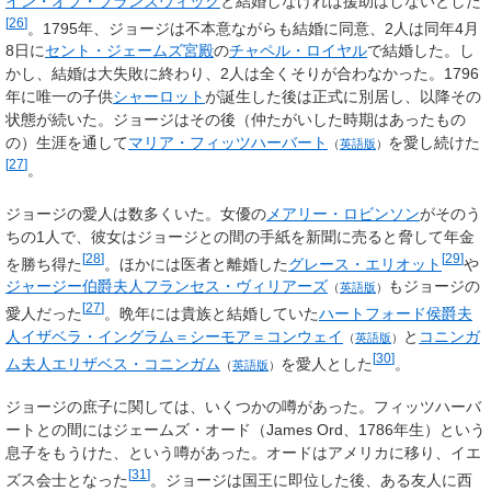
イン・オブ・ブランズウィック
と結婚しなければ援助はしないとした
[
26
]
。1795年、ジョージは不本意ながらも結婚に同意、2人は同年4月
8日に
セント・ジェームズ宮殿
の
チャペル・ロイヤル
で結婚した。し
かし、結婚は大失敗に終わり、2人は全くそりが合わなかった。1796
年に唯一の子供
シャーロット
が誕生した後は正式に別居し、以降その
状態が続いた。ジョージはその後（仲たがいした時期はあったもの
の）生涯を通して
マリア・フィッツハーバート
を愛し続けた
（
英語版
）
[
27
]
。
ジョージの愛人は数多くいた。女優の
メアリー・ロビンソン
がそのう
ちの1人で、彼女はジョージとの間の手紙を新聞に売ると脅して年金
[
28
]
[
29
]
を勝ち得た
。ほかには医者と離婚した
グレース・エリオット
や
ジャージー伯爵夫人フランセス・ヴィリアーズ
もジョージの
（
英語版
）
[
27
]
愛人だった
。晩年には貴族と結婚していた
ハートフォード侯爵夫
人イザベラ・イングラム＝シーモア＝コンウェイ
と
コニンガ
（
英語版
）
[
30
]
ム夫人エリザベス・コニンガム
を愛人とした
。
（
英語版
）
ジョージの庶子に関しては、いくつかの噂があった。フィッツハーバ
ートとの間にはジェームズ・オード（
James Ord
、1786年生）という
息子をもうけた、という噂があった。オードはアメリカに移り、イエ
[
31
]
ズス会士となった
。ジョージは国王に即位した後、ある友人に西