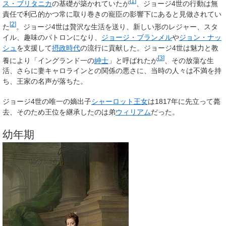
[
1
]
ス・ブリタニカ
の基礎が築かれていたが
、ジョージ4世の行動は無
責任で利己的かつ常に取り巻きの寵臣の影響下にあると見做されてい
[
2
]
た
。ジョージ4世は贅沢な生活を送り、新しい形のレジャー、スタ
イル、趣味のパトロンになり、
ジョージ・ブランメル
や
ジョン・ナッ
シュ
を支援して
摂政時代
の流行に貢献した。ジョージ4世は魅力と教
[
3
]
養により「イングランド一の
紳士
」と呼ばれたが
、その放蕩な生
活、さらに妻キャロラインとの関係の悪さに、当時の人々は不満を持
ち、王家の名声が落ちた。
ジョージ4世の唯一の嫡出子
シャーロット王女
は1817年に先立って薨
去、そのため王位を継承したのは弟
ウィリアム
だった。
幼年期