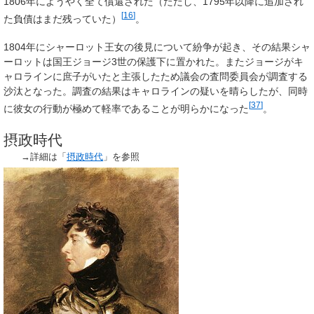
1806年にようやく全て償還された（ただし、1795年以降に追加され
[
16
]
た負債はまだ残っていた）
。
1804年にシャーロット王女の後見について紛争が起き、その結果シャ
ーロットは国王ジョージ3世の保護下に置かれた。またジョージがキ
ャロラインに庶子がいたと主張したため議会の査問委員会が調査する
沙汰となった。調査の結果はキャロラインの疑いを晴らしたが、同時
[
37
]
に彼女の行動が極めて軽率であることが明らかになった
。
摂政時代
→詳細は「
摂政時代
」を参照