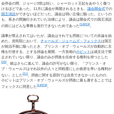
会停会の間、ジョージ3世は狂い、シャーロット王妃をあやうく傷つ
けるほどであった。11月に議会が再開されるときも、
議会開会式
での
国王演説
ができないほどだった。議会は弱い立場に陥った。というの
も、長きの間施行されていた法律により、議会は開会式での国王演説
[
14
]
[
19
]
の前にはどんな事務も進行できないためであった
。
議事が禁止されてはいたが、議会はそれでも摂政についての弁論を始
めた。庶民院において、
チャールズ・ジェームズ・フォックス
は国王
が統治不能に陥ったとき、プリンス・オブ・ウェールズが自動的に主
権を行使する、とする持論を展開、一方首相の
小ピット
は成文法で禁
止されていない限り、議会のみが摂政を任命する権利を持つとした
[
20
]
。彼はさらに進んで、議会の許可がない限り、「プリンス・オ
ブ・ウェールズはそれ以外の人々と同程度にしか政府を率いる権利が
[
21
]
ない」とした
。摂政に関する原則では合意できなかったものの、
小ピットはプリンス・オブ・ウェールズが摂政に最も適することでは
[
14
]
[
19
]
フォックスに同意した
。