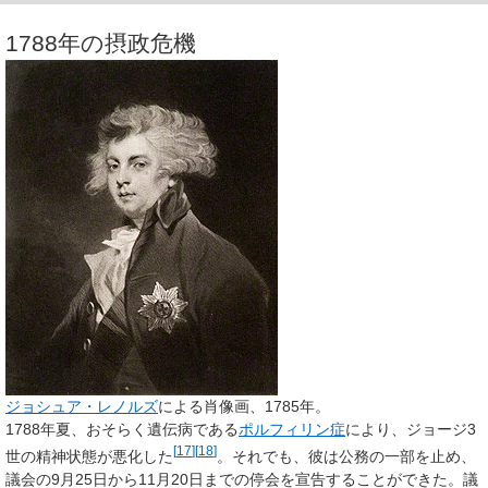
1788年の摂政危機
ジョシュア・レノルズ
による肖像画、1785年。
1788年夏、おそらく遺伝病である
ポルフィリン症
により、ジョージ3
[
17
]
[
18
]
世の精神状態が悪化した
。それでも、彼は公務の一部を止め、
議会の9月25日から11月20日までの停会を宣告することができた。議