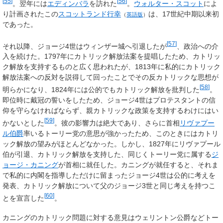
[
55
]
[
56
]
。翌年には
エディンバラ
を訪れた
。
ウォルター・スコット
によ
り計画されたこの
スコットランド行幸
は、17世紀中期以来初
（
英語版
）
であった。
[
57
]
それ以降、ジョージ4世はウィンザー城へ引退したが
、政治への介
入を続けた。1797年にカトリック解放法案を提唱したため、カトリッ
ク解放を支持するものと広く思われたが、1813年に私的にカトリック
解放法案への反対を説得して回ったことでその反カトリックな思想が
[
58
]
明らかになり、1824年には公的でもカトリック解放を批判した
。
即位時に戴冠の誓いをしたため、ジョージ4世はプロテスタントの信
仰を守らなければならず、親カトリックな政策を支持するわけにはい
[
59
]
かないとした
。彼の影響力は絶大であり、さらに首相
リヴァプー
ル伯爵
率いるトーリー党の意思が強かったため、このときにはカトリ
ック解放の望みがほとんどなかった。しかし、1827年にリヴァプール
伯が引退、カトリック解放を支持した、同じくトーリー党に属する
ジ
ョージ・カニング
が首相に就任した。カニングが就任すると、それま
で私的に内閣を指導しただけに留まったジョージ4世は公的に考えを
発表、カトリック解放について父のジョージ3世と同じ考えを持つこ
[
60
]
とを宣言した
。
カニングのカトリック問題に対する意見はウェリントン公爵などトー