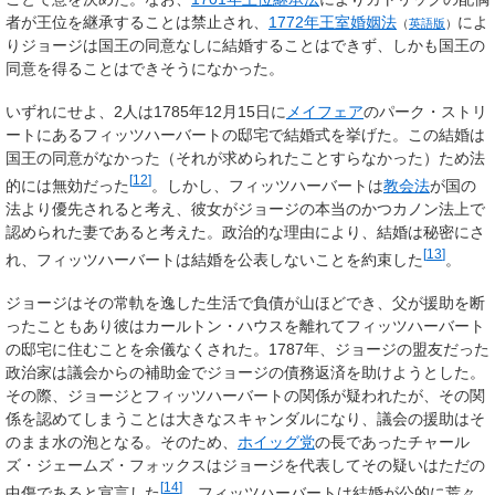
者が王位を継承することは禁止され、
1772年王室婚姻法
によ
（
英語版
）
りジョージは国王の同意なしに結婚することはできず、しかも国王の
同意を得ることはできそうになかった。
いずれにせよ、2人は1785年12月15日に
メイフェア
のパーク・ストリ
ートにあるフィッツハーバートの邸宅で結婚式を挙げた。この結婚は
国王の同意がなかった（それが求められたことすらなかった）ため法
[
12
]
的には無効だった
。しかし、フィッツハーバートは
教会法
が国の
法より優先されると考え、彼女がジョージの本当のかつカノン法上で
認められた妻であると考えた。政治的な理由により、結婚は秘密にさ
[
13
]
れ、フィッツハーバートは結婚を公表しないことを約束した
。
ジョージはその常軌を逸した生活で負債が山ほどでき、父が援助を断
ったこともあり彼はカールトン・ハウスを離れてフィッツハーバート
の邸宅に住むことを余儀なくされた。1787年、ジョージの盟友だった
政治家は議会からの補助金でジョージの債務返済を助けようとした。
その際、ジョージとフィッツハーバートの関係が疑われたが、その関
係を認めてしまうことは大きなスキャンダルになり、議会の援助はそ
のまま水の泡となる。そのため、
ホイッグ党
の長であったチャール
ズ・ジェームズ・フォックスはジョージを代表してその疑いはただの
[
14
]
中傷であると宣言した
。フィッツハーバートは結婚が公的に荒々