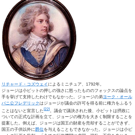
リチャード・コズウェイ
によるミニチュア、1792年。
ジョージは小ピットの押しの強さに怒ったもののフォックスの論点を
手を挙げて支持したわけでもなかった。ジョージの弟
ヨーク・オール
バニ公フレデリック
はジョージが議会の許可を得る前に権力をふるう
[
22
]
ことはないと宣言した
。議会で議決された後、小ピットは摂政に
ついての正式な計画を立て、ジョージの権力を大きく制限することを
提案した。例えば、ジョージは国王の財産を売却することができず、
国王の子供以外に
爵位
を与えることもできなかった。ジョージは小ピ