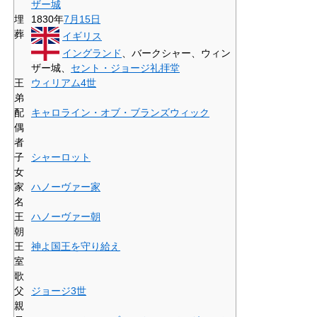
ザー城
埋
1830年
7月15日
葬
イギリス
イングランド
、バークシャー、ウィン
ザー城、
セント・ジョージ礼拝堂
王
ウィリアム4世
弟
配
キャロライン・オブ・ブランズウィック
偶
者
子
シャーロット
女
家
ハノーヴァー家
名
王
ハノーヴァー朝
朝
王
神よ国王を守り給え
室
歌
父
ジョージ3世
親