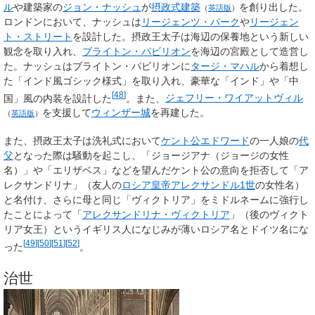
ル
や建築家の
ジョン・ナッシュ
が
摂政式建築
を創り出した。
（
英語版
）
ロンドンにおいて、ナッシュは
リージェンツ・パーク
や
リージェン
ト・ストリート
を設計した。摂政王太子は海辺の保養地という新しい
観念を取り入れ、
ブライトン・パビリオン
を海辺の宮殿として造営し
た。ナッシュはブライトン・パビリオンに
タージ・マハル
から着想し
た「インド風ゴシック様式」を取り入れ、豪華な「インド」や「中
[
48
]
国」風の内装を設計した
。また、
ジェフリー・ワイアットヴィル
を支援して
ウィンザー城
を再建した。
（
英語版
）
また、摂政王太子は洗礼式において
ケント公
エドワード
の一人娘の
代
父
となった際は騒動を起こし、「ジョージアナ（ジョージの女性
名）」や「エリザベス」などを望んだケント公の意向を拒否して「ア
レクサンドリナ」（友人の
ロシア
皇帝
アレクサンドル1世
の女性名）
と名付け、さらに母と同じ「ヴィクトリア」をミドルネームに強行し
たことによって「
アレクサンドリナ・ヴィクトリア
」（後のヴィクト
リア女王）というイギリス人になじみが薄いロシア名とドイツ名にな
[
49
]
[
50
]
[
51
]
[
52
]
った
。
治世