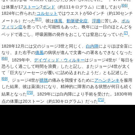
[
66
]
は体重が17
ストーン
7
ポンド
（約111キログラム）に達しており
、
1824年に作られた
コルセット
ではウエストが50インチ（約130センチ
[
67
]
メートル）だった
。彼は
痛風
、
動脈硬化症
、
浮腫
に苦しみ、
ポル
フィリン症
を患っていた可能性もあった。晩年には一日のほとんどを
[
7
]
ベッドで過ごし、呼吸困難の発作をおこしては窒息になっていた
。
1828年12月には父のジョージ3世と同じく、
白内障
によりほぼ全盲に
なり、また右手の
痛風
の病状が進んで文書への署名もできなくなった
[
68
]
。1829年中、
デイヴィッド・ウィルキー
はジョージ4世が「毎日を
恐ろしく過ごして時間を浪費」したと記し、またジョージ4世が太く
て「巨大なソーセージが覆いに詰め込まれたようだ」とも記述した
[
69
]
。ジョージ4世が
膀胱
の痛みを我慢するために
アヘンチンキ
を服用
した結果、彼は薬漬けになり、精神的に障害のある状態が何日も続く
[
70
]
結果となった
。1829年には白内障により手術を受けた。1830年時
[
71
]
点の体重は20ストーン（約130キログラム）だった
。
1830年春にはジョージ4世の先が長くないことが明らかになった。浮
腫による呼吸困難のため、彼は横にならず座って寝なければならず、
医者たちは彼の腹を頻繁にたたいて過剰な液体を排除しなければなら
[
70
]
なかった
。彼は身体の衰弱にもかかわらず、生きることに頑強に