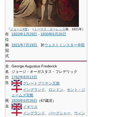
『
ジョージ4世
』（
トーマス・ローレンス
画、1821年）
在
1820年
1月29日
-
1830年
6月26日
位
戴
1821年
7月19日
、於
ウェストミンスター寺院
冠
式
全
George Augustus Frederick
名
ジョージ・オーガスタス・フレデリック
出
1762年
8月12日
生
グレートブリテン王国
イングランド
、
ロンドン
、
セント・ジ
ェームズ宮殿
死
1830年
6月26日
（67歳没）
去
イギリス
イングランド
、
バークシャー
、
ウィン