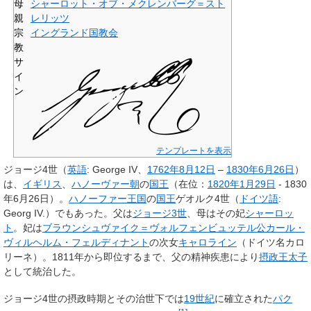
母
シャーロット・オブ・メクレンバーグ＝スト
親
レリッツ
宗
イングランド国教会
教
サ
イ
ン
テンプレートを表示
ジョージ4世
（
英語
:
George IV
、
1762年
8月12日
–
1830年
6月26日
）
は、
イギリス
、
ハノーヴァー朝
の
国王
（在位：
1820年
1月29日
- 1830
年6月26日）。
ハノーファー王国
の
国王
ゲオルク4世
（
ドイツ語
:
Georg IV.
）でもあった。父は
ジョージ3世
、母はその妃
シャーロッ
ト
。妃は
ブラウンシュヴァイク＝ヴォルフェンビュッテル
公
カール・
ヴィルヘルム・フェルディナント
の次女
キャロライン
（ドイツ名カロ
リーネ）。1811年から即位するまで、父の精神疾患により
摂政王太子
として統治した。
ジョージ4世の摂政時期とその治世下では
19世紀
に確立された
パク