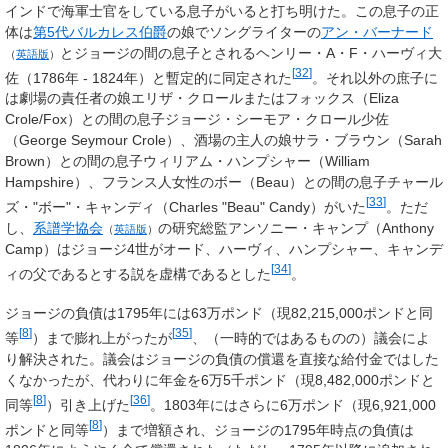
インドで海軍士官をしている息子がいると打ち明けた。この息子の正
体は
第5代バルカレス伯爵
の娘でソングライターの
アン・バーナード
とジョージの間の息子とされるヘンリー・A・F・ハーヴィ大
（
英語版
）
[
32
]
佐（1786年 - 1824年）と暫定的に同定された
。それ以外の庶子に
は劇場の責任者の娘エリザ・クロールまたはフォックス（
Eliza
Crole/Fox
）との間の息子ジョージ・シーモア・クロール少佐
（
George Seymour Crole
）、酒場の主人の娘サラ・ブラウン（
Sarah
Brown
）との間の息子ウィリアム・ハンプシャー（
William
Hampshire
）、フランス人女性のボー（
Beau
）との間の息子チャール
[
33
]
ズ・"ボー"・キャンディ（
Charles "Beau" Candy
）がいた
。ただ
し、
系譜学協会
の研究総監アンソニー・キャンプ（
Anthony
（
英語版
）
Camp
）はジョージ4世がオード、ハーヴィ、ハンプシャー、キャンデ
[
34
]
ィの父であるとする説を虚構であるとした
。
ジョージの負債は1795年には63万ポンド（現
82,215,000
ポンドと同
[
8
]
[
35
]
等
）まで膨れ上がったが
、（一時的ではあるものの）議会によ
り解決された。議会はジョージの負債の償還を直接な給付金ではした
くなかったが、代わりに年金を6万5千ポンド（現
8,482,000
ポンドと
[
8
]
[
36
]
同等
）引き上げた
。1803年にはさらに6万ポンド（現
6,921,000
[
8
]
ポンドと同等
）まで増額され、ジョージの1795年時点の負債は