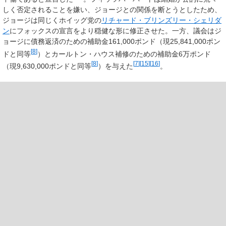
しく否定されることを嫌い、ジョージとの関係を断とうとしたため、
ジョージは同じくホイッグ党の
リチャード・ブリンズリー・シェリダ
ン
にフォックスの宣言をより穏健な形に修正させた。一方、議会はジ
ョージに債務返済のための補助金161,000ポンド（現
25,841,000
ポン
[
8
]
ドと同等
）とカールトン・ハウス補修のための補助金6万ポンド
[
8
]
[
7
]
[
15
]
[
16
]
（現
9,630,000
ポンドと同等
）を与えた
。