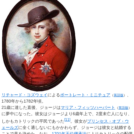
リチャード・コズウェイ
による
ポートレート・ミニチュア
、
（
英語版
）
1780年から1782年頃。
21歳に達した直後、ジョージは
マリア・フィッツハーバート
（
英語版
）
に夢中になった。彼女はジョージより6歳年上で、2度未亡人になり、
[
11
]
しかもカトリックの平民であった
。彼女が
プリンセス・オブ・ウ
ェールズ
に全く適しないにもかかわらず、ジョージは彼女と結婚する
ことで意を決めた。なお、
1701年王位継承法
によりカトリックの配偶