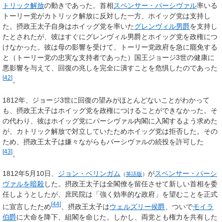
トリック解放
の動きであった。首相
スペンサー・パーシヴァル
率いる
トーリー党がカトリック解放に反対した一方、ホイッグ党は支持し
た。摂政王太子自身はホイッグ党を率いた
グレンヴィル男爵
を支持し
たとされたが、彼はすぐにグレンヴィル男爵とホイッグ党を政権につ
けなかった。彼は母の影響を受けて、トーリー党政府を急に罷免する
と（トーリー党の忠実な支持者であった）国王ジョージ3世の健康に
悪影響を与えて、回復の兆しを完全に潰すことを危惧したのであった
[
42
]
。
1812年、ジョージ3世に回復の望みがほとんどないことがわかって
も、摂政王太子はホイッグ党を政権につけることができなかった。そ
の代わり、彼はホイッグ党にパーシヴァル内閣に入閣するよう求めた
が、カトリック解放で対立していたためホイッグ党は拒否した。その
ため、摂政王太子は嫌々ながらもパーシヴァルの続投を許可した
[
43
]
。
1812年5月10日、
ジョン・ベリンガム
が
スペンサー・パーシ
（
英語版
）
ヴァルを暗殺
した。摂政王太子は全閣僚を留任させて新しい首相を委
任しようとしたが、庶民院は「強く効率的な政府」を望むことを正式
[
44
]
に宣言したため
、摂政王太子は
ウェルズリー侯爵
、ついで
モイラ
伯爵
に大命を降下、組閣を命じた。しかし、両党とも権力を共有した