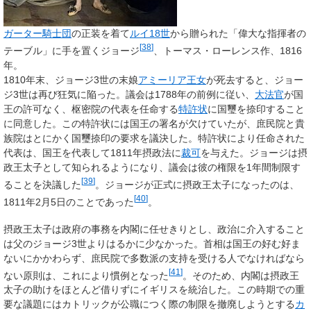
ガーター騎士団
の正装を着て
ルイ18世
から贈られた「偉大な指揮者の
[
38
]
テーブル」に手を置くジョージ
、トーマス・ローレンス作、1816
年。
1810年末、ジョージ3世の末娘
アミーリア王女
が死去すると、ジョー
ジ3世は再び狂気に陥った。議会は1788年の前例に従い、
大法官
が国
王の許可なく、枢密院の代表を任命する
特許状
に国璽を捺印すること
に同意した。この特許状には国王の署名が欠けていたが、庶民院と貴
族院はとにかく国璽捺印の要求を議決した。特許状により任命された
代表は、国王を代表して1811年摂政法に
裁可
を与えた。ジョージは摂
政王太子として知られるようになり、議会は彼の権限を1年間制限す
[
39
]
ることを決議した
。ジョージが正式に摂政王太子になったのは、
[
40
]
1811年2月5日のことであった
。
摂政王太子は政府の事務を内閣に任せきりとし、政治に介入すること
は父のジョージ3世よりはるかに少なかった。首相は国王の好む好ま
ないにかかわらず、庶民院で多数派の支持を受ける人でなければなら
[
41
]
ない原則は、これにより慣例となった
。そのため、内閣は摂政王
太子の助けをほとんど借りずにイギリスを統治した。この時期での重
要な議題にはカトリックが公職につく際の制限を撤廃しようとする
カ