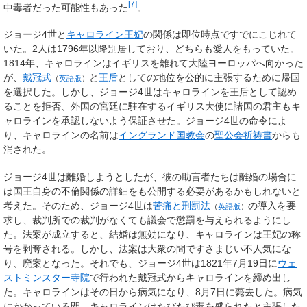
[
7
]
中毒者だった可能性もあった
。
ジョージ4世と
キャロライン王妃
の関係は即位時点ですでにこじれて
いた。2人は1796年以降別居しており、どちらも愛人をもっていた。
1814年、キャロラインはイギリスを離れて大陸ヨーロッパへ向かった
が、
戴冠式
と
王后
としての地位を公的に主張するために帰国
（
英語版
）
を選択した。しかし、ジョージ4世はキャロラインを王后として認め
ることを拒否、外国の宮廷に駐在するイギリス大使に諸国の君主もキ
ャロラインを承認しないよう保証させた。ジョージ4世の命令によ
り、キャロラインの名前は
イングランド国教会
の
聖公会祈祷書
からも
消された。
ジョージ4世は離婚しようとしたが、彼の助言者たちは離婚の場合に
は国王自身の不倫関係の詳細をも公開する必要があるかもしれないと
考えた。そのため、ジョージ4世は
苦痛と刑罰法
の導入を要
（
英語版
）
求し、裁判所での裁判がなくても議会で懲罰を与えられるようにし
た。法案が成立すると、結婚は無効になり、キャロラインは王妃の称
号を剥奪される。しかし、法案は大衆の間ですさまじい不人気にな
り、廃案となった。それでも、ジョージ4世は1821年7月19日に
ウェ
ストミンスター寺院
で行われた戴冠式からキャロラインを締め出し
た。キャロラインはその日から病気になり、8月7日に薨去した。病気
にかかっている間、キャロラインはたびたび毒を盛られたと主張した