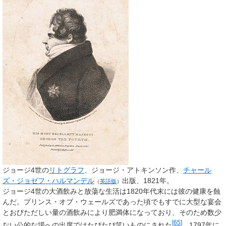
ジョージ4世の
リトグラフ
、ジョージ・アトキンソン作、
チャール
ズ・ジョゼフ・ハルマンデル
出版、1821年。
（
英語版
）
ジョージ4世の大酒飲みと放蕩な生活は1820年代末には彼の健康を蝕
んだ。プリンス・オブ・ウェールズであった頃でもすでに大型な宴会
とおびただしい量の酒飲みにより肥満体になっており、そのため数少
[
65
]
ない公的な場への出席ではたびたび笑いものにされた
。1797年に