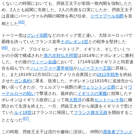
くないこの時期においても、摂政王太子が挙国一致内閣を強制したた
め、2人とも組閣に失敗した。2人の失敗を口実にしたか、摂政王太子
は直後にパーシヴァル内閣の閣僚を再び任命、
リヴァプール伯爵
を首
[
45
]
相とした
。
トーリー党は
グレイ伯爵
などのホイッグ党と違い、大陸ヨーロッパで
覇権を誇っていたフランス皇帝
ナポレオン1世
との戦争を堅持した
[
46
]
。ロシア、プロイセン、オーストリア、イギリス、そしていくつ
かの小国で構成された
第六次対仏大同盟
は1814年にナポレオンに勝利
した。その後の
ウィーン会議
において、1714年以降イギリスと同君連
合を組んでいた
ハノーファー選帝侯領
が
ハノーファー王国
に昇格し
た。また1814年12月30日にはアメリカ合衆国との
1812年戦争
を終結
させた
ガン条約
に署名、批准した。ナポレオンは1815年に追放先から
舞い戻ってきたが、ウェルズリー侯爵の弟
ウェリントン公爵
により
ワ
ーテルローの戦い
で撃退され、最終的に
イギリスの軍艦
に投降したナ
ポレオンはイギリス政府によって南
大西洋
の孤島
セントヘレナ島
に幽
閉されて生涯を終えた。一方、摂政王太子から保護をイギリスで受け
ていた
ルイ18世
はフランスに帰国して
フランス復古王政
を開始するこ
[
47
]
ととなった
。
この時期、摂政王太子は流行や趣味に没頭し、仲間の
洒落者ブランメ