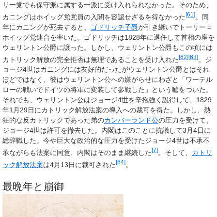
リー党でも保守派に属する一派に受け入れられなかった。そのため、
[
61
]
カニングはホイッグ党党員の入閣を容認せざるを得なかった
。同
年にカニングが死去すると、
ゴドリッチ子爵
が引き継いでトーリー＝
ホイッグ党連合を率いた。ゴドリッチは1828年に退任して首相の座を
ウェリントン公爵に譲った。しかし、ウェリントン公爵もこの頃には
[
62
]
[
63
]
カトリック解放の完全拒否は無理であることを受け入れた
。ジ
ョージ4世はカニングには友好的だったがウェリントン公爵とはそれ
ほどではなく、彼はウェリントン公への嫌がらせにわざと「ワーテル
ローの戦いでドイツの将軍に変装して参戦した」という嘘をついた。
それでも、ウェリントン公はジョージ4世を辛抱強く説得して、1829
年1月29日にカトリック解放法案の導入への裁可を得た。しかし、熱
狂的な反カトリックであった弟の
カンバーランド公
の圧力を受けて、
ジョージ4世は許可を撤去した。内閣はこのことに抗議して3月4日に
総辞職した。今や巨大な政治的な圧力を受けたジョージ4世は不承不
[
7
]
承ながらも法案に同意、内閣はそのまま継続した
。そして、
カトリ
[
64
]
ック解放法案
は4月13日に裁可された
。
最晩年と崩御