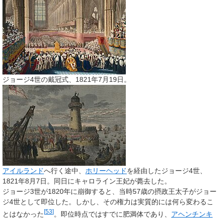
ジョージ4世の戴冠式、1821年7月19日。
アイルランド
へ行く途中、
ホリーヘッド
を経由したジョージ4世、
1821年8月7日。同日にキャロライン王妃が薨去した。
ジョージ3世が1820年に崩御すると、当時57歳の摂政王太子がジョー
ジ4世として即位した。しかし、その権力は実質的には何ら変わるこ
[
53
]
とはなかった
。即位時点ではすでに肥満体であり、
アヘンチンキ