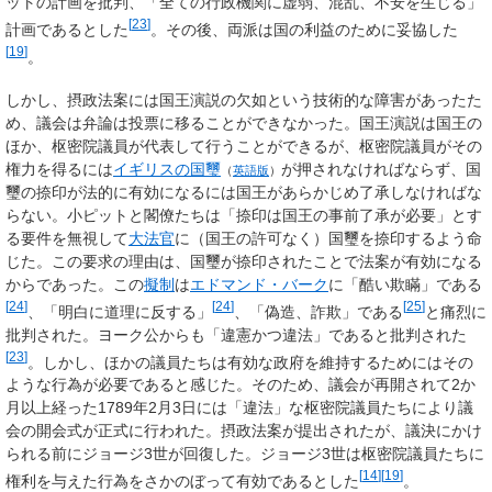
ットの計画を批判、「全ての行政機関に虚弱、混乱、不安を生じる」
[
23
]
計画であるとした
。その後、両派は国の利益のために妥協した
[
19
]
。
しかし、摂政法案には国王演説の欠如という技術的な障害があったた
め、議会は弁論は投票に移ることができなかった。国王演説は国王の
ほか、枢密院議員が代表して行うことができるが、枢密院議員がその
権力を得るには
イギリスの国璽
が押されなければならず、国
（
英語版
）
璽の捺印が法的に有効になるには国王があらかじめ了承しなければな
らない。小ピットと閣僚たちは「捺印は国王の事前了承が必要」とす
る要件を無視して
大法官
に（国王の許可なく）国璽を捺印するよう命
じた。この要求の理由は、国璽が捺印されたことで法案が有効になる
からであった。この
擬制
は
エドマンド・バーク
に「酷い欺瞞」である
[
24
]
[
24
]
[
25
]
、「明白に道理に反する」
、「偽造、詐欺」である
と痛烈に
批判された。ヨーク公からも「違憲かつ違法」であると批判された
[
23
]
。しかし、ほかの議員たちは有効な政府を維持するためにはその
ような行為が必要であると感じた。そのため、議会が再開されて2か
月以上経った1789年2月3日には「違法」な枢密院議員たちにより議
会の開会式が正式に行われた。摂政法案が提出されたが、議決にかけ
られる前にジョージ3世が回復した。ジョージ3世は枢密院議員たちに
[
14
]
[
19
]
権利を与えた行為をさかのぼって有効であるとした
。