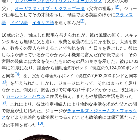
理）、
カンバーランド公
ウィリアム・オーガスタス
（父方の大叔
[
6
]
父）、
オーガスタ・オブ・サクス＝ゴータ
（父方の祖母）
。ジョー
ジは学生としてその才能を示し、母語である英語のほかに
フランス
[
7
]
語
、
ドイツ語
、
イタリア語
を速く学んだ
。
18歳のとき、独立した邸宅を与えられたが、彼は風流の無く、スキャ
ンダルとも無縁な父と違い、浪費と放蕩の生活に身を投じ、大酒を飲
み、数多くの愛人を抱えることで常軌を逸した日々を過ごした。彼は
しらふか酔っているかにかかわらず機知に富んだ保守派であり、その
宮殿の装飾には大金を使ったもののその品の良さを示した。彼は1783
年に21歳になり、議会から補助金6万ポンド（現在の
9,124,000
ポンド
[
8
]
と同等
）を、父から年金5万ポンド（現在の
7,603,000
ポンドと同等
[
8
]
）を与えられた。しかし、ジョージにとって、それはまったく足り
なかった。例えば、厩舎だけで毎年3万1千ポンドかかった。彼は続い
て
カールトン・ハウス
に住居を構え、またもや放蕩の生活を送った
[
9
]
。これにより、彼は推定相続人により倹約な生活を求めた父との間
で敵意が生じ始めた。ジョージが
チャールズ・ジェームズ・フォック
ス
などより急進的な政治家とつるんだことも政治的には保守派だった
[
10
]
父の不興を買った
。