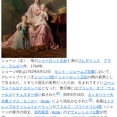
ジョージ（左）、母の
シャーロット王妃
と弟の
フレデリック
。
アラ
ン・ラムゼー
作、1764年。
ジョージ4世は1762年8月12日、
セント・ジェームズ宮殿
において、
グレートブリテン王
ジョージ3世
と
シャーロット王妃
の間の長男とし
て生まれた。イギリス国王の長男だったため、生まれてすぐに
コーン
ウォール公
と
ロスシー公
となった。数日後には
プリンス・オブ・ウェ
[
4
]
ールズ
と
チェスター伯
に叙された
。同年9月18日、
カンタベリー大
[
5
]
主教
トマス・セッカー
により洗礼がなされた
。名親は
メク
（
英語版
）
レンブルク＝シュトレーリッツ
公
アドルフ・フリードリヒ4世
（ジョ
ージの母方の伯父。
宮内長官
の
デヴォンシャー公爵
が代
（
英語版
）