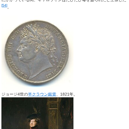
[
54
]
。
ジョージ4世の
半クラウン銀貨
、1821年。