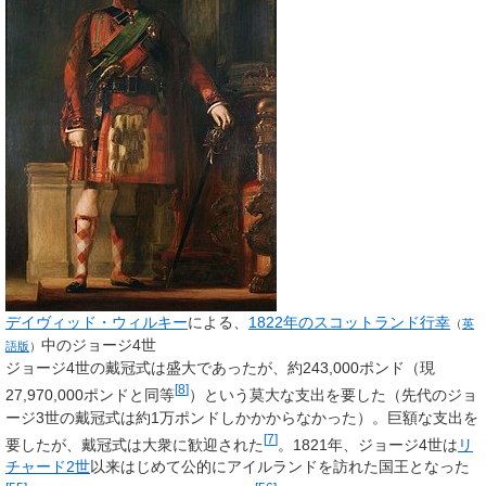
デイヴィッド・ウィルキー
による、
1822年のスコットランド行幸
（
英
中のジョージ4世
語版
）
ジョージ4世の戴冠式は盛大であったが、約243,000ポンド（現
[
8
]
27,970,000
ポンドと同等
）という莫大な支出を要した（先代のジョ
ージ3世の戴冠式は約1万ポンドしかかからなかった）。巨額な支出を
[
7
]
要したが、戴冠式は大衆に歓迎された
。1821年、ジョージ4世は
リ
チャード2世
以来はじめて公的にアイルランドを訪れた国王となった