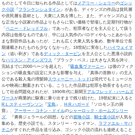
ものとして今日に知られる作品としては
メアリー・シェリー
の
ゴシッ
ク小説
『
フランケンシュタイン
』がある。ディケンズの作品は貧民層
や庶民層を題材とし、大衆に人気を博した。また、ディケンズのよう
な正当な小説家の作品よりもさらに安い価格で登場した定期刊行物が
「
ペニー・ドレッドフル
」であった。犯罪者などを主人公として扱う
内容は低俗なものであり、中には人気作のパロディやもっとあからさ
まな剽窃作品もあったが、これも広く大衆人気を集め、数年単位で長
期連載されたものも少なくなかった。18世紀に実在した
ハイウェイマ
ン
（追い剥ぎ）である
ディック・ターピン
を主人公とした悪漢小説的
な
ハリスン・アインズワス
『ブラック・ベス』は大きな人気を誇り、
完結までに2000ページを超えた。『
吸血鬼ヴァーニー
』は後のフィク
ションの吸血鬼の設定に大きな影響を与え、『真珠の首飾り』の主人
公である殺人鬼の理髪師
スウィーニー・トッド
は現代でもミュージカ
ルや映画に翻案されている。こうした作品群は犯罪を助長するものと
して社会問題化されたが、1890年代に新聞王
アルフレッド・ハームズ
ワース
が商業的に駆逐に乗り出すまで残り続けた。19世紀末に入ると
R.L.スティーヴンソン
『
宝島
』、
H.R.ハガード
『ソロモン王の洞
窟』、
アーサー・コナン・ドイル
の
シャーロック・ホームズシリー
ズ
、『勇将ジェラールの回想』などの
冒険小説
、
騎士道小説
が人気を
集める。歴史小説でも、スタンリー・ウェイマン、
ラファエル・サバ
チニ
がすぐれた作品を送り込み、ゴシック小説の流れも途絶えること