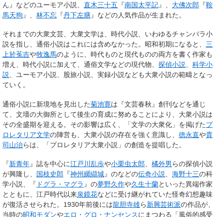
ん』などのユーモア小説、
直木三十五
『
南国太平記
』、
大佛次郎
『
鞍
馬天狗
』、
林不忘
『
丹下左膳
』などの人気作品が生まれた。
それまでの大衆文芸、大衆文学は、時代小説、いわゆる
チャンバラ小
説
を指し、通俗小説はこれには含めなかった。昭和初期になると、
三
上於菟吉
や
牧逸馬
のように、時代ものと現代ものの両方を書く作家も
増え、時代小説に加えて、通俗文学などの現代物、
探偵小説
、
科学小
説
、ユーモア小説、股旅小説、実録小説なども大衆小説の範疇となっ
ていく。
通俗小説に新境地を見出した
菊池寛
は『文芸春秋』創刊などを通じ
て、文壇の大御所として後生の育成に努めることにより、大衆小説は
その全盛期を迎える。その影響は広く、「文学の大衆化」を掲げた
プ
ロレタリア文学
の陣営も、大衆小説の存在を強く意識し、
徳永直
や
貴
司山治
らは、「プロレタリア大衆小説」の創造を提唱した。
『
新青年
』誌を中心に
江戸川乱歩
や
小栗虫太郎
、
橘外男
らの探偵小説
が興隆し、
国枝史郎
『
神州纐纈城
』のなどの
伝奇小説
、
海野十三
の科
学小説、『
ドグラ・マグラ
』の
夢野久作
や
久生十蘭
といった異端作家
とともに、江戸時代以来
泉鏡花
などに受け継がれていた怪奇幻想趣味
が復活させられた。1930年前後には
龍胆寺雄
ら
新興芸術派
の作品が、
当時の
昭和モダン
や
エロ・グロ・ナンセンス
にまつわる「風俗的感受