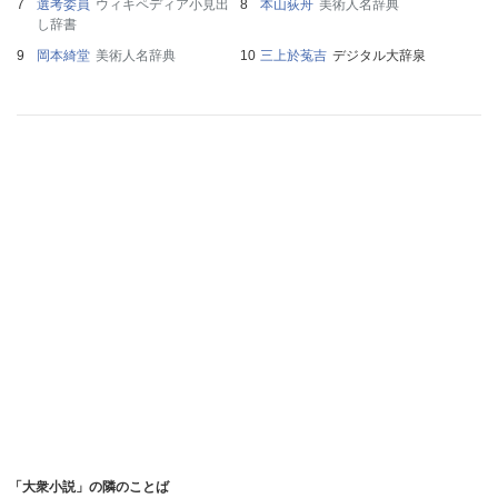
選考委員
ウィキペディア小見出
本山荻舟
美術人名辞典
し辞書
岡本綺堂
美術人名辞典
三上於菟吉
デジタル大辞泉
「大衆小説」の隣のことば