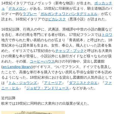
14世紀イタリアでは
ノヴェッラ
（新奇な物語）が生まれ、
ボッカッチ
ョ
「
デカメロン
」がある。15世紀に印刷術が広まり、騎士道物語のパ
ロディー的な
ラブレー
「
ガルガンチュワとパンタグリュエル
」が広く
読まれ、16世紀イタリアでは
ピカレスク
（悪漢小説）が読まれた。
16世紀以降、行商人の中に、武勇談、滑稽譚や中世の小説の翻案など
を含む、本の行商を専門にする者が現れ、17世紀フランスでは
トロワ
地方で作られた青い表紙のものが広まり「青表紙本」と呼ばれた。18
世紀末からは貸本屋も生まれ、女性、奉公人、職人といった読者を集
めた。イギリスでも17世紀頃から
チャップ・ブック
と呼ばれる大衆向
けの簡素な本が登場し、小説以外にも旅行ガイドなど様々なものが扱
われた。その後、
コーヒーハウス
向けの刊行物や、貸出し図書館
(
en:Lending library
)がイギリス、ついでフランス、ドイツでも普及し
たことで、高価な単行本を購入できない庶民も手頃な金額で本を読め
るようになった。18世紀末頃における貸出し図書館の人気作品として
は『
トム・ジョウンズ
』『
アミーリア
』『
ダフニスとクロエ
』『
ファ
ニー・ヒル
』『
ジョゼフ・アンドリュース
』などがあった。
近代以降
欧米では19世紀に同時的に大衆向けの出版業が栄えた。