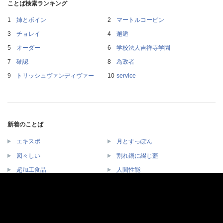
ことば検索ランキング
姉とボイン
マートルコービン
チョレイ
邂逅
オーダー
学校法人吉祥寺学園
確認
為政者
トリッシュヴァンディヴァー
service
新着のことば
エキスポ
月とすっぽん
図々しい
割れ鍋に綴じ蓋
超加工食品
人間性能
テスクリアル
バイオハッキング
頭身
ディノバルド亜種