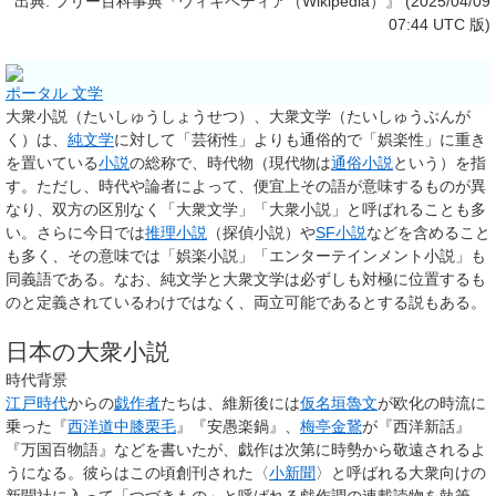
出典: フリー百科事典『ウィキペディア（Wikipedia）』 (2025/04/09
07:44 UTC 版)
ポータル 文学
大衆小説
（たいしゅうしょうせつ）、
大衆文学
（たいしゅうぶんが
く）は、
純文学
に対して「芸術性」よりも通俗的で「娯楽性」に重き
を置いている
小説
の総称で、時代物（現代物は
通俗小説
という）を指
す。ただし、時代や論者によって、便宜上その語が意味するものが異
なり、双方の区別なく「大衆文学」「大衆小説」と呼ばれることも多
い。さらに今日では
推理小説
（探偵小説）や
SF小説
などを含めること
も多く、その意味では「娯楽小説」「エンターテインメント小説」も
同義語である。なお、純文学と大衆文学は必ずしも対極に位置するも
のと定義されているわけではなく、両立可能であるとする説もある。
日本の大衆小説
時代背景
江戸時代
からの
戯作者
たちは、維新後には
仮名垣魯文
が欧化の時流に
乗った『
西洋道中膝栗毛
』『安愚楽鍋』、
梅亭金鵞
が『西洋新話』
『万国百物語』などを書いたが、戯作は次第に時勢から敬遠されるよ
うになる。彼らはこの頃創刊された〈
小新聞
〉と呼ばれる大衆向けの