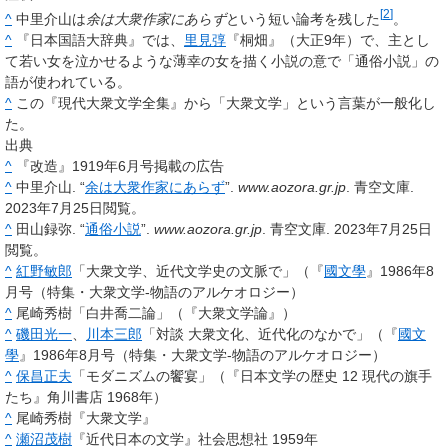
[
2
]
^
中里介山は
余は大衆作家にあらず
という短い論考を残した
。
^
『日本国語大辞典』では、
里見弴
『桐畑』（大正9年）で、主とし
て若い女を泣かせるような薄幸の女を描く小説の意で「通俗小説」の
語が使われている。
^
この『現代大衆文学全集』から「大衆文学」という言葉が一般化し
た。
出典
^
『改造』1919年6月号掲載の広告
^
中里介山. “
余は大衆作家にあらず
”.
www.aozora.gr.jp
. 青空文庫.
2023年7月25日閲覧。
^
田山録弥. “
通俗小説
”.
www.aozora.gr.jp
. 青空文庫. 2023年7月25日
閲覧。
^
紅野敏郎
「大衆文学、近代文学史の文脈で」（『
國文學
』1986年8
月号（特集・大衆文学-物語のアルケオロジー）
^
尾崎秀樹「白井喬二論」（『大衆文学論』）
^
磯田光一
、
川本三郎
「対談 大衆文化、近代化のなかで」（『
國文
學
』1986年8月号（特集・大衆文学-物語のアルケオロジー）
^
保昌正夫
「モダニズムの饗宴」（『日本文学の歴史 12 現代の旗手
たち』角川書店 1968年）
^
尾崎秀樹『大衆文学』
^
瀬沼茂樹
『近代日本の文学』社会思想社 1959年