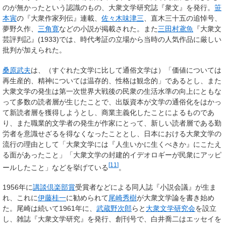
のが無かったという認識のもの、大衆文学研究誌『衆文』を発行。
笹
本寅
の『大衆作家列伝』連載、
佐々木味津三
、直木三十五の追悼号、
夢野久作、
三角寛
などの小説が掲載された。また
三田村鳶魚
『大衆文
芸評判記』(1933)では、時代考証の立場から当時の人気作品に厳しい
批判が加えられた。
桑原武夫
は、（すぐれた文学に比して通俗文学は）「価値については
再生産的、精神については温存的、性格は観念的」であるとし、また
大衆文学の発生は第一次世界大戦後の民衆の生活水準の向上にともな
って多数の読者層が生じたことで、出版資本が文学の通俗化をはかっ
て新読者層を獲得しようとし、商業主義化したことによるものであ
り、また職業的文学者の発生が作家にとって、新しい読者層である勤
労者を意識せざるを得なくなったこととし、日本における大衆文学の
流行の理由として「大衆文学には『人生いかに生くべきか』にこたえ
る面があったこと」「大衆文学の封建的イデオロギーが民衆にアッピ
[
11
]
ールしたこと」などを挙げている
。
1956年に
講談倶楽部賞
受賞者などによる同人誌『小説会議』が生ま
れ、これに
伊藤桂一
に勧められて
尾崎秀樹
が大衆文学論を書き始め
た。尾崎は続いて1961年に、
武蔵野次郎
らと
大衆文学研究会
を設立
し、雑誌『大衆文学研究』を発行、創刊号で、白井喬二はエッセイを