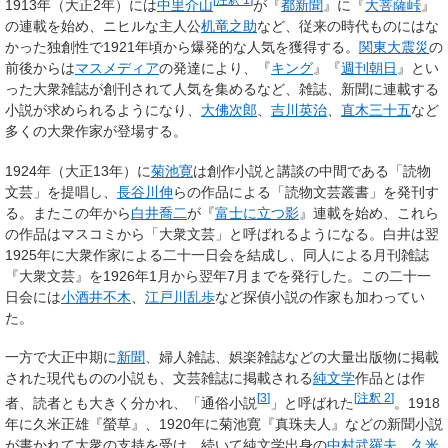
1913年（大正2年）には
中里介山
が『
都新聞
』に『
大菩薩峠
』
の連載を始め、ニヒルな主人公
机竜之助
など、従来の時代ものにはな
かった独創性で1921年頃から爆発的な人気を獲得する。
関東大震災
の
前後からは
マスメディア
の発達により、『
キング
』『
週刊朝日
』とい
った大衆雑誌が創刊されて人気を集めるなど、雑誌、新聞に連載する
小説が求められるようになり、
大佛次郎
、
吉川英治
、
直木三十五
など
多くの大衆作家が登場する。
1924年（大正13年）に
菊池寛
は創作小説と講談の中間である「読物
文芸」を提唱し、
長谷川伸
らの作品による「読物文芸叢書」を発刊す
る。またこの年から
白井喬二
が『
富士に立つ影
』連載を始め、これら
の作品はマスコミから「大衆文芸」と呼ばれるようになる。白井は翌
1925年に大衆作家による二十一日会を結成し、同人による月刊雑誌
『大衆文芸』を1926年1月から翌年7月までを発行した。この二十一
日会には
小酒井不木
、
江戸川乱歩
など探偵小説の作家も加わってい
た。
一方で大正中期に
新聞
、婦人雑誌、娯楽雑誌などの大量出版物に掲載
された現代ものの小説も、文芸雑誌に掲載される
純文学
作品とは作
[
3
]
[
注釈 2
]
者、読者とも大きく分かれ、「通俗小説
」と呼ばれた
。1918
年に久米正雄『螢草』、1920年に菊池寛『真珠夫人』などの新聞小説
が書かれて大衆の支持を受け、続いて純文学出身の
中村武羅夫
、
久米