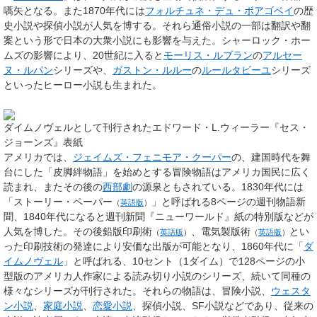
嚆矢となる。また1870年代には
フォルチュネ・デュ・ボアゴベイ
の歴
史小説や探偵小説が人気を博する。それら通俗小説の一部は翻訳や翻
案という形で日本の大衆小説にも影響を与えた。シャーロック・ホー
ムズの影響により、20世紀に入ると
モーリス・ルブラン
の
アルセー
ヌ・ルパン
シリーズや、
ガストン・ルルー
の
ルールタビーユ
シリーズ
といったヒーロー小説も生まれた。
ダイムノヴェルとして刊行されたエドワード・L.ウィーラー『セス・
ジョーンズ』表紙
アメリカでは、
ジェイムズ・フェニモア・クーパー
の、建国時代を舞
台にした「皮脚絆物語」を始めとする冒険物語はアメリカ国民に広く
読まれ、またその後の
西部劇
の源泉ともされている。1830年代には
「
ストーリー・ペーパー
」と呼ばれる8ページの週刊物語新
（
英語版
）
聞、1840年代になると週刊新聞『ニューワールド』紙の特別版などが
人気を博した。その後
鉛版印刷術
、
電気製版術
とい
（
英語版
）
（
英語版
）
った印刷技術の発達により安価な出版が可能となり、1860年代に「
ダ
イムノヴェル
」と呼ばれる、10セント（1ダイム）で128ページの小
型版のアメリカ人作家による読み切り小説のシリーズ、続いて同種の
様々なシリーズが刊行された。それらの物語は、冒険小説、
ウェスタ
ン小説
、
家庭小説
、
恋愛小説
、探偵小説、SF小説などであり、従来の