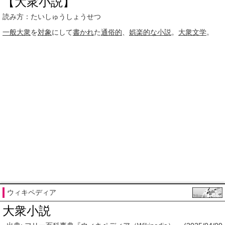
【大衆小説】
読み方：たいしゅうしょうせつ
一般大衆
を
対象
にして
書かれ
た
通俗的
、
娯楽的な
小説
。
大衆文学
。
ウィキペディア
大衆小説