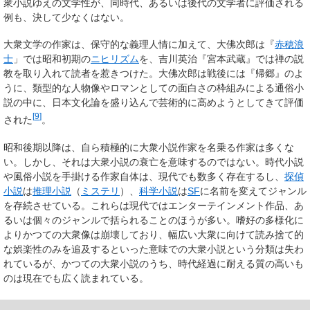
衆小説ゆえの文学性が、同時代、あるいは後代の文学者に評価される
例も、決して少なくはない。
大衆文学の作家は、保守的な義理人情に加えて、大佛次郎は『
赤穂浪
士
」では昭和初期の
ニヒリズム
を、吉川英治『宮本武蔵』では禅の説
教を取り入れて読者を惹きつけた。大佛次郎は戦後には『帰郷』のよ
うに、類型的な人物像やロマンとしての面白さの枠組みによる通俗小
説の中に、日本文化論を盛り込んで芸術的に高めようとしてきて評価
[
9
]
された
。
昭和後期以降は、自ら積極的に大衆小説作家を名乗る作家は多くな
い。しかし、それは大衆小説の衰亡を意味するのではない。時代小説
や風俗小説を手掛ける作家自体は、現代でも数多く存在するし、
探偵
小説
は
推理小説
（
ミステリ
）、
科学小説
は
SF
に名前を変えてジャンル
を存続させている。これらは現代では
エンターテインメント
作品、あ
るいは個々のジャンルで括られることのほうが多い。嗜好の多様化に
よりかつての大衆像は崩壊しており、幅広い大衆に向けて読み捨て的
な娯楽性のみを追及するといった意味での大衆小説という分類は失わ
れているが、かつての大衆小説のうち、時代経過に耐える質の高いも
のは現在でも広く読まれている。