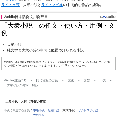
ライト文芸
- 大衆小説と
ライトノベル
の中間的な作品の総称。
Weblio日本語例文用例辞書
「大衆小説」の例文・使い方・用例・文
例
大衆小説
純文学
と大衆小説の
中間
に
位置づけ
られる
小説
Weblio日本語例文用例辞書はプログラムで機械的に例文を生成しているため、不適
切な項目が含まれていることもあります。ご了承くださいませ。
Weblio国語辞典
>
同じ種類の言葉
>
文化
>
文芸
>
小説
>
大衆小説
の意味・解説
「大衆小説」と同じ種類の言葉
大衆小説
小説に関連する言葉
本格小説
短編小説
ピカレスク小説
大河小説