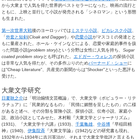
から大衆まで人気を得た世界的ベストセラーになった。映画の流行と
ともに、上映と並行して小説が発売される「シネロマン」という形態
も生まれた。
第一次世界大戦
後のヨーロッパでは
ミステリ小説
、
ピカレスク小説
、
「
外套と短剣
(
Cloak and Dagger
)」や
恋愛小説
がマスコミの発達とと
もに量産された。ホール・ケインなどによる、恋愛や家庭的事件を扱
った問題小説(
problem story
)という分野は女性に人気を持ち、
Sugar
coated problem story
とも呼ばれた。
エドガー・ウォレス
の探偵小説
は非常な人気を得たが、その多作ぶりのため
バーナード・ショー
に
は"Cheap Literature"、共産党の新聞からは"Shocker"といった悪評も
受けた。
大衆文学研究
日夏耿之介
は「明治煽情文芸概論」で、大衆文学（ポピュラー・リテ
ラチュア）に「民衆的なるもの」「民情に媚態を呈したもの」の二様
があると述べ、その分類を冒険小説、探偵小説、伝奇小説、家庭小
説、政治小説としてみせた。木村毅『大衆文学とジャーナリズム』
(1931)、『大衆文学十六講』(1933)、
千葉亀雄
、
中谷博
『早稲田精
神』(1940)、
伊集院斉
『大衆文学論』(1942)などの研究書も現れ、
1932年から1934年に吉川英治が、それまで大衆文学批評と言えるも