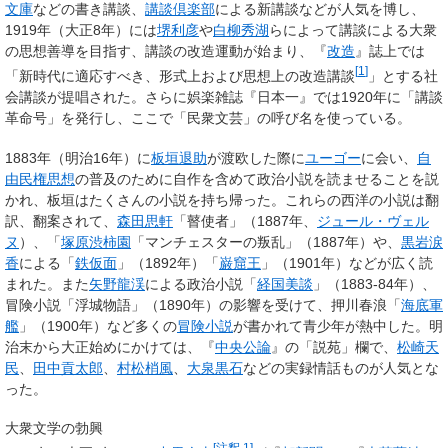
文庫
などの書き講談、
講談倶楽部
による新講談などが人気を博し、
1919年（大正8年）には
堺利彦
や
白柳秀湖
らによって講談による大衆
の思想善導を目指す、講談の改造運動が始まり、『
改造
』誌上では
[
1
]
「新時代に適応すべき、形式上および思想上の改造講談
」とする社
会講談が提唱された。さらに娯楽雑誌『日本一』では1920年に「講談
革命号」を発行し、ここで「民衆文芸」の呼び名を使っている。
1883年（明治16年）に
板垣退助
が渡欧した際に
ユーゴー
に会い、
自
由民権思想
の普及のために自作を含めて政治小説を読ませることを説
かれ、板垣はたくさんの小説を持ち帰った。これらの西洋の小説は翻
訳、翻案されて、
森田思軒
「瞽使者」（1887年、
ジュール・ヴェル
ヌ
）、「
塚原渋柿園
「マンチェスターの叛乱」（1887年）や、
黒岩涙
香
による「
鉄仮面
」（1892年）「
巌窟王
」（1901年）などが広く読
まれた。また
矢野龍渓
による政治小説「
経国美談
」（1883-84年）、
冒険小説「浮城物語」（1890年）の影響を受けて、押川春浪「
海底軍
艦
」（1900年）など多くの
冒険小説
が書かれて青少年が熱中した。明
治末から大正始めにかけては、『
中央公論
』の「説苑」欄で、
松崎天
民
、
田中貢太郎
、
村松梢風
、
大泉黒石
などの実録情話ものが人気とな
った。
大衆文学の勃興
[
注釈 1
]