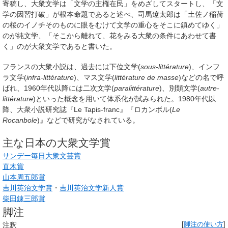
寄稿し、大衆文学は「文学の主権在民」をめざしてスタートし、「文
学の因習打破」が根本命題であると述べ、司馬遼太郎は「土佐ノ稲荷
の桜のイノチそのものに眼をむけて文学の重心をそこに鎮めてゆく」
のが純文学、「そこから離れて、花をみる大衆の条件にあわせて書
く」のが大衆文学であると書いた。
フランスの大衆小説は、過去には下位文学(
sous-littérature
)、インフ
ラ文学(
infra-littérature
)、マス文学(
littérature de masse
)などの名で呼
ばれ、1960年代以降には二次文学(
paralittérature
)、別類文学(
autre-
littérature
)といった概念を用いて体系化が試みられた。1980年代以
降、大衆小説研究誌『Le Tapis-franc』『ロカンボル(
Le
Rocanbole
)』などで研究がなされている。
主な日本の大衆文学賞
サンデー毎日大衆文芸賞
直木賞
山本周五郎賞
吉川英治文学賞
・
吉川英治文学新人賞
柴田錬三郎賞
脚注
注釈
[
脚注の使い方
]