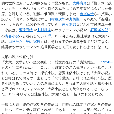
的な世界における人間像を描く作品が現れ、
大井廣介
は『樅ノ木は残
った』を「刀をふりまわすヒロイズムをはじめて本質的に否定した長
篇」と評している。戦後の価値観の転換はまた、
吉屋信子
らの貞操小
説から「肉体」を思想とする
田村泰次郎
や
舟橋聖一
らを経て「姦通」
や「よろめき」に関心を移していき、
佐々木邦
などん小市民的ユーモ
ア小説は、
源氏鶏太
や
中村武志
のサラリーマン小説や、
石坂洋次郎
ら
[
8
]
の
青春小説
へと移行していく
。1950年から長期連載された大河小
説、
山岡荘八
『
徳川家康
』は、それまでの家康像を覆すだけでなく、
経営者やサラリーマンの処世哲学として広く読まれるようになった。
大衆小説の位置付け
「大衆」文学という語の初出は、博文館発行の『講談雑誌』（
1924年
春の号）に使われた、「見よ、大衆文学のこの偉観」という惹句とさ
れている。この当時は、探偵小説、恋愛通俗小説はまだ「大衆小説」
とは呼ばれておらず、主として「高等講談」と呼ばれた時代小説、歴
史小説を指していた。この造語により、それまで人情小説・風俗小説
と呼ばれていたジャンルが、大衆小説として統合されることになっ
た。1935年頃からは通俗小説は大衆小説と一括りのものとなる。
一般に大衆小説の作家やその作品は、同時代の純文学作家とその作品
に比べ、不当に低く評価されがちである。しかし、大衆小説の持つ大