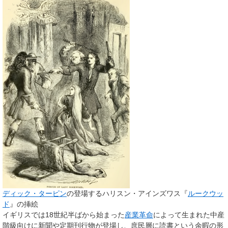
ディック・ターピン
の登場するハリスン・アインズワス『
ルークウッ
ド
』の挿絵
イギリスでは18世紀半ばから始まった
産業革命
によって生まれた中産
階級向けに新聞や定期刊行物が登場し、庶民層に読書という余暇の形