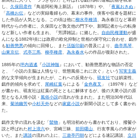
新聞社に入って「つづきもの」と呼ばれる戯作調の連載読物を執筆
し、
久保田彦作
『鳥追阿松海上新話』（1878年）や、「
夜嵐おきぬ
」
「
高橋お伝
」などの実録毒婦もの、幕末の事件、侠客や役者を題材に
した作品が人気となる。この頃は他に
柳水亭種清
、為永春江など幕府
時代からの作者に、久保田など魯文他の門下や、新聞記者からの転身
など新しい作者も生まれ、『芳譚雑誌』に拠した。
自由民権運動
が盛
んになる1882年頃には政府の欧化抑制と世相の保守化に合わせ、戯作
も
勧善懲悪
の傾向に回帰し、また
活版印刷
の普及により、
曲亭馬琴
、
山東京伝
、
式亭三馬
、
柳亭種彦
、
為永春水
らの作品が復刻された。
1885年の
坪内逍遙
『
小説神髄
』において、勧善懲悪的な物語の否定
と、「小説の主脳は人情なり、世態風俗これに次ぐ」という
写実主義
的な文学傾向が生まれたが、これへの反発から、
硯友社
では娯楽性、
戯作的傾向を求めて、
尾崎紅葉
らによる「
金色夜叉
」（1897年）など
が書かれ、硯友社は紅葉の死とともに解体するが、後の大衆小説の原
型となる人情小説・
風俗小説
の流れが生まれた。また明治30年代以
来、
菊池幽芳
や
小杉天外
などの
家庭小説
が新聞小説として多く書かれ
た。
戯作文学の流れを汲む「
髷物
」も明治初めから書かれており、撥鬢小
説と呼ばれた
村上浪六
や、宮崎三昧、
前田曙山
、行友李風らの作家が
いた。また
講談
の流れの上に、
三遊亭円朝
などによる速記講談、
立川