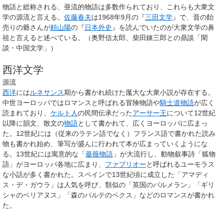
物語と総称される、亜流的物語は多数作られており、これらも大衆文
学の源流と言える。
佐藤春夫
は1968年9月の『
三田文学
』で、昔の飴
売りの爺さんが
頼山陽
の『
日本外史
』を読んでいたのが大衆文学の鼻
祖と言えると述べている。（奥野信太郎、柴田錬三郎との鼎談「閑
談・中国文学」）
西洋文学
源流
西洋
には
ルネサンス
期から書かれ続けた厖大な大衆小説が存在する。
中世ヨーロッパでは
ロマンス
と呼ばれる冒険物語や
騎士道物語
が広く
読まれており、
ケルト人
の民間伝承だった
アーサー王
について12世紀
以降に韻文、散文の
物語
として書かれて、広くヨーロッパに広まっ
た。12世紀には（従来のラテン語でなく）フランス語で書かれた読み
物も書かれ始め、筆写が盛んに行われて本が広まっていくようにな
る。13世紀には寓意的な「
薔薇物語
」が大流行し、動物叙事詩「狐物
語」がヨーロッパ各地に広まり、
ファブリオー
と呼ばれるユーモラス
な小話が多く書かれた。スペインで13世紀頃に成立した「アマディ
ス・デ・ガウラ」は人気を呼び、類似の「英国のパルメラン」「ギリ
シャのベリアヌス」「森のパルテのペクス」などのロマンスが書かれ
た。