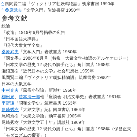
^
風間賢二編『ヴィクトリア朝妖精物語』筑摩書房 1990年
^
桑原武夫
『文学入門』岩波書店 1950年
参考文献
総論
『改造』1919年6月号掲載の広告
『日本国語大辞典』
『現代大衆文学全集』
桑原武夫
『文学入門』岩波書店 1950年
『國文學』1986年8月号（特集・大衆文学-物語のアルケオロジー）
『日本文学の歴史 12 現代の旗手たち』角川書店 1968年
瀬沼茂樹『近代日本の文学』社会思想社 1959年
風間賢二編『ヴィクトリア朝妖精物語』筑摩書房 1990年
日本の大衆文学
中村光夫
『風俗小説論』新潮社 1958年
柳田泉
、
勝本清一郎
他『座談会 明治文学史』岩波書店 1961年
平野謙
『昭和文学史』筑摩書房 1963年
尾崎秀樹
『大衆文学』紀伊國屋書店 1964年
尾崎秀樹『大衆文学論』勁草書房 1965年
尾崎秀樹『大衆文学五十年』講談社 1969年
『日本文学の歴史 12 現代の旗手たち』角川書店 1968年（保昌正夫
「モダニズムの饗宴」）