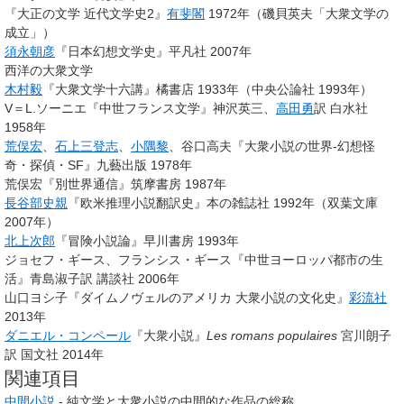
『大正の文学 近代文学史2』
有斐閣
1972年（磯貝英夫「大衆文学の
成立」）
須永朝彦
『日本幻想文学史』平凡社 2007年
西洋の大衆文学
木村毅
『大衆文学十六講』橘書店 1933年（中央公論社 1993年）
V＝L.ソーニエ『中世フランス文学』神沢英三、
高田勇
訳 白水社
1958年
荒俣宏
、
石上三登志
、
小隅黎
、谷口高夫『大衆小説の世界-幻想怪
奇・探偵・SF』九藝出版 1978年
荒俣宏『別世界通信』筑摩書房 1987年
長谷部史親
『欧米推理小説翻訳史』本の雑誌社 1992年（双葉文庫
2007年）
北上次郎
『冒険小説論』早川書房 1993年
ジョセフ・ギース、フランシス・ギース『中世ヨーロッパ都市の生
活』青島淑子訳 講談社 2006年
山口ヨシ子『ダイムノヴェルのアメリカ 大衆小説の文化史』
彩流社
2013年
ダニエル・コンペール
『大衆小説』
Les romans populaires
宮川朗子
訳 国文社 2014年
関連項目
中間小説
- 純文学と大衆小説の中間的な作品の総称