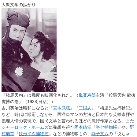
大衆文学の拡がり
『鞍馬天狗』は幾度も映画化された。（
嵐寛寿郎
主演『鞍馬天狗 龍攘
虎搏の巻』（1938,日活））
吉川英治は昭和になると『
宮本武蔵
』『
三国志
』『梅里先生行状記』
など、時代に順応しながら、西洋ロマンの方法と日本的な英雄崇拝や
義理人情の表現で、国民文学と言われるほどの流行作家となる。また
シャーロック・ホームズ
に発想を得た
岡本綺堂
『
半七捕物帳
』や、
野
村胡堂
『
銭形平次捕物控
』などの捕物帳もの、
獅子文六
の『悦ちゃ