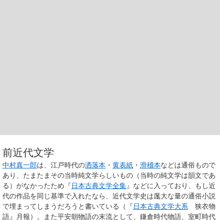
前近代文学
中村真一郎
は、江戸時代の
洒落本
・
黄表紙
・
滑稽本
などは通俗もので
あり、たまたまその当時純文学らしいもの（当時の純文学は韻文であ
る）がなかったため『
日本古典文学全集
』などに入っており、もし近
代の作品を同じ基準で入れたなら、近代文学史は厖大な量の通俗小説
で埋まってしまうだろうと書いている（『
日本古典文学大系
狭衣物
語』月報）。また平安朝物語の末流として、鎌倉時代物語、室町時代