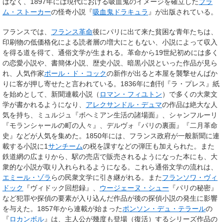
はなく、1897年には現代における吸血鬼のイメージを確立した
ブラ
ム・ストーカー
の怪奇小説『
吸血鬼ドラキュラ
』が出版されている。
フランスでは、
フランス革命
後にパリに出て来た貧困な青年たちは、
印刷物の低価格化による読者層の増大にともない、小説によって収入
を得る道を得て、通俗文学が生まれる。革命から19世紀初めには多く
の恋愛小説や、書簡体小説、歴史小説、暗黒小説といった作品が見ら
れ、人気作家
ポール・ド・コック
の新作が出ると本屋を襲撃せんばか
りに客が押し寄せたと言われている。1836年に創刊『ラ・プレス』紙
を始めとして、新聞連載小説（
ロマン・フィユトン
）で多くの大衆文
学が書かれるようになり、
アレクサンドル・デュマ
の作品は絶大な人
気を持ち、ミュルジュ『ボヘミアン生活の諸場面』、シャンフルーリ
『モランシャールの町の人々』、デルヴォ『パリの裏面』『二月革命
史』などが人気を集めた。1850年には、フランス政府が一般新聞に連
載する小説に1
サンチーム
の税を課すなどの弾圧も加えられた。また
鉄道網の広まりから、駅の売店で販売されるようになった本にも、大
衆的な小説が取り入れられるようになる。これら通俗文学の流れは、
エミール・ゾラ
らの民衆文学に引き継がれる。また
フランソワ・ヴィ
ドック
『ヴィドック回想録』、
ウージェーヌ・シュー
『パリの秘密』
など犯罪や探偵の要素が入り込んだ作品が後の探偵小説の発生に影響
を与えた。1857年から連載が始まった
ポンソン・デュ・テラール
の
『
ロカンボル
』は、主人公が幾度も登場（復活）するシリーズ作品の