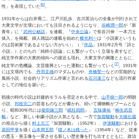
[
6
]
性」を表現していた
。
1931年からは白井喬二、江戸川乱歩、吉川英治らの全集が刊行されて
大衆文学が文壇においても注目されるようになり、
谷崎潤一郎
が『新
青年』に「
武州公秘話
」を連載、『
中央公論
』で長谷川伸「一本刀土
俵入」を掲載、婦人雑誌の連載を始めた
横光利一
は「小説家というも
のは芸術家であるよりない方がいい」（『
作品
』1931年2月号「詩と
小説」）とのちの「純粋小説論」にも繋がっていく立場を表すなど、
純文学作家の大衆的傾向への接近も現れ、大衆文学の興隆とともに、
[
7
]
純文学の危機論、文芸復興といった運動にも繋がっていく
。1931年
には文壇内でも、
丹羽文雄
のマダムものや、
舟橋聖一
などの官能的な
風俗小説、社会的リアリズム作家と言われる
石川達三
なども流行作家
としての地位を築いた。
戦後の時代小説は封建的モラルを否定される中で、
山手樹一郎
の明朗
小説、
邦枝完二
の芸道ものなどが書かれ、続いて捕物帳がブームとな
り、昭和30年代には
柴田錬三郎
『
眠狂四郎
』、
五味康祐
『
柳生武芸
帳
』など、新しい剣豪小説が人気となる。一方で
加賀騒動
を
大槻伝蔵
の視点から描く
村上元三
『加賀騒動』（1952年）、
伊達騒動
における
原田甲斐
を描く
山本周五郎
『
樅ノ木は残った
』（1954年）など、従来
の悪玉・善玉像を一変させる新しい歴史像を打ち出すとともに、政治