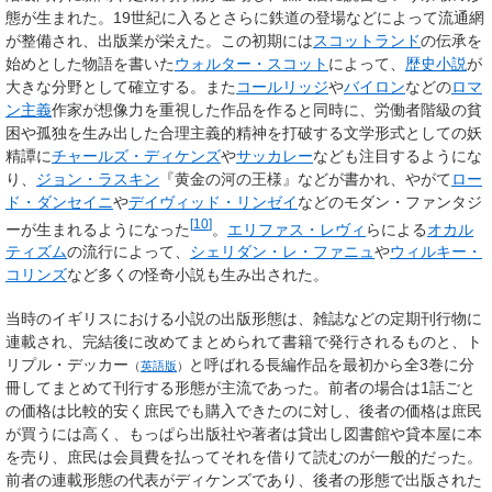
態が生まれた。19世紀に入るとさらに鉄道の登場などによって流通網
が整備され、出版業が栄えた。この初期には
スコットランド
の伝承を
始めとした物語を書いた
ウォルター・スコット
によって、
歴史小説
が
大きな分野として確立する。また
コールリッジ
や
バイロン
などの
ロマ
ン主義
作家が想像力を重視した作品を作ると同時に、労働者階級の貧
困や孤独を生み出した合理主義的精神を打破する文学形式としての妖
精譚に
チャールズ・ディケンズ
や
サッカレー
なども注目するようにな
り、
ジョン・ラスキン
『黄金の河の王様』などが書かれ、やがて
ロー
ド・ダンセイニ
や
デイヴィッド・リンゼイ
などのモダン・ファンタジ
[
10
]
ーが生まれるようになった
。
エリファス・レヴィ
らによる
オカル
ティズム
の流行によって、
シェリダン・レ・ファニュ
や
ウィルキー・
コリンズ
など多くの怪奇小説も生み出された。
当時のイギリスにおける小説の出版形態は、雑誌などの定期刊行物に
連載され、完結後に改めてまとめられて書籍で発行されるものと、
ト
リプル・デッカー
と呼ばれる長編作品を最初から全3巻に分
（
英語版
）
冊してまとめて刊行する形態が主流であった。前者の場合は1話ごと
の価格は比較的安く庶民でも購入できたのに対し、後者の価格は庶民
が買うには高く、もっぱら出版社や著者は貸出し図書館や貸本屋に本
を売り、庶民は会員費を払ってそれを借りて読むのが一般的だった。
前者の連載形態の代表がディケンズであり、後者の形態で出版された