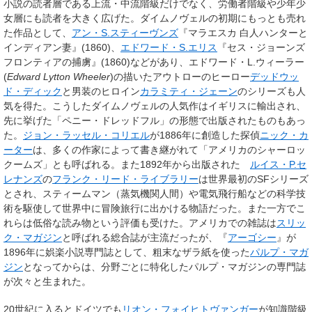
小説の読者層である上流・中流階級だけでなく、労働者階級や少年少
女層にも読者を大きく広げた。ダイムノヴェルの初期にもっとも売れ
た作品として、
アン・S.スティーヴンズ
『マラエスカ 白人ハンターと
インディアン妻』(1860)、
エドワード・S.エリス
『セス・ジョーンズ
フロンティアの捕虜』(1860)などがあり、エドワード・L.ウィーラー
(
Edward Lytton Wheeler
)の描いたアウトローのヒーロー
デッドウッ
ド・ディック
と男装のヒロイン
カラミティ・ジェーン
のシリーズも人
気を得た。こうしたダイムノヴェルの人気作はイギリスに輸出され、
先に挙げた「ペニー・ドレッドフル」の形態で出版されたものもあっ
た。
ジョン・ラッセル・コリエル
が1886年に創造した探偵
ニック・カ
ーター
は、多くの作家によって書き継がれて「アメリカのシャーロッ
クームズ」とも呼ばれる。また1892年から出版された
ルイス・P.セ
レナンズ
の
フランク・リード・ライブラリー
は世界最初のSFシリーズ
とされ、スティームマン（蒸気機関人間）や電気飛行船などの科学技
術を駆使して世界中に冒険旅行に出かける物語だった。また一方でこ
れらは低俗な読み物という評価も受けた。アメリカでの雑誌は
スリッ
ク・マガジン
と呼ばれる総合誌が主流だったが、『
アーゴシー
』が
1896年に娯楽小説専門誌として、粗末なザラ紙を使った
パルプ・マガ
ジン
となってからは、分野ごとに特化したパルプ・マガジンの専門誌
が次々と生まれた。
20世紀に入るとドイツでも
リオン・フォイヒトヴァンガー
が知識階級