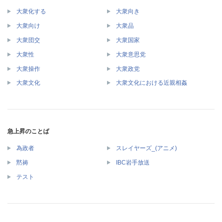
大衆化する
大衆向き
大衆向け
大衆品
大衆団交
大衆国家
大衆性
大衆意思党
大衆操作
大衆政党
大衆文化
大衆文化における近親相姦
急上昇のことば
為政者
スレイヤーズ_(アニメ)
黙祷
IBC岩手放送
テスト