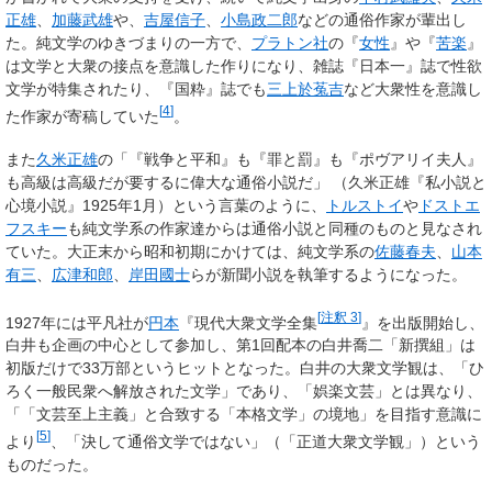
正雄
、
加藤武雄
や、
吉屋信子
、
小島政二郎
などの通俗作家が輩出し
た。純文学のゆきづまりの一方で、
プラトン社
の『
女性
』や『
苦楽
』
は文学と大衆の接点を意識した作りになり、雑誌『日本一』誌で性欲
文学が特集されたり、『国粋』誌でも
三上於菟吉
など大衆性を意識し
[
4
]
た作家が寄稿していた
。
また
久米正雄
の「『戦争と平和』も『罪と罰』も『ポヴアリイ夫人』
も高級は高級だが要するに偉大な通俗小説だ」 （久米正雄『私小説と
心境小説』1925年1月）という言葉のように、
トルストイ
や
ドストエ
フスキー
も純文学系の作家達からは通俗小説と同種のものと見なされ
ていた。大正末から昭和初期にかけては、純文学系の
佐藤春夫
、
山本
有三
、
広津和郎
、
岸田國士
らが新聞小説を執筆するようになった。
[
注釈 3
]
1927年には平凡社が
円本
『現代大衆文学全集
』を出版開始し、
白井も企画の中心として参加し、第1回配本の白井喬二「新撰組」は
初版だけで33万部というヒットとなった。白井の大衆文学観は、「ひ
ろく一般民衆へ解放された文学」であり、「娯楽文芸」とは異なり、
「「文芸至上主義」と合致する「本格文学」の境地」を目指す意識に
[
5
]
より
、「決して通俗文学ではない」（「正道大衆文学観」）という
ものだった。