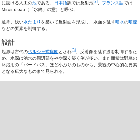
[
2
]
に設ける人工の
池
である。
日本語
訳では
反射池
、
フランス語
では
Miroir d'eau
（「水鏡」の意）と呼ぶ。
通常、浅い
水たまり
を築いて反射面を形成し、水面を乱す
噴水
の
噴流
などの要素を制御する。
設計
[
3
]
起源は古代の
ペルシャ式庭園
とされ
、反射像を乱す波を制御するた
め、水深は池水の周辺部をやや深く築く例が多い。また面積は野鳥の
沐浴用の「バードバス」ほど小ぶりのものから、景観の中心的な要素
となる広大なものまで見られる。