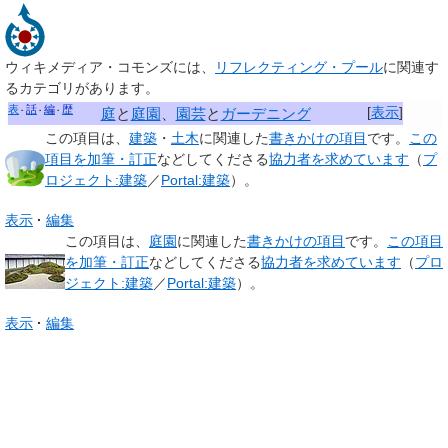
ウィキメディア・コモンズには、
リフレクティング・プール
に関連す
るカテゴリがあります。
表
話
編
歴
[
表示
]
庭
と
庭園
、
園芸
と
ガーデニング
この項目は、
建築
・
土木
に関連した
書きかけの項目
です。
この
項目を加筆・訂正
などしてくださる
協力者を求めています
（
プ
ロジェクト:建築
／
Portal:建築
）。
表示
編集
この項目は、
庭園
に関連した
書きかけの項目
です。
この項目
を加筆・訂正
などしてくださる
協力者を求めています
（
プロ
ジェクト:建築
／
Portal:建築
）。
表示
編集