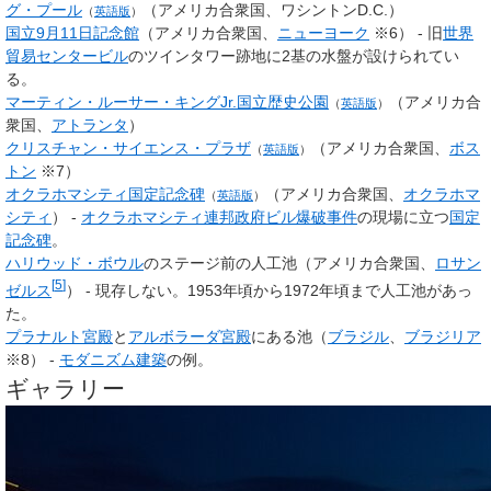
グ・プール
（アメリカ合衆国、ワシントンD.C.）
（
英語版
）
国立9月11日記念館
（アメリカ合衆国、
ニューヨーク
※6） - 旧
世界
貿易センタービル
のツインタワー跡地に2基の水盤が設けられてい
る。
マーティン・ルーサー・キングJr.国立歴史公園
（アメリカ合
（
英語版
）
衆国、
アトランタ
）
クリスチャン・サイエンス・プラザ
（アメリカ合衆国、
ボス
（
英語版
）
トン
※7）
オクラホマシティ国定記念碑
（アメリカ合衆国、
オクラホマ
（
英語版
）
シティ
） -
オクラホマシティ連邦政府ビル爆破事件
の現場に立つ
国定
記念碑
。
ハリウッド・ボウル
のステージ前の人工池（アメリカ合衆国、
ロサン
[
5
]
ゼルス
） - 現存しない。1953年頃から1972年頃まで人工池があっ
た。
プラナルト宮殿
と
アルボラーダ宮殿
にある池（
ブラジル
、
ブラジリア
※8） -
モダニズム建築
の例。
ギャラリー