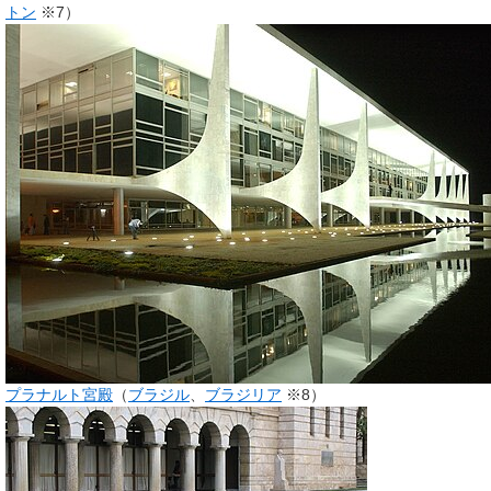
トン
※7）
プラナルト宮殿
（
ブラジル
、
ブラジリア
※8）