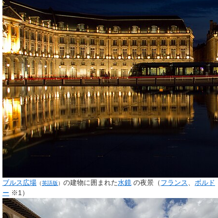
ブルス広場
の建物に囲まれた
水鏡
の夜景（
フランス
、
ボルド
（
英語版
）
ー
※1）