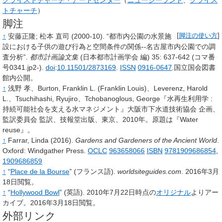
トチャーチ
）
脚注
↑
安藤正隆
;
松本 直司
(2000-10).
“都市内公園の水景施
[
脚注の使い方
]
設における子供の遊び行為と空間条件の関係--名古屋市内公園での調
査分析”.
都市計画論文集
(日本都市計画学会 編)
35
: 637-642 (コマ番
号0341.jp2
‐
).
doi
:
10.11501/2873169
.
ISSN
0916-0647
.
国立国会図書
館内公開。
↑
浅野 孝、Burton, Franklin L. (Franklin Louis)、Leverenz, Harold
L.、Tsuchihashi, Ryujiro、Tchobanoglous, George『水再生利用学
:
持続可能社会を支える水マネジメント』大阪市下水道技術協会 企画、
監訳委員会 監訳、技報堂出版、東京、2010年。
原題は『Water
reuse』。
↑
Farrar,
Linda
(2016).
Gardens and Gardeners of the Ancient World
.
Oxford: Windgather Press.
OCLC
963658066
ISBN
9781909686854
,
1909686859
↑
“
Place de la Bourse
”
(フランス語).
worldsiteguides.com
.
2016年3月
18日閲覧。
↑
“
Hollywood Bowl
”
(英語).
2010年7月22日時点の
オリジナル
よりアー
カイブ。2016年3月18日閲覧。
外部リンク