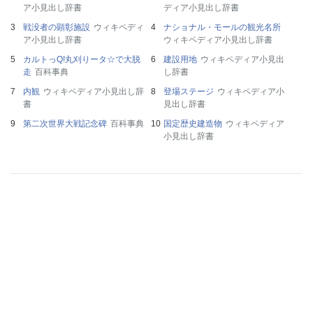
ア小見出し辞書
ディア小見出し辞書
戦没者の顕彰施設
ウィキペディ
ナショナル・モールの観光名所
ア小見出し辞書
ウィキペディア小見出し辞書
カルトっQ!丸刈りータ☆で大脱
建設用地
ウィキペディア小見出
走
百科事典
し辞書
内観
ウィキペディア小見出し辞
登場ステージ
ウィキペディア小
書
見出し辞書
第二次世界大戦記念碑
百科事典
国定歴史建造物
ウィキペディア
小見出し辞書