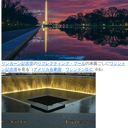
リンカーン記念堂
の
リフレクティング・プール
の水面ごしに
ワシント
ン記念塔
を見る（
アメリカ合衆国
、
ワシントンD.C.
※5）