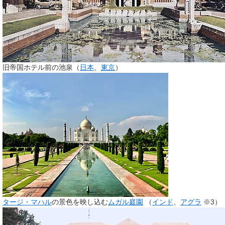
旧帝国ホテル前の池泉（
日本
、
東京
）
タージ・マハル
の景色を映し込む
ムガル庭園
（
インド
、
アグラ
※3）