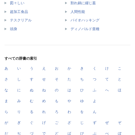
図々しい
割れ鍋に綴じ蓋
超加工食品
人間性能
テスクリアル
バイオハッキング
頭身
ディノバルド亜種
すべての辞書の索引
あ
い
う
え
お
か
き
く
け
こ
さ
し
す
せ
そ
た
ち
つ
て
と
な
に
ぬ
ね
の
は
ひ
ふ
へ
ほ
ま
み
む
め
も
や
ゆ
よ
ら
り
る
れ
ろ
わ
を
ん
が
ぎ
ぐ
げ
ご
ざ
じ
ず
ぜ
ぞ
だ
ぢ
づ
で
ど
ば
び
ぶ
べ
ぼ