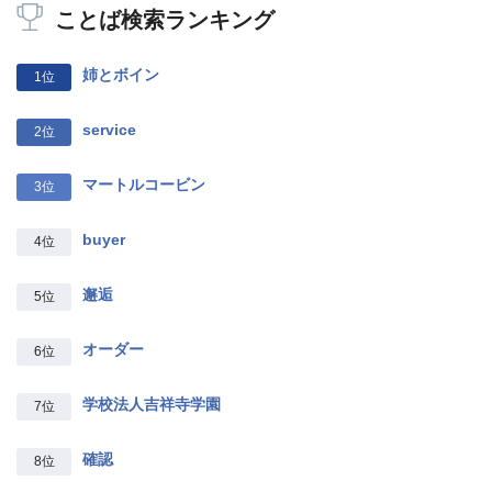
ことば検索ランキング
姉とボイン
1位
service
2位
マートルコービン
3位
buyer
4位
邂逅
5位
オーダー
6位
学校法人吉祥寺学園
7位
確認
8位