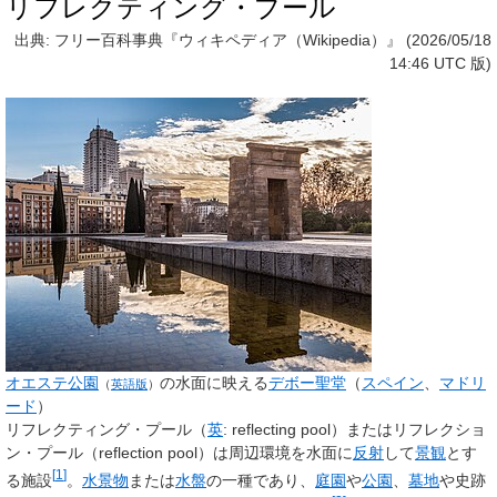
リフレクティング・プール
出典: フリー百科事典『ウィキペディア（Wikipedia）』 (2026/05/18
14:46 UTC 版)
オエステ公園
の水面に映える
デボー聖堂
（
スペイン
、
マドリ
（
英語版
）
ード
）
リフレクティング・プール
（
英
:
reflecting pool
）または
リフレクショ
ン・プール
（
reflection pool
）は周辺環境を水面に
反射
して
景観
とす
[
1
]
る施設
。
水景物
または
水盤
の一種であり、
庭園
や
公園
、
墓地
や史跡