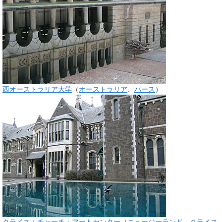
西オーストラリア大学
（
オーストラリア
、
パース
）
クライストチャーチ・アートセンター
（
ニュージーランド
、
クライス