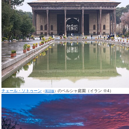
チェール・ソトゥーン
のペルシャ庭園（イラン ※4）
（
英語版
）