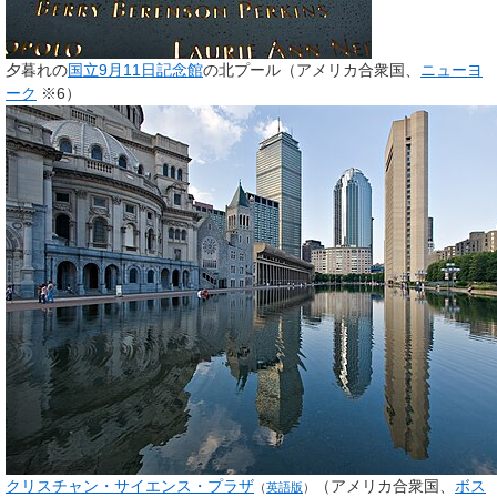
夕暮れの
国立9月11日記念館
の北プール（アメリカ合衆国、
ニューヨ
ーク
※6）
クリスチャン・サイエンス・プラザ
（アメリカ合衆国、
ボス
（
英語版
）