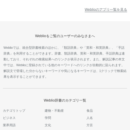
Weblioのアプリ一覧を見る
Weblioをご覧のユーザーのみなさまへ
Weblioでは、統合型辞書検索のほかに、「類語辞典」や「英和・和英辞典」、「手話
辞典」を利用することができます。辞書、類語辞典、英和・和英辞典、手話辞典は連
動しており、それぞれの検索結果へのリンクが表示されます。また、解説記事の本文
中では、Weblioに登録されている他のキーワードへのリンクが自動的に貼られます。
解説文で登場した分からないキーワードや気になるキーワードは、1クリックで検索結
果を表示することができます。
Weblio辞書のカテゴリ一覧
カテゴリトップ
建物・不動産
食品
ビジネス
学問
人名
業界用語
文化
方言