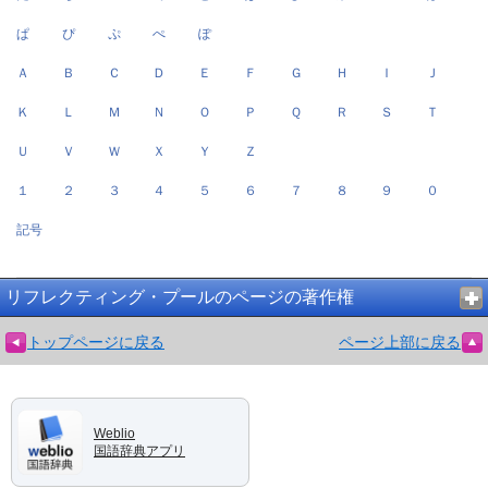
ぱ
ぴ
ぷ
ぺ
ぽ
Ａ
Ｂ
Ｃ
Ｄ
Ｅ
Ｆ
Ｇ
Ｈ
Ｉ
Ｊ
Ｋ
Ｌ
Ｍ
Ｎ
Ｏ
Ｐ
Ｑ
Ｒ
Ｓ
Ｔ
Ｕ
Ｖ
Ｗ
Ｘ
Ｙ
Ｚ
１
２
３
４
５
６
７
８
９
０
記号
リフレクティング・プールのページの著作権
トップページに戻る
ページ上部に戻る
Weblio
国語辞典アプリ