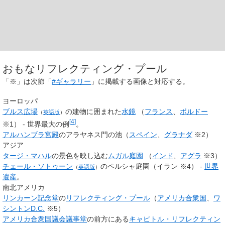
おもなリフレクティング・プール
「※」は次節「
#ギャラリー
」に掲載する画像と対応する。
ヨーロッパ
ブルス広場
の建物に囲まれた
水鏡
（
フランス
、
ボルドー
（
英語版
）
[
4
]
※1） - 世界最大の例
。
アルハンブラ宮殿
のアラヤネス門の池（
スペイン
、
グラナダ
※2）
アジア
タージ・マハル
の景色を映し込む
ムガル庭園
（
インド
、
アグラ
※3）
チェール・ソトゥーン
のペルシャ庭園（イラン ※4） -
世界
（
英語版
）
遺産
。
南北アメリカ
リンカーン記念堂
の
リフレクティング・プール
（
アメリカ合衆国
、
ワ
シントンD.C.
※5）
アメリカ合衆国議会議事堂
の前方にある
キャピトル・リフレクティン