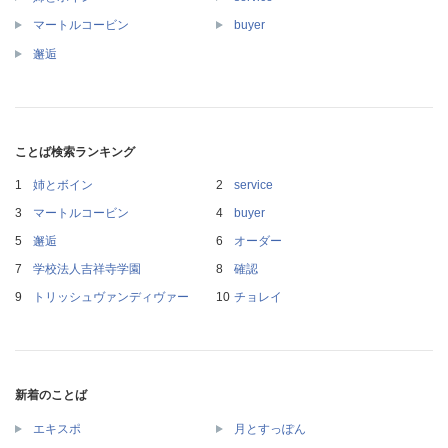
マートルコービン
buyer
邂逅
ことば検索ランキング
姉とボイン
service
マートルコービン
buyer
邂逅
オーダー
学校法人吉祥寺学園
確認
トリッシュヴァンディヴァー
チョレイ
新着のことば
エキスポ
月とすっぽん