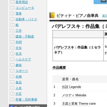
業界用語
＋
コンピュータ
＋
電車
＋
ピティナ・ピアノ曲事典
索
自動車・バイク
＋
船
＋
パデレフスキ：作品集（
工学
＋
建築・不動産
＋
学問
＋
M
パデレフスキ
：作品集（ミセラ
文化
＋
ネア）
p
生活
＋
ヘルスケア
＋
趣味
＋
作品概要
スポーツ
＋
生物
＋
楽章・曲名
食品
＋
1
伝説
Legende
人名
＋
方言
＋
2
メロディ
Melodie
辞書・百科事典
＋
3
主題と変奏
Theme
varie