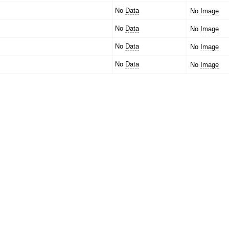
No
Data
No
Image
No
Data
No
Image
No
Data
No
Image
No
Data
No
Image