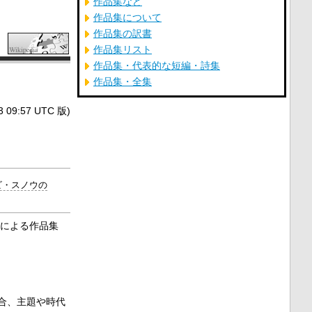
作品集など
作品集について
作品集の訳書
作品集リスト
作品集・代表的な短編・詩集
作品集・全集
9:57 UTC 版)
ビ・スノウの
による作品集
合、主題や時代