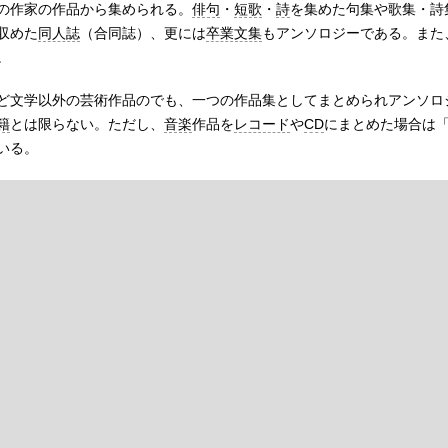
の作家の作品から集められる。
俳句
・
短歌
・
詩
を集めた句集や歌集・詩
収めた
同人誌
（合同誌）、更には
卒業文集
もアンソロジーである。また
。
ど文学以外の芸術作品のでも、一つの作品集としてまとめられアンソロ
籍
とは限らない。ただし、
音楽
作品を
レコード
や
CD
にまとめた場合は
いる。