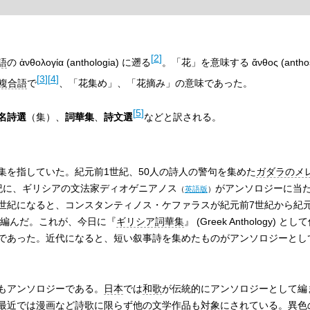
[
2
]
語
の
ἀνθολογία
(
anthologia
) に遡る
。「花」を意味する
ἄνθος
(
antho
[
3
]
[
4
]
複合語
で
、「花集め」、「花摘み」の意味であった。
[
5
]
名詩選
（集）、
詞華集
、
詩文選
などと訳される。
集を指していた。紀元前1世紀、50人の詩人の警句を集めた
ガダラのメ
紀に、ギリシアの文法家
ディオゲニアノス
がアンソロジーに当た
（
英語版
）
世紀になると、コンスタンティノス・ケファラスが紀元前7世紀から紀元
詩を編んだ。これが、今日に『
ギリシア詞華集
』 (Greek Anthology)
であった。近代になると、短い叙事詩を集めたものがアンソロジーとし
もアンソロジーである。
日本
では
和歌
が伝統的にアンソロジーとして編
最近では
漫画
など詩歌に限らず他の文学作品も対象にされている。異色