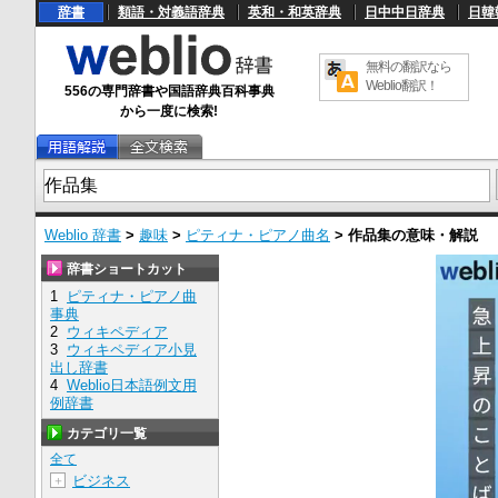
辞書
類語・対義語辞典
英和・和英辞典
日中中日辞典
日韓
無料の翻訳なら
Weblio翻訳！
556の専門辞書や国語辞典百科事典
から一度に検索!
Weblio 辞書
>
趣味
>
ピティナ・ピアノ曲名
>
作品集
の意味・解説
辞書ショートカット
1
ピティナ・ピアノ曲
事典
2
ウィキペディア
3
ウィキペディア小見
出し辞書
4
Weblio日本語例文用
例辞書
カテゴリ一覧
全て
ビジネス
＋