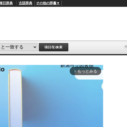
韓日辞典
古語辞典
その他の辞書▼
もっとみる
arrow_forward_ios