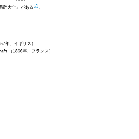
[
7
]
弔辞大全』がある
。
557年、イギリス）
rain
（1866年、フランス）