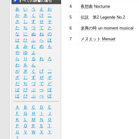
すべての辞書の索引
4
夜想曲
Nocturne
あ
い
う
え
お
か
き
く
け
こ
5
伝説
第2
Legende
No.2
さ
し
す
せ
そ
た
ち
つ
て
と
6
楽興の時
un moment
musical
な
に
ぬ
ね
の
7
メヌエット
Menuet
は
ひ
ふ
へ
ほ
ま
み
む
め
も
や
ゆ
よ
ら
り
る
れ
ろ
わ
を
ん
が
ぎ
ぐ
げ
ご
ざ
じ
ず
ぜ
ぞ
だ
ぢ
づ
で
ど
ば
び
ぶ
べ
ぼ
ぱ
ぴ
ぷ
ぺ
ぽ
Ａ
Ｂ
Ｃ
Ｄ
Ｅ
Ｆ
Ｇ
Ｈ
Ｉ
Ｊ
Ｋ
Ｌ
Ｍ
Ｎ
Ｏ
Ｐ
Ｑ
Ｒ
Ｓ
Ｔ
Ｕ
Ｖ
Ｗ
Ｘ
Ｙ
Ｚ