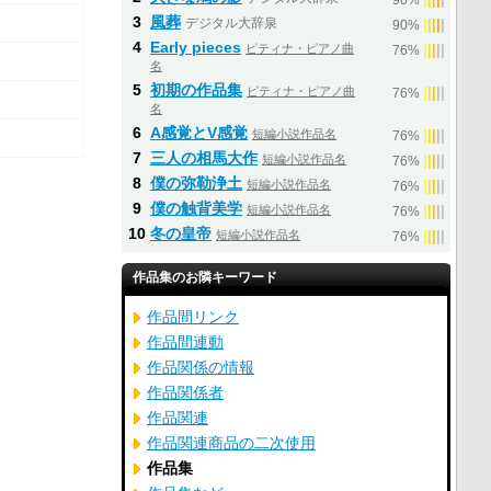
90%
3
風葬
デジタル大辞泉
|
|
|
|
|
90%
4
Early pieces
ピティナ・ピアノ曲
|
|
|
|
|
76%
名
5
初期の作品集
ピティナ・ピアノ曲
|
|
|
|
|
76%
名
6
A感覚とV感覚
短編小説作品名
|
|
|
|
|
76%
7
三人の相馬大作
短編小説作品名
|
|
|
|
|
76%
8
僕の弥勒浄土
短編小説作品名
|
|
|
|
|
76%
9
僕の触背美学
短編小説作品名
|
|
|
|
|
76%
10
冬の皇帝
短編小説作品名
|
|
|
|
|
76%
作品集のお隣キーワード
作品間リンク
作品間連動
作品関係の情報
作品関係者
作品関連
作品関連商品の二次使用
作品集