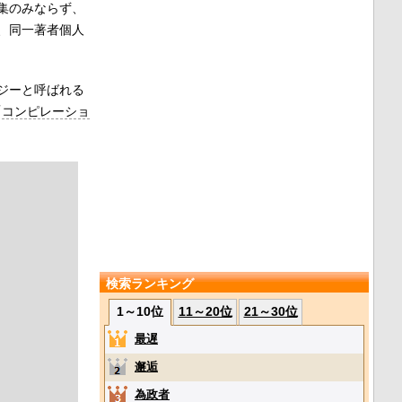
集のみならず、
、同一著者個人
ジーと呼ばれる
「
コンピレーショ
検索ランキング
1～10位
11～20位
21～30位
最遅
邂逅
為政者