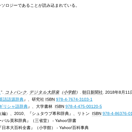
ンソロジーであることが読み込まれている。
）
”.
コトバンク
.
デジタル大辞泉
（
小学館
）
.
朝日新聞社
. 2018年8月1
英語語源辞典
』、研究社
ISBN
978-4-7674-3103-1
ギリシャ語辞典
』、大学書林
ISBN
978-4-475-00120-5
（編）、2010、『シュタウブ希和辞典』、リトン
ISBN
978-4-86376-0
バル英和辞典』（三省堂） - Yahoo!辞書
『日本大百科全書』（小学館） - Yahoo!百科事典