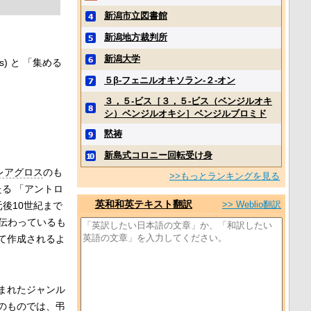
新潟市立図書館
新潟地方裁判所
新潟大学
s
) と 「集める
５β‐フェニルオキソラン‐２‐オン
３，５‐ビス［３，５‐ビス（ベンジルオキ
シ）ベンジルオキシ］ベンジルブロミド
黙祷
新島式コロニー回転受け身
レアグロス
のも
>>もっとランキングを見る
る 「アントロ
英和和英テキスト翻訳
>> Weblio翻訳
後10世紀まで
 として伝わっているも
て作成されるよ
まれたジャンル
のものでは、
弔