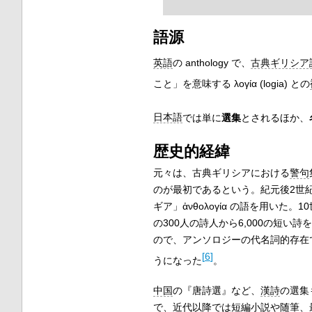
語源
英語
の
anthology
で、
古典ギリシア
こと」を意味する
λογία
(
logia
) との
日本語
では単に
選集
とされるほか、
歴史的経緯
元々は、古典ギリシアにおける
警句
のが最初であるという。紀元後2世
ギア」
ἀνθολογία
の語を用いた。10
の300人の詩人から6,000の短い
ので、アンソロジーの代名詞的存在
[
6
]
うになった
。
中国
の『唐詩選』など、
漢詩
の選集
で、近代以降では
短編小説
や
随筆
、