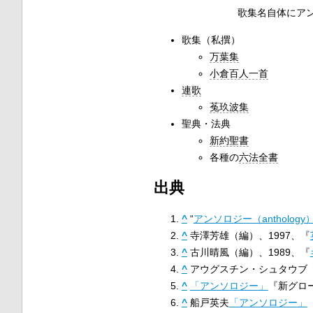
歌集名自体にア
歌集（私撰）
万葉集
小倉百人一首
連歌
菟玖波集
聖典・法典
新約聖書
各種の
六法全書
出典
^
“
アンソロジー（anthology
^
寺澤芳雄（編）、1997、『
^
古川晴風（編）、1989、『
^
アウグスチン・シュタウブ
^
「アンソロジー」
『新グロー
^
船戸英夫
「アンソロジー」