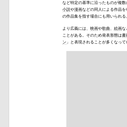
など特定の基準に沿ったものが複数
小説
や
漫画
などの同人による作品を
の作品集を指す場合にも用いられる
より広義には、
映画
や
歌曲
、
絵画
な
ことがある。そのため発表形態は
書
ン
」と表現されることが多くなって