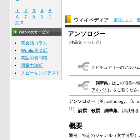
１
２
３
４
５
６
７
８
９
０
ウィキペディア
索引トップ
記号
Weblioのサービス
アンソロジー
(
作品集
から転送)
英会話コラム
Weblio英会話
英語の質問箱
語彙力診断
オビチュアリーのアルバ
スピーキングテスト
「
詞華集
」はこの項目へ
アルバム)
」をご覧くださ
アンソロジー
（
英
:
anthology
、
仏
:
a
[
1
]
。
詩撰
、
歌撰
、
詞華集
。詩以外を
概要
通例、特定のジャンル（
文学
分野）