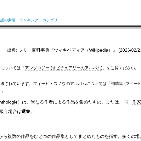
用語の索引
ランキング
カテゴリー
出典: フリー百科事典『ウィキペディア（Wikipedia）』 (2026/02/23 0
ムについては「
アンソロジー (オビチュアリーのアルバム)
」をご覧ください。
転送されています。フィービ・スノウのアルバムについては「
詞華集 (フィー
い。
nthologie
）は、異なる作者による作品を集めたもの、または、同一
作家
扱う場合は
選集
。
から複数の作品をひとつの作品集としてまとめたものを指す。多くの場