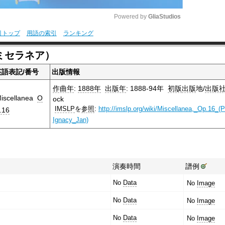
Powered by 
GliaStudios
引トップ
用語の索引
ランキング
M
ミセラネア）
u
英語表記/番号
出版情報
t
e
作曲年
:
1888年
出版年
: 1888-94年
初版
出版
地/
出版
iscellanea
O
ock
IMSLP
を
参照
:
http://imslp.org/wiki/Miscellanea,_Op.16_(
.16
Ignacy_Jan)
演奏時間
譜例
No
Data
No
Image
No
Data
No
Image
No
Data
No
Image