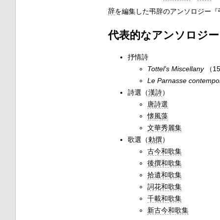
辞
を編集した弔辞のアンソロジー『
代表的なアンソロジー
抒情詩
Tottel's Miscellany
（1
Le Parnasse contempo
詩選（
漢詩
）
唐詩選
懐風藻
文華秀麗集
歌選（
勅撰
）
古今和歌集
後撰和歌集
拾遺和歌集
詞花和歌集
千載和歌集
新古今和歌集