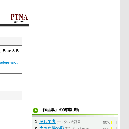
社
: Bote & B
Paderewski,_
「作品集」の関連用語
1
そして考
デジタル大辞泉
|
|
|
|
|
90%
2
大きな鳩の影
デジタル大辞泉
|
|
|
|
|