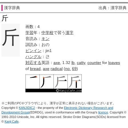
漢字辞典
出典：漢字辞典
斤
画数：4
斤
学習
年：
中学校
で習う
漢字
音読み：
キン
訓読み：おの
ピンイン
：jin1
ハングル
：근
対応する
英語：
axe
, 1.32
lb
,
catty
,
counter
for
loaves
of
bread
,
axe
radical
(
no.
69
)
※ご利用のPCやブラウザにより、漢字が正常に表示されない場合がございます。
Copyright ©
KANJIDIC2
- the property of the
Electronic Dictionary Research and
Development Group
(EDRDG), used in conformance with the Group's
licence
. Copyright ©
1991-2010 Unicode, Inc. All rights reserved. Stroke Order Diagrams(SODs) licensed from
©
Kanji Cafe
.