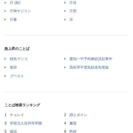
斤 (姓)
斤目
斤神ヤジリン
斤部
斤量
斥
急上昇のことば
雑魚マンコ
愛知一中予科練総決起事件
進捗
高松琴平電気鉄道長尾線
ブースト
ことば検索ランキング
チョレイ
姉とボイン
学校法人吉祥寺学園
邂逅
確認
矜持