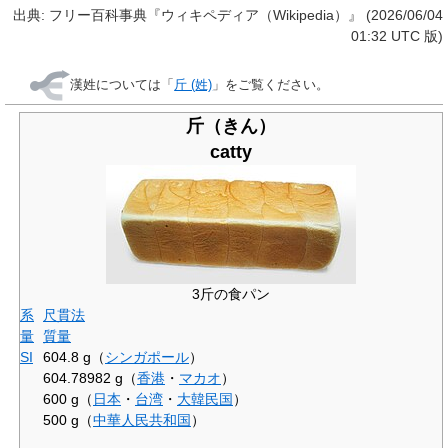
出典: フリー百科事典『ウィキペディア（Wikipedia）』 (2026/06/04
01:32 UTC 版)
漢姓については「
斤 (姓)
」をご覧ください。
斤（きん）
catty
3斤の食パン
系
尺貫法
量
質量
SI
604.8 g（
シンガポール
）
604.78982 g（
香港
・
マカオ
）
600 g（
日本
・
台湾
・
大韓民国
）
500 g（
中華人民共和国
）