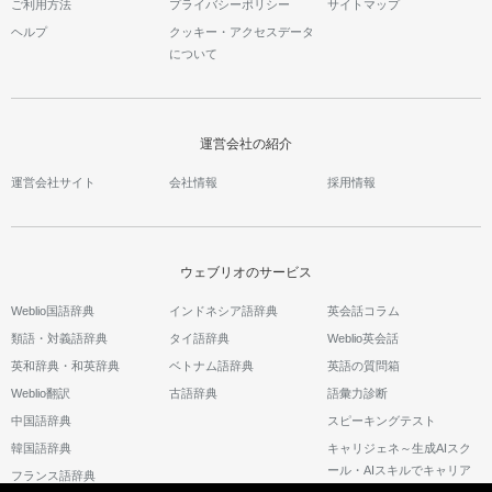
ご利用方法
プライバシーポリシー
サイトマップ
ヘルプ
クッキー・アクセスデータ
について
運営会社の紹介
運営会社サイト
会社情報
採用情報
ウェブリオのサービス
Weblio国語辞典
インドネシア語辞典
英会話コラム
類語・対義語辞典
タイ語辞典
Weblio英会話
英和辞典・和英辞典
ベトナム語辞典
英語の質問箱
Weblio翻訳
古語辞典
語彙力診断
中国語辞典
スピーキングテスト
韓国語辞典
キャリジェネ～生成AIスク
ール・AIスキルでキャリア
フランス語辞典
アップ～