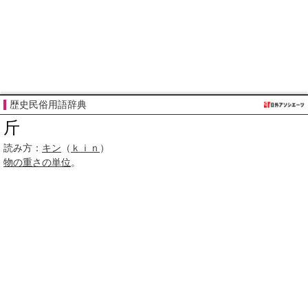
歴史民俗用語辞典
斤
読み方：
キン
（
ｋｉｎ
）
物の
重さの単位
。