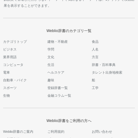
果を表示することができます。
Weblio辞書のカテゴリ一覧
カテゴリトップ
建物・不動産
食品
ビジネス
学問
人名
業界用語
文化
方言
コンピュータ
生活
辞書・百科事典
電車
ヘルスケア
タレント出身地検索
自動車・バイク
趣味
船
スポーツ
登録辞書一覧
工学
生物
金融コラム一覧
Weblio辞書をご利用の方へ
Weblio辞書のご案内
ご利用規約
お問い合わせ