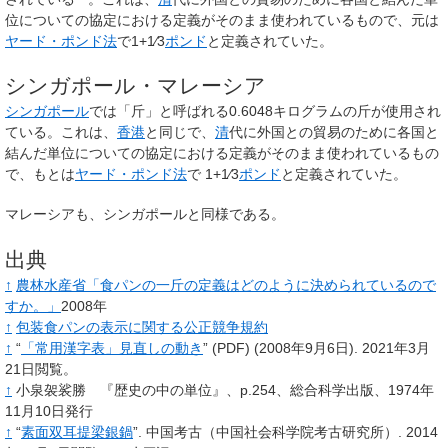
位についての協定における定義がそのまま使われているもので、元は
ヤード・ポンド法
で
1
+
1
⁄
3
ポンド
と定義されていた。
シンガポール・マレーシア
シンガポール
では「斤」と呼ばれる0.6048キログラムの斤が使用され
ている。これは、
香港
と同じで、
清
代に外国との貿易のために各国と
結んだ単位についての協定における定義がそのまま使われているもの
で、もとは
ヤード・ポンド法
で
1
+
1
⁄
3
ポンド
と定義されていた。
マレーシアも、シンガポールと同様である。
出典
↑
農林水産省「食パンの一斤の定義はどのように決められているので
すか。」
2008年
↑
包装食パンの表示に関する公正競争規約
↑
“
「常用漢字表」見直しの動き
”
(PDF)
(2008年9月6日).
2021年3月
21日閲覧。
↑
小泉袈裟勝 『歴史の中の単位』、p.254、総合科学出版、1974年
11月10日発行
↑
“
素面双耳提梁銀鍋
”.
中国考古（中国社会科学院考古研究所）.
2014