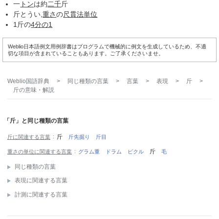
一
トン
は約
二千
斤
斤とうい,
重さ
の
尺貫法
単位
1斤の
4分の1
Weblio日本語例文用例辞書はプログラムで機械的に例文を生成しているため、不適
切な項目が含まれていることもあります。ご了承くださいませ。
Weblio国語辞典
>
同じ種類の言葉
>
言葉
>
表現
>
斤
>
斤
の意味・解説
「斤」と同じ種類の言葉
斤
斤に関連する言葉
斤先掘り
斤目
斤
重さの単位に関連する言葉
グラム重
ドラム
ピクル
毛
同じ種類の言葉
表現に関連する言葉
計測に関連する言葉