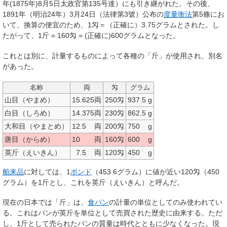
年(1875年)8月5日太政官第135号達）にも引き継がれた。その後、
1891年（明治24年）3月24日（法律第3號）公布の
度量衡法
第5條にお
いて、換算の便宜のため、1匁＝（正確に）3.75グラムとされた。し
たがって、1斤 = 160匁 = (正確に)600グラムとなった。
これとは別に、計量するものによって各種の「斤」が使用され、別名
があった。
名称
両
匁
グラム
山目（やまめ）
15.625両
250匁
937.5 g
白目（しろめ）
14.375両
230匁
862.5 g
大和目（やまとめ）
12.5
両
200匁
750
g
唐目（からめ）
10
両
160匁
600
g
英斤（えいきん）
7.5
両
120匁
450
g
舶来品
に対しては、1
ポンド
（453.6グラム）に値が近い120匁（450
グラム）を1斤とし、これを英斤（えいきん）と呼んだ。
現在の日本では「斤」は、
食パン
の計量の単位としてのみ使われてい
る。これはパンが英斤を単位として売買された歴史に由来する。ただ
し、1斤として売られたパンの質量は時代とともに少なくなった。現