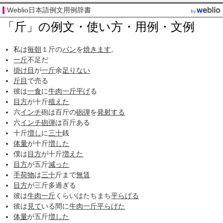
Weblio日本語例文用例辞書
「斤」の例文・使い方・用例・文例
私は
毎朝
１斤の
パン
を
焼きます
。
一斤
不足だ
掛け目
が
一斤
余
足りない
斤目
で売る
彼は
一食
に
牛肉
一斤
平げ
る
目方
が十斤
殖えた
六
インチ
砲は百斤の
砲弾
を
発射する
六
インチ
砲弾
は百斤ある
十斤
増し
に
三十
銭
体量
が十斤
増した
僕は
目方
が十斤
増えた
目方
が五斤
減った
手荷物
は
三十
斤まで
無賃
目方
が三斤多過ぎる
彼は
牛肉
一斤
くらいはたちまち
平らげる
彼は
見て
いる間に
牛肉
一斤
平らげた
体量
が五斤
増した