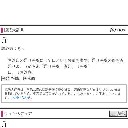
隠語大辞典
斤
読み方：きん
陶器
店の
通り符牒
にして四といふ
数量
を表す。
通り符牒
の条を
参
照せよ
。（※
巻末
「
通り符牒
」
参照
）〔
符牒
〕
四。〔
陶器
商〕
符牒
、
陶器
商
分類
隠語大辞典は、明治以降の隠語解説文献や辞典、関係記事などをオリジナルのまま
収録しているため、不適切な項目が含れていることもあります。ご了承くださいま
せ。
お問い合わせ
。
ウィキペディア
斤