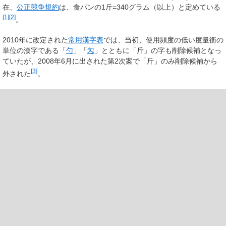
在、
公正競争規約
は、食パンの1斤=340グラム（以上）と定めている
[
1
]
[
2
]
。
2010年に改定された
常用漢字表
では、当初、使用頻度の低い度量衡の
単位の漢字である「
勺
」「
匁
」とともに「斤」の字も削除候補となっ
ていたが、2008年6月に出された第2次案で「斤」のみ削除候補から
[
3
]
外された
。