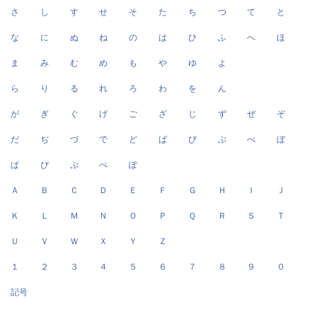
さ
し
す
せ
そ
た
ち
つ
て
と
な
に
ぬ
ね
の
は
ひ
ふ
へ
ほ
ま
み
む
め
も
や
ゆ
よ
ら
り
る
れ
ろ
わ
を
ん
が
ぎ
ぐ
げ
ご
ざ
じ
ず
ぜ
ぞ
だ
ぢ
づ
で
ど
ば
び
ぶ
べ
ぼ
ぱ
ぴ
ぷ
ぺ
ぽ
Ａ
Ｂ
Ｃ
Ｄ
Ｅ
Ｆ
Ｇ
Ｈ
Ｉ
Ｊ
Ｋ
Ｌ
Ｍ
Ｎ
Ｏ
Ｐ
Ｑ
Ｒ
Ｓ
Ｔ
Ｕ
Ｖ
Ｗ
Ｘ
Ｙ
Ｚ
１
２
３
４
５
６
７
８
９
０
記号