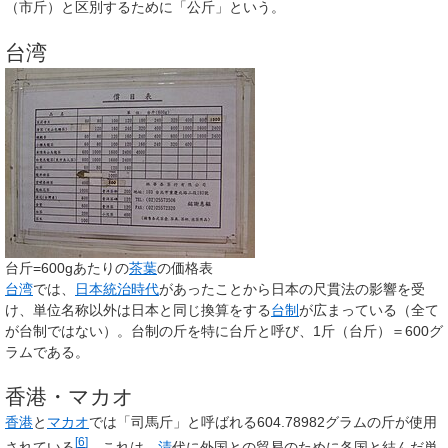
（市斤）と区別するために「公斤」という。
台湾
台斤=600gあたりの
茶葉
の価格表
台湾
では、
日本統治時代
があったことから日本の尺貫法の影響を受
け、単位名称以外は日本と同じ換算をする
台制
が広まっている（全て
が台制ではない）。台制の斤を特に台斤と呼び、1斤（台斤）＝600グ
ラムである。
香港・マカオ
香港
と
マカオ
では「司馬斤」と呼ばれる604.78982グラムの斤が使用
[
6
]
されている
。これは、
清
代に外国との貿易のために各国と結んだ単