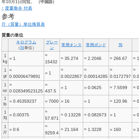
年10月1日閲覧。
（中国語）
↑
度量衡令 付表
参考
斤（質量）単位換算表
質量の単位
キログラム
グレー
常用オンス
常用ポンド
匁
（
SI
単位）
ン
≈
1
= 1
≈ 35.274
≈ 2.2046
≈ 266.67
≈ 
kg
15432
=
≈
≈
≈
≈
1
= 1
gr
0.00006479891
0.0022857
0.00014285
0.0172797
0.
=
=
1
= 1
= 0.0625
≈ 7.5599
≈ 
oz
0.028349523125
437.5
1
= 0.45359237
= 7000
= 16
= 1
≈ 120.96
≈ 
lb
≈
1
= 0.00375
≈ 0.13228
≈ 0.082673
= 1
= 
匁
57.871
≈
1
= 0.6
≈ 21.164
≈ 1.3228
= 160
= 
斤
9259.4