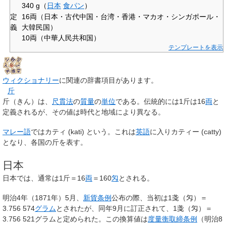
340 g（
日本
食パン
）
定
16両（日本・古代中国・台湾・香港・マカオ・シンガポール・
義
大韓民国）
10両（中華人民共和国）
テンプレートを表示
ウィクショナリー
に関連の辞書項目があります。
斤
斤
（きん）は、
尺貫法
の
質量
の
単位
である。伝統的には1斤は16
両
と
定義されるが、その値は時代と地域により異なる。
マレー語
では
カティ
(
kati
) という。これは
英語
に入り
カティー
(
catty
)
となり、各国の斤を表す。
日本
日本では、通常は1斤＝16
両
＝160
匁
とされる。
明治4年（1871年）5月、
新貨条例
公布の際、当初は1戔（匁）＝
3.756 574
グラム
とされたが、同年9月に訂正されて、1戔（匁）＝
3.756 521グラムと定められた。この換算値は
度量衡取締条例
（明治8