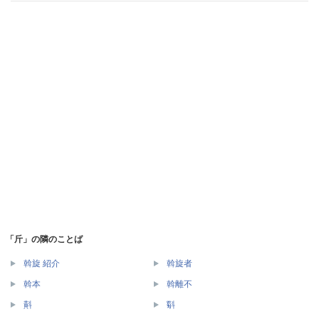
「斤」の隣のことば
斡旋 紹介
斡旋者
斡本
斡離不
斢
斣