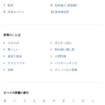
堅持
松村謙三 (実業家)
河本ロバート
黒井悌次郎
新着のことば
エキスポ
月とすっぽん
図々しい
割れ鍋に綴じ蓋
超加工食品
人間性能
テスクリアル
バイオハッキング
頭身
ディノバルド亜種
すべての辞書の索引
あ
い
う
え
お
か
き
く
け
こ