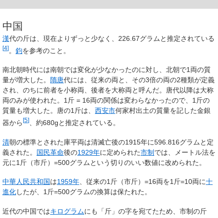
中国
漢
代の斤は、現在よりずっと少なく、226.67グラムと推定されている
[
4
]
。
鈞
を参考のこと。
南北朝時代には南朝では変化が少なかったのに対し、北朝で1両の質
量が増大した。
隋
唐
代には、従来の両と、その3倍の両の2種類が定義
され、のちに前者を小称両、後者を大称両と呼んだ。唐代以降は大称
両のみが使われた。1斤 = 16両の関係は変わらなかったので、1斤の
質量も増大した。唐の1斤は、
西安市
何家村出土の質量を記した金銀
[
5
]
器から
、約680gと推定されている。
清
朝の標準とされた庫平両は清滅亡後の1915年に596.816グラムと定
義された。
国民革命
後の
1929年
に定められた
市制
では、メートル法を
元に1斤（市斤）=500グラムという切りのいい数値に改められた。
中華人民共和国
は
1959年
、従来の1斤（市斤）=16両を1斤=10両に
十
進化
したが、1斤=500グラムの換算は保たれた。
近代の中国では
キログラム
にも「斤」の字を宛てたため、市制の斤