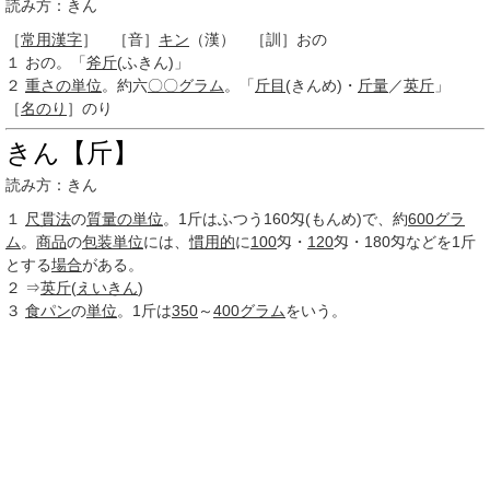
読み方：きん
［
常用漢字
］ ［音］
キン
（漢） ［訓］おの
１
おの。「
斧斤
(ふきん)」
２
重さの単位
。約六
〇〇
グラム
。「
斤目
(きんめ)・
斤量
／
英斤
」
［
名のり
］のり
きん【斤】
読み方：きん
１
尺貫法
の
質量の単位
。1斤はふつう160匁(もんめ)で、約
600
グラ
ム
。
商品
の
包装
単位
には、
慣用的
に
100
匁・
120
匁・180匁などを1斤
とする
場合
がある。
２
⇒
英斤
(
えいきん
)
３
食パン
の
単位
。1斤は
350
～
400
グラム
をいう。