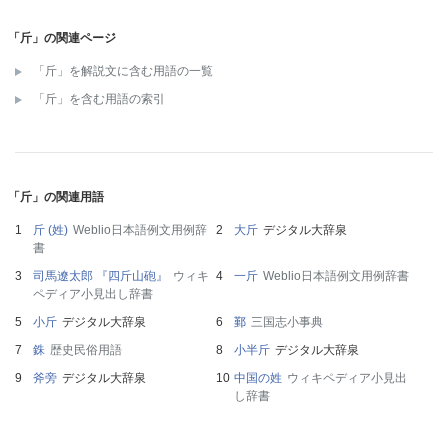
「斤」の関連ページ
「斤」を解説文に含む用語の一覧
「斤」を含む用語の索引
「斤」の関連用語
斤 (姓)
Weblio日本語例文用例辞
大斤
デジタル大辞泉
書
司馬遼太郎 『四斤山砲』
ウィキ
一斤
Weblio日本語例文用例辞書
ペディア小見出し辞書
小斤
デジタル大辞泉
鄞
三国志小事典
銖
歴史民俗用語
小半斤
デジタル大辞泉
斧旁
デジタル大辞泉
中国の姓
ウィキペディア小見出
し辞書