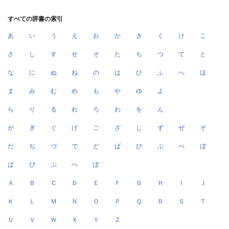
すべての辞書の索引
あ
い
う
え
お
か
き
く
け
こ
さ
し
す
せ
そ
た
ち
つ
て
と
な
に
ぬ
ね
の
は
ひ
ふ
へ
ほ
ま
み
む
め
も
や
ゆ
よ
ら
り
る
れ
ろ
わ
を
ん
が
ぎ
ぐ
げ
ご
ざ
じ
ず
ぜ
ぞ
だ
ぢ
づ
で
ど
ば
び
ぶ
べ
ぼ
ぱ
ぴ
ぷ
ぺ
ぽ
Ａ
Ｂ
Ｃ
Ｄ
Ｅ
Ｆ
Ｇ
Ｈ
Ｉ
Ｊ
Ｋ
Ｌ
Ｍ
Ｎ
Ｏ
Ｐ
Ｑ
Ｒ
Ｓ
Ｔ
Ｕ
Ｖ
Ｗ
Ｘ
Ｙ
Ｚ