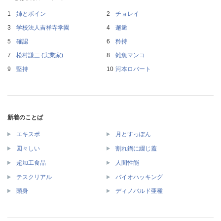
姉とボイン
チョレイ
学校法人吉祥寺学園
邂逅
確認
矜持
松村謙三 (実業家)
雑魚マンコ
堅持
河本ロバート
新着のことば
エキスポ
月とすっぽん
図々しい
割れ鍋に綴じ蓋
超加工食品
人間性能
テスクリアル
バイオハッキング
頭身
ディノバルド亜種