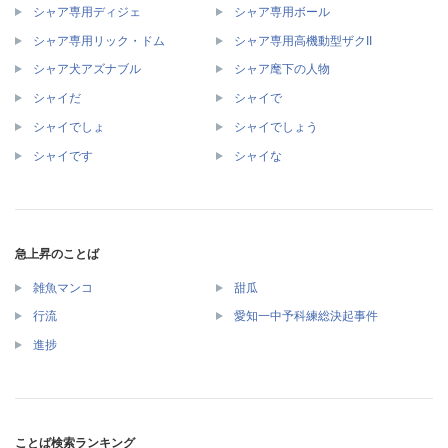
シャア専用ディジェ
シャア専用ボール
シャア専用リック・ドム
シャア専用高機動型ザクII
シャア犬アズナブル
シャア麾下の人物
シャイだ
シャイで
シャイでしょ
シャイでしょう
シャイです
シャイな
急上昇のことば
雑魚マンコ
甜瓜
行流
愛知一中予科練総決起事件
進捗
ことば検索ランキング