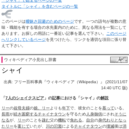
「シャイ」で始まるページの一覧
タイトルに「シャイ」を含むページの一覧
このページは
曖昧さ回避のためのページ
です。一つの語句が複数の意
味・職能を有する場合の水先案内のために、異なる用法を一覧にして
あります。お探しの用語に一番近い記事を選んで下さい。
このページ
へリンクしているページ
を見つけたら、リンクを適切な項目に張り替
えて下さい。
ウィキペディア小見出し辞書
シャイ
出典: フリー百科事典『ウィキペディア（Wikipedia）』 (2021/11/07
14:40 UTC 版)
「
7人のシェイクスピア
」の
記事
における「シャイ」の
解説
リー
の
叔母
夫婦
の
娘。
リー
よりも
年下
で、彼女のことを
慕って
いる。
長雨
が
続き
困窮する
チャイナタウン
を守るため
人身御供
にされ
そうに
なる
が、
リー
のことを
疎む
父の
機転
で
免れる
。
自分
の
身代わり
となっ
た
リー
を
案じて
いたが、
川の氾濫
による
チャイナタウン
の
壊滅
後は
消