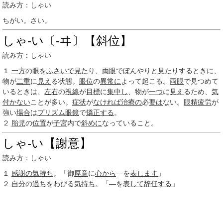
読み方：しゃい
ちがい。さい。
しゃ‐い〔‐ヰ〕【斜位】
読み方：しゃい
１
一方
の眼を
ふさいで
見た
り、
両眼
でぼんやりと
見た
りするときに、
物が
二重
に
見え
る状態。
眼位
の
異常に
よって起こる。
両眼
で見つめて
いるときは、
左右
の
視線
が
目標
に
集中し
、物が
一つ
に
見え
るため、
気
付かない
ことが多い。
症状
が
なければ
治療の
必
要は
ない。
眼精疲労
が
強い
場合
は
プリズム眼鏡
で
矯正する
。
２
胎児
の
位置
が
子宮
内で
斜めに
なっていること。
しゃ‐い【謝意】
読み方：しゃい
１
感謝の気持ち
。「御
厚意
に
心から
―を
表します
」
２
自分
の
過ち
をわびる
気持ち
。「―を
表して
辞任する
」