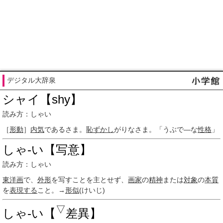
デジタル大辞泉
シャイ【shy】
読み方：しゃい
［
形動
］
内気
であるさま。
恥ずかし
がりなさま。「うぶで―な
性格
」
しゃ‐い【写意】
読み方：しゃい
東洋画
で、
外形
を写すことを主とせず、
画家
の
精神
または
対象
の
本質
を
表現する
こと。→
形似
(けいじ)
▽
しゃ‐い【
差異】