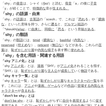
「shy」の
発音
は、シャイ（/ʃaɪ/）と読む。
母音
「a」の後に
子音
「y」が続くことで、
特徴的な
音が
生まれる。
「shy」の語源・由来
「shy」の
語源
は、
古英語
の「sceoh」で、これは「
恐れ
る」や「
臆病
な
」といった意味を持つ。さらに
遡る
と、
ゲルマン祖語
の
「*skeukh
(w)
az
」に
由来し
、
同様に
「
恐る
」という意
味がある
。
「shy」の類語
「shy」の
類語
には、
timid
（
臆病な
）、
bashful
（
内気な
）、
reserved
（
控えめ
な）、
reticent
（
無口な
）などがある。これらの
言
葉
は、
恥ずかしがり屋
や
内気な
様子
を表す際に
使われる
。
「shy」を含む用語・関連する用語
「shy アニメ化」とは
「shy
アニメ化
」とは、
漫画
『SHY』が
アニメ化
されることを指す。
『SHY』は、
恥ずかしがり屋
な
主人公
が
成長して
いく
物語
である。
「shy キャラ一覧」とは
「shy
キャラ
一覧」とは、
恥ずかしがり屋
な
キャラクターの一覧
を示
す。これには、
アニメ
や
漫画、ゲーム
などの
作品
に
登場する
内気な
キ
ャラクター
が
含まれる
。
「don't be shy」とは
「
don't be shy
」とは、
恥ずかし
がらずに
自分
を
表現する
ように
促す
表現
である。この
フレーズ
は、
他人に
対して
も
自分自身
に対して
も
使