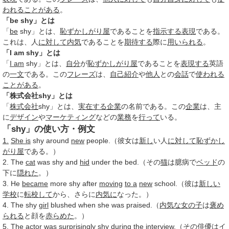
われる
ことがある
。
「be shy」とは
「
be
shy」とは、
恥ずかしがり屋
であることを
指示する
表現
である。
これは、人
に対して
内気
であることを
期待する
際に
用いられる
。
「I am shy」とは
「
I am
shy」とは、
自分
が
恥ずかしがり屋
であることを
表現する
英語
の
一文
である。この
フレーズ
は、
自己紹介
や
他人
との
会話
で
使われる
ことがある
。
「株式会社shy」とは
「
株式会社
shy」とは、
実在する
企業
の名前である。この
企業
は、主
に
デザイン
や
マーケティング
などの
業務
を
行って
いる。
「shy」の使い方・例文
1.
She is
shy around
new
people.（彼女は
新し
い人
に対して
恥ずかし
がり屋
である。）
2. The
cat
was shy and
hid
under the bed.（その
猫
は臆病で
ベッド
の
下に
隠れた
。）
3. He
became
more shy after
moving
to a
new
school.（彼は
新しい
学校
に
転校して
から、さらに
内気に
なった。）
4. The shy
girl
blushed when she was praised.（
内気な
女の子
は
褒め
られる
と顔を
赤らめた
。）
5. The
actor
was
surprisingly
shy
during
the interview.（その
俳優
は
イ