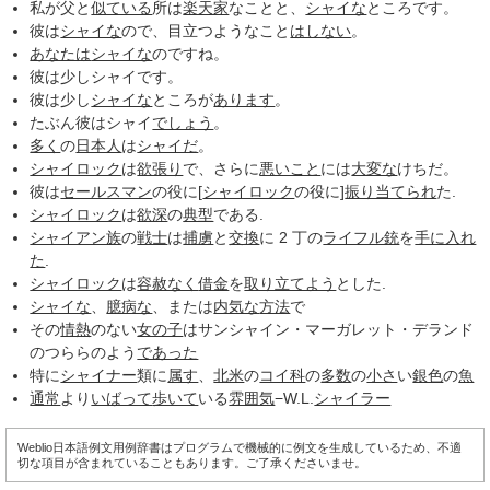
私が父と
似ている
所は
楽天家
なことと、
シャイな
ところです。
彼は
シャイな
ので、目立つようなこと
はしない
。
あなたは
シャイな
のですね。
彼は少しシャイです。
彼は少し
シャイな
ところが
あります
。
たぶん彼はシャイ
でしょう
。
多く
の
日本人
は
シャイだ
。
シャイロック
は
欲張り
で、さらに
悪いこと
には
大変な
けちだ。
彼は
セールスマン
の役に[
シャイロック
の役に]
振り当てられ
た.
シャイロック
は
欲深
の
典型
である.
シャイアン族
の
戦士
は
捕虜
と
交換
に 2 丁の
ライフル銃
を
手に入れ
た
.
シャイロック
は
容赦なく
借金
を
取り立てよう
とした.
シャイな
、
臆病な
、または
内気な
方法
で
その
情熱
のない
女の子
はサンシャイン・マーガレット・デランド
のつららのよう
であった
特に
シャイナー
類に
属す
、
北米
の
コイ科
の
多数
の
小さ
い
銀色
の
魚
通常
より
いばって
歩いて
いる
雰囲気
−W.L.
シャイラー
Weblio日本語例文用例辞書はプログラムで機械的に例文を生成しているため、不適
切な項目が含まれていることもあります。ご了承くださいませ。