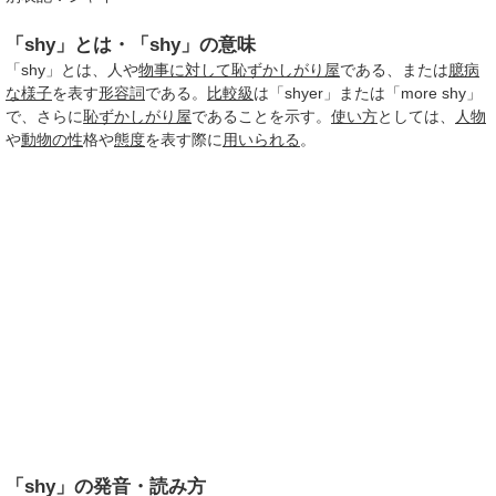
「shy」とは・「shy」の意味
「shy」とは、人や
物事
に対して
恥ずかしがり屋
である、または
臆病
な
様子
を表す
形容詞
である。
比較級
は「shyer」または「more shy」
で、さらに
恥ずかしがり屋
であることを示す。
使い方
としては、
人物
や
動物の性
格や
態度
を表す際に
用いられる
。
「shy」の発音・読み方