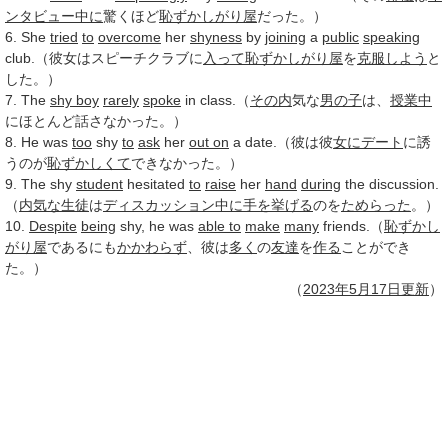
ンタビュー
中に
驚くほど
恥ずかしがり屋
だった。）
6. She
tried
to
overcome
her
shyness
by
joining
a
public
speaking
club.（彼女はスピーチクラブに
入って
恥ずかしがり屋
を
克服しよう
と
した。）
7. The
shy boy
rarely
spoke
in class.（
その内
気な
男の子
は、
授業中
にほとんど話さなかった。）
8. He was
too
shy
to
ask
her
out on
a date.（彼は彼
女に
デート
に誘
うのが
恥ずかしくて
できなかった。）
9. The shy
student
hesitated
to
raise
her
hand
during
the discussion.
（
内気な
生徒
は
ディスカッション
中に
手を挙げる
のを
ためらった
。）
10.
Despite
being
shy, he was
able to
make
many
friends.（
恥ずかし
がり屋
であるにも
かかわらず
、彼は
多く
の
友達
を
作る
ことができ
た。）
（
2023年
5月17日
更新
）