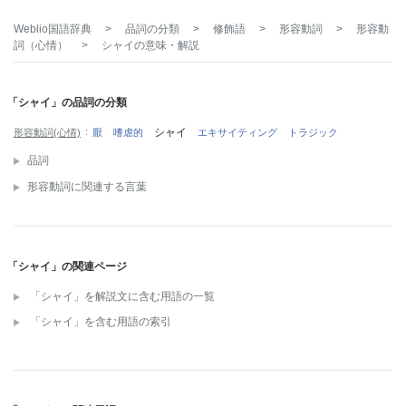
Weblio国語辞典
>
品詞の分類
>
修飾語
>
形容動詞
>
形容動
詞（心情）
>
シャイ
の意味・解説
「シャイ」の品詞の分類
シャイ
形容動詞(心情)
厭
嗜虐的
エキサイティング
トラジック
品詞
形容動詞に関連する言葉
「シャイ」の関連ページ
「シャイ」を解説文に含む用語の一覧
「シャイ」を含む用語の索引