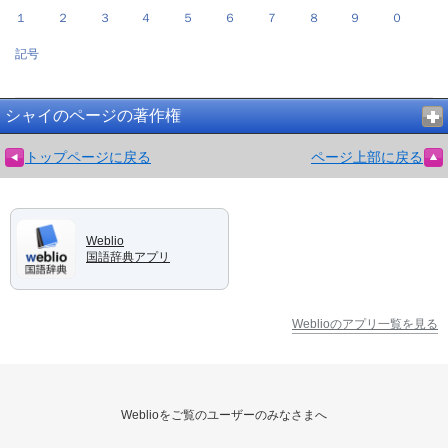
１
２
３
４
５
６
７
８
９
０
記号
シャイのページの著作権
トップページに戻る
ページ上部に戻る
Weblio
国語辞典アプリ
Weblioのアプリ一覧を見る
Weblioをご覧のユーザーのみなさまへ