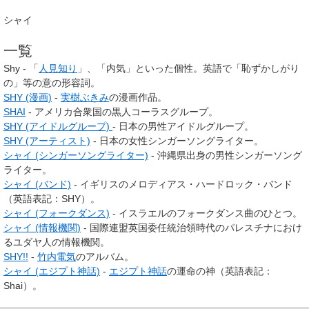
シャイ
一覧
Shy - 「
人見知り
」、「内気」といった個性。英語で「恥ずかしがり
の」等の意の形容詞。
SHY (漫画)
-
実樹ぶきみ
の漫画作品。
SHAI
- アメリカ合衆国の黒人コーラスグループ。
SHY (アイドルグループ)
- 日本の男性アイドルグループ。
SHY (アーティスト)
- 日本の女性シンガーソングライター。
シャイ (シンガーソングライター)
- 沖縄県出身の男性シンガーソング
ライター。
シャイ (バンド)
- イギリスのメロディアス・ハードロック・バンド
（英語表記：SHY）。
シャイ (フォークダンス)
- イスラエルのフォークダンス曲のひとつ。
シャイ (情報機関)
- 国際連盟英国委任統治領時代のパレスチナにおけ
るユダヤ人の情報機関。
SHY!!
-
竹内電気
のアルバム。
シャイ (エジプト神話)
-
エジプト神話
の運命の神（英語表記：
Shai）。