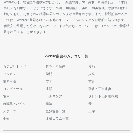
Weblioでは、統合型辞書検索のほかに、「類語辞典」や「英和・和英辞典」、「手話
辞典」を利用することができます。辞書、類語辞典、英和・和英辞典、手話辞典は連
動しており、それぞれの検索結果へのリンクが表示されます。また、解説記事の本文
中では、Weblioに登録されている他のキーワードへのリンクが自動的に貼られます。
解説文で登場した分からないキーワードや気になるキーワードは、1クリックで検索結
果を表示することができます。
Weblio辞書のカテゴリ一覧
カテゴリトップ
建物・不動産
食品
ビジネス
学問
人名
業界用語
文化
方言
コンピュータ
生活
辞書・百科事典
電車
ヘルスケア
タレント出身地検索
自動車・バイク
趣味
船
スポーツ
登録辞書一覧
工学
生物
金融コラム一覧