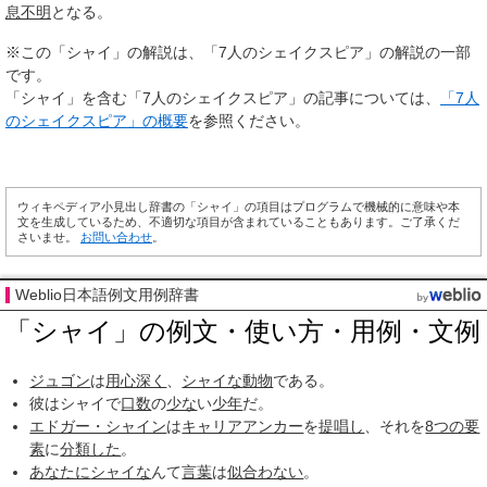
息不明
となる。
※この「シャイ」の解説は、「7人のシェイクスピア」の解説の一部
です。
「シャイ」を含む「7人のシェイクスピア」の記事については、
「7人
のシェイクスピア」の概要
を参照ください。
ウィキペディア小見出し辞書の「シャイ」の項目はプログラムで機械的に意味や本
文を生成しているため、不適切な項目が含まれていることもあります。ご了承くだ
さいませ。
お問い合わせ
。
Weblio日本語例文用例辞書
「シャイ」の例文・使い方・用例・文例
ジュゴン
は
用心深く
、
シャイな
動物
である。
彼はシャイで
口数
の
少な
い
少年
だ。
エドガー・シャイン
は
キャリアアンカー
を
提唱し
、それを
8つの要
素
に
分類した
。
あなたに
シャイな
んて
言葉
は
似合わない
。