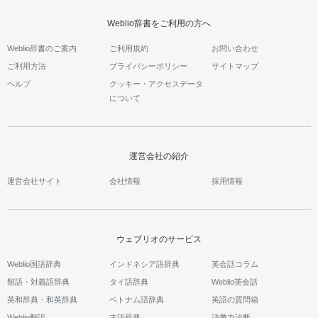
Weblio辞書をご利用の方へ
Weblio辞書のご案内
ご利用規約
お問い合わせ
ご利用方法
プライバシーポリシー
サイトマップ
ヘルプ
クッキー・アクセスデータ
について
運営会社の紹介
運営会社サイト
会社情報
採用情報
ウェブリオのサービス
Weblio国語辞典
インドネシア語辞典
英会話コラム
類語・対義語辞典
タイ語辞典
Weblio英会話
英和辞典・和英辞典
ベトナム語辞典
英語の質問箱
Weblio翻訳
古語辞典
語彙力診断