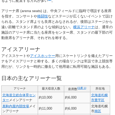
るように配置する方式が多い
。
アリーナ席 (arena seats) は、中央フィールドに臨時で増設する座席
を指す。コンサートや
格闘技
などステージが広くないイベントで設け
られる。スタンド席よりも良席とみなされるが、後部はステージから
遠い距離でスタンド席のような傾斜はない。
横浜アリーナ
は、通常の
施設のアリーナ席に当たる座席をセンター席、スタンドの最下部の可
動座席をアリーナ席、それぞれを称する。
アイスアリーナ
アイススケートや
アイスホッケー
用にスケートリンクを備えたアリー
ナをアイスアリーナと称する。多くの場合リンクは常設で氷上競技専
用だが、リンクを一時的に撤去して他用途に転用可能な施設もある。
日本の主なアリーナ一覧
[
注釈 1
]
アリーナ
最大収容人数
所在地
座席数
北海道立総合体育セン
北海道
札幌
約10,000
約6,000
ター
メインアリーナ
市
豊平区
真駒内屋内競技場
メイ
北海道札幌
約11,000
約6,000
ンアリーナ
市
南区