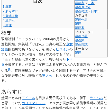
目次
漫画家
（
日本
）
1
概要
漫画原作者
2
あらすじ
漫画雑誌
（
日本
）
カテゴリ
3
登場人物
漫画作品
4
単行本
漫画
5
脚注
漫画家
概要
プロジェクト
漫画作品
双葉社刊『コミックハイ!』2006年9月号から
漫画家
連載開始。集英社『りぼん』出身の端正な
少女
漫画雑誌
ポータル
漫画
的画風でありながら、初回から
ヒロイン
の
漫画
アリナのハミチン描写、単行本の帯でも「竿」
「玉」と臆面も無く書くなど、思い切った
下ネ
タ
を披露する。作者は「変態による変態のための変態漫画」と呼んで
[1]
いる
。荒唐無稽なギャグが勢いよく展開する中で、アリナの不器用
な愛情表現に対し呼応する
主人公
、ヒカルの心境が物語の主軸とな
る。
あらすじ
堂園ヒカルは
アイドル
を目指す男子高校生である。勝手に
ライバル
だ
と思っていた
カリスマ
モデル
・アリナが実は同じ芸能事務所の所属だ
と知り、しかも堂園はアリナから突然愛の告白を受ける。しかしアリ