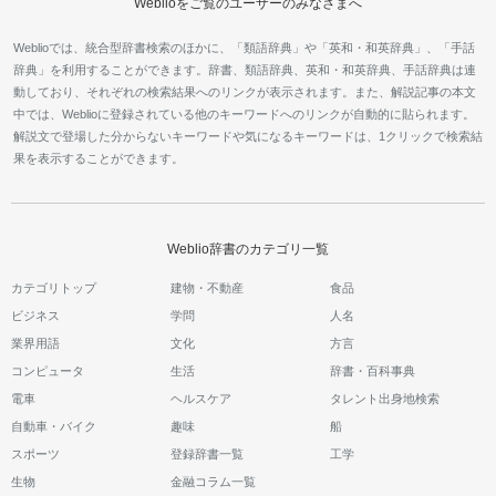
Weblioをご覧のユーザーのみなさまへ
Weblioでは、統合型辞書検索のほかに、「類語辞典」や「英和・和英辞典」、「手話
辞典」を利用することができます。辞書、類語辞典、英和・和英辞典、手話辞典は連
動しており、それぞれの検索結果へのリンクが表示されます。また、解説記事の本文
中では、Weblioに登録されている他のキーワードへのリンクが自動的に貼られます。
解説文で登場した分からないキーワードや気になるキーワードは、1クリックで検索結
果を表示することができます。
Weblio辞書のカテゴリ一覧
カテゴリトップ
建物・不動産
食品
ビジネス
学問
人名
業界用語
文化
方言
コンピュータ
生活
辞書・百科事典
電車
ヘルスケア
タレント出身地検索
自動車・バイク
趣味
船
スポーツ
登録辞書一覧
工学
生物
金融コラム一覧