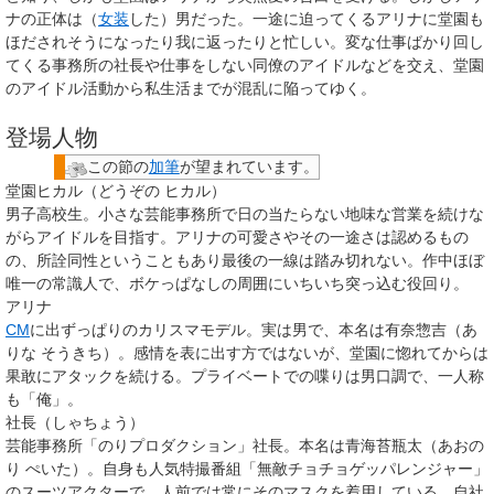
ナの正体は（
女装
した）男だった。一途に迫ってくるアリナに堂園も
ほだされそうになったり我に返ったりと忙しい。変な仕事ばかり回し
てくる事務所の社長や仕事をしない同僚のアイドルなどを交え、堂園
のアイドル活動から私生活までが混乱に陥ってゆく。
登場人物
この節の
加筆
が望まれています。
堂園ヒカル（どうぞの ヒカル）
男子高校生。小さな芸能事務所で日の当たらない地味な営業を続けな
がらアイドルを目指す。アリナの可愛さやその一途さは認めるもの
の、所詮同性ということもあり最後の一線は踏み切れない。作中ほぼ
唯一の常識人で、ボケっぱなしの周囲にいちいち突っ込む役回り。
アリナ
CM
に出ずっぱりのカリスマモデル。実は男で、本名は
有奈惣吉（あ
りな そうきち）
。感情を表に出す方ではないが、堂園に惚れてからは
果敢にアタックを続ける。プライベートでの喋りは男口調で、一人称
も「俺」。
社長（しゃちょう）
芸能事務所「のりプロダクション」社長。本名は
青海苔瓶太（あおの
り ぺいた）
。自身も人気特撮番組「無敵チョチョゲッパレンジャー」
のスーツアクターで、人前では常にそのマスクを着用している。自社