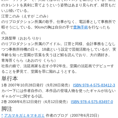
のタレントを真剣に育てようという姿勢はあまり見られず、経営もだ
いぶ傾いている。
江菅このみ（えすが このみ）
のりプロダクション所属の歌手。仕事がなく、電話番として事務所で
暇そうにしている。90cmの胸は自分の手で
豊胸手術
を行なったも
の。
大路梨華（おおろ りか）
のりプロダクション所属のアイドル。江菅と同様、会計事務をこなし
つつ事務所待機の日々。18歳という設定で芸能活動をしているが、実
年齢を知った堂園が言葉を失うほど鯖を読んでおり、大の酒好き。
青海苔くらら（あおのり くらら）
社長の娘で、法廷画家を志す小学2年生。堂園の法廷画でデビューす
ることを夢見て、堂園を罪に陥れようとする。
単行本
1巻 2007年10月28日発行（9月28日発売）
ISBN 978-4-575-83412-3
カバー下には作者自作の、本作品の登場人物を使ったギャルが出ない
ギャルゲーに関する小話。
2巻 2008年6月12日発行（6月12日発売）
ISBN 978-4-575-83497-0
脚注
^
アカマキガミキマキガミ
作者のブログ（2007年6月23日）