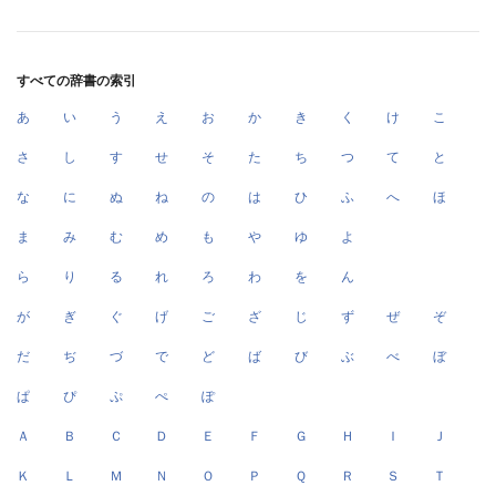
すべての辞書の索引
あ
い
う
え
お
か
き
く
け
こ
さ
し
す
せ
そ
た
ち
つ
て
と
な
に
ぬ
ね
の
は
ひ
ふ
へ
ほ
ま
み
む
め
も
や
ゆ
よ
ら
り
る
れ
ろ
わ
を
ん
が
ぎ
ぐ
げ
ご
ざ
じ
ず
ぜ
ぞ
だ
ぢ
づ
で
ど
ば
び
ぶ
べ
ぼ
ぱ
ぴ
ぷ
ぺ
ぽ
Ａ
Ｂ
Ｃ
Ｄ
Ｅ
Ｆ
Ｇ
Ｈ
Ｉ
Ｊ
Ｋ
Ｌ
Ｍ
Ｎ
Ｏ
Ｐ
Ｑ
Ｒ
Ｓ
Ｔ