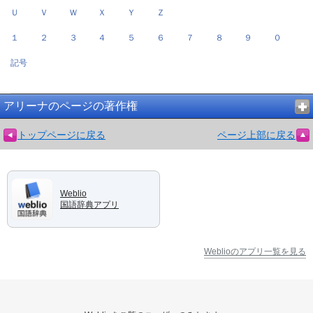
Ｕ
Ｖ
Ｗ
Ｘ
Ｙ
Ｚ
１
２
３
４
５
６
７
８
９
０
記号
アリーナのページの著作権
トップページに戻る
ページ上部に戻る
Weblio
国語辞典アプリ
Weblioのアプリ一覧を見る