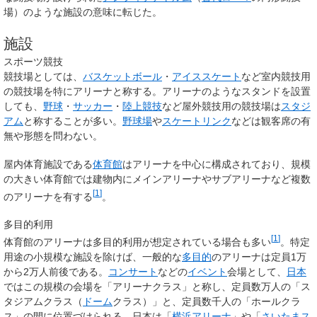
場）のような施設の意味に転じた。
施設
スポーツ競技
競技場としては、
バスケットボール
・
アイススケート
など室内競技用
の競技場を特にアリーナと称する。アリーナのようなスタンドを設置
しても、
野球
・
サッカー
・
陸上競技
など屋外競技用の競技場は
スタジ
アム
と称することが多い。
野球場
や
スケートリンク
などは観客席の有
無や形態を問わない。
屋内体育施設である
体育館
はアリーナを中心に構成されており、規模
の大きい体育館では建物内にメインアリーナやサブアリーナなど複数
[
1
]
のアリーナを有する
。
多目的利用
[
1
]
体育館のアリーナは多目的利用が想定されている場合も多い
。特定
用途の小規模な施設を除けば、一般的な
多目的
のアリーナは定員1万
から2万人前後である。
コンサート
などの
イベント
会場として、
日本
ではこの規模の会場を「
アリーナクラス
」と称し、定員数万人の「ス
タジアムクラス（
ドーム
クラス）」と、定員数千人の「ホールクラ
ス」の間に位置づけられる。日本は「
横浜アリーナ
」や「
さいたまス