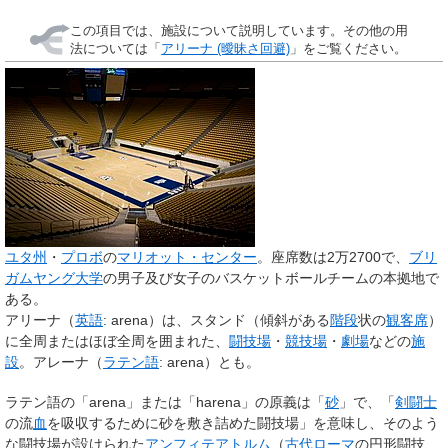
この項目では、施設について説明しています。その他の用
法については「
アリーナ (曖昧さ回避)
」をご覧ください。
ユタ州
・
プロボ
の
マリオット・センター
。座席数は2万2700で、
ブリ
ガムヤング大学
の男子及び女子のバスケットボールチームの本拠地で
ある。
アリーナ
（
英語
:
arena
）は、スタンド（傾斜がある
階段
状の
観客席
）
に全周またはほぼ全周を囲まれた、
闘技場
・
競技場
・
劇場
などの
施
設
。
アレーナ
（
ラテン語
:
arena
）とも。
ラテン語の「
arena
」または「
harena
」の原義は「
砂
」で、「
剣闘士
の流
血
を吸収するために砂を敷き詰めた闘技場」を意味し、そのよう
な闘技場が設けられた
アンフィテアトルム
（
古代ローマ
の円形闘技