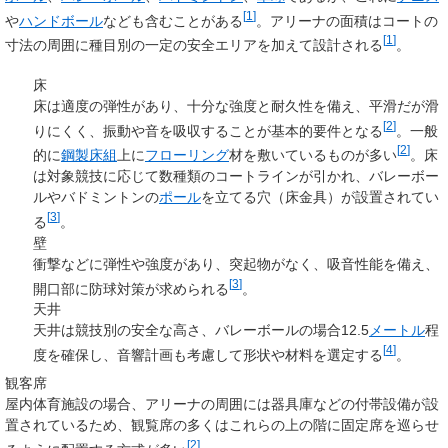
[
1
]
や
ハンドボール
なども含むことがある
。アリーナの面積はコートの
[
1
]
寸法の周囲に種目別の一定の安全エリアを加えて設計される
。
床
床は適度の弾性があり、十分な強度と耐久性を備え、平滑だが滑
[
2
]
りにくく、振動や音を吸収することが基本的要件となる
。一般
[
2
]
的に
鋼製床組
上に
フローリング
材を敷いているものが多い
。床
は対象競技に応じて数種類のコートラインが引かれ、バレーボー
ルやバドミントンの
ポール
を立てる穴（床金具）が設置されてい
[
3
]
る
。
壁
衝撃などに弾性や強度があり、突起物がなく、吸音性能を備え、
[
3
]
開口部に防球対策が求められる
。
天井
天井は競技別の安全な高さ、バレーボールの場合12.5
メートル
程
[
4
]
度を確保し、音響計画も考慮して形状や材料を選定する
。
観客席
屋内体育施設の場合、アリーナの周囲には器具庫などの付帯設備が設
置されているため、観覧席の多くはこれらの上の階に固定席を巡らせ
[
2
]