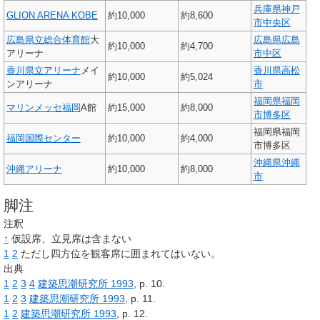
兵庫県
神戸
GLION ARENA KOBE
約10,000
約8,600
市
中央区
広島県立総合体育館
大
広島県
広島
約10,000
約4,700
アリーナ
市
中区
香川県立アリーナ
メイ
香川県
高松
約10,000
約5,024
ンアリーナ
市
福岡県
福岡
マリンメッセ福岡
A館
約15,000
約8,000
市
博多区
福岡県福岡
福岡国際センター
約10,000
約4,000
市博多区
沖縄県
沖縄
沖縄アリーナ
約10,000
約8,000
市
脚注
注釈
↑
仮設席、立見席は含まない
1
2
ただし四方位を観客席に囲まれてはいない。
出典
1
2
3
4
建築思潮研究所 1993
, p.
10.
1
2
3
建築思潮研究所 1993
, p.
11.
1
2
建築思潮研究所 1993
, p.
12.