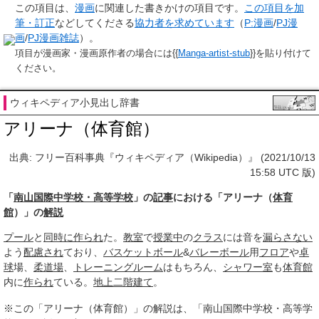
この項目は、
漫画
に関連した
書きかけの項目
です。
この項目を加
筆・訂正
などしてくださる
協力者を求めています
（
P:漫画
/
PJ漫
画
/
PJ漫画雑誌
）。
項目が漫画家・漫画原作者の場合には{{
Manga-artist-stub
}}を貼り付けて
ください。
ウィキペディア小見出し辞書
アリーナ（体育館）
出典: フリー百科事典『ウィキペディア（Wikipedia）』 (2021/10/13
15:58 UTC 版)
「
南山国際中学校・高等学校
」の
記事
における「アリーナ（
体育
館
）」の
解説
プール
と
同時に
作られ
た。
教室
で
授業中
の
クラス
には音を
漏らさない
よう
配慮され
ており、
バスケットボール
&
バレーボール
用
フロア
や
卓
球
場、
柔道場
、
トレーニングルーム
はもちろん、
シャワー室
も
体育館
内に
作られ
ている。
地上
二階建て
。
※この「アリーナ（体育館）」の解説は、「南山国際中学校・高等学