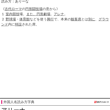
読み方：ありーな
《
古代ローマ
の
円形闘技場
の意から》
１
室内競技
場。
また、
円形劇場
。
アレナ
。
２
野球場
・
体育館
などを使う
興行
で、本来の
観客席
とは
別に
、
グラウ
ンド
内に
特設
された席。
外国人名読み方字典