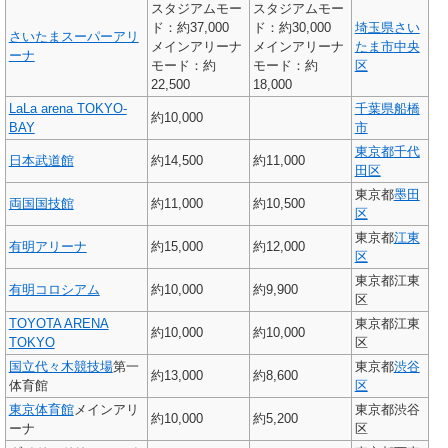
スタジアムモー
スタジアムモー
ド：約37,000
ド：約30,000
埼玉県
さい
さいたまスーパーアリ
メインアリーナ
メインアリーナ
たま市
中央
ーナ
モード：約
モード：約
区
22,500
18,000
LaLa arena TOKYO-
千葉県
船橋
約10,000
BAY
市
東京都
千代
日本武道館
約14,500
約11,000
田区
東京都
墨田
両国国技館
約11,000
約10,500
区
東京都
江東
有明アリーナ
約15,000
約12,000
区
東京都江東
有明コロシアム
約10,000
約9,900
区
TOYOTA ARENA
東京都江東
約10,000
約10,000
TOKYO
区
国立代々木競技場
第一
東京都
渋谷
約13,000
約8,600
体育館
区
東京体育館
メインアリ
東京都渋谷
約10,000
約5,200
ーナ
区