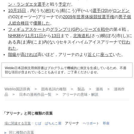
ン・ランダエタ
選手
と戦う
予定
だ。
10月15日
，内(うち)
村
(むら)航(こう)平(へい)
選手
(20)
が
ロンドン
のO2(オーツー)アリーナでの
2009年世界体操競技選手権
の
男子個
人
総合
種目
で
優勝した
。
フィギュアスケート
の
グランプリ
(
GP
)
シリーズ６
戦中
の第４戦，
NHK杯
が
11月11日
から
13日
まで，
北海道
札
(さっ)幌(ぽろ)市(し)に
ある真(ま)駒(こま)内(ない)セキスイハイムアイスアリーナで
行わ
れた
。
階級
が
高ければ
高いほど，アリーナのより
近く
に
座って
いた。
Weblio日本語例文用例辞書はプログラムで機械的に例文を生成しているため、不適
切な項目が含まれていることもあります。ご了承くださいませ。
Weblio国語辞典
>
固有名詞の種類
>
製品
>
漫画
>
漫画作
品
>
日本の漫画作品一覧
>
アリーナ
の意味・解説
「アリーナ」と同じ種類の言葉
アリーナ
場に関連する言葉
じば
ぱちんこ屋
ヘリポート
即座
同じ種類の言葉