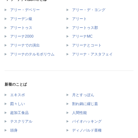
アリー・デベリー
アリー・デ・ヨング
アリーデン級
アリート
アリートゥス
アリートゥス郡
アリーナ2000
アリーナMC
アリーナでの演出
アリーナとコート
アリーナのテルモポリウム
アリーナ・アスタフェイ
新着のことば
エキスポ
月とすっぽん
図々しい
割れ鍋に綴じ蓋
超加工食品
人間性能
テスクリアル
バイオハッキング
頭身
ディノバルド亜種