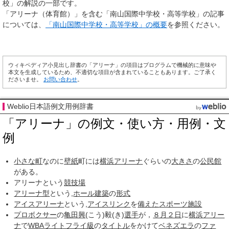
校」の解説の一部です。
「アリーナ（体育館）」を含む「南山国際中学校・高等学校」の記事
については、
「南山国際中学校・高等学校」の概要
を参照ください。
ウィキペディア小見出し辞書の「アリーナ」の項目はプログラムで機械的に意味や
本文を生成しているため、不適切な項目が含まれていることもあります。ご了承く
ださいませ。
お問い合わせ
。
Weblio日本語例文用例辞書
「アリーナ」の例文・使い方・用例・文
例
小さな町
なのに
壁紙
町には
横浜アリーナ
ぐらいの
大きさ
の
公民館
がある。
アリーナという
競技場
アリーナ型
という,
ホール
建築
の
形式
アイスアリーナ
という,
アイスリンク
を
備えた
スポーツ施設
プロボクサー
の
亀田興
(こう)毅(き)
選手
が，
８月２日
に
横浜アリー
ナ
で
WBA
ライトフライ級
の
タイトル
をかけて
ベネズエラ
の
ファ