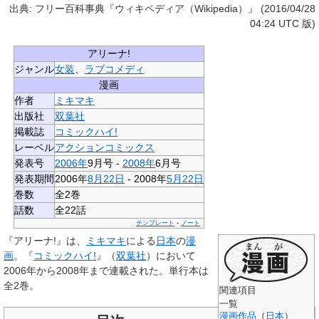
出典: フリー百科事典『ウィキペディア（Wikipedia）』 (2016/04/28
04:24 UTC 版)
アリーナ!
ジャンル
女装
、
ラブコメディ
漫画
作者
ミキマキ
出版社
双葉社
掲載誌
コミックハイ!
レーベル
アクションコミックス
発表号
2006年
9月号 -
2008年
6月号
発表期間
2006年
8月22日
- 2008年
5月22日
巻数
全2巻
話数
全22話
テンプレート
-
ノート
『
アリーナ!
』は、
ミキマキ
による
日本
の
漫
画
。『
コミックハイ!
』（
双葉社
）において
2006年から2008年まで連載された。単行本は
全2巻。
関連項目
一覧
漫画作品
（
日本
）