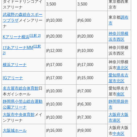
ダイドードリンコアイ
東京都西東
3,500
3,500
スアリーナ
京市
武蔵野の森総合スポー
東京都
調布
ツプラザ
メインアリー
約10,000
約6,000
市
ナ
神奈川県
横
[
注釈 2
]
約20,000
約20,000
Kアリーナ横浜
浜市
西区
[
注釈
神奈川県横
ぴあアリーナMM
約12,000
約10,000
浜市西区
2
]
神奈川県横
横浜アリーナ
約17,000
約17,000
浜市
港北区
愛知県
名古
IGアリーナ
約17,000
約15,000
屋市
北区
名古屋市総合体育館
日
愛知県名古
約10,000
約7,000
本ガイシホール
屋市
南区
静岡県小笠山総合運動
静岡県
袋井
約10,000
約6,300
公園アリーナ
市
大阪市中央体育館
メイ
大阪府
大阪
約10,000
約7,300
ンアリーナ
市
港区
大阪府大阪
大阪城ホール
約16,000
約9,000
市
中央区