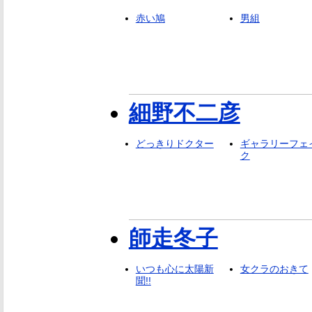
赤い鳩
男組
細野不二彦
どっきりドクター
ギャラリーフェ
ク
師走冬子
いつも心に太陽新
女クラのおきて
聞!!