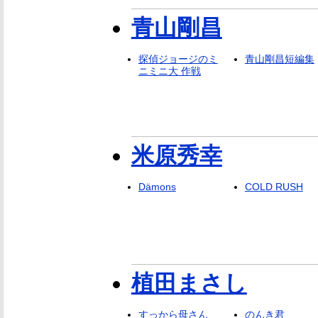
青山剛昌
探偵ジョージのミ
青山剛昌短編集
ニミニ大 作戦
米原秀幸
Dämons
COLD RUSH
植田まさし
すっから母さん
のんき君