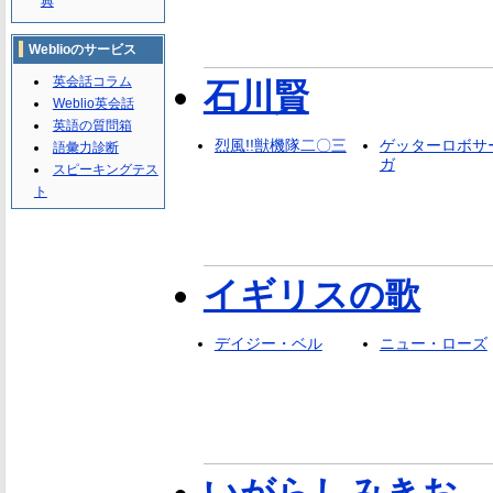
典
Weblioのサービス
英会話コラム
石川賢
Weblio英会話
英語の質問箱
烈風!!獣機隊二〇三
ゲッターロボサ
語彙力診断
ガ
スピーキングテス
ト
イギリスの歌
デイジー・ベル
ニュー・ローズ