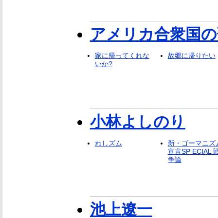
アメリカ合衆国の
家に帰ってくれな
故郷に帰りたい
いか?
小林よしのり
わしズム
新・ゴーマニズ
宣言SP ECIAL 
争論
池上遼一