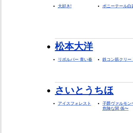
大好き!
ポニーテール白
松本大洋
リボルバー 青い春
鉄コン筋クリー
さいとうちほ
アイスフォレスト
子爵ヴァルモン
危険な関 係〜