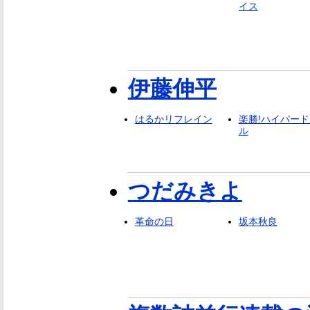
イス
伊藤伸平
はるかリフレイン
楽勝!ハイパード
ル
つだみきよ
革命の日
坂本秋良