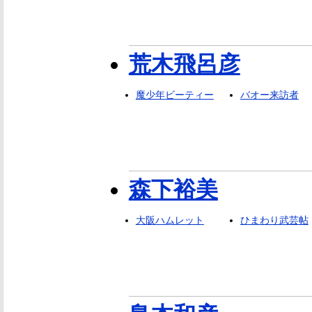
荒木飛呂彦
魔少年ビーティー
バオー来訪者
森下裕美
大阪ハムレット
ひまわり武芸帖