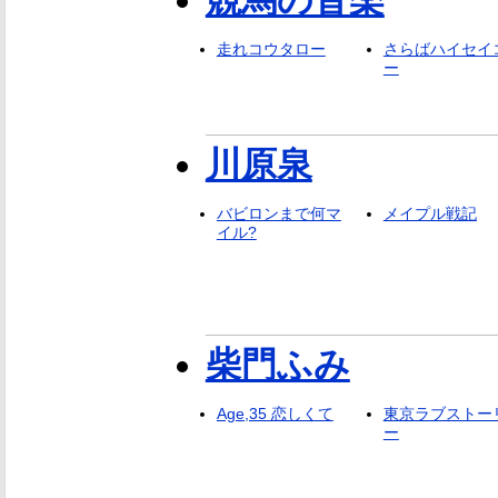
競馬の音楽
走れコウタロー
さらばハイセイ
ー
川原泉
バビロンまで何マ
メイプル戦記
イル?
柴門ふみ
Age,35 恋しくて
東京ラブストー
ー