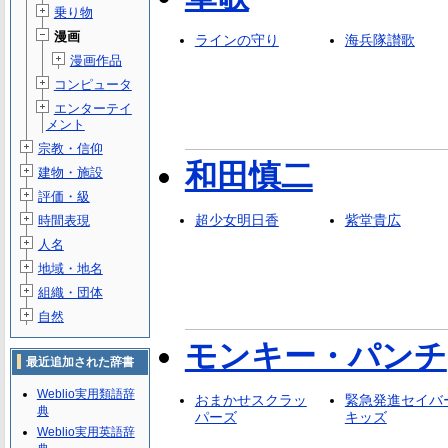
乗り物
漫画
ラインの守り
海兵隊讃歌
漫画作品
コンピュータ
エンターテイ
メント
宗教・信仰
和田慎二
建物・施設
評価・級
超少女明日香
紫堂貴広
時間表現
人名
地域・地名
組織・団体
自然
モンキー・パンチ
最近追加された辞書
Weblio実用類語辞
おまかせスクラッ
緊急発進セイバ
典
パーズ
キッズ
Weblio実用英語辞