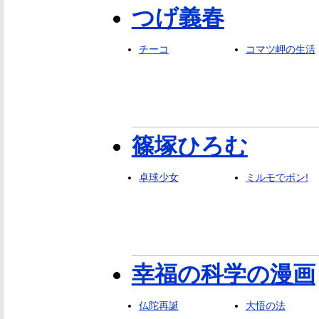
つげ義春
チーコ
コマツ岬の生活
篠塚ひろむ
卓球少女
ミルモでポン!
幸福の科学の漫画
仏陀再誕
大悟の法