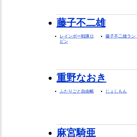
藤子不二雄
レインボー戦隊ロ
藤子不二雄ラン
ビン
重野なおき
ふたりごと自由帳
じょしもん
麻宮騎亜