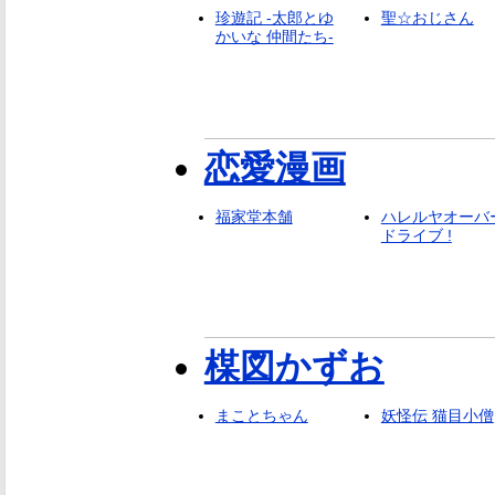
珍遊記 -太郎とゆ
聖☆おじさん
かいな 仲間たち-
恋愛漫画
福家堂本舗
ハレルヤオーバ
ドライブ !
楳図かずお
まことちゃん
妖怪伝 猫目小僧