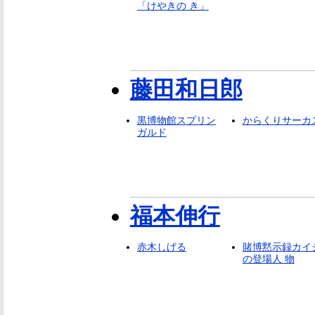
「けやきの き」
藤田和日郎
黒博物館スプリン
からくりサーカ
ガルド
福本伸行
赤木しげる
賭博黙示録カイ
の登場人 物