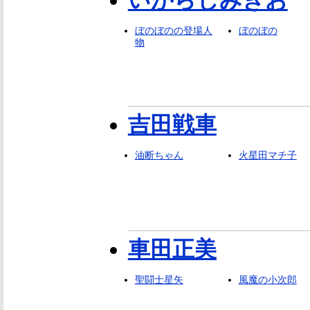
いがらしみきお
ぼのぼのの登場人
ぼのぼの
物
吉田戦車
油断ちゃん
火星田マチ子
車田正美
聖闘士星矢
風魔の小次郎