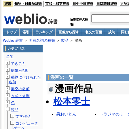
辞書
類語・対義語辞典
英和・和英辞典
日中中日辞典
日韓韓日辞典
古語
固有名詞の種
類
トップ
索引
ランキング
画像から探す
名文の言葉
成句
同じ
Weblio 辞書
＞
固有名詞の種類
＞
製品
＞ 漫画
カテゴリ名
全て
できごと
病気･健康
漫画の一覧
動物に付けられた
名前
漫画作品
架空の名前
方式・規則
松本零士
色
製品
男おいどん
トラジマのミー
文学作品
コンピュータ
ゲーム