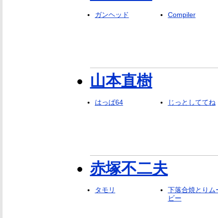
ガンヘッド
Compiler
山本直樹
はっぱ64
じっとしててね
赤塚不二夫
タモリ
下落合焼とりム
ビー