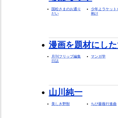
国松さまのお通り
少年よラケット
だい
抱け
漫画を題材にした
月刊フリップ編集
マンガ学
日誌
山川純一
美しき野獣
ちび薔薇行進曲