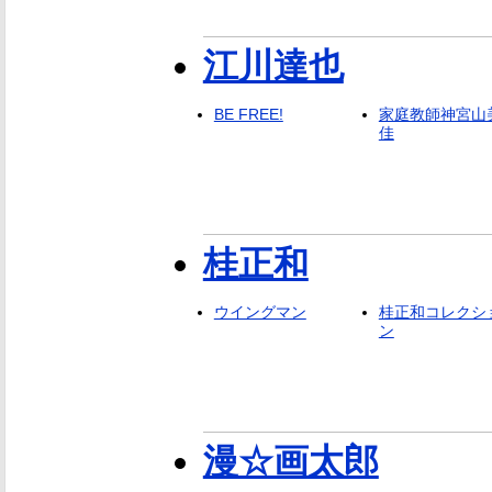
江川達也
BE FREE!
家庭教師神宮山
佳
桂正和
ウイングマン
桂正和コレクシ
ン
漫☆画太郎