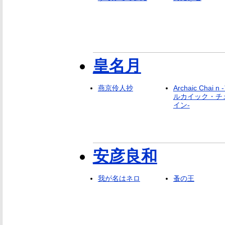
皇名月
燕京伶人抄
Archaic Chai n 
ルカイック・チ
イン-
安彦良和
我が名はネロ
蚤の王