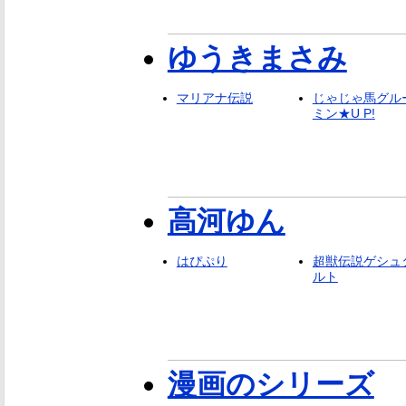
ゆうきまさみ
マリアナ伝説
じゃじゃ馬グル
ミン★U P!
高河ゆん
はぴぷり
超獣伝説ゲシュ
ルト
漫画のシリーズ