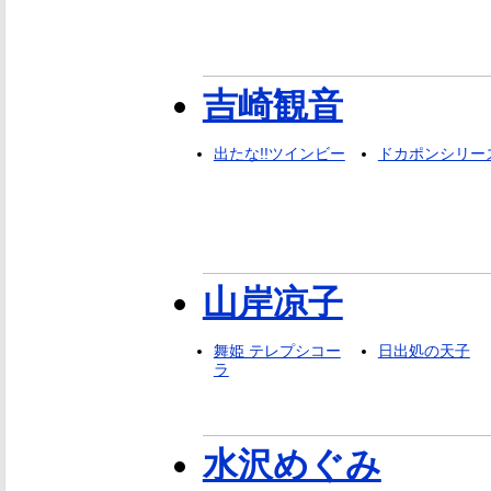
吉崎観音
出たな!!ツインビー
ドカポンシリー
山岸凉子
舞姫 テレプシコー
日出処の天子
ラ
水沢めぐみ