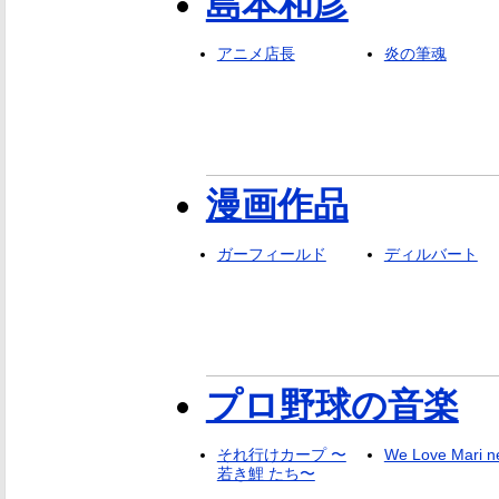
島本和彦
アニメ店長
炎の筆魂
漫画作品
ガーフィールド
ディルバート
プロ野球の音楽
それ行けカープ 〜
We Love Mari n
若き鯉 たち〜