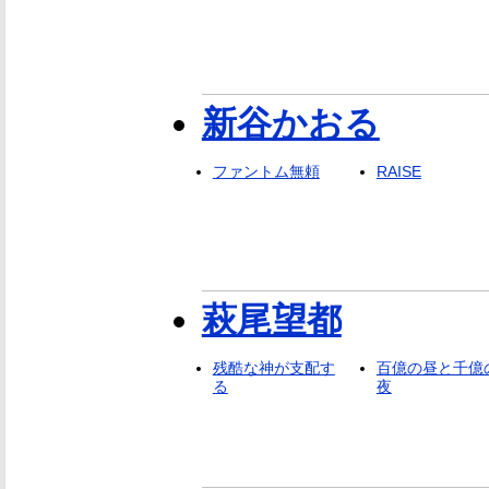
新谷かおる
ファントム無頼
RAISE
萩尾望都
残酷な神が支配す
百億の昼と千億
る
夜