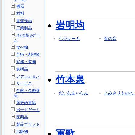
機器
材料
音楽作品
岩明均
工業製品
その他のゲー
ヘウレーカ
骨の音
ム
食べ物
芸術・創作物
武器・装備
食料品
ファッション
竹本泉
サービス
金融・金融商
だいなあいらん
よみきりものの
品
歴史的書籍
ボードゲーム
医薬品
製品ブランド
軍歌
出版物