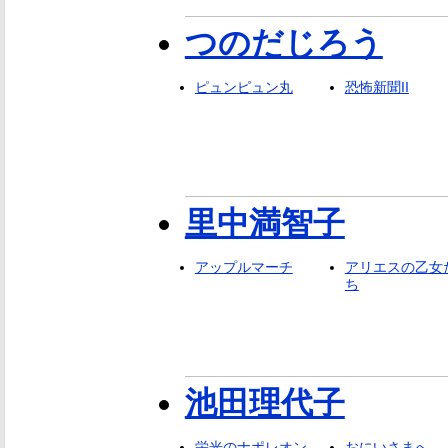
つのだじろう
ピュンピュン丸
恐怖新聞II
里中満智子
アップルマーチ
アリエスの乙女
ち
池田理代子
栄光のナポレオン-
おにいさまへ…